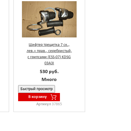
Шифтер трещетка 7 ск.,
лев.+ прав., серебристый,
с грипсами (ESS-07) KDSG
03A3I
530 руб.
Много
Быстрый просмотр
В корзину
Артикул
37865