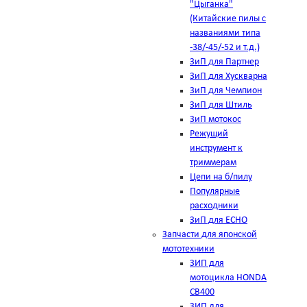
"Цыганка"
(Китайские пилы с
названиями типа
-38/-45/-52 и т.д.)
ЗиП для Партнер
ЗиП для Хускварна
ЗиП для Чемпион
ЗиП для Штиль
ЗиП мотокос
Режущий
инструмент к
триммерам
Цепи на б/пилу
Популярные
расходники
ЗиП для ЕСНО
Запчасти для японской
мототехники
ЗИП для
мотоцикла HONDA
CB400
ЗИП для