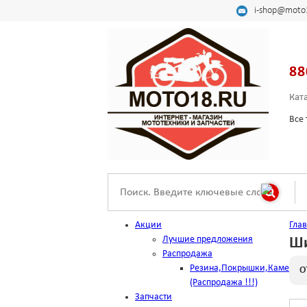
i-shop@moto
88
Кат
Все 
Акции
Гла
Лучшие предложения
Ш
Распродажа
Резина,Покрышки,Камеры
О
(Распродажа !!!)
Запчасти