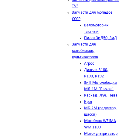
TVS
Запчасти для мопедов
СССР
Веломотор 4х
тактный
Пилот ЗиД50, ЗиД
Запчасти для
мотоблоков,
культиваторов
Агрос
Дизель R180,
R190, R192
ЗиП Мотолебедка
МЛ-1М "Бычок"
Каскад, Луч, Нева
Крот
МБ-2М (редуктор,
шасси)
Мотоблок WEIMA
WM 1100
Мотокультриватор