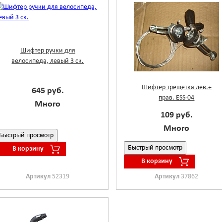
Шифтер ручки для
велосипеда, левый 3 ск.
Шифтер трещетка лев.+
645 руб.
прав. ESS-04
Много
109 руб.
Много
Быстрый просмотр
Быстрый просмотр
В корзину
В корзину
Артикул
52319
Артикул
37862