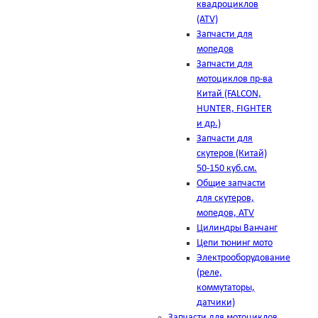
квадроциклов
(ATV)
Запчасти для
мопедов
Запчасти для
мотоциклов пр-ва
Китай (FALCON,
HUNTER, FIGHTER
и др.)
Запчасти для
скутеров (Китай)
50-150 куб.см.
Общие запчасти
для скутеров,
мопедов, ATV
Цилиндры Ванчанг
Цепи тюнинг мото
Электрооборудование
(реле,
коммутаторы,
датчики)
Запчасти для мотоциклов