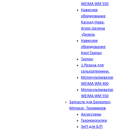
WEIMA WM 550
Навесное
оборудование
Каскад-Нева-
Агрос-Целина
-Дизель
Навесное
оборудование
Крот-Тарпан
Тарпан
1.Резина для
сельхозтехники.
Мотокультриватор
WEIMA WM 400
Мотокультриватор
WEIMA WM 550
Запчасти для Бензопил,
Мотокос, Триммеров
Аксессуары
Газонокосилки
ЗиП для Б/П