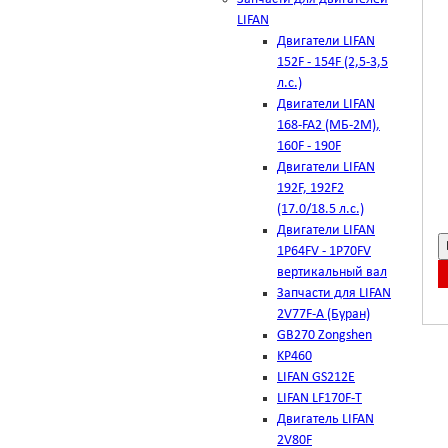
LIFAN
Двигатели LIFAN
152F - 154F (2,5-3,5
л.с.)
Двигатели LIFAN
168-FA2 (МБ-2М),
160F - 190F
Двигатели LIFAN
192F, 192F2
(17.0/18.5 л.с.)
Двигатели LIFAN
1Р64FV - 1Р70FV
вертикальный вал
Запчасти для LIFAN
2V77F-A (Буран)
GB270 Zongshen
KP460
LIFAN GS212E
LIFAN LF170F-T
Двигатель LIFAN
2V80F