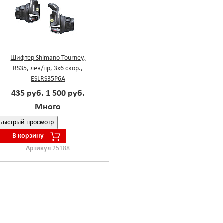
Шифтер Shimano Tourney,
RS35, лев/пр, 3x6 скор.,
ESLRS35P6A
435 руб.
1 500 руб.
Много
Быстрый просмотр
В корзину
Артикул
25188