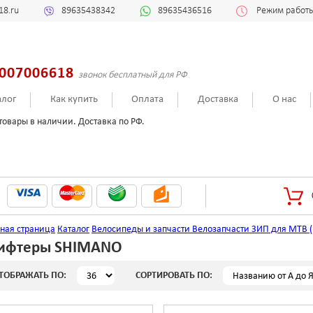
18.ru
89635438342
89635436516
Режим работы:
007006618
звонок бесплатный для РФ
алог
Как купить
Оплата
Доставка
О нас
товары в наличии. Доставка по РФ.
вная страница
Каталог
Велосипеды и запчасти
Велозапчасти
ЗИП для MTB (
ифтеры SHIMANO
ТОБРАЖАТЬ ПО:
СОРТИРОВАТЬ ПО: