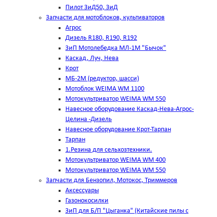
Пилот ЗиД50, ЗиД
Запчасти для мотоблоков, культиваторов
Агрос
Дизель R180, R190, R192
ЗиП Мотолебедка МЛ-1М "Бычок"
Каскад, Луч, Нева
Крот
МБ-2М (редуктор, шасси)
Мотоблок WEIMA WM 1100
Мотокультриватор WEIMA WM 550
Навесное оборудование Каскад-Нева-Агрос-
Целина -Дизель
Навесное оборудование Крот-Тарпан
Тарпан
1.Резина для сельхозтехники.
Мотокультриватор WEIMA WM 400
Мотокультриватор WEIMA WM 550
Запчасти для Бензопил, Мотокос, Триммеров
Аксессуары
Газонокосилки
ЗиП для Б/П "Цыганка" (Китайские пилы с