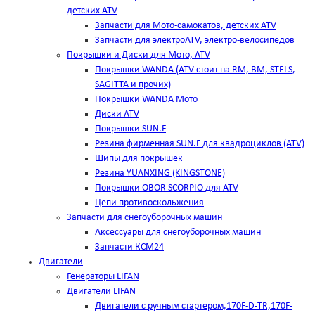
детских ATV
Запчасти для Мото-самокатов, детских ATV
Запчасти для электроATV, электро-велосипедов
Покрышки и Диски для Мото, ATV
Покрышки WANDA (АТV стоит на RM, BM, STELS,
SAGITTA и прочих)
Покрышки WANDA Мото
Диски ATV
Покрышки SUN.F
Резина фирменная SUN.F для квадроциклов (АТV)
Шипы для покрышек
Резина YUANXING (KINGSTONE)
Покрышки OBOR SCORPIO для ATV
Цепи противоскольжения
Запчасти для снегоуборочных машин
Аксессуары для снегоуборочных машин
Запчасти КСМ24
Двигатели
Генераторы LIFAN
Двигатели LIFAN
Двигатели с ручным стартером,170F-D-TR,170F-