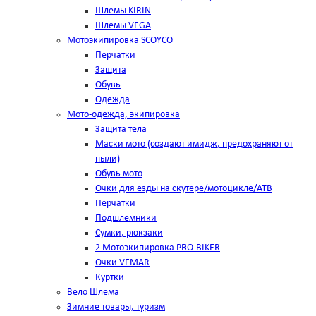
Шлемы KIRIN
Шлемы VEGA
Мотоэкипировка SCOYCO
Перчатки
Защита
Обувь
Одежда
Мото-одежда, экипировка
Защита тела
Маски мото (создают имидж, предохраняют от
пыли)
Обувь мото
Очки для езды на скутере/мотоцикле/АТВ
Перчатки
Подшлемники
Сумки, рюкзаки
2 Мотоэкипировка PRO-BIKER
Очки VEMAR
Куртки
Вело Шлема
Зимние товары, туризм