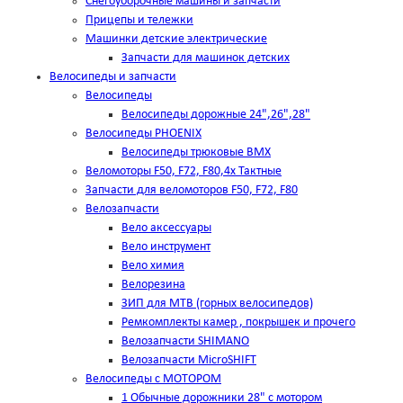
Снегоуборочные машины и запчасти
Прицепы и тележки
Машинки детские электрические
Запчасти для машинок детских
Велосипеды и запчасти
Велосипеды
Велосипеды дорожные 24",26",28"
Велосипеды PHOENIX
Велосипеды трюковые BMX
Веломоторы F50, F72, F80,4х Тактные
Запчасти для веломоторов F50, F72, F80
Велозапчасти
Вело аксессуары
Вело инструмент
Вело химия
Велорезина
ЗИП для MTB (горных велосипедов)
Ремкомплекты камер , покрышек и прочего
Велозапчасти SHIMANO
Велозапчасти MicroSHIFT
Велосипеды с МОТОРОМ
1 Обычные дорожники 28" с мотором