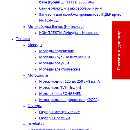
базе (гусеницы 3333 и 3636 мм)
Сани-волокуши и акссессуары к ним
Запчасти для мотобуксировщиков ЛИДЕР пр-во
ИжТехМаш
Мотолебедка Бычок (Ижтехмаш)
КОМПЛЕКТЫ Лебедка + Навесное
Рассчитать доставку
Техника
Мопеды
Мопеды подешевле
Мопеды крупные интересные
Мопеды получше
Мопеды электрические
Мотоциклы
Мотоциклы от 125 до 250 см3 кат А
Мотоциклы TVS (Индия)
Мототехника ZONGSHEN
Мотоциклы внедорожные (КРОСС)
Скутеры
Скутеры электрические
Скутеры Премиум
Питбайки