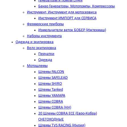
Генераторы и помпы LIFAN
Бензо Генераторы, Мотопомпы, Компрессоры
Инструмент, Инструмент для мотосервиса
Инструмент ИМПОРТ для СЕРВИСА
Фермерские приборы
Измельчители веток БОБЕР (Ижтехмаш)
Наборы инструмента
Одежда и экипировка
Вело экипировка
Перчатки
Одежда
Мотошлемы
Шлемы FALCON
Шлемы SAFELEAD
Шлемы SHIRO
Шлемы Tanked
Шлемы YAMAPA
Шлемы COBRA
Шлемы COBRA (HH)
20 Шлемы COBRA ECE (Евро-Кобра)
СНЕГОХОДНЫЕ
Шлемы TVS RACING (Индия)