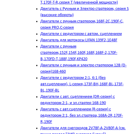
T,170F-T-R,серия Т (увеличенной мощности)
Двигатель с Ручным и Электро стартером, серия S
(высокие обороты)
Двигатели с ручным стартером,168F-2C,190F-C,
серия PRO,C-серия
Двигатели с редуктором с автом. сцеплением
Двигатель для мотокосы LIFAN 139F2,1E48F
Двигатели с ручным
стартером,152F,154F,160F,168F,168F-2,170F-
B,170FD-T,188F,190F,KP420
Двигатели с ручным и электро стартером 12В (D-
серия)168-460
Двигатели с редуктором 2:1, 6:1 (без
авт.сцепления), L-серия,173F-BH,168F-BL,173F-
BL,190F-BL
Двигатели с авт. сцеплением (DR-серия) с
редуктором 2:1, и эл.стартер 168-190
Двигатель с авт.сцеплением (R-серия) с
редуктором 2:1, без эл.стартера,168А-2R,170F-
R,190F
Двигатели для снегоходов 2V78F-A,2V80F-A (см.