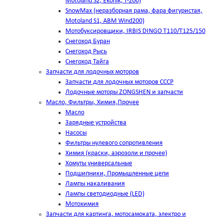
Motoland S2, Ekonik, T-200)
SnowMax (неразборная рама, фара фигуристая,
Motoland S1, ABM Wind200)
Мотобуксировщики, IRBIS DINGO Т110/Т125/150
Снегоход Буран
Снегоход Рысь
Снегоход Тайга
Запчасти для лодочных моторов
Запчасти для лодочных моторов СССР
Лодочные моторы ZONGSHEN и запчасти
Масло, Фильтры, Химия,Прочее
Масло
Зарядные устройства
Насосы
Фильтры нулевого сопротивления
Химия (краски, аэрозоли и прочее)
Хомуты универсальные
Подшипники, Промышленные цепи
Лампы накаливания
Лампы светодиодные (LED)
Мотохимия
Запчасти для картинга, мотосамоката, электро и