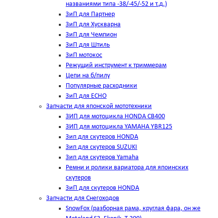
названиями типа -38/-45/-52 и т.д.)
ЗиП для Партнер
ЗиП для Хускварна
ЗиП для Чемпион
ЗиП для Штиль
ЗиП мотокос
Режущий инструмент к триммерам
Цепи на б/пилу
Популярные расходники
ЗиП для ЕСНО
Запчасти для японской мототехники
ЗИП для мотоцикла HONDA CB400
ЗИП для мотоцикла YAMAHA YBR125
Зип для скутеров HONDA
Зип для скутеров SUZUKI
Зип для скутеров Yamaha
Ремни и ролики вариатора для япоинских
скутеров
ЗиП для скутеров HONDA
Запчасти для Снегоходов
SnowFox (разборная рама, круглая фара, он же