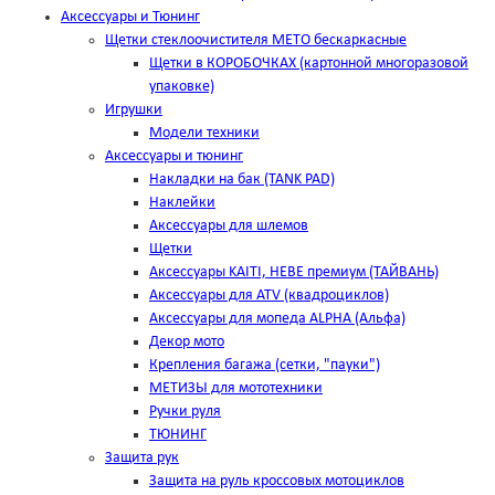
Аксессуары и Тюнинг
Щетки стеклоочистителя METO бескаркасные
Щетки в КОРОБОЧКАХ (картонной многоразовой
упаковке)
Игрушки
Модели техники
Аксессуары и тюнинг
Накладки на бак (TANK PAD)
Наклейки
Аксессуары для шлемов
Щетки
Аксессуары KAITI, HEBE премиум (ТАЙВАНЬ)
Аксессуары для ATV (квадроциклов)
Аксессуары для мопеда ALPHA (Альфа)
Декор мото
Крепления багажа (сетки, "пауки")
МЕТИЗЫ для мототехники
Ручки руля
ТЮНИНГ
Защита рук
Защита на руль кроссовых мотоциклов