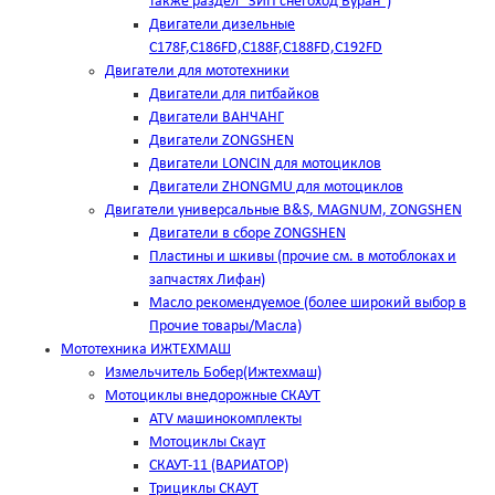
также раздел "ЗИП снегоход Буран")
Двигатели дизельные
C178F,С186FD,C188F,C188FD,C192FD
Двигатели для мототехники
Двигатели для питбайков
Двигатели ВАНЧАНГ
Двигатели ZONGSHEN
Двигатели LONCIN для мотоциклов
Двигатели ZHONGMU для мотоциклов
Двигатели универсальные B&S, MAGNUM, ZONGSHEN
Двигатели в сборе ZONGSHEN
Пластины и шкивы (прочие см. в мотоблоках и
запчастях Лифан)
Масло рекомендуемое (более широкий выбор в
Прочие товары/Масла)
Мототехника ИЖТЕХМАШ
Измельчитель Бобер(Ижтехмаш)
Мотоциклы внедорожные СКАУТ
ATV машинокомплекты
Мотоциклы Скаут
СКАУТ-11 (ВАРИАТОР)
Трициклы СКАУТ