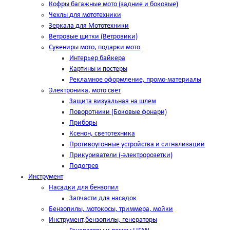
Кофры багажные мото (задние и боковые)
Чехлы для мототехники
Зеркала для Мототехники
Ветровые щитки (Ветровики)
Сувениры мото, подарки мото
Интерьер байкера
Картины и постеры
Рекламное оформление, промо-материалы
Электроника, мото свет
Защита визуальная на шлем
Поворотники (Боковые фонари)
Приборы
Ксенон, светотехника
Противоугонные устройства и сигнализации
Прикуриватели (-электророзетки)
Подогрев
Инструмент
Насадки для бензопил
Запчасти для насадок
Бензопилы, мотокосы, триммера, мойки
Инструмент,бензопилы, генераторы