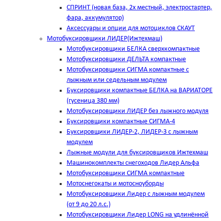
СПРИНТ (новая база, 2х местный, электростартер,
фара, аккумулятор)
Аксессуары и опции для мотоциклов СКАУТ
Мотобуксировщики ЛИДЕР(Ижтехмаш)
Мотобуксировщики БЕЛКА сверхкомпактные
Мотобуксировщики ДЕЛЬТА компактные
Мотобуксировщики СИГМА компактные с
лыжным или седельным модулем
Буксировщики компактные БЕЛКА на ВАРИАТОРЕ
(гусеница 380 мм)
Мотобуксировщики ЛИДЕР без лыжного модуля
Буксировщики компактные СИГМА-4
Буксировщики ЛИДЕР-2, ЛИДЕР-3 c лыжным
модулем
Лыжные модули для буксировщиков Ижтехмаш
Машинокомплекты снегоходов Лидер Альфа
Мотобуксировщики СИГМА компактные
Мотоснегокаты и мотосноуборды
Мотобуксировщики Лидер с лыжным модулем
(от 9 до 20 л.с.)
Мотобуксировщики Лидер LONG на удлинённой