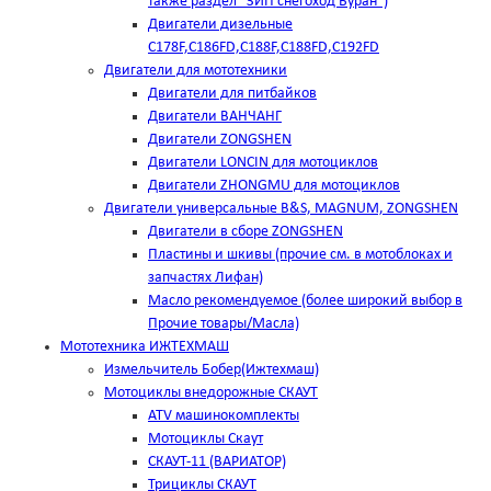
также раздел "ЗИП снегоход Буран")
Двигатели дизельные
C178F,С186FD,C188F,C188FD,C192FD
Двигатели для мототехники
Двигатели для питбайков
Двигатели ВАНЧАНГ
Двигатели ZONGSHEN
Двигатели LONCIN для мотоциклов
Двигатели ZHONGMU для мотоциклов
Двигатели универсальные B&S, MAGNUM, ZONGSHEN
Двигатели в сборе ZONGSHEN
Пластины и шкивы (прочие см. в мотоблоках и
запчастях Лифан)
Масло рекомендуемое (более широкий выбор в
Прочие товары/Масла)
Мототехника ИЖТЕХМАШ
Измельчитель Бобер(Ижтехмаш)
Мотоциклы внедорожные СКАУТ
ATV машинокомплекты
Мотоциклы Скаут
СКАУТ-11 (ВАРИАТОР)
Трициклы СКАУТ