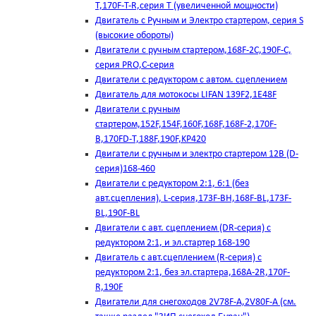
T,170F-T-R,серия Т (увеличенной мощности)
Двигатель с Ручным и Электро стартером, серия S
(высокие обороты)
Двигатели с ручным стартером,168F-2C,190F-C,
серия PRO,C-серия
Двигатели с редуктором с автом. сцеплением
Двигатель для мотокосы LIFAN 139F2,1E48F
Двигатели с ручным
стартером,152F,154F,160F,168F,168F-2,170F-
B,170FD-T,188F,190F,KP420
Двигатели с ручным и электро стартером 12В (D-
серия)168-460
Двигатели с редуктором 2:1, 6:1 (без
авт.сцепления), L-серия,173F-BH,168F-BL,173F-
BL,190F-BL
Двигатели с авт. сцеплением (DR-серия) с
редуктором 2:1, и эл.стартер 168-190
Двигатель с авт.сцеплением (R-серия) с
редуктором 2:1, без эл.стартера,168А-2R,170F-
R,190F
Двигатели для снегоходов 2V78F-A,2V80F-A (см.