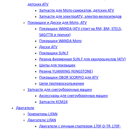
детских ATV
Запчасти для Мото-самокатов, детских ATV
Запчасти для электроATV, электро-велосипедов
Покрышки и Диски для Мото, ATV
Покрышки WANDA (АТV стоит на RM, BM, STELS,
SAGITTA и прочих)
Покрышки WANDA Мото
Диски ATV
Покрышки SUN.F
Резина фирменная SUN.F для квадроциклов (АТV)
Шипы для покрышек
Резина YUANXING (KINGSTONE)
Покрышки OBOR SCORPIO для ATV
Цепи противоскольжения
Запчасти для снегоуборочных машин
Аксессуары для снегоуборочных машин
Запчасти КСМ24
Двигатели
Генераторы LIFAN
Двигатели LIFAN
Двигатели с ручным стартером,170F-D-TR,170F-