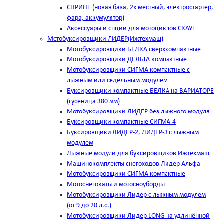
СПРИНТ (новая база, 2х местный, электростартер,
фара, аккумулятор)
Аксессуары и опции для мотоциклов СКАУТ
Мотобуксировщики ЛИДЕР(Ижтехмаш)
Мотобуксировщики БЕЛКА сверхкомпактные
Мотобуксировщики ДЕЛЬТА компактные
Мотобуксировщики СИГМА компактные с
лыжным или седельным модулем
Буксировщики компактные БЕЛКА на ВАРИАТОРЕ
(гусеница 380 мм)
Мотобуксировщики ЛИДЕР без лыжного модуля
Буксировщики компактные СИГМА-4
Буксировщики ЛИДЕР-2, ЛИДЕР-3 c лыжным
модулем
Лыжные модули для буксировщиков Ижтехмаш
Машинокомплекты снегоходов Лидер Альфа
Мотобуксировщики СИГМА компактные
Мотоснегокаты и мотосноуборды
Мотобуксировщики Лидер с лыжным модулем
(от 9 до 20 л.с.)
Мотобуксировщики Лидер LONG на удлинённой