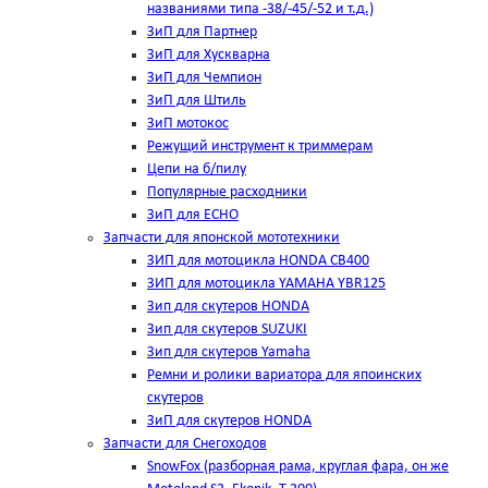
названиями типа -38/-45/-52 и т.д.)
ЗиП для Партнер
ЗиП для Хускварна
ЗиП для Чемпион
ЗиП для Штиль
ЗиП мотокос
Режущий инструмент к триммерам
Цепи на б/пилу
Популярные расходники
ЗиП для ЕСНО
Запчасти для японской мототехники
ЗИП для мотоцикла HONDA CB400
ЗИП для мотоцикла YAMAHA YBR125
Зип для скутеров HONDA
Зип для скутеров SUZUKI
Зип для скутеров Yamaha
Ремни и ролики вариатора для япоинских
скутеров
ЗиП для скутеров HONDA
Запчасти для Снегоходов
SnowFox (разборная рама, круглая фара, он же