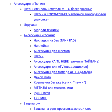
Аксессуары и Тюнинг
Щетки стеклоочистителя METO бескаркасные
Щетки в КОРОБОЧКАХ (картонной многоразовой
упаковке)
Игрушки
Модели техники
Аксессуары и тюнинг
Накладки на бак (TANK PAD)
Наклейки
Аксессуары для шлемов
Щетки
Аксессуары KAITI, HEBE премиум (ТАЙВАНЬ)
Аксессуары для ATV (квадроциклов)
Аксессуары для мопеда ALPHA (Альфа)
Декор мото
Крепления багажа (сетки, "пауки")
МЕТИЗЫ для мототехники
Ручки руля
ТЮНИНГ
Защита рук
Защита на руль кроссовых мотоциклов