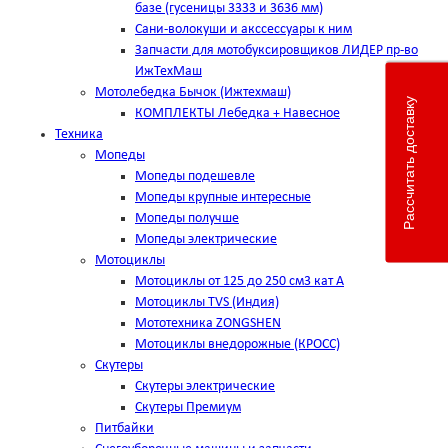
базе (гусеницы 3333 и 3636 мм)
Сани-волокуши и акссессуары к ним
Запчасти для мотобуксировщиков ЛИДЕР пр-во
ИжТехМаш
Мотолебедка Бычок (Ижтехмаш)
Рассчитать доставку
КОМПЛЕКТЫ Лебедка + Навесное
Техника
Мопеды
Мопеды подешевле
Мопеды крупные интересные
Мопеды получше
Мопеды электрические
Мотоциклы
Мотоциклы от 125 до 250 см3 кат А
Мотоциклы TVS (Индия)
Мототехника ZONGSHEN
Мотоциклы внедорожные (КРОСС)
Скутеры
Скутеры электрические
Скутеры Премиум
Питбайки