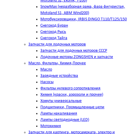
Motoland S2, Ekonik, T-200)
SnowMax (неразборная рама, фара фигуристая,
Motoland S1, ABM Wind200)
Мотобуксировщики, IRBIS DINGO Т110/Т125/150
Снегоход Буран
Снегоход Рысь
Снегоход Тайга
Запчасти для лодочных моторов
Запчасти для лодочных моторов СССР
Лодочные моторы ZONGSHEN и запчасти
Масло, Фильтры, Химия,Прочее
Масло
Зарядные устройства
Насосы
Фильтры нулевого сопротивления
Химия (краски, аэрозоли и прочее)
Хомуты универсальные
Подшипники, Промышленные цепи
Лампы накаливания
Лампы светодиодные (LED)
Мотохимия
Запчасти для картинга, мотосамоката, электро и