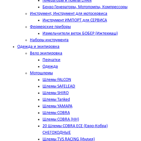
Генераторы и помпы LIFAN
Бензо Генераторы, Мотопомпы, Компрессоры
Инструмент, Инструмент для мотосервиса
Инструмент ИМПОРТ для СЕРВИСА
Фермерские приборы
Измельчители веток БОБЕР (Ижтехмаш)
Наборы инструмента
Одежда и экипировка
Вело экипировка
Перчатки
Одежда
Мотошлемы
Шлемы FALCON
Шлемы SAFELEAD
Шлемы SHIRO
Шлемы Tanked
Шлемы YAMAPA
Шлемы COBRA
Шлемы COBRA (HH)
20 Шлемы COBRA ECE (Евро-Кобра)
СНЕГОХОДНЫЕ
Шлемы TVS RACING (Индия)