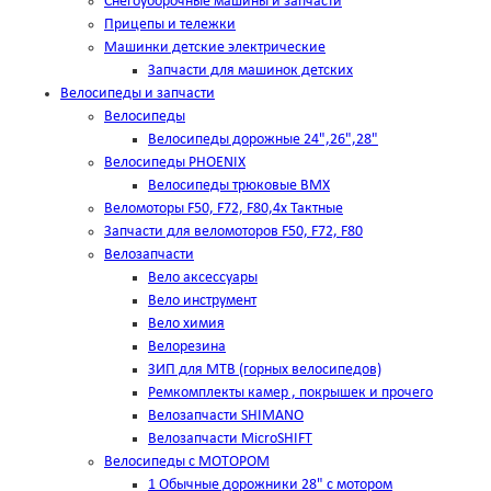
Снегоуборочные машины и запчасти
Прицепы и тележки
Машинки детские электрические
Запчасти для машинок детских
Велосипеды и запчасти
Велосипеды
Велосипеды дорожные 24",26",28"
Велосипеды PHOENIX
Велосипеды трюковые BMX
Веломоторы F50, F72, F80,4х Тактные
Запчасти для веломоторов F50, F72, F80
Велозапчасти
Вело аксессуары
Вело инструмент
Вело химия
Велорезина
ЗИП для MTB (горных велосипедов)
Ремкомплекты камер , покрышек и прочего
Велозапчасти SHIMANO
Велозапчасти MicroSHIFT
Велосипеды с МОТОРОМ
1 Обычные дорожники 28" с мотором