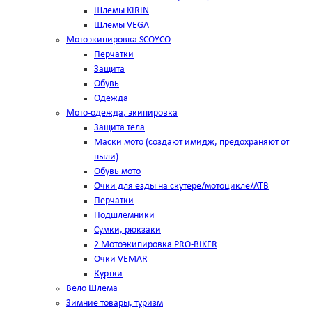
Шлемы KIRIN
Шлемы VEGA
Мотоэкипировка SCOYCO
Перчатки
Защита
Обувь
Одежда
Мото-одежда, экипировка
Защита тела
Маски мото (создают имидж, предохраняют от
пыли)
Обувь мото
Очки для езды на скутере/мотоцикле/АТВ
Перчатки
Подшлемники
Сумки, рюкзаки
2 Мотоэкипировка PRO-BIKER
Очки VEMAR
Куртки
Вело Шлема
Зимние товары, туризм