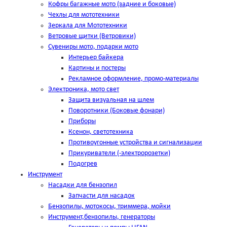
Кофры багажные мото (задние и боковые)
Чехлы для мототехники
Зеркала для Мототехники
Ветровые щитки (Ветровики)
Сувениры мото, подарки мото
Интерьер байкера
Картины и постеры
Рекламное оформление, промо-материалы
Электроника, мото свет
Защита визуальная на шлем
Поворотники (Боковые фонари)
Приборы
Ксенон, светотехника
Противоугонные устройства и сигнализации
Прикуриватели (-электророзетки)
Подогрев
Инструмент
Насадки для бензопил
Запчасти для насадок
Бензопилы, мотокосы, триммера, мойки
Инструмент,бензопилы, генераторы