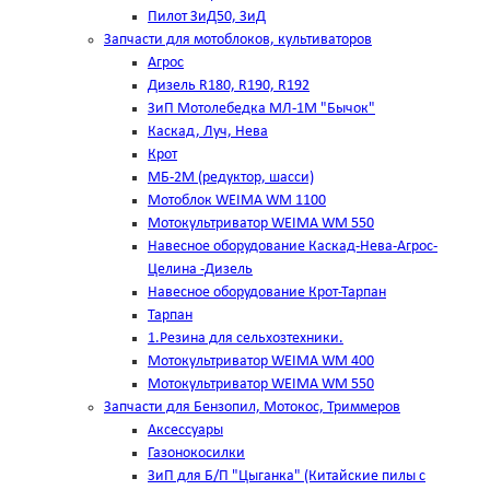
Пилот ЗиД50, ЗиД
Запчасти для мотоблоков, культиваторов
Агрос
Дизель R180, R190, R192
ЗиП Мотолебедка МЛ-1М "Бычок"
Каскад, Луч, Нева
Крот
МБ-2М (редуктор, шасси)
Мотоблок WEIMA WM 1100
Мотокультриватор WEIMA WM 550
Навесное оборудование Каскад-Нева-Агрос-
Целина -Дизель
Навесное оборудование Крот-Тарпан
Тарпан
1.Резина для сельхозтехники.
Мотокультриватор WEIMA WM 400
Мотокультриватор WEIMA WM 550
Запчасти для Бензопил, Мотокос, Триммеров
Аксессуары
Газонокосилки
ЗиП для Б/П "Цыганка" (Китайские пилы с