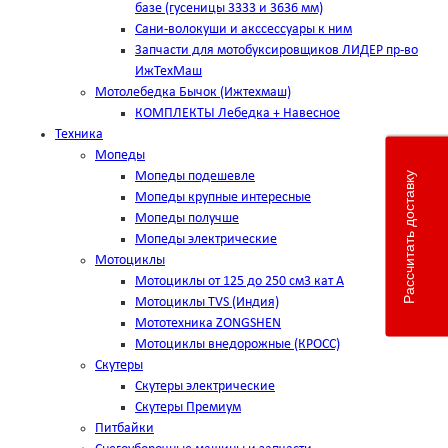
базе (гусеницы 3333 и 3636 мм)
Сани-волокуши и акссессуары к ним
Запчасти для мотобуксировщиков ЛИДЕР пр-во
ИжТехМаш
Мотолебедка Бычок (Ижтехмаш)
КОМПЛЕКТЫ Лебедка + Навесное
Техника
Мопеды
Мопеды подешевле
Рассчитать доставку
Мопеды крупные интересные
Мопеды получше
Мопеды электрические
Мотоциклы
Мотоциклы от 125 до 250 см3 кат А
Мотоциклы TVS (Индия)
Мототехника ZONGSHEN
Мотоциклы внедорожные (КРОСС)
Скутеры
Скутеры электрические
Скутеры Премиум
Питбайки