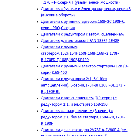
T,170F-T-R,серия Т (увеличенной мощности)
Двигатель с Ручным и Электро стартером, серия S
(высокие обороты)
Двигатели с ручным стартером,168F-2C,190F-C,
серия PRO,C-серия
Двигатели с редуктором с автом. сцеплением
Двигатель для мотокосы LIFAN 139F2,1E48F
Двигатели с ручным
стартером,152F,154F,160F,168F,168F-2,170F-
B,170FD-T,188F,190F,KP420
Двигатели с ручным и электро стартером 12В (D-
серия)168-460
Двигатели с редуктором 2:1, 6:1 (без
авт.сцепления), L-серия,173F-BH,168F-BL,173F-
BL,190F-BL
Двигатели с авт. сцеплением (DR-серия) с
редуктором 2:1, и эл.стартер 168-190
Двигатель с авт.сцеплением (R-серия) с
редуктором 2:1, без эл.стартера,168А-2R,170F-
R,190F
Двигатели для снегоходов 2V78F-A,2V80F-A (см.