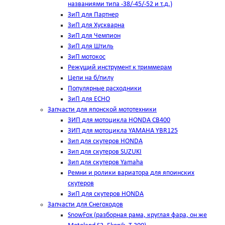
названиями типа -38/-45/-52 и т.д.)
ЗиП для Партнер
ЗиП для Хускварна
ЗиП для Чемпион
ЗиП для Штиль
ЗиП мотокос
Режущий инструмент к триммерам
Цепи на б/пилу
Популярные расходники
ЗиП для ЕСНО
Запчасти для японской мототехники
ЗИП для мотоцикла HONDA CB400
ЗИП для мотоцикла YAMAHA YBR125
Зип для скутеров HONDA
Зип для скутеров SUZUKI
Зип для скутеров Yamaha
Ремни и ролики вариатора для япоинских
скутеров
ЗиП для скутеров HONDA
Запчасти для Снегоходов
SnowFox (разборная рама, круглая фара, он же