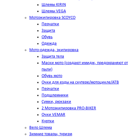
Шлемы KIRIN
Шлемы VEGA
Мотоэкипировка SCOYCO
Перчатки
Защита
Обувь
Одежда
Мото-одежда, экипировка
Защита тела
Маски мото (создают имидж, предохраняют от
пыли)
Обувь мото
Очки для езды на скутере/мотоцикле/АТВ
Перчатки
Подшлемники
Сумки, рюкзаки
2 Мотоэкипировка PRO-BIKER
Очки VEMAR
Куртки
Вело Шлема
Зимние товары, туризм