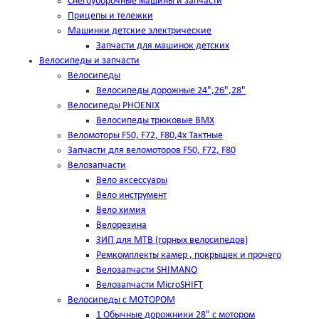
Снегоуборочные машины и запчасти
Прицепы и тележки
Машинки детские электрические
Запчасти для машинок детских
Велосипеды и запчасти
Велосипеды
Велосипеды дорожные 24",26",28"
Велосипеды PHOENIX
Велосипеды трюковые BMX
Веломоторы F50, F72, F80,4х Тактные
Запчасти для веломоторов F50, F72, F80
Велозапчасти
Вело аксессуары
Вело инструмент
Вело химия
Велорезина
ЗИП для MTB (горных велосипедов)
Ремкомплекты камер , покрышек и прочего
Велозапчасти SHIMANO
Велозапчасти MicroSHIFT
Велосипеды с МОТОРОМ
1 Обычные дорожники 28" с мотором