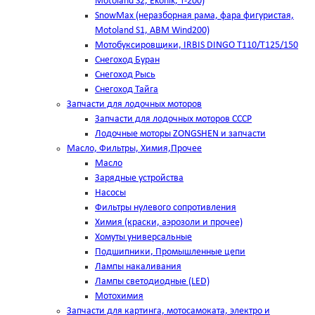
Motoland S2, Ekonik, T-200)
SnowMax (неразборная рама, фара фигуристая,
Motoland S1, ABM Wind200)
Мотобуксировщики, IRBIS DINGO Т110/Т125/150
Снегоход Буран
Снегоход Рысь
Снегоход Тайга
Запчасти для лодочных моторов
Запчасти для лодочных моторов СССР
Лодочные моторы ZONGSHEN и запчасти
Масло, Фильтры, Химия,Прочее
Масло
Зарядные устройства
Насосы
Фильтры нулевого сопротивления
Химия (краски, аэрозоли и прочее)
Хомуты универсальные
Подшипники, Промышленные цепи
Лампы накаливания
Лампы светодиодные (LED)
Мотохимия
Запчасти для картинга, мотосамоката, электро и