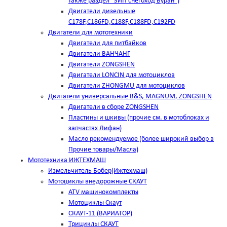
также раздел "ЗИП снегоход Буран")
Двигатели дизельные
C178F,С186FD,C188F,C188FD,C192FD
Двигатели для мототехники
Двигатели для питбайков
Двигатели ВАНЧАНГ
Двигатели ZONGSHEN
Двигатели LONCIN для мотоциклов
Двигатели ZHONGMU для мотоциклов
Двигатели универсальные B&S, MAGNUM, ZONGSHEN
Двигатели в сборе ZONGSHEN
Пластины и шкивы (прочие см. в мотоблоках и
запчастях Лифан)
Масло рекомендуемое (более широкий выбор в
Прочие товары/Масла)
Мототехника ИЖТЕХМАШ
Измельчитель Бобер(Ижтехмаш)
Мотоциклы внедорожные СКАУТ
ATV машинокомплекты
Мотоциклы Скаут
СКАУТ-11 (ВАРИАТОР)
Трициклы СКАУТ