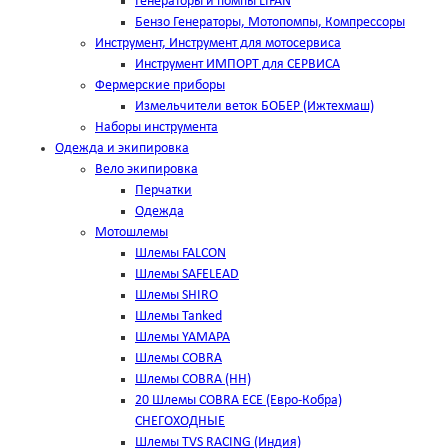
Генераторы и помпы LIFAN
Бензо Генераторы, Мотопомпы, Компрессоры
Инструмент, Инструмент для мотосервиса
Инструмент ИМПОРТ для СЕРВИСА
Фермерские приборы
Измельчители веток БОБЕР (Ижтехмаш)
Наборы инструмента
Одежда и экипировка
Вело экипировка
Перчатки
Одежда
Мотошлемы
Шлемы FALCON
Шлемы SAFELEAD
Шлемы SHIRO
Шлемы Tanked
Шлемы YAMAPA
Шлемы COBRA
Шлемы COBRA (HH)
20 Шлемы COBRA ECE (Евро-Кобра)
СНЕГОХОДНЫЕ
Шлемы TVS RACING (Индия)