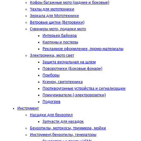
Кофры багажные мото (задние и боковые)
Чехлы для мототехники
Зеркала для Мототехники
Ветровые щитки (Ветровики)
Сувениры мото, подарки мото
Интерьер байкера
Картины и постеры
Рекламное оформление, промо-материалы
Электроника, мото свет
Защита визуальная на шлем
Поворотники (Боковые фонари)
Приборы
Ксенон, светотехника
Противоугонные устройства и сигнализации
Прикуриватели (-электророзетки)
Подогрев
Инструмент
Насадки для бензопил
Запчасти для насадок
Бензопилы, мотокосы, триммера, мойки
Инструмент,бензопилы, генераторы