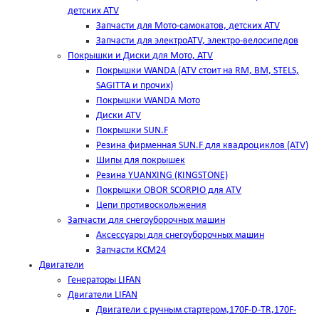
детских ATV
Запчасти для Мото-самокатов, детских ATV
Запчасти для электроATV, электро-велосипедов
Покрышки и Диски для Мото, ATV
Покрышки WANDA (АТV стоит на RM, BM, STELS,
SAGITTA и прочих)
Покрышки WANDA Мото
Диски ATV
Покрышки SUN.F
Резина фирменная SUN.F для квадроциклов (АТV)
Шипы для покрышек
Резина YUANXING (KINGSTONE)
Покрышки OBOR SCORPIO для ATV
Цепи противоскольжения
Запчасти для снегоуборочных машин
Аксессуары для снегоуборочных машин
Запчасти КСМ24
Двигатели
Генераторы LIFAN
Двигатели LIFAN
Двигатели с ручным стартером,170F-D-TR,170F-