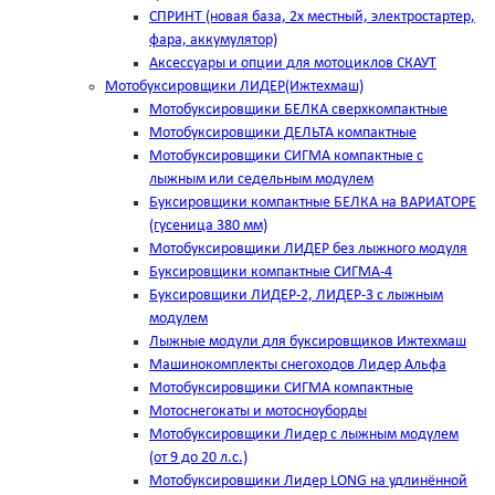
СПРИНТ (новая база, 2х местный, электростартер,
фара, аккумулятор)
Аксессуары и опции для мотоциклов СКАУТ
Мотобуксировщики ЛИДЕР(Ижтехмаш)
Мотобуксировщики БЕЛКА сверхкомпактные
Мотобуксировщики ДЕЛЬТА компактные
Мотобуксировщики СИГМА компактные с
лыжным или седельным модулем
Буксировщики компактные БЕЛКА на ВАРИАТОРЕ
(гусеница 380 мм)
Мотобуксировщики ЛИДЕР без лыжного модуля
Буксировщики компактные СИГМА-4
Буксировщики ЛИДЕР-2, ЛИДЕР-3 c лыжным
модулем
Лыжные модули для буксировщиков Ижтехмаш
Машинокомплекты снегоходов Лидер Альфа
Мотобуксировщики СИГМА компактные
Мотоснегокаты и мотосноуборды
Мотобуксировщики Лидер с лыжным модулем
(от 9 до 20 л.с.)
Мотобуксировщики Лидер LONG на удлинённой