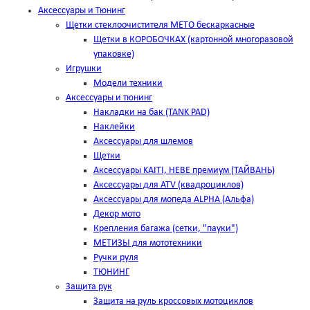
Аксессуары и Тюнинг
Щетки стеклоочистителя METO бескаркасные
Щетки в КОРОБОЧКАХ (картонной многоразовой
упаковке)
Игрушки
Модели техники
Аксессуары и тюнинг
Накладки на бак (TANK PAD)
Наклейки
Аксессуары для шлемов
Щетки
Аксессуары KAITI, HEBE премиум (ТАЙВАНЬ)
Аксессуары для ATV (квадроциклов)
Аксессуары для мопеда ALPHA (Альфа)
Декор мото
Крепления багажа (сетки, "пауки")
МЕТИЗЫ для мототехники
Ручки руля
ТЮНИНГ
Защита рук
Защита на руль кроссовых мотоциклов