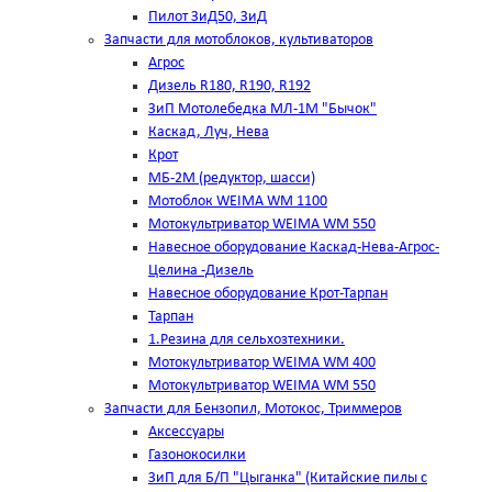
Пилот ЗиД50, ЗиД
Запчасти для мотоблоков, культиваторов
Агрос
Дизель R180, R190, R192
ЗиП Мотолебедка МЛ-1М "Бычок"
Каскад, Луч, Нева
Крот
МБ-2М (редуктор, шасси)
Мотоблок WEIMA WM 1100
Мотокультриватор WEIMA WM 550
Навесное оборудование Каскад-Нева-Агрос-
Целина -Дизель
Навесное оборудование Крот-Тарпан
Тарпан
1.Резина для сельхозтехники.
Мотокультриватор WEIMA WM 400
Мотокультриватор WEIMA WM 550
Запчасти для Бензопил, Мотокос, Триммеров
Аксессуары
Газонокосилки
ЗиП для Б/П "Цыганка" (Китайские пилы с