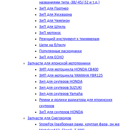
названиями типа -38/-45/-52 и т.д.)
ЗиП для Партнер
ЗиП для Хускварна
ЗиП для Чемпион
ЗиП для Штиль
ЗиП мотокос
Режущий инструмент к триммерам
Цепи на б/пилу
Популярные расходники
ЗиП для ЕСНО
Запчасти для японской мототехники
ЗИП для мотоцикла HONDA CB400
ЗИП для мотоцикла YAMAHA YBR125
Зип для скутеров HONDA
Зип для скутеров SUZUKI
Зип для скутеров Yamaha
Ремни и ролики вариатора для япоинских
скутеров
ЗиП для скутеров HONDA
Запчасти для Снегоходов
SnowFox (разборная рама, круглая фара, он же