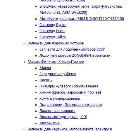
Motoland S2, Ekonik, T-200)
SnowMax (неразборная рама, фара фигуристая,
Motoland S1, ABM Wind200)
Мотобуксировщики, IRBIS DINGO Т110/Т125/150
Снегоход Буран
Снегоход Рысь
Снегоход Тайга
Запчасти для лодочных моторов
Запчасти для лодочных моторов СССР
Лодочные моторы ZONGSHEN и запчасти
Масло, Фильтры, Химия,Прочее
Масло
Зарядные устройства
Насосы
Фильтры нулевого сопротивления
Химия (краски, аэрозоли и прочее)
Хомуты универсальные
Подшипники, Промышленные цепи
Лампы накаливания
Лампы светодиодные (LED)
Мотохимия
Запчасти для картинга, мотосамоката, электро и