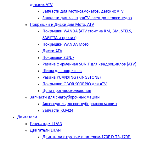
детских ATV
Запчасти для Мото-самокатов, детских ATV
Запчасти для электроATV, электро-велосипедов
Покрышки и Диски для Мото, ATV
Покрышки WANDA (АТV стоит на RM, BM, STELS,
SAGITTA и прочих)
Покрышки WANDA Мото
Диски ATV
Покрышки SUN.F
Резина фирменная SUN.F для квадроциклов (АТV)
Шипы для покрышек
Резина YUANXING (KINGSTONE)
Покрышки OBOR SCORPIO для ATV
Цепи противоскольжения
Запчасти для снегоуборочных машин
Аксессуары для снегоуборочных машин
Запчасти КСМ24
Двигатели
Генераторы LIFAN
Двигатели LIFAN
Двигатели с ручным стартером,170F-D-TR,170F-