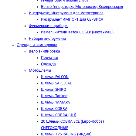
Генераторы и помпы LIFAN
Бензо Генераторы, Мотопомпы, Компрессоры
Инструмент, Инструмент для мотосервиса
Инструмент ИМПОРТ для СЕРВИСА
Фермерские приборы
Измельчители веток БОБЕР (Ижтехмаш)
Наборы инструмента
Одежда и экипировка
Вело экипировка
Перчатки
Одежда
Мотошлемы
Шлемы FALCON
Шлемы SAFELEAD
Шлемы SHIRO
Шлемы Tanked
Шлемы YAMAPA
Шлемы COBRA
Шлемы COBRA (HH)
20 Шлемы COBRA ECE (Евро-Кобра)
СНЕГОХОДНЫЕ
Шлемы TVS RACING (Индия)