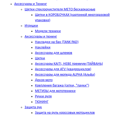
Аксессуары и Тюнинг
Щетки стеклоочистителя METO бескаркасные
Щетки в КОРОБОЧКАХ (картонной многоразовой
упаковке)
Игрушки
Модели техники
Аксессуары и тюнинг
Накладки на бак (TANK PAD)
Наклейки
Аксессуары для шлемов
Щетки
Аксессуары KAITI, HEBE премиум (ТАЙВАНЬ)
Аксессуары для ATV (квадроциклов)
Аксессуары для мопеда ALPHA (Альфа)
Декор мото
Крепления багажа (сетки, "пауки")
МЕТИЗЫ для мототехники
Ручки руля
ТЮНИНГ
Защита рук
Защита на руль кроссовых мотоциклов