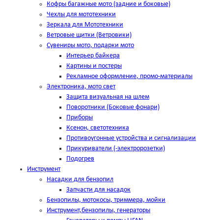
Кофры багажные мото (задние и боковые)
Чехлы для мототехники
Зеркала для Мототехники
Ветровые щитки (Ветровики)
Сувениры мото, подарки мото
Интерьер байкера
Картины и постеры
Рекламное оформление, промо-материалы
Электроника, мото свет
Защита визуальная на шлем
Поворотники (Боковые фонари)
Приборы
Ксенон, светотехника
Противоугонные устройства и сигнализации
Прикуриватели (-электророзетки)
Подогрев
Инструмент
Насадки для бензопил
Запчасти для насадок
Бензопилы, мотокосы, триммера, мойки
Инструмент,бензопилы, генераторы