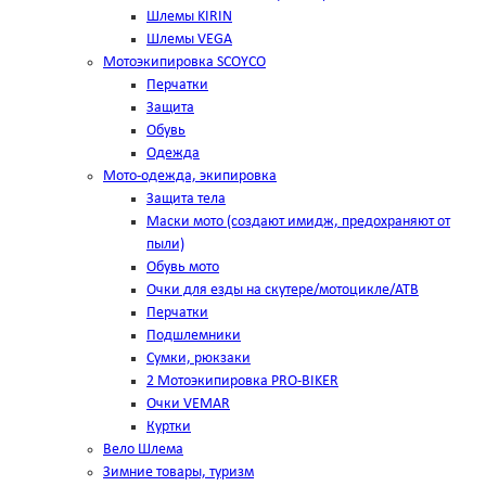
Шлемы KIRIN
Шлемы VEGA
Мотоэкипировка SCOYCO
Перчатки
Защита
Обувь
Одежда
Мото-одежда, экипировка
Защита тела
Маски мото (создают имидж, предохраняют от
пыли)
Обувь мото
Очки для езды на скутере/мотоцикле/АТВ
Перчатки
Подшлемники
Сумки, рюкзаки
2 Мотоэкипировка PRO-BIKER
Очки VEMAR
Куртки
Вело Шлема
Зимние товары, туризм