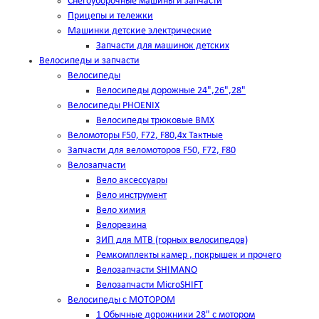
Снегоуборочные машины и запчасти
Прицепы и тележки
Машинки детские электрические
Запчасти для машинок детских
Велосипеды и запчасти
Велосипеды
Велосипеды дорожные 24",26",28"
Велосипеды PHOENIX
Велосипеды трюковые BMX
Веломоторы F50, F72, F80,4х Тактные
Запчасти для веломоторов F50, F72, F80
Велозапчасти
Вело аксессуары
Вело инструмент
Вело химия
Велорезина
ЗИП для MTB (горных велосипедов)
Ремкомплекты камер , покрышек и прочего
Велозапчасти SHIMANO
Велозапчасти MicroSHIFT
Велосипеды с МОТОРОМ
1 Обычные дорожники 28" с мотором