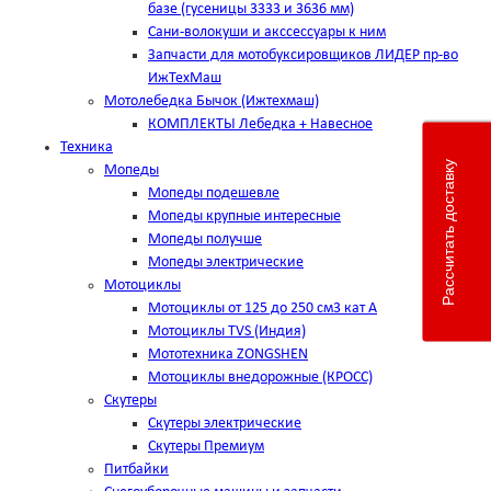
базе (гусеницы 3333 и 3636 мм)
Сани-волокуши и акссессуары к ним
Запчасти для мотобуксировщиков ЛИДЕР пр-во
ИжТехМаш
Мотолебедка Бычок (Ижтехмаш)
КОМПЛЕКТЫ Лебедка + Навесное
Техника
Рассчитать доставку
Мопеды
Мопеды подешевле
Мопеды крупные интересные
Мопеды получше
Мопеды электрические
Мотоциклы
Мотоциклы от 125 до 250 см3 кат А
Мотоциклы TVS (Индия)
Мототехника ZONGSHEN
Мотоциклы внедорожные (КРОСС)
Скутеры
Скутеры электрические
Скутеры Премиум
Питбайки