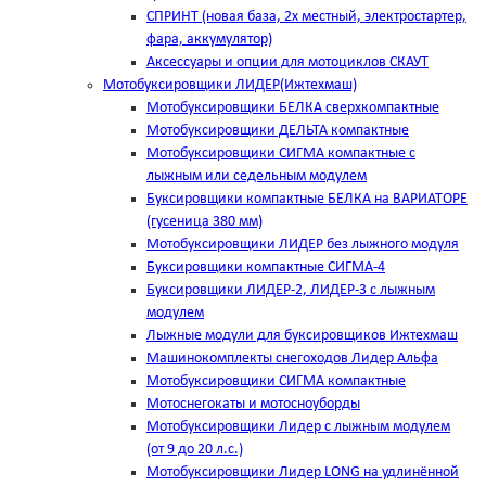
СПРИНТ (новая база, 2х местный, электростартер,
фара, аккумулятор)
Аксессуары и опции для мотоциклов СКАУТ
Мотобуксировщики ЛИДЕР(Ижтехмаш)
Мотобуксировщики БЕЛКА сверхкомпактные
Мотобуксировщики ДЕЛЬТА компактные
Мотобуксировщики СИГМА компактные с
лыжным или седельным модулем
Буксировщики компактные БЕЛКА на ВАРИАТОРЕ
(гусеница 380 мм)
Мотобуксировщики ЛИДЕР без лыжного модуля
Буксировщики компактные СИГМА-4
Буксировщики ЛИДЕР-2, ЛИДЕР-3 c лыжным
модулем
Лыжные модули для буксировщиков Ижтехмаш
Машинокомплекты снегоходов Лидер Альфа
Мотобуксировщики СИГМА компактные
Мотоснегокаты и мотосноуборды
Мотобуксировщики Лидер с лыжным модулем
(от 9 до 20 л.с.)
Мотобуксировщики Лидер LONG на удлинённой