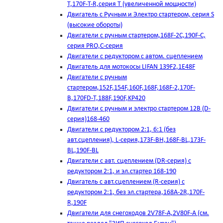
T,170F-T-R,серия Т (увеличенной мощности)
Двигатель с Ручным и Электро стартером, серия S
(высокие обороты)
Двигатели с ручным стартером,168F-2C,190F-C,
серия PRO,C-серия
Двигатели с редуктором с автом. сцеплением
Двигатель для мотокосы LIFAN 139F2,1E48F
Двигатели с ручным
стартером,152F,154F,160F,168F,168F-2,170F-
B,170FD-T,188F,190F,KP420
Двигатели с ручным и электро стартером 12В (D-
серия)168-460
Двигатели с редуктором 2:1, 6:1 (без
авт.сцепления), L-серия,173F-BH,168F-BL,173F-
BL,190F-BL
Двигатели с авт. сцеплением (DR-серия) с
редуктором 2:1, и эл.стартер 168-190
Двигатель с авт.сцеплением (R-серия) с
редуктором 2:1, без эл.стартера,168А-2R,170F-
R,190F
Двигатели для снегоходов 2V78F-A,2V80F-A (см.