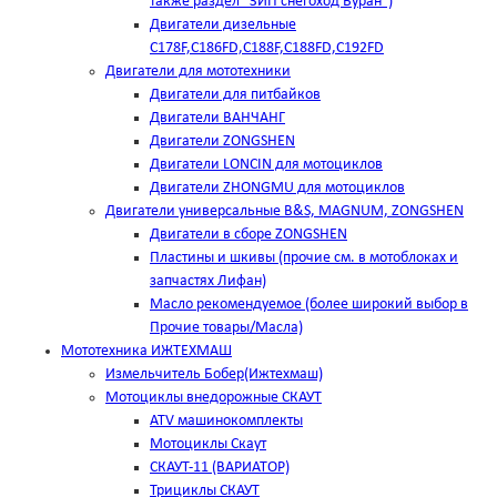
также раздел "ЗИП снегоход Буран")
Двигатели дизельные
C178F,С186FD,C188F,C188FD,C192FD
Двигатели для мототехники
Двигатели для питбайков
Двигатели ВАНЧАНГ
Двигатели ZONGSHEN
Двигатели LONCIN для мотоциклов
Двигатели ZHONGMU для мотоциклов
Двигатели универсальные B&S, MAGNUM, ZONGSHEN
Двигатели в сборе ZONGSHEN
Пластины и шкивы (прочие см. в мотоблоках и
запчастях Лифан)
Масло рекомендуемое (более широкий выбор в
Прочие товары/Масла)
Мототехника ИЖТЕХМАШ
Измельчитель Бобер(Ижтехмаш)
Мотоциклы внедорожные СКАУТ
ATV машинокомплекты
Мотоциклы Скаут
СКАУТ-11 (ВАРИАТОР)
Трициклы СКАУТ