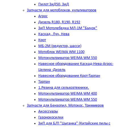
Пилот ЗиД50, ЗиД
Запчасти для мотоблоков, культиваторов
Агрос
Дизель R180, R190, R192
ЗиП Мотолебедка МЛ-1М "Бычок"
Каскад, Луч, Нева
Крот
МБ-2М (редуктор, шасси)
Мотоблок WEIMA WM 1100
Мотокультриватор WEIMA WM 550
Навесное оборудование Каскад-Нева-Агрос-
Целина -Дизель
Навесное оборудование Крот-Тарпан
Тарпан
1.Резина для сельхозтехники.
Мотокультриватор WEIMA WM 400
Мотокультриватор WEIMA WM 550
Запчасти для Бензопил, Мотокос, Триммеров
Аксессуары
Газонокосилки
ЗиП для Б/П "Цыганка" (Китайские пилы с