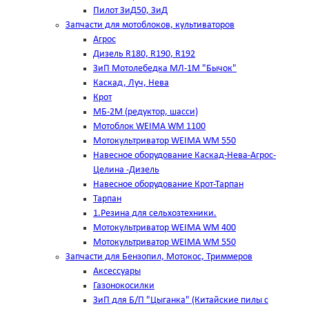
Пилот ЗиД50, ЗиД
Запчасти для мотоблоков, культиваторов
Агрос
Дизель R180, R190, R192
ЗиП Мотолебедка МЛ-1М "Бычок"
Каскад, Луч, Нева
Крот
МБ-2М (редуктор, шасси)
Мотоблок WEIMA WM 1100
Мотокультриватор WEIMA WM 550
Навесное оборудование Каскад-Нева-Агрос-
Целина -Дизель
Навесное оборудование Крот-Тарпан
Тарпан
1.Резина для сельхозтехники.
Мотокультриватор WEIMA WM 400
Мотокультриватор WEIMA WM 550
Запчасти для Бензопил, Мотокос, Триммеров
Аксессуары
Газонокосилки
ЗиП для Б/П "Цыганка" (Китайские пилы с