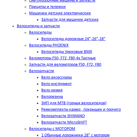
Снегоуборочные машины и запчасти
Прицепы и тележки
Машинки детские электрические
Запчасти для машинок детских
Велосипеды и запчасти
Велосипеды
Велосипеды дорожные 24",26",28"
Велосипеды PHOENIX
Велосипеды трюковые BMX
Веломоторы F50, F72, F80,4х Тактные
Запчасти для веломоторов F50, F72, F80
Велозапчасти
Вело аксессуары
Вело инструмент
Вело химия
Велорезина
ЗИП для MTB (горных велосипедов)
Ремкомплекты камер , покрышек и прочего
Велозапчасти SHIMANO
Велозапчасти MicroSHIFT
Велосипеды с МОТОРОМ
1 Обычные дорожники 28" с мотором