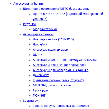
Аксессуары и Тюнинг
Щетки стеклоочистителя METO бескаркасные
Щетки в КОРОБОЧКАХ (картонной многоразовой
упаковке)
Игрушки
Модели техники
Аксессуары и тюнинг
Накладки на бак (TANK PAD)
Наклейки
Аксессуары для шлемов
Щетки
Аксессуары KAITI, HEBE премиум (ТАЙВАНЬ)
Аксессуары для ATV (квадроциклов)
Аксессуары для мопеда ALPHA (Альфа)
Декор мото
Крепления багажа (сетки, "пауки")
МЕТИЗЫ для мототехники
Ручки руля
ТЮНИНГ
Защита рук
Защита на руль кроссовых мотоциклов