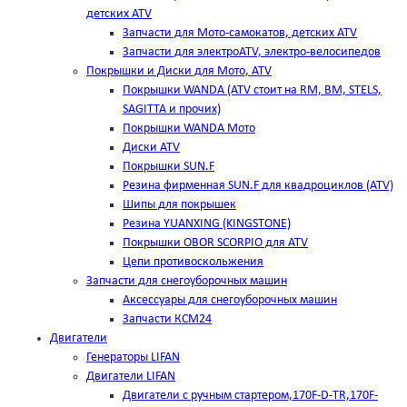
детских ATV
Запчасти для Мото-самокатов, детских ATV
Запчасти для электроATV, электро-велосипедов
Покрышки и Диски для Мото, ATV
Покрышки WANDA (АТV стоит на RM, BM, STELS,
SAGITTA и прочих)
Покрышки WANDA Мото
Диски ATV
Покрышки SUN.F
Резина фирменная SUN.F для квадроциклов (АТV)
Шипы для покрышек
Резина YUANXING (KINGSTONE)
Покрышки OBOR SCORPIO для ATV
Цепи противоскольжения
Запчасти для снегоуборочных машин
Аксессуары для снегоуборочных машин
Запчасти КСМ24
Двигатели
Генераторы LIFAN
Двигатели LIFAN
Двигатели с ручным стартером,170F-D-TR,170F-