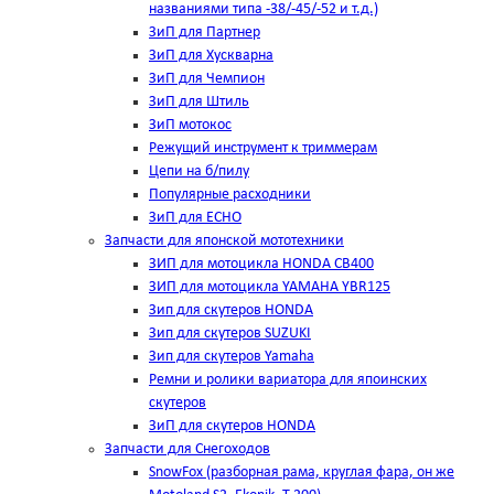
названиями типа -38/-45/-52 и т.д.)
ЗиП для Партнер
ЗиП для Хускварна
ЗиП для Чемпион
ЗиП для Штиль
ЗиП мотокос
Режущий инструмент к триммерам
Цепи на б/пилу
Популярные расходники
ЗиП для ЕСНО
Запчасти для японской мототехники
ЗИП для мотоцикла HONDA CB400
ЗИП для мотоцикла YAMAHA YBR125
Зип для скутеров HONDA
Зип для скутеров SUZUKI
Зип для скутеров Yamaha
Ремни и ролики вариатора для япоинских
скутеров
ЗиП для скутеров HONDA
Запчасти для Снегоходов
SnowFox (разборная рама, круглая фара, он же