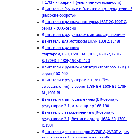
T,170F-T-R,серия Т (увеличенной мощности)
Двигатель с Ручным и Электро стартером, серия S
(высокие обороты)
Двигатели с ручным стартером,168F-2C,190F-C,
серия PRO,C-серия
Двигатели с редуктором с автом. сцеплением
Двигатель для мотокосы LIFAN 139F2,1E48F
Двигатели с ручным
стартером,152F,154F,160F,168F,168F-2,170F-
B,170FD-T,188F,190F,KP420
Двигатели с ручным и электро стартером 12В (D-
серия)168-460
Двигатели с редуктором 2:1, 6:1 (без
авт.сцепления), L-серия,173F-BH,168F-BL,173F-
BL,190F-BL
Двигатели с авт. сцеплением (DR-серия) с
редуктором 2:1, и эл.стартер 168-190
Двигатель с авт.сцеплением (R-серия) с
редуктором 2:1, без эл.стартера,168А-2R,170F-
R,190F
Двигатели для снегоходов 2V78F-A,2V80F-A (см.