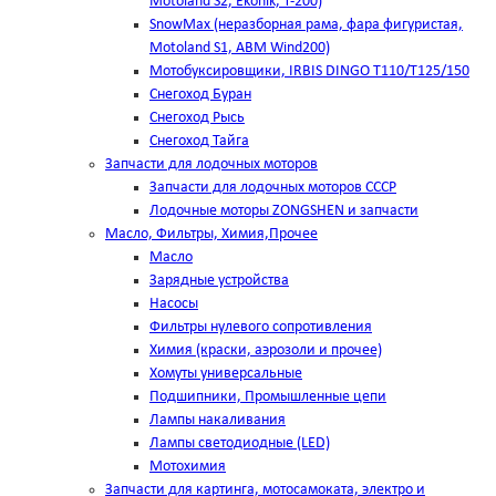
Motoland S2, Ekonik, T-200)
SnowMax (неразборная рама, фара фигуристая,
Motoland S1, ABM Wind200)
Мотобуксировщики, IRBIS DINGO Т110/Т125/150
Снегоход Буран
Снегоход Рысь
Снегоход Тайга
Запчасти для лодочных моторов
Запчасти для лодочных моторов СССР
Лодочные моторы ZONGSHEN и запчасти
Масло, Фильтры, Химия,Прочее
Масло
Зарядные устройства
Насосы
Фильтры нулевого сопротивления
Химия (краски, аэрозоли и прочее)
Хомуты универсальные
Подшипники, Промышленные цепи
Лампы накаливания
Лампы светодиодные (LED)
Мотохимия
Запчасти для картинга, мотосамоката, электро и