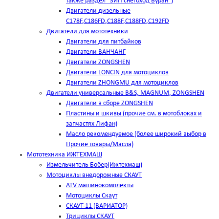
также раздел "ЗИП снегоход Буран")
Двигатели дизельные
C178F,С186FD,C188F,C188FD,C192FD
Двигатели для мототехники
Двигатели для питбайков
Двигатели ВАНЧАНГ
Двигатели ZONGSHEN
Двигатели LONCIN для мотоциклов
Двигатели ZHONGMU для мотоциклов
Двигатели универсальные B&S, MAGNUM, ZONGSHEN
Двигатели в сборе ZONGSHEN
Пластины и шкивы (прочие см. в мотоблоках и
запчастях Лифан)
Масло рекомендуемое (более широкий выбор в
Прочие товары/Масла)
Мототехника ИЖТЕХМАШ
Измельчитель Бобер(Ижтехмаш)
Мотоциклы внедорожные СКАУТ
ATV машинокомплекты
Мотоциклы Скаут
СКАУТ-11 (ВАРИАТОР)
Трициклы СКАУТ