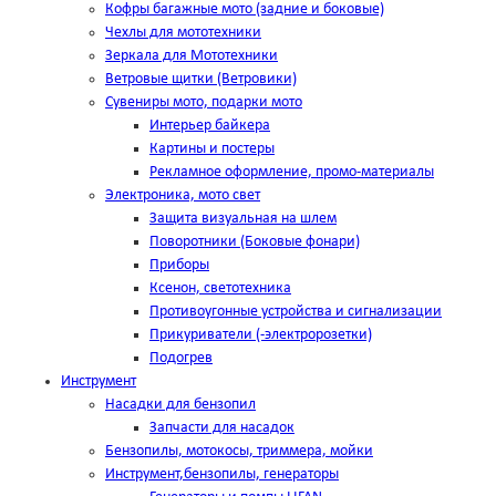
Кофры багажные мото (задние и боковые)
Чехлы для мототехники
Зеркала для Мототехники
Ветровые щитки (Ветровики)
Сувениры мото, подарки мото
Интерьер байкера
Картины и постеры
Рекламное оформление, промо-материалы
Электроника, мото свет
Защита визуальная на шлем
Поворотники (Боковые фонари)
Приборы
Ксенон, светотехника
Противоугонные устройства и сигнализации
Прикуриватели (-электророзетки)
Подогрев
Инструмент
Насадки для бензопил
Запчасти для насадок
Бензопилы, мотокосы, триммера, мойки
Инструмент,бензопилы, генераторы