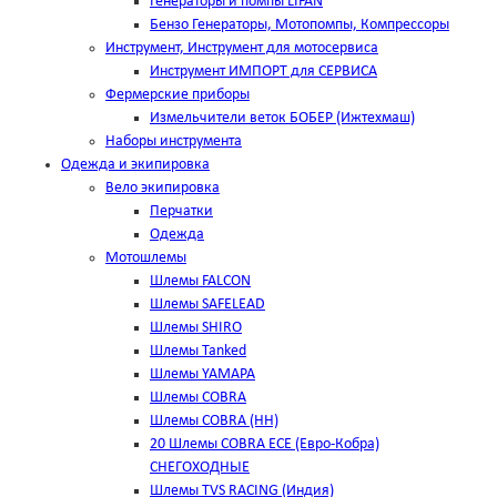
Генераторы и помпы LIFAN
Бензо Генераторы, Мотопомпы, Компрессоры
Инструмент, Инструмент для мотосервиса
Инструмент ИМПОРТ для СЕРВИСА
Фермерские приборы
Измельчители веток БОБЕР (Ижтехмаш)
Наборы инструмента
Одежда и экипировка
Вело экипировка
Перчатки
Одежда
Мотошлемы
Шлемы FALCON
Шлемы SAFELEAD
Шлемы SHIRO
Шлемы Tanked
Шлемы YAMAPA
Шлемы COBRA
Шлемы COBRA (HH)
20 Шлемы COBRA ECE (Евро-Кобра)
СНЕГОХОДНЫЕ
Шлемы TVS RACING (Индия)