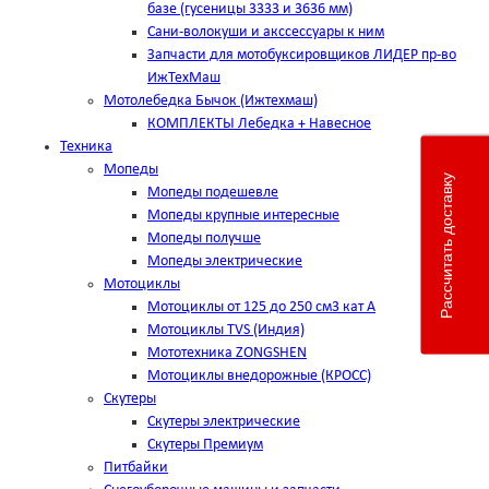
базе (гусеницы 3333 и 3636 мм)
Сани-волокуши и акссессуары к ним
Запчасти для мотобуксировщиков ЛИДЕР пр-во
ИжТехМаш
Мотолебедка Бычок (Ижтехмаш)
КОМПЛЕКТЫ Лебедка + Навесное
Техника
Мопеды
Рассчитать доставку
Мопеды подешевле
Мопеды крупные интересные
Мопеды получше
Мопеды электрические
Мотоциклы
Мотоциклы от 125 до 250 см3 кат А
Мотоциклы TVS (Индия)
Мототехника ZONGSHEN
Мотоциклы внедорожные (КРОСС)
Скутеры
Скутеры электрические
Скутеры Премиум
Питбайки