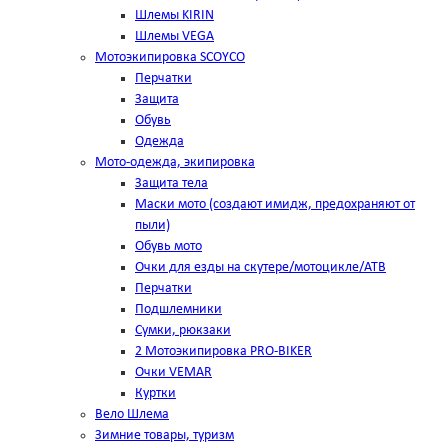
Шлемы KIRIN
Шлемы VEGA
Мотоэкипировка SCOYCO
Перчатки
Защита
Обувь
Одежда
Мото-одежда, экипировка
Защита тела
Маски мото (создают имидж, предохраняют от
пыли)
Обувь мото
Очки для езды на скутере/мотоцикле/АТВ
Перчатки
Подшлемники
Сумки, рюкзаки
2 Мотоэкипировка PRO-BIKER
Очки VEMAR
Куртки
Вело Шлема
Зимние товары, туризм