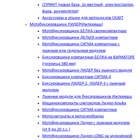
СПРИНТ (новая база, 2х местный, электростартер,
фара, аккумулятор)
Аксессуары и опции для мотоциклов СКАУТ
Мотобуксировщики ЛИДЕР(Ижтехмаш)
Мотобуксировщики БЕЛКА сверхкомпактные
Мотобуксировщики ДЕЛЬТА компактные
Мотобуксировщики СИГМА компактные с
лыжным или седельным модулем
Буксировщики компактные БЕЛКА на ВАРИАТОРЕ
(гусеница 380 мм)
Мотобуксировщики ЛИДЕР без лыжного модуля
Буксировщики компактные СИГМА-4
Буксировщики ЛИДЕР-2, ЛИДЕР-3 c лыжным
модулем
Лыжные модули для буксировщиков Ижтехмаш
Машинокомплекты снегоходов Лидер Альфа
Мотобуксировщики СИГМА компактные
Мотоснегокаты и мотосноуборды
Мотобуксировщики Лидер с лыжным модулем
(от 9 до 20 л.с.)
Мотобуксировщики Лидер LONG на удлинённой