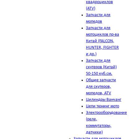
квадроциклов
(ATV)
Запчасти для
мопедов
Запчасти для
мотоциклов пр-ва
Китай (FALCON,
HUNTER, FIGHTER
и др.)
Запчасти для
скутеров (Китай)
50-150 куб.см.
Общие запчасти
для скутеров,
мопедов, ATV
Цилиндры Ванчанг
Цепи тюнинг мото
Электрооборудование
(реле,
коммутаторы,
датчики)
Запчасти для мотоциклов