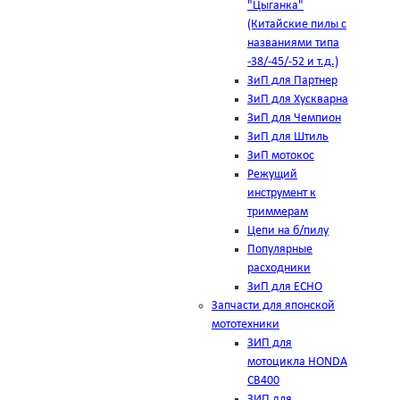
"Цыганка"
(Китайские пилы с
названиями типа
-38/-45/-52 и т.д.)
ЗиП для Партнер
ЗиП для Хускварна
ЗиП для Чемпион
ЗиП для Штиль
ЗиП мотокос
Режущий
инструмент к
триммерам
Цепи на б/пилу
Популярные
расходники
ЗиП для ЕСНО
Запчасти для японской
мототехники
ЗИП для
мотоцикла HONDA
CB400
ЗИП для