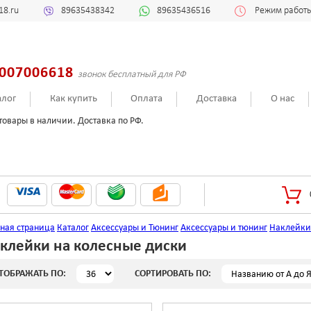
18.ru
89635438342
89635436516
Режим работы:
007006618
звонок бесплатный для РФ
алог
Как купить
Оплата
Доставка
О нас
товары в наличии. Доставка по РФ.
вная страница
Каталог
Аксессуары и Тюнинг
Аксессуары и тюнинг
Наклейк
клейки на колесные диски
ТОБРАЖАТЬ ПО:
СОРТИРОВАТЬ ПО: