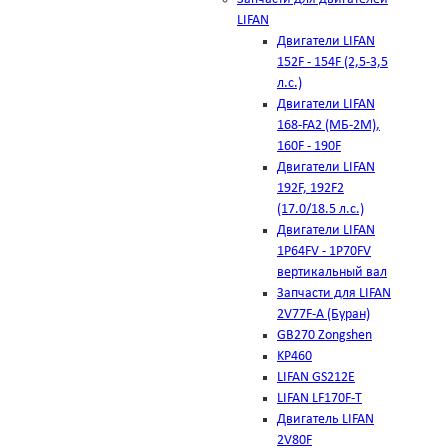
LIFAN
Двигатели LIFAN
152F - 154F (2,5-3,5
л.с.)
Двигатели LIFAN
168-FA2 (МБ-2М),
160F - 190F
Двигатели LIFAN
192F, 192F2
(17.0/18.5 л.с.)
Двигатели LIFAN
1Р64FV - 1Р70FV
вертикальный вал
Запчасти для LIFAN
2V77F-A (Буран)
GB270 Zongshen
KP460
LIFAN GS212E
LIFAN LF170F-T
Двигатель LIFAN
2V80F