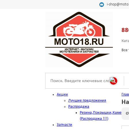
i-shop@moto
88
Кат
Все 
Акции
Гла
Лучшие предложения
На
Распродажа
Резина,Покрышки,Камеры
О
(Распродажа !!!)
Запчасти