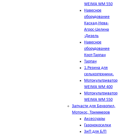
WEIMA WM 550
Навесное
оборудование
Каскад-Нева-
Агрос-Целина
-Дизель
Навесное
оборудование
Крот-Тарпан
Тарпан
1.Резина для
сельхозтехники.
Мотокультриватор
WEIMA WM 400
Мотокультриватор
WEIMA WM 550
Запчасти для Бензопил,
Мотокос, Триммеров
Аксессуары
Газонокосилки
ЗиП для Б/П