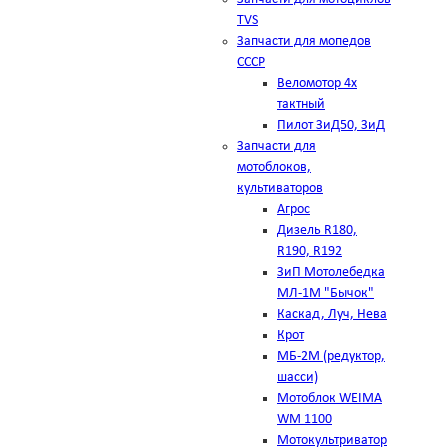
TVS
Запчасти для мопедов
СССР
Веломотор 4х
тактный
Пилот ЗиД50, ЗиД
Запчасти для
мотоблоков,
культиваторов
Агрос
Дизель R180,
R190, R192
ЗиП Мотолебедка
МЛ-1М "Бычок"
Каскад, Луч, Нева
Крот
МБ-2М (редуктор,
шасси)
Мотоблок WEIMA
WM 1100
Мотокультриватор