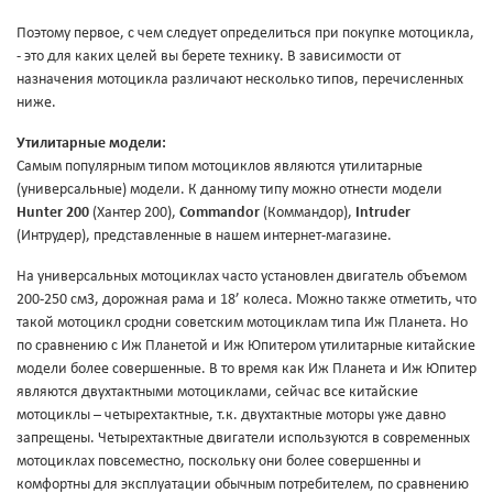
Поэтому первое, с чем следует определиться при покупке мотоцикла,
- это для каких целей вы берете технику. В зависимости от
назначения мотоцикла различают несколько типов, перечисленных
ниже.
Утилитарные модели:
Самым популярным типом мотоциклов являются утилитарные
(универсальные) модели. К данному типу можно отнести модели
Hunter 200
(Хантер 200),
Commandor
(Коммандор),
Intruder
(Интрудер), представленные в нашем интернет-магазине.
На универсальных мотоциклах часто установлен двигатель объемом
200-250 см3, дорожная рама и 18’ колеса. Можно также отметить, что
такой мотоцикл сродни советским мотоциклам типа Иж Планета. Но
по сравнению с Иж Планетой и Иж Юпитером утилитарные китайские
модели более совершенные. В то время как Иж Планета и Иж Юпитер
являются двухтактными мотоциклами, сейчас все китайские
мотоциклы – четырехтактные, т.к. двухтактные моторы уже давно
запрещены. Четырехтактные двигатели используются в современных
мотоциклах повсеместно, поскольку они более совершенны и
комфортны для эксплуатации обычным потребителем, по сравнению