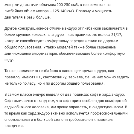
мощные двигатели объемом 200-250 см3, в то время как на
питбайках объем мотора – 125-140 см3. Поэтому и мощность
двигателя в разы больше.
Другое конструкционное отличие эндуро от питбайков заключается в
более крупных колесах на эндуро – как правило, это колеса 21/17,
которые способствуют комфортному передвижению по дорогам
общего пользования. У таких моделей также более серьёзные
длинноходные амортизаторы, обеспечивающие более комфортную
езду.
Также в отличие от питбайков в настоящее время эндуро, как
правило, имеют ПТС, светотехнику, зеркала, т.е. на них можно ездить
не только по лесу, но и по дорогам общего пользования.
В самом классе эндуро выделяют два подвида: софт и хард эндуро.
Софт отличается от хард тем, что софт приспособлен для комфортной
езды обычного человека, им проще управлять, и он доступен всем. В
то время как хард эндуро активно используется профессиональными
спортсменами и в большей степени требователен к навыкам
вождения.