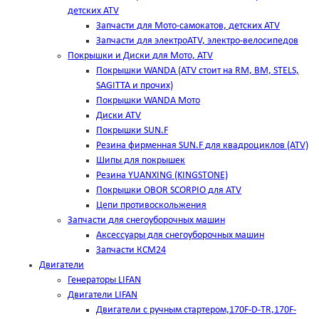
детских ATV
Запчасти для Мото-самокатов, детских ATV
Запчасти для электроATV, электро-велосипедов
Покрышки и Диски для Мото, ATV
Покрышки WANDA (АТV стоит на RM, BM, STELS,
SAGITTA и прочих)
Покрышки WANDA Мото
Диски ATV
Покрышки SUN.F
Резина фирменная SUN.F для квадроциклов (АТV)
Шипы для покрышек
Резина YUANXING (KINGSTONE)
Покрышки OBOR SCORPIO для ATV
Цепи противоскольжения
Запчасти для снегоуборочных машин
Аксессуары для снегоуборочных машин
Запчасти КСМ24
Двигатели
Генераторы LIFAN
Двигатели LIFAN
Двигатели с ручным стартером,170F-D-TR,170F-