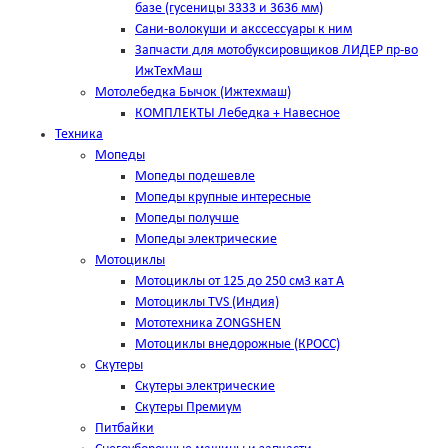
базе (гусеницы 3333 и 3636 мм)
Сани-волокуши и акссессуары к ним
Запчасти для мотобуксировщиков ЛИДЕР пр-во
ИжТехМаш
Мотолебедка Бычок (Ижтехмаш)
КОМПЛЕКТЫ Лебедка + Навесное
Техника
Мопеды
Мопеды подешевле
Мопеды крупные интересные
Мопеды получше
Мопеды электрические
Мотоциклы
Мотоциклы от 125 до 250 см3 кат А
Мотоциклы TVS (Индия)
Мототехника ZONGSHEN
Мотоциклы внедорожные (КРОСС)
Скутеры
Скутеры электрические
Скутеры Премиум
Питбайки