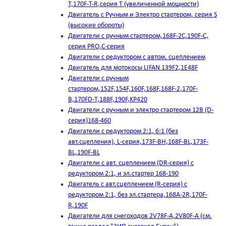
T,170F-T-R,серия Т (увеличенной мощности)
Двигатель с Ручным и Электро стартером, серия S
(высокие обороты)
Двигатели с ручным стартером,168F-2C,190F-C,
серия PRO,C-серия
Двигатели с редуктором с автом. сцеплением
Двигатель для мотокосы LIFAN 139F2,1E48F
Двигатели с ручным
стартером,152F,154F,160F,168F,168F-2,170F-
B,170FD-T,188F,190F,KP420
Двигатели с ручным и электро стартером 12В (D-
серия)168-460
Двигатели с редуктором 2:1, 6:1 (без
авт.сцепления), L-серия,173F-BH,168F-BL,173F-
BL,190F-BL
Двигатели с авт. сцеплением (DR-серия) с
редуктором 2:1, и эл.стартер 168-190
Двигатель с авт.сцеплением (R-серия) с
редуктором 2:1, без эл.стартера,168А-2R,170F-
R,190F
Двигатели для снегоходов 2V78F-A,2V80F-A (см.