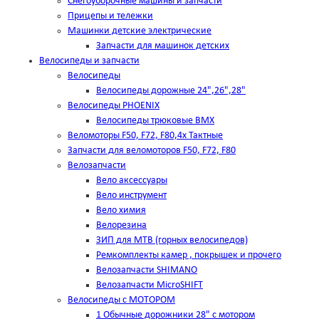
Снегоуборочные машины и запчасти
Прицепы и тележки
Машинки детские электрические
Запчасти для машинок детских
Велосипеды и запчасти
Велосипеды
Велосипеды дорожные 24",26",28"
Велосипеды PHOENIX
Велосипеды трюковые BMX
Веломоторы F50, F72, F80,4х Тактные
Запчасти для веломоторов F50, F72, F80
Велозапчасти
Вело аксессуары
Вело инструмент
Вело химия
Велорезина
ЗИП для MTB (горных велосипедов)
Ремкомплекты камер , покрышек и прочего
Велозапчасти SHIMANO
Велозапчасти MicroSHIFT
Велосипеды с МОТОРОМ
1 Обычные дорожники 28" с мотором