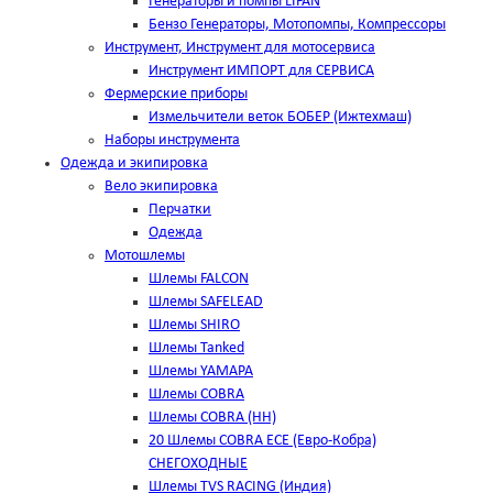
Генераторы и помпы LIFAN
Бензо Генераторы, Мотопомпы, Компрессоры
Инструмент, Инструмент для мотосервиса
Инструмент ИМПОРТ для СЕРВИСА
Фермерские приборы
Измельчители веток БОБЕР (Ижтехмаш)
Наборы инструмента
Одежда и экипировка
Вело экипировка
Перчатки
Одежда
Мотошлемы
Шлемы FALCON
Шлемы SAFELEAD
Шлемы SHIRO
Шлемы Tanked
Шлемы YAMAPA
Шлемы COBRA
Шлемы COBRA (HH)
20 Шлемы COBRA ECE (Евро-Кобра)
СНЕГОХОДНЫЕ
Шлемы TVS RACING (Индия)