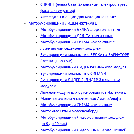
СПРИНТ (новая база, 2х местный, электростартер,
фара, аккумулятор)
Аксессуары и опции для мотоциклов СКАУТ
Мотобуксировщики ЛИДЕР(Ижтехмаш)
Мотобуксировщики БЕЛКА сверхкомпактные
Мотобуксировщики ДЕЛЬТА компактные
Мотобуксировщики СИГМА компактные с
лыжным или седельным модулем
Буксировщики компактные БЕЛКА на ВАРИАТОРЕ
(гусеница 380 мм)
Мотобуксировщики ЛИДЕР без лыжного модуля
Буксировщики компактные СИГМА-4
Буксировщики ЛИДЕР-2, ЛИДЕР-3 c лыжным
модулем
Лыжные модули для буксировщиков Ижтехмаш
Машинокомплекты снегоходов Лидер Альфа
Мотобуксировщики СИГМА компактные
Мотоснегокаты и мотосноуборды
Мотобуксировщики Лидер с лыжным модулем
(от 9 до 20 л.с.)
Мотобуксировщики Лидер LONG на удлинённой