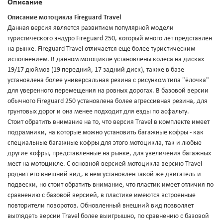
Описание
Описание мотоцикла Fireguard Travel
Данная версия является развитием популярной модели
туристического эндуро Fireguard 250, который много лет представлен
на рынке. Fireguard Travel отличается еще более туристическим
исполнением. В данном мотоцикле установлены колеса на дисках
19/17 дюймов (19 передний, 17 задний диск), также в базе
установлена более универсальная резина с рисунком типа "ёлочка"
для уверенного перемещения на ровных дорогах. В базовой версии
обычного Fireguard 250 установлена более агрессивная резина, для
грунтовых дорог и она менее подходит для езды по асфальту.
Стоит обратить внимание на то, что версия Travel в комплекте имеет
подрамники, на которые можно установить багажные кофры - как
специальные багажные кофры для этого мотоцикла, так и любые
другие кофры, представленные на рынке, для увеличения багажных
мест на мотоцикле. С основной версией мотоцикла версию Travel
роднит его внешний вид, в нем установлен такой же двигатель и
подвески, но стоит обратить внимание, что пластик имеет отличия по
сравнению с базовой версией, в пластике имеются встроенные
повторители поворотов. Обновленный внешний вид позволяет
выглядеть версии Travel более выигрышно, по сравнению с базовой