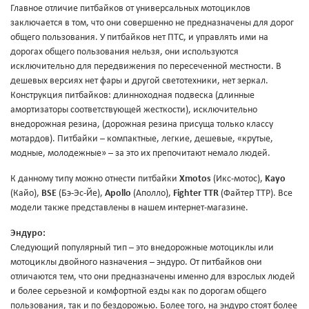
Главное отличие питбайков от универсальных мотоциклов
заключается в том, что они совершенно не предназначены для дорог
общего пользования. У питбайков нет ПТС, и управлять ими на
дорогах общего пользования нельзя, они используются
исключительно для передвижения по пересеченной местности. В
дешевых версиях нет фары и другой светотехники, нет зеркал.
Конструкция питбайков: длинноходная подвеска (длинные
амортизаторы соответствующей жесткости), исключительно
внедорожная резина, (дорожная резина присуща только классу
мотардов). Питбайки – компактные, легкие, дешевые, «крутые,
модные, молодежные» – за это их препочитают немало людей.
К данному типу можно отнести питбайки
Xmotos
(Икс-мотос),
Kayo
(Кайо),
BSE
(Бэ-Эс-Йе),
Apollo
(Аполло),
Fighter TTR
(Файтер ТТР). Все
модели также представлены в нашем интернет-магазине.
Эндуро:
Следующий популярный тип – это внедорожные мотоциклы или
мотоциклы двойного назначения – эндуро. От питбайков они
отличаются тем, что они предназначены именно для взрослых людей
и более серьезной и комфортной езды как по дорогам общего
пользования, так и по бездорожью. Более того, на эндуро стоят более