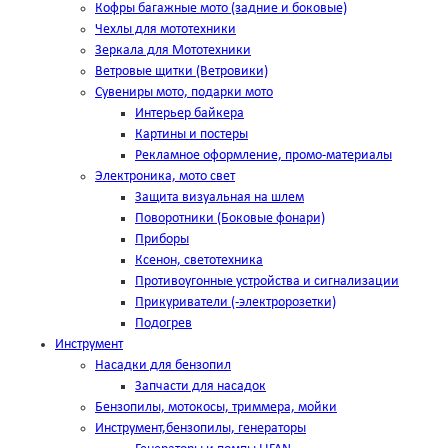
Кофры багажные мото (задние и боковые)
Чехлы для мототехники
Зеркала для Мототехники
Ветровые щитки (Ветровики)
Сувениры мото, подарки мото
Интерьер байкера
Картины и постеры
Рекламное оформление, промо-материалы
Электроника, мото свет
Защита визуальная на шлем
Поворотники (Боковые фонари)
Приборы
Ксенон, светотехника
Противоугонные устройства и сигнализации
Прикуриватели (-электророзетки)
Подогрев
Инструмент
Насадки для бензопил
Запчасти для насадок
Бензопилы, мотокосы, триммера, мойки
Инструмент,бензопилы, генераторы