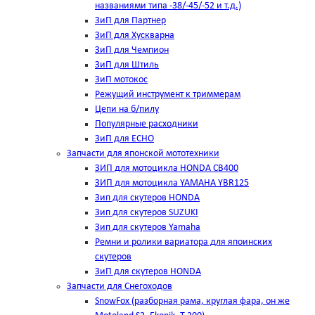
названиями типа -38/-45/-52 и т.д.)
ЗиП для Партнер
ЗиП для Хускварна
ЗиП для Чемпион
ЗиП для Штиль
ЗиП мотокос
Режущий инструмент к триммерам
Цепи на б/пилу
Популярные расходники
ЗиП для ЕСНО
Запчасти для японской мототехники
ЗИП для мотоцикла HONDA CB400
ЗИП для мотоцикла YAMAHA YBR125
Зип для скутеров HONDA
Зип для скутеров SUZUKI
Зип для скутеров Yamaha
Ремни и ролики вариатора для япоинских
скутеров
ЗиП для скутеров HONDA
Запчасти для Снегоходов
SnowFox (разборная рама, круглая фара, он же