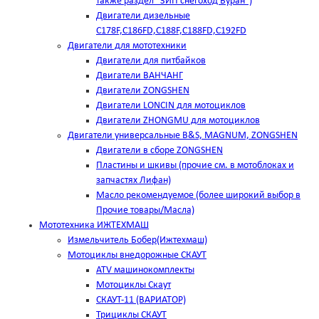
также раздел "ЗИП снегоход Буран")
Двигатели дизельные
C178F,С186FD,C188F,C188FD,C192FD
Двигатели для мототехники
Двигатели для питбайков
Двигатели ВАНЧАНГ
Двигатели ZONGSHEN
Двигатели LONCIN для мотоциклов
Двигатели ZHONGMU для мотоциклов
Двигатели универсальные B&S, MAGNUM, ZONGSHEN
Двигатели в сборе ZONGSHEN
Пластины и шкивы (прочие см. в мотоблоках и
запчастях Лифан)
Масло рекомендуемое (более широкий выбор в
Прочие товары/Масла)
Мототехника ИЖТЕХМАШ
Измельчитель Бобер(Ижтехмаш)
Мотоциклы внедорожные СКАУТ
ATV машинокомплекты
Мотоциклы Скаут
СКАУТ-11 (ВАРИАТОР)
Трициклы СКАУТ