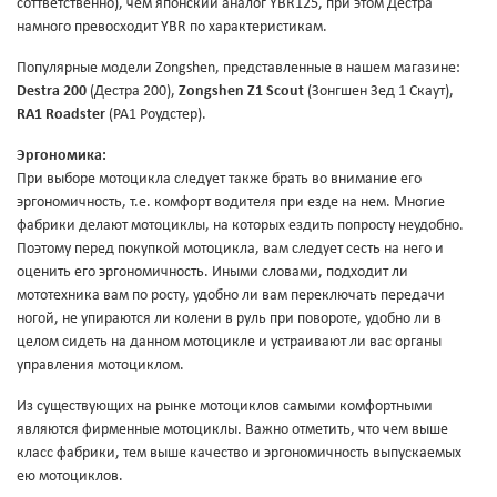
соттветственно), чем японский аналог YBR125, при этом Дестра
намного превосходит YBR по характеристикам.
Популярные модели Zongshen, представленные в нашем магазине:
Destra 200
(Дестра 200),
Zongshen Z1 Scout
(Зонгшен Зед 1 Скаут),
RA1 Roadster
(РА1 Роудстер).
Эргономика:
При выборе мотоцикла следует также брать во внимание его
эргономичность, т.е. комфорт водителя при езде на нем. Многие
фабрики делают мотоциклы, на которых ездить попросту неудобно.
Поэтому перед покупкой мотоцикла, вам следует сесть на него и
оценить его эргономичность. Иными словами, подходит ли
мототехника вам по росту, удобно ли вам переключать передачи
ногой, не упираются ли колени в руль при повороте, удобно ли в
целом сидеть на данном мотоцикле и устраивают ли вас органы
управления мотоциклом.
Из существующих на рынке мотоциклов самыми комфортными
являются фирменные мотоциклы. Важно отметить, что чем выше
класс фабрики, тем выше качество и эргономичность выпускаемых
ею мотоциклов.