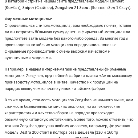
В категории стрит на нашем сайте представлены модели
Combat
(Комбат),
Sniper
(Снайпер),
Zongshen Z1 Scout
(Зонгшен Зед 1 Скаут).
Фирменные мотоциклы:
Определившись с типом мотоцикла, вам необходимо понять, готовы
ли вы потратить бОльшую сумму денег на фирменный мотоцикл или
предпочтете взять модель без какого-либо бренда. За многие годы
производства китайских мотоциклов определились топовые
фирменные производители с очень высоким качеством и
аутентичными моделями.
Например, в нашем интернет-магазине представлены фирменные
мотоциклы Zongshen, крупнейшей фабрики класса «А» по массовому
производству мотоциклов в Китае. Качество их продукции на
порядок выше, чем качество у иных китайских фабрик.
В то же время, стоимость мотоциклов Zongshen не намного выше, чем
стоимость безымянных китайских аналогов, но их технические
характеристики и качество сборки на порядок превосходят
безымянную китайскую мототехнику. Более того, можно отметить, что
техника Zongshen доступна любому человеку, например, фирменная
модель Destra 200 стоит в полтора раза дешевле (120 и 160 тр