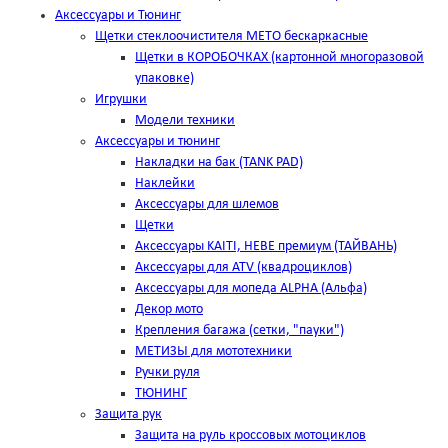
Аксессуары и Тюнинг
Щетки стеклоочистителя METO бескаркасные
Щетки в КОРОБОЧКАХ (картонной многоразовой
упаковке)
Игрушки
Модели техники
Аксессуары и тюнинг
Накладки на бак (TANK PAD)
Наклейки
Аксессуары для шлемов
Щетки
Аксессуары KAITI, HEBE премиум (ТАЙВАНЬ)
Аксессуары для ATV (квадроциклов)
Аксессуары для мопеда ALPHA (Альфа)
Декор мото
Крепления багажа (сетки, "пауки")
МЕТИЗЫ для мототехники
Ручки руля
ТЮНИНГ
Защита рук
Защита на руль кроссовых мотоциклов