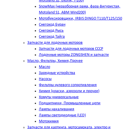
Motoland S2, Ekonik, T-200)
SnowMax (неразборная рама, фара фигуристая,
Motoland S1, ABM Wind200)
Мотобуксировщики, IRBIS DINGO Т110/Т125/150
Снегоход Буран
Снегоход Рысь
Снегоход Тайга
Запчасти для лодочных моторов
Запчасти для лодочных моторов СССР
Лодочные моторы ZONGSHEN и запчасти
Масло, Фильтры, Химия,Прочее
Масло
Зарядные устройства
Насосы
Фильтры нулевого сопротивления
Химия (краски, аэрозоли и прочее)
Хомуты универсальные
Подшипники, Промышленные цепи
Лампы накаливания
Лампы светодиодные (LED)
Мотохимия
Запчасти для картинга, мотосамоката, электро и