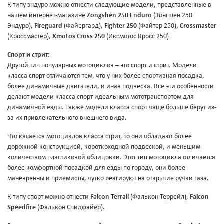
К типу эндуро можно отнести следующие модели, представленные в
нашем интернет-магазине
Zongshen 250 Enduro
(Зонгшен 250
Эндуро),
Fireguard
(Файергард),
Fighter 250
(Файтер 250),
Crossmaster
(Кроссмастер),
Xmotos Cross 250
(Иксмотос Кросс 250)
Спорт и стрит:
Другой тип популярных мотоциклов – это спорт и стрит. Модели
класса спорт отличаются тем, что у них более спортивная посадка,
более динамичные двигатели, и иная подвеска. Все эти особенности
делают модели класса спорт идеальным мототранспортом для
динамичной езды. Также модели класса спорт чаще больше берут из-
за их привлекательного внешнего вида.
Что касается мотоциклов класса стрит, то они обладают более
дорожной конструкцией, короткоходной подвеской, и меньшим
количеством пластиковой облицовки. Этот тип мотоцикла отличается
более комфортной посадкой для езды по городу, они более
маневренны и приемисты, чутко реагируют на открытие ручки газа.
К типу спорт можно отнести
Falcon Terrail
(Фалькон Террейл),
Falcon
Speedfire
(Фалькон Спидфайер).