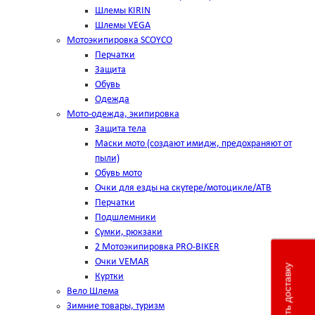
Шлемы KIRIN
Шлемы VEGA
Мотоэкипировка SCOYCO
Перчатки
Защита
Обувь
Одежда
Мото-одежда, экипировка
Защита тела
Маски мото (создают имидж, предохраняют от
пыли)
Обувь мото
Очки для езды на скутере/мотоцикле/АТВ
Перчатки
Подшлемники
Сумки, рюкзаки
2 Мотоэкипировка PRO-BIKER
Очки VEMAR
Рассчитать доставку
Куртки
Вело Шлема
Зимние товары, туризм