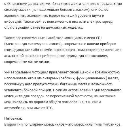
с 4х тактными двигателями. 4х тактные двигатели имеют раздельную
систему смазки (не надо мешать бензин с маслом), они более
экономичны, экологичны, имеют меньший уровень шума и
вибраций. Также сейчас повсеместно в них есть электростартер,
отсутствующий ранее на двухтактных моделях.
Также все современные китайские мотоциклы имеют CDI
(электронную систему зажигания), современные панели приборов
(светодиодные либо «комбинированные» - жидкокристаллические с
аналоговой панелью приборов), светодиодную светотехнику,
современные литые диски.
Универсальный мотоцикл привлекает своей ценой и возможностью
использовать его в утилитарных (рабочих, функциональных ) целях,
поскольку у него предусмотрены багажные места и возможность
установить боковой прицеп. Помимо использования универсального
мотоцикла для поездок по пересеченной местности, на них также
можно ездить по дорогам общего пользования, т.к. как и
автомобили, они имеют ПТС.
Питбайки:
Второй тип популярных мотоциклов – это мотоциклы типа питбайков.