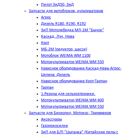
Пилот ЗиД50, ЗиД
Запчасти для мотоблоков, культиваторов
Агрос
Дизель R180, R190, R192
ЗиП Мотолебедка МЛ-1М "Бычок"
Каскад, Луч, Нева
Крот
МБ-2М (редуктор, шасси)
Мотоблок WEIMA WM 1100
Мотокультриватор WEIMA WM 550
Навесное оборудование Каскад-Нева-Агрос-
Целина -Дизель
Навесное оборудование Крот-Тарпан
Тарпан
1.Резина для сельхозтехники.
Мотокультриватор WEIMA WM 400
Мотокультриватор WEIMA WM 550
Запчасти для Бензопил, Мотокос, Триммеров
Аксессуары
Газонокосилки
ЗиП для Б/П "Цыганка" (Китайские пилы с