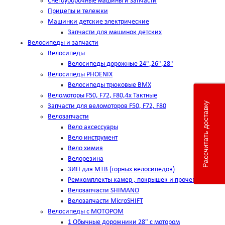
Снегоуборочные машины и запчасти
Прицепы и тележки
Машинки детские электрические
Запчасти для машинок детских
Велосипеды и запчасти
Велосипеды
Велосипеды дорожные 24",26",28"
Велосипеды PHOENIX
Велосипеды трюковые BMX
Веломоторы F50, F72, F80,4х Тактные
Рассчитать доставку
Запчасти для веломоторов F50, F72, F80
Велозапчасти
Вело аксессуары
Вело инструмент
Вело химия
Велорезина
ЗИП для MTB (горных велосипедов)
Ремкомплекты камер , покрышек и прочего
Велозапчасти SHIMANO
Велозапчасти MicroSHIFT
Велосипеды с МОТОРОМ
1 Обычные дорожники 28" с мотором