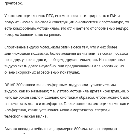
грунтовок.
У этого мотоцикла есть ПТС, его можно зарегистрировать в ГАИ и
получить номер. По своей конструкции он относится к софт-эндуро, то
есть комфортным мотоциклам, это отличает его от спортивных эндуро,
которых большинство на рынке.
Спортивные эндуро мотоциклы отличаются тем, что у них более
длинноходная подвеска, более мощные двигатели, высокая посадка
по седлу, узкое седло и, в общем, другая геометрия. На спортивных
эндуро ехать долго неудобно, они предназначены для коротких, но
очень скоростных агрессивных покатушек.
DRIVE 200 относится к комфортным эндуро или туристическим
эндуро, как их называют, т.е. у этого мотоцикла другая конструкция. У
него широкое седло и сделано оно таким образом, чтобы можно было
на нем ехать долго и комфортно. Также подвеска мотоцикла мягкая и
комфортная, сзади установлен моно-амортизатор, спереди
телескопическая вилка.
Высота посадки небольшая, примерно 800 мм, т.е. он подходит