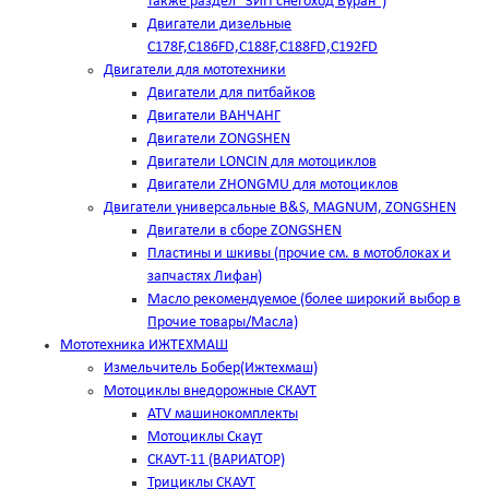
также раздел "ЗИП снегоход Буран")
Двигатели дизельные
C178F,С186FD,C188F,C188FD,C192FD
Двигатели для мототехники
Двигатели для питбайков
Двигатели ВАНЧАНГ
Двигатели ZONGSHEN
Двигатели LONCIN для мотоциклов
Двигатели ZHONGMU для мотоциклов
Двигатели универсальные B&S, MAGNUM, ZONGSHEN
Двигатели в сборе ZONGSHEN
Пластины и шкивы (прочие см. в мотоблоках и
запчастях Лифан)
Масло рекомендуемое (более широкий выбор в
Прочие товары/Масла)
Мототехника ИЖТЕХМАШ
Измельчитель Бобер(Ижтехмаш)
Мотоциклы внедорожные СКАУТ
ATV машинокомплекты
Мотоциклы Скаут
СКАУТ-11 (ВАРИАТОР)
Трициклы СКАУТ