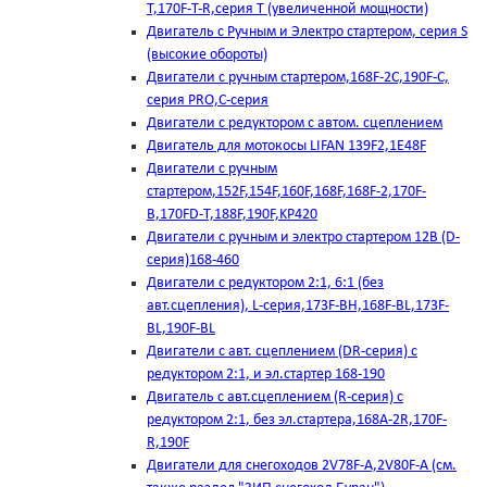
T,170F-T-R,серия Т (увеличенной мощности)
Двигатель с Ручным и Электро стартером, серия S
(высокие обороты)
Двигатели с ручным стартером,168F-2C,190F-C,
серия PRO,C-серия
Двигатели с редуктором с автом. сцеплением
Двигатель для мотокосы LIFAN 139F2,1E48F
Двигатели с ручным
стартером,152F,154F,160F,168F,168F-2,170F-
B,170FD-T,188F,190F,KP420
Двигатели с ручным и электро стартером 12В (D-
серия)168-460
Двигатели с редуктором 2:1, 6:1 (без
авт.сцепления), L-серия,173F-BH,168F-BL,173F-
BL,190F-BL
Двигатели с авт. сцеплением (DR-серия) с
редуктором 2:1, и эл.стартер 168-190
Двигатель с авт.сцеплением (R-серия) с
редуктором 2:1, без эл.стартера,168А-2R,170F-
R,190F
Двигатели для снегоходов 2V78F-A,2V80F-A (см.