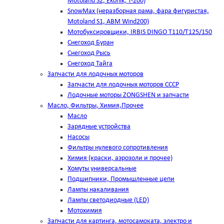
Motoland S2, Ekonik, T-200)
SnowMax (неразборная рама, фара фигуристая,
Motoland S1, ABM Wind200)
Мотобуксировщики, IRBIS DINGO Т110/Т125/150
Снегоход Буран
Снегоход Рысь
Снегоход Тайга
Запчасти для лодочных моторов
Запчасти для лодочных моторов СССР
Лодочные моторы ZONGSHEN и запчасти
Масло, Фильтры, Химия,Прочее
Масло
Зарядные устройства
Насосы
Фильтры нулевого сопротивления
Химия (краски, аэрозоли и прочее)
Хомуты универсальные
Подшипники, Промышленные цепи
Лампы накаливания
Лампы светодиодные (LED)
Мотохимия
Запчасти для картинга, мотосамоката, электро и