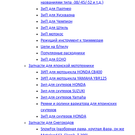
названиями типа -38/-45/-52 и т.д.)
ЗиП для Партнер
ЗиП для Хускварна
ЗиП для Чемпион
ЗиП для Штиль
ЗиП мотокос
Режущий инструмент к триммерам
Цепи на б/пилу
Популярные расходники
ЗиП для ЕСНО
Запчасти для японской мототехники
ЗИП для мотоцикла HONDA CB400
ЗИП для мотоцикла YAMAHA YBR125
Зип для скутеров HONDA
Зип для скутеров SUZUKI
Зип для скутеров Yamaha
Ремни и ролики вариатора для япоинских
скутеров
ЗиП для скутеров HONDA
Запчасти для Снегоходов
SnowFox (разборная рама, круглая фара, он же