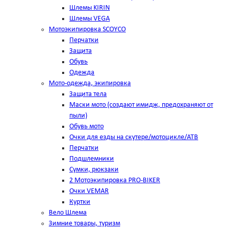
Шлемы KIRIN
Шлемы VEGA
Мотоэкипировка SCOYCO
Перчатки
Защита
Обувь
Одежда
Мото-одежда, экипировка
Защита тела
Маски мото (создают имидж, предохраняют от
пыли)
Обувь мото
Очки для езды на скутере/мотоцикле/АТВ
Перчатки
Подшлемники
Сумки, рюкзаки
2 Мотоэкипировка PRO-BIKER
Очки VEMAR
Куртки
Вело Шлема
Зимние товары, туризм