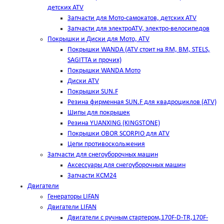
детских ATV
Запчасти для Мото-самокатов, детских ATV
Запчасти для электроATV, электро-велосипедов
Покрышки и Диски для Мото, ATV
Покрышки WANDA (АТV стоит на RM, BM, STELS,
SAGITTA и прочих)
Покрышки WANDA Мото
Диски ATV
Покрышки SUN.F
Резина фирменная SUN.F для квадроциклов (АТV)
Шипы для покрышек
Резина YUANXING (KINGSTONE)
Покрышки OBOR SCORPIO для ATV
Цепи противоскольжения
Запчасти для снегоуборочных машин
Аксессуары для снегоуборочных машин
Запчасти КСМ24
Двигатели
Генераторы LIFAN
Двигатели LIFAN
Двигатели с ручным стартером,170F-D-TR,170F-