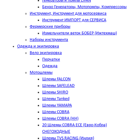
Генераторы и помпы LIFAN
Бензо Генераторы, Мотопомпы, Компрессоры
Инструмент, Инструмент для мотосервиса
Инструмент ИМПОРТ для СЕРВИСА
Фермерские приборы
Измельчители веток БОБЕР (Ижтехмаш)
Наборы инструмента
Одежда и экипировка
Вело экипировка
Перчатки
Одежда
Мотошлемы
Шлемы FALCON
Шлемы SAFELEAD
Шлемы SHIRO
Шлемы Tanked
Шлемы YAMAPA
Шлемы COBRA
Шлемы COBRA (HH)
20 Шлемы COBRA ECE (Евро-Кобра)
СНЕГОХОДНЫЕ
Шлемы TVS RACING (Индия)