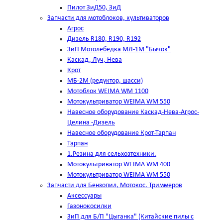
Пилот ЗиД50, ЗиД
Запчасти для мотоблоков, культиваторов
Агрос
Дизель R180, R190, R192
ЗиП Мотолебедка МЛ-1М "Бычок"
Каскад, Луч, Нева
Крот
МБ-2М (редуктор, шасси)
Мотоблок WEIMA WM 1100
Мотокультриватор WEIMA WM 550
Навесное оборудование Каскад-Нева-Агрос-
Целина -Дизель
Навесное оборудование Крот-Тарпан
Тарпан
1.Резина для сельхозтехники.
Мотокультриватор WEIMA WM 400
Мотокультриватор WEIMA WM 550
Запчасти для Бензопил, Мотокос, Триммеров
Аксессуары
Газонокосилки
ЗиП для Б/П "Цыганка" (Китайские пилы с