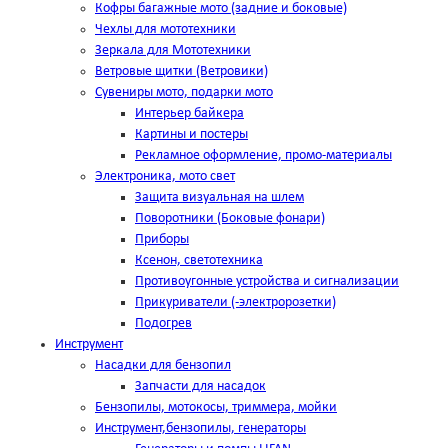
Кофры багажные мото (задние и боковые)
Чехлы для мототехники
Зеркала для Мототехники
Ветровые щитки (Ветровики)
Сувениры мото, подарки мото
Интерьер байкера
Картины и постеры
Рекламное оформление, промо-материалы
Электроника, мото свет
Защита визуальная на шлем
Поворотники (Боковые фонари)
Приборы
Ксенон, светотехника
Противоугонные устройства и сигнализации
Прикуриватели (-электророзетки)
Подогрев
Инструмент
Насадки для бензопил
Запчасти для насадок
Бензопилы, мотокосы, триммера, мойки
Инструмент,бензопилы, генераторы