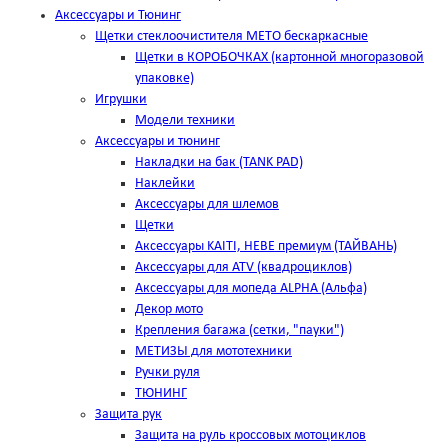
Аксессуары и Тюнинг
Щетки стеклоочистителя METO бескаркасные
Щетки в КОРОБОЧКАХ (картонной многоразовой
упаковке)
Игрушки
Модели техники
Аксессуары и тюнинг
Накладки на бак (TANK PAD)
Наклейки
Аксессуары для шлемов
Щетки
Аксессуары KAITI, HEBE премиум (ТАЙВАНЬ)
Аксессуары для ATV (квадроциклов)
Аксессуары для мопеда ALPHA (Альфа)
Декор мото
Крепления багажа (сетки, "пауки")
МЕТИЗЫ для мототехники
Ручки руля
ТЮНИНГ
Защита рук
Защита на руль кроссовых мотоциклов