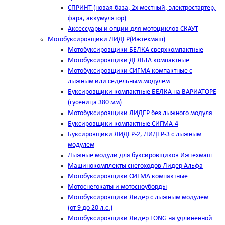
СПРИНТ (новая база, 2х местный, электростартер,
фара, аккумулятор)
Аксессуары и опции для мотоциклов СКАУТ
Мотобуксировщики ЛИДЕР(Ижтехмаш)
Мотобуксировщики БЕЛКА сверхкомпактные
Мотобуксировщики ДЕЛЬТА компактные
Мотобуксировщики СИГМА компактные с
лыжным или седельным модулем
Буксировщики компактные БЕЛКА на ВАРИАТОРЕ
(гусеница 380 мм)
Мотобуксировщики ЛИДЕР без лыжного модуля
Буксировщики компактные СИГМА-4
Буксировщики ЛИДЕР-2, ЛИДЕР-3 c лыжным
модулем
Лыжные модули для буксировщиков Ижтехмаш
Машинокомплекты снегоходов Лидер Альфа
Мотобуксировщики СИГМА компактные
Мотоснегокаты и мотосноуборды
Мотобуксировщики Лидер с лыжным модулем
(от 9 до 20 л.с.)
Мотобуксировщики Лидер LONG на удлинённой