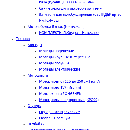
базе (гусеницы 3333 и 3636 мм)
Сани-волокуши и акссессуары к ним
Запчасти для мотобуксировщиков ЛИДЕР пр-во
ИжТехМаш
Мотолебедка Бычок (Ижтехмаш)
КОМПЛЕКТЫ Лебедка + Навесное
Техника
Мопеды
Мопеды подешевле
Мопеды крупные интересные
Мопеды получше
Мопеды электрические
Мотоциклы
Мотоциклы от 125 до 250 см3 кат А
Мотоциклы TVS (Индия)
Мототехника ZONGSHEN
Мотоциклы внедорожные (КРОСС)
Скутеры
Скутеры электрические
Скутеры Премиум
Питбайки