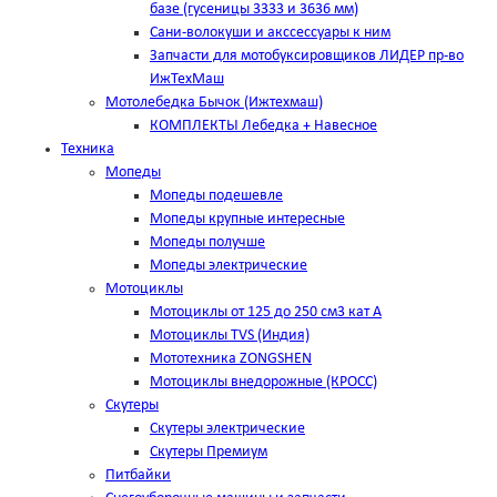
базе (гусеницы 3333 и 3636 мм)
Сани-волокуши и акссессуары к ним
Запчасти для мотобуксировщиков ЛИДЕР пр-во
ИжТехМаш
Мотолебедка Бычок (Ижтехмаш)
КОМПЛЕКТЫ Лебедка + Навесное
Техника
Мопеды
Мопеды подешевле
Мопеды крупные интересные
Мопеды получше
Мопеды электрические
Мотоциклы
Мотоциклы от 125 до 250 см3 кат А
Мотоциклы TVS (Индия)
Мототехника ZONGSHEN
Мотоциклы внедорожные (КРОСС)
Скутеры
Скутеры электрические
Скутеры Премиум
Питбайки