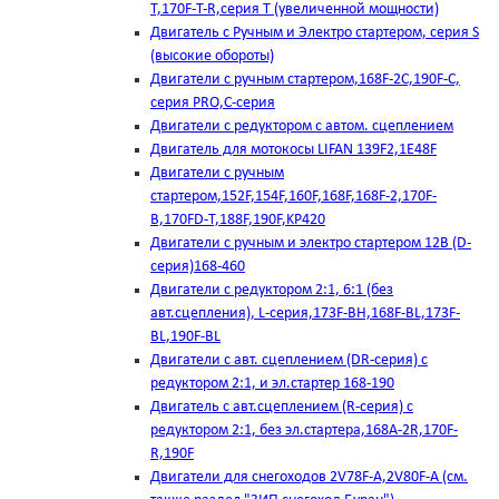
T,170F-T-R,серия Т (увеличенной мощности)
Двигатель с Ручным и Электро стартером, серия S
(высокие обороты)
Двигатели с ручным стартером,168F-2C,190F-C,
серия PRO,C-серия
Двигатели с редуктором с автом. сцеплением
Двигатель для мотокосы LIFAN 139F2,1E48F
Двигатели с ручным
стартером,152F,154F,160F,168F,168F-2,170F-
B,170FD-T,188F,190F,KP420
Двигатели с ручным и электро стартером 12В (D-
серия)168-460
Двигатели с редуктором 2:1, 6:1 (без
авт.сцепления), L-серия,173F-BH,168F-BL,173F-
BL,190F-BL
Двигатели с авт. сцеплением (DR-серия) с
редуктором 2:1, и эл.стартер 168-190
Двигатель с авт.сцеплением (R-серия) с
редуктором 2:1, без эл.стартера,168А-2R,170F-
R,190F
Двигатели для снегоходов 2V78F-A,2V80F-A (см.