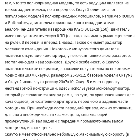
тем, что это полноприводная модель, то есть ведущим является не
только заднее колесо, но и переднее. Скаут-5 отличается от
популярных моделей полноприводных мотоциклов, например ROKON
и Baltmotors, двигателем горизонтального типа, двигатель
аналогичен двигателю квадроцикла KAYO BULL-2B(150), двигатель
имеет полуавтоматическую КПП (не надо выжимать рычаг сцепления
на руле), 3 передачи вперед 1 назад. Также он имеет радиатор
масляного охлаждения. Некоторым минусом этого двигателя
является отсутствие кикстартера, у него есть только электростартер,
это типично для квадроциклов. Другой особенностью Скаут-5
является высокие покрышки, знакомые покупателям по некоторым
модификациям Скаут-3, размером 25х8х12, базовые модели Скаут-3
и Скаут-2 используют резину 23х7х10. Скаут-5 имеет подвеску
нестандартной конструкции, здесь используется моноамортизатор,
который располагается внутри рамы, по сути, он уравновешивает две
качающиеся, относительно друг друга, переднюю и заднюю части
мотоцикла. При необходимости передний привод можно отключить,
для этого необходимо снять замок цепи, связывающей
промежуточный вал задний с передним промежуточным валом
мотоцикла, и снять цепь.
Скаут-5 имеет относительно небольшую максимальную скорость (в