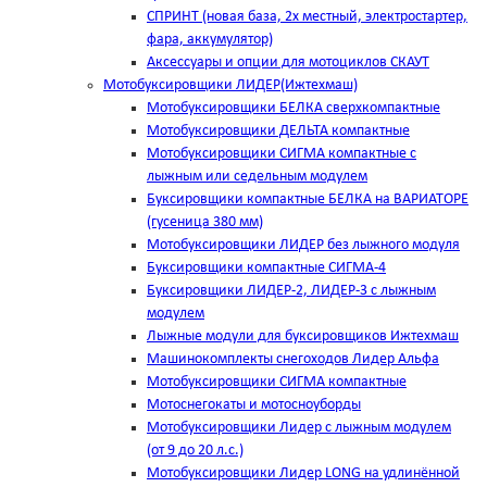
СПРИНТ (новая база, 2х местный, электростартер,
фара, аккумулятор)
Аксессуары и опции для мотоциклов СКАУТ
Мотобуксировщики ЛИДЕР(Ижтехмаш)
Мотобуксировщики БЕЛКА сверхкомпактные
Мотобуксировщики ДЕЛЬТА компактные
Мотобуксировщики СИГМА компактные с
лыжным или седельным модулем
Буксировщики компактные БЕЛКА на ВАРИАТОРЕ
(гусеница 380 мм)
Мотобуксировщики ЛИДЕР без лыжного модуля
Буксировщики компактные СИГМА-4
Буксировщики ЛИДЕР-2, ЛИДЕР-3 c лыжным
модулем
Лыжные модули для буксировщиков Ижтехмаш
Машинокомплекты снегоходов Лидер Альфа
Мотобуксировщики СИГМА компактные
Мотоснегокаты и мотосноуборды
Мотобуксировщики Лидер с лыжным модулем
(от 9 до 20 л.с.)
Мотобуксировщики Лидер LONG на удлинённой