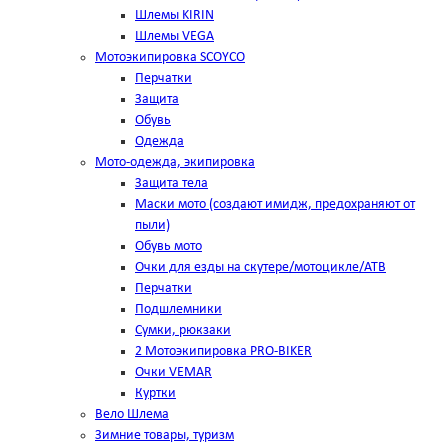
Шлемы KIRIN
Шлемы VEGA
Мотоэкипировка SCOYCO
Перчатки
Защита
Обувь
Одежда
Мото-одежда, экипировка
Защита тела
Маски мото (создают имидж, предохраняют от
пыли)
Обувь мото
Очки для езды на скутере/мотоцикле/АТВ
Перчатки
Подшлемники
Сумки, рюкзаки
2 Мотоэкипировка PRO-BIKER
Очки VEMAR
Куртки
Вело Шлема
Зимние товары, туризм