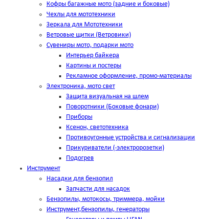
Кофры багажные мото (задние и боковые)
Чехлы для мототехники
Зеркала для Мототехники
Ветровые щитки (Ветровики)
Сувениры мото, подарки мото
Интерьер байкера
Картины и постеры
Рекламное оформление, промо-материалы
Электроника, мото свет
Защита визуальная на шлем
Поворотники (Боковые фонари)
Приборы
Ксенон, светотехника
Противоугонные устройства и сигнализации
Прикуриватели (-электророзетки)
Подогрев
Инструмент
Насадки для бензопил
Запчасти для насадок
Бензопилы, мотокосы, триммера, мойки
Инструмент,бензопилы, генераторы