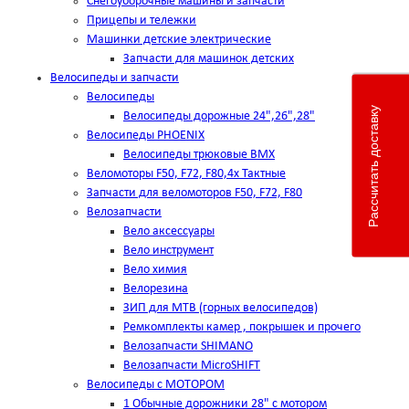
Снегоуборочные машины и запчасти
Прицепы и тележки
Машинки детские электрические
Запчасти для машинок детских
Велосипеды и запчасти
Велосипеды
Рассчитать доставку
Велосипеды дорожные 24",26",28"
Велосипеды PHOENIX
Велосипеды трюковые BMX
Веломоторы F50, F72, F80,4х Тактные
Запчасти для веломоторов F50, F72, F80
Велозапчасти
Вело аксессуары
Вело инструмент
Вело химия
Велорезина
ЗИП для MTB (горных велосипедов)
Ремкомплекты камер , покрышек и прочего
Велозапчасти SHIMANO
Велозапчасти MicroSHIFT
Велосипеды с МОТОРОМ
1 Обычные дорожники 28" с мотором