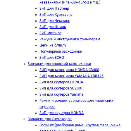
названиями типа -38/-45/-52 и т.д.)
ЗиП для Партнер
ЗиП для Хускварна
ЗиП для Чемпион
ЗиП для Штиль
ЗиП мотокос
Режущий инструмент к триммерам
Цепи на б/пилу
Популярные расходники
ЗиП для ЕСНО
Запчасти для японской мототехники
ЗИП для мотоцикла HONDA CB400
ЗИП для мотоцикла YAMAHA YBR125
Зип для скутеров HONDA
Зип для скутеров SUZUKI
Зип для скутеров Yamaha
Ремни и ролики вариатора для япоинских
скутеров
ЗиП для скутеров HONDA
Запчасти для Снегоходов
SnowFox (разборная рама, круглая фара, он же