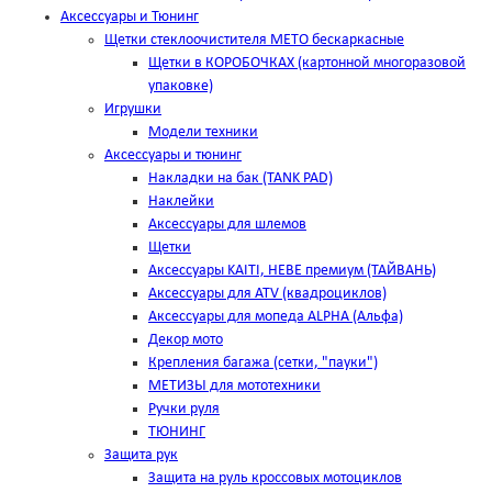
Аксессуары и Тюнинг
Щетки стеклоочистителя METO бескаркасные
Щетки в КОРОБОЧКАХ (картонной многоразовой
упаковке)
Игрушки
Модели техники
Аксессуары и тюнинг
Накладки на бак (TANK PAD)
Наклейки
Аксессуары для шлемов
Щетки
Аксессуары KAITI, HEBE премиум (ТАЙВАНЬ)
Аксессуары для ATV (квадроциклов)
Аксессуары для мопеда ALPHA (Альфа)
Декор мото
Крепления багажа (сетки, "пауки")
МЕТИЗЫ для мототехники
Ручки руля
ТЮНИНГ
Защита рук
Защита на руль кроссовых мотоциклов