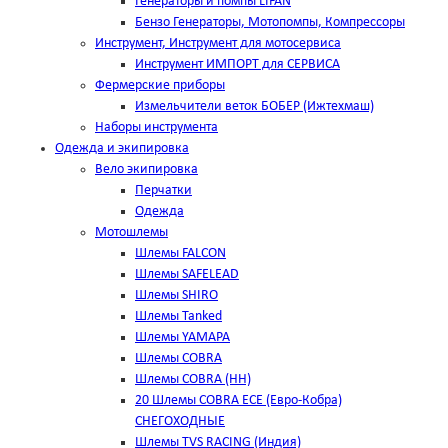
Генераторы и помпы LIFAN
Бензо Генераторы, Мотопомпы, Компрессоры
Инструмент, Инструмент для мотосервиса
Инструмент ИМПОРТ для СЕРВИСА
Фермерские приборы
Измельчители веток БОБЕР (Ижтехмаш)
Наборы инструмента
Одежда и экипировка
Вело экипировка
Перчатки
Одежда
Мотошлемы
Шлемы FALCON
Шлемы SAFELEAD
Шлемы SHIRO
Шлемы Tanked
Шлемы YAMAPA
Шлемы COBRA
Шлемы COBRA (HH)
20 Шлемы COBRA ECE (Евро-Кобра)
СНЕГОХОДНЫЕ
Шлемы TVS RACING (Индия)