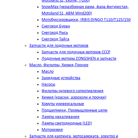
Motoland S2, Ekonik, T-200)
SnowMax (неразборная рама, фара фигуристая,
Motoland S1, ABM Wind200)
Мотобуксировщики, IRBIS DINGO Т110/Т125/150
Снегоход Буран
Снегоход Рысь
Снегоход Тайга
Запчасти для лодочных моторов
Запчасти для лодочных моторов СССР
Лодочные моторы ZONGSHEN и запчасти
Масло, Фильтры, Химия,Прочее
Масло
Зарядные устройства
Насосы
Фильтры нулевого сопротивления
Химия (краски, аэрозоли и прочее)
Хомуты универсальные
Подшипники, Промышленные цепи
Лампы накаливания
Лампы светодиодные (LED)
Мотохимия
Запчасти для картинга, мотосамоката, электро и