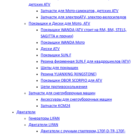
детских ATV
Запчасти для Мото-самокатов, детских ATV
Запчасти для электроATV, электро-велосипедов
Покрышки и Диски для Мото, ATV
Покрышки WANDA (АТV стоит на RM, BM, STELS,
SAGITTA и прочих)
Покрышки WANDA Мото
Диски ATV
Покрышки SUN.F
Резина фирменная SUN.F для квадроциклов (АТV)
Шипы для покрышек
Резина YUANXING (KINGSTONE)
Покрышки OBOR SCORPIO для ATV
Цепи противоскольжения
Запчасти для снегоуборочных машин
Аксессуары для снегоуборочных машин
Запчасти КСМ24
Двигатели
Генераторы LIFAN
Двигатели LIFAN
Двигатели с ручным стартером,170F-D-TR,170F-