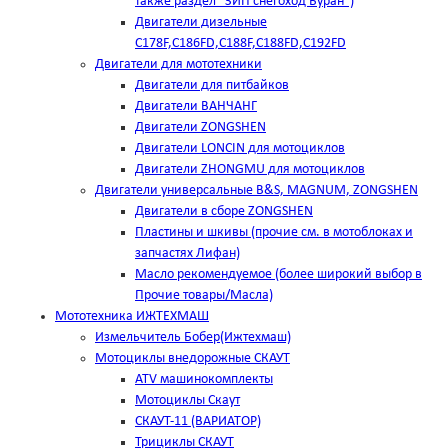
также раздел "ЗИП снегоход Буран")
Двигатели дизельные
C178F,С186FD,C188F,C188FD,C192FD
Двигатели для мототехники
Двигатели для питбайков
Двигатели ВАНЧАНГ
Двигатели ZONGSHEN
Двигатели LONCIN для мотоциклов
Двигатели ZHONGMU для мотоциклов
Двигатели универсальные B&S, MAGNUM, ZONGSHEN
Двигатели в сборе ZONGSHEN
Пластины и шкивы (прочие см. в мотоблоках и
запчастях Лифан)
Масло рекомендуемое (более широкий выбор в
Прочие товары/Масла)
Мототехника ИЖТЕХМАШ
Измельчитель Бобер(Ижтехмаш)
Мотоциклы внедорожные СКАУТ
ATV машинокомплекты
Мотоциклы Скаут
СКАУТ-11 (ВАРИАТОР)
Трициклы СКАУТ