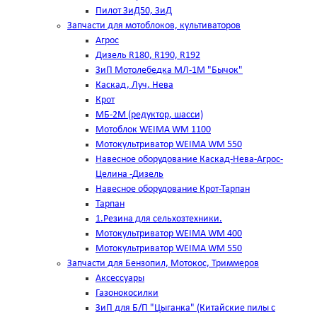
Пилот ЗиД50, ЗиД
Запчасти для мотоблоков, культиваторов
Агрос
Дизель R180, R190, R192
ЗиП Мотолебедка МЛ-1М "Бычок"
Каскад, Луч, Нева
Крот
МБ-2М (редуктор, шасси)
Мотоблок WEIMA WM 1100
Мотокультриватор WEIMA WM 550
Навесное оборудование Каскад-Нева-Агрос-
Целина -Дизель
Навесное оборудование Крот-Тарпан
Тарпан
1.Резина для сельхозтехники.
Мотокультриватор WEIMA WM 400
Мотокультриватор WEIMA WM 550
Запчасти для Бензопил, Мотокос, Триммеров
Аксессуары
Газонокосилки
ЗиП для Б/П "Цыганка" (Китайские пилы с