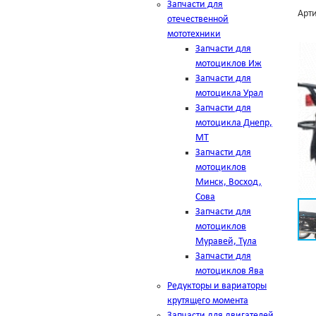
Запчасти для
Арти
отечественной
мототехники
Запчасти для
мотоциклов Иж
Запчасти для
мотоцикла Урал
Запчасти для
мотоцикла Днепр,
МТ
Запчасти для
мотоциклов
Минск, Восход,
Сова
Запчасти для
мотоциклов
Муравей, Тула
Запчасти для
мотоциклов Ява
Редукторы и вариаторы
крутящего момента
Запчасти для двигателей