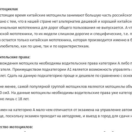
отоциклах
астоящее время китайские мотоциклы занимают большую часть российского
ано с тем, что в нашей стране нет альтернатив дешевой и хорошей китайск
инальная мототехника для дорог общего пользования не выпускается. А чт
ской мототехники, то их модели слишком дорогие и специфические, т.е. п
 остается только китайская мототехника, которая производится именно в
любителю, как по цене, так и по характеристикам.
ительские права:
 вождения мотоцикла необходимы водительские права категории A либо п
гателя. Преимуществом подкатегории A1 является возможность управлять
 лет. Сдать на данную подкатегорию проще и дешевле по сравнению с осно
 не менее, самой популярной группой мотоциклов являются мотоциклы объ
50 см3. На данные мотоциклы необходимы водительские права уже категор
о лишь с 18 лет.
мен на категорию A мало чем отличается от экзамена на управление авто
е, поскольку экзамен проходит на автодроме, и выезд в город для сдачи 
ество мотоциклов: