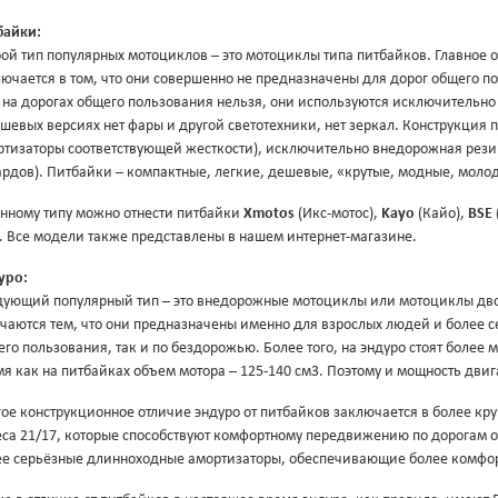
байки:
ой тип популярных мотоциклов – это мотоциклы типа питбайков. Главное 
ючается в том, что они совершенно не предназначены для дорог общего по
 на дорогах общего пользования нельзя, они используются исключительно
шевых версиях нет фары и другой светотехники, нет зеркал. Конструкция
ртизаторы соответствующей жесткости), исключительно внедорожная резин
ардов). Питбайки – компактные, легкие, дешевые, «крутые, модные, моло
анному типу можно отнести питбайки
Xmotos
(Икс-мотос),
Kayo
(Кайо),
BSE
. Все модели также представлены в нашем интернет-магазине.
уро:
дующий популярный тип – это внедорожные мотоциклы или мотоциклы двой
чаются тем, что они предназначены именно для взрослых людей и более 
го пользования, так и по бездорожью. Более того, на эндуро стоят более 
я как на питбайках объем мотора – 125-140 см3. Поэтому и мощность двиг
ое конструкционное отличие эндуро от питбайков заключается в более круп
еса 21/17, которые способствуют комфортному передвижению по дорогам о
ее серьёзные длинноходные амортизаторы, обеспечивающие более комфор