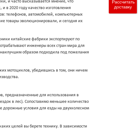
ки, и часто высказывается мнение, что
Рассчитать
доставку
 и в 2020 году качество изготовления
ров: телефонов, автомобилей, компьютерных
кие товары эволюционировали, и сегодня их
ехники китайские фабрики экспортируют по
 отрабатывают инженеры всех стран мира для
и наилучшим образом подходила под пожелания
ских мотоциклов, убедившись в том, они ничем
изводства.
в, предназначенные для использования в
оездок в лес). Сопоставимо меньшее количество
ие дорожные условия для езды на двухколесном
 каких целей вы берете технику. В зависимости