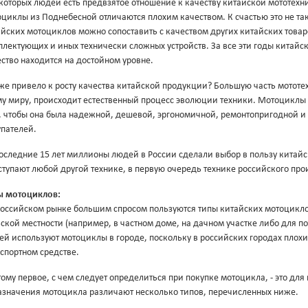
которых людей есть предвзятое отношение к качеству китайской мототехни
циклы из Поднебесной отличаются плохим качеством. К счастью это не так,
айских мотоциклов можно сопоставить с качеством других китайских това
лектующих и иных технически сложных устройств. За все эти годы китайс
ство находится на достойном уровне.
 же привело к росту качества китайской продукции? Большую часть мотот
му миру, происходит естественный процесс эволюции техники. Мотоциклы
о, чтобы она была надежной, дешевой, эргономичной, ремонтопригодной 
упателей.
оследние 15 лет миллионы людей в России сделали выбор в пользу китай
ступают любой другой технике, в первую очередь технике российского про
ы мотоциклов:
российском рынке большим спросом пользуются типы китайских мотоцикло
ской местности (например, в частном доме, на дачном участке либо для п
ей используют мотоциклы в городе, поскольку в российских городах плох
спортном средстве.
ому первое, с чем следует определиться при покупке мотоцикла, - это для
назначения мотоцикла различают несколько типов, перечисленных ниже.