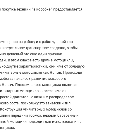
и покупке техники "в коробке" предоставляется
мещения на работу и с работы, такой тип
ниверсальное транспортное средство, чтобы
очно дешевый это еще один признак
ей. В этом классе есть другие мотоциклы,
ько другие характеристики, они имеют большую
 утилитарные мотоциклы как Hunter. Происходят
емейства началось развитие массового
к Hunter. Плюсом такого мотоцикла является
утилитарных мотоциклов колеса имеют
 простой двигатель с нижним распредвалом.
ого роста, поскольку это азиатский тип
 Конструкция утилитарных мотоциклов со
ковый передний тормоз, нежели барабанный
анный мотоцикл подходит для использования в
отоцикла.