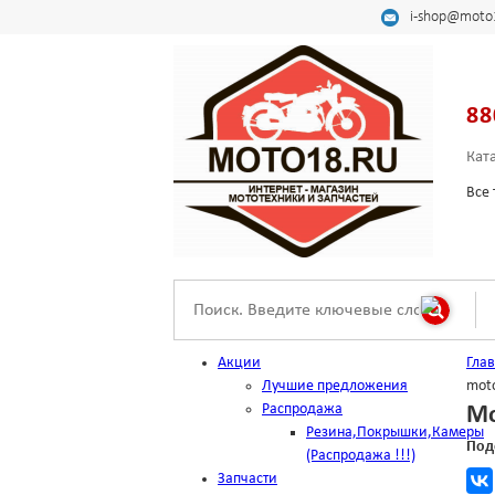
i-shop@moto
88
Кат
Все 
Акции
Гла
Лучшие предложения
mot
Распродажа
Мо
Резина,Покрышки,Камеры
Под
(Распродажа !!!)
Запчасти