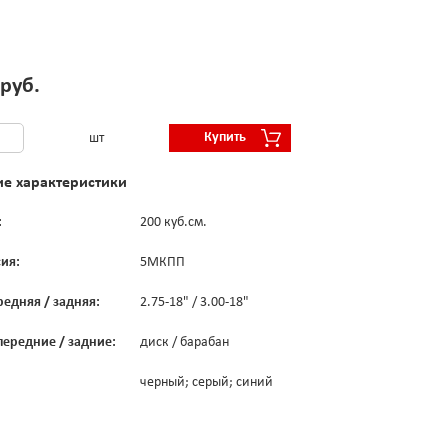
 руб.
Купить
шт
ие характеристики
:
200 куб.см.
ия:
5МКПП
едняя / задняя:
2.75-18" / 3.00-18"
передние / задние:
диск / барабан
черный; серый; синий