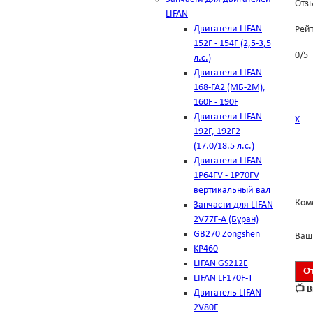
Отзы
LIFAN
Двигатели LIFAN
Рей
152F - 154F (2,5-3,5
0
/
5
л.с.)
Двигатели LIFAN
168-FA2 (МБ-2М),
160F - 190F
Двигатели LIFAN
Х
192F, 192F2
(17.0/18.5 л.с.)
Двигатели LIFAN
1Р64FV - 1Р70FV
вертикальный вал
Ком
Запчасти для LIFAN
2V77F-A (Буран)
GB270 Zongshen
Ваш
KP460
LIFAN GS212E
LIFAN LF170F-T
📺 
Двигатель LIFAN
2V80F