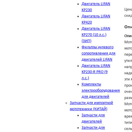
Двигатель LIFAN
Цена
KP230
ски
Двигатель LIFAN
KP420
Оп
Двигатель LIFAN
KP270 (10 л.с.)
Опи
(ЗИП)
Мот
Фильтры нулевого
мото
сопротивления для
пер
двигателей LIFAN
утил
Двигатель LIFAN
нап
KP230-R PRO (9
наде
л.с.)
эти 
Комплекты
прои
электрооборудования
очен
для двигателей
разм
Запчасти для импортной
Мото
мототехники (КИТАЙ)
мото
Запчасти для
вре
двигателей
тип
Запчасти для
сель