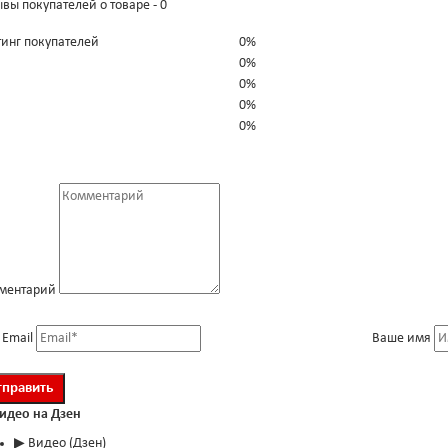
вы покупателей о товаре - 0
тинг покупателей
0%
0%
0%
0%
0%
ментарий
 Email
Ваше имя
Видео на Дзен
▶
Видео (Дзен)