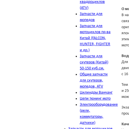
квадроциклов
(ATV)
О м
Запчасти для
В н
мопедов
связ
Запчасти для
ориг
мотоциклов пр-ва
япон
Китай (FALCON,
этим
HUNTER, FIGHTER
мото
и др.)
Вод
Запчасти для
Для
скутеров (Китай)
дви
50-150 куб.см.
с 16
Общие запчасти
для скутеров,
Тем
мопедов, ATV
и 2
Цилиндры Ванчанг
можн
Цепи тюнинг мото
Электрооборудование
Экза
(реле,
прощ
коммутаторы,
датчики)
Кач
Запчасти для мотоциклов