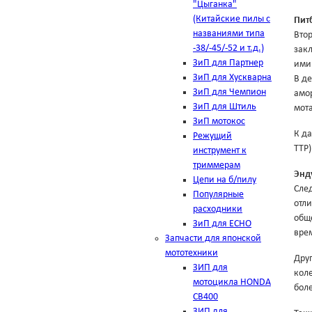
"Цыганка"
(Китайские пилы с
Пит
названиями типа
Втор
-38/-45/-52 и т.д.)
закл
ЗиП для Партнер
ими
ЗиП для Хускварна
В де
ЗиП для Чемпион
амо
ЗиП для Штиль
мот
ЗиП мотокос
К д
Режущий
ТТР)
инструмент к
триммерам
Энд
Цепи на б/пилу
Сле
Популярные
отли
расходники
обще
ЗиП для ЕСНО
врем
Запчасти для японской
мототехники
Друг
ЗИП для
кол
мотоцикла HONDA
бол
CB400
ЗИП для