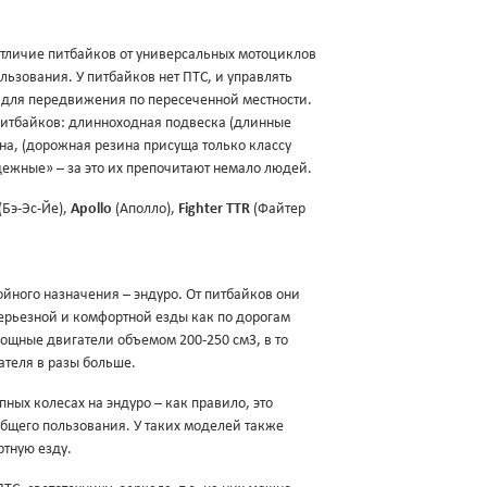
отличие питбайков от универсальных мотоциклов
льзования. У питбайков нет ПТС, и управлять
 для передвижения по пересеченной местности.
 питбайков: длинноходная подвеска (длинные
а, (дорожная резина присуща только классу
дежные» – за это их препочитают немало людей.
(Бэ-Эс-Йе),
Apollo
(Аполло),
Fighter TTR
(Файтер
ного назначения – эндуро. От питбайков они
серьезной и комфортной езды как по дорогам
мощные двигатели объемом 200-250 см3, в то
ателя в разы больше.
ных колесах на эндуро – как правило, это
бщего пользования. У таких моделей также
тную езду.