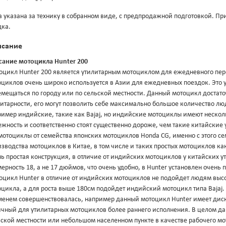
 указана за технику в собранном виде, с предпродажной подготовкой. Пр
дка.
исание
сание мотоцикла Hunter 200
оцикл Hunter 200 является утилитарным мотоциклом для ежедневного пере
циклов очень широко используется в Азии для ежедневных поездок. Это у
емещаться по городу или по сельской местности. Данный мотоцикл достат
итарности, его могут позволить себе максимально большое количество люд
ример индийские, такие как Bajaj, но индийские мотоциклы имеют нескол
жность и соответственно стоят существенно дороже, чем такие китайские
мотоциклы от семейства японских мотоциклов Honda CG, именно с этого с
зводства мотоциклов в Китае, в том числе и таких простых мотоциклов ка
ь простая конструкция, в отличие от индийских мотоциклов у китайских 
ерность 18, а не 17 дюймов, что очень удобно, в Hunter установлен очень
цикл Hunter в отличие от индийских мотоциклов не подойдет людям высок
цикла, а для роста выше 180см подойдет индийский мотоцикл типа Bajaj.
менем совершенствовалась, например данный мотоцикл Hunter имеет дис
ичный для утилитарных мотоциклов более раннего исполнения. В целом д
ской местности или небольшом населенном пункте в качестве рабочего м