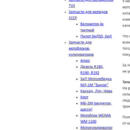
У не
TVS
мото
Запчасти для мопедов
кит
СССР
комп
Веломотор 4х
каче
тактный
Пилот ЗиД50, ЗиД
Что
Запчасти для
все
мотоблоков,
тог
культиваторов
пок
Агрос
За п
Дизель R180,
не у
R190, R192
ЗиП Мотолебедка
Тип
МЛ-1М "Бычок"
На 
Каскад, Луч, Нева
сель
Крот
люд
МБ-2М (редуктор,
тран
шасси)
Мотоблок WEIMA
Поэт
WM 1100
от 
Мотокультриватор