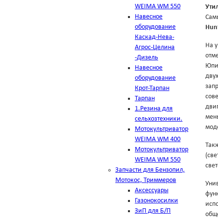
WEIMA WM 550
Ути
Навесное
Сам
оборудование
Hun
Каскад-Нева-
На 
Агрос-Целина
отме
-Дизель
Юпи
Навесное
двух
оборудование
зап
Крот-Тарпан
сов
Тарпан
дви
1.Резина для
мень
сельхозтехники.
мод
Мотокультриватор
WEIMA WM 400
Так
Мотокультриватор
(св
WEIMA WM 550
све
Запчасти для Бензопил,
Мотокос, Триммеров
Уни
Аксессуары
фун
Газонокосилки
исп
ЗиП для Б/П
обще