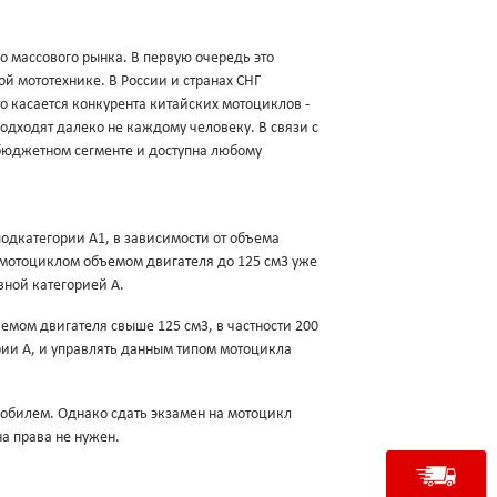
 массового рынка. В первую очередь это
ой мототехнике. В России и странах СНГ
о касается конкурента китайских мотоциклов -
одходят далеко не каждому человеку. В связи с
 бюджетном сегменте и доступна любому
одкатегории A1, в зависимости от объема
 мотоциклом объемом двигателя до 125 см3 уже
вной категорией A.
емом двигателя свыше 125 см3, в частности 200
ии A, и управлять данным типом мотоцикла
мобилем. Однако сдать экзамен на мотоцикл
на права не нужен.