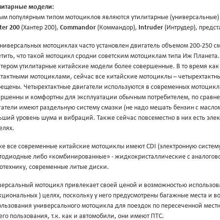
литарные модели:
ым популярным типом мотоциклов являются утилитарные (универсальные) 
ter 200
(Хантер 200),
Commandor
(Коммандор),
Intruder
(Интрудер), предс
универсальных мотоциклах часто установлен двигатель объемом 200-250 с
тить, что такой мотоцикл сродни советским мотоциклам типа Иж Планета
тером утилитарные китайские модели более совершенные. В то время как
тактными мотоциклами, сейчас все китайские мотоциклы – четырехтактные
рещены. Четырехтактные двигатели используются в современных мотоцикла
ершенны и комфортны для эксплуатации обычным потребителем, по сравнен
гатели имеют раздельную систему смазки (не надо мешать бензин с масло
ший уровень шума и вибраций. Также сейчас повсеместно в них есть элек
елях.
же все современные китайские мотоциклы имеют CDI (электронную систем
етодиодные либо «комбинированные» - жидкокристаллические с аналогов
тотехнику, современные литые диски.
версальный мотоцикл привлекает своей ценой и возможностью использоват
кциональных ) целях, поскольку у него предусмотрены багажные места и 
ользования универсального мотоцикла для поездок по пересеченной местн
го пользования, т.к. как и автомобили, они имеют ПТС.