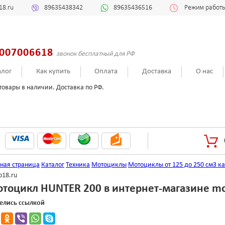
18.ru
89635438342
89635436516
Режим работы:
007006618
звонок бесплатный для РФ
алог
Как купить
Оплата
Доставка
О нас
товары в наличии. Доставка по РФ.
вная страница
Каталог
Техника
Мотоциклы
Мотоциклы от 125 до 250 см3 ка
o18.ru
тоцикл HUNTER 200 в интернет-магазине mo
елись ссылкой