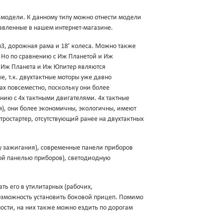
модели. К данному типу можно отнести модели
тавленные в нашем интернет-магазине.
м3, дорожная рама и 18’ колеса. Можно также
. Но по сравнению с Иж Планетой и Иж
 Иж Планета и Иж Юпитер являются
, т.к. двухтактные моторы уже давно
х повсеместно, поскольку они более
ию с 4х тактными двигателями. 4х тактные
м), они более экономичны, экологичны, имеют
тростартер, отсутствующий ранее на двухтактных
у зажигания), современные панели приборов
ой панелью приборов), светодиодную
ь его в утилитарных (рабочих,
возможность установить боковой прицеп. Помимо
ости, на них также можно ездить по дорогам