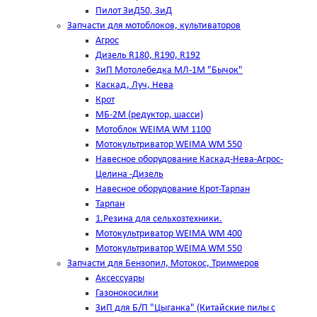
Пилот ЗиД50, ЗиД
Запчасти для мотоблоков, культиваторов
Агрос
Дизель R180, R190, R192
ЗиП Мотолебедка МЛ-1М "Бычок"
Каскад, Луч, Нева
Крот
МБ-2М (редуктор, шасси)
Мотоблок WEIMA WM 1100
Мотокультриватор WEIMA WM 550
Навесное оборудование Каскад-Нева-Агрос-
Целина -Дизель
Навесное оборудование Крот-Тарпан
Тарпан
1.Резина для сельхозтехники.
Мотокультриватор WEIMA WM 400
Мотокультриватор WEIMA WM 550
Запчасти для Бензопил, Мотокос, Триммеров
Аксессуары
Газонокосилки
ЗиП для Б/П "Цыганка" (Китайские пилы с