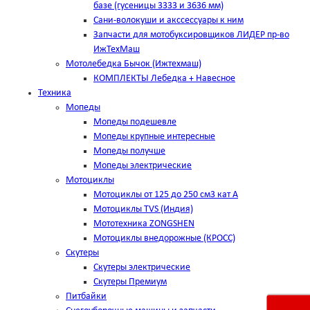
базе (гусеницы 3333 и 3636 мм)
Сани-волокуши и акссессуары к ним
Запчасти для мотобуксировщиков ЛИДЕР пр-во
ИжТехМаш
Мотолебедка Бычок (Ижтехмаш)
КОМПЛЕКТЫ Лебедка + Навесное
Техника
Мопеды
Мопеды подешевле
Мопеды крупные интересные
Мопеды получше
Мопеды электрические
Мотоциклы
Мотоциклы от 125 до 250 см3 кат А
Мотоциклы TVS (Индия)
Мототехника ZONGSHEN
Мотоциклы внедорожные (КРОСС)
Скутеры
Скутеры электрические
Скутеры Премиум
Питбайки