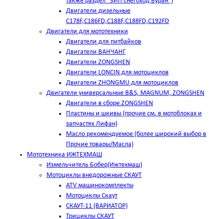
также раздел "ЗИП снегоход Буран")
Двигатели дизельные
C178F,С186FD,C188F,C188FD,C192FD
Двигатели для мототехники
Двигатели для питбайков
Двигатели ВАНЧАНГ
Двигатели ZONGSHEN
Двигатели LONCIN для мотоциклов
Двигатели ZHONGMU для мотоциклов
Двигатели универсальные B&S, MAGNUM, ZONGSHEN
Двигатели в сборе ZONGSHEN
Пластины и шкивы (прочие см. в мотоблоках и
запчастях Лифан)
Масло рекомендуемое (более широкий выбор в
Прочие товары/Масла)
Мототехника ИЖТЕХМАШ
Измельчитель Бобер(Ижтехмаш)
Мотоциклы внедорожные СКАУТ
ATV машинокомплекты
Мотоциклы Скаут
СКАУТ-11 (ВАРИАТОР)
Трициклы СКАУТ