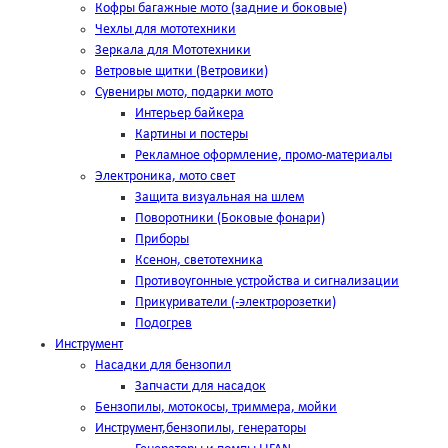
Кофры багажные мото (задние и боковые)
Чехлы для мототехники
Зеркала для Мототехники
Ветровые щитки (Ветровики)
Сувениры мото, подарки мото
Интерьер байкера
Картины и постеры
Рекламное оформление, промо-материалы
Электроника, мото свет
Защита визуальная на шлем
Поворотники (Боковые фонари)
Приборы
Ксенон, светотехника
Противоугонные устройства и сигнализации
Прикуриватели (-электророзетки)
Подогрев
Инструмент
Насадки для бензопил
Запчасти для насадок
Бензопилы, мотокосы, триммера, мойки
Инструмент,бензопилы, генераторы