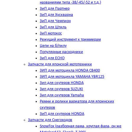
названиями типа -38/-45/-52 и т.д.)
ЗиП для Партнер
ЗиП для Хускварна
ЗиП для Чемпион
ЗиП для Штиль
ЗиП мотокос
Режущий инструмент к триммерам
Цепи на б/пилу
Популярные расходники
ЗиП для ЕСНО
Запчасти для японской мототехники
ЗИП для мотоцикла HONDA CB400
ЗИП для мотоцикла YAMAHA YBR125
Зип для скутеров HONDA
Зип для скутеров SUZUKI
Зип для скутеров Yamaha
Ремни и ролики вариатора для япоинских
скутеров
ЗиП для скутеров HONDA
Запчасти для Снегоходов
SnowFox (разборная рама, круглая фара, он же