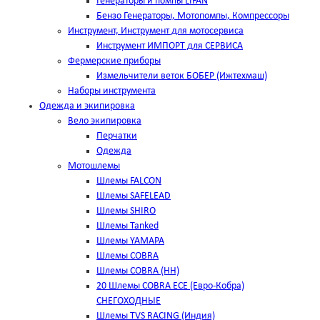
Генераторы и помпы LIFAN
Бензо Генераторы, Мотопомпы, Компрессоры
Инструмент, Инструмент для мотосервиса
Инструмент ИМПОРТ для СЕРВИСА
Фермерские приборы
Измельчители веток БОБЕР (Ижтехмаш)
Наборы инструмента
Одежда и экипировка
Вело экипировка
Перчатки
Одежда
Мотошлемы
Шлемы FALCON
Шлемы SAFELEAD
Шлемы SHIRO
Шлемы Tanked
Шлемы YAMAPA
Шлемы COBRA
Шлемы COBRA (HH)
20 Шлемы COBRA ECE (Евро-Кобра)
СНЕГОХОДНЫЕ
Шлемы TVS RACING (Индия)