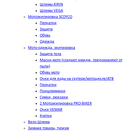
Шлемы KIRIN
Шлемы VEGA
Мотоэкипировка SCOYCO
Перчатки
Защита
Обувь
Одежда
Мото-одежда, экипировка
Защита тела
Маски мото (создают имидж, предохраняют от
пыли)
Обувь мото
Очки для езды на скутере/мотоцикле/АТВ
Перчатки
Подшлемники
Сумки, рюкзаки
2 Мотоэкипировка PRO-BIKER
Очки VEMAR
Куртки
Вело Шлема
Зимние товары, туризм