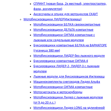
СПРИНТ (новая база, 2х местный, электростартер,
фара, аккумулятор)
Аксессуары и опции для мотоциклов СКАУТ
Мотобуксировщики ЛИДЕР(Ижтехмаш)
Мотобуксировщики БЕЛКА сверхкомпактные
Мотобуксировщики ДЕЛЬТА компактные
Мотобуксировщики СИГМА компактные с
лыжным или седельным модулем
Буксировщики компактные БЕЛКА на ВАРИАТОРЕ
(гусеница 380 мм)
Мотобуксировщики ЛИДЕР без лыжного модуля
Буксировщики компактные СИГМА-4
Буксировщики ЛИДЕР-2, ЛИДЕР-3 c лыжным
модулем
Лыжные модули для буксировщиков Ижтехмаш
Машинокомплекты снегоходов Лидер Альфа
Мотобуксировщики СИГМА компактные
Мотоснегокаты и мотосноуборды
Мотобуксировщики Лидер с лыжным модулем
(от 9 до 20 л.с.)
Мотобуксировщики Лидер LONG на удлинённой