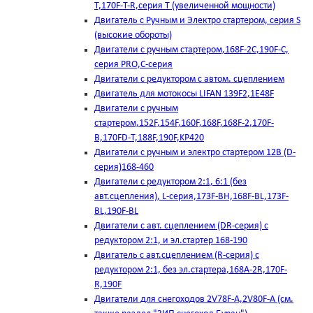
T,170F-T-R,серия Т (увеличенной мощности)
Двигатель с Ручным и Электро стартером, серия S
(высокие обороты)
Двигатели с ручным стартером,168F-2C,190F-C,
серия PRO,C-серия
Двигатели с редуктором с автом. сцеплением
Двигатель для мотокосы LIFAN 139F2,1E48F
Двигатели с ручным
стартером,152F,154F,160F,168F,168F-2,170F-
B,170FD-T,188F,190F,KP420
Двигатели с ручным и электро стартером 12В (D-
серия)168-460
Двигатели с редуктором 2:1, 6:1 (без
авт.сцепления), L-серия,173F-BH,168F-BL,173F-
BL,190F-BL
Двигатели с авт. сцеплением (DR-серия) с
редуктором 2:1, и эл.стартер 168-190
Двигатель с авт.сцеплением (R-серия) с
редуктором 2:1, без эл.стартера,168А-2R,170F-
R,190F
Двигатели для снегоходов 2V78F-A,2V80F-A (см.