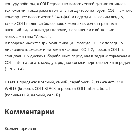
контуру роботом, а COLT сделан по классической для мотоциклов
технологии, когда рама варится в кондукторе из трубы. COLT намного
комфортнее классической "Альфы" и подходит высоким людям,
также COLT является более новой моделью, имеет приятный
внешний вид и выглядит дороже, в сравнении с обычными
мопедами типа "Альфа".
В продаже имеется три модификации мопеда COLT: с передним
дисковым тормозом и литыми дисками - COLT 2, простой COLT на
спицованных дисках и барабанным передним и задним тормозом и
COLT International с международной схемой переключения передач
(1-N-2-3-4).
Цвета в продаже: красный, синий, серебристый, также есть COLT
WHITE (белого), COLT BLACK(черного) и COLT International
(коричневый, черный, серый).
Комментарии
Комментариев нет