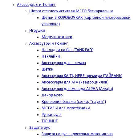
Аксессуары и Тюнинг
Щетки стеклоочистителя METO бескаркасные
Щетки в КОРОБОЧКАХ (картонной многоразовой
упаковке)
Игрушки
Модели техники
Аксессуары и тюнинг
Накладки на бак (TANK PAD)
Наклейки
Аксессуары для шлемов
Щетки
Аксессуары KAITI, HEBE премиум (ТАЙВАНЬ)
Аксессуары для ATV (квадроциклов)
Аксессуары для мопеда ALPHA (Альфа)
Декор мото
Крепления багажа (сетки, "пауки")
МЕТИЗЫ для мототехники
Ручки руля
ТЮНИНГ
Защита рук
Защита на руль кроссовых мотоциклов