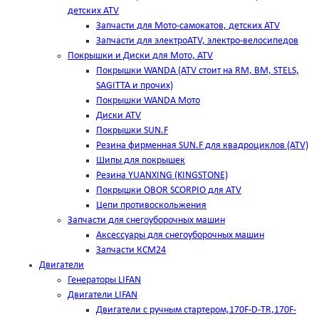
детских ATV
Запчасти для Мото-самокатов, детских ATV
Запчасти для электроATV, электро-велосипедов
Покрышки и Диски для Мото, ATV
Покрышки WANDA (АТV стоит на RM, BM, STELS,
SAGITTA и прочих)
Покрышки WANDA Мото
Диски ATV
Покрышки SUN.F
Резина фирменная SUN.F для квадроциклов (АТV)
Шипы для покрышек
Резина YUANXING (KINGSTONE)
Покрышки OBOR SCORPIO для ATV
Цепи противоскольжения
Запчасти для снегоуборочных машин
Аксессуары для снегоуборочных машин
Запчасти КСМ24
Двигатели
Генераторы LIFAN
Двигатели LIFAN
Двигатели с ручным стартером,170F-D-TR,170F-