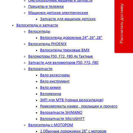
Снегоуборочные машины и запчасти
Рассчитать доставку
Прицепы и тележки
Машинки детские электрические
Запчасти для машинок детских
Велосипеды и запчасти
Велосипеды
Велосипеды дорожные 24",26",28"
Велосипеды PHOENIX
Велосипеды трюковые BMX
Веломоторы F50, F72, F80,4х Тактные
Запчасти для веломоторов F50, F72, F80
Велозапчасти
Вело аксессуары
Вело инструмент
Вело химия
Велорезина
ЗИП для MTB (горных велосипедов)
Ремкомплекты камер , покрышек и прочего
Велозапчасти SHIMANO
Велозапчасти MicroSHIFT
Велосипеды с МОТОРОМ
1 Обычные дорожники 28" с мотором