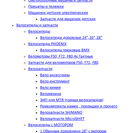
Снегоуборочные машины и запчасти
Прицепы и тележки
Машинки детские электрические
Запчасти для машинок детских
Велосипеды и запчасти
Велосипеды
Велосипеды дорожные 24",26",28"
Велосипеды PHOENIX
Велосипеды трюковые BMX
Веломоторы F50, F72, F80,4х Тактные
Запчасти для веломоторов F50, F72, F80
Велозапчасти
Вело аксессуары
Вело инструмент
Вело химия
Велорезина
ЗИП для MTB (горных велосипедов)
Ремкомплекты камер , покрышек и прочего
Велозапчасти SHIMANO
Велозапчасти MicroSHIFT
Велосипеды с МОТОРОМ
1 Обычные дорожники 28" с мотором