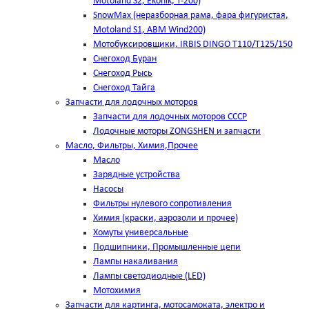
Motoland S2, Ekonik, T-200)
SnowMax (неразборная рама, фара фигуристая,
Motoland S1, ABM Wind200)
Мотобуксировщики, IRBIS DINGO Т110/Т125/150
Снегоход Буран
Снегоход Рысь
Снегоход Тайга
Запчасти для лодочных моторов
Запчасти для лодочных моторов СССР
Лодочные моторы ZONGSHEN и запчасти
Масло, Фильтры, Химия,Прочее
Масло
Зарядные устройства
Насосы
Фильтры нулевого сопротивления
Химия (краски, аэрозоли и прочее)
Хомуты универсальные
Подшипники, Промышленные цепи
Лампы накаливания
Лампы светодиодные (LED)
Мотохимия
Запчасти для картинга, мотосамоката, электро и