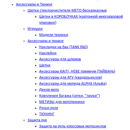
Аксессуары и Тюнинг
Щетки стеклоочистителя METO бескаркасные
Щетки в КОРОБОЧКАХ (картонной многоразовой
упаковке)
Игрушки
Модели техники
Аксессуары и тюнинг
Накладки на бак (TANK PAD)
Наклейки
Аксессуары для шлемов
Щетки
Аксессуары KAITI, HEBE премиум (ТАЙВАНЬ)
Аксессуары для ATV (квадроциклов)
Аксессуары для мопеда ALPHA (Альфа)
Декор мото
Крепления багажа (сетки, "пауки")
МЕТИЗЫ для мототехники
Ручки руля
ТЮНИНГ
Защита рук
Защита на руль кроссовых мотоциклов