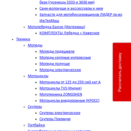
базе (гусеницы 3333 и 3636 мм)
Сани-волокуши и акссессуары к ним
Запчасти для мотобуксировщиков ЛИДЕР пр-во
ИжТехМаш
Мотолебедка Бычок (Ижтехмаш)
КОМПЛЕКТЫ Лебедка + Навесное
Техника
Мопеды
Мопеды подешевле
Рассчитать доставку
Мопеды крупные интересные
Мопеды получше
Мопеды электрические
Мотоциклы
Мотоциклы от 125 до 250 см3 кат А
Мотоциклы TVS (Индия)
Мототехника ZONGSHEN
Мотоциклы внедорожные (КРОСС)
Скутеры
Скутеры электрические
Скутеры Премиум
Питбайки