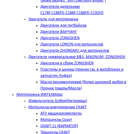
также раздел "ЗИП снегоход Буран")
Двигатели дизельные
C178F,С186FD,C188F,C188FD,C192FD
Двигатели для мототехники
Двигатели для питбайков
Двигатели ВАНЧАНГ
Двигатели ZONGSHEN
Двигатели LONCIN для мотоциклов
Двигатели ZHONGMU для мотоциклов
Двигатели универсальные B&S, MAGNUM, ZONGSHEN
Двигатели в сборе ZONGSHEN
Пластины и шкивы (прочие см. в мотоблоках и
запчастях Лифан)
Масло рекомендуемое (более широкий выбор в
Прочие товары/Масла)
Мототехника ИЖТЕХМАШ
Измельчитель Бобер(Ижтехмаш)
Мотоциклы внедорожные СКАУТ
ATV машинокомплекты
Мотоциклы Скаут
СКАУТ-11 (ВАРИАТОР)
Трициклы СКАУТ