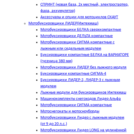
СПРИНТ (новая база, 2х местный, электростартер,
фара, аккумулятор)
Аксессуары и опции для мотоциклов СКАУТ
Мотобуксировщики ЛИДЕР(Ижтехмаш)
Мотобуксировщики БЕЛКА сверхкомпактные
Мотобуксировщики ДЕЛЬТА компактные
Мотобуксировщики СИГМА компактные с
лыжным или седельным модулем
Буксировщики компактные БЕЛКА на ВАРИАТОРЕ
(гусеница 380 мм)
Мотобуксировщики ЛИДЕР без лыжного модуля
Буксировщики компактные СИГМА-4
Буксировщики ЛИДЕР-2, ЛИДЕР-3 c лыжным
модулем
Лыжные модули для буксировщиков Ижтехмаш
Машинокомплекты снегоходов Лидер Альфа
Мотобуксировщики СИГМА компактные
Мотоснегокаты и мотосноуборды
Мотобуксировщики Лидер с лыжным модулем
(от 9 до 20 л.с.)
Мотобуксировщики Лидер LONG на удлинённой