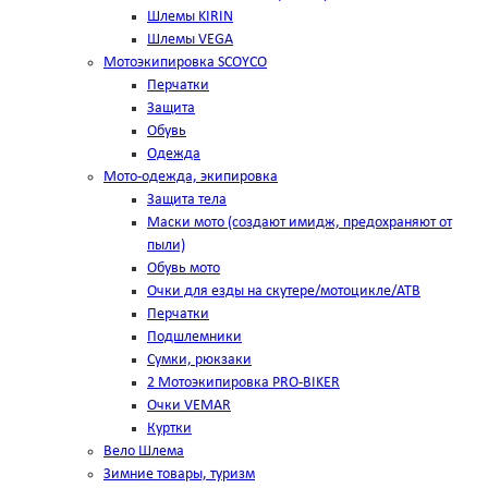
Шлемы KIRIN
Шлемы VEGA
Мотоэкипировка SCOYCO
Перчатки
Защита
Обувь
Одежда
Мото-одежда, экипировка
Защита тела
Маски мото (создают имидж, предохраняют от
пыли)
Обувь мото
Очки для езды на скутере/мотоцикле/АТВ
Перчатки
Подшлемники
Сумки, рюкзаки
2 Мотоэкипировка PRO-BIKER
Очки VEMAR
Куртки
Вело Шлема
Зимние товары, туризм