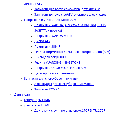
детских ATV
Запчасти для Мото-самокатов, детских ATV
Запчасти для электроATV, электро-велосипедов
Покрышки и Диски для Мото, ATV
Покрышки WANDA (АТV стоит на RM, BM, STELS,
SAGITTA и прочих)
Покрышки WANDA Мото
Диски ATV
Покрышки SUN.F
Резина фирменная SUN.F для квадроциклов (АТV)
Шипы для покрышек
Резина YUANXING (KINGSTONE)
Покрышки OBOR SCORPIO для ATV
Цепи противоскольжения
Запчасти для снегоуборочных машин
Аксессуары для снегоуборочных машин
Запчасти КСМ24
Двигатели
Генераторы LIFAN
Двигатели LIFAN
Двигатели с ручным стартером,170F-D-TR,170F-