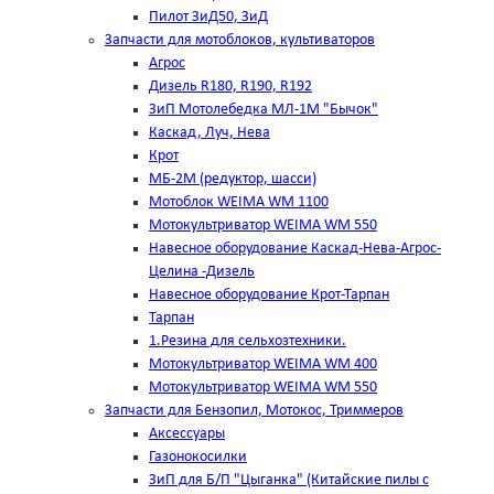
Пилот ЗиД50, ЗиД
Запчасти для мотоблоков, культиваторов
Агрос
Дизель R180, R190, R192
ЗиП Мотолебедка МЛ-1М "Бычок"
Каскад, Луч, Нева
Крот
МБ-2М (редуктор, шасси)
Мотоблок WEIMA WM 1100
Мотокультриватор WEIMA WM 550
Навесное оборудование Каскад-Нева-Агрос-
Целина -Дизель
Навесное оборудование Крот-Тарпан
Тарпан
1.Резина для сельхозтехники.
Мотокультриватор WEIMA WM 400
Мотокультриватор WEIMA WM 550
Запчасти для Бензопил, Мотокос, Триммеров
Аксессуары
Газонокосилки
ЗиП для Б/П "Цыганка" (Китайские пилы с