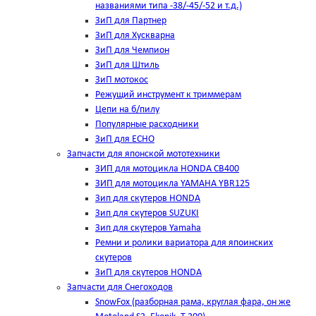
названиями типа -38/-45/-52 и т.д.)
ЗиП для Партнер
ЗиП для Хускварна
ЗиП для Чемпион
ЗиП для Штиль
ЗиП мотокос
Режущий инструмент к триммерам
Цепи на б/пилу
Популярные расходники
ЗиП для ЕСНО
Запчасти для японской мототехники
ЗИП для мотоцикла HONDA CB400
ЗИП для мотоцикла YAMAHA YBR125
Зип для скутеров HONDA
Зип для скутеров SUZUKI
Зип для скутеров Yamaha
Ремни и ролики вариатора для япоинских
скутеров
ЗиП для скутеров HONDA
Запчасти для Снегоходов
SnowFox (разборная рама, круглая фара, он же