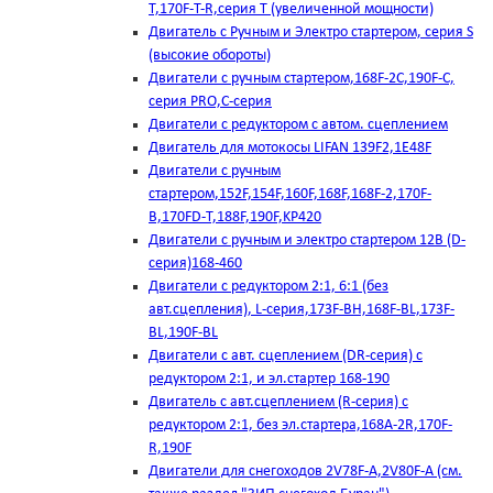
T,170F-T-R,серия Т (увеличенной мощности)
Двигатель с Ручным и Электро стартером, серия S
(высокие обороты)
Двигатели с ручным стартером,168F-2C,190F-C,
серия PRO,C-серия
Двигатели с редуктором с автом. сцеплением
Двигатель для мотокосы LIFAN 139F2,1E48F
Двигатели с ручным
стартером,152F,154F,160F,168F,168F-2,170F-
B,170FD-T,188F,190F,KP420
Двигатели с ручным и электро стартером 12В (D-
серия)168-460
Двигатели с редуктором 2:1, 6:1 (без
авт.сцепления), L-серия,173F-BH,168F-BL,173F-
BL,190F-BL
Двигатели с авт. сцеплением (DR-серия) с
редуктором 2:1, и эл.стартер 168-190
Двигатель с авт.сцеплением (R-серия) с
редуктором 2:1, без эл.стартера,168А-2R,170F-
R,190F
Двигатели для снегоходов 2V78F-A,2V80F-A (см.