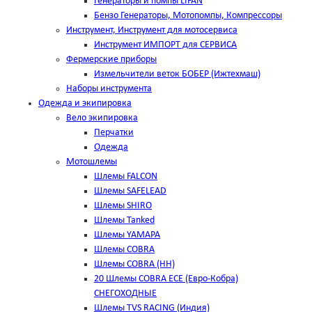
Генераторы и помпы LIFAN
Бензо Генераторы, Мотопомпы, Компрессоры
Инструмент, Инструмент для мотосервиса
Инструмент ИМПОРТ для СЕРВИСА
Фермерские приборы
Измельчители веток БОБЕР (Ижтехмаш)
Наборы инструмента
Одежда и экипировка
Вело экипировка
Перчатки
Одежда
Мотошлемы
Шлемы FALCON
Шлемы SAFELEAD
Шлемы SHIRO
Шлемы Tanked
Шлемы YAMAPA
Шлемы COBRA
Шлемы COBRA (HH)
20 Шлемы COBRA ECE (Евро-Кобра)
СНЕГОХОДНЫЕ
Шлемы TVS RACING (Индия)