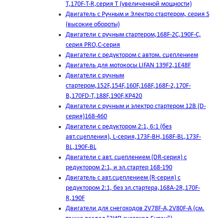
T,170F-T-R,серия Т (увеличенной мощности)
Двигатель с Ручным и Электро стартером, серия S
(высокие обороты)
Двигатели с ручным стартером,168F-2C,190F-C,
серия PRO,C-серия
Двигатели с редуктором с автом. сцеплением
Двигатель для мотокосы LIFAN 139F2,1E48F
Двигатели с ручным
стартером,152F,154F,160F,168F,168F-2,170F-
B,170FD-T,188F,190F,KP420
Двигатели с ручным и электро стартером 12В (D-
серия)168-460
Двигатели с редуктором 2:1, 6:1 (без
авт.сцепления), L-серия,173F-BH,168F-BL,173F-
BL,190F-BL
Двигатели с авт. сцеплением (DR-серия) с
редуктором 2:1, и эл.стартер 168-190
Двигатель с авт.сцеплением (R-серия) с
редуктором 2:1, без эл.стартера,168А-2R,170F-
R,190F
Двигатели для снегоходов 2V78F-A,2V80F-A (см.