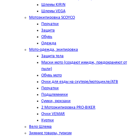
Шлемы KIRIN
Шлемы VEGA
Мотоэкипировка SCOYCO
Перчатки
Защита
Обувь
Одежда
Мото-одежда, экипировка
Защита тела
Маски мото (создают имидж, предохраняют от
пыли)
Обувь мото
Очки для езды на скутере/мотоцикле/АТВ
Перчатки
Подшлемники
Сумки, рюкзаки
2 Мотоэкипировка PRO-BIKER
Очки VEMAR
Куртки
Вело Шлема
Зимние товары, туризм