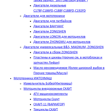
также раздел "ЗИП снегоход Буран")
Двигатели дизельные
C178F,С186FD,C188F,C188FD,C192FD
Двигатели для мототехники
Двигатели для питбайков
Двигатели ВАНЧАНГ
Двигатели ZONGSHEN
Двигатели LONCIN для мотоциклов
Двигатели ZHONGMU для мотоциклов
Двигатели универсальные B&S, MAGNUM, ZONGSHEN
Двигатели в сборе ZONGSHEN
Пластины и шкивы (прочие см. в мотоблоках и
запчастях Лифан)
Масло рекомендуемое (более широкий выбор в
Прочие товары/Масла)
Мототехника ИЖТЕХМАШ
Измельчитель Бобер(Ижтехмаш)
Мотоциклы внедорожные СКАУТ
ATV машинокомплекты
Мотоциклы Скаут
СКАУТ-11 (ВАРИАТОР)
Трициклы СКАУТ