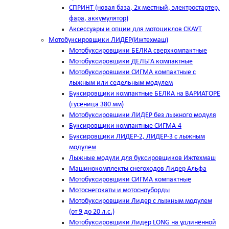
СПРИНТ (новая база, 2х местный, электростартер,
фара, аккумулятор)
Аксессуары и опции для мотоциклов СКАУТ
Мотобуксировщики ЛИДЕР(Ижтехмаш)
Мотобуксировщики БЕЛКА сверхкомпактные
Мотобуксировщики ДЕЛЬТА компактные
Мотобуксировщики СИГМА компактные с
лыжным или седельным модулем
Буксировщики компактные БЕЛКА на ВАРИАТОРЕ
(гусеница 380 мм)
Мотобуксировщики ЛИДЕР без лыжного модуля
Буксировщики компактные СИГМА-4
Буксировщики ЛИДЕР-2, ЛИДЕР-3 c лыжным
модулем
Лыжные модули для буксировщиков Ижтехмаш
Машинокомплекты снегоходов Лидер Альфа
Мотобуксировщики СИГМА компактные
Мотоснегокаты и мотосноуборды
Мотобуксировщики Лидер с лыжным модулем
(от 9 до 20 л.с.)
Мотобуксировщики Лидер LONG на удлинённой