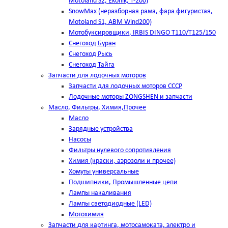
Motoland S2, Ekonik, T-200)
SnowMax (неразборная рама, фара фигуристая,
Motoland S1, ABM Wind200)
Мотобуксировщики, IRBIS DINGO Т110/Т125/150
Снегоход Буран
Снегоход Рысь
Снегоход Тайга
Запчасти для лодочных моторов
Запчасти для лодочных моторов СССР
Лодочные моторы ZONGSHEN и запчасти
Масло, Фильтры, Химия,Прочее
Масло
Зарядные устройства
Насосы
Фильтры нулевого сопротивления
Химия (краски, аэрозоли и прочее)
Хомуты универсальные
Подшипники, Промышленные цепи
Лампы накаливания
Лампы светодиодные (LED)
Мотохимия
Запчасти для картинга, мотосамоката, электро и