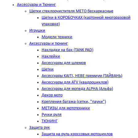
Аксессуары и Тюнинг
Щетки стеклоочистителя METO бескаркасные
Щетки в КОРОБОЧКАХ (картонной многоразовой
упаковке)
Игрушки
Модели техники
Аксессуары и тюнинг
Накладки на бак (TANK PAD)
Наклейки
Аксессуары для шлемов
Щетки
Аксессуары KAITI, HEBE премиум (ТАЙВАНЬ)
Аксессуары для ATV (квадроциклов)
Аксессуары для мопеда ALPHA (Альфа)
Декор мото
Крепления багажа (сетки, "пауки")
МЕТИЗЫ для мототехники
Ручки руля
ТЮНИНГ
Защита рук
Защита на руль кроссовых мотоциклов