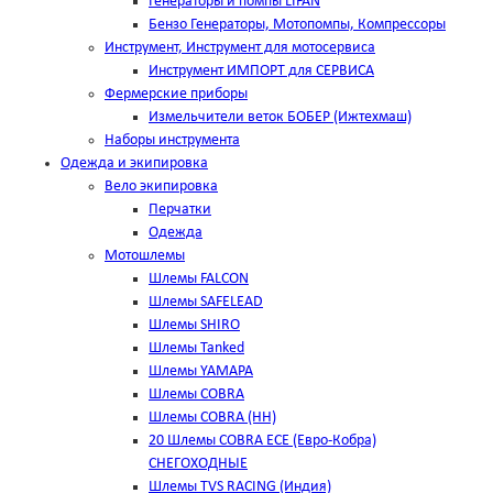
Генераторы и помпы LIFAN
Бензо Генераторы, Мотопомпы, Компрессоры
Инструмент, Инструмент для мотосервиса
Инструмент ИМПОРТ для СЕРВИСА
Фермерские приборы
Измельчители веток БОБЕР (Ижтехмаш)
Наборы инструмента
Одежда и экипировка
Вело экипировка
Перчатки
Одежда
Мотошлемы
Шлемы FALCON
Шлемы SAFELEAD
Шлемы SHIRO
Шлемы Tanked
Шлемы YAMAPA
Шлемы COBRA
Шлемы COBRA (HH)
20 Шлемы COBRA ECE (Евро-Кобра)
СНЕГОХОДНЫЕ
Шлемы TVS RACING (Индия)