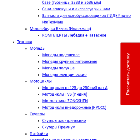
базе (гусеницы 3333 и 3636 мм)
Сани-волокуши и акссессуары к ним
Запчасти для мотобуксировщиков ЛИДЕР пр-во
ИжТехМаш
Мотолебедка Бычок (Ижтехмаш)
КОМПЛЕКТЫ Лебедка + Навесное
Техника
Мопеды
Мопеды подешевле
Рассчитать доставку
Мопеды крупные интересные
Мопеды получше
Мопеды электрические
Мотоциклы
Мотоциклы от 125 до 250 см3 кат А
Мотоциклы TVS (Индия)
Мототехника ZONGSHEN
Мотоциклы внедорожные (КРОСС)
Скутеры
Скутеры электрические
Скутеры Премиум
Питбайки