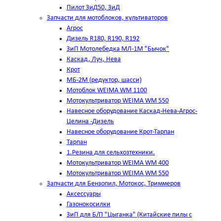
Пилот ЗиД50, ЗиД
Запчасти для мотоблоков, культиваторов
Агрос
Дизель R180, R190, R192
ЗиП Мотолебедка МЛ-1М "Бычок"
Каскад, Луч, Нева
Крот
МБ-2М (редуктор, шасси)
Мотоблок WEIMA WM 1100
Мотокультриватор WEIMA WM 550
Навесное оборудование Каскад-Нева-Агрос-
Целина -Дизель
Навесное оборудование Крот-Тарпан
Тарпан
1.Резина для сельхозтехники.
Мотокультриватор WEIMA WM 400
Мотокультриватор WEIMA WM 550
Запчасти для Бензопил, Мотокос, Триммеров
Аксессуары
Газонокосилки
ЗиП для Б/П "Цыганка" (Китайские пилы с