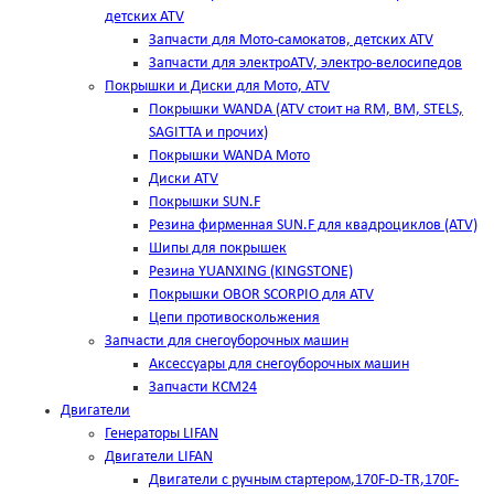
детских ATV
Запчасти для Мото-самокатов, детских ATV
Запчасти для электроATV, электро-велосипедов
Покрышки и Диски для Мото, ATV
Покрышки WANDA (АТV стоит на RM, BM, STELS,
SAGITTA и прочих)
Покрышки WANDA Мото
Диски ATV
Покрышки SUN.F
Резина фирменная SUN.F для квадроциклов (АТV)
Шипы для покрышек
Резина YUANXING (KINGSTONE)
Покрышки OBOR SCORPIO для ATV
Цепи противоскольжения
Запчасти для снегоуборочных машин
Аксессуары для снегоуборочных машин
Запчасти КСМ24
Двигатели
Генераторы LIFAN
Двигатели LIFAN
Двигатели с ручным стартером,170F-D-TR,170F-