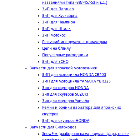
названиями типа -38/-45/-52 и т.д.)
ЗиП для Партнер
ЗиП для Хускварна
ЗиП для Чемпион
ЗиП для Штиль
ЗиП мотокос
Режущий инструмент к триммерам
Цепи на б/пилу
Популярные расходники
ЗиП для ЕСНО
Запчасти для японской мототехники
ЗИП для мотоцикла HONDA CB400
ЗИП для мотоцикла YAMAHA YBR125
Зип для скутеров HONDA
Зип для скутеров SUZUKI
Зип для скутеров Yamaha
Ремни и ролики вариатора для япоинских
скутеров
ЗиП для скутеров HONDA
Запчасти для Снегоходов
SnowFox (разборная рама, круглая фара, он же