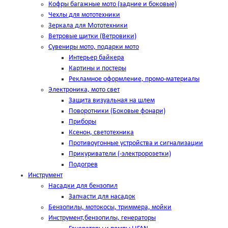
Кофры багажные мото (задние и боковые)
Чехлы для мототехники
Зеркала для Мототехники
Ветровые щитки (Ветровики)
Сувениры мото, подарки мото
Интерьер байкера
Картины и постеры
Рекламное оформление, промо-материалы
Электроника, мото свет
Защита визуальная на шлем
Поворотники (Боковые фонари)
Приборы
Ксенон, светотехника
Противоугонные устройства и сигнализации
Прикуриватели (-электророзетки)
Подогрев
Инструмент
Насадки для бензопил
Запчасти для насадок
Бензопилы, мотокосы, триммера, мойки
Инструмент,бензопилы, генераторы