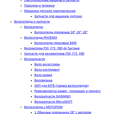
Снегоуборочные машины и запчасти
Прицепы и тележки
Машинки детские электрические
Запчасти для машинок детских
Велосипеды и запчасти
Велосипеды
Велосипеды дорожные 24",26",28"
Велосипеды PHOENIX
Велосипеды трюковые BMX
Веломоторы F50, F72, F80,4х Тактные
Запчасти для веломоторов F50, F72, F80
Велозапчасти
Вело аксессуары
Вело инструмент
Вело химия
Велорезина
ЗИП для MTB (горных велосипедов)
Ремкомплекты камер , покрышек и прочего
Велозапчасти SHIMANO
Велозапчасти MicroSHIFT
Велосипеды с МОТОРОМ
1 Обычные дорожники 28" с мотором