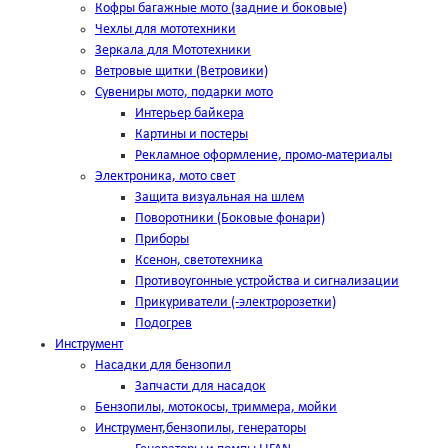
Кофры багажные мото (задние и боковые)
Чехлы для мототехники
Зеркала для Мототехники
Ветровые щитки (Ветровики)
Сувениры мото, подарки мото
Интерьер байкера
Картины и постеры
Рекламное оформление, промо-материалы
Электроника, мото свет
Защита визуальная на шлем
Поворотники (Боковые фонари)
Приборы
Ксенон, светотехника
Противоугонные устройства и сигнализации
Прикуриватели (-электророзетки)
Подогрев
Инструмент
Насадки для бензопил
Запчасти для насадок
Бензопилы, мотокосы, триммера, мойки
Инструмент,бензопилы, генераторы