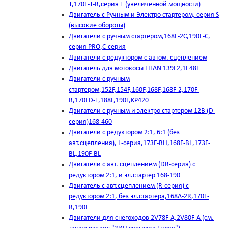
T,170F-T-R,серия Т (увеличенной мощности)
Двигатель с Ручным и Электро стартером, серия S
(высокие обороты)
Двигатели с ручным стартером,168F-2C,190F-C,
серия PRO,C-серия
Двигатели с редуктором с автом. сцеплением
Двигатель для мотокосы LIFAN 139F2,1E48F
Двигатели с ручным
стартером,152F,154F,160F,168F,168F-2,170F-
B,170FD-T,188F,190F,KP420
Двигатели с ручным и электро стартером 12В (D-
серия)168-460
Двигатели с редуктором 2:1, 6:1 (без
авт.сцепления), L-серия,173F-BH,168F-BL,173F-
BL,190F-BL
Двигатели с авт. сцеплением (DR-серия) с
редуктором 2:1, и эл.стартер 168-190
Двигатель с авт.сцеплением (R-серия) с
редуктором 2:1, без эл.стартера,168А-2R,170F-
R,190F
Двигатели для снегоходов 2V78F-A,2V80F-A (см.