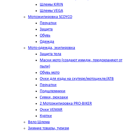
Шлемы KIRIN
Шлемы VEGA
Мотоэкипировка SCOYCO
Перчатки
Защита
Обувь
Одежда
Мото-одежда, экипировка
Защита тела
Маски мото (создают имидж, предохраняют от
пыли)
Обувь мото
Очки для езды на скутере/мотоцикле/АТВ
Перчатки
Подшлемники
Сумки, рюкзаки
2 Мотоэкипировка PRO-BIKER
Очки VEMAR
Куртки
Вело Шлема
Зимние товары, туризм