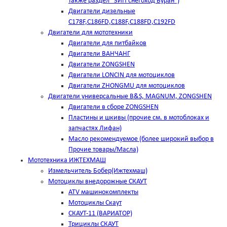
также раздел "ЗИП снегоход Буран")
Двигатели дизельные
C178F,С186FD,C188F,C188FD,C192FD
Двигатели для мототехники
Двигатели для питбайков
Двигатели ВАНЧАНГ
Двигатели ZONGSHEN
Двигатели LONCIN для мотоциклов
Двигатели ZHONGMU для мотоциклов
Двигатели универсальные B&S, MAGNUM, ZONGSHEN
Двигатели в сборе ZONGSHEN
Пластины и шкивы (прочие см. в мотоблоках и
запчастях Лифан)
Масло рекомендуемое (более широкий выбор в
Прочие товары/Масла)
Мототехника ИЖТЕХМАШ
Измельчитель Бобер(Ижтехмаш)
Мотоциклы внедорожные СКАУТ
ATV машинокомплекты
Мотоциклы Скаут
СКАУТ-11 (ВАРИАТОР)
Трициклы СКАУТ