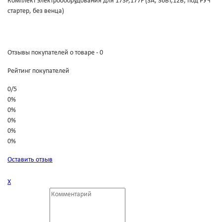
Комплект электрооборудования для 173F,177F (3А, 36Вт,12В, под РУЧ
стартер, без венца)
Отзывы покупателей о товаре - 0
Рейтинг покупателей
0
/
5
0%
0%
0%
0%
0%
Оставить отзыв
Х