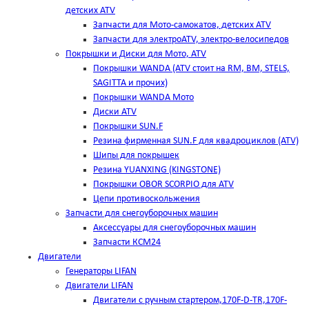
детских ATV
Запчасти для Мото-самокатов, детских ATV
Запчасти для электроATV, электро-велосипедов
Покрышки и Диски для Мото, ATV
Покрышки WANDA (АТV стоит на RM, BM, STELS,
SAGITTA и прочих)
Покрышки WANDA Мото
Диски ATV
Покрышки SUN.F
Резина фирменная SUN.F для квадроциклов (АТV)
Шипы для покрышек
Резина YUANXING (KINGSTONE)
Покрышки OBOR SCORPIO для ATV
Цепи противоскольжения
Запчасти для снегоуборочных машин
Аксессуары для снегоуборочных машин
Запчасти КСМ24
Двигатели
Генераторы LIFAN
Двигатели LIFAN
Двигатели с ручным стартером,170F-D-TR,170F-