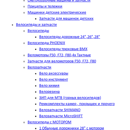
Снегоуборочные машины и запчасти
Прицепы и тележки
Машинки детские электрические
Запчасти для машинок детских
Велосипеды и запчасти
Велосипеды
Велосипеды дорожные 24",26",28"
Велосипеды PHOENIX
Велосипеды трюковые BMX
Веломоторы F50, F72, F80,4х Тактные
Запчасти для веломоторов F50, F72, F80
Велозапчасти
Вело аксессуары
Вело инструмент
Вело химия
Велорезина
ЗИП для MTB (горных велосипедов)
Ремкомплекты камер , покрышек и прочего
Велозапчасти SHIMANO
Велозапчасти MicroSHIFT
Велосипеды с МОТОРОМ
1 Обычные дорожники 28" с мотором