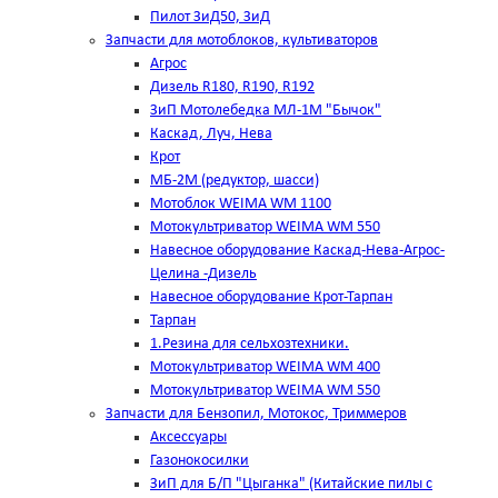
Пилот ЗиД50, ЗиД
Запчасти для мотоблоков, культиваторов
Агрос
Дизель R180, R190, R192
ЗиП Мотолебедка МЛ-1М "Бычок"
Каскад, Луч, Нева
Крот
МБ-2М (редуктор, шасси)
Мотоблок WEIMA WM 1100
Мотокультриватор WEIMA WM 550
Навесное оборудование Каскад-Нева-Агрос-
Целина -Дизель
Навесное оборудование Крот-Тарпан
Тарпан
1.Резина для сельхозтехники.
Мотокультриватор WEIMA WM 400
Мотокультриватор WEIMA WM 550
Запчасти для Бензопил, Мотокос, Триммеров
Аксессуары
Газонокосилки
ЗиП для Б/П "Цыганка" (Китайские пилы с