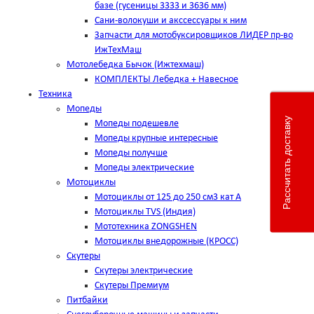
базе (гусеницы 3333 и 3636 мм)
Сани-волокуши и акссессуары к ним
Запчасти для мотобуксировщиков ЛИДЕР пр-во
ИжТехМаш
Мотолебедка Бычок (Ижтехмаш)
КОМПЛЕКТЫ Лебедка + Навесное
Техника
Мопеды
Рассчитать доставку
Мопеды подешевле
Мопеды крупные интересные
Мопеды получше
Мопеды электрические
Мотоциклы
Мотоциклы от 125 до 250 см3 кат А
Мотоциклы TVS (Индия)
Мототехника ZONGSHEN
Мотоциклы внедорожные (КРОСС)
Скутеры
Скутеры электрические
Скутеры Премиум
Питбайки