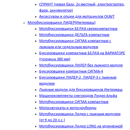
СПРИНТ (новая база, 2х местный, электростартер,
фара, аккумулятор)
Аксессуары и опции для мотоциклов СКАУТ
Мотобуксировщики ЛИДЕР(Ижтехмаш)
Мотобуксировщики БЕЛКА сверхкомпактные
Мотобуксировщики ДЕЛЬТА компактные
Мотобуксировщики СИГМА компактные с
лыжным или седельным модулем
Буксировщики компактные БЕЛКА на ВАРИАТОРЕ
(гусеница 380 мм)
Мотобуксировщики ЛИДЕР без лыжного модуля
Буксировщики компактные СИГМА-4
Буксировщики ЛИДЕР-2, ЛИДЕР-3 c лыжным
модулем
Лыжные модули для буксировщиков Ижтехмаш
Машинокомплекты снегоходов Лидер Альфа
Мотобуксировщики СИГМА компактные
Мотоснегокаты и мотосноуборды
Мотобуксировщики Лидер с лыжным модулем
(от 9 до 20 л.с.)
Мотобуксировщики Лидер LONG на удлинённой