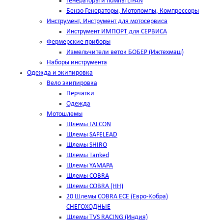
Генераторы и помпы LIFAN
Бензо Генераторы, Мотопомпы, Компрессоры
Инструмент, Инструмент для мотосервиса
Инструмент ИМПОРТ для СЕРВИСА
Фермерские приборы
Измельчители веток БОБЕР (Ижтехмаш)
Наборы инструмента
Одежда и экипировка
Вело экипировка
Перчатки
Одежда
Мотошлемы
Шлемы FALCON
Шлемы SAFELEAD
Шлемы SHIRO
Шлемы Tanked
Шлемы YAMAPA
Шлемы COBRA
Шлемы COBRA (HH)
20 Шлемы COBRA ECE (Евро-Кобра)
СНЕГОХОДНЫЕ
Шлемы TVS RACING (Индия)