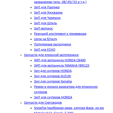
названиями типа -38/-45/-52 и т.д.)
ЗиП для Партнер
ЗиП для Хускварна
ЗиП для Чемпион
ЗиП для Штиль
ЗиП мотокос
Режущий инструмент к триммерам
Цепи на б/пилу
Популярные расходники
ЗиП для ЕСНО
Запчасти для японской мототехники
ЗИП для мотоцикла HONDA CB400
ЗИП для мотоцикла YAMAHA YBR125
Зип для скутеров HONDA
Зип для скутеров SUZUKI
Зип для скутеров Yamaha
Ремни и ролики вариатора для япоинских
скутеров
ЗиП для скутеров HONDA
Запчасти для Снегоходов
SnowFox (разборная рама, круглая фара, он же