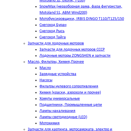
Motoland S2, Ekonik, T-200)
SnowMax (неразборная рама, фара фигуристая,
Motoland S1, ABM Wind200)
Мотобуксировщики, IRBIS DINGO Т110/Т125/150
Снегоход Буран
Снегоход Рысь
Снегоход Тайга
Запчасти для лодочных моторов
Запчасти для лодочных моторов СССР
Лодочные моторы ZONGSHEN и запчасти
Масло, Фильтры, Химия,Прочее
Масло
Зарядные устройства
Насосы
Фильтры нулевого сопротивления
Химия (краски, аэрозоли и прочее)
Хомуты универсальные
Подшипники, Промышленные цепи
Лампы накаливания
Лампы светодиодные (LED)
Мотохимия
Запчасти для картинга, мотосамоката, электро и