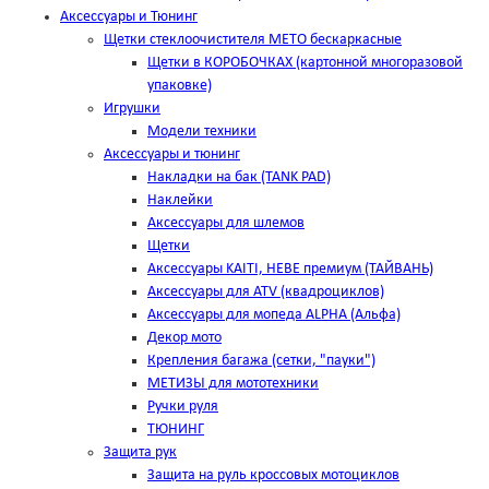
Аксессуары и Тюнинг
Щетки стеклоочистителя METO бескаркасные
Щетки в КОРОБОЧКАХ (картонной многоразовой
упаковке)
Игрушки
Модели техники
Аксессуары и тюнинг
Накладки на бак (TANK PAD)
Наклейки
Аксессуары для шлемов
Щетки
Аксессуары KAITI, HEBE премиум (ТАЙВАНЬ)
Аксессуары для ATV (квадроциклов)
Аксессуары для мопеда ALPHA (Альфа)
Декор мото
Крепления багажа (сетки, "пауки")
МЕТИЗЫ для мототехники
Ручки руля
ТЮНИНГ
Защита рук
Защита на руль кроссовых мотоциклов