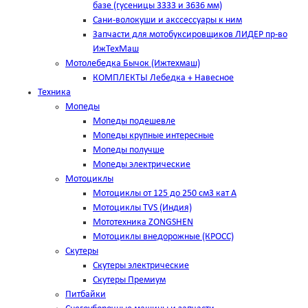
базе (гусеницы 3333 и 3636 мм)
Сани-волокуши и акссессуары к ним
Запчасти для мотобуксировщиков ЛИДЕР пр-во
ИжТехМаш
Мотолебедка Бычок (Ижтехмаш)
КОМПЛЕКТЫ Лебедка + Навесное
Техника
Мопеды
Мопеды подешевле
Мопеды крупные интересные
Мопеды получше
Мопеды электрические
Мотоциклы
Мотоциклы от 125 до 250 см3 кат А
Мотоциклы TVS (Индия)
Мототехника ZONGSHEN
Мотоциклы внедорожные (КРОСС)
Скутеры
Скутеры электрические
Скутеры Премиум
Питбайки