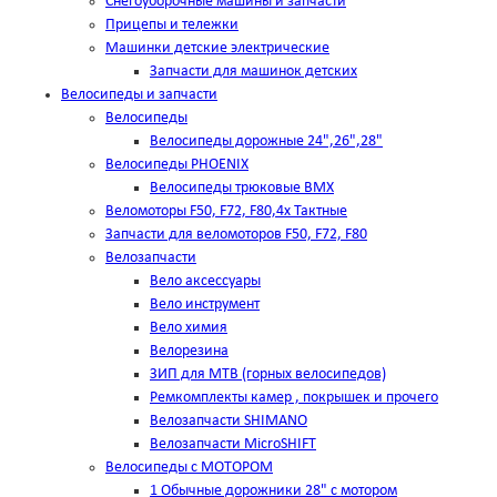
Снегоуборочные машины и запчасти
Прицепы и тележки
Машинки детские электрические
Запчасти для машинок детских
Велосипеды и запчасти
Велосипеды
Велосипеды дорожные 24",26",28"
Велосипеды PHOENIX
Велосипеды трюковые BMX
Веломоторы F50, F72, F80,4х Тактные
Запчасти для веломоторов F50, F72, F80
Велозапчасти
Вело аксессуары
Вело инструмент
Вело химия
Велорезина
ЗИП для MTB (горных велосипедов)
Ремкомплекты камер , покрышек и прочего
Велозапчасти SHIMANO
Велозапчасти MicroSHIFT
Велосипеды с МОТОРОМ
1 Обычные дорожники 28" с мотором