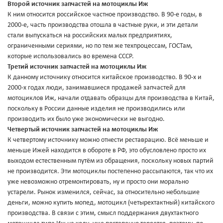
Второй источник запчастей на мотоциклы Иж
К ним относится российское частное производство. В 90-е годы, в
2000-е, часть производства отошла в частные руки, и эти детали
стали выпускаться на российских малых предприятиях,
ограниченными сериями, но по тем же техпроцессам, ГОСТам,
которые использовались во времена СССР.
Третий источник запчастей на мотоциклы Иж
К данному источнику относится китайское производство. В 90-х и
2000-х годах люди, занимавшиеся продажей запчастей для
мотоциклов Иж, начали отдавать образцы для производства в Китай,
поскольку в России данные изделия не производились или
производить их было уже экономически не выгодно.
Четвертый источник запчастей на мотоциклы Иж
К четвертому источнику можно отнести реставрацию. Всё меньше и
меньше Ижей находится в обороте в РФ, это обусловлено просто их
выходом естественным путём из обращения, поскольку новых партий
не производится. Эти мотоциклы постепенно рассыпаются, так что их
уже невозможно отремонтировать, ну и просто они морально
устарели. Рынок изменился, сейчас, за относительно небольшие
деньги, можно купить мопед, мотоцикл (четырехтактный) китайского
производства. В связи с этим, смысл поддержания двухтактного