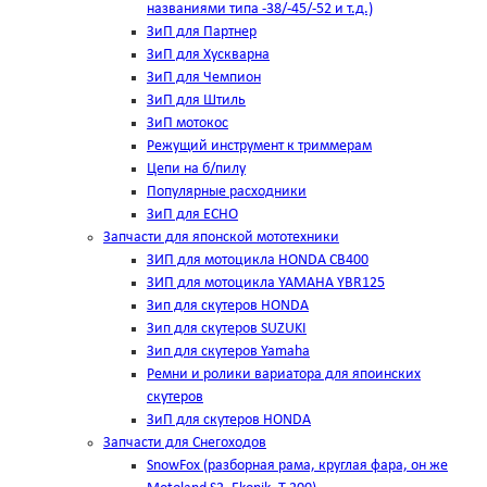
названиями типа -38/-45/-52 и т.д.)
ЗиП для Партнер
ЗиП для Хускварна
ЗиП для Чемпион
ЗиП для Штиль
ЗиП мотокос
Режущий инструмент к триммерам
Цепи на б/пилу
Популярные расходники
ЗиП для ЕСНО
Запчасти для японской мототехники
ЗИП для мотоцикла HONDA CB400
ЗИП для мотоцикла YAMAHA YBR125
Зип для скутеров HONDA
Зип для скутеров SUZUKI
Зип для скутеров Yamaha
Ремни и ролики вариатора для япоинских
скутеров
ЗиП для скутеров HONDA
Запчасти для Снегоходов
SnowFox (разборная рама, круглая фара, он же