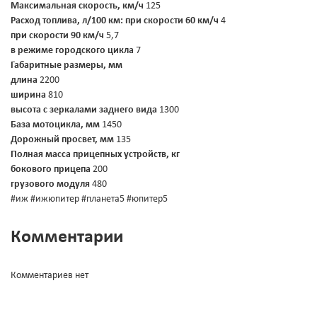
Максимальная скорость, км/ч
125
Расход топлива, л/100 км:
при скорости 60 км/ч
4
при скорости 90 км/ч
5,7
в режиме городского цикла
7
Габаритные размеры, мм
длина
2200
ширина
810
высота с зеркалами заднего вида
1300
База мотоцикла, мм
1450
Дорожный просвет, мм
135
Полная масса прицепных устройств, кг
бокового прицепа
200
грузового модуля
480
#иж #ижюпитер #планета5 #юпитер5
Комментарии
Комментариев нет