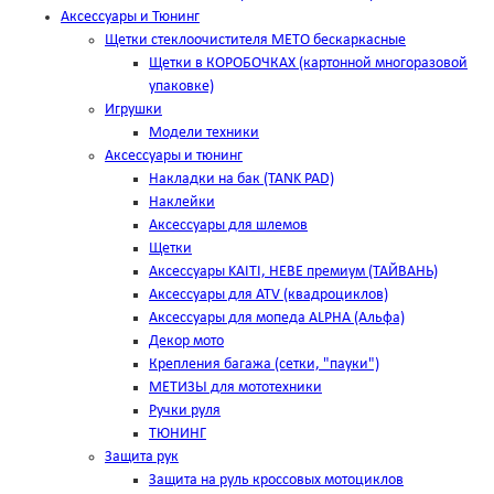
Аксессуары и Тюнинг
Щетки стеклоочистителя METO бескаркасные
Щетки в КОРОБОЧКАХ (картонной многоразовой
упаковке)
Игрушки
Модели техники
Аксессуары и тюнинг
Накладки на бак (TANK PAD)
Наклейки
Аксессуары для шлемов
Щетки
Аксессуары KAITI, HEBE премиум (ТАЙВАНЬ)
Аксессуары для ATV (квадроциклов)
Аксессуары для мопеда ALPHA (Альфа)
Декор мото
Крепления багажа (сетки, "пауки")
МЕТИЗЫ для мототехники
Ручки руля
ТЮНИНГ
Защита рук
Защита на руль кроссовых мотоциклов