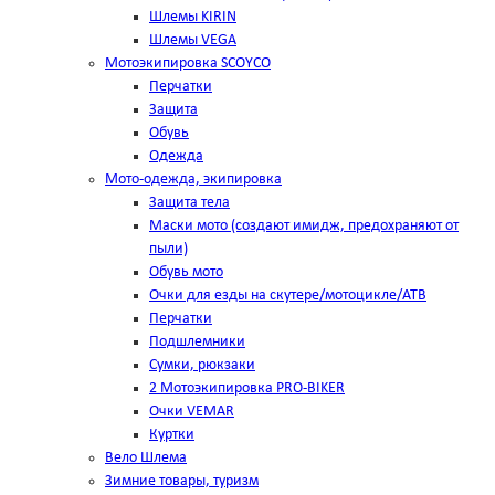
Шлемы KIRIN
Шлемы VEGA
Мотоэкипировка SCOYCO
Перчатки
Защита
Обувь
Одежда
Мото-одежда, экипировка
Защита тела
Маски мото (создают имидж, предохраняют от
пыли)
Обувь мото
Очки для езды на скутере/мотоцикле/АТВ
Перчатки
Подшлемники
Сумки, рюкзаки
2 Мотоэкипировка PRO-BIKER
Очки VEMAR
Куртки
Вело Шлема
Зимние товары, туризм