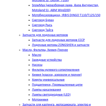
Motoland S2, Ekonik, T-200)
SnowMax (неразборная рама, фара фигуристая,
Motoland S1, ABM Wind200)
Мотобуксировщики, IRBIS DINGO Т110/Т125/150
Снегоход Буран
Снегоход Рысь
Снегоход Тайга
Запчасти для лодочных моторов
Запчасти для лодочных моторов СССР
Лодочные моторы ZONGSHEN и запчасти
Масло, Фильтры, Химия,Прочее
Масло
Зарядные устройства
Насосы
Фильтры нулевого сопротивления
Химия (краски, аэрозоли и прочее)
Хомуты универсальные
Подшипники, Промышленные цепи
Лампы накаливания
Лампы светодиодные (LED)
Мотохимия
Запчасти для картинга, мотосамоката, электро и