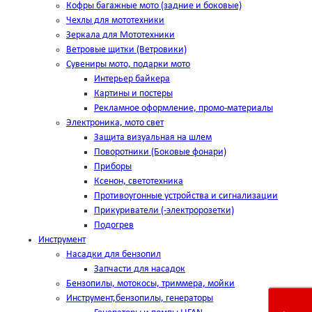
Кофры багажные мото (задние и боковые)
Чехлы для мототехники
Зеркала для Мототехники
Ветровые щитки (Ветровики)
Сувениры мото, подарки мото
Интерьер байкера
Картины и постеры
Рекламное оформление, промо-материалы
Электроника, мото свет
Защита визуальная на шлем
Поворотники (Боковые фонари)
Приборы
Ксенон, светотехника
Противоугонные устройства и сигнализации
Прикуриватели (-электророзетки)
Подогрев
Инструмент
Насадки для бензопил
Запчасти для насадок
Бензопилы, мотокосы, триммера, мойки
Инструмент,бензопилы, генераторы