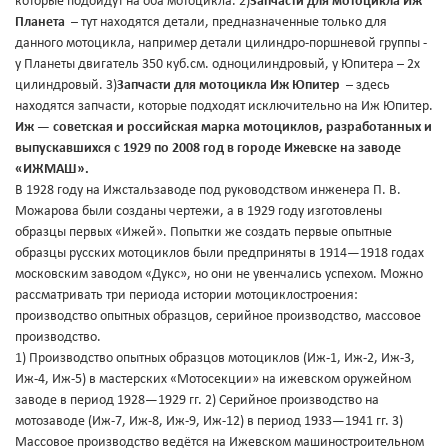
которые подойдут на оба мотоцикла. 2)
Запчасти для мотоцикла Иж
Планета
– тут находятся детали, предназначенные только для
данного мотоцикла, например детали цилиндро-поршневой группы -
у Планеты двигатель 350 куб.см. одноцилиндровый, у Юпитера – 2х
цилиндровый. 3)
Запчасти для мотоцикла Иж Юпитер
– здесь
находятся запчасти, которые подходят исключительно на Иж Юпитер.
Иж — советская и российская марка мотоциклов, разработанных и
выпускавшихся с 1929 по 2008 год в городе Ижевске на заводе
«ИЖМАШ».
В 1928 году на Ижстальзаводе под руководством инженера П. В.
Можарова были созданы чертежи, а в 1929 году изготовлены
образцы первых «Ижей». Попытки же создать первые опытные
образцы русских мотоциклов были предприняты в 1914—1918 годах
московским заводом «Дукс», но они не увенчались успехом. Можно
рассматривать три периода истории мотоциклостроения:
производство опытных образцов, серийное производство, массовое
производство.
1) Производство опытных образцов мотоциклов (Иж-1, Иж-2, Иж-3,
Иж-4, Иж-5) в мастерских «Мотосекции» на ижевском оружейном
заводе в период 1928—1929 гг. 2) Серийное производство на
мотозаводе (Иж-7, Иж-8, Иж-9, Иж-12) в период 1933—1941 гг. 3)
Массовое производство ведётся на Ижевском машиностроительном