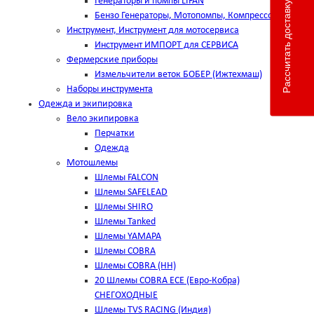
Генераторы и помпы LIFAN
Рассчитать доставку
Бензо Генераторы, Мотопомпы, Компрессоры
Инструмент, Инструмент для мотосервиса
Инструмент ИМПОРТ для СЕРВИСА
Фермерские приборы
Измельчители веток БОБЕР (Ижтехмаш)
Наборы инструмента
Одежда и экипировка
Вело экипировка
Перчатки
Одежда
Мотошлемы
Шлемы FALCON
Шлемы SAFELEAD
Шлемы SHIRO
Шлемы Tanked
Шлемы YAMAPA
Шлемы COBRA
Шлемы COBRA (HH)
20 Шлемы COBRA ECE (Евро-Кобра)
СНЕГОХОДНЫЕ
Шлемы TVS RACING (Индия)