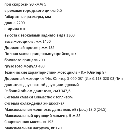
при скорости 90 км/ч
5
в режиме городского цикла
6,5
Габаритные размеры, мм
длина
2200
ширина
810
высота с зеркалами заднего вида
1300
База мотоцикла, мм
1450
Дорожный просвет, мм
135
Полная масса прицепных устройств, кг:
бокового прицепа
200
грузового модуля
480
Технические характеристики мотоцикла «Иж Юпитер 5»
Дорожный мотоцикл
"Иж Юпитер 5-020-03" (Иж 6.113-020-03)
Тип
двигателя
двухтактный двухцилиндровый
Рабочий объем двигателя, см3
347,6
Система смазки
Совместно с топливом
Система охлаждения
жидкостная
Максимальная мощность двигателя, кВт (л.с.)
18,0 (24,5)
Максимальный крутящий момент, Н-м
35
Снаряженная масса, кг
193
Максимальная нагрузка, кг
170