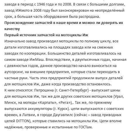
заводе в период с 1946 года и по 2008. В связи с большими долгами,
завод ИЖмото в 2008 году был законсервирован на неопределённый
срок, а большая часть оборудования была распродана.
Происхождение запчастей в наше время и можно ли доверять их
качеству
Первый источник запчастей на мотоциклы Иж
Изначально завод производил мотоциклы по полному циклу, все
детали изготавливались на площадях завода или на смежных
заводах по кооперации. Большинство деталей изготавливалось на
самом заводе ИжМаш. Впоследствии, в двухтысячных годах, начиная
с девяностых годов, данное производство начало выноситься на
аутсорсинг, на внешние предприятия, которые стали переходить в
частные руки. Часть этих предприятий продолжили выпуск деталей
для мотоциклов Иж, даже когда производство остановилось.
К ним относятся: Петрошина (г. Санкт-Петербург) - выпускает шины
для мотоциклов Иж, так же для других советских мотоциклов (Урал,
Минск, на мопеды «Карпаты», «Рига»),. Так же, по-прежнему
выпускаются аккумуляторы (г. Курск). цепи выпускаются с советских
времен, в Латвии, в городе Даугавпилс (сейчас – завод приводных
цепей DITTON), которые ставились на мотоциклы Иж. Цепи вполне
надёжные, проверенные и испытанные по ГОСТам.