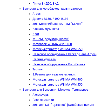
Пилот ЗиД50, ЗиД
Запчасти для мотоблоков, культиваторов
Агрос
Дизель R180, R190, R192
ЗиП Мотолебедка МЛ-1М "Бычок"
Каскад, Луч, Нева
Крот
МБ-2М (редуктор, шасси)
Мотоблок WEIMA WM 1100
Мотокультриватор WEIMA WM 550
Навесное оборудование Каскад-Нева-Агрос-
Целина -Дизель
Навесное оборудование Крот-Тарпан
Тарпан
1.Резина для сельхозтехники.
Мотокультриватор WEIMA WM 400
Мотокультриватор WEIMA WM 550
Запчасти для Бензопил, Мотокос, Триммеров
Аксессуары
Газонокосилки
ЗиП для Б/П "Цыганка" (Китайские пилы с