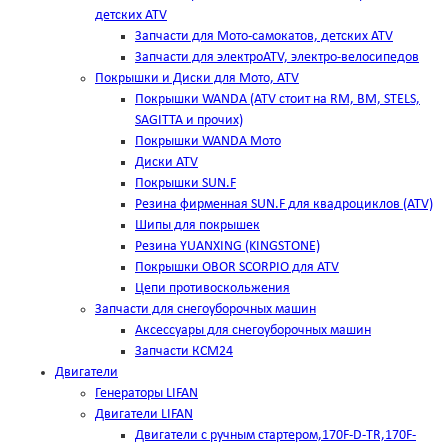
детских ATV
Запчасти для Мото-самокатов, детских ATV
Запчасти для электроATV, электро-велосипедов
Покрышки и Диски для Мото, ATV
Покрышки WANDA (АТV стоит на RM, BM, STELS,
SAGITTA и прочих)
Покрышки WANDA Мото
Диски ATV
Покрышки SUN.F
Резина фирменная SUN.F для квадроциклов (АТV)
Шипы для покрышек
Резина YUANXING (KINGSTONE)
Покрышки OBOR SCORPIO для ATV
Цепи противоскольжения
Запчасти для снегоуборочных машин
Аксессуары для снегоуборочных машин
Запчасти КСМ24
Двигатели
Генераторы LIFAN
Двигатели LIFAN
Двигатели с ручным стартером,170F-D-TR,170F-