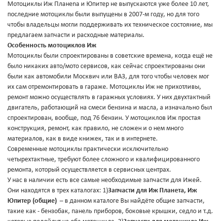
Мотоциклы Иж Планеnа и Юпитер не выпускаются уже более 10 лет,
последние мотоциклы были выпущены в 2007-м году, но для того
чтобы владельцы могли поддерживать их техническое состояние, мы
предлагаем запчасти и расходные материалы.
Особенность мотоциклов Иж
Мотоциклы были спроектированы в советские времена, когда ещё не
было никаких авто/мото сервисов, как сейчас спроектированы они
были как автомобили Москвич или ВАЗ, для того чтобы человек мог
их сам отремонтировать в гараже. Мотоциклы Иж не прихотливы,
ремонт можно осуществлять в гаражных условиях. У них двухтактный
двигатель, работающий на смеси бензина и масла, а изначально был
спроектирован, вообще, под 76 бензин. У мотоциклов Иж простая
конструкция, ремонт, как правило, не сложен и о нем много
материалов, как в виде книжек, так и в интернете.
Современные мотоциклы практически исключительно
четырехтактные, требуют более сложного и квалифицированного
ремонта, который осуществляется в сервисных центрах.
У нас в наличии есть все самые необходимые запчасти для Ижей.
Они находятся в трех каталогах: 1)
Запчасти для Иж Планета, Иж
Юпитер (общие)
– в данном каталоге Вы найдёте общие запчасти,
такие как - бензобак, панель приборов, боковые крышки, седло и т.д.