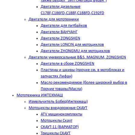
также раздел "ЗИП снегоход Буран")
Двигатели дизельные
C178F,С186FD,C188F,C188FD,C192FD
Двигатели для мототехники
Двигатели для питбайков
Двигатели ВАНЧАНГ
Двигатели ZONGSHEN
Двигатели LONCIN для мотоциклов
Двигатели ZHONGMU для мотоциклов
Двигатели универсальные B&S, MAGNUM, ZONGSHEN
Двигатели в сборе ZONGSHEN
Пластины и шкивы (прочие см. в мотоблоках и
запчастях Лифан)
Масло рекомендуемое (более широкий выбор в
Прочие товары/Масла)
Мототехника ИЖТЕХМАШ
Измельчитель Бобер(Ижтехмаш)
Мотоциклы внедорожные СКАУТ
ATV машинокомплекты
Мотоциклы Скаут
СКАУТ-11 (ВАРИАТОР)
Трициклы СКАУТ