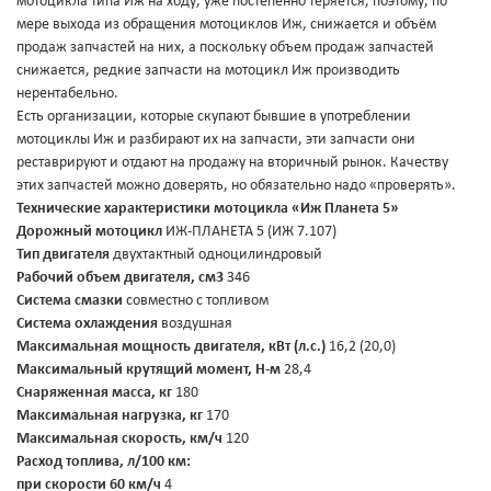
мотоцикла типа Иж на ходу, уже постепенно теряется, поэтому, по
мере выхода из обращения мотоциклов Иж, снижается и объём
продаж запчастей на них, а поскольку объем продаж запчастей
снижается, редкие запчасти на мотоцикл Иж производить
нерентабельно.
Есть организации, которые скупают бывшие в употреблении
мотоциклы Иж и разбирают их на запчасти, эти запчасти они
реставрируют и отдают на продажу на вторичный рынок. Качеству
этих запчастей можно доверять, но обязательно надо «проверять».
Технические характеристики мотоцикла «Иж Планета 5»
Дорожный мотоцикл
ИЖ-ПЛАНЕТА 5 (ИЖ 7.107)
Тип двигателя
двухтактный одноцилиндровый
Рабочий объем двигателя, см3
346
Система смазки
совместно с топливом
Система охлаждения
воздушная
Максимальная мощность двигателя, кВт (л.с.)
16,2 (20,0)
Максимальный крутящий момент, Н-м
28,4
Снаряженная масса, кг
180
Максимальная нагрузка, кг
170
Максимальная скорость, км/ч
120
Расход топлива, л/100 км:
при скорости 60 км/ч
4