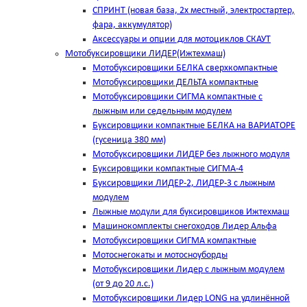
СПРИНТ (новая база, 2х местный, электростартер,
фара, аккумулятор)
Аксессуары и опции для мотоциклов СКАУТ
Мотобуксировщики ЛИДЕР(Ижтехмаш)
Мотобуксировщики БЕЛКА сверхкомпактные
Мотобуксировщики ДЕЛЬТА компактные
Мотобуксировщики СИГМА компактные с
лыжным или седельным модулем
Буксировщики компактные БЕЛКА на ВАРИАТОРЕ
(гусеница 380 мм)
Мотобуксировщики ЛИДЕР без лыжного модуля
Буксировщики компактные СИГМА-4
Буксировщики ЛИДЕР-2, ЛИДЕР-3 c лыжным
модулем
Лыжные модули для буксировщиков Ижтехмаш
Машинокомплекты снегоходов Лидер Альфа
Мотобуксировщики СИГМА компактные
Мотоснегокаты и мотосноуборды
Мотобуксировщики Лидер с лыжным модулем
(от 9 до 20 л.с.)
Мотобуксировщики Лидер LONG на удлинённой