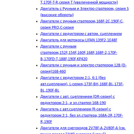
T,170F-T-R,серия Т (увеличенной мощности)
Двигатель с Ручным и Электро стартером, серия S
(высокие обороты)
Двигатели с ручным стартером,168F-2C,190F-C,
серия PRO,C-серия
Двигатели с редуктором с автом. сцеплением
Двигатель для мотокосы LIFAN 139F2,1E48F
Двигатели с ручным
стартером,152F,154F,160F,168F,168F-2,170F-
B,170FD-T,188F,190F,KP420
Двигатели с ручным и электро стартером 12В (D-
серия)168-460
Двигатели с редуктором 2:1, 6:1 (без
авт.сцепления), L-серия,173F-BH,168F-BL,173F-
BL,190F-BL
Двигатели с авт. сцеплением (DR-серия) с
редуктором 2:1, и эл.стартер 168-190
Двигатель с авт.сцеплением (R-серия) с
редуктором 2:1, без эл.стартера,168А-2R,170F-
R,190F
Двигатели для снегоходов 2V78F-A,2V80F-A (см.