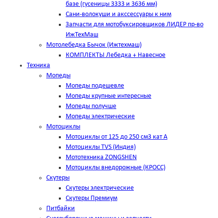
базе (гусеницы 3333 и 3636 мм)
Сани-волокуши и акссессуары к ним
Запчасти для мотобуксировщиков ЛИДЕР пр-во
ИжТехМаш
Мотолебедка Бычок (Ижтехмаш)
КОМПЛЕКТЫ Лебедка + Навесное
Техника
Мопеды
Мопеды подешевле
Мопеды крупные интересные
Мопеды получше
Мопеды электрические
Мотоциклы
Мотоциклы от 125 до 250 см3 кат А
Мотоциклы TVS (Индия)
Мототехника ZONGSHEN
Мотоциклы внедорожные (КРОСС)
Скутеры
Скутеры электрические
Скутеры Премиум
Питбайки