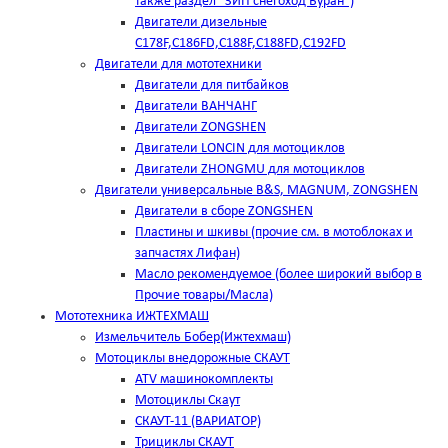
также раздел "ЗИП снегоход Буран")
Двигатели дизельные
C178F,С186FD,C188F,C188FD,C192FD
Двигатели для мототехники
Двигатели для питбайков
Двигатели ВАНЧАНГ
Двигатели ZONGSHEN
Двигатели LONCIN для мотоциклов
Двигатели ZHONGMU для мотоциклов
Двигатели универсальные B&S, MAGNUM, ZONGSHEN
Двигатели в сборе ZONGSHEN
Пластины и шкивы (прочие см. в мотоблоках и
запчастях Лифан)
Масло рекомендуемое (более широкий выбор в
Прочие товары/Масла)
Мототехника ИЖТЕХМАШ
Измельчитель Бобер(Ижтехмаш)
Мотоциклы внедорожные СКАУТ
ATV машинокомплекты
Мотоциклы Скаут
СКАУТ-11 (ВАРИАТОР)
Трициклы СКАУТ