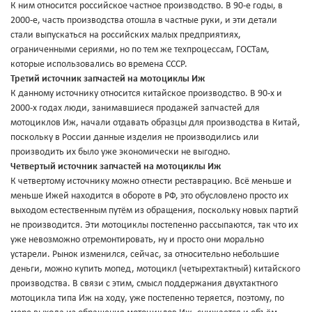
К ним относится российское частное производство. В 90-е годы, в
2000-е, часть производства отошла в частные руки, и эти детали
стали выпускаться на российских малых предприятиях,
ограниченными сериями, но по тем же техпроцессам, ГОСТам,
которые использовались во времена СССР.
Третий источник запчастей на мотоциклы Иж
К данному источнику относится китайское производство. В 90-х и
2000-х годах люди, занимавшиеся продажей запчастей для
мотоциклов Иж, начали отдавать образцы для производства в Китай,
поскольку в России данные изделия не производились или
производить их было уже экономически не выгодно.
Четвертый источник запчастей на мотоциклы Иж
К четвертому источнику можно отнести реставрацию. Всё меньше и
меньше Ижей находится в обороте в РФ, это обусловлено просто их
выходом естественным путём из обращения, поскольку новых партий
не производится. Эти мотоциклы постепенно рассыпаются, так что их
уже невозможно отремонтировать, ну и просто они морально
устарели. Рынок изменился, сейчас, за относительно небольшие
деньги, можно купить мопед, мотоцикл (четырехтактный) китайского
производства. В связи с этим, смысл поддержания двухтактного
мотоцикла типа Иж на ходу, уже постепенно теряется, поэтому, по