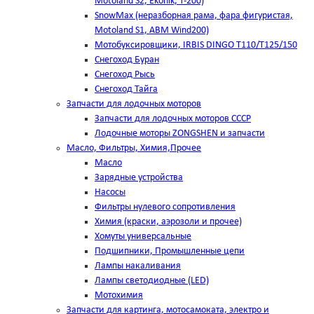
Motoland S2, Ekonik, T-200)
SnowMax (неразборная рама, фара фигуристая,
Motoland S1, ABM Wind200)
Мотобуксировщики, IRBIS DINGO Т110/Т125/150
Снегоход Буран
Снегоход Рысь
Снегоход Тайга
Запчасти для лодочных моторов
Запчасти для лодочных моторов СССР
Лодочные моторы ZONGSHEN и запчасти
Масло, Фильтры, Химия,Прочее
Масло
Зарядные устройства
Насосы
Фильтры нулевого сопротивления
Химия (краски, аэрозоли и прочее)
Хомуты универсальные
Подшипники, Промышленные цепи
Лампы накаливания
Лампы светодиодные (LED)
Мотохимия
Запчасти для картинга, мотосамоката, электро и