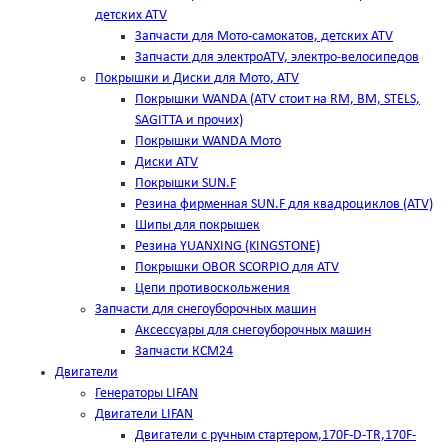
детских ATV
Запчасти для Мото-самокатов, детских ATV
Запчасти для электроATV, электро-велосипедов
Покрышки и Диски для Мото, ATV
Покрышки WANDA (АТV стоит на RM, BM, STELS,
SAGITTA и прочих)
Покрышки WANDA Мото
Диски ATV
Покрышки SUN.F
Резина фирменная SUN.F для квадроциклов (АТV)
Шипы для покрышек
Резина YUANXING (KINGSTONE)
Покрышки OBOR SCORPIO для ATV
Цепи противоскольжения
Запчасти для снегоуборочных машин
Аксессуары для снегоуборочных машин
Запчасти КСМ24
Двигатели
Генераторы LIFAN
Двигатели LIFAN
Двигатели с ручным стартером,170F-D-TR,170F-