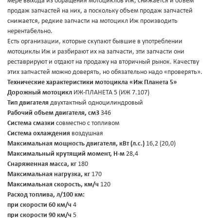
мере выхода из обращения мотоциклов Иж, снижается и объём
продаж запчастей на них, а поскольку объем продаж запчастей
снижается, редкие запчасти на мотоцикл Иж производить
нерентабельно.
Есть организации, которые скупают бывшие в употреблении
мотоциклы Иж и разбирают их на запчасти, эти запчасти они
реставрируют и отдают на продажу на вторичный рынок. Качеству
этих запчастей можно доверять, но обязательно надо «проверять».
Технические характеристики мотоцикла «Иж Планета 5»
Дорожный мотоцикл
ИЖ-ПЛАНЕТА 5 (ИЖ 7.107)
Тип двигателя
двухтактный одноцилиндровый
Рабочий объем двигателя, см3
346
Система смазки
совместно с топливом
Система охлаждения
воздушная
Максимальная мощность двигателя, кВт (л.с.)
16,2 (20,0)
Максимальный крутящий момент, Н-м
28,4
Снаряженная масса, кг
180
Максимальная нагрузка, кг
170
Максимальная скорость, км/ч
120
Расход топлива, л/100 км:
при скорости 60 км/ч
4
при скорости 90 км/ч
5