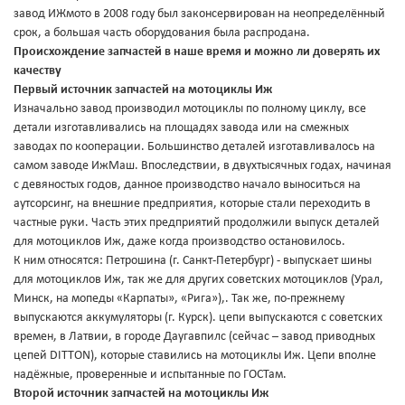
завод ИЖмото в 2008 году был законсервирован на неопределённый
срок, а большая часть оборудования была распродана.
Происхождение запчастей в наше время и можно ли доверять их
качеству
Первый источник запчастей на мотоциклы Иж
Изначально завод производил мотоциклы по полному циклу, все
детали изготавливались на площадях завода или на смежных
заводах по кооперации. Большинство деталей изготавливалось на
самом заводе ИжМаш. Впоследствии, в двухтысячных годах, начиная
с девяностых годов, данное производство начало выноситься на
аутсорсинг, на внешние предприятия, которые стали переходить в
частные руки. Часть этих предприятий продолжили выпуск деталей
для мотоциклов Иж, даже когда производство остановилось.
К ним относятся: Петрошина (г. Санкт-Петербург) - выпускает шины
для мотоциклов Иж, так же для других советских мотоциклов (Урал,
Минск, на мопеды «Карпаты», «Рига»),. Так же, по-прежнему
выпускаются аккумуляторы (г. Курск). цепи выпускаются с советских
времен, в Латвии, в городе Даугавпилс (сейчас – завод приводных
цепей DITTON), которые ставились на мотоциклы Иж. Цепи вполне
надёжные, проверенные и испытанные по ГОСТам.
Второй источник запчастей на мотоциклы Иж