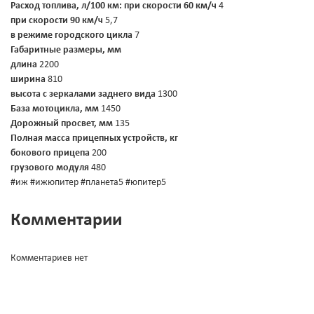
Расход топлива, л/100 км:
при скорости 60 км/ч
4
при скорости 90 км/ч
5,7
в режиме городского цикла
7
Габаритные размеры, мм
длина
2200
ширина
810
высота с зеркалами заднего вида
1300
База мотоцикла, мм
1450
Дорожный просвет, мм
135
Полная масса прицепных устройств, кг
бокового прицепа
200
грузового модуля
480
#иж #ижюпитер #планета5 #юпитер5
Комментарии
Комментариев нет