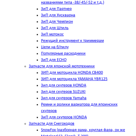
названиями типа -38/-45/-52 и т.д.)
ЗиП для Партнер
ЗиП для Хускварна
ЗиП для Чемпион
ЗиП для Штиль
ЗиП мотокос
Режущий инструмент к триммерам
Цепи на б/пилу
Популярные расходники
ЗиП для ЕСНО
Запчасти для японской мототехники
ЗИП для мотоцикла HONDA CB400
ЗИП для мотоцикла YAMAHA YBR125
Зип для скутеров HONDA
Зип для скутеров SUZUKI
Зип для скутеров Yamaha
Ремни и ролики вариатора для япоинских
скутеров
ЗиП для скутеров HONDA
Запчасти для Снегоходов
SnowFox (разборная рама, круглая фара, он же