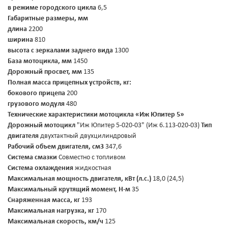
в режиме городского цикла
6,5
Габаритные размеры, мм
длина
2200
ширина
810
высота с зеркалами заднего вида
1300
База мотоцикла, мм
1450
Дорожный просвет, мм
135
Полная масса прицепных устройств, кг:
бокового прицепа
200
грузового модуля
480
Технические характеристики мотоцикла «Иж Юпитер 5»
Дорожный мотоцикл
"Иж Юпитер 5-020-03" (Иж 6.113-020-03)
Тип
двигателя
двухтактный двухцилиндровый
Рабочий объем двигателя, см3
347,6
Система смазки
Совместно с топливом
Система охлаждения
жидкостная
Максимальная мощность двигателя, кВт (л.с.)
18,0 (24,5)
Максимальный крутящий момент, Н-м
35
Снаряженная масса, кг
193
Максимальная нагрузка, кг
170
Максимальная скорость, км/ч
125