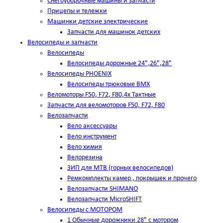
Снегоуборочные машины и запчасти
Прицепы и тележки
Машинки детские электрические
Запчасти для машинок детских
Велосипеды и запчасти
Велосипеды
Велосипеды дорожные 24",26",28"
Велосипеды PHOENIX
Велосипеды трюковые BMX
Веломоторы F50, F72, F80,4х Тактные
Запчасти для веломоторов F50, F72, F80
Велозапчасти
Вело аксессуары
Вело инструмент
Вело химия
Велорезина
ЗИП для MTB (горных велосипедов)
Ремкомплекты камер , покрышек и прочего
Велозапчасти SHIMANO
Велозапчасти MicroSHIFT
Велосипеды с МОТОРОМ
1 Обычные дорожники 28" с мотором