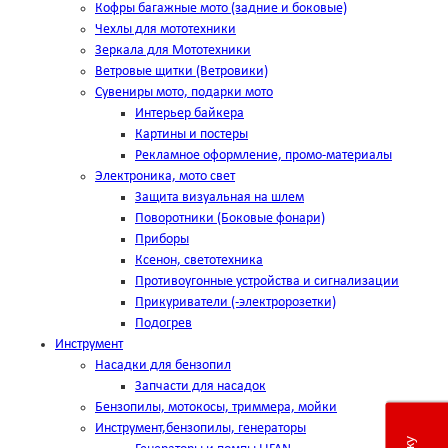
Кофры багажные мото (задние и боковые)
Чехлы для мототехники
Зеркала для Мототехники
Ветровые щитки (Ветровики)
Сувениры мото, подарки мото
Интерьер байкера
Картины и постеры
Рекламное оформление, промо-материалы
Электроника, мото свет
Защита визуальная на шлем
Поворотники (Боковые фонари)
Приборы
Ксенон, светотехника
Противоугонные устройства и сигнализации
Прикуриватели (-электророзетки)
Подогрев
Инструмент
Насадки для бензопил
Запчасти для насадок
Бензопилы, мотокосы, триммера, мойки
Инструмент,бензопилы, генераторы