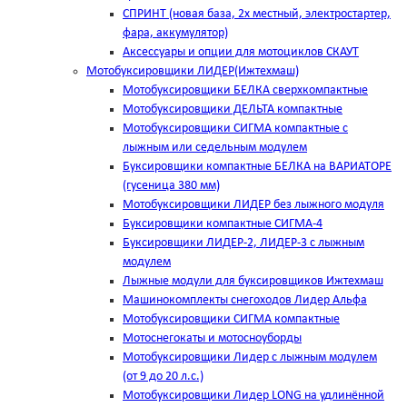
СПРИНТ (новая база, 2х местный, электростартер,
фара, аккумулятор)
Аксессуары и опции для мотоциклов СКАУТ
Мотобуксировщики ЛИДЕР(Ижтехмаш)
Мотобуксировщики БЕЛКА сверхкомпактные
Мотобуксировщики ДЕЛЬТА компактные
Мотобуксировщики СИГМА компактные с
лыжным или седельным модулем
Буксировщики компактные БЕЛКА на ВАРИАТОРЕ
(гусеница 380 мм)
Мотобуксировщики ЛИДЕР без лыжного модуля
Буксировщики компактные СИГМА-4
Буксировщики ЛИДЕР-2, ЛИДЕР-3 c лыжным
модулем
Лыжные модули для буксировщиков Ижтехмаш
Машинокомплекты снегоходов Лидер Альфа
Мотобуксировщики СИГМА компактные
Мотоснегокаты и мотосноуборды
Мотобуксировщики Лидер с лыжным модулем
(от 9 до 20 л.с.)
Мотобуксировщики Лидер LONG на удлинённой