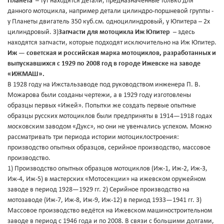
Планета
– тут находятся детали, предназначенные только для
данного мотоцикла, например детали цилиндро-поршневой группы -
у Планеты двигатель 350 куб.см. одноцилиндровый, у Юпитера – 2х
цилиндровый. 3)
Запчасти для мотоцикла Иж Юпитер
– здесь
находятся запчасти, которые подходят исключительно на Иж Юпитер.
Иж — советская и российская марка мотоциклов, разработанных и
выпускавшихся с 1929 по 2008 год в городе Ижевске на заводе
«ИЖМАШ».
В 1928 году на Ижстальзаводе под руководством инженера П. В.
Можарова были созданы чертежи, а в 1929 году изготовлены
образцы первых «Ижей». Попытки же создать первые опытные
образцы русских мотоциклов были предприняты в 1914—1918 годах
московским заводом «Дукс», но они не увенчались успехом. Можно
рассматривать три периода истории мотоциклостроения:
производство опытных образцов, серийное производство, массовое
производство.
1) Производство опытных образцов мотоциклов (Иж-1, Иж-2, Иж-3,
Иж-4, Иж-5) в мастерских «Мотосекции» на ижевском оружейном
заводе в период 1928—1929 гг. 2) Серийное производство на
мотозаводе (Иж-7, Иж-8, Иж-9, Иж-12) в период 1933—1941 гг. 3)
Массовое производство ведётся на Ижевском машиностроительном
заводе в период с 1946 года и по 2008. В связи с большими долгами,