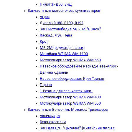
Пилот ЗиД50, ЗиД
Запчасти для мотоблоков, культиваторов
Агрос
Дизель R180, R190, R192
ЗиП Мотолебедка МЛ-1М "Бычок"
Каскад, Луч, Нева
Крот
МБ-2М (редуктор, шасси)
Мотоблок WEIMA WM 1100
Мотокультриватор WEIMA WM 550
Навесное оборудование Каскад-Нева-Агрос-
Целина -Дизель
Навесное оборудование Крот-Тарпан
Тарпан
1.Резина для сельхозтехники.
Мотокультриватор WEIMA WM 400
Мотокультриватор WEIMA WM 550
Запчасти для Бензопил, Мотокос, Триммеров
Аксессуары
Газонокосилки
ЗиП для Б/П "Цыганка" (Китайские пилы с