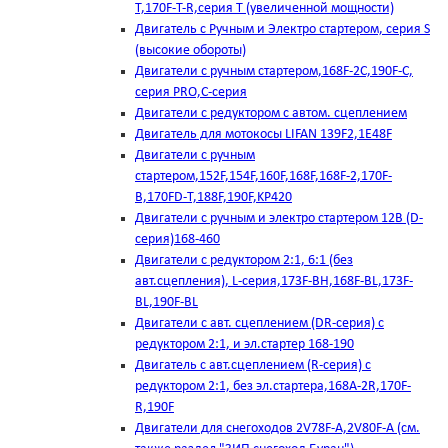
T,170F-T-R,серия Т (увеличенной мощности)
Двигатель с Ручным и Электро стартером, серия S
(высокие обороты)
Двигатели с ручным стартером,168F-2C,190F-C,
серия PRO,C-серия
Двигатели с редуктором с автом. сцеплением
Двигатель для мотокосы LIFAN 139F2,1E48F
Двигатели с ручным
стартером,152F,154F,160F,168F,168F-2,170F-
B,170FD-T,188F,190F,KP420
Двигатели с ручным и электро стартером 12В (D-
серия)168-460
Двигатели с редуктором 2:1, 6:1 (без
авт.сцепления), L-серия,173F-BH,168F-BL,173F-
BL,190F-BL
Двигатели с авт. сцеплением (DR-серия) с
редуктором 2:1, и эл.стартер 168-190
Двигатель с авт.сцеплением (R-серия) с
редуктором 2:1, без эл.стартера,168А-2R,170F-
R,190F
Двигатели для снегоходов 2V78F-A,2V80F-A (см.