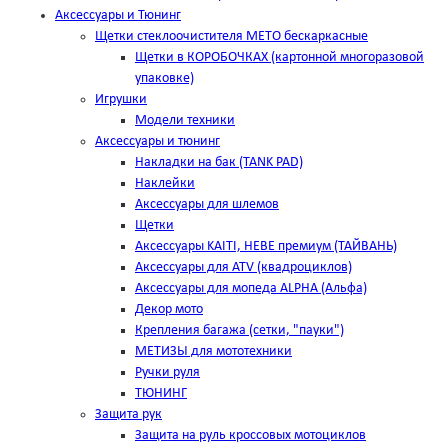
Аксессуары и Тюнинг
Щетки стеклоочистителя METO бескаркасные
Щетки в КОРОБОЧКАХ (картонной многоразовой
упаковке)
Игрушки
Модели техники
Аксессуары и тюнинг
Накладки на бак (TANK PAD)
Наклейки
Аксессуары для шлемов
Щетки
Аксессуары KAITI, HEBE премиум (ТАЙВАНЬ)
Аксессуары для ATV (квадроциклов)
Аксессуары для мопеда ALPHA (Альфа)
Декор мото
Крепления багажа (сетки, "пауки")
МЕТИЗЫ для мототехники
Ручки руля
ТЮНИНГ
Защита рук
Защита на руль кроссовых мотоциклов