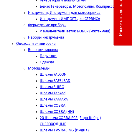
Рассчитать доставку
Генераторы и помпы LIFAN
Бензо Генераторы, Мотопомпы, Компрессоры
Инструмент, Инструмент для мотосервиса
Инструмент ИМПОРТ для СЕРВИСА
Фермерские приборы
Измельчители веток БОБЕР (Ижтехмаш)
Наборы инструмента
Одежда и экипировка
Вело экипировка
Перчатки
Одежда
Мотошлемы
Шлемы FALCON
Шлемы SAFELEAD
Шлемы SHIRO
Шлемы Tanked
Шлемы YAMAPA
Шлемы COBRA
Шлемы COBRA (HH)
20 Шлемы COBRA ECE (Евро-Кобра)
СНЕГОХОДНЫЕ
Шлемы TVS RACING (Индия)