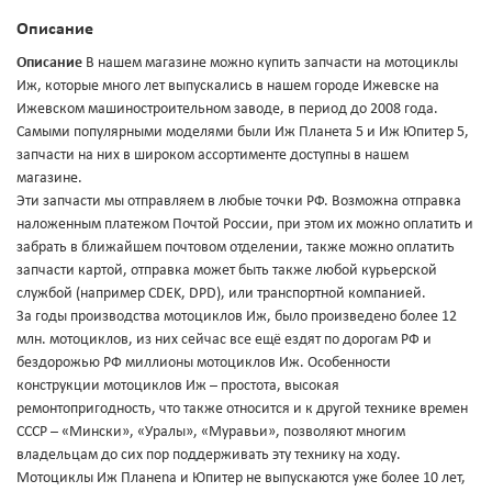
Описание
Описание
В нашем магазине можно купить запчасти на мотоциклы
Иж, которые много лет выпускались в нашем городе Ижевске на
Ижевском машиностроительном заводе, в период до 2008 года.
Самыми популярными моделями были Иж Планета 5 и Иж Юпитер 5,
запчасти на них в широком ассортименте доступны в нашем
магазине.
Эти запчасти мы отправляем в любые точки РФ. Возможна отправка
наложенным платежом Почтой России, при этом их можно оплатить и
забрать в ближайшем почтовом отделении, также можно оплатить
запчасти картой, отправка может быть также любой курьерской
службой (например CDEK, DPD), или транспортной компанией.
За годы производства мотоциклов Иж, было произведено более 12
млн. мотоциклов, из них сейчас все ещё ездят по дорогам РФ и
бездорожью РФ миллионы мотоциклов Иж. Особенности
конструкции мотоциклов Иж – простота, высокая
ремонтопригодность, что также относится и к другой технике времен
СССР – «Мински», «Уралы», «Муравьи», позволяют многим
владельцам до сих пор поддерживать эту технику на ходу.
Мотоциклы Иж Планеnа и Юпитер не выпускаются уже более 10 лет,