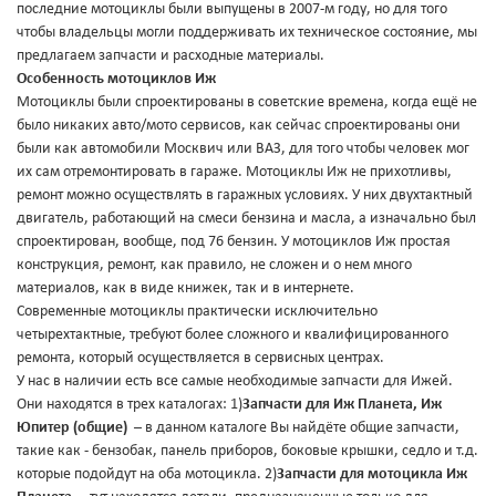
последние мотоциклы были выпущены в 2007-м году, но для того
чтобы владельцы могли поддерживать их техническое состояние, мы
предлагаем запчасти и расходные материалы.
Особенность мотоциклов Иж
Мотоциклы были спроектированы в советские времена, когда ещё не
было никаких авто/мото сервисов, как сейчас спроектированы они
были как автомобили Москвич или ВАЗ, для того чтобы человек мог
их сам отремонтировать в гараже. Мотоциклы Иж не прихотливы,
ремонт можно осуществлять в гаражных условиях. У них двухтактный
двигатель, работающий на смеси бензина и масла, а изначально был
спроектирован, вообще, под 76 бензин. У мотоциклов Иж простая
конструкция, ремонт, как правило, не сложен и о нем много
материалов, как в виде книжек, так и в интернете.
Современные мотоциклы практически исключительно
четырехтактные, требуют более сложного и квалифицированного
ремонта, который осуществляется в сервисных центрах.
У нас в наличии есть все самые необходимые запчасти для Ижей.
Они находятся в трех каталогах: 1)
Запчасти для Иж Планета, Иж
Юпитер (общие)
– в данном каталоге Вы найдёте общие запчасти,
такие как - бензобак, панель приборов, боковые крышки, седло и т.д.
которые подойдут на оба мотоцикла. 2)
Запчасти для мотоцикла Иж