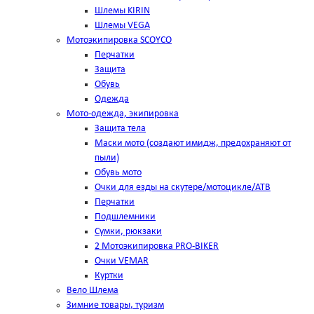
Шлемы KIRIN
Шлемы VEGA
Мотоэкипировка SCOYCO
Перчатки
Защита
Обувь
Одежда
Мото-одежда, экипировка
Защита тела
Маски мото (создают имидж, предохраняют от
пыли)
Обувь мото
Очки для езды на скутере/мотоцикле/АТВ
Перчатки
Подшлемники
Сумки, рюкзаки
2 Мотоэкипировка PRO-BIKER
Очки VEMAR
Куртки
Вело Шлема
Зимние товары, туризм