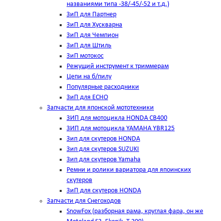
названиями типа -38/-45/-52 и т.д.)
ЗиП для Партнер
ЗиП для Хускварна
ЗиП для Чемпион
ЗиП для Штиль
ЗиП мотокос
Режущий инструмент к триммерам
Цепи на б/пилу
Популярные расходники
ЗиП для ЕСНО
Запчасти для японской мототехники
ЗИП для мотоцикла HONDA CB400
ЗИП для мотоцикла YAMAHA YBR125
Зип для скутеров HONDA
Зип для скутеров SUZUKI
Зип для скутеров Yamaha
Ремни и ролики вариатора для япоинских
скутеров
ЗиП для скутеров HONDA
Запчасти для Снегоходов
SnowFox (разборная рама, круглая фара, он же