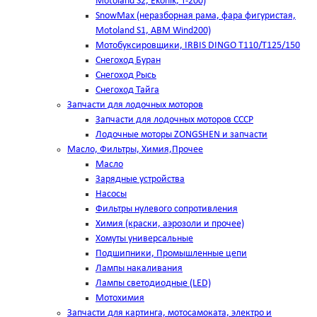
Motoland S2, Ekonik, T-200)
SnowMax (неразборная рама, фара фигуристая,
Motoland S1, ABM Wind200)
Мотобуксировщики, IRBIS DINGO Т110/Т125/150
Снегоход Буран
Снегоход Рысь
Снегоход Тайга
Запчасти для лодочных моторов
Запчасти для лодочных моторов СССР
Лодочные моторы ZONGSHEN и запчасти
Масло, Фильтры, Химия,Прочее
Масло
Зарядные устройства
Насосы
Фильтры нулевого сопротивления
Химия (краски, аэрозоли и прочее)
Хомуты универсальные
Подшипники, Промышленные цепи
Лампы накаливания
Лампы светодиодные (LED)
Мотохимия
Запчасти для картинга, мотосамоката, электро и