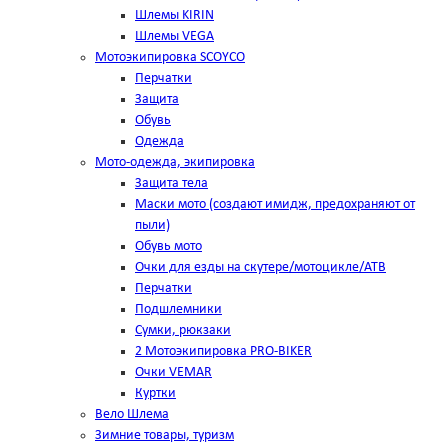
Шлемы KIRIN
Шлемы VEGA
Мотоэкипировка SCOYCO
Перчатки
Защита
Обувь
Одежда
Мото-одежда, экипировка
Защита тела
Маски мото (создают имидж, предохраняют от
пыли)
Обувь мото
Очки для езды на скутере/мотоцикле/АТВ
Перчатки
Подшлемники
Сумки, рюкзаки
2 Мотоэкипировка PRO-BIKER
Очки VEMAR
Куртки
Вело Шлема
Зимние товары, туризм