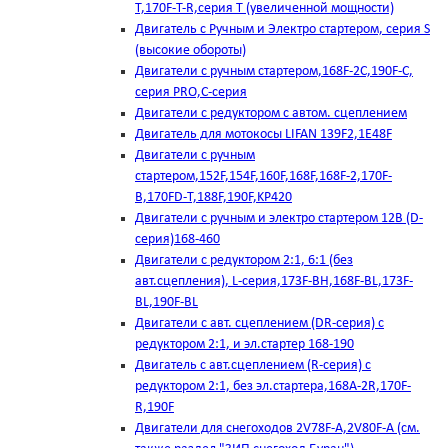
T,170F-T-R,серия Т (увеличенной мощности)
Двигатель с Ручным и Электро стартером, серия S
(высокие обороты)
Двигатели с ручным стартером,168F-2C,190F-C,
серия PRO,C-серия
Двигатели с редуктором с автом. сцеплением
Двигатель для мотокосы LIFAN 139F2,1E48F
Двигатели с ручным
стартером,152F,154F,160F,168F,168F-2,170F-
B,170FD-T,188F,190F,KP420
Двигатели с ручным и электро стартером 12В (D-
серия)168-460
Двигатели с редуктором 2:1, 6:1 (без
авт.сцепления), L-серия,173F-BH,168F-BL,173F-
BL,190F-BL
Двигатели с авт. сцеплением (DR-серия) с
редуктором 2:1, и эл.стартер 168-190
Двигатель с авт.сцеплением (R-серия) с
редуктором 2:1, без эл.стартера,168А-2R,170F-
R,190F
Двигатели для снегоходов 2V78F-A,2V80F-A (см.