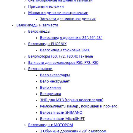
Снегоуборочные машины и запчасти
Прицепы и тележки
Машинки детские электрические
Запчасти для машинок детских
Велосипеды и запчасти
Велосипеды
Велосипеды дорожные 24",26",28"
Велосипеды PHOENIX
Велосипеды трюковые BMX
Веломоторы F50, F72, F80,4х Тактные
Запчасти для веломоторов F50, F72, F80
Велозапчасти
Вело аксессуары
Вело инструмент
Вело химия
Велорезина
ЗИП для MTB (горных велосипедов)
Ремкомплекты камер , покрышек и прочего
Велозапчасти SHIMANO
Велозапчасти MicroSHIFT
Велосипеды с МОТОРОМ
1 Обычные дорожники 28" с мотором