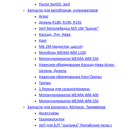
Пилот ЗиД50, ЗиД
Запчасти для мотоблоков, культиваторов
Агрос
Дизель R180, R190, R192
ЗиП Мотолебедка МЛ-1М "Бычок"
Каскад, Луч, Нева
Крот
МБ-2М (редуктор, шасси)
Мотоблок WEIMA WM 1100
Мотокультриватор WEIMA WM 550
Навесное оборудование Каскад-Нева-Агрос-
Целина -Дизель
Навесное оборудование Крот-Тарпан
Тарпан
1.Резина для сельхозтехники.
Мотокультриватор WEIMA WM 400
Мотокультриватор WEIMA WM 550
Запчасти для Бензопил, Мотокос, Триммеров
Аксессуары
Газонокосилки
ЗиП для Б/П "Цыганка" (Китайские пилы с