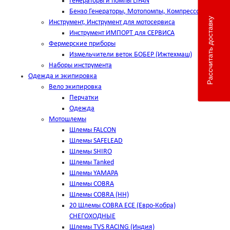
Генераторы и помпы LIFAN
Бензо Генераторы, Мотопомпы, Компрессоры
Рассчитать доставку
Инструмент, Инструмент для мотосервиса
Инструмент ИМПОРТ для СЕРВИСА
Фермерские приборы
Измельчители веток БОБЕР (Ижтехмаш)
Наборы инструмента
Одежда и экипировка
Вело экипировка
Перчатки
Одежда
Мотошлемы
Шлемы FALCON
Шлемы SAFELEAD
Шлемы SHIRO
Шлемы Tanked
Шлемы YAMAPA
Шлемы COBRA
Шлемы COBRA (HH)
20 Шлемы COBRA ECE (Евро-Кобра)
СНЕГОХОДНЫЕ
Шлемы TVS RACING (Индия)