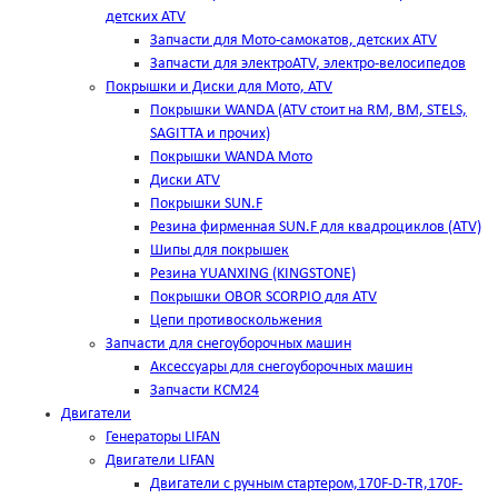
детских ATV
Запчасти для Мото-самокатов, детских ATV
Запчасти для электроATV, электро-велосипедов
Покрышки и Диски для Мото, ATV
Покрышки WANDA (АТV стоит на RM, BM, STELS,
SAGITTA и прочих)
Покрышки WANDA Мото
Диски ATV
Покрышки SUN.F
Резина фирменная SUN.F для квадроциклов (АТV)
Шипы для покрышек
Резина YUANXING (KINGSTONE)
Покрышки OBOR SCORPIO для ATV
Цепи противоскольжения
Запчасти для снегоуборочных машин
Аксессуары для снегоуборочных машин
Запчасти КСМ24
Двигатели
Генераторы LIFAN
Двигатели LIFAN
Двигатели с ручным стартером,170F-D-TR,170F-