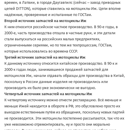
времен, в Латвии, в городе Даугавпилс (сейчас – завод приводных
цепей DITTON), которые ставились на мотоциклы Иж. Цепи вполне
надёжные, проверенные и испытанные по ГОСТам.
Второй источник запчастей на мотоциклы Иж
К ним относится российское частное производство. В 90-е годы, в
2000-е, часть производства отошла в частные руки, и эти детали
стали выпускаться на российских малых предприятиях,
ограниченными сериями, но по тем же техпроцессам, ГОСТам,
которые использовались во времена СССР.
Третий источник запчастей на мотоциклы Иж
К данному источнику относится китайское производство. В 90-х и
2000-х годах люди, занимавшиеся продажей запчастей для
мотоциклов Иж, начали отдавать образцы для производства в Китай,
поскольку в России данные изделия не производились или
производить их было уже экономически не выгодно.
Четвертый источник запчастей на мотоциклы Иж
К четвертому источнику можно отнести реставрацию. Всё меньше и
меньше Ижей находится в обороте в РФ, это обусловлено просто их
выходом естественным путём из обращения, поскольку новых партий
не производится. Эти мотоциклы постепенно рассыпаются, так что их
уже невозможно отремонтировать, ну и просто они морально