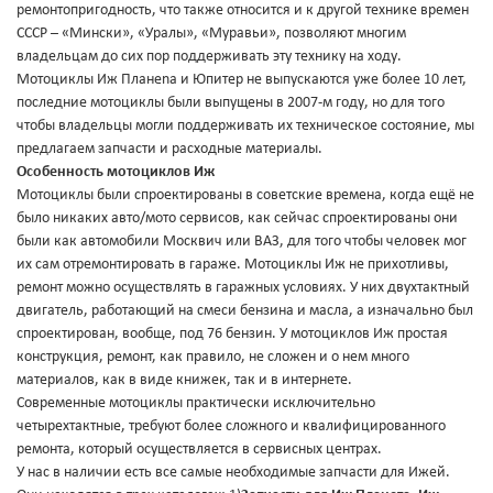
ремонтопригодность, что также относится и к другой технике времен
СССР – «Мински», «Уралы», «Муравьи», позволяют многим
владельцам до сих пор поддерживать эту технику на ходу.
Мотоциклы Иж Планеnа и Юпитер не выпускаются уже более 10 лет,
последние мотоциклы были выпущены в 2007-м году, но для того
чтобы владельцы могли поддерживать их техническое состояние, мы
предлагаем запчасти и расходные материалы.
Особенность мотоциклов Иж
Мотоциклы были спроектированы в советские времена, когда ещё не
было никаких авто/мото сервисов, как сейчас спроектированы они
были как автомобили Москвич или ВАЗ, для того чтобы человек мог
их сам отремонтировать в гараже. Мотоциклы Иж не прихотливы,
ремонт можно осуществлять в гаражных условиях. У них двухтактный
двигатель, работающий на смеси бензина и масла, а изначально был
спроектирован, вообще, под 76 бензин. У мотоциклов Иж простая
конструкция, ремонт, как правило, не сложен и о нем много
материалов, как в виде книжек, так и в интернете.
Современные мотоциклы практически исключительно
четырехтактные, требуют более сложного и квалифицированного
ремонта, который осуществляется в сервисных центрах.
У нас в наличии есть все самые необходимые запчасти для Ижей.