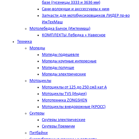
базе (гусеницы 3333 и 3636 мм)
Сани-волокуши и акссессуары к ним
Запчасти для мотобуксировщиков ЛИДЕР пр-во
ИжТехМаш
Мотолебедка Бычок (Ижтехмаш)
КОМПЛЕКТЫ Лебедка + Навесное
Техника
Мопеды
Мопеды подешевле
Мопеды крупные интересные
Мопеды получше
Мопеды электрические
Мотоциклы
Мотоциклы от 125 до 250 см3 кат А
Мотоциклы TVS (Индия)
Мототехника ZONGSHEN
Мотоциклы внедорожные (КРОСС)
Скутеры
Скутеры электрические
Скутеры Премиум
Питбайки