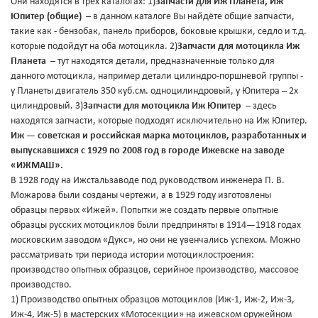
Они находятся в трех каталогах: 1)
Запчасти для Иж Планета, Иж
Юпитер (общие)
– в данном каталоге Вы найдёте общие запчасти,
такие как - бензобак, панель приборов, боковые крышки, седло и т.д.
которые подойдут на оба мотоцикла. 2)
Запчасти для мотоцикла Иж
Планета
– тут находятся детали, предназначенные только для
данного мотоцикла, например детали цилиндро-поршневой группы -
у Планеты двигатель 350 куб.см. одноцилиндровый, у Юпитера – 2х
цилиндровый. 3)
Запчасти для мотоцикла Иж Юпитер
– здесь
находятся запчасти, которые подходят исключительно на Иж Юпитер.
Иж — советская и российская марка мотоциклов, разработанных и
выпускавшихся с 1929 по 2008 год в городе Ижевске на заводе
«ИЖМАШ».
В 1928 году на Ижстальзаводе под руководством инженера П. В.
Можарова были созданы чертежи, а в 1929 году изготовлены
образцы первых «Ижей». Попытки же создать первые опытные
образцы русских мотоциклов были предприняты в 1914—1918 годах
московским заводом «Дукс», но они не увенчались успехом. Можно
рассматривать три периода истории мотоциклостроения:
производство опытных образцов, серийное производство, массовое
производство.
1) Производство опытных образцов мотоциклов (Иж-1, Иж-2, Иж-3,
Иж-4, Иж-5) в мастерских «Мотосекции» на ижевском оружейном