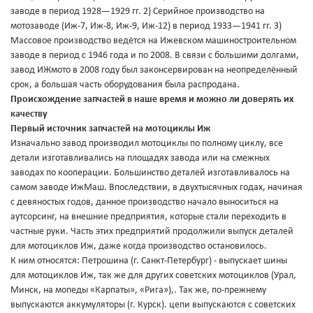
заводе в период 1928—1929 гг. 2) Серийное производство на
мотозаводе (Иж-7, Иж-8, Иж-9, Иж-12) в период 1933—1941 гг. 3)
Массовое производство ведётся на Ижевском машиностроительном
заводе в период с 1946 года и по 2008. В связи с большими долгами,
завод ИЖмото в 2008 году был законсервирован на неопределённый
срок, а большая часть оборудования была распродана.
Происхождение запчастей в наше время и можно ли доверять их
качеству
Первый источник запчастей на мотоциклы Иж
Изначально завод производил мотоциклы по полному циклу, все
детали изготавливались на площадях завода или на смежных
заводах по кооперации. Большинство деталей изготавливалось на
самом заводе ИжМаш. Впоследствии, в двухтысячных годах, начиная
с девяностых годов, данное производство начало выноситься на
аутсорсинг, на внешние предприятия, которые стали переходить в
частные руки. Часть этих предприятий продолжили выпуск деталей
для мотоциклов Иж, даже когда производство остановилось.
К ним относятся: Петрошина (г. Санкт-Петербург) - выпускает шины
для мотоциклов Иж, так же для других советских мотоциклов (Урал,
Минск, на мопеды «Карпаты», «Рига»),. Так же, по-прежнему
выпускаются аккумуляторы (г. Курск). цепи выпускаются с советских