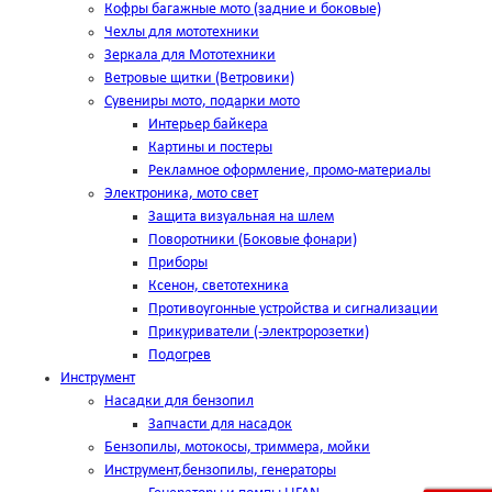
Кофры багажные мото (задние и боковые)
Чехлы для мототехники
Зеркала для Мототехники
Ветровые щитки (Ветровики)
Сувениры мото, подарки мото
Интерьер байкера
Картины и постеры
Рекламное оформление, промо-материалы
Электроника, мото свет
Защита визуальная на шлем
Поворотники (Боковые фонари)
Приборы
Ксенон, светотехника
Противоугонные устройства и сигнализации
Прикуриватели (-электророзетки)
Подогрев
Инструмент
Насадки для бензопил
Запчасти для насадок
Бензопилы, мотокосы, триммера, мойки
Инструмент,бензопилы, генераторы