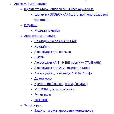
Аксессуары и Тюнинг
Щетки стеклоочистителя METO бескаркасные
Щетки в КОРОБОЧКАХ (картонной многоразовой
упаковке)
Игрушки
Модели техники
Аксессуары и тюнинг
Накладки на бак (TANK PAD)
Наклейки
Аксессуары для шлемов
Щетки
Аксессуары KAITI, HEBE премиум (ТАЙВАНЬ)
Аксессуары для ATV (квадроциклов)
Аксессуары для мопеда ALPHA (Альфа)
Декор мото
Крепления багажа (сетки, "пауки")
МЕТИЗЫ для мототехники
Ручки руля
ТЮНИНГ
Защита рук
Защита на руль кроссовых мотоциклов