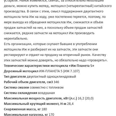
устарели. Рынок изменился, сейчас, за относительно небольшие
деньги, можно купить мопед, мотоцикл (четырехтактный) китайского
производства. В связи с этим, смысл поддержания двухтактного
мотоцикла типа Иж на ходу, уже постепенно теряется, поэтому, по
мере выхода из обращения мотоциклов Иж, снижается и объём
продаж запчастей на них, а поскольку объем продаж запчастей
снижается, редкие запчасти на мотоцикл Иж производить
нерентабельно.
Есть организации, которые скупают бывшие в употреблении
мотоциклы Иж и разбирают их на запчасти, эти запчасти они
реставрируют и отдают на продажу на вторичный рынок. Качеству
этих запчастей можно доверять, но обязательно надо «проверять».
Технические характеристики мотоцикла «Иж Планета 5»
Дорожный мотоцикл
ИЖ-ПЛАНЕТА 5 (ИЖ 7.107)
Тип двигателя
двухтактный одноцилиндровый
Рабочий объем двигателя, см3
346
Система смазки
совместно с топливом
Система охлаждения
воздушная
Максимальная мощность двигателя, кВт (л.с.)
16,2 (20,0)
Максимальный крутящий момент, Н-м
28,4
Снаряженная масса, кг
180
Максимальная нагрузка, кг
170