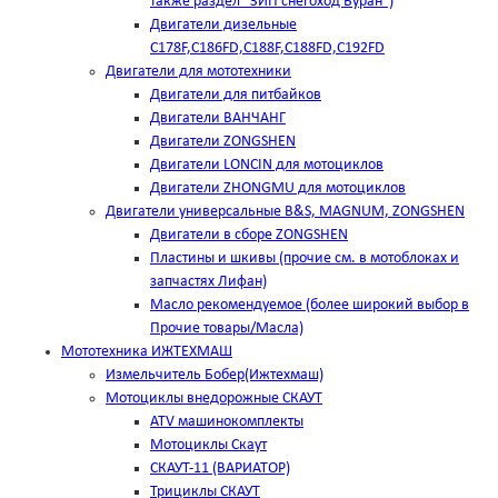
также раздел "ЗИП снегоход Буран")
Двигатели дизельные
C178F,С186FD,C188F,C188FD,C192FD
Двигатели для мототехники
Двигатели для питбайков
Двигатели ВАНЧАНГ
Двигатели ZONGSHEN
Двигатели LONCIN для мотоциклов
Двигатели ZHONGMU для мотоциклов
Двигатели универсальные B&S, MAGNUM, ZONGSHEN
Двигатели в сборе ZONGSHEN
Пластины и шкивы (прочие см. в мотоблоках и
запчастях Лифан)
Масло рекомендуемое (более широкий выбор в
Прочие товары/Масла)
Мототехника ИЖТЕХМАШ
Измельчитель Бобер(Ижтехмаш)
Мотоциклы внедорожные СКАУТ
ATV машинокомплекты
Мотоциклы Скаут
СКАУТ-11 (ВАРИАТОР)
Трициклы СКАУТ