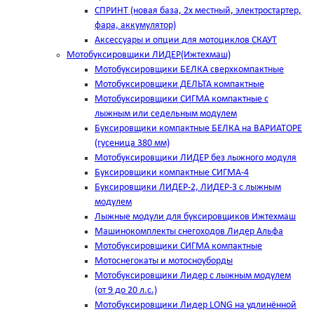
СПРИНТ (новая база, 2х местный, электростартер,
фара, аккумулятор)
Аксессуары и опции для мотоциклов СКАУТ
Мотобуксировщики ЛИДЕР(Ижтехмаш)
Мотобуксировщики БЕЛКА сверхкомпактные
Мотобуксировщики ДЕЛЬТА компактные
Мотобуксировщики СИГМА компактные с
лыжным или седельным модулем
Буксировщики компактные БЕЛКА на ВАРИАТОРЕ
(гусеница 380 мм)
Мотобуксировщики ЛИДЕР без лыжного модуля
Буксировщики компактные СИГМА-4
Буксировщики ЛИДЕР-2, ЛИДЕР-3 c лыжным
модулем
Лыжные модули для буксировщиков Ижтехмаш
Машинокомплекты снегоходов Лидер Альфа
Мотобуксировщики СИГМА компактные
Мотоснегокаты и мотосноуборды
Мотобуксировщики Лидер с лыжным модулем
(от 9 до 20 л.с.)
Мотобуксировщики Лидер LONG на удлинённой