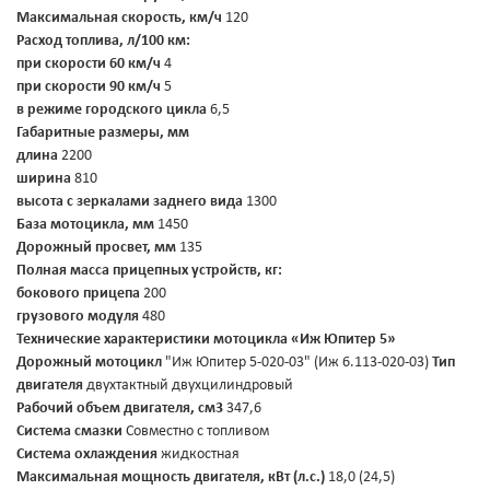
Максимальная скорость, км/ч
120
Расход топлива, л/100 км:
при скорости 60 км/ч
4
при скорости 90 км/ч
5
в режиме городского цикла
6,5
Габаритные размеры, мм
длина
2200
ширина
810
высота с зеркалами заднего вида
1300
База мотоцикла, мм
1450
Дорожный просвет, мм
135
Полная масса прицепных устройств, кг:
бокового прицепа
200
грузового модуля
480
Технические характеристики мотоцикла «Иж Юпитер 5»
Дорожный мотоцикл
"Иж Юпитер 5-020-03" (Иж 6.113-020-03)
Тип
двигателя
двухтактный двухцилиндровый
Рабочий объем двигателя, см3
347,6
Система смазки
Совместно с топливом
Система охлаждения
жидкостная
Максимальная мощность двигателя, кВт (л.с.)
18,0 (24,5)