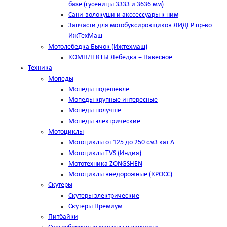
базе (гусеницы 3333 и 3636 мм)
Сани-волокуши и акссессуары к ним
Запчасти для мотобуксировщиков ЛИДЕР пр-во
ИжТехМаш
Мотолебедка Бычок (Ижтехмаш)
КОМПЛЕКТЫ Лебедка + Навесное
Техника
Мопеды
Мопеды подешевле
Мопеды крупные интересные
Мопеды получше
Мопеды электрические
Мотоциклы
Мотоциклы от 125 до 250 см3 кат А
Мотоциклы TVS (Индия)
Мототехника ZONGSHEN
Мотоциклы внедорожные (КРОСС)
Скутеры
Скутеры электрические
Скутеры Премиум
Питбайки