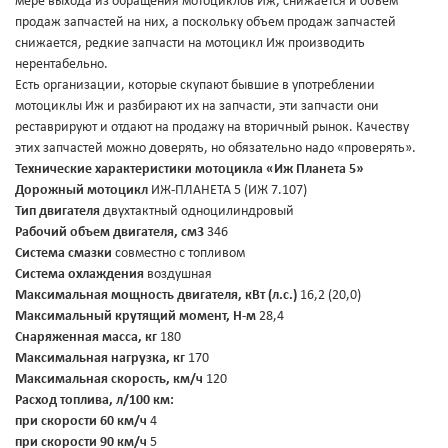
мере выхода из обращения мотоциклов Иж, снижается и объём
продаж запчастей на них, а поскольку объем продаж запчастей
снижается, редкие запчасти на мотоцикл Иж производить
нерентабельно.
Есть организации, которые скупают бывшие в употреблении
мотоциклы Иж и разбирают их на запчасти, эти запчасти они
реставрируют и отдают на продажу на вторичный рынок. Качеству
этих запчастей можно доверять, но обязательно надо «проверять».
Технические характеристики мотоцикла «Иж Планета 5»
Дорожный мотоцикл
ИЖ-ПЛАНЕТА 5 (ИЖ 7.107)
Тип двигателя
двухтактный одноцилиндровый
Рабочий объем двигателя, см3
346
Система смазки
совместно с топливом
Система охлаждения
воздушная
Максимальная мощность двигателя, кВт (л.с.)
16,2 (20,0)
Максимальный крутящий момент, Н-м
28,4
Снаряженная масса, кг
180
Максимальная нагрузка, кг
170
Максимальная скорость, км/ч
120
Расход топлива, л/100 км:
при скорости 60 км/ч
4
при скорости 90 км/ч
5