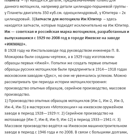
Планета
– тут находятся детали, предназначенные только для
данного мотоцикла, например детали цилиндро-поршневой группы -
у Планеты двигатель 350 куб.см. одноцилиндровый, у Юпитера – 2х
цилиндровый. 3)
Запчасти для мотоцикла Иж Юпитер
– здесь
находятся запчасти, которые подходят исключительно на Иж Юпитер.
Иж — советская и российская марка мотоциклов, разработанных и
выпускавшихся с 1929 по 2008 год в городе Ижевске на заводе
«ИЖМАШ».
В 1928 году на Ижстальзаводе под руководством инженера П. В.
Можарова были созданы чертежи, а в 1929 году изготовлены
образцы первых «Ижей». Попытки же создать первые опытные
образцы русских мотоциклов были предприняты в 1914—1918 годах
московским заводом «Дукс», но они не увенчались успехом. Можно
рассматривать три периода истории мотоциклостроения:
производство опытных образцов, серийное производство, массовое
производство.
1) Производство опытных образцов мотоциклов (Иж-1, Иж-2, Иж-3,
Иж-4, Иж-5) в мастерских «Мотосекции» на ижевском оружейном
заводе в период 1928—1929 гг. 2) Серийное производство на
мотозаводе (Иж-7, Иж-8, Иж-9, Иж-12) в период 1933—1941 гг. 3)
Массовое производство ведётся на Ижевском машиностроительном
заводе в период с 1946 года и по 2008. В связи с большими долгами,