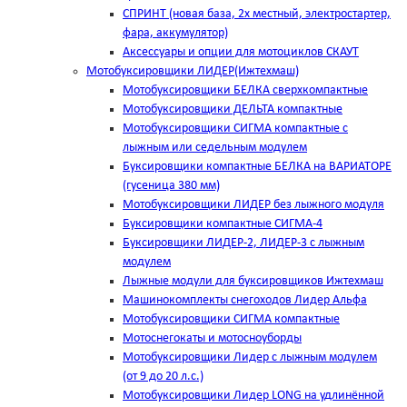
СПРИНТ (новая база, 2х местный, электростартер,
фара, аккумулятор)
Аксессуары и опции для мотоциклов СКАУТ
Мотобуксировщики ЛИДЕР(Ижтехмаш)
Мотобуксировщики БЕЛКА сверхкомпактные
Мотобуксировщики ДЕЛЬТА компактные
Мотобуксировщики СИГМА компактные с
лыжным или седельным модулем
Буксировщики компактные БЕЛКА на ВАРИАТОРЕ
(гусеница 380 мм)
Мотобуксировщики ЛИДЕР без лыжного модуля
Буксировщики компактные СИГМА-4
Буксировщики ЛИДЕР-2, ЛИДЕР-3 c лыжным
модулем
Лыжные модули для буксировщиков Ижтехмаш
Машинокомплекты снегоходов Лидер Альфа
Мотобуксировщики СИГМА компактные
Мотоснегокаты и мотосноуборды
Мотобуксировщики Лидер с лыжным модулем
(от 9 до 20 л.с.)
Мотобуксировщики Лидер LONG на удлинённой