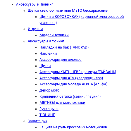
Аксессуары и Тюнинг
Щетки стеклоочистителя METO бескаркасные
Щетки в КОРОБОЧКАХ (картонной многоразовой
упаковке)
Игрушки
Модели техники
Аксессуары и тюнинг
Накладки на бак (TANK PAD)
Наклейки
Аксессуары для шлемов
Щетки
Аксессуары KAITI, HEBE премиум (ТАЙВАНЬ)
Аксессуары для ATV (квадроциклов)
Аксессуары для мопеда ALPHA (Альфа)
Декор мото
Крепления багажа (сетки, "пауки")
МЕТИЗЫ для мототехники
Ручки руля
ТЮНИНГ
Защита рук
Защита на руль кроссовых мотоциклов