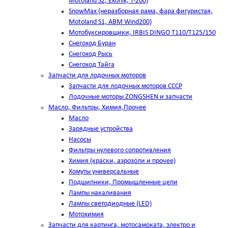
Motoland S2, Ekonik, T-200)
SnowMax (неразборная рама, фара фигуристая,
Motoland S1, ABM Wind200)
Мотобуксировщики, IRBIS DINGO Т110/Т125/150
Снегоход Буран
Снегоход Рысь
Снегоход Тайга
Запчасти для лодочных моторов
Запчасти для лодочных моторов СССР
Лодочные моторы ZONGSHEN и запчасти
Масло, Фильтры, Химия,Прочее
Масло
Зарядные устройства
Насосы
Фильтры нулевого сопротивления
Химия (краски, аэрозоли и прочее)
Хомуты универсальные
Подшипники, Промышленные цепи
Лампы накаливания
Лампы светодиодные (LED)
Мотохимия
Запчасти для картинга, мотосамоката, электро и