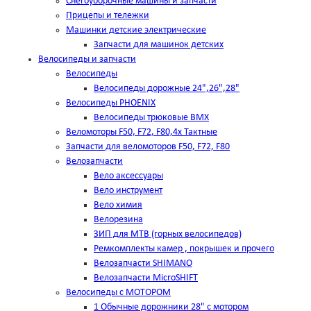
Снегоуборочные машины и запчасти
Прицепы и тележки
Машинки детские электрические
Запчасти для машинок детских
Велосипеды и запчасти
Велосипеды
Велосипеды дорожные 24",26",28"
Велосипеды PHOENIX
Велосипеды трюковые BMX
Веломоторы F50, F72, F80,4х Тактные
Запчасти для веломоторов F50, F72, F80
Велозапчасти
Вело аксессуары
Вело инструмент
Вело химия
Велорезина
ЗИП для MTB (горных велосипедов)
Ремкомплекты камер , покрышек и прочего
Велозапчасти SHIMANO
Велозапчасти MicroSHIFT
Велосипеды с МОТОРОМ
1 Обычные дорожники 28" с мотором