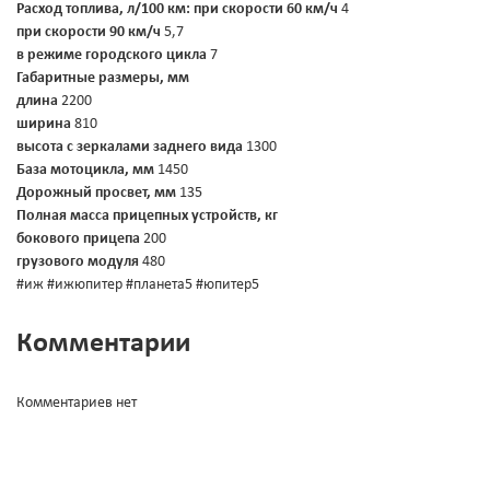
Расход топлива, л/100 км:
при скорости 60 км/ч
4
при скорости 90 км/ч
5,7
в режиме городского цикла
7
Габаритные размеры, мм
длина
2200
ширина
810
высота с зеркалами заднего вида
1300
База мотоцикла, мм
1450
Дорожный просвет, мм
135
Полная масса прицепных устройств, кг
бокового прицепа
200
грузового модуля
480
#иж #ижюпитер #планета5 #юпитер5
Комментарии
Комментариев нет