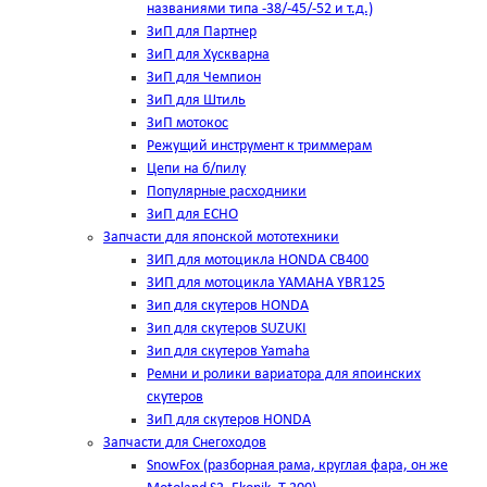
названиями типа -38/-45/-52 и т.д.)
ЗиП для Партнер
ЗиП для Хускварна
ЗиП для Чемпион
ЗиП для Штиль
ЗиП мотокос
Режущий инструмент к триммерам
Цепи на б/пилу
Популярные расходники
ЗиП для ЕСНО
Запчасти для японской мототехники
ЗИП для мотоцикла HONDA CB400
ЗИП для мотоцикла YAMAHA YBR125
Зип для скутеров HONDA
Зип для скутеров SUZUKI
Зип для скутеров Yamaha
Ремни и ролики вариатора для япоинских
скутеров
ЗиП для скутеров HONDA
Запчасти для Снегоходов
SnowFox (разборная рама, круглая фара, он же