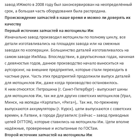
завод ИЖмото в 2008 году был законсервирован на неопределённый
срок, а большая часть оборудования была распродана.
Происхождение запчастей в наше время и можно ли доверять их
качеству
Первый источник запчастей на мотоциклы Иж
Изначально завод производил мотоциклы по полному циклу, все
детали изготавливались на площадях завода или на смежных
заводах по кооперации. Большинство деталей изготавливалось на
самом заводе ИжМаш. Впоследствии, в двухтысячных годах, начиная
с девяностых годов, данное производство начало выноситься на
аутсорсинг, на внешние предприятия, которые стали переходить в
частные руки. Часть этих предприятий продолжили выпуск деталей
для мотоциклов Иж, даже когда производство остановилось.
К ним относятся: Петрошина (г. Санкт-Петербург) - выпускает шины
для мотоциклов Иж, так же для других советских мотоциклов (Урал,
Минск, на мопеды «Карпаты», «Рига»),. Так же, по-прежнему
выпускаются аккумуляторы (г. Курск). цепи выпускаются с советских
времен, в Латвии, в городе Даугавпилс (сейчас – завод приводных
цепей DITTON), которые ставились на мотоциклы Иж. Цепи вполне
надёжные, проверенные и испытанные по ГОСТам.
Второй источник запчастей на мотоциклы Иж