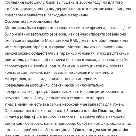
последние мотоциклы были выпущены в 2007-м году, но для того
чтобы владельцы могли поддерживать их техническое состояние, мы
предлагаем запчасти и расходные материалы.
Особенность мотоциклов Иж
Мотоциклы были спроектированы в советские времена, когда ещё не
было никаких авто/мото сервисов, как сейчас спроектированы они
были как автомобили Москвич или ВАЗ, для того чтобы человек мог
их сам отремонтировать в гараже. Мотоциклы Иж не прихотливы,
ремонт можно осуществлять в гаражных условиях. У них двухтактный
двигатель, работающий на смеси бензина и масла, а изначально был
спроектирован, вообще, под 76 бензин. У мотоциклов Иж простая
конструкция, ремонт, как правило, не сложен и о нем много
материалов, как в виде книжек, так и в интернете.
Современные мотоциклы практически исключительно
четырехтактные, требуют более сложного и квалифицированного
ремонта, который осуществляется в сервисных центрах.
У нас в наличии есть все самые необходимые запчасти для Ижей.
Они находятся в трех каталогах: 1)
Запчасти для Иж Планета, Иж
Юпитер (общие)
– в данном каталоге Вы найдёте общие запчасти,
такие как - бензобак, панель приборов, боковые крышки, седло и т.д.
которые подойдут на оба мотоцикла. 2)
Запчасти для мотоцикла Иж