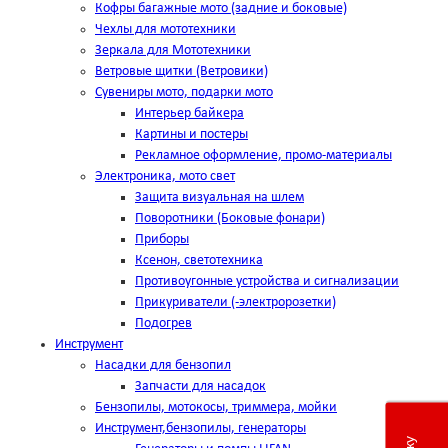
Кофры багажные мото (задние и боковые)
Чехлы для мототехники
Зеркала для Мототехники
Ветровые щитки (Ветровики)
Сувениры мото, подарки мото
Интерьер байкера
Картины и постеры
Рекламное оформление, промо-материалы
Электроника, мото свет
Защита визуальная на шлем
Поворотники (Боковые фонари)
Приборы
Ксенон, светотехника
Противоугонные устройства и сигнализации
Прикуриватели (-электророзетки)
Подогрев
Инструмент
Насадки для бензопил
Запчасти для насадок
Бензопилы, мотокосы, триммера, мойки
Инструмент,бензопилы, генераторы