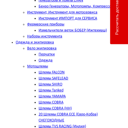
Рассчитать доставку
Генераторы и помпы LIFAN
Бензо Генераторы, Мотопомпы, Компрессоры
Инструмент, Инструмент для мотосервиса
Инструмент ИМПОРТ для СЕРВИСА
Фермерские приборы
Измельчители веток БОБЕР (Ижтехмаш)
Наборы инструмента
Одежда и экипировка
Вело экипировка
Перчатки
Одежда
Мотошлемы
Шлемы FALCON
Шлемы SAFELEAD
Шлемы SHIRO
Шлемы Tanked
Шлемы YAMAPA
Шлемы COBRA
Шлемы COBRA (HH)
20 Шлемы COBRA ECE (Евро-Кобра)
СНЕГОХОДНЫЕ
Шлемы TVS RACING (Индия)