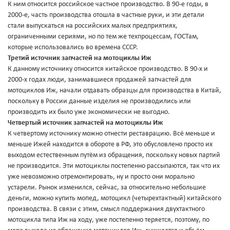
К ним относится российское частное производство. В 90-е годы, в
2000-е, часть производства отошла в частные руки, и эти детали
стали выпускаться на российских малых предприятиях,
ограниченными сериями, но по тем же техпроцессам, ГОСТам,
которые использовались во времена СССР.
Третий источник запчастей на мотоциклы Иж
К данному источнику относится китайское производство. В 90-х и
2000-х годах люди, занимавшиеся продажей запчастей для
мотоциклов Иж, начали отдавать образцы для производства в Китай,
поскольку в России данные изделия не производились или
производить их было уже экономически не выгодно.
Четвертый источник запчастей на мотоциклы Иж
К четвертому источнику можно отнести реставрацию. Всё меньше и
меньше Ижей находится в обороте в РФ, это обусловлено просто их
выходом естественным путём из обращения, поскольку новых партий
не производится. Эти мотоциклы постепенно рассыпаются, так что их
уже невозможно отремонтировать, ну и просто они морально
устарели. Рынок изменился, сейчас, за относительно небольшие
деньги, можно купить мопед, мотоцикл (четырехтактный) китайского
производства. В связи с этим, смысл поддержания двухтактного
мотоцикла типа Иж на ходу, уже постепенно теряется, поэтому, по