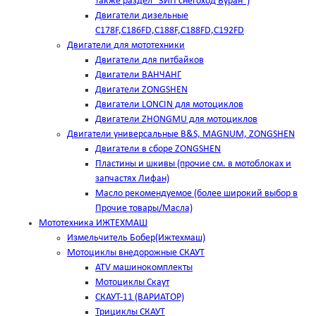
также раздел "ЗИП снегоход Буран")
Двигатели дизельные
C178F,С186FD,C188F,C188FD,C192FD
Двигатели для мототехники
Двигатели для питбайков
Двигатели ВАНЧАНГ
Двигатели ZONGSHEN
Двигатели LONCIN для мотоциклов
Двигатели ZHONGMU для мотоциклов
Двигатели универсальные B&S, MAGNUM, ZONGSHEN
Двигатели в сборе ZONGSHEN
Пластины и шкивы (прочие см. в мотоблоках и
запчастях Лифан)
Масло рекомендуемое (более широкий выбор в
Прочие товары/Масла)
Мототехника ИЖТЕХМАШ
Измельчитель Бобер(Ижтехмаш)
Мотоциклы внедорожные СКАУТ
ATV машинокомплекты
Мотоциклы Скаут
СКАУТ-11 (ВАРИАТОР)
Трициклы СКАУТ