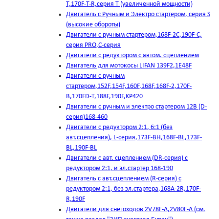
T,170F-T-R,серия Т (увеличенной мощности)
Двигатель с Ручным и Электро стартером, серия S
(высокие обороты)
Двигатели с ручным стартером,168F-2C,190F-C,
серия PRO,C-серия
Двигатели с редуктором с автом. сцеплением
Двигатель для мотокосы LIFAN 139F2,1E48F
Двигатели с ручным
стартером,152F,154F,160F,168F,168F-2,170F-
B,170FD-T,188F,190F,KP420
Двигатели с ручным и электро стартером 12В (D-
серия)168-460
Двигатели с редуктором 2:1, 6:1 (без
авт.сцепления), L-серия,173F-BH,168F-BL,173F-
BL,190F-BL
Двигатели с авт. сцеплением (DR-серия) с
редуктором 2:1, и эл.стартер 168-190
Двигатель с авт.сцеплением (R-серия) с
редуктором 2:1, без эл.стартера,168А-2R,170F-
R,190F
Двигатели для снегоходов 2V78F-A,2V80F-A (см.