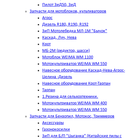
Пилот ЗиД50, ЗиД
Запчасти для мотоблоков, культиваторов
Агрос
Дизель R180, R190, R192
ЗиП Мотолебедка МЛ-1М "Бычок"
Каскад, Луч, Нева
Крот
МБ-2М (редуктор, шасси)
Мотоблок WEIMA WM 1100
Мотокультриватор WEIMA WM 550
Навесное оборудование Каскад-Нева-Агрос-
Целина -Дизель
Навесное оборудование Крот-Тарпан
Тарпан
1.Резина для сельхозтехники.
Мотокультриватор WEIMA WM 400
Мотокультриватор WEIMA WM 550
Запчасти для Бензопил, Мотокос, Триммеров
Аксессуары
Газонокосилки
ЗиП для Б/П "Цыганка" (Китайские пилы с