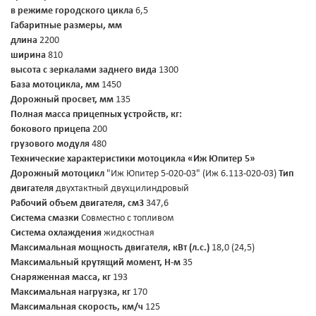
в режиме городского цикла
6,5
Габаритные размеры, мм
длина
2200
ширина
810
высота с зеркалами заднего вида
1300
База мотоцикла, мм
1450
Дорожный просвет, мм
135
Полная масса прицепных устройств, кг:
бокового прицепа
200
грузового модуля
480
Технические характеристики мотоцикла «Иж Юпитер 5»
Дорожный мотоцикл
"Иж Юпитер 5-020-03" (Иж 6.113-020-03)
Тип
двигателя
двухтактный двухцилиндровый
Рабочий объем двигателя, см3
347,6
Система смазки
Совместно с топливом
Система охлаждения
жидкостная
Максимальная мощность двигателя, кВт (л.с.)
18,0 (24,5)
Максимальный крутящий момент, Н-м
35
Снаряженная масса, кг
193
Максимальная нагрузка, кг
170
Максимальная скорость, км/ч
125