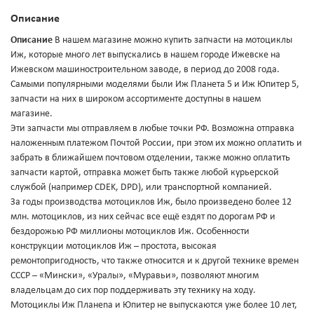
Описание
Описание
В нашем магазине можно купить запчасти на мотоциклы
Иж, которые много лет выпускались в нашем городе Ижевске на
Ижевском машиностроительном заводе, в период до 2008 года.
Самыми популярными моделями были Иж Планета 5 и Иж Юпитер 5,
запчасти на них в широком ассортименте доступны в нашем
магазине.
Эти запчасти мы отправляем в любые точки РФ. Возможна отправка
наложенным платежом Почтой России, при этом их можно оплатить и
забрать в ближайшем почтовом отделении, также можно оплатить
запчасти картой, отправка может быть также любой курьерской
службой (например CDEK, DPD), или транспортной компанией.
За годы производства мотоциклов Иж, было произведено более 12
млн. мотоциклов, из них сейчас все ещё ездят по дорогам РФ и
бездорожью РФ миллионы мотоциклов Иж. Особенности
конструкции мотоциклов Иж – простота, высокая
ремонтопригодность, что также относится и к другой технике времен
СССР – «Мински», «Уралы», «Муравьи», позволяют многим
владельцам до сих пор поддерживать эту технику на ходу.
Мотоциклы Иж Планеnа и Юпитер не выпускаются уже более 10 лет,