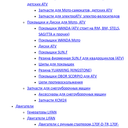
детских ATV
Запчасти для Мото-самокатов, детских ATV
Запчасти для электроATV, электро-велосипедов
Покрышки и Диски для Мото, ATV
Покрышки WANDA (АТV стоит на RM, BM, STELS,
SAGITTA и прочих)
Покрышки WANDA Мото
Диски ATV
Покрышки SUN.F
Резина фирменная SUN.F для квадроциклов (АТV)
Шипы для покрышек
Резина YUANXING (KINGSTONE)
Покрышки OBOR SCORPIO для ATV
Цепи противоскольжения
Запчасти для снегоуборочных машин
Аксессуары для снегоуборочных машин
Запчасти КСМ24
Двигатели
Генераторы LIFAN
Двигатели LIFAN
Двигатели с ручным стартером,170F-D-TR,170F-