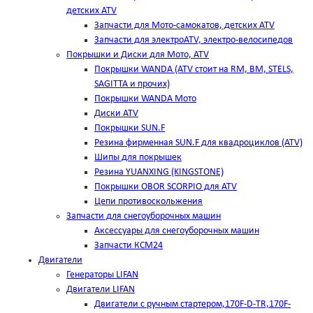
детских ATV
Запчасти для Мото-самокатов, детских ATV
Запчасти для электроATV, электро-велосипедов
Покрышки и Диски для Мото, ATV
Покрышки WANDA (АТV стоит на RM, BM, STELS,
SAGITTA и прочих)
Покрышки WANDA Мото
Диски ATV
Покрышки SUN.F
Резина фирменная SUN.F для квадроциклов (АТV)
Шипы для покрышек
Резина YUANXING (KINGSTONE)
Покрышки OBOR SCORPIO для ATV
Цепи противоскольжения
Запчасти для снегоуборочных машин
Аксессуары для снегоуборочных машин
Запчасти КСМ24
Двигатели
Генераторы LIFAN
Двигатели LIFAN
Двигатели с ручным стартером,170F-D-TR,170F-