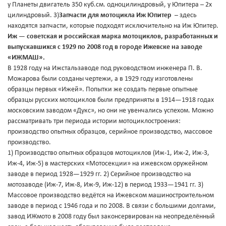
у Планеты двигатель 350 куб.см. одноцилиндровый, у Юпитера – 2х
цилиндровый. 3)
Запчасти для мотоцикла Иж Юпитер
– здесь
находятся запчасти, которые подходят исключительно на Иж Юпитер.
Иж — советская и российская марка мотоциклов, разработанных и
выпускавшихся с 1929 по 2008 год в городе Ижевске на заводе
«ИЖМАШ».
В 1928 году на Ижстальзаводе под руководством инженера П. В.
Можарова были созданы чертежи, а в 1929 году изготовлены
образцы первых «Ижей». Попытки же создать первые опытные
образцы русских мотоциклов были предприняты в 1914—1918 годах
московским заводом «Дукс», но они не увенчались успехом. Можно
рассматривать три периода истории мотоциклостроения:
производство опытных образцов, серийное производство, массовое
производство.
1) Производство опытных образцов мотоциклов (Иж-1, Иж-2, Иж-3,
Иж-4, Иж-5) в мастерских «Мотосекции» на ижевском оружейном
заводе в период 1928—1929 гг. 2) Серийное производство на
мотозаводе (Иж-7, Иж-8, Иж-9, Иж-12) в период 1933—1941 гг. 3)
Массовое производство ведётся на Ижевском машиностроительном
заводе в период с 1946 года и по 2008. В связи с большими долгами,
завод ИЖмото в 2008 году был законсервирован на неопределённый