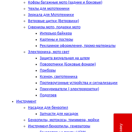
Кофры багажные мото (задние и боковые)
Чехлы для мототехники
Зеркала для Мототехники
Ветровые щитки (Ветровики)
Сувениры мото, подарки мото
Интерьер байкера
Картины и постеры
Рекламное оформление, промо-материалы
Электроника, мото свет
Защита визуальная на шлем
Поворотники (Боковые фонари)
Приборы
Ксенон, светотехника
Противоугонные устройства и сигнализации
Прикуриватели (-электророзетки)
Подогрев
Инструмент
Насадки для бензопил
Запчасти для насадок
Бензопилы, мотокосы, триммера, мойки
Инструмент,бензопилы, генераторы