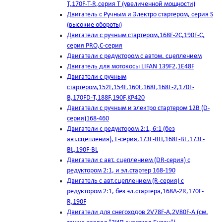
T,170F-T-R,серия Т (увеличенной мощности)
Двигатель с Ручным и Электро стартером, серия S
(высокие обороты)
Двигатели с ручным стартером,168F-2C,190F-C,
серия PRO,C-серия
Двигатели с редуктором с автом. сцеплением
Двигатель для мотокосы LIFAN 139F2,1E48F
Двигатели с ручным
стартером,152F,154F,160F,168F,168F-2,170F-
B,170FD-T,188F,190F,KP420
Двигатели с ручным и электро стартером 12В (D-
серия)168-460
Двигатели с редуктором 2:1, 6:1 (без
авт.сцепления), L-серия,173F-BH,168F-BL,173F-
BL,190F-BL
Двигатели с авт. сцеплением (DR-серия) с
редуктором 2:1, и эл.стартер 168-190
Двигатель с авт.сцеплением (R-серия) с
редуктором 2:1, без эл.стартера,168А-2R,170F-
R,190F
Двигатели для снегоходов 2V78F-A,2V80F-A (см.