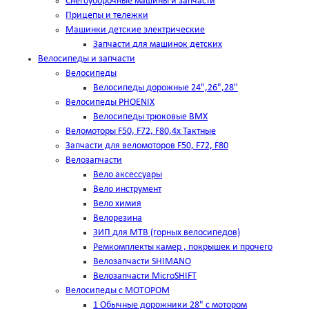
Снегоуборочные машины и запчасти
Прицепы и тележки
Машинки детские электрические
Запчасти для машинок детских
Велосипеды и запчасти
Велосипеды
Велосипеды дорожные 24",26",28"
Велосипеды PHOENIX
Велосипеды трюковые BMX
Веломоторы F50, F72, F80,4х Тактные
Запчасти для веломоторов F50, F72, F80
Велозапчасти
Вело аксессуары
Вело инструмент
Вело химия
Велорезина
ЗИП для MTB (горных велосипедов)
Ремкомплекты камер , покрышек и прочего
Велозапчасти SHIMANO
Велозапчасти MicroSHIFT
Велосипеды с МОТОРОМ
1 Обычные дорожники 28" с мотором