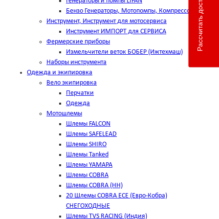
Рассчитать доставку
Генераторы и помпы LIFAN
Бензо Генераторы, Мотопомпы, Компрессоры
Инструмент, Инструмент для мотосервиса
Инструмент ИМПОРТ для СЕРВИСА
Фермерские приборы
Измельчители веток БОБЕР (Ижтехмаш)
Наборы инструмента
Одежда и экипировка
Вело экипировка
Перчатки
Одежда
Мотошлемы
Шлемы FALCON
Шлемы SAFELEAD
Шлемы SHIRO
Шлемы Tanked
Шлемы YAMAPA
Шлемы COBRA
Шлемы COBRA (HH)
20 Шлемы COBRA ECE (Евро-Кобра)
СНЕГОХОДНЫЕ
Шлемы TVS RACING (Индия)