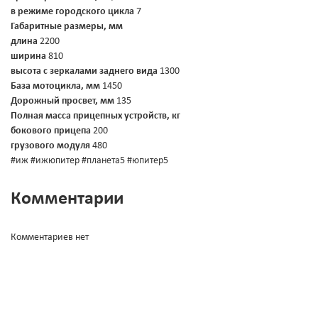
в режиме городского цикла
7
Габаритные размеры, мм
длина
2200
ширина
810
высота с зеркалами заднего вида
1300
База мотоцикла, мм
1450
Дорожный просвет, мм
135
Полная масса прицепных устройств, кг
бокового прицепа
200
грузового модуля
480
#иж #ижюпитер #планета5 #юпитер5
Комментарии
Комментариев нет