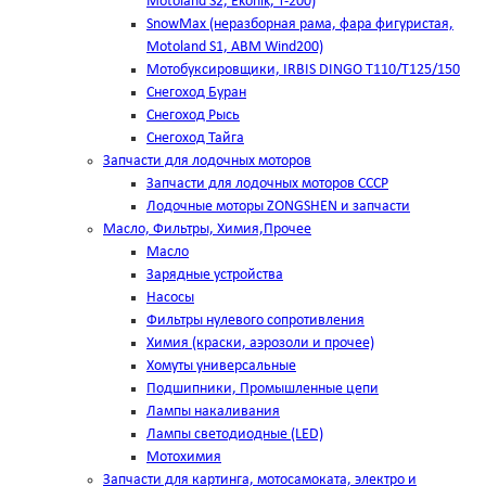
Motoland S2, Ekonik, T-200)
SnowMax (неразборная рама, фара фигуристая,
Motoland S1, ABM Wind200)
Мотобуксировщики, IRBIS DINGO Т110/Т125/150
Снегоход Буран
Снегоход Рысь
Снегоход Тайга
Запчасти для лодочных моторов
Запчасти для лодочных моторов СССР
Лодочные моторы ZONGSHEN и запчасти
Масло, Фильтры, Химия,Прочее
Масло
Зарядные устройства
Насосы
Фильтры нулевого сопротивления
Химия (краски, аэрозоли и прочее)
Хомуты универсальные
Подшипники, Промышленные цепи
Лампы накаливания
Лампы светодиодные (LED)
Мотохимия
Запчасти для картинга, мотосамоката, электро и