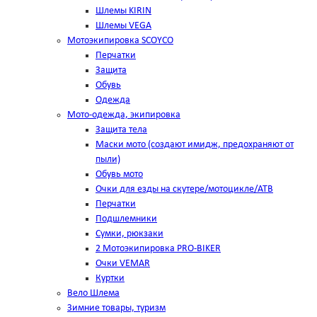
Шлемы KIRIN
Шлемы VEGA
Мотоэкипировка SCOYCO
Перчатки
Защита
Обувь
Одежда
Мото-одежда, экипировка
Защита тела
Маски мото (создают имидж, предохраняют от
пыли)
Обувь мото
Очки для езды на скутере/мотоцикле/АТВ
Перчатки
Подшлемники
Сумки, рюкзаки
2 Мотоэкипировка PRO-BIKER
Очки VEMAR
Куртки
Вело Шлема
Зимние товары, туризм