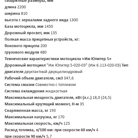
Габаритные размеры, мм
длина
2200
ширина
810
высота с зеркалами заднего вида
1300
База мотоцикла, мм
1450
Дорожный просвет, мм
135
Полная масса прицепных устройств, кг:
бокового прицепа
200
грузового модуля
480
Технические характеристики мотоцикла «Иж Юпитер 5»
Дорожный мотоцикл
"Иж Юпитер 5-020-03" (Иж 6.113-020-03)
Тип
двигателя
двухтактный двухцилиндровый
Рабочий объем двигателя, см3
347,6
Система смазки
Совместно с топливом
Система охлаждения
жидкостная
Максимальная мощность двигателя, кВт (л.с.)
18,0 (24,5)
Максимальный крутящий момент, Н-м
35
Снаряженная масса, кг
193
Максимальная нагрузка, кг
170
Максимальная скорость, км/ч
125
Расход топлива, л/100 км:
при скорости 60 км/ч
4
при скорости 90 км/ч
5,7