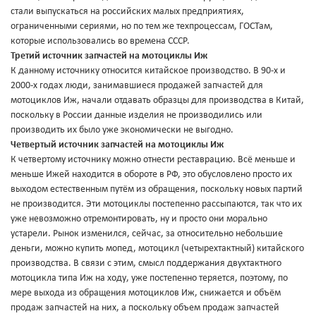
стали выпускаться на российских малых предприятиях,
ограниченными сериями, но по тем же техпроцессам, ГОСТам,
которые использовались во времена СССР.
Третий источник запчастей на мотоциклы Иж
К данному источнику относится китайское производство. В 90-х и
2000-х годах люди, занимавшиеся продажей запчастей для
мотоциклов Иж, начали отдавать образцы для производства в Китай,
поскольку в России данные изделия не производились или
производить их было уже экономически не выгодно.
Четвертый источник запчастей на мотоциклы Иж
К четвертому источнику можно отнести реставрацию. Всё меньше и
меньше Ижей находится в обороте в РФ, это обусловлено просто их
выходом естественным путём из обращения, поскольку новых партий
не производится. Эти мотоциклы постепенно рассыпаются, так что их
уже невозможно отремонтировать, ну и просто они морально
устарели. Рынок изменился, сейчас, за относительно небольшие
деньги, можно купить мопед, мотоцикл (четырехтактный) китайского
производства. В связи с этим, смысл поддержания двухтактного
мотоцикла типа Иж на ходу, уже постепенно теряется, поэтому, по
мере выхода из обращения мотоциклов Иж, снижается и объём
продаж запчастей на них, а поскольку объем продаж запчастей