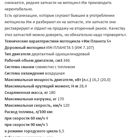
снижается, редкие запчасти на мотоцикл Иж производить
нерентабельно.
Есть организации, которые скупают бывшие в употреблении
мотоциклы Иж и разбирают их на запчасти, эти запчасти они
реставрируют и отдают на продажу на вторичный рынок. Качеству
этих запчастей можно доверять, но обязательно надо «проверять».
Технические характеристики мотоцикла «Иж Планета 5»
Дорожный мотоцикл
ИЖ-ПЛАНЕТА 5 (ИЖ 7.107)
Тип двигателя
двухтактный одноцилиндровый
Рабочий объем двигателя, см3
346
Система смазки
совместно с топливом
Система охлаждения
воздушная
Максимальная мощность двигателя, кВт (л.с.)
16,2 (20,0)
Максимальный крутящий момент, Н-м
28,4
Снаряженная масса, кг
180
Максимальная нагрузка, кг
170
Максимальная скорость, км/ч
120
Расход топлива, л/100 км:
при скорости 60 км/ч
4
при скорости 90 км/ч
5
в режиме городского цикла
6,5