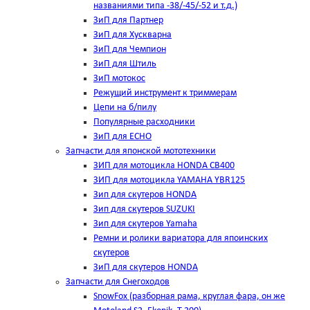
названиями типа -38/-45/-52 и т.д.)
ЗиП для Партнер
ЗиП для Хускварна
ЗиП для Чемпион
ЗиП для Штиль
ЗиП мотокос
Режущий инструмент к триммерам
Цепи на б/пилу
Популярные расходники
ЗиП для ЕСНО
Запчасти для японской мототехники
ЗИП для мотоцикла HONDA CB400
ЗИП для мотоцикла YAMAHA YBR125
Зип для скутеров HONDA
Зип для скутеров SUZUKI
Зип для скутеров Yamaha
Ремни и ролики вариатора для япоинских
скутеров
ЗиП для скутеров HONDA
Запчасти для Снегоходов
SnowFox (разборная рама, круглая фара, он же