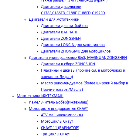
также раздел "ЗИП снегоход Буран")
Двигатели дизельные
C178F,С186FD,C188F,C188FD,C192FD
Двигатели для мототехники
Двигатели для питбайков
Двигатели ВАНЧАНГ
Двигатели ZONGSHEN
Двигатели LONCIN для мотоциклов
Двигатели ZHONGMU для мотоциклов
Двигатели универсальные B&S, MAGNUM, ZONGSHEN
Двигатели в сборе ZONGSHEN
Пластины и шкивы (прочие см. в мотоблоках и
запчастях Лифан)
Масло рекомендуемое (более широкий выбор в
Прочие товары/Масла)
Мототехника ИЖТЕХМАШ
Измельчитель Бобер(Ижтехмаш)
Мотоциклы внедорожные СКАУТ
ATV машинокомплекты
Мотоциклы Скаут
СКАУТ-11 (ВАРИАТОР)
Трициклы СКАУТ