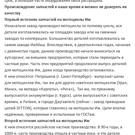
срок, а большая часть оборудования была распродана.
Происхождение запчастей в наше время и можно ли доверять их
качеству
Первый источник запчастей на мотоциклы Иж
Изначально завод производил мотоциклы по полному циклу, все
детали изготавливались на площадях завода или на смежных
заводах по кооперации. Большинство деталей изготавливалось на
самом заводе ИжМаш. Впоследствии, в двухтысячных годах, начиная
с девяностых годов, данное производство начало выноситься на
аутсорсинг, на внешние предприятия, которые стали переходить в
частные руки. Часть этих предприятий продолжили выпуск деталей
для мотоциклов Иж, даже когда производство остановилось.
К ним относятся: Петрошина (г. Санкт-Петербург) - выпускает шины
для мотоциклов Иж, так же для других советских мотоциклов (Урал,
Минск, на мопеды «Карпаты», «Рига»),. Так же, по-прежнему
выпускаются аккумуляторы (г. Курск). цепи выпускаются с советских
времен, в Латвии, в городе Даугавпилс (сейчас – завод приводных
цепей DITTON), которые ставились на мотоциклы Иж. Цепи вполне
надёжные, проверенные и испытанные по ГОСТам.
Второй источник запчастей на мотоциклы Иж
К ним относится российское частное производство. В 90-е годы, в
2000-е, часть производства отошла в частные руки, и эти детали