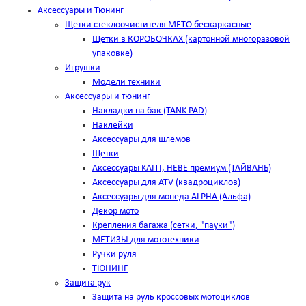
Аксессуары и Тюнинг
Щетки стеклоочистителя METO бескаркасные
Щетки в КОРОБОЧКАХ (картонной многоразовой
упаковке)
Игрушки
Модели техники
Аксессуары и тюнинг
Накладки на бак (TANK PAD)
Наклейки
Аксессуары для шлемов
Щетки
Аксессуары KAITI, HEBE премиум (ТАЙВАНЬ)
Аксессуары для ATV (квадроциклов)
Аксессуары для мопеда ALPHA (Альфа)
Декор мото
Крепления багажа (сетки, "пауки")
МЕТИЗЫ для мототехники
Ручки руля
ТЮНИНГ
Защита рук
Защита на руль кроссовых мотоциклов