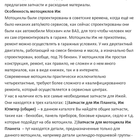
предлагаем запчасти и расходные материалы.
Особенность мотоциклов Иж
Мотоциклы были спроектированы в советские времена, когда ещё не
было никаких авто/мото сервисов, как сейчас спроектированы они
были как автомобили Москвич или ВАЗ, для того чтобы человек мог
их сам отремонтировать в гараже. Мотоциклы Иж не прихотливы,
ремонт можно осуществлять в гаражных условиях. У них двухтактный
двигатель, работающий на смеси бензина и масла, а изначально был
спроектирован, вообще, под 76 бензин. У мотоциклов Иж простая
конструкция, ремонт, как правило, не сложен и о нем много
материалов, как в виде книжек, так и в интернете.
Современные мотоциклы практически исключительно
четырехтактные, требуют более сложного и квалифицированного
ремонта, который осуществляется в сервисных центрах.
У нас в наличии есть все самые необходимые запчасти для Ижей.
Они находятся в трех каталогах: 1)
Запчасти для Иж Планета, Иж
Юпитер (общие)
– в данном каталоге Вы найдёте общие запчасти,
такие как - бензобак, панель приборов, боковые крышки, седло и т.д.
которые подойдут на оба мотоцикла. 2)
Запчасти для мотоцикла Иж
Планета
– тут находятся детали, предназначенные только для
данного мотоцикла, например детали цилиндро-поршневой группы -