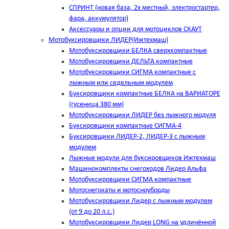
СПРИНТ (новая база, 2х местный, электростартер,
фара, аккумулятор)
Аксессуары и опции для мотоциклов СКАУТ
Мотобуксировщики ЛИДЕР(Ижтехмаш)
Мотобуксировщики БЕЛКА сверхкомпактные
Мотобуксировщики ДЕЛЬТА компактные
Мотобуксировщики СИГМА компактные с
лыжным или седельным модулем
Буксировщики компактные БЕЛКА на ВАРИАТОРЕ
(гусеница 380 мм)
Мотобуксировщики ЛИДЕР без лыжного модуля
Буксировщики компактные СИГМА-4
Буксировщики ЛИДЕР-2, ЛИДЕР-3 c лыжным
модулем
Лыжные модули для буксировщиков Ижтехмаш
Машинокомплекты снегоходов Лидер Альфа
Мотобуксировщики СИГМА компактные
Мотоснегокаты и мотосноуборды
Мотобуксировщики Лидер с лыжным модулем
(от 9 до 20 л.с.)
Мотобуксировщики Лидер LONG на удлинённой