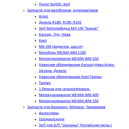
Пилот ЗиД50, ЗиД
Запчасти для мотоблоков, культиваторов
Агрос
Дизель R180, R190, R192
ЗиП Мотолебедка МЛ-1М "Бычок"
Каскад, Луч, Нева
Крот
МБ-2М (редуктор, шасси)
Мотоблок WEIMA WM 1100
Мотокультриватор WEIMA WM 550
Навесное оборудование Каскад-Нева-Агрос-
Целина -Дизель
Навесное оборудование Крот-Тарпан
Тарпан
1.Резина для сельхозтехники.
Мотокультриватор WEIMA WM 400
Мотокультриватор WEIMA WM 550
Запчасти для Бензопил, Мотокос, Триммеров
Аксессуары
Газонокосилки
ЗиП для Б/П "Цыганка" (Китайские пилы с