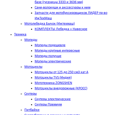
базе (гусеницы 3333 и 3636 мм)
Сани-волокуши и акссессуары к ним
Запчасти для мотобуксировщиков ЛИДЕР пр-во
ИжТехМаш
Мотолебедка Бычок (Ижтехмаш)
КОМПЛЕКТЫ Лебедка + Навесное
Техника
Мопеды
Мопеды подешевле
Мопеды крупные интересные
Мопеды получше
Мопеды электрические
Мотоциклы
Мотоциклы от 125 до 250 см3 кат А
Мотоциклы TVS (Индия)
Мототехника ZONGSHEN
Мотоциклы внедорожные (КРОСС)
Скутеры
Скутеры электрические
Скутеры Премиум
Питбайки