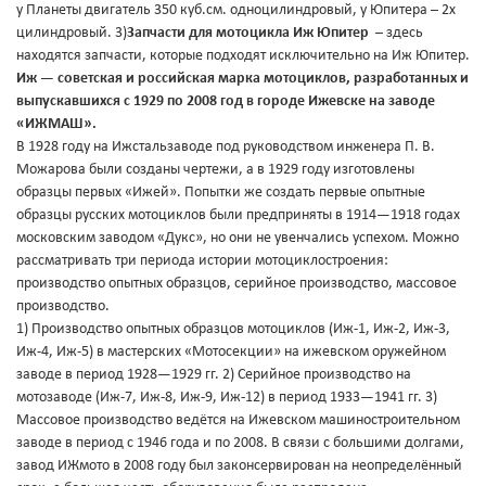
у Планеты двигатель 350 куб.см. одноцилиндровый, у Юпитера – 2х
цилиндровый. 3)
Запчасти для мотоцикла Иж Юпитер
– здесь
находятся запчасти, которые подходят исключительно на Иж Юпитер.
Иж — советская и российская марка мотоциклов, разработанных и
выпускавшихся с 1929 по 2008 год в городе Ижевске на заводе
«ИЖМАШ».
В 1928 году на Ижстальзаводе под руководством инженера П. В.
Можарова были созданы чертежи, а в 1929 году изготовлены
образцы первых «Ижей». Попытки же создать первые опытные
образцы русских мотоциклов были предприняты в 1914—1918 годах
московским заводом «Дукс», но они не увенчались успехом. Можно
рассматривать три периода истории мотоциклостроения:
производство опытных образцов, серийное производство, массовое
производство.
1) Производство опытных образцов мотоциклов (Иж-1, Иж-2, Иж-3,
Иж-4, Иж-5) в мастерских «Мотосекции» на ижевском оружейном
заводе в период 1928—1929 гг. 2) Серийное производство на
мотозаводе (Иж-7, Иж-8, Иж-9, Иж-12) в период 1933—1941 гг. 3)
Массовое производство ведётся на Ижевском машиностроительном
заводе в период с 1946 года и по 2008. В связи с большими долгами,
завод ИЖмото в 2008 году был законсервирован на неопределённый