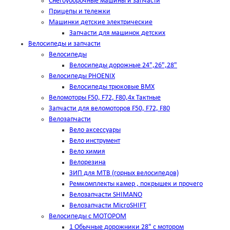
Снегоуборочные машины и запчасти
Прицепы и тележки
Машинки детские электрические
Запчасти для машинок детских
Велосипеды и запчасти
Велосипеды
Велосипеды дорожные 24",26",28"
Велосипеды PHOENIX
Велосипеды трюковые BMX
Веломоторы F50, F72, F80,4х Тактные
Запчасти для веломоторов F50, F72, F80
Велозапчасти
Вело аксессуары
Вело инструмент
Вело химия
Велорезина
ЗИП для MTB (горных велосипедов)
Ремкомплекты камер , покрышек и прочего
Велозапчасти SHIMANO
Велозапчасти MicroSHIFT
Велосипеды с МОТОРОМ
1 Обычные дорожники 28" с мотором