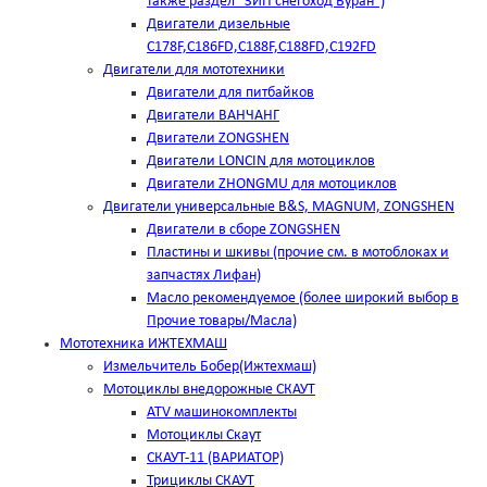
также раздел "ЗИП снегоход Буран")
Двигатели дизельные
C178F,С186FD,C188F,C188FD,C192FD
Двигатели для мототехники
Двигатели для питбайков
Двигатели ВАНЧАНГ
Двигатели ZONGSHEN
Двигатели LONCIN для мотоциклов
Двигатели ZHONGMU для мотоциклов
Двигатели универсальные B&S, MAGNUM, ZONGSHEN
Двигатели в сборе ZONGSHEN
Пластины и шкивы (прочие см. в мотоблоках и
запчастях Лифан)
Масло рекомендуемое (более широкий выбор в
Прочие товары/Масла)
Мототехника ИЖТЕХМАШ
Измельчитель Бобер(Ижтехмаш)
Мотоциклы внедорожные СКАУТ
ATV машинокомплекты
Мотоциклы Скаут
СКАУТ-11 (ВАРИАТОР)
Трициклы СКАУТ