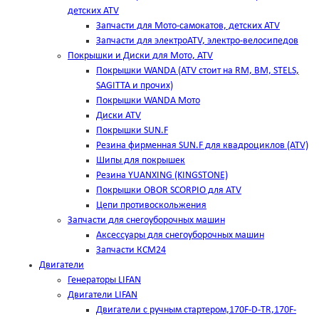
детских ATV
Запчасти для Мото-самокатов, детских ATV
Запчасти для электроATV, электро-велосипедов
Покрышки и Диски для Мото, ATV
Покрышки WANDA (АТV стоит на RM, BM, STELS,
SAGITTA и прочих)
Покрышки WANDA Мото
Диски ATV
Покрышки SUN.F
Резина фирменная SUN.F для квадроциклов (АТV)
Шипы для покрышек
Резина YUANXING (KINGSTONE)
Покрышки OBOR SCORPIO для ATV
Цепи противоскольжения
Запчасти для снегоуборочных машин
Аксессуары для снегоуборочных машин
Запчасти КСМ24
Двигатели
Генераторы LIFAN
Двигатели LIFAN
Двигатели с ручным стартером,170F-D-TR,170F-