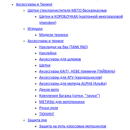
Аксессуары и Тюнинг
Щетки стеклоочистителя METO бескаркасные
Щетки в КОРОБОЧКАХ (картонной многоразовой
упаковке)
Игрушки
Модели техники
Аксессуары и тюнинг
Накладки на бак (TANK PAD)
Наклейки
Аксессуары для шлемов
Щетки
Аксессуары KAITI, HEBE премиум (ТАЙВАНЬ)
Аксессуары для ATV (квадроциклов)
Аксессуары для мопеда ALPHA (Альфа)
Декор мото
Крепления багажа (сетки, "пауки")
МЕТИЗЫ для мототехники
Ручки руля
ТЮНИНГ
Защита рук
Защита на руль кроссовых мотоциклов