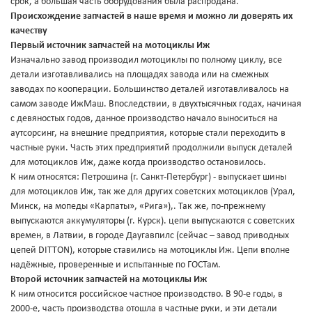
срок, а большая часть оборудования была распродана.
Происхождение запчастей в наше время и можно ли доверять их
качеству
Первый источник запчастей на мотоциклы Иж
Изначально завод производил мотоциклы по полному циклу, все
детали изготавливались на площадях завода или на смежных
заводах по кооперации. Большинство деталей изготавливалось на
самом заводе ИжМаш. Впоследствии, в двухтысячных годах, начиная
с девяностых годов, данное производство начало выноситься на
аутсорсинг, на внешние предприятия, которые стали переходить в
частные руки. Часть этих предприятий продолжили выпуск деталей
для мотоциклов Иж, даже когда производство остановилось.
К ним относятся: Петрошина (г. Санкт-Петербург) - выпускает шины
для мотоциклов Иж, так же для других советских мотоциклов (Урал,
Минск, на мопеды «Карпаты», «Рига»),. Так же, по-прежнему
выпускаются аккумуляторы (г. Курск). цепи выпускаются с советских
времен, в Латвии, в городе Даугавпилс (сейчас – завод приводных
цепей DITTON), которые ставились на мотоциклы Иж. Цепи вполне
надёжные, проверенные и испытанные по ГОСТам.
Второй источник запчастей на мотоциклы Иж
К ним относится российское частное производство. В 90-е годы, в
2000-е, часть производства отошла в частные руки, и эти детали