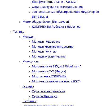
базе (гусеницы 3333 и 3636 мм)
Сани-волокуши и акссессуары к ним
Запчасти для мотобуксировщиков ЛИДЕР пр-во
ИжТехМаш
Мотолебедка Бычок (Ижтехмаш)
КОМПЛЕКТЫ Лебедка + Навесное
Техника
Мопеды
Мопеды подешевле
Мопеды крупные интересные
Мопеды получше
Мопеды электрические
Мотоциклы
Мотоциклы от 125 до 250 см3 кат А
Мотоциклы TVS (Индия)
Мототехника ZONGSHEN
Мотоциклы внедорожные (КРОСС)
Скутеры
Скутеры электрические
Скутеры Премиум
Питбайки