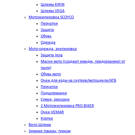
Шлемы KIRIN
Шлемы VEGA
Мотоэкипировка SCOYCO
Перчатки
Защита
Обувь
Одежда
Мото-одежда, экипировка
Защита тела
Маски мото (создают имидж, предохраняют от
пыли)
Обувь мото
Очки для езды на скутере/мотоцикле/АТВ
Перчатки
Подшлемники
Сумки, рюкзаки
2 Мотоэкипировка PRO-BIKER
Очки VEMAR
Куртки
Вело Шлема
Зимние товары, туризм