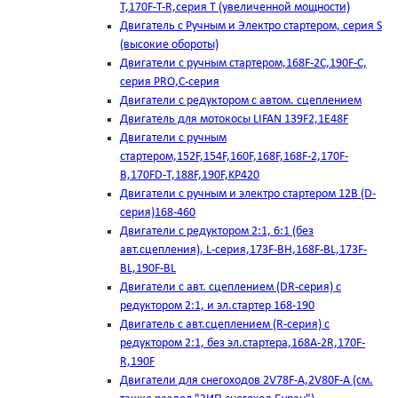
T,170F-T-R,серия Т (увеличенной мощности)
Двигатель с Ручным и Электро стартером, серия S
(высокие обороты)
Двигатели с ручным стартером,168F-2C,190F-C,
серия PRO,C-серия
Двигатели с редуктором с автом. сцеплением
Двигатель для мотокосы LIFAN 139F2,1E48F
Двигатели с ручным
стартером,152F,154F,160F,168F,168F-2,170F-
B,170FD-T,188F,190F,KP420
Двигатели с ручным и электро стартером 12В (D-
серия)168-460
Двигатели с редуктором 2:1, 6:1 (без
авт.сцепления), L-серия,173F-BH,168F-BL,173F-
BL,190F-BL
Двигатели с авт. сцеплением (DR-серия) с
редуктором 2:1, и эл.стартер 168-190
Двигатель с авт.сцеплением (R-серия) с
редуктором 2:1, без эл.стартера,168А-2R,170F-
R,190F
Двигатели для снегоходов 2V78F-A,2V80F-A (см.