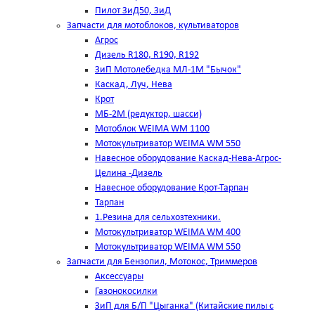
Пилот ЗиД50, ЗиД
Запчасти для мотоблоков, культиваторов
Агрос
Дизель R180, R190, R192
ЗиП Мотолебедка МЛ-1М "Бычок"
Каскад, Луч, Нева
Крот
МБ-2М (редуктор, шасси)
Мотоблок WEIMA WM 1100
Мотокультриватор WEIMA WM 550
Навесное оборудование Каскад-Нева-Агрос-
Целина -Дизель
Навесное оборудование Крот-Тарпан
Тарпан
1.Резина для сельхозтехники.
Мотокультриватор WEIMA WM 400
Мотокультриватор WEIMA WM 550
Запчасти для Бензопил, Мотокос, Триммеров
Аксессуары
Газонокосилки
ЗиП для Б/П "Цыганка" (Китайские пилы с