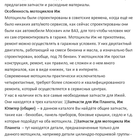
предлагаем запчасти и расходные материалы.
Особенность мотоциклов Иж
Мотоциклы были спроектированы в советские времена, когда ещё не
было никаких авто/мото сервисов, как сейчас спроектированы они
были как автомобили Москвич или ВАЗ, для того чтобы человек мог
их сам отремонтировать в гараже. Мотоциклы Иж не прихотливы,
ремонт можно осуществлять в гаражных условиях. У них двухтактный
двигатель, работающий на смеси бензина и масла, а изначально был
спроектирован, вообще, под 76 бензин. У мотоциклов Иж простая
конструкция, ремонт, как правило, не сложен и о нем много
материалов, как в виде книжек, так и в интернете.
Современные мотоциклы практически исключительно
четырехтактные, требуют более сложного и квалифицированного
ремонта, который осуществляется в сервисных центрах.
У нас в наличии есть все самые необходимые запчасти для Ижей.
Они находятся в трех каталогах: 1)
Запчасти для Иж Планета, Иж
Юпитер (общие)
– в данном каталоге Вы найдёте общие запчасти,
такие как - бензобак, панель приборов, боковые крышки, седло и т.д.
которые подойдут на оба мотоцикла. 2)
Запчасти для мотоцикла Иж
Планета
– тут находятся детали, предназначенные только для
данного мотоцикла, например детали цилиндро-поршневой группы -