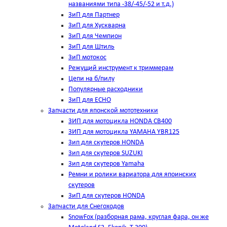
названиями типа -38/-45/-52 и т.д.)
ЗиП для Партнер
ЗиП для Хускварна
ЗиП для Чемпион
ЗиП для Штиль
ЗиП мотокос
Режущий инструмент к триммерам
Цепи на б/пилу
Популярные расходники
ЗиП для ЕСНО
Запчасти для японской мототехники
ЗИП для мотоцикла HONDA CB400
ЗИП для мотоцикла YAMAHA YBR125
Зип для скутеров HONDA
Зип для скутеров SUZUKI
Зип для скутеров Yamaha
Ремни и ролики вариатора для япоинских
скутеров
ЗиП для скутеров HONDA
Запчасти для Снегоходов
SnowFox (разборная рама, круглая фара, он же