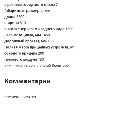
в режиме городского цикла
7
Габаритные размеры, мм
длина
2200
ширина
810
высота с зеркалами заднего вида
1300
База мотоцикла, мм
1450
Дорожный просвет, мм
135
Полная масса прицепных устройств, кг
бокового прицепа
200
грузового модуля
480
#иж #ижюпитер #планета5 #юпитер5
Комментарии
Комментариев нет