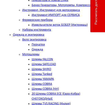
Рассчитать доставку
Генераторы и помпы LIFAN
Бензо Генераторы, Мотопомпы, Компрессоры
Инструмент, Инструмент для мотосервиса
Инструмент ИМПОРТ для СЕРВИСА
Фермерские приборы
Измельчители веток БОБЕР (Ижтехмаш)
Наборы инструмента
Одежда и экипировка
Вело экипировка
Перчатки
Одежда
Мотошлемы
Шлемы FALCON
Шлемы SAFELEAD
Шлемы SHIRO
Шлемы Tanked
Шлемы YAMAPA
Шлемы COBRA
Шлемы COBRA (HH)
20 Шлемы COBRA ECE (Евро-Кобра)
СНЕГОХОДНЫЕ
Шлемы TVS RACING (Индия)