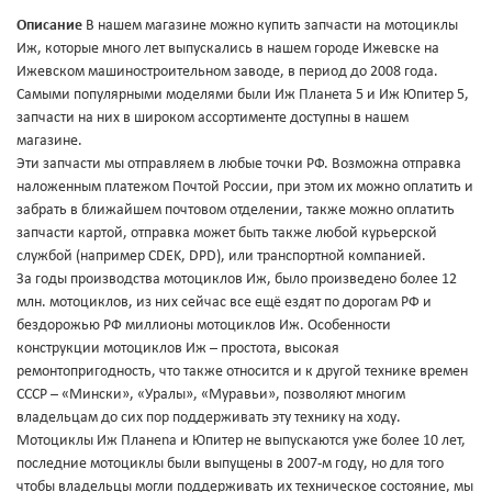
Описание
В нашем магазине можно купить запчасти на мотоциклы
Иж, которые много лет выпускались в нашем городе Ижевске на
Ижевском машиностроительном заводе, в период до 2008 года.
Самыми популярными моделями были Иж Планета 5 и Иж Юпитер 5,
запчасти на них в широком ассортименте доступны в нашем
магазине.
Эти запчасти мы отправляем в любые точки РФ. Возможна отправка
наложенным платежом Почтой России, при этом их можно оплатить и
забрать в ближайшем почтовом отделении, также можно оплатить
запчасти картой, отправка может быть также любой курьерской
службой (например CDEK, DPD), или транспортной компанией.
За годы производства мотоциклов Иж, было произведено более 12
млн. мотоциклов, из них сейчас все ещё ездят по дорогам РФ и
бездорожью РФ миллионы мотоциклов Иж. Особенности
конструкции мотоциклов Иж – простота, высокая
ремонтопригодность, что также относится и к другой технике времен
СССР – «Мински», «Уралы», «Муравьи», позволяют многим
владельцам до сих пор поддерживать эту технику на ходу.
Мотоциклы Иж Планеnа и Юпитер не выпускаются уже более 10 лет,
последние мотоциклы были выпущены в 2007-м году, но для того
чтобы владельцы могли поддерживать их техническое состояние, мы