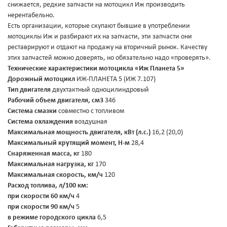
снижается, редкие запчасти на мотоцикл Иж производить
нерентабельно.
Есть организации, которые скупают бывшие в употреблении
мотоциклы Иж и разбирают их на запчасти, эти запчасти они
реставрируют и отдают на продажу на вторичный рынок. Качеству
этих запчастей можно доверять, но обязательно надо «проверять».
Технические характеристики мотоцикла «Иж Планета 5»
Дорожный мотоцикл
ИЖ-ПЛАНЕТА 5 (ИЖ 7.107)
Тип двигателя
двухтактный одноцилиндровый
Рабочий объем двигателя, см3
346
Система смазки
совместно с топливом
Система охлаждения
воздушная
Максимальная мощность двигателя, кВт (л.с.)
16,2 (20,0)
Максимальный крутящий момент, Н-м
28,4
Снаряженная масса, кг
180
Максимальная нагрузка, кг
170
Максимальная скорость, км/ч
120
Расход топлива, л/100 км:
при скорости 60 км/ч
4
при скорости 90 км/ч
5
в режиме городского цикла
6,5