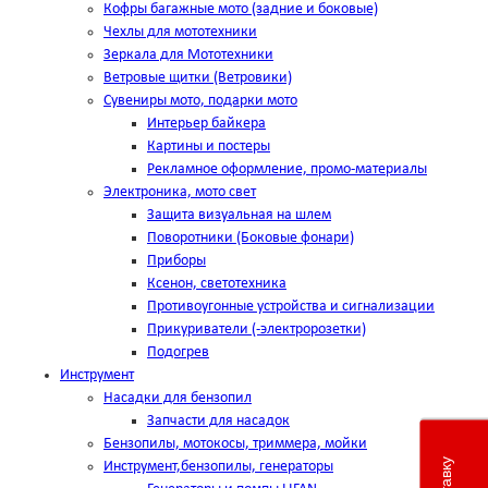
Кофры багажные мото (задние и боковые)
Чехлы для мототехники
Зеркала для Мототехники
Ветровые щитки (Ветровики)
Сувениры мото, подарки мото
Интерьер байкера
Картины и постеры
Рекламное оформление, промо-материалы
Электроника, мото свет
Защита визуальная на шлем
Поворотники (Боковые фонари)
Приборы
Ксенон, светотехника
Противоугонные устройства и сигнализации
Прикуриватели (-электророзетки)
Подогрев
Инструмент
Насадки для бензопил
Запчасти для насадок
Бензопилы, мотокосы, триммера, мойки
Инструмент,бензопилы, генераторы