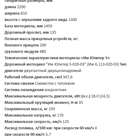
Габаритные размеры, мм
длина
2200
ширина
810
высота с зеркалами заднего вида
1300
База мотоцикла, мм
1450
Дорожный просвет, мм
135
Полная масса прицепных устройств, кг:
бокового прицепа
200
грузового модуля
480
Технические характеристики мотоцикла «Иж Юпитер 5»
Дорожный мотоцикл
"Иж Юпитер 5-020-03" (Иж 6.113-020-03)
Тип
двигателя
двухтактный двухцилиндровый
Рабочий объем двигателя, см3
347,6
Система смазки
Совместно с топливом
Система охлаждения
жидкостная
Максимальная мощность двигателя, кВт (л.с.)
18,0 (24,5)
Максимальный крутящий момент, Н-м
35
Снаряженная масса, кг
193
Максимальная нагрузка, кг
170
Максимальная скорость, км/ч
125
Расход топлива, л/100 км:
при скорости 60 км/ч
4
при скорости 90 км/ч
5,7