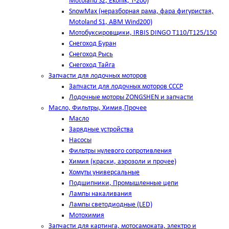
Motoland S2, Ekonik, T-200)
SnowMax (неразборная рама, фара фигуристая,
Motoland S1, ABM Wind200)
Мотобуксировщики, IRBIS DINGO Т110/Т125/150
Снегоход Буран
Снегоход Рысь
Снегоход Тайга
Запчасти для лодочных моторов
Запчасти для лодочных моторов СССР
Лодочные моторы ZONGSHEN и запчасти
Масло, Фильтры, Химия,Прочее
Масло
Зарядные устройства
Насосы
Фильтры нулевого сопротивления
Химия (краски, аэрозоли и прочее)
Хомуты универсальные
Подшипники, Промышленные цепи
Лампы накаливания
Лампы светодиодные (LED)
Мотохимия
Запчасти для картинга, мотосамоката, электро и