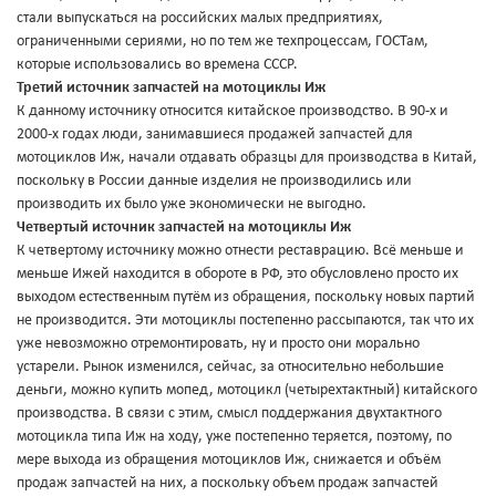
стали выпускаться на российских малых предприятиях,
ограниченными сериями, но по тем же техпроцессам, ГОСТам,
которые использовались во времена СССР.
Третий источник запчастей на мотоциклы Иж
К данному источнику относится китайское производство. В 90-х и
2000-х годах люди, занимавшиеся продажей запчастей для
мотоциклов Иж, начали отдавать образцы для производства в Китай,
поскольку в России данные изделия не производились или
производить их было уже экономически не выгодно.
Четвертый источник запчастей на мотоциклы Иж
К четвертому источнику можно отнести реставрацию. Всё меньше и
меньше Ижей находится в обороте в РФ, это обусловлено просто их
выходом естественным путём из обращения, поскольку новых партий
не производится. Эти мотоциклы постепенно рассыпаются, так что их
уже невозможно отремонтировать, ну и просто они морально
устарели. Рынок изменился, сейчас, за относительно небольшие
деньги, можно купить мопед, мотоцикл (четырехтактный) китайского
производства. В связи с этим, смысл поддержания двухтактного
мотоцикла типа Иж на ходу, уже постепенно теряется, поэтому, по
мере выхода из обращения мотоциклов Иж, снижается и объём
продаж запчастей на них, а поскольку объем продаж запчастей