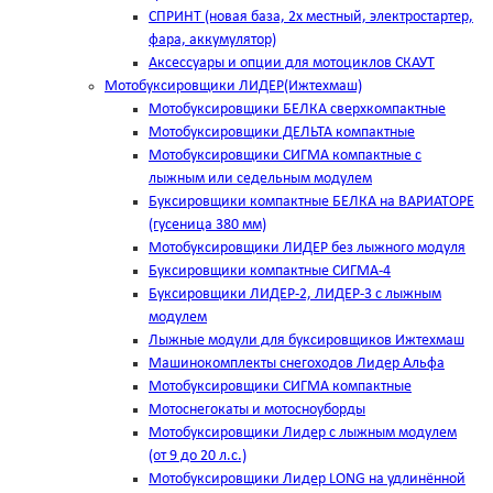
СПРИНТ (новая база, 2х местный, электростартер,
фара, аккумулятор)
Аксессуары и опции для мотоциклов СКАУТ
Мотобуксировщики ЛИДЕР(Ижтехмаш)
Мотобуксировщики БЕЛКА сверхкомпактные
Мотобуксировщики ДЕЛЬТА компактные
Мотобуксировщики СИГМА компактные с
лыжным или седельным модулем
Буксировщики компактные БЕЛКА на ВАРИАТОРЕ
(гусеница 380 мм)
Мотобуксировщики ЛИДЕР без лыжного модуля
Буксировщики компактные СИГМА-4
Буксировщики ЛИДЕР-2, ЛИДЕР-3 c лыжным
модулем
Лыжные модули для буксировщиков Ижтехмаш
Машинокомплекты снегоходов Лидер Альфа
Мотобуксировщики СИГМА компактные
Мотоснегокаты и мотосноуборды
Мотобуксировщики Лидер с лыжным модулем
(от 9 до 20 л.с.)
Мотобуксировщики Лидер LONG на удлинённой