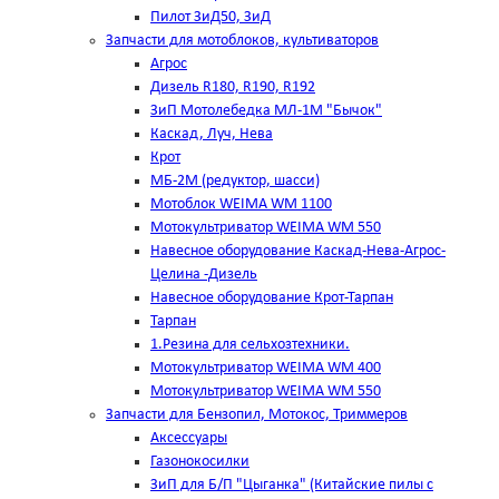
Пилот ЗиД50, ЗиД
Запчасти для мотоблоков, культиваторов
Агрос
Дизель R180, R190, R192
ЗиП Мотолебедка МЛ-1М "Бычок"
Каскад, Луч, Нева
Крот
МБ-2М (редуктор, шасси)
Мотоблок WEIMA WM 1100
Мотокультриватор WEIMA WM 550
Навесное оборудование Каскад-Нева-Агрос-
Целина -Дизель
Навесное оборудование Крот-Тарпан
Тарпан
1.Резина для сельхозтехники.
Мотокультриватор WEIMA WM 400
Мотокультриватор WEIMA WM 550
Запчасти для Бензопил, Мотокос, Триммеров
Аксессуары
Газонокосилки
ЗиП для Б/П "Цыганка" (Китайские пилы с