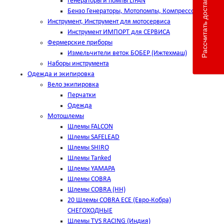
Рассчитать доставку
Генераторы и помпы LIFAN
Бензо Генераторы, Мотопомпы, Компрессоры
Инструмент, Инструмент для мотосервиса
Инструмент ИМПОРТ для СЕРВИСА
Фермерские приборы
Измельчители веток БОБЕР (Ижтехмаш)
Наборы инструмента
Одежда и экипировка
Вело экипировка
Перчатки
Одежда
Мотошлемы
Шлемы FALCON
Шлемы SAFELEAD
Шлемы SHIRO
Шлемы Tanked
Шлемы YAMAPA
Шлемы COBRA
Шлемы COBRA (HH)
20 Шлемы COBRA ECE (Евро-Кобра)
СНЕГОХОДНЫЕ
Шлемы TVS RACING (Индия)