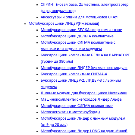
СПРИНТ (новая база, 2х местный, электростартер,
фара, аккумулятор)
Аксессуары и опции для мотоциклов СКАУТ
Мотобуксировщики ЛИДЕР(Ижтехмаш)
Мотобуксировщики БЕЛКА сверхкомпактные
Мотобуксировщики ДЕЛЬТА компактные
Мотобуксировщики СИГМА компактные с
лыжным или седельным модулем
Буксировщики компактные БЕЛКА на ВАРИАТОРЕ
(гусеница 380 мм)
Мотобуксировщики ЛИДЕР без лыжного модуля
Буксировщики компактные СИГМА-4
Буксировщики ЛИДЕР-2, ЛИДЕР-3 c лыжным
модулем
Лыжные модули для буксировщиков Ижтехмаш
Машинокомплекты снегоходов Лидер Альфа
Мотобуксировщики СИГМА компактные
Мотоснегокаты и мотосноуборды
Мотобуксировщики Лидер с лыжным модулем
(от 9 до 20 л.с.)
Мотобуксировщики Лидер LONG на удлинённой