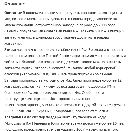
Описание
Описание
В нашем магазине можно купить запчасти на мотоциклы
Иж, которые много лет выпускались в нашем городе Ижевске на
Ижевском машиностроительном заводе, в период до 2008 года.
Самыми популярными моделями были Иж Планета 5 и Иж Юпитер 5,
запчасти на них в широком ассортименте доступны в нашем
магазине.
Эти запчасти мы отправляем в любые точки РФ. Возможна отправка
наложенным платежом Почтой России, при этом их можно оплатить и
забрать в ближайшем почтовом отделении, также можно оплатить
запчасти картой, отправка может быть также любой курьерской
службой (например CDEK, DPD), или транспортной компанией.
За годы производства мотоциклов Иж, было произведено более 12
млн. мотоциклов, из них сейчас все ещё ездят по дорогам РФ и
бездорожью РФ миллионы мотоциклов Иж. Особенности
конструкции мотоциклов Иж – простота, высокая
ремонтопригодность, что также относится и к другой технике времен
СССР – «Мински», «Уралы», «Муравьи», позволяют многим
владельцам до сих пор поддерживать эту технику на ходу.
Мотоциклы Иж Планеnа и Юпитер не выпускаются уже более 10 лет,
последние мотоциклы были выпущены в 2007-м году, но для того