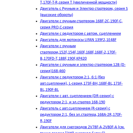
T,170F-T-R,серия Т (увеличенной мощности)
Двигатель с Ручным и Электро стартером, серия S
(высокие обороты)
Двигатели с ручным стартером,168F-2C,190F-C,
серия PRO,C-серия
Двигатели с редуктором с автом. сцеплением
Двигатель для мотокосы LIFAN 139F2,1E48F
Двигатели с ручным
стартером,152F,154F,160F,168F,168F-2,170F-
B,170FD-T,188F,190F,KP420
Двигатели с ручным и электро стартером 12В (D-
серия)168-460
Двигатели с редуктором 2:1, 6:1 (без
авт.сцепления), L-серия,173F-BH,168F-BL,173F-
BL,190F-BL
Двигатели с авт. сцеплением (DR-серия) с
редуктором 2:1, и эл.стартер 168-190
Двигатель с авт.сцеплением (R-серия) с
редуктором 2:1, без эл.стартера,168А-2R,170F-
R,190F
Двигатели для снегоходов 2V78F-A,2V80F-A (см.