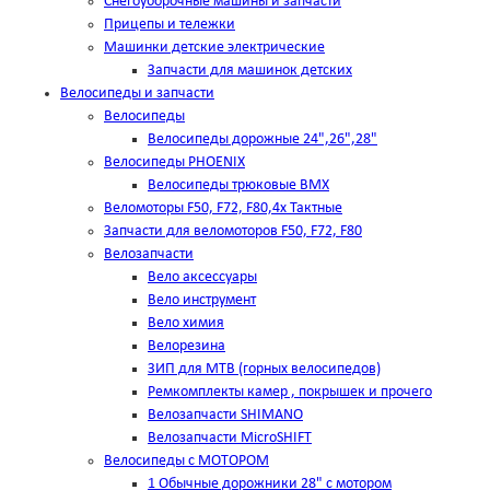
Снегоуборочные машины и запчасти
Прицепы и тележки
Машинки детские электрические
Запчасти для машинок детских
Велосипеды и запчасти
Велосипеды
Велосипеды дорожные 24",26",28"
Велосипеды PHOENIX
Велосипеды трюковые BMX
Веломоторы F50, F72, F80,4х Тактные
Запчасти для веломоторов F50, F72, F80
Велозапчасти
Вело аксессуары
Вело инструмент
Вело химия
Велорезина
ЗИП для MTB (горных велосипедов)
Ремкомплекты камер , покрышек и прочего
Велозапчасти SHIMANO
Велозапчасти MicroSHIFT
Велосипеды с МОТОРОМ
1 Обычные дорожники 28" с мотором