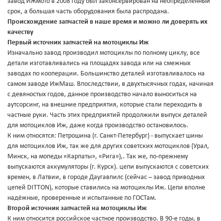
завод ИЖмото в 2008 году был законсервирован на неопределённый
срок, а большая часть оборудования была распродана.
Происхождение запчастей в наше время и можно ли доверять их
качеству
Первый источник запчастей на мотоциклы Иж
Изначально завод производил мотоциклы по полному циклу, все
детали изготавливались на площадях завода или на смежных
заводах по кооперации. Большинство деталей изготавливалось на
самом заводе ИжМаш. Впоследствии, в двухтысячных годах, начиная
с девяностых годов, данное производство начало выноситься на
аутсорсинг, на внешние предприятия, которые стали переходить в
частные руки. Часть этих предприятий продолжили выпуск деталей
для мотоциклов Иж, даже когда производство остановилось.
К ним относятся: Петрошина (г. Санкт-Петербург) - выпускает шины
для мотоциклов Иж, так же для других советских мотоциклов (Урал,
Минск, на мопеды «Карпаты», «Рига»),. Так же, по-прежнему
выпускаются аккумуляторы (г. Курск). цепи выпускаются с советских
времен, в Латвии, в городе Даугавпилс (сейчас – завод приводных
цепей DITTON), которые ставились на мотоциклы Иж. Цепи вполне
надёжные, проверенные и испытанные по ГОСТам.
Второй источник запчастей на мотоциклы Иж
К ним относится российское частное производство. В 90-е годы, в