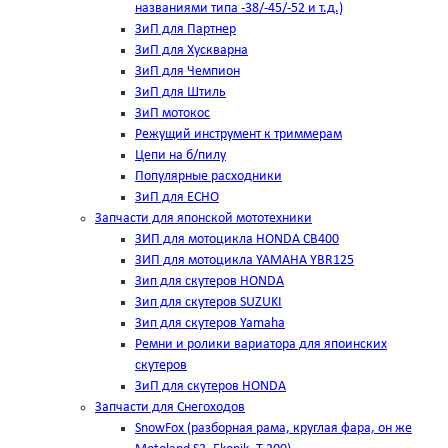
названиями типа -38/-45/-52 и т.д.)
ЗиП для Партнер
ЗиП для Хускварна
ЗиП для Чемпион
ЗиП для Штиль
ЗиП мотокос
Режущий инструмент к триммерам
Цепи на б/пилу
Популярные расходники
ЗиП для ЕСНО
Запчасти для японской мототехники
ЗИП для мотоцикла HONDA CB400
ЗИП для мотоцикла YAMAHA YBR125
Зип для скутеров HONDA
Зип для скутеров SUZUKI
Зип для скутеров Yamaha
Ремни и ролики вариатора для япоинских
скутеров
ЗиП для скутеров HONDA
Запчасти для Снегоходов
SnowFox (разборная рама, круглая фара, он же