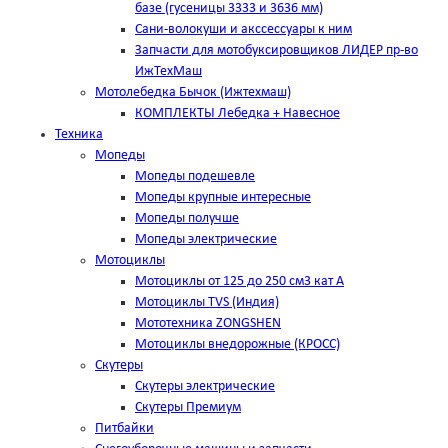
базе (гусеницы 3333 и 3636 мм)
Сани-волокуши и акссессуары к ним
Запчасти для мотобуксировщиков ЛИДЕР пр-во
ИжТехМаш
Мотолебедка Бычок (Ижтехмаш)
КОМПЛЕКТЫ Лебедка + Навесное
Техника
Мопеды
Мопеды подешевле
Мопеды крупные интересные
Мопеды получше
Мопеды электрические
Мотоциклы
Мотоциклы от 125 до 250 см3 кат А
Мотоциклы TVS (Индия)
Мототехника ZONGSHEN
Мотоциклы внедорожные (КРОСС)
Скутеры
Скутеры электрические
Скутеры Премиум
Питбайки