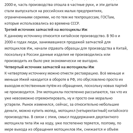
2000-е, часть производства отошла в частные руки, и эти детали
стали выпускаться на российских малых предприятиях,
ограниченными сериями, но по тем же техпроцессам, ГОСТам,
которые использовались во времена СССР.
Третий источник запчастей на мотоциклы Иж
К данному источнику относится китайское производство. В 90-х и
2000-х годах люди, занимавшиеся продажей запчастей для
мотоциклов Иж, начали отдавать образцы для производства в Китай,
поскольку в России данные изделия не производились или
производить их было уже экономически не выгодно.
Четвертый источник запчастей на мотоциклы Иж
К четвертому источнику можно отнести реставрацию. Всё меньше и
меньше Ижей находится в обороте в РФ, это обусловлено просто их
выходом естественным путём из обращения, поскольку новых партий
не производится. Эти мотоциклы постепенно рассыпаются, так что их
уже невозможно отремонтировать, ну и просто они морально
устарели. Рынок изменился, сейчас, за относительно небольшие
деньги, можно купить мопед, мотоцикл (четырехтактный) китайского
производства. В связи с этим, смысл поддержания двухтактного
мотоцикла типа Иж на ходу, уже постепенно теряется, поэтому, по
мере выхода из обращения мотоциклов Иж, снижается и объём