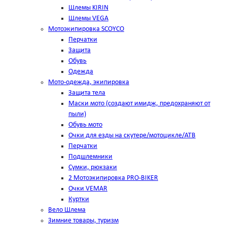
Шлемы KIRIN
Шлемы VEGA
Мотоэкипировка SCOYCO
Перчатки
Защита
Обувь
Одежда
Мото-одежда, экипировка
Защита тела
Маски мото (создают имидж, предохраняют от
пыли)
Обувь мото
Очки для езды на скутере/мотоцикле/АТВ
Перчатки
Подшлемники
Сумки, рюкзаки
2 Мотоэкипировка PRO-BIKER
Очки VEMAR
Куртки
Вело Шлема
Зимние товары, туризм