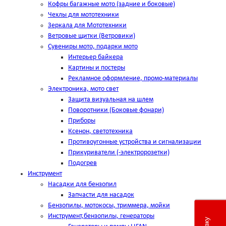
Кофры багажные мото (задние и боковые)
Чехлы для мототехники
Зеркала для Мототехники
Ветровые щитки (Ветровики)
Сувениры мото, подарки мото
Интерьер байкера
Картины и постеры
Рекламное оформление, промо-материалы
Электроника, мото свет
Защита визуальная на шлем
Поворотники (Боковые фонари)
Приборы
Ксенон, светотехника
Противоугонные устройства и сигнализации
Прикуриватели (-электророзетки)
Подогрев
Инструмент
Насадки для бензопил
Запчасти для насадок
Бензопилы, мотокосы, триммера, мойки
Инструмент,бензопилы, генераторы