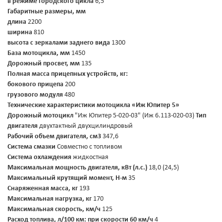
в режиме городского цикла
6,5
Габаритные размеры, мм
длина
2200
ширина
810
высота с зеркалами заднего вида
1300
База мотоцикла, мм
1450
Дорожный просвет, мм
135
Полная масса прицепных устройств, кг:
бокового прицепа
200
грузового модуля
480
Технические характеристики мотоцикла «Иж Юпитер 5»
Дорожный мотоцикл
"Иж Юпитер 5-020-03" (Иж 6.113-020-03)
Тип
двигателя
двухтактный двухцилиндровый
Рабочий объем двигателя, см3
347,6
Система смазки
Совместно с топливом
Система охлаждения
жидкостная
Максимальная мощность двигателя, кВт (л.с.)
18,0 (24,5)
Максимальный крутящий момент, Н-м
35
Снаряженная масса, кг
193
Максимальная нагрузка, кг
170
Максимальная скорость, км/ч
125
Расход топлива, л/100 км:
при скорости 60 км/ч
4