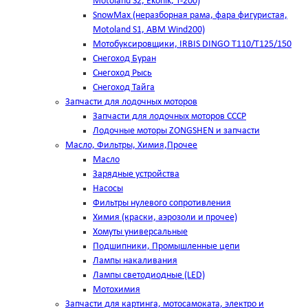
Motoland S2, Ekonik, T-200)
SnowMax (неразборная рама, фара фигуристая,
Motoland S1, ABM Wind200)
Мотобуксировщики, IRBIS DINGO Т110/Т125/150
Снегоход Буран
Снегоход Рысь
Снегоход Тайга
Запчасти для лодочных моторов
Запчасти для лодочных моторов СССР
Лодочные моторы ZONGSHEN и запчасти
Масло, Фильтры, Химия,Прочее
Масло
Зарядные устройства
Насосы
Фильтры нулевого сопротивления
Химия (краски, аэрозоли и прочее)
Хомуты универсальные
Подшипники, Промышленные цепи
Лампы накаливания
Лампы светодиодные (LED)
Мотохимия
Запчасти для картинга, мотосамоката, электро и