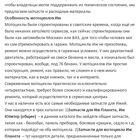
чтобы владельцы могли поддерживать их техническое состояние, мы
предлагаем запчасти и расходные материалы.
Особенность мотоциклов Иж
Мотоциклы были спроектированы в советские времена, когда ещё не
было никаких авто/мото сервисов, как сейчас спроектированы они
были как автомобили Москвич или ВАЗ, для того чтобы человек мог
их сам отремонтировать в гараже. Мотоциклы Иж не прихотливы,
ремонт можно осуществлять в гаражных условиях. У них двухтактный
двигатель, работающий на смеси бензина и масла, а изначально был
спроектирован, вообще, под 76 бензин. У мотоциклов Иж простая
конструкция, ремонт, как правило, не сложен и о нем много
материалов, как в виде книжек, так и в интернете.
Современные мотоциклы практически исключительно
четырехтактные, требуют более сложного и квалифицированного
ремонта, который осуществляется в сервисных центрах.
У нас в наличии есть все самые необходимые запчасти для Ижей.
Они находятся в трех каталогах: 1)
Запчасти для Иж Планета, Иж
Юпитер (общие)
– в данном каталоге Вы найдёте общие запчасти,
такие как - бензобак, панель приборов, боковые крышки, седло и т.д.
которые подойдут на оба мотоцикла. 2)
Запчасти для мотоцикла Иж
Планета
– тут находятся детали, предназначенные только для