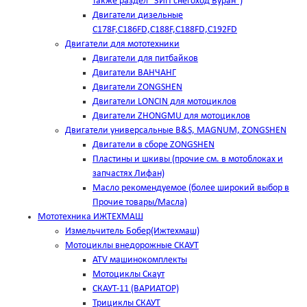
также раздел "ЗИП снегоход Буран")
Двигатели дизельные
C178F,С186FD,C188F,C188FD,C192FD
Двигатели для мототехники
Двигатели для питбайков
Двигатели ВАНЧАНГ
Двигатели ZONGSHEN
Двигатели LONCIN для мотоциклов
Двигатели ZHONGMU для мотоциклов
Двигатели универсальные B&S, MAGNUM, ZONGSHEN
Двигатели в сборе ZONGSHEN
Пластины и шкивы (прочие см. в мотоблоках и
запчастях Лифан)
Масло рекомендуемое (более широкий выбор в
Прочие товары/Масла)
Мототехника ИЖТЕХМАШ
Измельчитель Бобер(Ижтехмаш)
Мотоциклы внедорожные СКАУТ
ATV машинокомплекты
Мотоциклы Скаут
СКАУТ-11 (ВАРИАТОР)
Трициклы СКАУТ