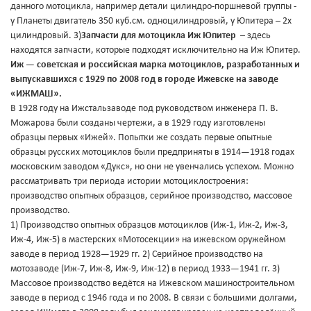
данного мотоцикла, например детали цилиндро-поршневой группы -
у Планеты двигатель 350 куб.см. одноцилиндровый, у Юпитера – 2х
цилиндровый. 3)
Запчасти для мотоцикла Иж Юпитер
– здесь
находятся запчасти, которые подходят исключительно на Иж Юпитер.
Иж — советская и российская марка мотоциклов, разработанных и
выпускавшихся с 1929 по 2008 год в городе Ижевске на заводе
«ИЖМАШ».
В 1928 году на Ижстальзаводе под руководством инженера П. В.
Можарова были созданы чертежи, а в 1929 году изготовлены
образцы первых «Ижей». Попытки же создать первые опытные
образцы русских мотоциклов были предприняты в 1914—1918 годах
московским заводом «Дукс», но они не увенчались успехом. Можно
рассматривать три периода истории мотоциклостроения:
производство опытных образцов, серийное производство, массовое
производство.
1) Производство опытных образцов мотоциклов (Иж-1, Иж-2, Иж-3,
Иж-4, Иж-5) в мастерских «Мотосекции» на ижевском оружейном
заводе в период 1928—1929 гг. 2) Серийное производство на
мотозаводе (Иж-7, Иж-8, Иж-9, Иж-12) в период 1933—1941 гг. 3)
Массовое производство ведётся на Ижевском машиностроительном
заводе в период с 1946 года и по 2008. В связи с большими долгами,