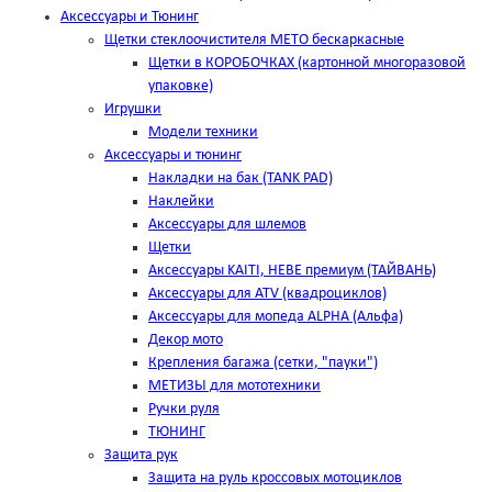
Аксессуары и Тюнинг
Щетки стеклоочистителя METO бескаркасные
Щетки в КОРОБОЧКАХ (картонной многоразовой
упаковке)
Игрушки
Модели техники
Аксессуары и тюнинг
Накладки на бак (TANK PAD)
Наклейки
Аксессуары для шлемов
Щетки
Аксессуары KAITI, HEBE премиум (ТАЙВАНЬ)
Аксессуары для ATV (квадроциклов)
Аксессуары для мопеда ALPHA (Альфа)
Декор мото
Крепления багажа (сетки, "пауки")
МЕТИЗЫ для мототехники
Ручки руля
ТЮНИНГ
Защита рук
Защита на руль кроссовых мотоциклов