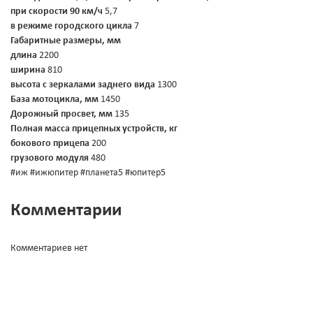
при скорости 90 км/ч
5,7
в режиме городского цикла
7
Габаритные размеры, мм
длина
2200
ширина
810
высота с зеркалами заднего вида
1300
База мотоцикла, мм
1450
Дорожный просвет, мм
135
Полная масса прицепных устройств, кг
бокового прицепа
200
грузового модуля
480
#иж #ижюпитер #планета5 #юпитер5
Комментарии
Комментариев нет