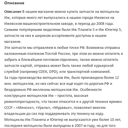
Описание
Описание
В нашем магазине можно купить запчасти на мотоциклы
Иж, которые много лет выпускались в нашем городе Ижевске на
Ижевском машиностроительном заводе, в период до 2008 года.
Самыми популярными моделями были Иж Планета 5 и Иж Юпитер 5,
запчасти на них в широком ассортименте доступны в нашем
магазине.
Эти запчасти мы отправляем в любые точки РФ. Возможна отправка
наложенным платежом Почтой России, при этом их можно оплатить и
забрать в ближайшем почтовом отделении, также можно оплатить
запчасти картой, отправка может быть также любой курьерской
службой (например CDEK, DPD), или транспортной компанией.
За годы производства мотоциклов Иж, было произведено более 12
млн. мотоциклов, из них сейчас все ещё ездят по дорогам РФ и
бездорожью РФ миллионы мотоциклов Иж. Особенности
конструкции мотоциклов Иж – простота, высокая
ремонтопригодность, что также относится и к другой технике времен
СССР – «Мински», «Уралы», «Муравьи», позволяют многим
владельцам до сих пор поддерживать эту технику на ходу.
Мотоциклы Иж Планеnа и Юпитер не выпускаются уже более 10 лет,
последние мотоциклы были выпущены в 2007-м году, но для того