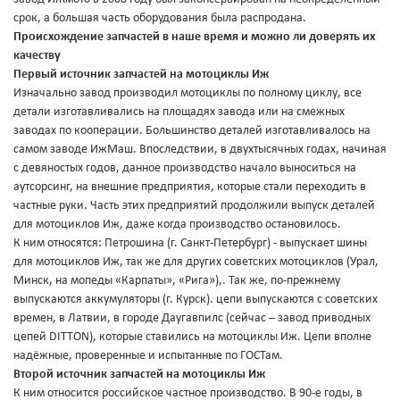
срок, а большая часть оборудования была распродана.
Происхождение запчастей в наше время и можно ли доверять их
качеству
Первый источник запчастей на мотоциклы Иж
Изначально завод производил мотоциклы по полному циклу, все
детали изготавливались на площадях завода или на смежных
заводах по кооперации. Большинство деталей изготавливалось на
самом заводе ИжМаш. Впоследствии, в двухтысячных годах, начиная
с девяностых годов, данное производство начало выноситься на
аутсорсинг, на внешние предприятия, которые стали переходить в
частные руки. Часть этих предприятий продолжили выпуск деталей
для мотоциклов Иж, даже когда производство остановилось.
К ним относятся: Петрошина (г. Санкт-Петербург) - выпускает шины
для мотоциклов Иж, так же для других советских мотоциклов (Урал,
Минск, на мопеды «Карпаты», «Рига»),. Так же, по-прежнему
выпускаются аккумуляторы (г. Курск). цепи выпускаются с советских
времен, в Латвии, в городе Даугавпилс (сейчас – завод приводных
цепей DITTON), которые ставились на мотоциклы Иж. Цепи вполне
надёжные, проверенные и испытанные по ГОСТам.
Второй источник запчастей на мотоциклы Иж
К ним относится российское частное производство. В 90-е годы, в