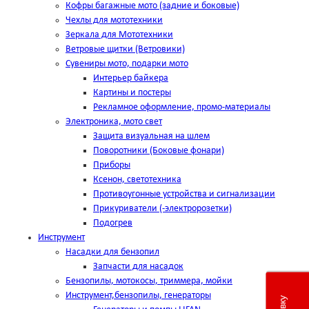
Кофры багажные мото (задние и боковые)
Чехлы для мототехники
Зеркала для Мототехники
Ветровые щитки (Ветровики)
Сувениры мото, подарки мото
Интерьер байкера
Картины и постеры
Рекламное оформление, промо-материалы
Электроника, мото свет
Защита визуальная на шлем
Поворотники (Боковые фонари)
Приборы
Ксенон, светотехника
Противоугонные устройства и сигнализации
Прикуриватели (-электророзетки)
Подогрев
Инструмент
Насадки для бензопил
Запчасти для насадок
Бензопилы, мотокосы, триммера, мойки
Инструмент,бензопилы, генераторы