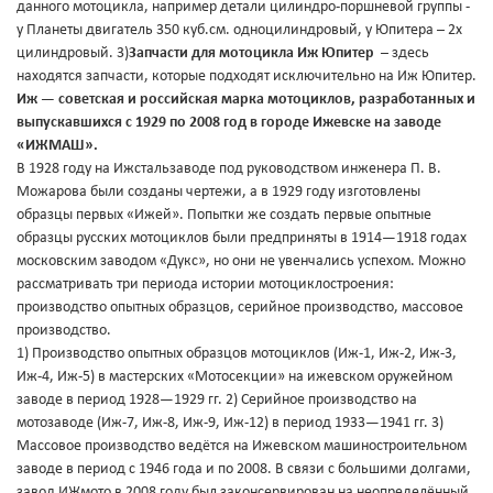
данного мотоцикла, например детали цилиндро-поршневой группы -
у Планеты двигатель 350 куб.см. одноцилиндровый, у Юпитера – 2х
цилиндровый. 3)
Запчасти для мотоцикла Иж Юпитер
– здесь
находятся запчасти, которые подходят исключительно на Иж Юпитер.
Иж — советская и российская марка мотоциклов, разработанных и
выпускавшихся с 1929 по 2008 год в городе Ижевске на заводе
«ИЖМАШ».
В 1928 году на Ижстальзаводе под руководством инженера П. В.
Можарова были созданы чертежи, а в 1929 году изготовлены
образцы первых «Ижей». Попытки же создать первые опытные
образцы русских мотоциклов были предприняты в 1914—1918 годах
московским заводом «Дукс», но они не увенчались успехом. Можно
рассматривать три периода истории мотоциклостроения:
производство опытных образцов, серийное производство, массовое
производство.
1) Производство опытных образцов мотоциклов (Иж-1, Иж-2, Иж-3,
Иж-4, Иж-5) в мастерских «Мотосекции» на ижевском оружейном
заводе в период 1928—1929 гг. 2) Серийное производство на
мотозаводе (Иж-7, Иж-8, Иж-9, Иж-12) в период 1933—1941 гг. 3)
Массовое производство ведётся на Ижевском машиностроительном
заводе в период с 1946 года и по 2008. В связи с большими долгами,
завод ИЖмото в 2008 году был законсервирован на неопределённый