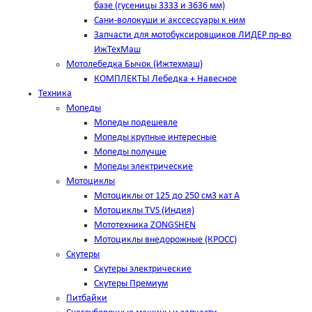
базе (гусеницы 3333 и 3636 мм)
Сани-волокуши и акссессуары к ним
Запчасти для мотобуксировщиков ЛИДЕР пр-во
ИжТехМаш
Мотолебедка Бычок (Ижтехмаш)
КОМПЛЕКТЫ Лебедка + Навесное
Техника
Мопеды
Мопеды подешевле
Мопеды крупные интересные
Мопеды получше
Мопеды электрические
Мотоциклы
Мотоциклы от 125 до 250 см3 кат А
Мотоциклы TVS (Индия)
Мототехника ZONGSHEN
Мотоциклы внедорожные (КРОСС)
Скутеры
Скутеры электрические
Скутеры Премиум
Питбайки