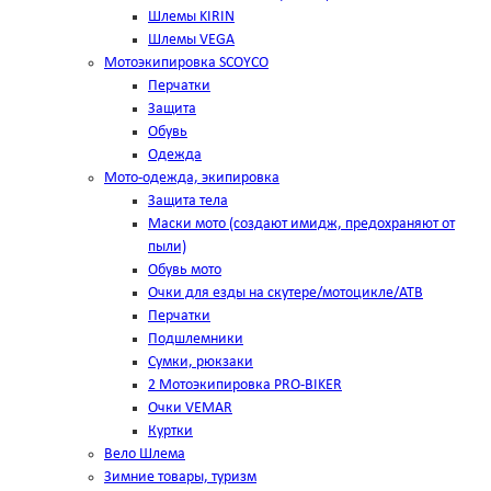
Шлемы KIRIN
Шлемы VEGA
Мотоэкипировка SCOYCO
Перчатки
Защита
Обувь
Одежда
Мото-одежда, экипировка
Защита тела
Маски мото (создают имидж, предохраняют от
пыли)
Обувь мото
Очки для езды на скутере/мотоцикле/АТВ
Перчатки
Подшлемники
Сумки, рюкзаки
2 Мотоэкипировка PRO-BIKER
Очки VEMAR
Куртки
Вело Шлема
Зимние товары, туризм