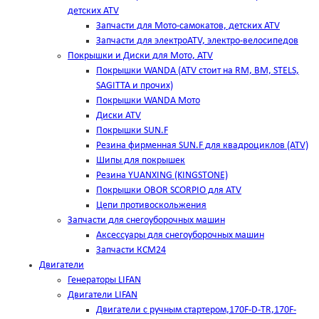
детских ATV
Запчасти для Мото-самокатов, детских ATV
Запчасти для электроATV, электро-велосипедов
Покрышки и Диски для Мото, ATV
Покрышки WANDA (АТV стоит на RM, BM, STELS,
SAGITTA и прочих)
Покрышки WANDA Мото
Диски ATV
Покрышки SUN.F
Резина фирменная SUN.F для квадроциклов (АТV)
Шипы для покрышек
Резина YUANXING (KINGSTONE)
Покрышки OBOR SCORPIO для ATV
Цепи противоскольжения
Запчасти для снегоуборочных машин
Аксессуары для снегоуборочных машин
Запчасти КСМ24
Двигатели
Генераторы LIFAN
Двигатели LIFAN
Двигатели с ручным стартером,170F-D-TR,170F-