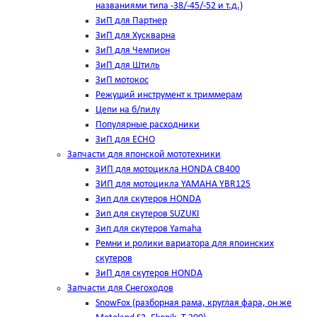
названиями типа -38/-45/-52 и т.д.)
ЗиП для Партнер
ЗиП для Хускварна
ЗиП для Чемпион
ЗиП для Штиль
ЗиП мотокос
Режущий инструмент к триммерам
Цепи на б/пилу
Популярные расходники
ЗиП для ЕСНО
Запчасти для японской мототехники
ЗИП для мотоцикла HONDA CB400
ЗИП для мотоцикла YAMAHA YBR125
Зип для скутеров HONDA
Зип для скутеров SUZUKI
Зип для скутеров Yamaha
Ремни и ролики вариатора для япоинских
скутеров
ЗиП для скутеров HONDA
Запчасти для Снегоходов
SnowFox (разборная рама, круглая фара, он же