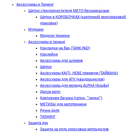
Аксессуары и Тюнинг
Щетки стеклоочистителя METO бескаркасные
Щетки в КОРОБОЧКАХ (картонной многоразовой
упаковке)
Игрушки
Модели техники
Аксессуары и тюнинг
Накладки на бак (TANK PAD)
Наклейки
Аксессуары для шлемов
Щетки
Аксессуары KAITI, HEBE премиум (ТАЙВАНЬ)
Аксессуары для ATV (квадроциклов)
Аксессуары для мопеда ALPHA (Альфа)
Декор мото
Крепления багажа (сетки, "пауки")
МЕТИЗЫ для мототехники
Ручки руля
ТЮНИНГ
Защита рук
Защита на руль кроссовых мотоциклов