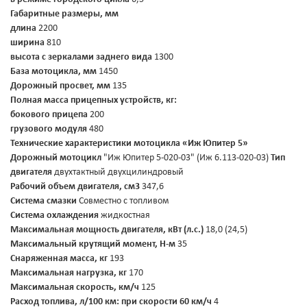
Габаритные размеры, мм
длина
2200
ширина
810
высота с зеркалами заднего вида
1300
База мотоцикла, мм
1450
Дорожный просвет, мм
135
Полная масса прицепных устройств, кг:
бокового прицепа
200
грузового модуля
480
Технические характеристики мотоцикла «Иж Юпитер 5»
Дорожный мотоцикл
"Иж Юпитер 5-020-03" (Иж 6.113-020-03)
Тип
двигателя
двухтактный двухцилиндровый
Рабочий объем двигателя, см3
347,6
Система смазки
Совместно с топливом
Система охлаждения
жидкостная
Максимальная мощность двигателя, кВт (л.с.)
18,0 (24,5)
Максимальный крутящий момент, Н-м
35
Снаряженная масса, кг
193
Максимальная нагрузка, кг
170
Максимальная скорость, км/ч
125
Расход топлива, л/100 км:
при скорости 60 км/ч
4