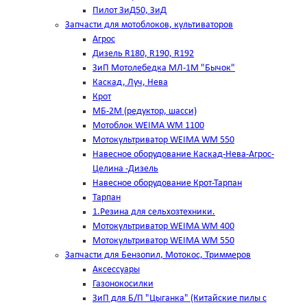
Пилот ЗиД50, ЗиД
Запчасти для мотоблоков, культиваторов
Агрос
Дизель R180, R190, R192
ЗиП Мотолебедка МЛ-1М "Бычок"
Каскад, Луч, Нева
Крот
МБ-2М (редуктор, шасси)
Мотоблок WEIMA WM 1100
Мотокультриватор WEIMA WM 550
Навесное оборудование Каскад-Нева-Агрос-
Целина -Дизель
Навесное оборудование Крот-Тарпан
Тарпан
1.Резина для сельхозтехники.
Мотокультриватор WEIMA WM 400
Мотокультриватор WEIMA WM 550
Запчасти для Бензопил, Мотокос, Триммеров
Аксессуары
Газонокосилки
ЗиП для Б/П "Цыганка" (Китайские пилы с