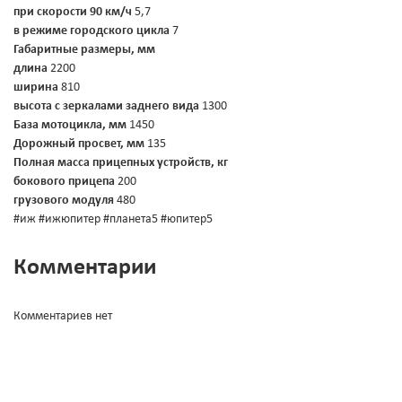
при скорости 90 км/ч
5,7
в режиме городского цикла
7
Габаритные размеры, мм
длина
2200
ширина
810
высота с зеркалами заднего вида
1300
База мотоцикла, мм
1450
Дорожный просвет, мм
135
Полная масса прицепных устройств, кг
бокового прицепа
200
грузового модуля
480
#иж #ижюпитер #планета5 #юпитер5
Комментарии
Комментариев нет