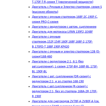
T,170F-T-R,серия Т (увеличенной мощности)
Двигатель с Ручным и Электро стартером, серия S
(высокие обороты)
Двигатели с ручным стартером,168F-2C,190F-C,
серия PRO,C-серия
Двигатели с редуктором с автом. сцеплением
Двигатель для мотокосы LIFAN 139F2,1E48F
Двигатели с ручным
стартером,152F,154F,160F,168F,168F-2,170F-
B,170FD-T,188F,190F,KP420
Двигатели с ручным и электро стартером 12В (D-
серия)168-460
Двигатели с редуктором 2:1, 6:1 (без
авт.сцепления), L-серия,173F-BH,168F-BL,173F-
BL,190F-BL
Двигатели с авт. сцеплением (DR-серия) с
редуктором 2:1, и эл.стартер 168-190
Двигатель с авт.сцеплением (R-серия) с
редуктором 2:1, без эл.стартера,168А-2R,170F-
R,190F
Двигатели для снегоходов 2V78F-A,2V80F-A (см.