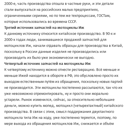
2000-е, часть производства отошла в частные руки, и эти детали
стали выпускаться на российских малых предприятиях,
ограниченными сериями, но по тем же техпроцессам, ГОСТам,
которые использовались во времена СССР.
Третий источник запчастей на мотоциклы Иж
К данному источнику относится китайское производство. В 90-х и
2000-х годах люди, занимавшиеся продажей запчастей для
мотоциклов Иж, начали отдавать образцы для производства в Китай,
поскольку в России данные изделия не производились или
производить их было уже экономически не выгодно.
Четвертый источник запчастей на мотоциклы Иж
К четвертому источнику можно отнести реставрацию. Всё меньше и
меньше Ижей находится в обороте в РФ, это обусловлено просто их
выходом естественным путём из обращения, поскольку новых партий
не производится. Эти мотоциклы постепенно рассыпаются, так что их
уже невозможно отремонтировать, ну и просто они морально
устарели. Рынок изменился, сейчас, за относительно небольшие
деньги, можно купить мопед, мотоцикл (четырехтактный) китайского
производства. В связи с этим, смысл поддержания двухтактного
мотоцикла типа Иж на ходу, уже постепенно теряется, поэтому, по
мере выхода из обращения мотоциклов Иж, снижается и объём