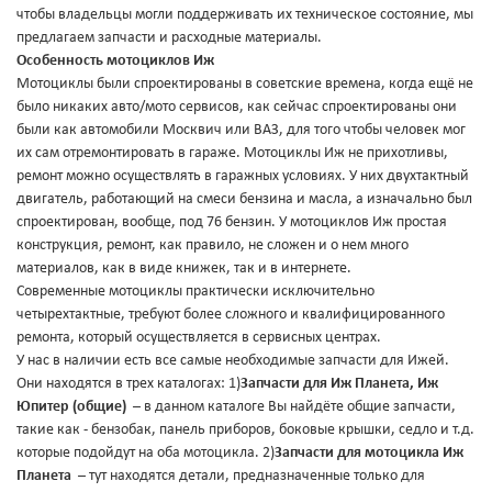
чтобы владельцы могли поддерживать их техническое состояние, мы
предлагаем запчасти и расходные материалы.
Особенность мотоциклов Иж
Мотоциклы были спроектированы в советские времена, когда ещё не
было никаких авто/мото сервисов, как сейчас спроектированы они
были как автомобили Москвич или ВАЗ, для того чтобы человек мог
их сам отремонтировать в гараже. Мотоциклы Иж не прихотливы,
ремонт можно осуществлять в гаражных условиях. У них двухтактный
двигатель, работающий на смеси бензина и масла, а изначально был
спроектирован, вообще, под 76 бензин. У мотоциклов Иж простая
конструкция, ремонт, как правило, не сложен и о нем много
материалов, как в виде книжек, так и в интернете.
Современные мотоциклы практически исключительно
четырехтактные, требуют более сложного и квалифицированного
ремонта, который осуществляется в сервисных центрах.
У нас в наличии есть все самые необходимые запчасти для Ижей.
Они находятся в трех каталогах: 1)
Запчасти для Иж Планета, Иж
Юпитер (общие)
– в данном каталоге Вы найдёте общие запчасти,
такие как - бензобак, панель приборов, боковые крышки, седло и т.д.
которые подойдут на оба мотоцикла. 2)
Запчасти для мотоцикла Иж
Планета
– тут находятся детали, предназначенные только для