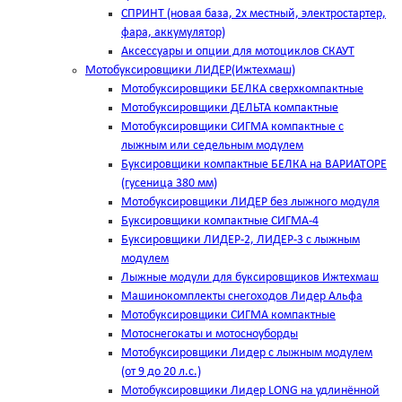
СПРИНТ (новая база, 2х местный, электростартер,
фара, аккумулятор)
Аксессуары и опции для мотоциклов СКАУТ
Мотобуксировщики ЛИДЕР(Ижтехмаш)
Мотобуксировщики БЕЛКА сверхкомпактные
Мотобуксировщики ДЕЛЬТА компактные
Мотобуксировщики СИГМА компактные с
лыжным или седельным модулем
Буксировщики компактные БЕЛКА на ВАРИАТОРЕ
(гусеница 380 мм)
Мотобуксировщики ЛИДЕР без лыжного модуля
Буксировщики компактные СИГМА-4
Буксировщики ЛИДЕР-2, ЛИДЕР-3 c лыжным
модулем
Лыжные модули для буксировщиков Ижтехмаш
Машинокомплекты снегоходов Лидер Альфа
Мотобуксировщики СИГМА компактные
Мотоснегокаты и мотосноуборды
Мотобуксировщики Лидер с лыжным модулем
(от 9 до 20 л.с.)
Мотобуксировщики Лидер LONG на удлинённой