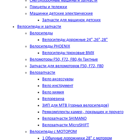
Снегоуборочные машины и запчасти
Прицепы и тележки
Машинки детские электрические
Запчасти для машинок детских
Велосипеды и запчасти
Велосипеды
Велосипеды дорожные 24",26",28"
Велосипеды PHOENIX
Велосипеды трюковые BMX
Веломоторы F50, F72, F80,4х Тактные
Запчасти для веломоторов F50, F72, F80
Велозапчасти
Вело аксессуары
Вело инструмент
Вело химия
Велорезина
ЗИП для MTB (горных велосипедов)
Ремкомплекты камер , покрышек и прочего
Велозапчасти SHIMANO
Велозапчасти MicroSHIFT
Велосипеды с МОТОРОМ
1 Обычные дорожники 28" с мотором