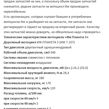
продаж запчастей на них, а поскольку объем продаж запчастей
снижается, редкие запчасти на мотоцикл Иж производить
нерентабельно.
Есть организации, которые скупают бывшие в употреблении
мотоциклы Иж и разбирают их на запчасти, эти запчасти они
реставрируют и отдают на продажу на вторичный рынок. Качеству
этих запчастей можно доверять, но обязательно надо «проверять».
Технические характеристики мотоцикла «Иж Планета 5»
Дорожный мотоцикл
ИЖ-ПЛАНЕТА 5 (ИЖ 7.107)
Тип двигателя
двухтактный одноцилиндровый
Рабочий объем двигателя, см3
346
Система смазки
совместно с топливом
Система охлаждения
воздушная
Максимальная мощность двигателя, кВт (л.с.)
16,2 (20,0)
Максимальный крутящий момент, Н-м
28,4
Снаряженная масса, кг
180
Максимальная нагрузка, кг
170
Максимальная скорость, км/ч
120
Расход топлива, л/100 км:
при скорости 60 км/ч
4
при скорости 90 км/ч
5
в режиме городского цикла
6,5