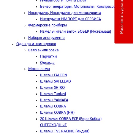
Рассчитать доставку
Генераторы и помпы LIFAN
Бензо Генераторы, Мотопомпы, Компрессоры
Инструмент, Инструмент для мотосервиса
Инструмент ИМПОРТ для СЕРВИСА
Фермерские приборы
Измельчители веток БОБЕР (Ижтехмаш)
Наборы инструмента
Одежда и экипировка
Вело экипировка
Перчатки
Одежда
Мотошлемы
Шлемы FALCON
Шлемы SAFELEAD
Шлемы SHIRO
Шлемы Tanked
Шлемы YAMAPA
Шлемы COBRA
Шлемы COBRA (HH)
20 Шлемы COBRA ECE (Евро-Кобра)
СНЕГОХОДНЫЕ
Шлемы TVS RACING (Индия)