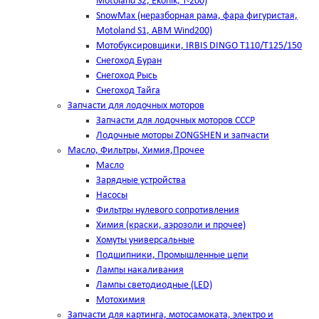
Motoland S2, Ekonik, T-200)
SnowMax (неразборная рама, фара фигуристая,
Motoland S1, ABM Wind200)
Мотобуксировщики, IRBIS DINGO Т110/Т125/150
Снегоход Буран
Снегоход Рысь
Снегоход Тайга
Запчасти для лодочных моторов
Запчасти для лодочных моторов СССР
Лодочные моторы ZONGSHEN и запчасти
Масло, Фильтры, Химия,Прочее
Масло
Зарядные устройства
Насосы
Фильтры нулевого сопротивления
Химия (краски, аэрозоли и прочее)
Хомуты универсальные
Подшипники, Промышленные цепи
Лампы накаливания
Лампы светодиодные (LED)
Мотохимия
Запчасти для картинга, мотосамоката, электро и