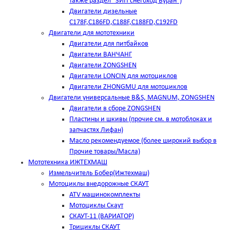
также раздел "ЗИП снегоход Буран")
Двигатели дизельные
C178F,С186FD,C188F,C188FD,C192FD
Двигатели для мототехники
Двигатели для питбайков
Двигатели ВАНЧАНГ
Двигатели ZONGSHEN
Двигатели LONCIN для мотоциклов
Двигатели ZHONGMU для мотоциклов
Двигатели универсальные B&S, MAGNUM, ZONGSHEN
Двигатели в сборе ZONGSHEN
Пластины и шкивы (прочие см. в мотоблоках и
запчастях Лифан)
Масло рекомендуемое (более широкий выбор в
Прочие товары/Масла)
Мототехника ИЖТЕХМАШ
Измельчитель Бобер(Ижтехмаш)
Мотоциклы внедорожные СКАУТ
ATV машинокомплекты
Мотоциклы Скаут
СКАУТ-11 (ВАРИАТОР)
Трициклы СКАУТ