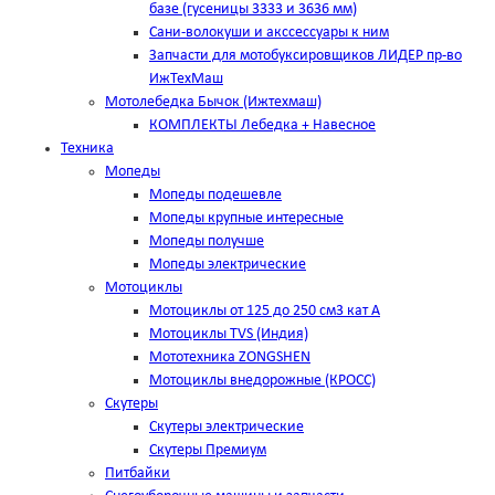
базе (гусеницы 3333 и 3636 мм)
Сани-волокуши и акссессуары к ним
Запчасти для мотобуксировщиков ЛИДЕР пр-во
ИжТехМаш
Мотолебедка Бычок (Ижтехмаш)
КОМПЛЕКТЫ Лебедка + Навесное
Техника
Мопеды
Мопеды подешевле
Мопеды крупные интересные
Мопеды получше
Мопеды электрические
Мотоциклы
Мотоциклы от 125 до 250 см3 кат А
Мотоциклы TVS (Индия)
Мототехника ZONGSHEN
Мотоциклы внедорожные (КРОСС)
Скутеры
Скутеры электрические
Скутеры Премиум
Питбайки