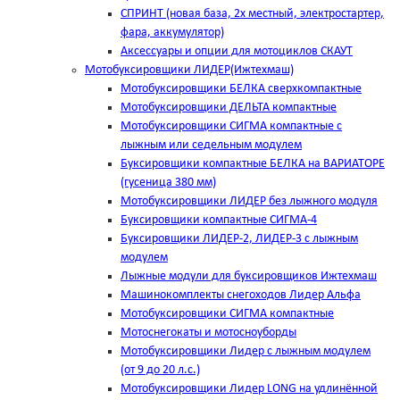
СПРИНТ (новая база, 2х местный, электростартер,
фара, аккумулятор)
Аксессуары и опции для мотоциклов СКАУТ
Мотобуксировщики ЛИДЕР(Ижтехмаш)
Мотобуксировщики БЕЛКА сверхкомпактные
Мотобуксировщики ДЕЛЬТА компактные
Мотобуксировщики СИГМА компактные с
лыжным или седельным модулем
Буксировщики компактные БЕЛКА на ВАРИАТОРЕ
(гусеница 380 мм)
Мотобуксировщики ЛИДЕР без лыжного модуля
Буксировщики компактные СИГМА-4
Буксировщики ЛИДЕР-2, ЛИДЕР-3 c лыжным
модулем
Лыжные модули для буксировщиков Ижтехмаш
Машинокомплекты снегоходов Лидер Альфа
Мотобуксировщики СИГМА компактные
Мотоснегокаты и мотосноуборды
Мотобуксировщики Лидер с лыжным модулем
(от 9 до 20 л.с.)
Мотобуксировщики Лидер LONG на удлинённой