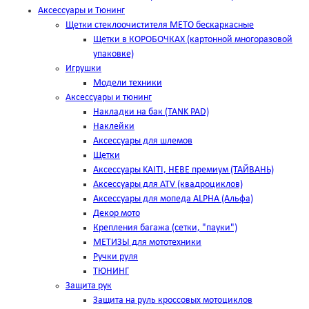
Аксессуары и Тюнинг
Щетки стеклоочистителя METO бескаркасные
Щетки в КОРОБОЧКАХ (картонной многоразовой
упаковке)
Игрушки
Модели техники
Аксессуары и тюнинг
Накладки на бак (TANK PAD)
Наклейки
Аксессуары для шлемов
Щетки
Аксессуары KAITI, HEBE премиум (ТАЙВАНЬ)
Аксессуары для ATV (квадроциклов)
Аксессуары для мопеда ALPHA (Альфа)
Декор мото
Крепления багажа (сетки, "пауки")
МЕТИЗЫ для мототехники
Ручки руля
ТЮНИНГ
Защита рук
Защита на руль кроссовых мотоциклов