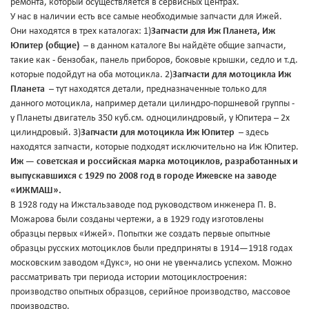
ремонта, который осуществляется в сервисных центрах.
У нас в наличии есть все самые необходимые запчасти для Ижей.
Они находятся в трех каталогах: 1)
Запчасти для Иж Планета, Иж
Юпитер (общие)
– в данном каталоге Вы найдёте общие запчасти,
такие как - бензобак, панель приборов, боковые крышки, седло и т.д.
которые подойдут на оба мотоцикла. 2)
Запчасти для мотоцикла Иж
Планета
– тут находятся детали, предназначенные только для
данного мотоцикла, например детали цилиндро-поршневой группы -
у Планеты двигатель 350 куб.см. одноцилиндровый, у Юпитера – 2х
цилиндровый. 3)
Запчасти для мотоцикла Иж Юпитер
– здесь
находятся запчасти, которые подходят исключительно на Иж Юпитер.
Иж — советская и российская марка мотоциклов, разработанных и
выпускавшихся с 1929 по 2008 год в городе Ижевске на заводе
«ИЖМАШ».
В 1928 году на Ижстальзаводе под руководством инженера П. В.
Можарова были созданы чертежи, а в 1929 году изготовлены
образцы первых «Ижей». Попытки же создать первые опытные
образцы русских мотоциклов были предприняты в 1914—1918 годах
московским заводом «Дукс», но они не увенчались успехом. Можно
рассматривать три периода истории мотоциклостроения:
производство опытных образцов, серийное производство, массовое
производство.