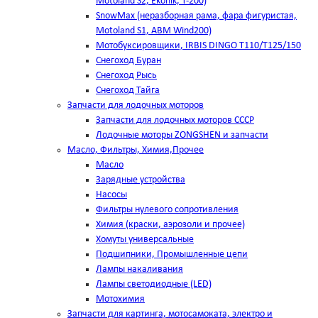
Motoland S2, Ekonik, T-200)
SnowMax (неразборная рама, фара фигуристая,
Motoland S1, ABM Wind200)
Мотобуксировщики, IRBIS DINGO Т110/Т125/150
Снегоход Буран
Снегоход Рысь
Снегоход Тайга
Запчасти для лодочных моторов
Запчасти для лодочных моторов СССР
Лодочные моторы ZONGSHEN и запчасти
Масло, Фильтры, Химия,Прочее
Масло
Зарядные устройства
Насосы
Фильтры нулевого сопротивления
Химия (краски, аэрозоли и прочее)
Хомуты универсальные
Подшипники, Промышленные цепи
Лампы накаливания
Лампы светодиодные (LED)
Мотохимия
Запчасти для картинга, мотосамоката, электро и