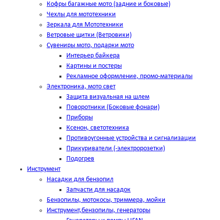
Кофры багажные мото (задние и боковые)
Чехлы для мототехники
Зеркала для Мототехники
Ветровые щитки (Ветровики)
Сувениры мото, подарки мото
Интерьер байкера
Картины и постеры
Рекламное оформление, промо-материалы
Электроника, мото свет
Защита визуальная на шлем
Поворотники (Боковые фонари)
Приборы
Ксенон, светотехника
Противоугонные устройства и сигнализации
Прикуриватели (-электророзетки)
Подогрев
Инструмент
Насадки для бензопил
Запчасти для насадок
Бензопилы, мотокосы, триммера, мойки
Инструмент,бензопилы, генераторы