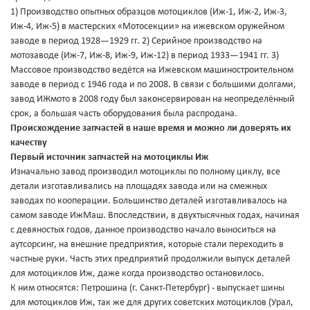
1) Производство опытных образцов мотоциклов (Иж-1, Иж-2, Иж-3,
Иж-4, Иж-5) в мастерских «Мотосекции» на ижевском оружейном
заводе в период 1928—1929 гг. 2) Серийное производство на
мотозаводе (Иж-7, Иж-8, Иж-9, Иж-12) в период 1933—1941 гг. 3)
Массовое производство ведётся на Ижевском машиностроительном
заводе в период с 1946 года и по 2008. В связи с большими долгами,
завод ИЖмото в 2008 году был законсервирован на неопределённый
срок, а большая часть оборудования была распродана.
Происхождение запчастей в наше время и можно ли доверять их
качеству
Первый источник запчастей на мотоциклы Иж
Изначально завод производил мотоциклы по полному циклу, все
детали изготавливались на площадях завода или на смежных
заводах по кооперации. Большинство деталей изготавливалось на
самом заводе ИжМаш. Впоследствии, в двухтысячных годах, начиная
с девяностых годов, данное производство начало выноситься на
аутсорсинг, на внешние предприятия, которые стали переходить в
частные руки. Часть этих предприятий продолжили выпуск деталей
для мотоциклов Иж, даже когда производство остановилось.
К ним относятся: Петрошина (г. Санкт-Петербург) - выпускает шины
для мотоциклов Иж, так же для других советских мотоциклов (Урал,