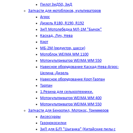
Пилот ЗиД50, ЗиД
Запчасти для мотоблоков, культиваторов
Агрос
Дизель R180, R190, R192
ЗиП Мотолебедка МЛ-1М "Бычок"
Каскад, Луч, Нева
Крот
МБ-2М (редуктор, шасси)
Мотоблок WEIMA WM 1100
Мотокультриватор WEIMA WM 550
Навесное оборудование Каскад-Нева-Агрос-
Целина -Дизель
Навесное оборудование Крот-Тарпан
Тарпан
1.Резина для сельхозтехники.
Мотокультриватор WEIMA WM 400
Мотокультриватор WEIMA WM 550
Запчасти для Бензопил, Мотокос, Триммеров
Аксессуары
Газонокосилки
ЗиП для Б/П "Цыганка" (Китайские пилы с