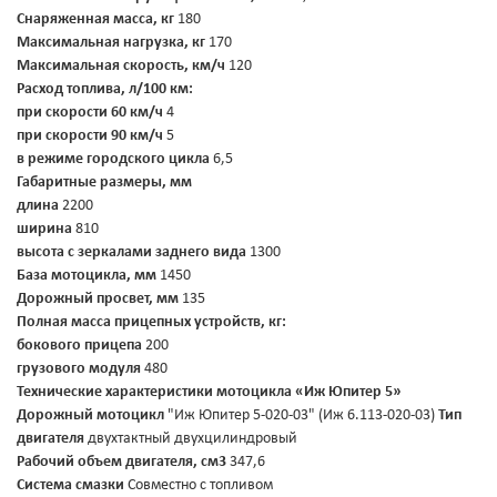
Снаряженная масса, кг
180
Максимальная нагрузка, кг
170
Максимальная скорость, км/ч
120
Расход топлива, л/100 км:
при скорости 60 км/ч
4
при скорости 90 км/ч
5
в режиме городского цикла
6,5
Габаритные размеры, мм
длина
2200
ширина
810
высота с зеркалами заднего вида
1300
База мотоцикла, мм
1450
Дорожный просвет, мм
135
Полная масса прицепных устройств, кг:
бокового прицепа
200
грузового модуля
480
Технические характеристики мотоцикла «Иж Юпитер 5»
Дорожный мотоцикл
"Иж Юпитер 5-020-03" (Иж 6.113-020-03)
Тип
двигателя
двухтактный двухцилиндровый
Рабочий объем двигателя, см3
347,6
Система смазки
Совместно с топливом