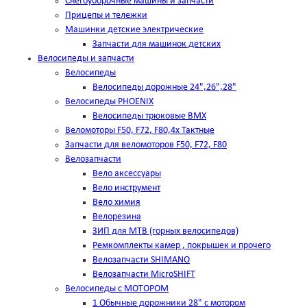
Снегоуборочные машины и запчасти
Прицепы и тележки
Машинки детские электрические
Запчасти для машинок детских
Велосипеды и запчасти
Велосипеды
Велосипеды дорожные 24",26",28"
Велосипеды PHOENIX
Велосипеды трюковые BMX
Веломоторы F50, F72, F80,4х Тактные
Запчасти для веломоторов F50, F72, F80
Велозапчасти
Вело аксессуары
Вело инструмент
Вело химия
Велорезина
ЗИП для MTB (горных велосипедов)
Ремкомплекты камер , покрышек и прочего
Велозапчасти SHIMANO
Велозапчасти MicroSHIFT
Велосипеды с МОТОРОМ
1 Обычные дорожники 28" с мотором