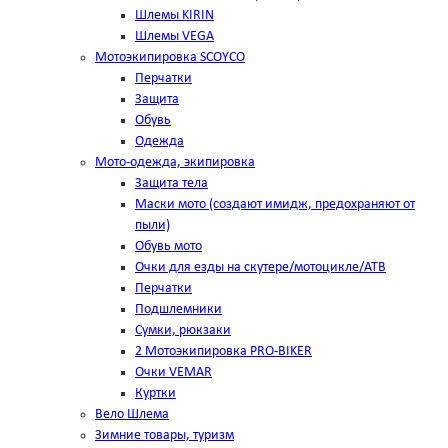
Шлемы KIRIN
Шлемы VEGA
Мотоэкипировка SCOYCO
Перчатки
Защита
Обувь
Одежда
Мото-одежда, экипировка
Защита тела
Маски мото (создают имидж, предохраняют от
пыли)
Обувь мото
Очки для езды на скутере/мотоцикле/АТВ
Перчатки
Подшлемники
Сумки, рюкзаки
2 Мотоэкипировка PRO-BIKER
Очки VEMAR
Куртки
Вело Шлема
Зимние товары, туризм