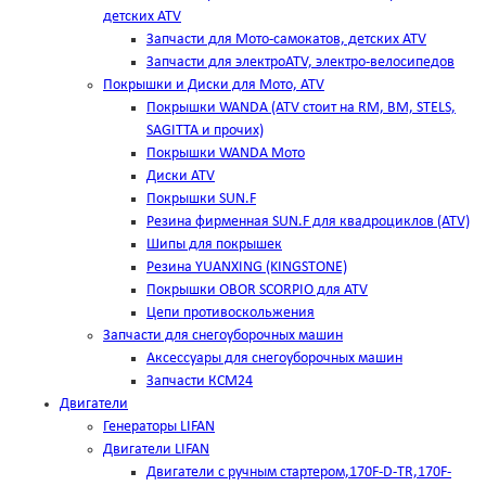
детских ATV
Запчасти для Мото-самокатов, детских ATV
Запчасти для электроATV, электро-велосипедов
Покрышки и Диски для Мото, ATV
Покрышки WANDA (АТV стоит на RM, BM, STELS,
SAGITTA и прочих)
Покрышки WANDA Мото
Диски ATV
Покрышки SUN.F
Резина фирменная SUN.F для квадроциклов (АТV)
Шипы для покрышек
Резина YUANXING (KINGSTONE)
Покрышки OBOR SCORPIO для ATV
Цепи противоскольжения
Запчасти для снегоуборочных машин
Аксессуары для снегоуборочных машин
Запчасти КСМ24
Двигатели
Генераторы LIFAN
Двигатели LIFAN
Двигатели с ручным стартером,170F-D-TR,170F-