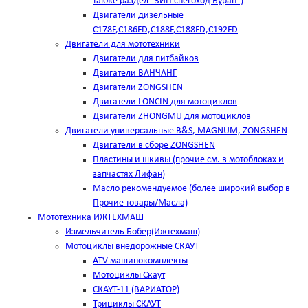
также раздел "ЗИП снегоход Буран")
Двигатели дизельные
C178F,С186FD,C188F,C188FD,C192FD
Двигатели для мототехники
Двигатели для питбайков
Двигатели ВАНЧАНГ
Двигатели ZONGSHEN
Двигатели LONCIN для мотоциклов
Двигатели ZHONGMU для мотоциклов
Двигатели универсальные B&S, MAGNUM, ZONGSHEN
Двигатели в сборе ZONGSHEN
Пластины и шкивы (прочие см. в мотоблоках и
запчастях Лифан)
Масло рекомендуемое (более широкий выбор в
Прочие товары/Масла)
Мототехника ИЖТЕХМАШ
Измельчитель Бобер(Ижтехмаш)
Мотоциклы внедорожные СКАУТ
ATV машинокомплекты
Мотоциклы Скаут
СКАУТ-11 (ВАРИАТОР)
Трициклы СКАУТ