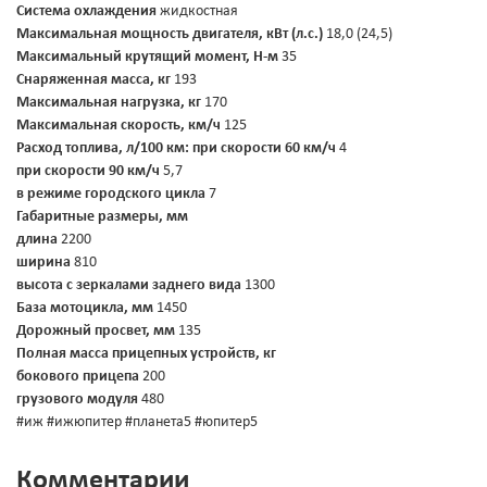
Система охлаждения
жидкостная
Максимальная мощность двигателя, кВт (л.с.)
18,0 (24,5)
Максимальный крутящий момент, Н-м
35
Снаряженная масса, кг
193
Максимальная нагрузка, кг
170
Максимальная скорость, км/ч
125
Расход топлива, л/100 км:
при скорости 60 км/ч
4
при скорости 90 км/ч
5,7
в режиме городского цикла
7
Габаритные размеры, мм
длина
2200
ширина
810
высота с зеркалами заднего вида
1300
База мотоцикла, мм
1450
Дорожный просвет, мм
135
Полная масса прицепных устройств, кг
бокового прицепа
200
грузового модуля
480
#иж #ижюпитер #планета5 #юпитер5
Комментарии