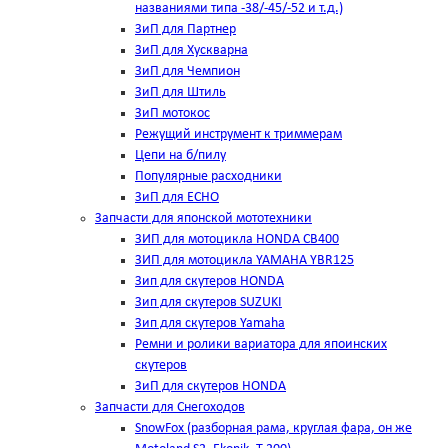
названиями типа -38/-45/-52 и т.д.)
ЗиП для Партнер
ЗиП для Хускварна
ЗиП для Чемпион
ЗиП для Штиль
ЗиП мотокос
Режущий инструмент к триммерам
Цепи на б/пилу
Популярные расходники
ЗиП для ЕСНО
Запчасти для японской мототехники
ЗИП для мотоцикла HONDA CB400
ЗИП для мотоцикла YAMAHA YBR125
Зип для скутеров HONDA
Зип для скутеров SUZUKI
Зип для скутеров Yamaha
Ремни и ролики вариатора для япоинских
скутеров
ЗиП для скутеров HONDA
Запчасти для Снегоходов
SnowFox (разборная рама, круглая фара, он же