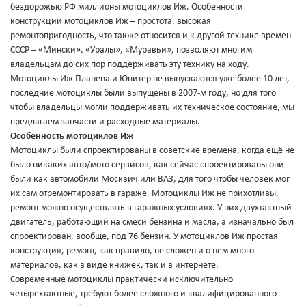
бездорожью РФ миллионы мотоциклов Иж. Особенности
конструкции мотоциклов Иж – простота, высокая
ремонтопригодность, что также относится и к другой технике времен
СССР – «Мински», «Уралы», «Муравьи», позволяют многим
владельцам до сих пор поддерживать эту технику на ходу.
Мотоциклы Иж Планеnа и Юпитер не выпускаются уже более 10 лет,
последние мотоциклы были выпущены в 2007-м году, но для того
чтобы владельцы могли поддерживать их техническое состояние, мы
предлагаем запчасти и расходные материалы.
Особенность мотоциклов Иж
Мотоциклы были спроектированы в советские времена, когда ещё не
было никаких авто/мото сервисов, как сейчас спроектированы они
были как автомобили Москвич или ВАЗ, для того чтобы человек мог
их сам отремонтировать в гараже. Мотоциклы Иж не прихотливы,
ремонт можно осуществлять в гаражных условиях. У них двухтактный
двигатель, работающий на смеси бензина и масла, а изначально был
спроектирован, вообще, под 76 бензин. У мотоциклов Иж простая
конструкция, ремонт, как правило, не сложен и о нем много
материалов, как в виде книжек, так и в интернете.
Современные мотоциклы практически исключительно
четырехтактные, требуют более сложного и квалифицированного