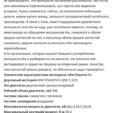
не производится. Эти мотоциклы постепенно рассыпаются, так что их
уже невозможно отремонтировать, ну и просто они морально
устарели. Рынок изменился, сейчас, за относительно небольшие
деньги, можно купить мопед, мотоцикл (четырехтактный) китайского
производства. В связи с этим, смысл поддержания двухтактного
мотоцикла типа Иж на ходу, уже постепенно теряется, поэтому, по
мере выхода из обращения мотоциклов Иж, снижается и объём
продаж запчастей на них, а поскольку объем продаж запчастей
снижается, редкие запчасти на мотоцикл Иж производить
нерентабельно.
Есть организации, которые скупают бывшие в употреблении
мотоциклы Иж и разбирают их на запчасти, эти запчасти они
реставрируют и отдают на продажу на вторичный рынок. Качеству
этих запчастей можно доверять, но обязательно надо «проверять».
Технические характеристики мотоцикла «Иж Планета 5»
Дорожный мотоцикл
ИЖ-ПЛАНЕТА 5 (ИЖ 7.107)
Тип двигателя
двухтактный одноцилиндровый
Рабочий объем двигателя, см3
346
Система смазки
совместно с топливом
Система охлаждения
воздушная
Максимальная мощность двигателя, кВт (л.с.)
16,2 (20,0)
Максимальный крутящий момент, Н-м
28,4