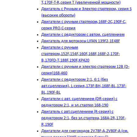
T,170F-T-R,серия Т (увеличенной мощности)
Двигатель с Ручным и Электро стартером, серия S
(высокие обороты)
Двигатели с ручным стартером,168F-2C,190F-C,
серия PRO,C-серия
Двигатели с редуктором с автом. сцеплением
Двигатель для мотокосы LIFAN 139F2,1E48F
Двигатели с ручным
стартером,152F,154F,160F,168F,168F-2,170F-
B,170FD-T,188F,190F,KP420
Двигатели с ручным и электро стартером 12В (D-
серия)168-460
Двигатели с редуктором 2:1, 6:1 (без
авт.сцепления), L-серия,173F-BH,168F-BL,173F-
BL,190F-BL
Двигатели с авт. сцеплением (DR-серия) с
редуктором 2:1, и эл.стартер 168-190
Двигатель с авт.сцеплением (R-серия) с
редуктором 2:1, без эл.стартера,168А-2R,170F-
R,190F
Двигатели для снегоходов 2V78F-A,2V80F-A (см.