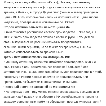
Минск, на мопеды «Карпаты», «Рига»),. Так же, по-прежнему
выпускаются аккумуляторы (г. Курск). цепи выпускаются с советских
времен, в Латвии, в городе Даугавпилс (сейчас – завод приводных
цепей DITTON), которые ставились на мотоциклы Иж. Цепи вполне
надёжные, проверенные и испытанные по ГОСТам.
Второй источник запчастей на мотоциклы Иж
К ним относится российское частное производство. В 90-е годы, в
2000-е, часть производства отошла в частные руки, и эти детали
стали выпускаться на российских малых предприятиях,
ограниченными сериями, но по тем же техпроцессам, ГОСТам,
которые использовались во времена СССР.
Третий источник запчастей на мотоциклы Иж
К данному источнику относится китайское производство. В 90-х и
2000-х годах люди, занимавшиеся продажей запчастей для
мотоциклов Иж, начали отдавать образцы для производства в Китай,
поскольку в России данные изделия не производились или
производить их было уже экономически не выгодно.
Четвертый источник запчастей на мотоциклы Иж
К четвертому источнику можно отнести реставрацию. Всё меньше и
меньше Ижей находится в обороте в РФ, это обусловлено просто их
выходом естественным путём из обращения, поскольку новых партий