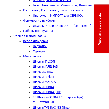
Генераторы и помпы LIFAN
Бензо Генераторы, Мотопомпы, Компрессоры
Инструмент, Инструмент для мотосервиса
Рассчитать доставку
Инструмент ИМПОРТ для СЕРВИСА
Фермерские приборы
Измельчители веток БОБЕР (Ижтехмаш)
Наборы инструмента
Одежда и экипировка
Вело экипировка
Перчатки
Одежда
Мотошлемы
Шлемы FALCON
Шлемы SAFELEAD
Шлемы SHIRO
Шлемы Tanked
Шлемы YAMAPA
Шлемы COBRA
Шлемы COBRA (HH)
20 Шлемы COBRA ECE (Евро-Кобра)
СНЕГОХОДНЫЕ
Шлемы TVS RACING (Индия)