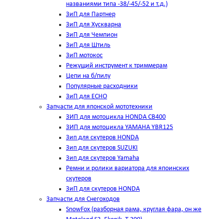
названиями типа -38/-45/-52 и т.д.)
ЗиП для Партнер
ЗиП для Хускварна
ЗиП для Чемпион
ЗиП для Штиль
ЗиП мотокос
Режущий инструмент к триммерам
Цепи на б/пилу
Популярные расходники
ЗиП для ЕСНО
Запчасти для японской мототехники
ЗИП для мотоцикла HONDA CB400
ЗИП для мотоцикла YAMAHA YBR125
Зип для скутеров HONDA
Зип для скутеров SUZUKI
Зип для скутеров Yamaha
Ремни и ролики вариатора для япоинских
скутеров
ЗиП для скутеров HONDA
Запчасти для Снегоходов
SnowFox (разборная рама, круглая фара, он же