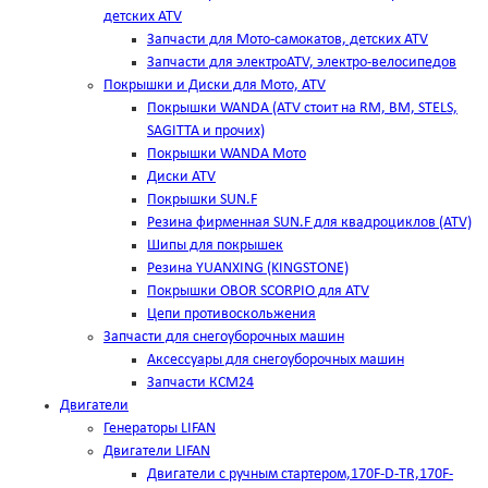
детских ATV
Запчасти для Мото-самокатов, детских ATV
Запчасти для электроATV, электро-велосипедов
Покрышки и Диски для Мото, ATV
Покрышки WANDA (АТV стоит на RM, BM, STELS,
SAGITTA и прочих)
Покрышки WANDA Мото
Диски ATV
Покрышки SUN.F
Резина фирменная SUN.F для квадроциклов (АТV)
Шипы для покрышек
Резина YUANXING (KINGSTONE)
Покрышки OBOR SCORPIO для ATV
Цепи противоскольжения
Запчасти для снегоуборочных машин
Аксессуары для снегоуборочных машин
Запчасти КСМ24
Двигатели
Генераторы LIFAN
Двигатели LIFAN
Двигатели с ручным стартером,170F-D-TR,170F-