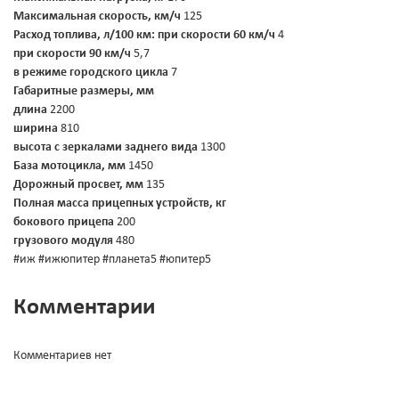
Максимальная скорость, км/ч
125
Расход топлива, л/100 км:
при скорости 60 км/ч
4
при скорости 90 км/ч
5,7
в режиме городского цикла
7
Габаритные размеры, мм
длина
2200
ширина
810
высота с зеркалами заднего вида
1300
База мотоцикла, мм
1450
Дорожный просвет, мм
135
Полная масса прицепных устройств, кг
бокового прицепа
200
грузового модуля
480
#иж #ижюпитер #планета5 #юпитер5
Комментарии
Комментариев нет