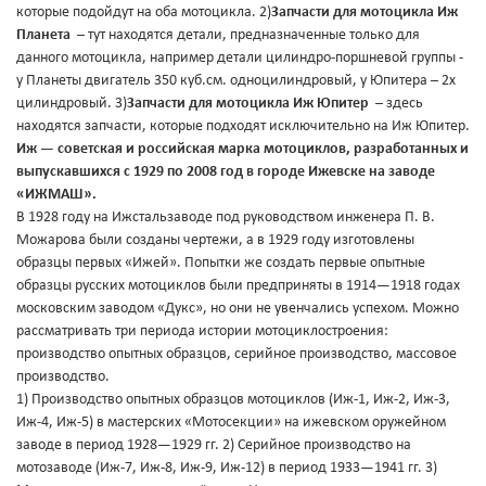
которые подойдут на оба мотоцикла. 2)
Запчасти для мотоцикла Иж
Планета
– тут находятся детали, предназначенные только для
данного мотоцикла, например детали цилиндро-поршневой группы -
у Планеты двигатель 350 куб.см. одноцилиндровый, у Юпитера – 2х
цилиндровый. 3)
Запчасти для мотоцикла Иж Юпитер
– здесь
находятся запчасти, которые подходят исключительно на Иж Юпитер.
Иж — советская и российская марка мотоциклов, разработанных и
выпускавшихся с 1929 по 2008 год в городе Ижевске на заводе
«ИЖМАШ».
В 1928 году на Ижстальзаводе под руководством инженера П. В.
Можарова были созданы чертежи, а в 1929 году изготовлены
образцы первых «Ижей». Попытки же создать первые опытные
образцы русских мотоциклов были предприняты в 1914—1918 годах
московским заводом «Дукс», но они не увенчались успехом. Можно
рассматривать три периода истории мотоциклостроения:
производство опытных образцов, серийное производство, массовое
производство.
1) Производство опытных образцов мотоциклов (Иж-1, Иж-2, Иж-3,
Иж-4, Иж-5) в мастерских «Мотосекции» на ижевском оружейном
заводе в период 1928—1929 гг. 2) Серийное производство на
мотозаводе (Иж-7, Иж-8, Иж-9, Иж-12) в период 1933—1941 гг. 3)