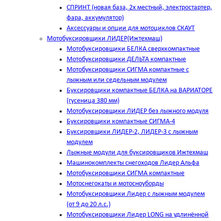
СПРИНТ (новая база, 2х местный, электростартер,
фара, аккумулятор)
Аксессуары и опции для мотоциклов СКАУТ
Мотобуксировщики ЛИДЕР(Ижтехмаш)
Мотобуксировщики БЕЛКА сверхкомпактные
Мотобуксировщики ДЕЛЬТА компактные
Мотобуксировщики СИГМА компактные с
лыжным или седельным модулем
Буксировщики компактные БЕЛКА на ВАРИАТОРЕ
(гусеница 380 мм)
Мотобуксировщики ЛИДЕР без лыжного модуля
Буксировщики компактные СИГМА-4
Буксировщики ЛИДЕР-2, ЛИДЕР-3 c лыжным
модулем
Лыжные модули для буксировщиков Ижтехмаш
Машинокомплекты снегоходов Лидер Альфа
Мотобуксировщики СИГМА компактные
Мотоснегокаты и мотосноуборды
Мотобуксировщики Лидер с лыжным модулем
(от 9 до 20 л.с.)
Мотобуксировщики Лидер LONG на удлинённой