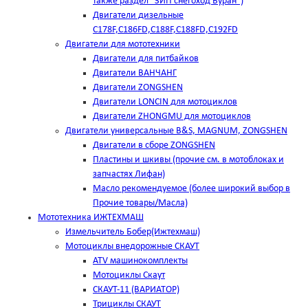
также раздел "ЗИП снегоход Буран")
Двигатели дизельные
C178F,С186FD,C188F,C188FD,C192FD
Двигатели для мототехники
Двигатели для питбайков
Двигатели ВАНЧАНГ
Двигатели ZONGSHEN
Двигатели LONCIN для мотоциклов
Двигатели ZHONGMU для мотоциклов
Двигатели универсальные B&S, MAGNUM, ZONGSHEN
Двигатели в сборе ZONGSHEN
Пластины и шкивы (прочие см. в мотоблоках и
запчастях Лифан)
Масло рекомендуемое (более широкий выбор в
Прочие товары/Масла)
Мототехника ИЖТЕХМАШ
Измельчитель Бобер(Ижтехмаш)
Мотоциклы внедорожные СКАУТ
ATV машинокомплекты
Мотоциклы Скаут
СКАУТ-11 (ВАРИАТОР)
Трициклы СКАУТ