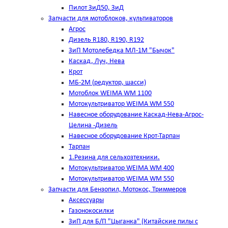
Пилот ЗиД50, ЗиД
Запчасти для мотоблоков, культиваторов
Агрос
Дизель R180, R190, R192
ЗиП Мотолебедка МЛ-1М "Бычок"
Каскад, Луч, Нева
Крот
МБ-2М (редуктор, шасси)
Мотоблок WEIMA WM 1100
Мотокультриватор WEIMA WM 550
Навесное оборудование Каскад-Нева-Агрос-
Целина -Дизель
Навесное оборудование Крот-Тарпан
Тарпан
1.Резина для сельхозтехники.
Мотокультриватор WEIMA WM 400
Мотокультриватор WEIMA WM 550
Запчасти для Бензопил, Мотокос, Триммеров
Аксессуары
Газонокосилки
ЗиП для Б/П "Цыганка" (Китайские пилы с