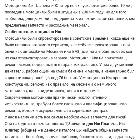
Мотоциклы Иж Планеnа и Юпитер не выпускаются уже более 10 лет,
последние мотоциклы были выпущены в 2007-м году, но для того
чтобы владельцы могли поддерживать их техническое состояние, мы
предлагаем запчасти и расходные материалы.
Особенность мотоциклов Иж
Мотоциклы были спроектированы в советские времена, когда ещё не
было никаких авто/мото сервисов, как сейчас спроектированы они
были как автомобили Москвич или ВАЗ, для того чтобы человек мог
их сам отремонтировать в гараже. Мотоциклы Иж не прихотливы,
ремонт можно осуществлять в гаражных условиях. У них двухтактный
двигатель, работающий на смеси бензина и масла, а изначально был
спроектирован, вообще, под 76 бензин. У мотоциклов Иж простая
конструкция, ремонт, как правило, не сложен и о нем много
материалов, как в виде книжек, так и в интернете.
Современные мотоциклы практически исключительно
четырехтактные, требуют более сложного и квалифицированного
ремонта, который осуществляется в сервисных центрах.
У нас в наличии есть все самые необходимые запчасти для Ижей.
Они находятся в трех каталогах: 1)
Запчасти для Иж Планета, Иж
Юпитер (общие)
– в данном каталоге Вы найдёте общие запчасти,
такие как - бензобак, панель приборов, боковые крышки, седло и т.д.