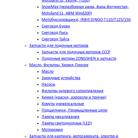
Motoland S2, Ekonik, T-200)
SnowMax (неразборная рама, фара фигуристая,
Motoland S1, ABM Wind200)
Мотобуксировщики, IRBIS DINGO Т110/Т125/150
Снегоход Буран
Снегоход Рысь
Снегоход Тайга
Запчасти для лодочных моторов
Запчасти для лодочных моторов СССР
Лодочные моторы ZONGSHEN и запчасти
Масло, Фильтры, Химия,Прочее
Масло
Зарядные устройства
Насосы
Фильтры нулевого сопротивления
Химия (краски, аэрозоли и прочее)
Хомуты универсальные
Подшипники, Промышленные цепи
Лампы накаливания
Лампы светодиодные (LED)
Мотохимия
Запчасти для картинга, мотосамоката, электро и