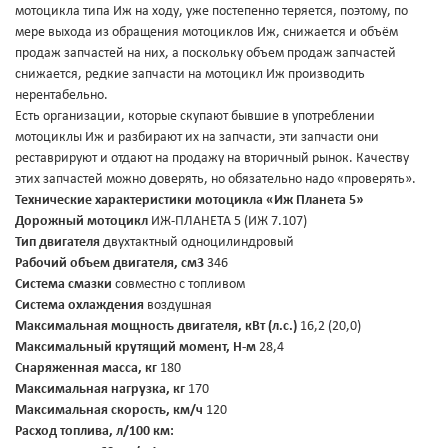
мотоцикла типа Иж на ходу, уже постепенно теряется, поэтому, по
мере выхода из обращения мотоциклов Иж, снижается и объём
продаж запчастей на них, а поскольку объем продаж запчастей
снижается, редкие запчасти на мотоцикл Иж производить
нерентабельно.
Есть организации, которые скупают бывшие в употреблении
мотоциклы Иж и разбирают их на запчасти, эти запчасти они
реставрируют и отдают на продажу на вторичный рынок. Качеству
этих запчастей можно доверять, но обязательно надо «проверять».
Технические характеристики мотоцикла «Иж Планета 5»
Дорожный мотоцикл
ИЖ-ПЛАНЕТА 5 (ИЖ 7.107)
Тип двигателя
двухтактный одноцилиндровый
Рабочий объем двигателя, см3
346
Система смазки
совместно с топливом
Система охлаждения
воздушная
Максимальная мощность двигателя, кВт (л.с.)
16,2 (20,0)
Максимальный крутящий момент, Н-м
28,4
Снаряженная масса, кг
180
Максимальная нагрузка, кг
170
Максимальная скорость, км/ч
120
Расход топлива, л/100 км: