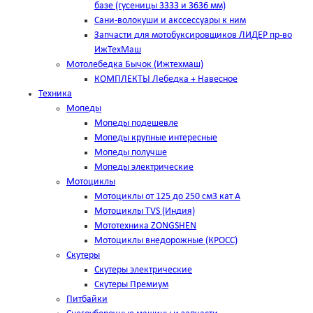
базе (гусеницы 3333 и 3636 мм)
Сани-волокуши и акссессуары к ним
Запчасти для мотобуксировщиков ЛИДЕР пр-во
ИжТехМаш
Мотолебедка Бычок (Ижтехмаш)
КОМПЛЕКТЫ Лебедка + Навесное
Техника
Мопеды
Мопеды подешевле
Мопеды крупные интересные
Мопеды получше
Мопеды электрические
Мотоциклы
Мотоциклы от 125 до 250 см3 кат А
Мотоциклы TVS (Индия)
Мототехника ZONGSHEN
Мотоциклы внедорожные (КРОСС)
Скутеры
Скутеры электрические
Скутеры Премиум
Питбайки