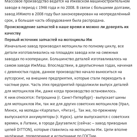
Массовое производство ведётся на Ижевском машиностроительном
заводе в период с 1946 года и по 2008. В связи с большими долгами,
завод ИЖмото в 2008 году был законсервирован на неопределённый
срок, а большая часть оборудования была распродана.
Происхождение запчастей в наше время и можно ли доверять их
качеству
Первый источник запчастей на мотоциклы Иж
Изначально завод производил мотоциклы по полному циклу, все
детали изготавливались на площадях завода или на смежных
заводах по кооперации. Большинство деталей изготавливалось на
самом заводе ИжМаш. Впоследствии, в двухтысячных годах, начиная
с девяностых годов, данное производство начало выноситься на
аутсорсинг, на внешние предприятия, которые стали переходить в
частные руки. Часть этих предприятий продолжили выпуск деталей
для мотоциклов Иж, даже когда производство остановилось.
К ним относятся: Петрошина (г. Санкт-Петербург) - выпускает шины
для мотоциклов Иж, так же для других советских мотоциклов (Урал,
Минск, на мопеды «Карпаты», «Рига»),. Так же, по-прежнему
выпускаются аккумуляторы (г. Курск). цепи выпускаются с советских
времен, в Латвии, в городе Даугавпилс (сейчас – завод приводных
цепей DITTON), которые ставились на мотоциклы Иж. Цепи вполне
надёжные, проверенные и испытанные по ГОСТам.