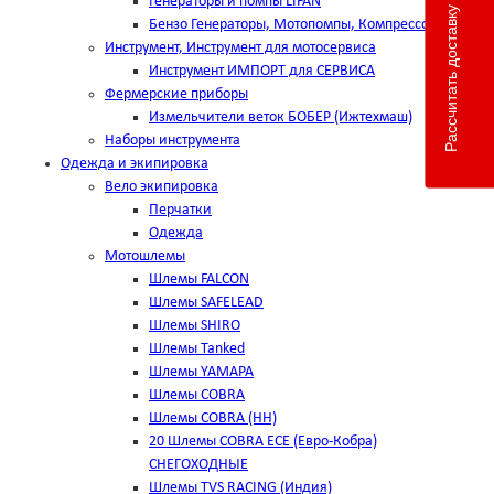
Генераторы и помпы LIFAN
Рассчитать доставку
Бензо Генераторы, Мотопомпы, Компрессоры
Инструмент, Инструмент для мотосервиса
Инструмент ИМПОРТ для СЕРВИСА
Фермерские приборы
Измельчители веток БОБЕР (Ижтехмаш)
Наборы инструмента
Одежда и экипировка
Вело экипировка
Перчатки
Одежда
Мотошлемы
Шлемы FALCON
Шлемы SAFELEAD
Шлемы SHIRO
Шлемы Tanked
Шлемы YAMAPA
Шлемы COBRA
Шлемы COBRA (HH)
20 Шлемы COBRA ECE (Евро-Кобра)
СНЕГОХОДНЫЕ
Шлемы TVS RACING (Индия)