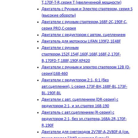
T,170F-T-R,серия Т (увеличенной мощности)
Двигатель с Ручным и Электро стартером, серия S
(высокие обороты)
Двигатели с ручным стартером,168F-2C,190F-C,
серия PRO,C-серия
Двигатели с редуктором с автом. сцеплением
Двигатель для мотокосы LIFAN 139F2,1E48F
Двигатели с ручным
стартером,152F,154F,160F,168F,168F-2,170F-
B,170FD-T,188F,190F,KP420
Двигатели с ручным и электро стартером 12В (D-
серия)168-460
Двигатели с редуктором 2:1, 6:1 (без
авт.сцепления), L-серия,173F-BH,168F-BL,173F-
BL,190F-BL
Двигатели с авт. сцеплением (DR-серия) с
редуктором 2:1, и эл.стартер 168-190
Двигатель с авт.сцеплением (R-серия) с
редуктором 2:1, без эл.стартера,168А-2R,170F-
R,190F
Двигатели для снегоходов 2V78F-A,2V80F-A (см.