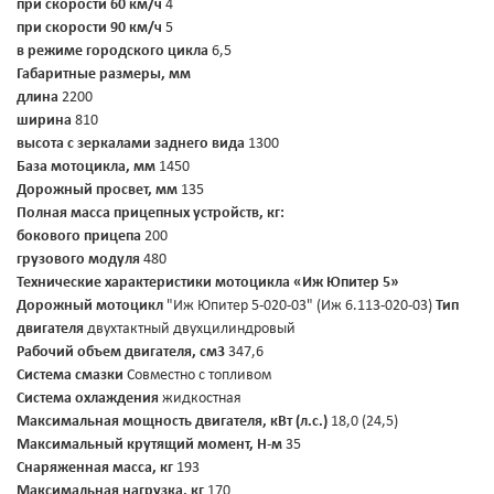
при скорости 60 км/ч
4
при скорости 90 км/ч
5
в режиме городского цикла
6,5
Габаритные размеры, мм
длина
2200
ширина
810
высота с зеркалами заднего вида
1300
База мотоцикла, мм
1450
Дорожный просвет, мм
135
Полная масса прицепных устройств, кг:
бокового прицепа
200
грузового модуля
480
Технические характеристики мотоцикла «Иж Юпитер 5»
Дорожный мотоцикл
"Иж Юпитер 5-020-03" (Иж 6.113-020-03)
Тип
двигателя
двухтактный двухцилиндровый
Рабочий объем двигателя, см3
347,6
Система смазки
Совместно с топливом
Система охлаждения
жидкостная
Максимальная мощность двигателя, кВт (л.с.)
18,0 (24,5)
Максимальный крутящий момент, Н-м
35
Снаряженная масса, кг
193
Максимальная нагрузка, кг
170