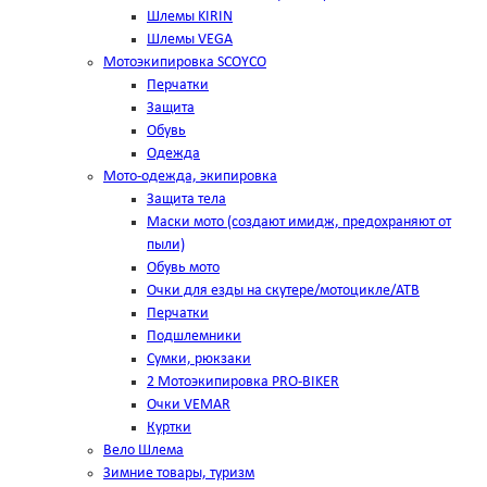
Шлемы KIRIN
Шлемы VEGA
Мотоэкипировка SCOYCO
Перчатки
Защита
Обувь
Одежда
Мото-одежда, экипировка
Защита тела
Маски мото (создают имидж, предохраняют от
пыли)
Обувь мото
Очки для езды на скутере/мотоцикле/АТВ
Перчатки
Подшлемники
Сумки, рюкзаки
2 Мотоэкипировка PRO-BIKER
Очки VEMAR
Куртки
Вело Шлема
Зимние товары, туризм