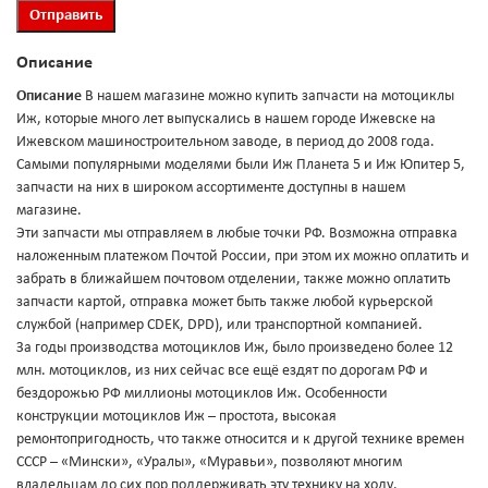
Описание
Описание
В нашем магазине можно купить запчасти на мотоциклы
Иж, которые много лет выпускались в нашем городе Ижевске на
Ижевском машиностроительном заводе, в период до 2008 года.
Самыми популярными моделями были Иж Планета 5 и Иж Юпитер 5,
запчасти на них в широком ассортименте доступны в нашем
магазине.
Эти запчасти мы отправляем в любые точки РФ. Возможна отправка
наложенным платежом Почтой России, при этом их можно оплатить и
забрать в ближайшем почтовом отделении, также можно оплатить
запчасти картой, отправка может быть также любой курьерской
службой (например CDEK, DPD), или транспортной компанией.
За годы производства мотоциклов Иж, было произведено более 12
млн. мотоциклов, из них сейчас все ещё ездят по дорогам РФ и
бездорожью РФ миллионы мотоциклов Иж. Особенности
конструкции мотоциклов Иж – простота, высокая
ремонтопригодность, что также относится и к другой технике времен
СССР – «Мински», «Уралы», «Муравьи», позволяют многим
владельцам до сих пор поддерживать эту технику на ходу.