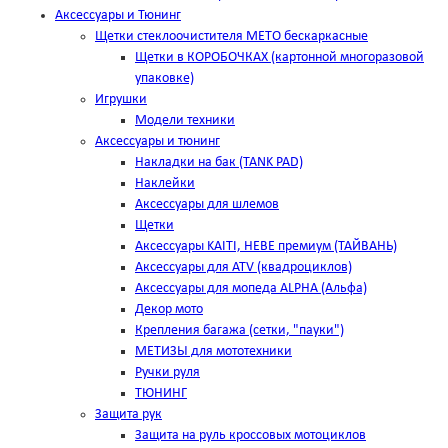
Аксессуары и Тюнинг
Щетки стеклоочистителя METO бескаркасные
Щетки в КОРОБОЧКАХ (картонной многоразовой
упаковке)
Игрушки
Модели техники
Аксессуары и тюнинг
Накладки на бак (TANK PAD)
Наклейки
Аксессуары для шлемов
Щетки
Аксессуары KAITI, HEBE премиум (ТАЙВАНЬ)
Аксессуары для ATV (квадроциклов)
Аксессуары для мопеда ALPHA (Альфа)
Декор мото
Крепления багажа (сетки, "пауки")
МЕТИЗЫ для мототехники
Ручки руля
ТЮНИНГ
Защита рук
Защита на руль кроссовых мотоциклов