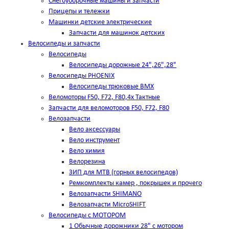
Снегоуборочные машины и запчасти
Прицепы и тележки
Машинки детские электрические
Запчасти для машинок детских
Велосипеды и запчасти
Велосипеды
Велосипеды дорожные 24",26",28"
Велосипеды PHOENIX
Велосипеды трюковые BMX
Веломоторы F50, F72, F80,4х Тактные
Запчасти для веломоторов F50, F72, F80
Велозапчасти
Вело аксессуары
Вело инструмент
Вело химия
Велорезина
ЗИП для MTB (горных велосипедов)
Ремкомплекты камер , покрышек и прочего
Велозапчасти SHIMANO
Велозапчасти MicroSHIFT
Велосипеды с МОТОРОМ
1 Обычные дорожники 28" с мотором