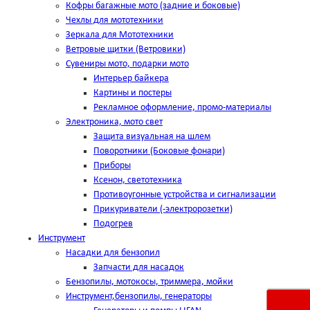
Кофры багажные мото (задние и боковые)
Чехлы для мототехники
Зеркала для Мототехники
Ветровые щитки (Ветровики)
Сувениры мото, подарки мото
Интерьер байкера
Картины и постеры
Рекламное оформление, промо-материалы
Электроника, мото свет
Защита визуальная на шлем
Поворотники (Боковые фонари)
Приборы
Ксенон, светотехника
Противоугонные устройства и сигнализации
Прикуриватели (-электророзетки)
Подогрев
Инструмент
Насадки для бензопил
Запчасти для насадок
Бензопилы, мотокосы, триммера, мойки
Инструмент,бензопилы, генераторы