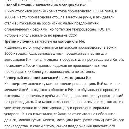
Второй источник запчастей на мотоциклы Иж
К ним относится российское частное производство. В 90-е годы, в
2000-е, часть производства отошла в частные руки, и эти детали
стали выпускаться на российских малых предприятиях,
ограниченными сериями, но по тем же техпроцессам, ГОСТам,
которые использовались во времена СССР.
Третий источник запчастей на мотоциклы Иж
К данному источнику относится китайское производство. В 90-х и
2000-х годах люди, занимавшиеся продажей запчастей для
мотоциклов Иж, начали отдавать образцы для производства в Китай,
поскольку в России данные изделия не производились или
производить их было уже экономически не выгодно.
Четвертый источник запчастей на мотоциклы Иж
К четвертому источнику можно отнести реставрацию. Всё меньше и
меньше Ижей находится в обороте в РФ, это обусловлено просто их
выходом естественным путём из обращения, поскольку новых партий
не производится. Эти мотоциклы постепенно рассыпаются, так что их
уже невозможно отремонтировать, ну и просто они морально
устарели. Рынок изменился, сейчас, за относительно небольшие
деньги, можно купить мопед, мотоцикл (четырехтактный) китайского
производства. В связи с этим, смысл поддержания двухтактного