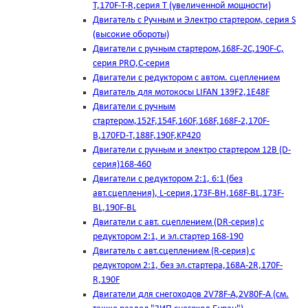
T,170F-T-R,серия Т (увеличенной мощности)
Двигатель с Ручным и Электро стартером, серия S
(высокие обороты)
Двигатели с ручным стартером,168F-2C,190F-C,
серия PRO,C-серия
Двигатели с редуктором с автом. сцеплением
Двигатель для мотокосы LIFAN 139F2,1E48F
Двигатели с ручным
стартером,152F,154F,160F,168F,168F-2,170F-
B,170FD-T,188F,190F,KP420
Двигатели с ручным и электро стартером 12В (D-
серия)168-460
Двигатели с редуктором 2:1, 6:1 (без
авт.сцепления), L-серия,173F-BH,168F-BL,173F-
BL,190F-BL
Двигатели с авт. сцеплением (DR-серия) с
редуктором 2:1, и эл.стартер 168-190
Двигатель с авт.сцеплением (R-серия) с
редуктором 2:1, без эл.стартера,168А-2R,170F-
R,190F
Двигатели для снегоходов 2V78F-A,2V80F-A (см.