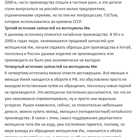
2000-е, часть производства отошла в частные руки, и эти детали
стали выпускаться на российских малых предприятиях,
ограниченными сериями, но по тем же техпроцессам, ГОСТам,
которые использовались во времена СССР.
Третий источник запчастей на мотоциклы Иж
К данному источнику относится китайское производство. В 90-х и
2000-х годах люди, занимавшиеся продажей запчастей для
мотоциклов Иж, начали отдавать образцы для производства в Китай,
поскольку в России данные изделия не производились или
производить их было уже экономически не выгодно.
Четвертый источник запчастей на мотоциклы Иж
К четвертому источнику можно отнести реставрацию. Всё меньше и
меньше Ижей находится в обороте в РФ, это обусловлено просто их
выходом естественным путём из обращения, поскольку новых партий
не производится. Эти мотоциклы постепенно рассыпаются, так что их
уже невозможно отремонтировать, ну и просто они морально
устарели. Рынок изменился, сейчас, за относительно небольшие
деньги, можно купить мопед, мотоцикл (четырехтактный) китайского
производства. В связи с этим, смысл поддержания двухтактного
мотоцикла типа Иж на ходу, уже постепенно теряется, поэтому, по
мере выхода из обращения мотоциклов Иж, снижается и объём