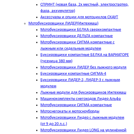
СПРИНТ (новая база, 2х местный, электростартер,
фара, аккумулятор)
Аксессуары и опции для мотоциклов СКАУТ
Мотобуксировщики ЛИДЕР(Ижтехмаш)
Мотобуксировщики БЕЛКА сверхкомпактные
Мотобуксировщики ДЕЛЬТА компактные
Мотобуксировщики СИГМА компактные с
лыжным или седельным модулем
Буксировщики компактные БЕЛКА на ВАРИАТОРЕ
(гусеница 380 мм)
Мотобуксировщики ЛИДЕР без лыжного модуля
Буксировщики компактные СИГМА-4
Буксировщики ЛИДЕР-2, ЛИДЕР-3 c лыжным
модулем
Лыжные модули для буксировщиков Ижтехмаш
Машинокомплекты снегоходов Лидер Альфа
Мотобуксировщики СИГМА компактные
Мотоснегокаты и мотосноуборды
Мотобуксировщики Лидер с лыжным модулем
(от 9 до 20 л.с.)
Мотобуксировщики Лидер LONG на удлинённой