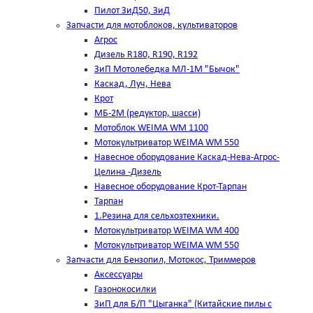
Пилот ЗиД50, ЗиД
Запчасти для мотоблоков, культиваторов
Агрос
Дизель R180, R190, R192
ЗиП Мотолебедка МЛ-1М "Бычок"
Каскад, Луч, Нева
Крот
МБ-2М (редуктор, шасси)
Мотоблок WEIMA WM 1100
Мотокультриватор WEIMA WM 550
Навесное оборудование Каскад-Нева-Агрос-
Целина -Дизель
Навесное оборудование Крот-Тарпан
Тарпан
1.Резина для сельхозтехники.
Мотокультриватор WEIMA WM 400
Мотокультриватор WEIMA WM 550
Запчасти для Бензопил, Мотокос, Триммеров
Аксессуары
Газонокосилки
ЗиП для Б/П "Цыганка" (Китайские пилы с