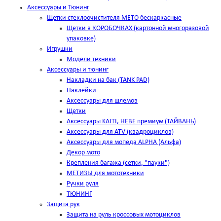
Аксессуары и Тюнинг
Щетки стеклоочистителя METO бескаркасные
Щетки в КОРОБОЧКАХ (картонной многоразовой
упаковке)
Игрушки
Модели техники
Аксессуары и тюнинг
Накладки на бак (TANK PAD)
Наклейки
Аксессуары для шлемов
Щетки
Аксессуары KAITI, HEBE премиум (ТАЙВАНЬ)
Аксессуары для ATV (квадроциклов)
Аксессуары для мопеда ALPHA (Альфа)
Декор мото
Крепления багажа (сетки, "пауки")
МЕТИЗЫ для мототехники
Ручки руля
ТЮНИНГ
Защита рук
Защита на руль кроссовых мотоциклов