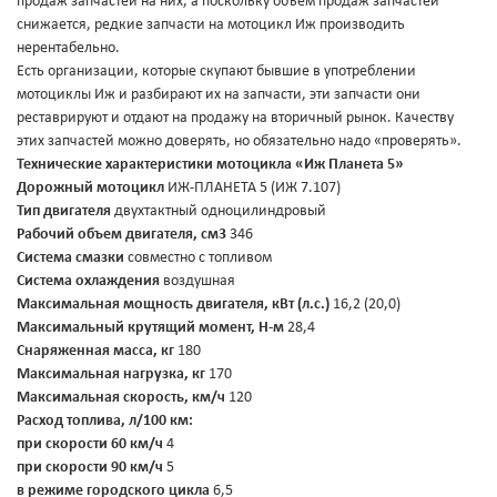
продаж запчастей на них, а поскольку объем продаж запчастей
снижается, редкие запчасти на мотоцикл Иж производить
нерентабельно.
Есть организации, которые скупают бывшие в употреблении
мотоциклы Иж и разбирают их на запчасти, эти запчасти они
реставрируют и отдают на продажу на вторичный рынок. Качеству
этих запчастей можно доверять, но обязательно надо «проверять».
Технические характеристики мотоцикла «Иж Планета 5»
Дорожный мотоцикл
ИЖ-ПЛАНЕТА 5 (ИЖ 7.107)
Тип двигателя
двухтактный одноцилиндровый
Рабочий объем двигателя, см3
346
Система смазки
совместно с топливом
Система охлаждения
воздушная
Максимальная мощность двигателя, кВт (л.с.)
16,2 (20,0)
Максимальный крутящий момент, Н-м
28,4
Снаряженная масса, кг
180
Максимальная нагрузка, кг
170
Максимальная скорость, км/ч
120
Расход топлива, л/100 км:
при скорости 60 км/ч
4
при скорости 90 км/ч
5
в режиме городского цикла
6,5