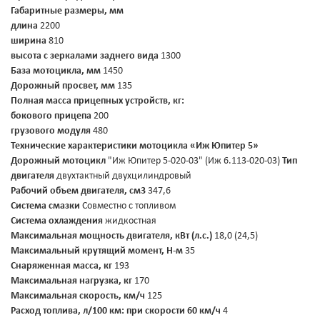
Габаритные размеры, мм
длина
2200
ширина
810
высота с зеркалами заднего вида
1300
База мотоцикла, мм
1450
Дорожный просвет, мм
135
Полная масса прицепных устройств, кг:
бокового прицепа
200
грузового модуля
480
Технические характеристики мотоцикла «Иж Юпитер 5»
Дорожный мотоцикл
"Иж Юпитер 5-020-03" (Иж 6.113-020-03)
Тип
двигателя
двухтактный двухцилиндровый
Рабочий объем двигателя, см3
347,6
Система смазки
Совместно с топливом
Система охлаждения
жидкостная
Максимальная мощность двигателя, кВт (л.с.)
18,0 (24,5)
Максимальный крутящий момент, Н-м
35
Снаряженная масса, кг
193
Максимальная нагрузка, кг
170
Максимальная скорость, км/ч
125
Расход топлива, л/100 км:
при скорости 60 км/ч
4