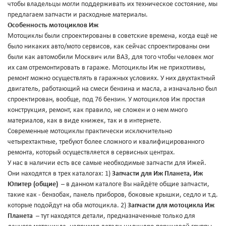
чтобы владельцы могли поддерживать их техническое состояние, мы
предлагаем запчасти и расходные материалы.
Особенность мотоциклов Иж
Мотоциклы были спроектированы в советские времена, когда ещё не
было никаких авто/мото сервисов, как сейчас спроектированы они
были как автомобили Москвич или ВАЗ, для того чтобы человек мог
их сам отремонтировать в гараже. Мотоциклы Иж не прихотливы,
ремонт можно осуществлять в гаражных условиях. У них двухтактный
двигатель, работающий на смеси бензина и масла, а изначально был
спроектирован, вообще, под 76 бензин. У мотоциклов Иж простая
конструкция, ремонт, как правило, не сложен и о нем много
материалов, как в виде книжек, так и в интернете.
Современные мотоциклы практически исключительно
четырехтактные, требуют более сложного и квалифицированного
ремонта, который осуществляется в сервисных центрах.
У нас в наличии есть все самые необходимые запчасти для Ижей.
Они находятся в трех каталогах: 1)
Запчасти для Иж Планета, Иж
Юпитер (общие)
– в данном каталоге Вы найдёте общие запчасти,
такие как - бензобак, панель приборов, боковые крышки, седло и т.д.
которые подойдут на оба мотоцикла. 2)
Запчасти для мотоцикла Иж
Планета
– тут находятся детали, предназначенные только для