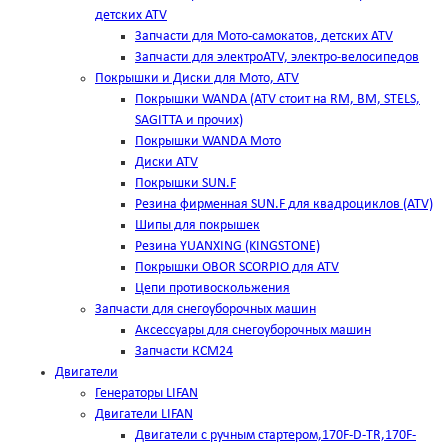
детских ATV
Запчасти для Мото-самокатов, детских ATV
Запчасти для электроATV, электро-велосипедов
Покрышки и Диски для Мото, ATV
Покрышки WANDA (АТV стоит на RM, BM, STELS,
SAGITTA и прочих)
Покрышки WANDA Мото
Диски ATV
Покрышки SUN.F
Резина фирменная SUN.F для квадроциклов (АТV)
Шипы для покрышек
Резина YUANXING (KINGSTONE)
Покрышки OBOR SCORPIO для ATV
Цепи противоскольжения
Запчасти для снегоуборочных машин
Аксессуары для снегоуборочных машин
Запчасти КСМ24
Двигатели
Генераторы LIFAN
Двигатели LIFAN
Двигатели с ручным стартером,170F-D-TR,170F-