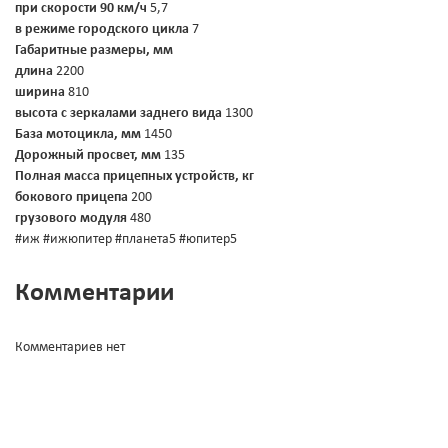
при скорости 90 км/ч
5,7
в режиме городского цикла
7
Габаритные размеры, мм
длина
2200
ширина
810
высота с зеркалами заднего вида
1300
База мотоцикла, мм
1450
Дорожный просвет, мм
135
Полная масса прицепных устройств, кг
бокового прицепа
200
грузового модуля
480
#иж #ижюпитер #планета5 #юпитер5
Комментарии
Комментариев нет