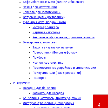
Кофры багажные мото (задние и боковые)
Чехлы для мототехники
Зеркала для Мототехники
Ветровые щитки (Ветровики)
Сувениры мото, подарки мото
Интерьер байкера
Картины и постеры
Рекламное оформление, промо-материалы
Электроника, мото свет
Защита визуальная на шлем
Поворотники (Боковые фонари)
Приборы
Ксенон, светотехника
Противоугонные устройства и сигнализации
Прикуриватели (-электророзетки)
Подогрев
Инструмент
Насадки для бензопил
Запчасти для насадок
Бензопилы, мотокосы, триммера, мойки
Инструмент,бензопилы, генераторы