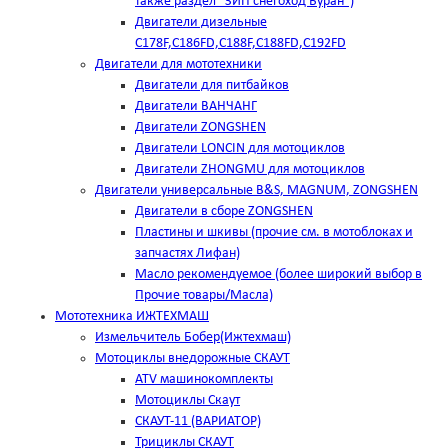
также раздел "ЗИП снегоход Буран")
Двигатели дизельные
C178F,С186FD,C188F,C188FD,C192FD
Двигатели для мототехники
Двигатели для питбайков
Двигатели ВАНЧАНГ
Двигатели ZONGSHEN
Двигатели LONCIN для мотоциклов
Двигатели ZHONGMU для мотоциклов
Двигатели универсальные B&S, MAGNUM, ZONGSHEN
Двигатели в сборе ZONGSHEN
Пластины и шкивы (прочие см. в мотоблоках и
запчастях Лифан)
Масло рекомендуемое (более широкий выбор в
Прочие товары/Масла)
Мототехника ИЖТЕХМАШ
Измельчитель Бобер(Ижтехмаш)
Мотоциклы внедорожные СКАУТ
ATV машинокомплекты
Мотоциклы Скаут
СКАУТ-11 (ВАРИАТОР)
Трициклы СКАУТ