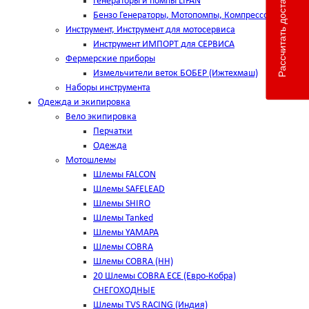
Рассчитать доставку
Генераторы и помпы LIFAN
Бензо Генераторы, Мотопомпы, Компрессоры
Инструмент, Инструмент для мотосервиса
Инструмент ИМПОРТ для СЕРВИСА
Фермерские приборы
Измельчители веток БОБЕР (Ижтехмаш)
Наборы инструмента
Одежда и экипировка
Вело экипировка
Перчатки
Одежда
Мотошлемы
Шлемы FALCON
Шлемы SAFELEAD
Шлемы SHIRO
Шлемы Tanked
Шлемы YAMAPA
Шлемы COBRA
Шлемы COBRA (HH)
20 Шлемы COBRA ECE (Евро-Кобра)
СНЕГОХОДНЫЕ
Шлемы TVS RACING (Индия)