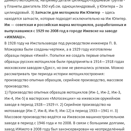
данного мотоцикла, например детали цилиндро-поршневой группы -
у Планеты двигатель 350 куб.см. одноцилиндровый, у Юпитера – 2х
цилиндровый. 3)
Запчасти для мотоцикла Иж Юпитер
– здесь
находятся запчасти, которые подходят исключительно на Иж Юпитер.
Иж — советская и российская марка мотоциклов, разработанных и
выпускавшихся с 1929 по 2008 год в городе Ижевске на заводе
«ИЖМАШ».
В 1928 году на Ижстальзаводе под руководством инженера П. В.
Можарова были созданы чертежи, а в 1929 году изготовлены
образцы первых «Ижей». Попытки же создать первые опытные
образцы русских мотоциклов были предприняты в 1914—1918 годах
московским заводом «Дукс», но они не увенчались успехом. Можно
рассматривать три периода истории мотоциклостроения:
производство опытных образцов, серийное производство, массовое
производство.
1) Производство опытных образцов мотоциклов (Иж-1, Иж-2, Иж-3,
Иж-4, Иж-5) в мастерских «Мотосекции» на ижевском оружейном
заводе в период 1928—1929 гг. 2) Серийное производство на
мотозаводе (Иж-7, Иж-8, Иж-9, Иж-12) в период 1933—1941 гг. 3)
Массовое производство ведётся на Ижевском машиностроительном
заводе в период с 1946 года и по 2008. В связи с большими долгами,
завод ИЖмото в 2008 году был законсервирован на неопределённый