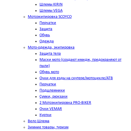
Шлемы KIRIN
Шлемы VEGA
Мотоэкипировка SCOYCO
Перчатки
Защита
Обувь
Одежда
Мото-одежда, экипировка
Защита тела
Маски мото (создают имидж, предохраняют от
пыли)
Обувь мото
Очки для езды на скутере/мотоцикле/АТВ
Перчатки
Подшлемники
Сумки, рюкзаки
2 Мотоэкипировка PRO-BIKER
Очки VEMAR
Куртки
Вело Шлема
Зимние товары, туризм