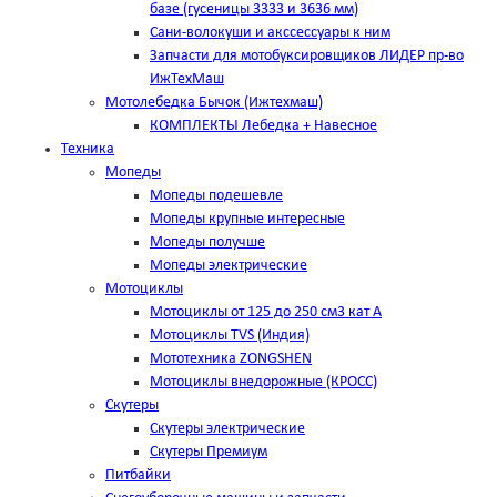
базе (гусеницы 3333 и 3636 мм)
Сани-волокуши и акссессуары к ним
Запчасти для мотобуксировщиков ЛИДЕР пр-во
ИжТехМаш
Мотолебедка Бычок (Ижтехмаш)
КОМПЛЕКТЫ Лебедка + Навесное
Техника
Мопеды
Мопеды подешевле
Мопеды крупные интересные
Мопеды получше
Мопеды электрические
Мотоциклы
Мотоциклы от 125 до 250 см3 кат А
Мотоциклы TVS (Индия)
Мототехника ZONGSHEN
Мотоциклы внедорожные (КРОСС)
Скутеры
Скутеры электрические
Скутеры Премиум
Питбайки