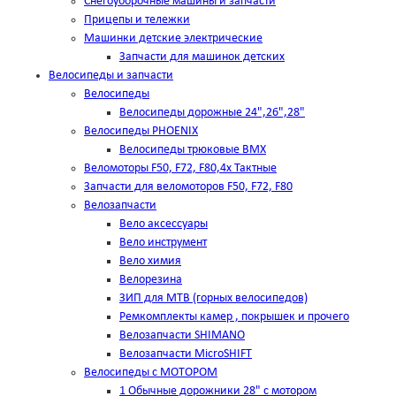
Снегоуборочные машины и запчасти
Прицепы и тележки
Машинки детские электрические
Запчасти для машинок детских
Велосипеды и запчасти
Велосипеды
Велосипеды дорожные 24",26",28"
Велосипеды PHOENIX
Велосипеды трюковые BMX
Веломоторы F50, F72, F80,4х Тактные
Запчасти для веломоторов F50, F72, F80
Велозапчасти
Вело аксессуары
Вело инструмент
Вело химия
Велорезина
ЗИП для MTB (горных велосипедов)
Ремкомплекты камер , покрышек и прочего
Велозапчасти SHIMANO
Велозапчасти MicroSHIFT
Велосипеды с МОТОРОМ
1 Обычные дорожники 28" с мотором