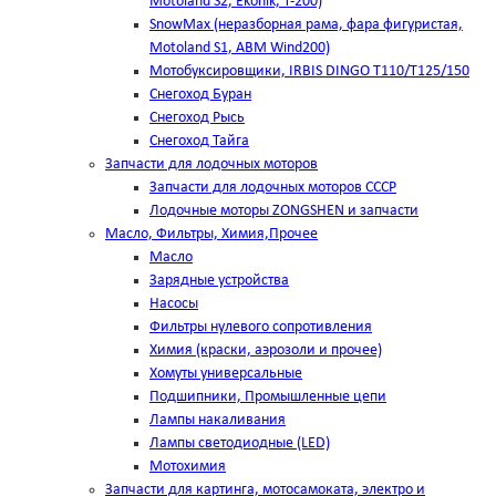
Motoland S2, Ekonik, T-200)
SnowMax (неразборная рама, фара фигуристая,
Motoland S1, ABM Wind200)
Мотобуксировщики, IRBIS DINGO Т110/Т125/150
Снегоход Буран
Снегоход Рысь
Снегоход Тайга
Запчасти для лодочных моторов
Запчасти для лодочных моторов СССР
Лодочные моторы ZONGSHEN и запчасти
Масло, Фильтры, Химия,Прочее
Масло
Зарядные устройства
Насосы
Фильтры нулевого сопротивления
Химия (краски, аэрозоли и прочее)
Хомуты универсальные
Подшипники, Промышленные цепи
Лампы накаливания
Лампы светодиодные (LED)
Мотохимия
Запчасти для картинга, мотосамоката, электро и