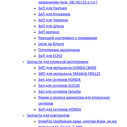
названиями типа -38/-45/-52 и т.д.)
ЗиП для Партнер
ЗиП для Хускварна
ЗиП для Чемпион
ЗиП для Штиль
ЗиП мотокос
Режущий инструмент к триммерам
Цепи на б/пилу
Популярные расходники
ЗиП для ЕСНО
Запчасти для японской мототехники
ЗИП для мотоцикла HONDA CB400
ЗИП для мотоцикла YAMAHA YBR125
Зип для скутеров HONDA
Зип для скутеров SUZUKI
Зип для скутеров Yamaha
Ремни и ролики вариатора для япоинских
скутеров
ЗиП для скутеров HONDA
Запчасти для Снегоходов
SnowFox (разборная рама, круглая фара, он же