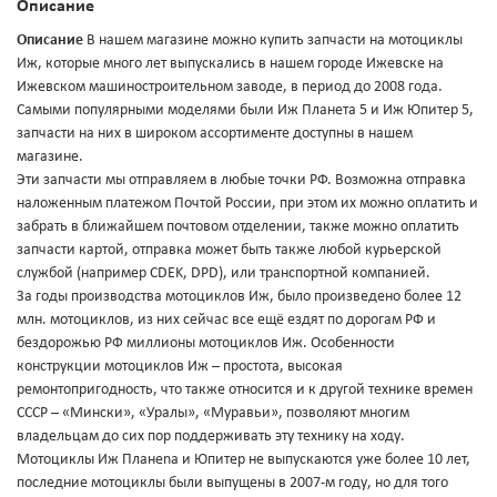
Описание
Описание
В нашем магазине можно купить запчасти на мотоциклы
Иж, которые много лет выпускались в нашем городе Ижевске на
Ижевском машиностроительном заводе, в период до 2008 года.
Самыми популярными моделями были Иж Планета 5 и Иж Юпитер 5,
запчасти на них в широком ассортименте доступны в нашем
магазине.
Эти запчасти мы отправляем в любые точки РФ. Возможна отправка
наложенным платежом Почтой России, при этом их можно оплатить и
забрать в ближайшем почтовом отделении, также можно оплатить
запчасти картой, отправка может быть также любой курьерской
службой (например CDEK, DPD), или транспортной компанией.
За годы производства мотоциклов Иж, было произведено более 12
млн. мотоциклов, из них сейчас все ещё ездят по дорогам РФ и
бездорожью РФ миллионы мотоциклов Иж. Особенности
конструкции мотоциклов Иж – простота, высокая
ремонтопригодность, что также относится и к другой технике времен
СССР – «Мински», «Уралы», «Муравьи», позволяют многим
владельцам до сих пор поддерживать эту технику на ходу.
Мотоциклы Иж Планеnа и Юпитер не выпускаются уже более 10 лет,
последние мотоциклы были выпущены в 2007-м году, но для того