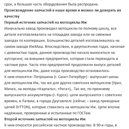
срок, а большая часть оборудования была распродана.
Происхождение запчастей в наше время и можно ли доверять их
качеству
Первый источник запчастей на мотоциклы Иж
Изначально завод производил мотоциклы по полному циклу, все
детали изготавливались на площадях завода или на смежных
заводах по кооперации. Большинство деталей изготавливалось на
самом заводе ИжМаш. Впоследствии, в двухтысячных годах, начиная
с девяностых годов, данное производство начало выноситься на
аутсорсинг, на внешние предприятия, которые стали переходить в
частные руки. Часть этих предприятий продолжили выпуск деталей
для мотоциклов Иж, даже когда производство остановилось.
К ним относятся: Петрошина (г. Санкт-Петербург) - выпускает шины
для мотоциклов Иж, так же для других советских мотоциклов (Урал,
Минск, на мопеды «Карпаты», «Рига»),. Так же, по-прежнему
выпускаются аккумуляторы (г. Курск). цепи выпускаются с советских
времен, в Латвии, в городе Даугавпилс (сейчас – завод приводных
цепей DITTON), которые ставились на мотоциклы Иж. Цепи вполне
надёжные, проверенные и испытанные по ГОСТам.
Второй источник запчастей на мотоциклы Иж
К ним относится российское частное производство. В 90-е годы, в