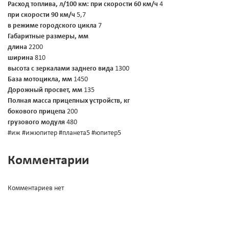
Расход топлива, л/100 км:
при скорости 60 км/ч
4
при скорости 90 км/ч
5,7
в режиме городского цикла
7
Габаритные размеры, мм
длина
2200
ширина
810
высота с зеркалами заднего вида
1300
База мотоцикла, мм
1450
Дорожный просвет, мм
135
Полная масса прицепных устройств, кг
бокового прицепа
200
грузового модуля
480
#иж #ижюпитер #планета5 #юпитер5
Комментарии
Комментариев нет