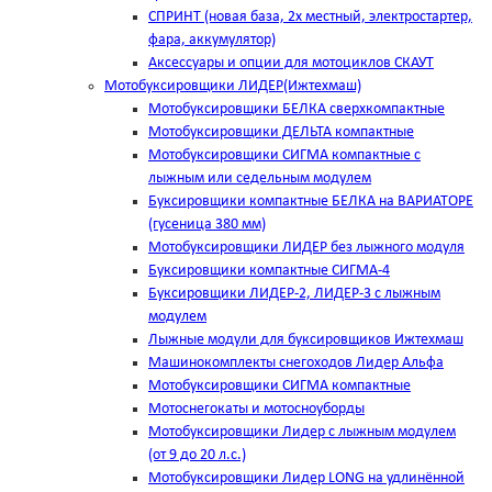
СПРИНТ (новая база, 2х местный, электростартер,
фара, аккумулятор)
Аксессуары и опции для мотоциклов СКАУТ
Мотобуксировщики ЛИДЕР(Ижтехмаш)
Мотобуксировщики БЕЛКА сверхкомпактные
Мотобуксировщики ДЕЛЬТА компактные
Мотобуксировщики СИГМА компактные с
лыжным или седельным модулем
Буксировщики компактные БЕЛКА на ВАРИАТОРЕ
(гусеница 380 мм)
Мотобуксировщики ЛИДЕР без лыжного модуля
Буксировщики компактные СИГМА-4
Буксировщики ЛИДЕР-2, ЛИДЕР-3 c лыжным
модулем
Лыжные модули для буксировщиков Ижтехмаш
Машинокомплекты снегоходов Лидер Альфа
Мотобуксировщики СИГМА компактные
Мотоснегокаты и мотосноуборды
Мотобуксировщики Лидер с лыжным модулем
(от 9 до 20 л.с.)
Мотобуксировщики Лидер LONG на удлинённой