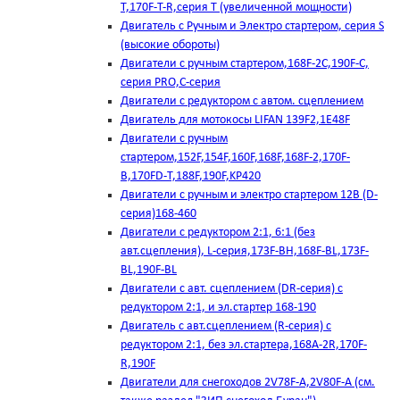
T,170F-T-R,серия Т (увеличенной мощности)
Двигатель с Ручным и Электро стартером, серия S
(высокие обороты)
Двигатели с ручным стартером,168F-2C,190F-C,
серия PRO,C-серия
Двигатели с редуктором с автом. сцеплением
Двигатель для мотокосы LIFAN 139F2,1E48F
Двигатели с ручным
стартером,152F,154F,160F,168F,168F-2,170F-
B,170FD-T,188F,190F,KP420
Двигатели с ручным и электро стартером 12В (D-
серия)168-460
Двигатели с редуктором 2:1, 6:1 (без
авт.сцепления), L-серия,173F-BH,168F-BL,173F-
BL,190F-BL
Двигатели с авт. сцеплением (DR-серия) с
редуктором 2:1, и эл.стартер 168-190
Двигатель с авт.сцеплением (R-серия) с
редуктором 2:1, без эл.стартера,168А-2R,170F-
R,190F
Двигатели для снегоходов 2V78F-A,2V80F-A (см.