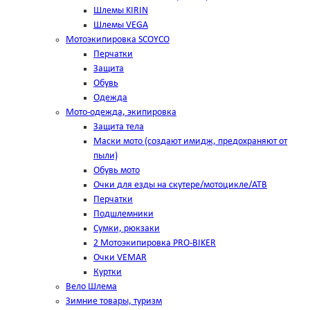
Шлемы KIRIN
Шлемы VEGA
Мотоэкипировка SCOYCO
Перчатки
Защита
Обувь
Одежда
Мото-одежда, экипировка
Защита тела
Маски мото (создают имидж, предохраняют от
пыли)
Обувь мото
Очки для езды на скутере/мотоцикле/АТВ
Перчатки
Подшлемники
Сумки, рюкзаки
2 Мотоэкипировка PRO-BIKER
Очки VEMAR
Куртки
Вело Шлема
Зимние товары, туризм