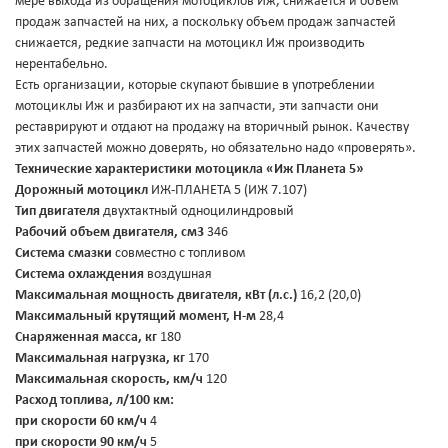
мере выхода из обращения мотоциклов Иж, снижается и объём
продаж запчастей на них, а поскольку объем продаж запчастей
снижается, редкие запчасти на мотоцикл Иж производить
нерентабельно.
Есть организации, которые скупают бывшие в употреблении
мотоциклы Иж и разбирают их на запчасти, эти запчасти они
реставрируют и отдают на продажу на вторичный рынок. Качеству
этих запчастей можно доверять, но обязательно надо «проверять».
Технические характеристики мотоцикла «Иж Планета 5»
Дорожный мотоцикл
ИЖ-ПЛАНЕТА 5 (ИЖ 7.107)
Тип двигателя
двухтактный одноцилиндровый
Рабочий объем двигателя, см3
346
Система смазки
совместно с топливом
Система охлаждения
воздушная
Максимальная мощность двигателя, кВт (л.с.)
16,2 (20,0)
Максимальный крутящий момент, Н-м
28,4
Снаряженная масса, кг
180
Максимальная нагрузка, кг
170
Максимальная скорость, км/ч
120
Расход топлива, л/100 км:
при скорости 60 км/ч
4
при скорости 90 км/ч
5