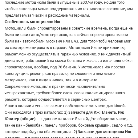
последние мотоциклы были выпущены в 2007-м году, но для того
чтобы владельцы могли поддерживать их техническое состояние, мы
предлагаем запчасти и расходные материалы.
Особенность мотоциклов Иж
Мотоциклы были спроектированы в советские времена, когда ещё не
было никаких авто/мото сервисов, как сейчас спроектированы они
были как автомобили Москвич или ВАЗ, для того чтобы человек мог
их сам отремонтировать в гараже. Мотоциклы Иж не прихотливы,
ремонт можно осуществлять в гаражных условиях. У них двухтактный
двигатель, работающий на смеси бензина и масла, а изначально был
спроектирован, вообще, под 76 бензин. У мотоциклов Иж простая
конструкция, ремонт, как правило, не сложен и о нем много
материалов, как в виде книжек, так и в интернете.
Современные мотоциклы практически исключительно
четырехтактные, требуют более сложного и квалифицированного
ремонта, который осуществляется в сервисных центрах.
У нас в наличии есть все самые необходимые запчасти для Ижей.
Они находятся в трех каталогах: 1)
Запчасти для Иж Планета, Иж
Юпитер (общие)
– в данном каталоге Вы найдёте общие запчасти,
такие как - бензобак, панель приборов, боковые крышки, седло и т.д.
которые подойдут на оба мотоцикла. 2)
Запчасти для мотоцикла Иж