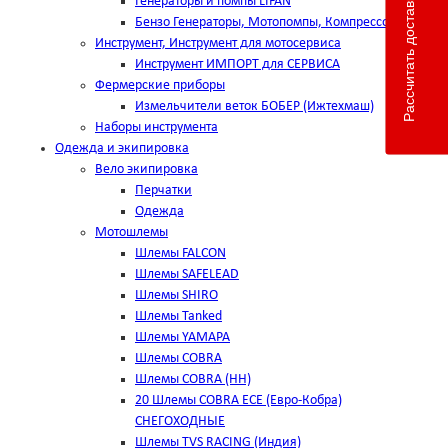
Рассчитать доставку
Генераторы и помпы LIFAN
Бензо Генераторы, Мотопомпы, Компрессоры
Инструмент, Инструмент для мотосервиса
Инструмент ИМПОРТ для СЕРВИСА
Фермерские приборы
Измельчители веток БОБЕР (Ижтехмаш)
Наборы инструмента
Одежда и экипировка
Вело экипировка
Перчатки
Одежда
Мотошлемы
Шлемы FALCON
Шлемы SAFELEAD
Шлемы SHIRO
Шлемы Tanked
Шлемы YAMAPA
Шлемы COBRA
Шлемы COBRA (HH)
20 Шлемы COBRA ECE (Евро-Кобра)
СНЕГОХОДНЫЕ
Шлемы TVS RACING (Индия)