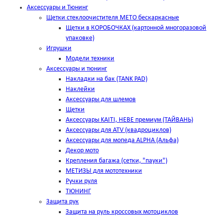
Аксессуары и Тюнинг
Щетки стеклоочистителя METO бескаркасные
Щетки в КОРОБОЧКАХ (картонной многоразовой
упаковке)
Игрушки
Модели техники
Аксессуары и тюнинг
Накладки на бак (TANK PAD)
Наклейки
Аксессуары для шлемов
Щетки
Аксессуары KAITI, HEBE премиум (ТАЙВАНЬ)
Аксессуары для ATV (квадроциклов)
Аксессуары для мопеда ALPHA (Альфа)
Декор мото
Крепления багажа (сетки, "пауки")
МЕТИЗЫ для мототехники
Ручки руля
ТЮНИНГ
Защита рук
Защита на руль кроссовых мотоциклов