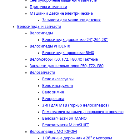
Снегоуборочные машины и запчасти
Прицепы и тележки
Машинки детские электрические
Запчасти для машинок детских
Велосипеды и запчасти
Велосипеды
Велосипеды дорожные 24",26",28"
Велосипеды PHOENIX
Велосипеды трюковые BMX
Веломоторы F50, F72, F80,4х Тактные
Запчасти для веломоторов F50, F72, F80
Велозапчасти
Вело аксессуары
Вело инструмент
Вело химия
Велорезина
ЗИП для MTB (горных велосипедов)
Ремкомплекты камер , покрышек и прочего
Велозапчасти SHIMANO
Велозапчасти MicroSHIFT
Велосипеды с МОТОРОМ
1 Обычные дорожники 28" с мотором