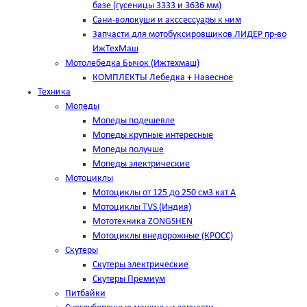
базе (гусеницы 3333 и 3636 мм)
Сани-волокуши и акссессуары к ним
Запчасти для мотобуксировщиков ЛИДЕР пр-во
ИжТехМаш
Мотолебедка Бычок (Ижтехмаш)
КОМПЛЕКТЫ Лебедка + Навесное
Техника
Мопеды
Мопеды подешевле
Мопеды крупные интересные
Мопеды получше
Мопеды электрические
Мотоциклы
Мотоциклы от 125 до 250 см3 кат А
Мотоциклы TVS (Индия)
Мототехника ZONGSHEN
Мотоциклы внедорожные (КРОСС)
Скутеры
Скутеры электрические
Скутеры Премиум
Питбайки