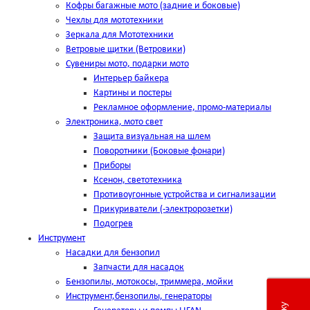
Кофры багажные мото (задние и боковые)
Чехлы для мототехники
Зеркала для Мототехники
Ветровые щитки (Ветровики)
Сувениры мото, подарки мото
Интерьер байкера
Картины и постеры
Рекламное оформление, промо-материалы
Электроника, мото свет
Защита визуальная на шлем
Поворотники (Боковые фонари)
Приборы
Ксенон, светотехника
Противоугонные устройства и сигнализации
Прикуриватели (-электророзетки)
Подогрев
Инструмент
Насадки для бензопил
Запчасти для насадок
Бензопилы, мотокосы, триммера, мойки
Инструмент,бензопилы, генераторы