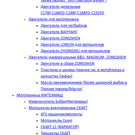
также раздел "ЗИП снегоход Буран")
Двигатели дизельные
C178F,С186FD,C188F,C188FD,C192FD
Двигатели для мототехники
Двигатели для питбайков
Двигатели ВАНЧАНГ
Двигатели ZONGSHEN
Двигатели LONCIN для мотоциклов
Двигатели ZHONGMU для мотоциклов
Двигатели универсальные B&S, MAGNUM, ZONGSHEN
Двигатели в сборе ZONGSHEN
Пластины и шкивы (прочие см. в мотоблоках и
запчастях Лифан)
Масло рекомендуемое (более широкий выбор в
Прочие товары/Масла)
Мототехника ИЖТЕХМАШ
Измельчитель Бобер(Ижтехмаш)
Мотоциклы внедорожные СКАУТ
ATV машинокомплекты
Мотоциклы Скаут
СКАУТ-11 (ВАРИАТОР)
Трициклы СКАУТ