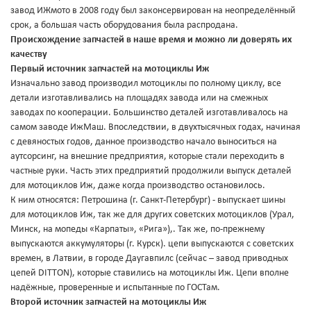
завод ИЖмото в 2008 году был законсервирован на неопределённый
срок, а большая часть оборудования была распродана.
Происхождение запчастей в наше время и можно ли доверять их
качеству
Первый источник запчастей на мотоциклы Иж
Изначально завод производил мотоциклы по полному циклу, все
детали изготавливались на площадях завода или на смежных
заводах по кооперации. Большинство деталей изготавливалось на
самом заводе ИжМаш. Впоследствии, в двухтысячных годах, начиная
с девяностых годов, данное производство начало выноситься на
аутсорсинг, на внешние предприятия, которые стали переходить в
частные руки. Часть этих предприятий продолжили выпуск деталей
для мотоциклов Иж, даже когда производство остановилось.
К ним относятся: Петрошина (г. Санкт-Петербург) - выпускает шины
для мотоциклов Иж, так же для других советских мотоциклов (Урал,
Минск, на мопеды «Карпаты», «Рига»),. Так же, по-прежнему
выпускаются аккумуляторы (г. Курск). цепи выпускаются с советских
времен, в Латвии, в городе Даугавпилс (сейчас – завод приводных
цепей DITTON), которые ставились на мотоциклы Иж. Цепи вполне
надёжные, проверенные и испытанные по ГОСТам.
Второй источник запчастей на мотоциклы Иж