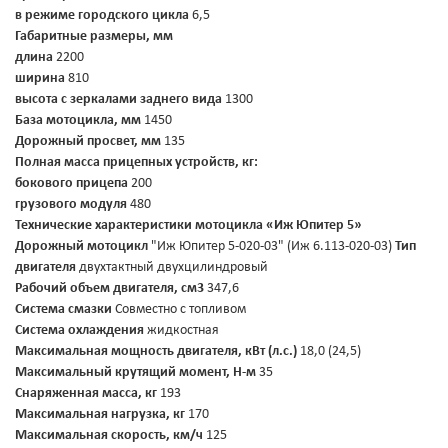
в режиме городского цикла
6,5
Габаритные размеры, мм
длина
2200
ширина
810
высота с зеркалами заднего вида
1300
База мотоцикла, мм
1450
Дорожный просвет, мм
135
Полная масса прицепных устройств, кг:
бокового прицепа
200
грузового модуля
480
Технические характеристики мотоцикла «Иж Юпитер 5»
Дорожный мотоцикл
"Иж Юпитер 5-020-03" (Иж 6.113-020-03)
Тип
двигателя
двухтактный двухцилиндровый
Рабочий объем двигателя, см3
347,6
Система смазки
Совместно с топливом
Система охлаждения
жидкостная
Максимальная мощность двигателя, кВт (л.с.)
18,0 (24,5)
Максимальный крутящий момент, Н-м
35
Снаряженная масса, кг
193
Максимальная нагрузка, кг
170
Максимальная скорость, км/ч
125