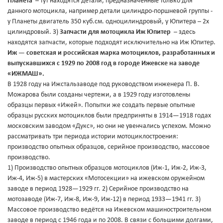
Планета
– тут находятся детали, предназначенные только для
данного мотоцикла, например детали цилиндро-поршневой группы -
у Планеты двигатель 350 куб.см. одноцилиндровый, у Юпитера – 2х
цилиндровый. 3)
Запчасти для мотоцикла Иж Юпитер
– здесь
находятся запчасти, которые подходят исключительно на Иж Юпитер.
Иж — советская и российская марка мотоциклов, разработанных и
выпускавшихся с 1929 по 2008 год в городе Ижевске на заводе
«ИЖМАШ».
В 1928 году на Ижстальзаводе под руководством инженера П. В.
Можарова были созданы чертежи, а в 1929 году изготовлены
образцы первых «Ижей». Попытки же создать первые опытные
образцы русских мотоциклов были предприняты в 1914—1918 годах
московским заводом «Дукс», но они не увенчались успехом. Можно
рассматривать три периода истории мотоциклостроения:
производство опытных образцов, серийное производство, массовое
производство.
1) Производство опытных образцов мотоциклов (Иж-1, Иж-2, Иж-3,
Иж-4, Иж-5) в мастерских «Мотосекции» на ижевском оружейном
заводе в период 1928—1929 гг. 2) Серийное производство на
мотозаводе (Иж-7, Иж-8, Иж-9, Иж-12) в период 1933—1941 гг. 3)
Массовое производство ведётся на Ижевском машиностроительном
заводе в период с 1946 года и по 2008. В связи с большими долгами,