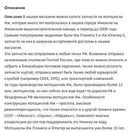
Описание
Описание
В нашем магазине можно купить запчасти на мотоциклы
Иж, которые много лет выпускались в нашем городе Ижевске на
Ижевском машиностроительном заводе, в период до 2008 года.
Самыми популярными моделями были Иж Планета 5 и Иж Юпитер 5,
запчасти на них в широком ассортименте доступны в нашем
магазине.
Эти запчасти мы отправляем в любые точки РФ. Возможна отправка
наложенным платежом Почтой России, при этом их можно оплатить и
забрать в ближайшем почтовом отделении, также можно оплатить
запчасти картой, отправка может быть также любой курьерской
службой (например CDEK, DPD), или транспортной компанией.
За годы производства мотоциклов Иж, было произведено более 12
млн. мотоциклов, из них сейчас все ещё ездят по дорогам РФ и
бездорожью РФ миллионы мотоциклов Иж. Особенности
конструкции мотоциклов Иж – простота, высокая
ремонтопригодность, что также относится и к другой технике времен
СССР – «Мински», «Уралы», «Муравьи», позволяют многим
владельцам до сих пор поддерживать эту технику на ходу.
Мотоциклы Иж Планеnа и Юпитер не выпускаются уже более 10 лет,