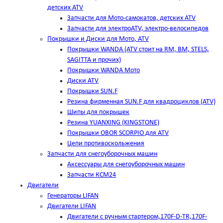
детских ATV
Запчасти для Мото-самокатов, детских ATV
Запчасти для электроATV, электро-велосипедов
Покрышки и Диски для Мото, ATV
Покрышки WANDA (АТV стоит на RM, BM, STELS,
SAGITTA и прочих)
Покрышки WANDA Мото
Диски ATV
Покрышки SUN.F
Резина фирменная SUN.F для квадроциклов (АТV)
Шипы для покрышек
Резина YUANXING (KINGSTONE)
Покрышки OBOR SCORPIO для ATV
Цепи противоскольжения
Запчасти для снегоуборочных машин
Аксессуары для снегоуборочных машин
Запчасти КСМ24
Двигатели
Генераторы LIFAN
Двигатели LIFAN
Двигатели с ручным стартером,170F-D-TR,170F-