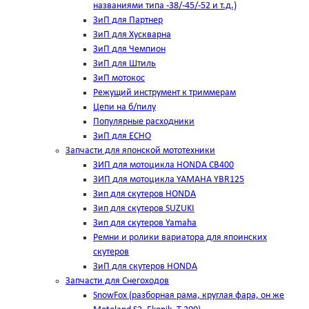
названиями типа -38/-45/-52 и т.д.)
ЗиП для Партнер
ЗиП для Хускварна
ЗиП для Чемпион
ЗиП для Штиль
ЗиП мотокос
Режущий инструмент к триммерам
Цепи на б/пилу
Популярные расходники
ЗиП для ЕСНО
Запчасти для японской мототехники
ЗИП для мотоцикла HONDA CB400
ЗИП для мотоцикла YAMAHA YBR125
Зип для скутеров HONDA
Зип для скутеров SUZUKI
Зип для скутеров Yamaha
Ремни и ролики вариатора для япоинских
скутеров
ЗиП для скутеров HONDA
Запчасти для Снегоходов
SnowFox (разборная рама, круглая фара, он же