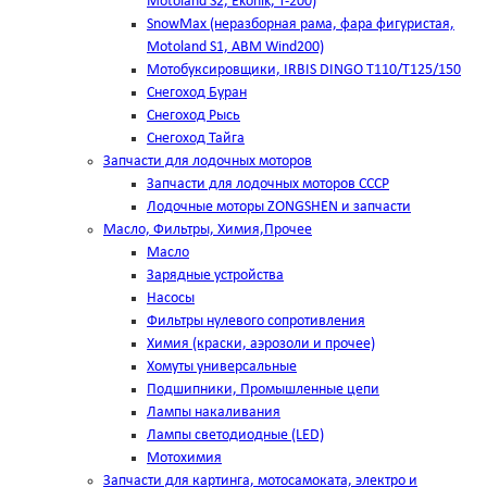
Motoland S2, Ekonik, T-200)
SnowMax (неразборная рама, фара фигуристая,
Motoland S1, ABM Wind200)
Мотобуксировщики, IRBIS DINGO Т110/Т125/150
Снегоход Буран
Снегоход Рысь
Снегоход Тайга
Запчасти для лодочных моторов
Запчасти для лодочных моторов СССР
Лодочные моторы ZONGSHEN и запчасти
Масло, Фильтры, Химия,Прочее
Масло
Зарядные устройства
Насосы
Фильтры нулевого сопротивления
Химия (краски, аэрозоли и прочее)
Хомуты универсальные
Подшипники, Промышленные цепи
Лампы накаливания
Лампы светодиодные (LED)
Мотохимия
Запчасти для картинга, мотосамоката, электро и