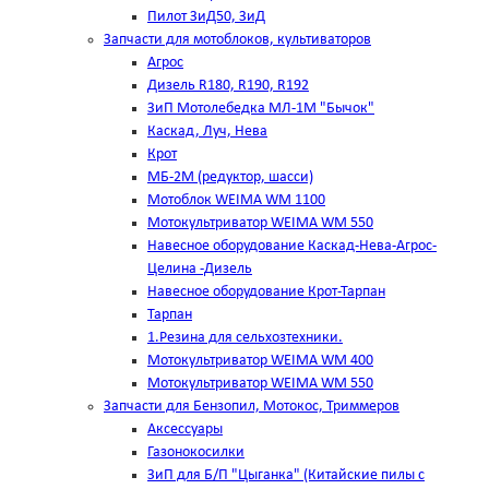
Пилот ЗиД50, ЗиД
Запчасти для мотоблоков, культиваторов
Агрос
Дизель R180, R190, R192
ЗиП Мотолебедка МЛ-1М "Бычок"
Каскад, Луч, Нева
Крот
МБ-2М (редуктор, шасси)
Мотоблок WEIMA WM 1100
Мотокультриватор WEIMA WM 550
Навесное оборудование Каскад-Нева-Агрос-
Целина -Дизель
Навесное оборудование Крот-Тарпан
Тарпан
1.Резина для сельхозтехники.
Мотокультриватор WEIMA WM 400
Мотокультриватор WEIMA WM 550
Запчасти для Бензопил, Мотокос, Триммеров
Аксессуары
Газонокосилки
ЗиП для Б/П "Цыганка" (Китайские пилы с