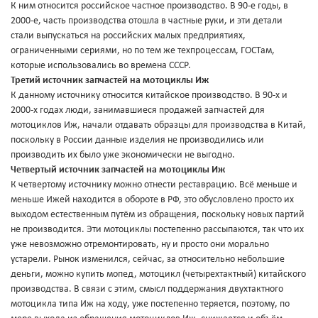
К ним относится российское частное производство. В 90-е годы, в
2000-е, часть производства отошла в частные руки, и эти детали
стали выпускаться на российских малых предприятиях,
ограниченными сериями, но по тем же техпроцессам, ГОСТам,
которые использовались во времена СССР.
Третий источник запчастей на мотоциклы Иж
К данному источнику относится китайское производство. В 90-х и
2000-х годах люди, занимавшиеся продажей запчастей для
мотоциклов Иж, начали отдавать образцы для производства в Китай,
поскольку в России данные изделия не производились или
производить их было уже экономически не выгодно.
Четвертый источник запчастей на мотоциклы Иж
К четвертому источнику можно отнести реставрацию. Всё меньше и
меньше Ижей находится в обороте в РФ, это обусловлено просто их
выходом естественным путём из обращения, поскольку новых партий
не производится. Эти мотоциклы постепенно рассыпаются, так что их
уже невозможно отремонтировать, ну и просто они морально
устарели. Рынок изменился, сейчас, за относительно небольшие
деньги, можно купить мопед, мотоцикл (четырехтактный) китайского
производства. В связи с этим, смысл поддержания двухтактного
мотоцикла типа Иж на ходу, уже постепенно теряется, поэтому, по