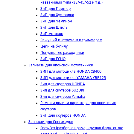
названиями типа -38/-45/-52 и т.д.)
ЗиП для Партнер
ЗиП для Хускварна
ЗиП для Чемпион
ЗиП для Штиль
ЗиП мотокос
Режущий инструмент к триммерам
Цепи на б/пилу
Популярные расходники
ЗиП для ЕСНО
Запчасти для японской мототехники
ЗИП для мотоцикла HONDA CB400
ЗИП для мотоцикла YAMAHA YBR125
Зип для скутеров HONDA
Зип для скутеров SUZUKI
Зип для скутеров Yamaha
Ремни и ролики вариатора для япоинских
скутеров
ЗиП для скутеров HONDA
Запчасти для Снегоходов
SnowFox (разборная рама, круглая фара, он же