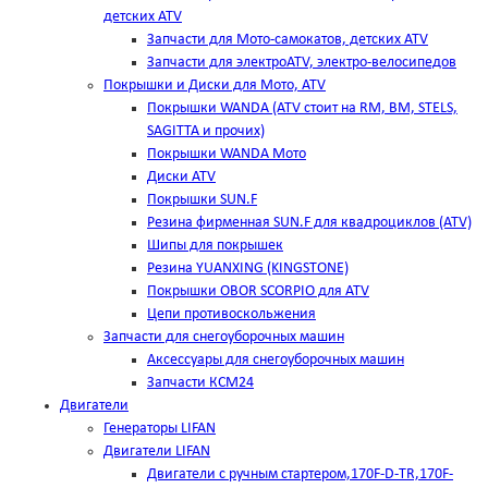
детских ATV
Запчасти для Мото-самокатов, детских ATV
Запчасти для электроATV, электро-велосипедов
Покрышки и Диски для Мото, ATV
Покрышки WANDA (АТV стоит на RM, BM, STELS,
SAGITTA и прочих)
Покрышки WANDA Мото
Диски ATV
Покрышки SUN.F
Резина фирменная SUN.F для квадроциклов (АТV)
Шипы для покрышек
Резина YUANXING (KINGSTONE)
Покрышки OBOR SCORPIO для ATV
Цепи противоскольжения
Запчасти для снегоуборочных машин
Аксессуары для снегоуборочных машин
Запчасти КСМ24
Двигатели
Генераторы LIFAN
Двигатели LIFAN
Двигатели с ручным стартером,170F-D-TR,170F-