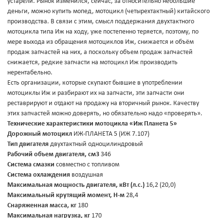
устарели. Рынок изменился, сейчас, за относительно небольшие
деньги, можно купить мопед, мотоцикл (четырехтактный) китайского
производства. В связи с этим, смысл поддержания двухтактного
мотоцикла типа Иж на ходу, уже постепенно теряется, поэтому, по
мере выхода из обращения мотоциклов Иж, снижается и объём
продаж запчастей на них, а поскольку объем продаж запчастей
снижается, редкие запчасти на мотоцикл Иж производить
нерентабельно.
Есть организации, которые скупают бывшие в употреблении
мотоциклы Иж и разбирают их на запчасти, эти запчасти они
реставрируют и отдают на продажу на вторичный рынок. Качеству
этих запчастей можно доверять, но обязательно надо «проверять».
Технические характеристики мотоцикла «Иж Планета 5»
Дорожный мотоцикл
ИЖ-ПЛАНЕТА 5 (ИЖ 7.107)
Тип двигателя
двухтактный одноцилиндровый
Рабочий объем двигателя, см3
346
Система смазки
совместно с топливом
Система охлаждения
воздушная
Максимальная мощность двигателя, кВт (л.с.)
16,2 (20,0)
Максимальный крутящий момент, Н-м
28,4
Снаряженная масса, кг
180
Максимальная нагрузка, кг
170