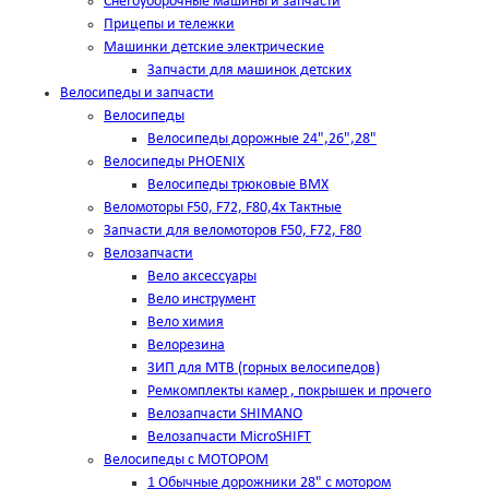
Снегоуборочные машины и запчасти
Прицепы и тележки
Машинки детские электрические
Запчасти для машинок детских
Велосипеды и запчасти
Велосипеды
Велосипеды дорожные 24",26",28"
Велосипеды PHOENIX
Велосипеды трюковые BMX
Веломоторы F50, F72, F80,4х Тактные
Запчасти для веломоторов F50, F72, F80
Велозапчасти
Вело аксессуары
Вело инструмент
Вело химия
Велорезина
ЗИП для MTB (горных велосипедов)
Ремкомплекты камер , покрышек и прочего
Велозапчасти SHIMANO
Велозапчасти MicroSHIFT
Велосипеды с МОТОРОМ
1 Обычные дорожники 28" с мотором