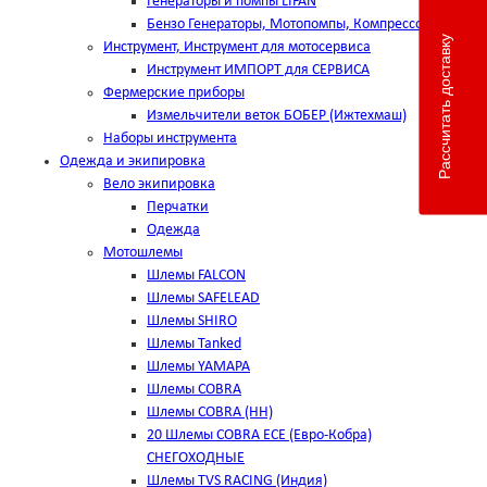
Генераторы и помпы LIFAN
Бензо Генераторы, Мотопомпы, Компрессоры
Рассчитать доставку
Инструмент, Инструмент для мотосервиса
Инструмент ИМПОРТ для СЕРВИСА
Фермерские приборы
Измельчители веток БОБЕР (Ижтехмаш)
Наборы инструмента
Одежда и экипировка
Вело экипировка
Перчатки
Одежда
Мотошлемы
Шлемы FALCON
Шлемы SAFELEAD
Шлемы SHIRO
Шлемы Tanked
Шлемы YAMAPA
Шлемы COBRA
Шлемы COBRA (HH)
20 Шлемы COBRA ECE (Евро-Кобра)
СНЕГОХОДНЫЕ
Шлемы TVS RACING (Индия)