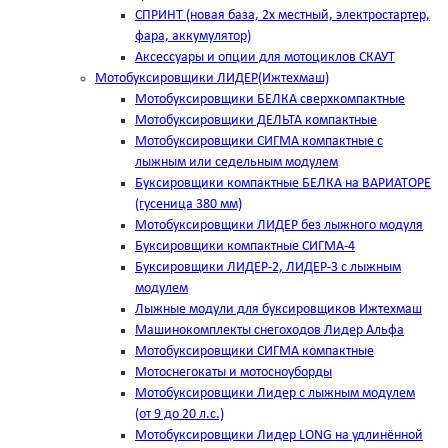
СПРИНТ (новая база, 2х местный, электростартер,
фара, аккумулятор)
Аксессуары и опции для мотоциклов СКАУТ
Мотобуксировщики ЛИДЕР(Ижтехмаш)
Мотобуксировщики БЕЛКА сверхкомпактные
Мотобуксировщики ДЕЛЬТА компактные
Мотобуксировщики СИГМА компактные с
лыжным или седельным модулем
Буксировщики компактные БЕЛКА на ВАРИАТОРЕ
(гусеница 380 мм)
Мотобуксировщики ЛИДЕР без лыжного модуля
Буксировщики компактные СИГМА-4
Буксировщики ЛИДЕР-2, ЛИДЕР-3 c лыжным
модулем
Лыжные модули для буксировщиков Ижтехмаш
Машинокомплекты снегоходов Лидер Альфа
Мотобуксировщики СИГМА компактные
Мотоснегокаты и мотосноуборды
Мотобуксировщики Лидер с лыжным модулем
(от 9 до 20 л.с.)
Мотобуксировщики Лидер LONG на удлинённой