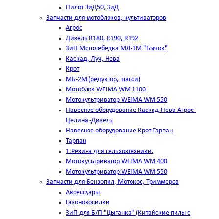
Пилот ЗиД50, ЗиД
Запчасти для мотоблоков, культиваторов
Агрос
Дизель R180, R190, R192
ЗиП Мотолебедка МЛ-1М "Бычок"
Каскад, Луч, Нева
Крот
МБ-2М (редуктор, шасси)
Мотоблок WEIMA WM 1100
Мотокультриватор WEIMA WM 550
Навесное оборудование Каскад-Нева-Агрос-
Целина -Дизель
Навесное оборудование Крот-Тарпан
Тарпан
1.Резина для сельхозтехники.
Мотокультриватор WEIMA WM 400
Мотокультриватор WEIMA WM 550
Запчасти для Бензопил, Мотокос, Триммеров
Аксессуары
Газонокосилки
ЗиП для Б/П "Цыганка" (Китайские пилы с