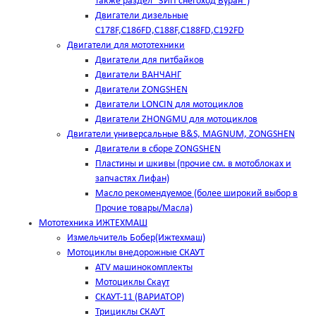
также раздел "ЗИП снегоход Буран")
Двигатели дизельные
C178F,С186FD,C188F,C188FD,C192FD
Двигатели для мототехники
Двигатели для питбайков
Двигатели ВАНЧАНГ
Двигатели ZONGSHEN
Двигатели LONCIN для мотоциклов
Двигатели ZHONGMU для мотоциклов
Двигатели универсальные B&S, MAGNUM, ZONGSHEN
Двигатели в сборе ZONGSHEN
Пластины и шкивы (прочие см. в мотоблоках и
запчастях Лифан)
Масло рекомендуемое (более широкий выбор в
Прочие товары/Масла)
Мототехника ИЖТЕХМАШ
Измельчитель Бобер(Ижтехмаш)
Мотоциклы внедорожные СКАУТ
ATV машинокомплекты
Мотоциклы Скаут
СКАУТ-11 (ВАРИАТОР)
Трициклы СКАУТ