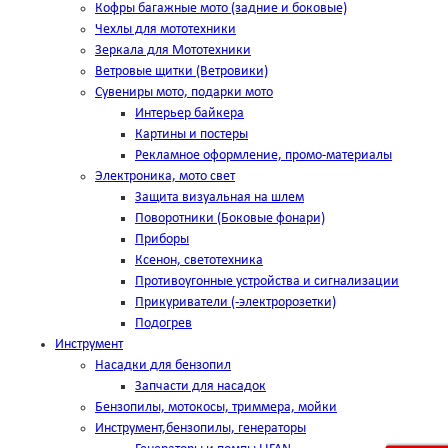
Кофры багажные мото (задние и боковые)
Чехлы для мототехники
Зеркала для Мототехники
Ветровые щитки (Ветровики)
Сувениры мото, подарки мото
Интерьер байкера
Картины и постеры
Рекламное оформление, промо-материалы
Электроника, мото свет
Защита визуальная на шлем
Поворотники (Боковые фонари)
Приборы
Ксенон, светотехника
Противоугонные устройства и сигнализации
Прикуриватели (-электророзетки)
Подогрев
Инструмент
Насадки для бензопил
Запчасти для насадок
Бензопилы, мотокосы, триммера, мойки
Инструмент,бензопилы, генераторы