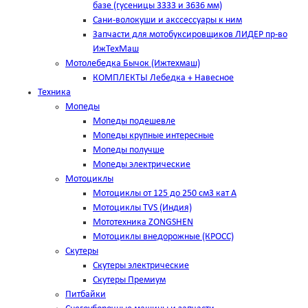
базе (гусеницы 3333 и 3636 мм)
Сани-волокуши и акссессуары к ним
Запчасти для мотобуксировщиков ЛИДЕР пр-во
ИжТехМаш
Мотолебедка Бычок (Ижтехмаш)
КОМПЛЕКТЫ Лебедка + Навесное
Техника
Мопеды
Мопеды подешевле
Мопеды крупные интересные
Мопеды получше
Мопеды электрические
Мотоциклы
Мотоциклы от 125 до 250 см3 кат А
Мотоциклы TVS (Индия)
Мототехника ZONGSHEN
Мотоциклы внедорожные (КРОСС)
Скутеры
Скутеры электрические
Скутеры Премиум
Питбайки