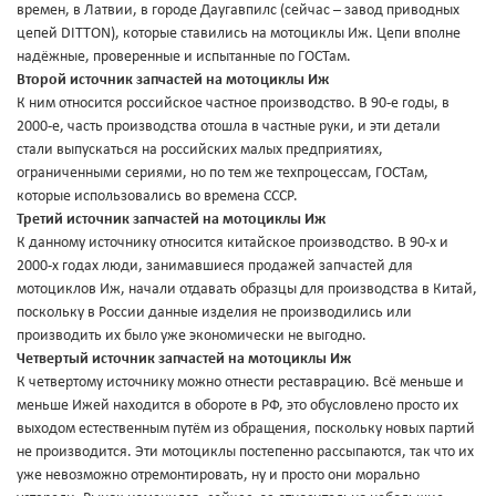
времен, в Латвии, в городе Даугавпилс (сейчас – завод приводных
цепей DITTON), которые ставились на мотоциклы Иж. Цепи вполне
надёжные, проверенные и испытанные по ГОСТам.
Второй источник запчастей на мотоциклы Иж
К ним относится российское частное производство. В 90-е годы, в
2000-е, часть производства отошла в частные руки, и эти детали
стали выпускаться на российских малых предприятиях,
ограниченными сериями, но по тем же техпроцессам, ГОСТам,
которые использовались во времена СССР.
Третий источник запчастей на мотоциклы Иж
К данному источнику относится китайское производство. В 90-х и
2000-х годах люди, занимавшиеся продажей запчастей для
мотоциклов Иж, начали отдавать образцы для производства в Китай,
поскольку в России данные изделия не производились или
производить их было уже экономически не выгодно.
Четвертый источник запчастей на мотоциклы Иж
К четвертому источнику можно отнести реставрацию. Всё меньше и
меньше Ижей находится в обороте в РФ, это обусловлено просто их
выходом естественным путём из обращения, поскольку новых партий
не производится. Эти мотоциклы постепенно рассыпаются, так что их
уже невозможно отремонтировать, ну и просто они морально