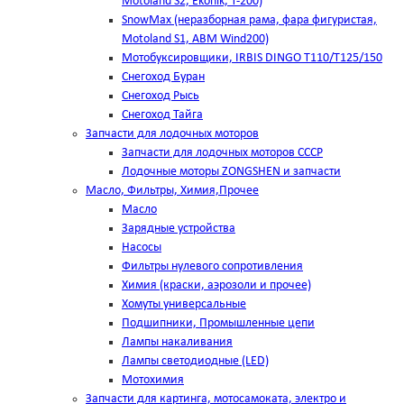
Motoland S2, Ekonik, T-200)
SnowMax (неразборная рама, фара фигуристая,
Motoland S1, ABM Wind200)
Мотобуксировщики, IRBIS DINGO Т110/Т125/150
Снегоход Буран
Снегоход Рысь
Снегоход Тайга
Запчасти для лодочных моторов
Запчасти для лодочных моторов СССР
Лодочные моторы ZONGSHEN и запчасти
Масло, Фильтры, Химия,Прочее
Масло
Зарядные устройства
Насосы
Фильтры нулевого сопротивления
Химия (краски, аэрозоли и прочее)
Хомуты универсальные
Подшипники, Промышленные цепи
Лампы накаливания
Лампы светодиодные (LED)
Мотохимия
Запчасти для картинга, мотосамоката, электро и