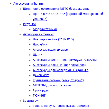
Аксессуары и Тюнинг
Щетки стеклоочистителя METO бескаркасные
Щетки в КОРОБОЧКАХ (картонной многоразовой
упаковке)
Игрушки
Модели техники
Аксессуары и тюнинг
Накладки на бак (TANK PAD)
Наклейки
Аксессуары для шлемов
Щетки
Аксессуары KAITI, HEBE премиум (ТАЙВАНЬ)
Аксессуары для ATV (квадроциклов)
Аксессуары для мопеда ALPHA (Альфа)
Декор мото
Крепления багажа (сетки, "пауки")
МЕТИЗЫ для мототехники
Ручки руля
ТЮНИНГ
Защита рук
Защита на руль кроссовых мотоциклов