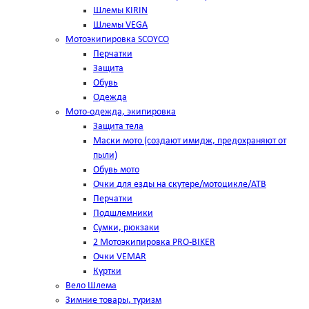
Шлемы KIRIN
Шлемы VEGA
Мотоэкипировка SCOYCO
Перчатки
Защита
Обувь
Одежда
Мото-одежда, экипировка
Защита тела
Маски мото (создают имидж, предохраняют от
пыли)
Обувь мото
Очки для езды на скутере/мотоцикле/АТВ
Перчатки
Подшлемники
Сумки, рюкзаки
2 Мотоэкипировка PRO-BIKER
Очки VEMAR
Куртки
Вело Шлема
Зимние товары, туризм