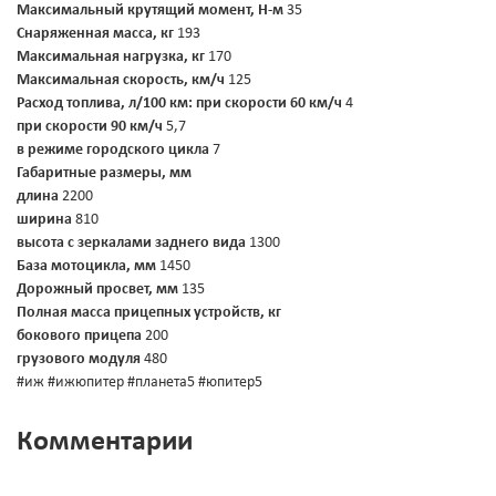
Максимальный крутящий момент, Н-м
35
Снаряженная масса, кг
193
Максимальная нагрузка, кг
170
Максимальная скорость, км/ч
125
Расход топлива, л/100 км:
при скорости 60 км/ч
4
при скорости 90 км/ч
5,7
в режиме городского цикла
7
Габаритные размеры, мм
длина
2200
ширина
810
высота с зеркалами заднего вида
1300
База мотоцикла, мм
1450
Дорожный просвет, мм
135
Полная масса прицепных устройств, кг
бокового прицепа
200
грузового модуля
480
#иж #ижюпитер #планета5 #юпитер5
Комментарии