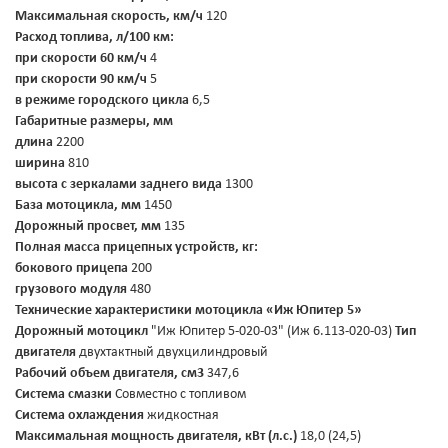
Максимальная скорость, км/ч
120
Расход топлива, л/100 км:
при скорости 60 км/ч
4
при скорости 90 км/ч
5
в режиме городского цикла
6,5
Габаритные размеры, мм
длина
2200
ширина
810
высота с зеркалами заднего вида
1300
База мотоцикла, мм
1450
Дорожный просвет, мм
135
Полная масса прицепных устройств, кг:
бокового прицепа
200
грузового модуля
480
Технические характеристики мотоцикла «Иж Юпитер 5»
Дорожный мотоцикл
"Иж Юпитер 5-020-03" (Иж 6.113-020-03)
Тип
двигателя
двухтактный двухцилиндровый
Рабочий объем двигателя, см3
347,6
Система смазки
Совместно с топливом
Система охлаждения
жидкостная
Максимальная мощность двигателя, кВт (л.с.)
18,0 (24,5)