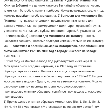
Они находятся в трех каталогах: 1)
Запчасти для Иж Планета, Иж
Юпитер (общие)
– в данном каталоге Вы найдёте общие запчасти,
такие как - бензобак, панель приборов, боковые крышки, седло и т.д.
которые подойдут на оба мотоцикла. 2)
Запчасти для мотоцикла Иж
Планета
– тут находятся детали, предназначенные только для
данного мотоцикла, например детали цилиндро-поршневой группы -
у Планеты двигатель 350 куб.см. одноцилиндровый, у Юпитера – 2х
цилиндровый. 3)
Запчасти для мотоцикла Иж Юпитер
– здесь
находятся запчасти, которые подходят исключительно на Иж Юпитер.
Иж — советская и российская марка мотоциклов, разработанных и
выпускавшихся с 1929 по 2008 год в городе Ижевске на заводе
«ИЖМАШ».
В 1928 году на Ижстальзаводе под руководством инженера П. В.
Можарова были созданы чертежи, а в 1929 году изготовлены
образцы первых «Ижей». Попытки же создать первые опытные
образцы русских мотоциклов были предприняты в 1914—1918 годах
московским заводом «Дукс», но они не увенчались успехом. Можно
рассматривать три периода истории мотоциклостроения:
производство опытных образцов, серийное производство, массовое
производство.
1) Производство опытных образцов мотоциклов (Иж-1, Иж-2, Иж-3,
Иж-4, Иж-5) в мастерских «Мотосекции» на ижевском оружейном