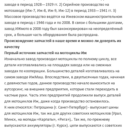
заводе в период 1928—1929 гг. 2) Серийное производство на
мотозаводе (Иж-7, Иж-8, Иж-9, Иж-12) в период 1933—1941 гг. 3)
Массовое производство ведётся на Ижевском машиностроительном
заводе в период с 1946 года и по 2008. В связи с большими долгами,
завод ИЖмото в 2008 году был законсервирован на неопределённый
срок, а большая часть оборудования была распродана.
Происхождение запчастей в наше время и можно ли доверять их
качеству
Первый источник запчастей на мотоциклы Иж
Изначально завод производил мотоциклы по полному циклу, все
детали изготавливались на площадях завода или на смежных
заводах по кооперации. Большинство деталей изготавливалось на
самом заводе ИжМаш. Впоследствии, в двухтысячных годах, начиная
с девяностых годов, данное производство начало выноситься на
аутсорсинг, на внешние предприятия, которые стали переходить в
частные руки. Часть этих предприятий продолжили выпуск деталей
для мотоциклов Иж, даже когда производство остановилось.
К ним относятся: Петрошина (г. Санкт-Петербург) - выпускает шины
для мотоциклов Иж, так же для других советских мотоциклов (Урал,
Минск, на мопеды «Карпаты», «Рига»),. Так же, по-прежнему
выпускаются аккумуляторы (г. Курск). цепи выпускаются с советских