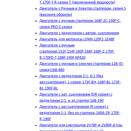
T,170F-T-R,серия Т (увеличенной мощности)
Двигатель с Ручным и Электро стартером, серия S
(высокие обороты)
Двигатели с ручным стартером,168F-2C,190F-C,
серия PRO,C-серия
Двигатели с редуктором с автом. сцеплением
Двигатель для мотокосы LIFAN 139F2,1E48F
Двигатели с ручным
стартером,152F,154F,160F,168F,168F-2,170F-
B,170FD-T,188F,190F,KP420
Двигатели с ручным и электро стартером 12В (D-
серия)168-460
Двигатели с редуктором 2:1, 6:1 (без
авт.сцепления), L-серия,173F-BH,168F-BL,173F-
BL,190F-BL
Двигатели с авт. сцеплением (DR-серия) с
редуктором 2:1, и эл.стартер 168-190
Двигатель с авт.сцеплением (R-серия) с
редуктором 2:1, без эл.стартера,168А-2R,170F-
R,190F
Двигатели для снегоходов 2V78F-A,2V80F-A (см.