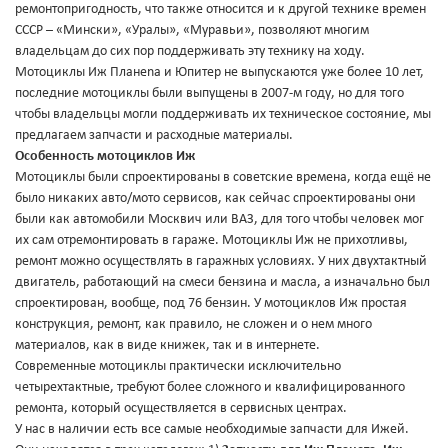
ремонтопригодность, что также относится и к другой технике времен
СССР – «Мински», «Уралы», «Муравьи», позволяют многим
владельцам до сих пор поддерживать эту технику на ходу.
Мотоциклы Иж Планеnа и Юпитер не выпускаются уже более 10 лет,
последние мотоциклы были выпущены в 2007-м году, но для того
чтобы владельцы могли поддерживать их техническое состояние, мы
предлагаем запчасти и расходные материалы.
Особенность мотоциклов Иж
Мотоциклы были спроектированы в советские времена, когда ещё не
было никаких авто/мото сервисов, как сейчас спроектированы они
были как автомобили Москвич или ВАЗ, для того чтобы человек мог
их сам отремонтировать в гараже. Мотоциклы Иж не прихотливы,
ремонт можно осуществлять в гаражных условиях. У них двухтактный
двигатель, работающий на смеси бензина и масла, а изначально был
спроектирован, вообще, под 76 бензин. У мотоциклов Иж простая
конструкция, ремонт, как правило, не сложен и о нем много
материалов, как в виде книжек, так и в интернете.
Современные мотоциклы практически исключительно
четырехтактные, требуют более сложного и квалифицированного
ремонта, который осуществляется в сервисных центрах.
У нас в наличии есть все самые необходимые запчасти для Ижей.