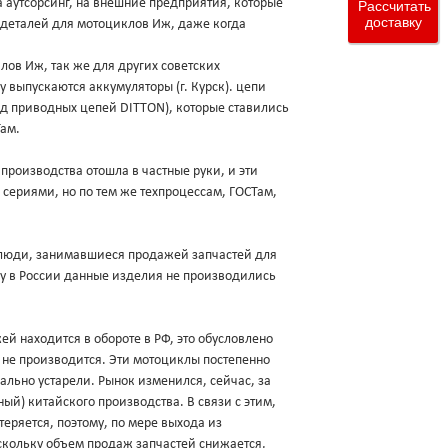
а аутсорсинг, на внешние предприятия, которые
Рассчитать
доставку
 деталей для мотоциклов Иж, даже когда
клов Иж, так же для других советских
у выпускаются аккумуляторы (г. Курск). цепи
вод приводных цепей DITTON), которые ставились
ам.
 производства отошла в частные руки, и эти
сериями, но по тем же техпроцессам, ГОСТам,
ах люди, занимавшиеся продажей запчастей для
ку в России данные изделия не производились
й находится в обороте в РФ, это обусловлено
 не производится. Эти мотоциклы постепенно
ально устарели. Рынок изменился, сейчас, за
ый) китайского производства. В связи с этим,
еряется, поэтому, по мере выхода из
скольку объем продаж запчастей снижается,