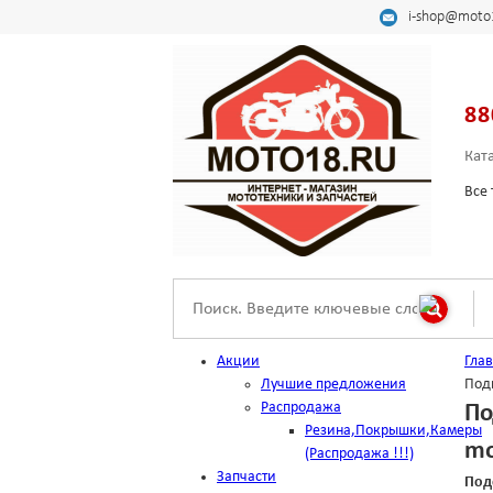
i-shop@moto
88
Кат
Все 
Акции
Гла
Лучшие предложения
Под
Распродажа
По
Резина,Покрышки,Камеры
mo
(Распродажа !!!)
Запчасти
Под