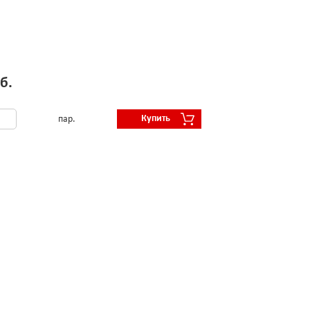
б.
Купить
пар.