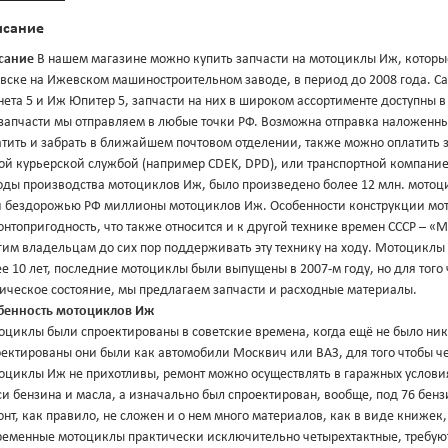
исание
сание
В нашем магазине можно купить запчасти на мотоциклы Иж, которые
вске на Ижевском машиностроительном заводе, в период до 2008 года.
ета 5 и Иж Юпитер 5, запчасти на них в широком ассортименте доступны 
 запчасти мы отправляем в любые точки РФ. Возможна отправка наложенны
тить и забрать в ближайшем почтовом отделении, также можно оплатить з
ой курьерской службой (например CDEK, DPD), или транспортной компание
оды производства мотоциклов Иж, было произведено более 12 млн. мотоци
и бездорожью РФ миллионы мотоциклов Иж. Особенности конструкции мот
нтопригодность, что также относится и к другой технике времен СССР – 
гим владельцам до сих пор поддерживать эту технику на ходу. Мотоциклы
е 10 лет, последние мотоциклы были выпущены в 2007-м году, но для тог
ническое состояние, мы предлагаем запчасти и расходные материалы.
бенность мотоциклов Иж
циклы были спроектированы в советские времена, когда ещё не было ника
ектированы они были как автомобили Москвич или ВАЗ, для того чтобы че
оциклы Иж не прихотливы, ремонт можно осуществлять в гаражных условия
и бензина и масла, а изначально был спроектирован, вообще, под 76 бенз
нт, как правило, не сложен и о нем много материалов, как в виде книжек, 
ременные мотоциклы практически исключительно четырехтактные, требую