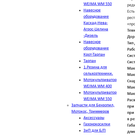
WEIMA WM 550
ред
Навесное
Есть
оборудование
рест
Каскад-Нева-
«пр
Агрос-Целина
Тех
-Дизель
Дор
Навесное
Тип
оборудование
Раб
Крот-Тарпан
Сис
Тарпан
Сис
1.Резина для
Мак
сельхозтехники.
Мак
Мотокультриватор
Сна
WEIMA WM 400
Мак
Мотокультриватор
Мак
WEIMA WM 550
Расх
Запчасти для Бензопил,
при
Мотокос, Триммеров
при
Аксессуары
в р
Газонокосилки
Габ
ЗиП для Б/П
дли