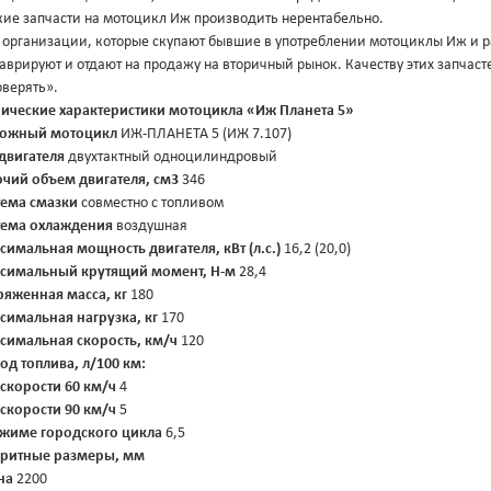
кие запчасти на мотоцикл Иж производить нерентабельно.
 организации, которые скупают бывшие в употреблении мотоциклы Иж и ра
аврируют и отдают на продажу на вторичный рынок. Качеству этих запчаст
оверять».
нические характеристики мотоцикла «Иж Планета 5»
ожный мотоцикл
ИЖ-ПЛАНЕТА 5 (ИЖ 7.107)
 двигателя
двухтактный одноцилиндровый
очий объем двигателя, см3
346
тема смазки
совместно с топливом
тема охлаждения
воздушная
симальная мощность двигателя, кВт (л.с.)
16,2 (20,0)
симальный крутящий момент, Н-м
28,4
ряженная масса, кг
180
симальная нагрузка, кг
170
симальная скорость, км/ч
120
од топлива, л/100 км:
 скорости 60 км/ч
4
 скорости 90 км/ч
5
ежиме городского цикла
6,5
аритные размеры, мм
на
2200