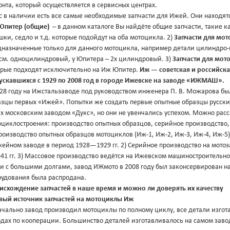
нта, который осуществляется в сервисных центрах.
с в наличии есть все самые необходимые запчасти для Ижей. Они находятся
Юпитер (общие)
– в данном каталоге Вы найдёте общие запчасти, такие ка
ки, седло и т.д. которые подойдут на оба мотоцикла. 2)
Запчасти для мо
дназначенные только для данного мотоцикла, например детали цилиндро-п
.см. одноцилиндровый, у Юпитера – 2х цилиндровый. 3)
Запчасти для мо
орые подходят исключительно на Иж Юпитер.
Иж — советская и российск
ускавшихся с 1929 по 2008 год в городе Ижевске на заводе «ИЖМАШ».
28 году на Ижстальзаводе под руководством инженера П. В. Можарова был
азцы первых «Ижей». Попытки же создать первые опытные образцы русск
ах московским заводом «Дукс», но они не увенчались успехом. Можно рас
оциклостроения: производство опытных образцов, серийное производство,
роизводство опытных образцов мотоциклов (Иж-1, Иж-2, Иж-3, Иж-4, Иж-
ейном заводе в период 1928—1929 гг. 2) Серийное производство на мотоза
1 гг. 3) Массовое производство ведётся на Ижевском машиностроительном 
и с большими долгами, завод ИЖмото в 2008 году был законсервирован н
рудования была распродана.
исхождение запчастей в наше время и можно ли доверять их качеству
вый источник запчастей на мотоциклы Иж
ачально завод производил мотоциклы по полному циклу, все детали изго
одах по кооперации. Большинство деталей изготавливалось на самом зав