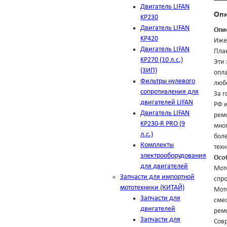
Двигатель LIFAN
Оп
KP230
Двигатель LIFAN
Опи
KP420
Иже
Двигатель LIFAN
План
KP270 (10 л.с.)
Эти
(ЗИП)
опла
Фильтры нулевого
люб
сопротивления для
За г
двигателей LIFAN
РФ 
Двигатель LIFAN
ремо
KP230-R PRO (9
мно
л.с.)
боле
Комплекты
тех
электрооборудования
Осо
для двигателей
Мото
Запчасти для импортной
спро
мототехники (КИТАЙ)
Мот
Запчасти для
смес
двигателей
ремо
Запчасти для
Сов