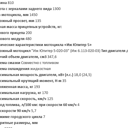
ина
810
ота с зеркалами заднего вида
1300
а мотоцикла, мм
1450
ожный просвет, мм
135
ная масса прицепных устройств, кг:
ового прицепа
200
зового модуля
480
нические характеристики мотоцикла «Иж Юпитер 5»
ожный мотоцикл
"Иж Юпитер 5-020-03" (Иж 6.113-020-03)
Тип двигателя
д
очий объем двигателя, см3
347,6
тема смазки
Совместно с топливом
тема охлаждения
жидкостная
симальная мощность двигателя, кВт (л.с.)
18,0 (24,5)
симальный крутящий момент, Н-м
35
ряженная масса, кг
193
симальная нагрузка, кг
170
симальная скорость, км/ч
125
од топлива, л/100 км:
при скорости 60 км/ч
4
 скорости 90 км/ч
5,7
ежиме городского цикла
7
аритные размеры, мм