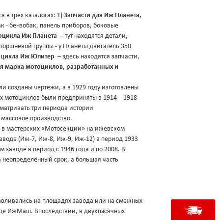
 в трех каталогах: 1)
Запчасти для Иж Планета,
к - бензобак, панель приборов, боковые
тоцикла Иж Планета
– тут находятся детали,
оршневой группы - у Планеты двигатель 350
тоцикла Иж Юпитер
– здесь находятся запчасти,
ая марка мотоциклов, разработанных и
и созданы чертежи, а в 1929 году изготовлены
их мотоциклов были предприняты в 1914—1918
сматривать три периода истории
 массовое производство.
5) в мастерских «Мотосекции» на ижевском
воде (Иж-7, Иж-8, Иж-9, Иж-12) в период 1933
заводе в период с 1946 года и по 2008. В
а неопределённый срок, а большая часть
тавливались на площадях завода или на смежных
оде ИжМаш. Впоследствии, в двухтысячных