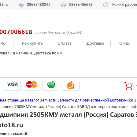
18.ru
89635438342
89635436516
Режим работы:
007006618
звонок бесплатный для РФ
алог
Как купить
Оплата
Доставка
О нас
товары в наличии. Доставка по РФ.
вная страница
Каталог
Запчасти
Запчасти для отечественной мототехники
З
шипник 2505КМУ металл (Россия) Саратов ЗАВОД в интернет-магазине mot
дшипник 2505КМУ металл (Россия) Саратов 
to18.ru
елись ссылкой