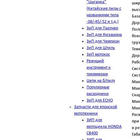
"Цыганка"
шир
(Китайские пилы с
выс
названиями типа
Баз
-38/-45/-52 и т.д.)
Дор
ЗиП для Партнер
Пол
ЗиП для Хускварна
бок
ЗиП для Чемпион
гру
ЗиП для Штиль
Тех
ЗиП мотокос
Дор
Режущий
Раб
инструмент к
Сис
триммерам
Сис
Цепи на б/пилу
Мак
Популярные
Мак
расходники
Сна
ЗиП для ЕСНО
Мак
Запчасти для японской
Мак
мототехники
Расх
ЗИП для
при
мотоцикла HONDA
в р
CB400
Габ
ЗИП для