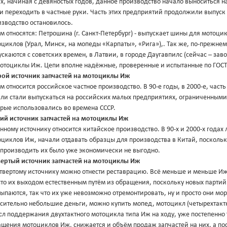
х, начиная с девяностых годов, данное производство начало выноситься н
и переходить в частные руки. Часть этих предприятий продолжили выпуск
изводство остановилось.
м относятся: Петрошина (г. Санкт-Петербург) - выпускает шины для мотоци
циклов (Урал, Минск, на мопеды «Карпаты», «Рига»),. Так же, по-прежнем
скаются с советских времен, в Латвии, в городе Даугавпилс (сейчас – за
мотоциклы Иж. Цепи вполне надёжные, проверенные и испытанные по ГОСТ
рой источник запчастей на мотоциклы Иж
м относится российское частное производство. В 90-е годы, в 2000-е, часть
ли стали выпускаться на российских малых предприятиях, ограниченными 
орые использовались во времена СССР.
тий источник запчастей на мотоциклы Иж
нному источнику относится китайское производство. В 90-х и 2000-х год
оциклов Иж, начали отдавать образцы для производства в Китай, посколь
 производить их было уже экономически не выгодно.
вертый источник запчастей на мотоциклы Иж
твертому источнику можно отнести реставрацию. Всё меньше и меньше Иже
то их выходом естественным путём из обращения, поскольку новых партий
ыпаются, так что их уже невозможно отремонтировать, ну и просто они мор
сительно небольшие деньги, можно купить мопед, мотоцикл (четырехтактн
л поддержания двухтактного мотоцикла типа Иж на ходу, уже постепенно т
ащения мотоциклов Иж, снижается и объём продаж запчастей на них, а по