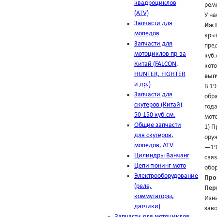
квадроциклов
ремо
(ATV)
У на
Запчасти для
Иж 
мопедов
крыш
Запчасти для
пре
мотоциклов пр-ва
куб
Китай (FALCON,
кот
HUNTER, FIGHTER
вып
и др.)
В 19
Запчасти для
обр
скутеров (Китай)
год
50-150 куб.см.
мот
Общие запчасти
1) П
для скутеров,
оруж
мопедов, ATV
—194
Цилиндры Ванчанг
связ
Цепи тюнинг мото
обо
Электрооборудование
Про
(реле,
Пер
коммутаторы,
Изн
датчики)
зав
Запчасти для мотоциклов