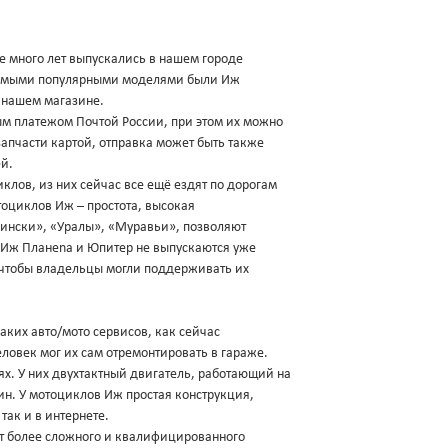
 много лет выпускались в нашем городе
 Самыми популярными моделями были Иж
в нашем магазине.
м платежом Почтой России, при этом их можно
апчасти картой, отправка может быть также
й.
клов, из них сейчас все ещё ездят по дорогам
оциклов Иж – простота, высокая
«Мински», «Уралы», «Муравьи», позволяют
 Иж Планеnа и Юпитер не выпускаются уже
о чтобы владельцы могли поддерживать их
ких авто/мото сервисов, как сейчас
ловек мог их сам отремонтировать в гараже.
х. У них двухтактный двигатель, работающий на
ин. У мотоциклов Иж простая конструкция,
так и в интернете.
т более сложного и квалифицированного