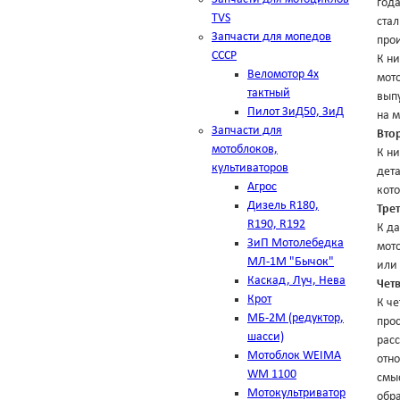
года
TVS
стал
Запчасти для мопедов
про
СССР
К ни
Веломотор 4х
мото
тактный
выпу
Пилот ЗиД50, ЗиД
на 
Запчасти для
Вто
мотоблоков,
К ни
культиваторов
дета
Агрос
кот
Дизель R180,
Тре
R190, R192
К да
ЗиП Мотолебедка
мот
МЛ-1М "Бычок"
или
Каскад, Луч, Нева
Чет
Крот
К че
МБ-2М (редуктор,
прос
шасси)
расс
Мотоблок WEIMA
отно
WM 1100
смыс
Мотокультриватор
обр