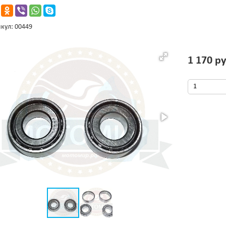
кул: 00449
1 170 ру