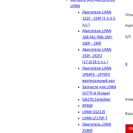
LIFAN
Двигатели LIFAN
Отзы
152F - 154F (2,5-3,5
л.с.)
Рей
Двигатели LIFAN
0
/
5
168-FA2 (МБ-2М),
160F - 190F
Двигатели LIFAN
192F, 192F2
(17.0/18.5 л.с.)
Х
Двигатели LIFAN
1Р64FV - 1Р70FV
вертикальный вал
Запчасти для LIFAN
2V77F-A (Буран)
GB270 Zongshen
Ком
KP460
LIFAN GS212E
Ваш
LIFAN LF170F-T
Двигатель LIFAN
2V80F