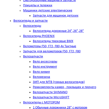
Снегоуборочные машины и запчасти
Прицепы и тележки
Машинки детские электрические
Запчасти для машинок детских
Велосипеды и запчасти
Велосипеды
Велосипеды дорожные 24",26",28"
Велосипеды PHOENIX
Велосипеды трюковые BMX
Веломоторы F50, F72, F80,4х Тактные
Запчасти для веломоторов F50, F72, F80
Велозапчасти
Вело аксессуары
Вело инструмент
Вело химия
Велорезина
ЗИП для MTB (горных велосипедов)
Ремкомплекты камер , покрышек и прочего
Велозапчасти SHIMANO
Велозапчасти MicroSHIFT
Велосипеды с МОТОРОМ
1 Обычные дорожники 28" с мотором