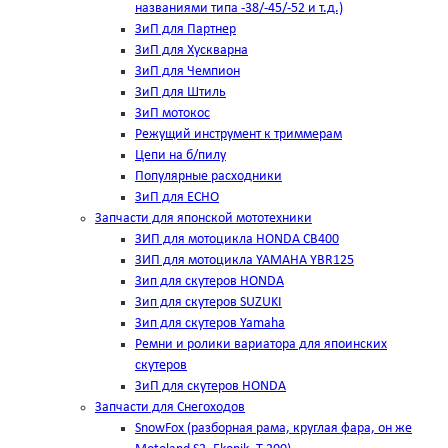
названиями типа -38/-45/-52 и т.д.)
ЗиП для Партнер
ЗиП для Хускварна
ЗиП для Чемпион
ЗиП для Штиль
ЗиП мотокос
Режущий инструмент к триммерам
Цепи на б/пилу
Популярные расходники
ЗиП для ЕСНО
Запчасти для японской мототехники
ЗИП для мотоцикла HONDA CB400
ЗИП для мотоцикла YAMAHA YBR125
Зип для скутеров HONDA
Зип для скутеров SUZUKI
Зип для скутеров Yamaha
Ремни и ролики вариатора для япоинских
скутеров
ЗиП для скутеров HONDA
Запчасти для Снегоходов
SnowFox (разборная рама, круглая фара, он же