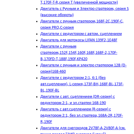
T,170F-T-R,серия Т (увеличенной мощности)
Двигатель с Ручным и Электро стартером, серия S
(высокие обороты)
Двигатели с ручным стартером,168F-2C,190F-C,
серия PRO,C-серия
Двигатели с редуктором с автом. сцеплением
Двигатель для мотокосы LIFAN 139F2,1E48F
Двигатели с ручным
стартером,152F,154F,160F,168F,168F-2,170F-
B,170FD-T,188F,190F,KP420
Двигатели с ручным и электро стартером 12В (D-
серия)168-460
Двигатели с редуктором 2:1, 6:1 (без
авт.сцепления), L-серия,173F-BH,168F-BL,173F-
BL,190F-BL
Двигатели с авт. сцеплением (DR-серия) с
редуктором 2:1, и эл.стартер 168-190
Двигатель с авт.сцеплением (R-серия) с
редуктором 2:1, без эл.стартера,168А-2R,170F-
R,190F
Двигатели для снегоходов 2V78F-A,2V80F-A (см.