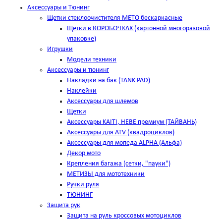
Аксессуары и Тюнинг
Щетки стеклоочистителя METO бескаркасные
Щетки в КОРОБОЧКАХ (картонной многоразовой
упаковке)
Игрушки
Модели техники
Аксессуары и тюнинг
Накладки на бак (TANK PAD)
Наклейки
Аксессуары для шлемов
Щетки
Аксессуары KAITI, HEBE премиум (ТАЙВАНЬ)
Аксессуары для ATV (квадроциклов)
Аксессуары для мопеда ALPHA (Альфа)
Декор мото
Крепления багажа (сетки, "пауки")
МЕТИЗЫ для мототехники
Ручки руля
ТЮНИНГ
Защита рук
Защита на руль кроссовых мотоциклов