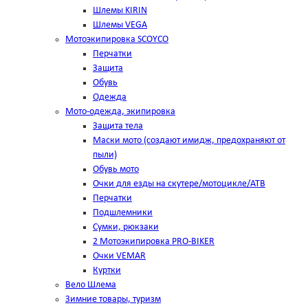
Шлемы KIRIN
Шлемы VEGA
Мотоэкипировка SCOYCO
Перчатки
Защита
Обувь
Одежда
Мото-одежда, экипировка
Защита тела
Маски мото (создают имидж, предохраняют от
пыли)
Обувь мото
Очки для езды на скутере/мотоцикле/АТВ
Перчатки
Подшлемники
Сумки, рюкзаки
2 Мотоэкипировка PRO-BIKER
Очки VEMAR
Куртки
Вело Шлема
Зимние товары, туризм