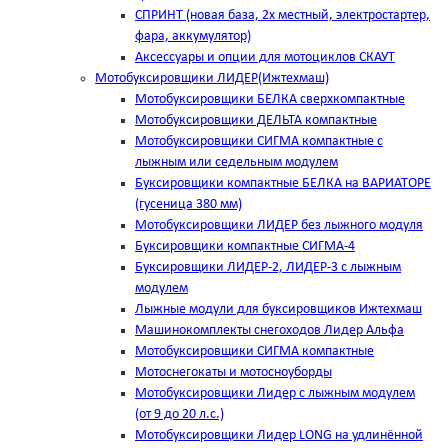
СПРИНТ (новая база, 2х местный, электростартер,
фара, аккумулятор)
Аксессуары и опции для мотоциклов СКАУТ
Мотобуксировщики ЛИДЕР(Ижтехмаш)
Мотобуксировщики БЕЛКА сверхкомпактные
Мотобуксировщики ДЕЛЬТА компактные
Мотобуксировщики СИГМА компактные с
лыжным или седельным модулем
Буксировщики компактные БЕЛКА на ВАРИАТОРЕ
(гусеница 380 мм)
Мотобуксировщики ЛИДЕР без лыжного модуля
Буксировщики компактные СИГМА-4
Буксировщики ЛИДЕР-2, ЛИДЕР-3 c лыжным
модулем
Лыжные модули для буксировщиков Ижтехмаш
Машинокомплекты снегоходов Лидер Альфа
Мотобуксировщики СИГМА компактные
Мотоснегокаты и мотосноуборды
Мотобуксировщики Лидер с лыжным модулем
(от 9 до 20 л.с.)
Мотобуксировщики Лидер LONG на удлинённой