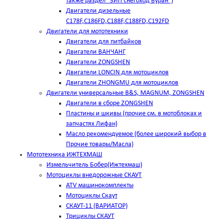
также раздел "ЗИП снегоход Буран")
Двигатели дизельные
C178F,С186FD,C188F,C188FD,C192FD
Двигатели для мототехники
Двигатели для питбайков
Двигатели ВАНЧАНГ
Двигатели ZONGSHEN
Двигатели LONCIN для мотоциклов
Двигатели ZHONGMU для мотоциклов
Двигатели универсальные B&S, MAGNUM, ZONGSHEN
Двигатели в сборе ZONGSHEN
Пластины и шкивы (прочие см. в мотоблоках и
запчастях Лифан)
Масло рекомендуемое (более широкий выбор в
Прочие товары/Масла)
Мототехника ИЖТЕХМАШ
Измельчитель Бобер(Ижтехмаш)
Мотоциклы внедорожные СКАУТ
ATV машинокомплекты
Мотоциклы Скаут
СКАУТ-11 (ВАРИАТОР)
Трициклы СКАУТ