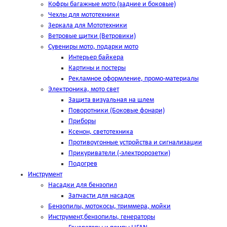
Кофры багажные мото (задние и боковые)
Чехлы для мототехники
Зеркала для Мототехники
Ветровые щитки (Ветровики)
Сувениры мото, подарки мото
Интерьер байкера
Картины и постеры
Рекламное оформление, промо-материалы
Электроника, мото свет
Защита визуальная на шлем
Поворотники (Боковые фонари)
Приборы
Ксенон, светотехника
Противоугонные устройства и сигнализации
Прикуриватели (-электророзетки)
Подогрев
Инструмент
Насадки для бензопил
Запчасти для насадок
Бензопилы, мотокосы, триммера, мойки
Инструмент,бензопилы, генераторы