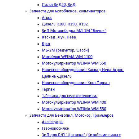
Пилот ЗиД50, ЗиД
Запчасти для мотоблоков, культиваторов
Агрос
Дизель R180, R190, R192
ЗиП Мотолебедка МЛ-1М "Бычок"
Каскад, Луч, Нева
Крот
МБ-2М (редуктор, шасси)
Мотоблок WEIMA WM 1100
Мотокультриватор WEIMA WM 550
Навесное оборудование Каскад-Нева-Агрос-
Целина -Дизель
Навесное оборудование Крот-Тарпан
Тарпан
1.Резина для сельхозтехники.
Мотокультриватор WEIMA WM 400
Мотокультриватор WEIMA WM 550
Запчасти для Бензопил, Мотокос, Триммеров
Аксессуары
Газонокосилки
ЗиП для Б/П "Цыганка" (Китайские пилы с