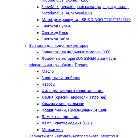
Motoland S2, Ekonik, T-200)
SnowMax (неразборная рама, фара фигуристая,
Motoland S1, ABM Wind200)
Мотобуксировщики, IRBIS DINGO Т110/Т125/150
Снегоход Буран
Снегоход Рысь
Снегоход Тайга
Запчасти для лодочных моторов
Запчасти для лодочных моторов СССР
Лодочные моторы ZONGSHEN и запчасти
Масло, Фильтры, Химия,Прочее
Масло
Зарядные устройства
Насосы
Фильтры нулевого сопротивления
Химия (краски, аэрозоли и прочее)
Хомуты универсальные
Подшипники, Промышленные цепи
Лампы накаливания
Лампы светодиодные (LED)
Мотохимия
Запчасти для картинга, мотосамоката, электро и