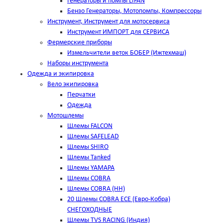
Генераторы и помпы LIFAN
Бензо Генераторы, Мотопомпы, Компрессоры
Инструмент, Инструмент для мотосервиса
Инструмент ИМПОРТ для СЕРВИСА
Фермерские приборы
Измельчители веток БОБЕР (Ижтехмаш)
Наборы инструмента
Одежда и экипировка
Вело экипировка
Перчатки
Одежда
Мотошлемы
Шлемы FALCON
Шлемы SAFELEAD
Шлемы SHIRO
Шлемы Tanked
Шлемы YAMAPA
Шлемы COBRA
Шлемы COBRA (HH)
20 Шлемы COBRA ECE (Евро-Кобра)
СНЕГОХОДНЫЕ
Шлемы TVS RACING (Индия)