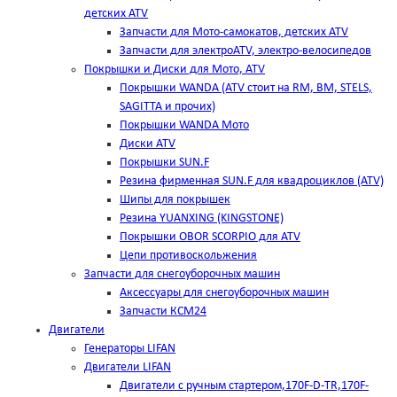
детских ATV
Запчасти для Мото-самокатов, детских ATV
Запчасти для электроATV, электро-велосипедов
Покрышки и Диски для Мото, ATV
Покрышки WANDA (АТV стоит на RM, BM, STELS,
SAGITTA и прочих)
Покрышки WANDA Мото
Диски ATV
Покрышки SUN.F
Резина фирменная SUN.F для квадроциклов (АТV)
Шипы для покрышек
Резина YUANXING (KINGSTONE)
Покрышки OBOR SCORPIO для ATV
Цепи противоскольжения
Запчасти для снегоуборочных машин
Аксессуары для снегоуборочных машин
Запчасти КСМ24
Двигатели
Генераторы LIFAN
Двигатели LIFAN
Двигатели с ручным стартером,170F-D-TR,170F-