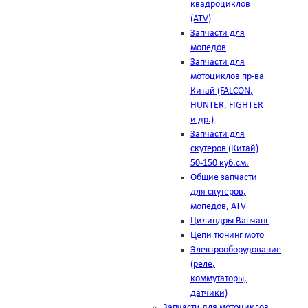
квадроциклов
(ATV)
Запчасти для
мопедов
Запчасти для
мотоциклов пр-ва
Китай (FALCON,
HUNTER, FIGHTER
и др.)
Запчасти для
скутеров (Китай)
50-150 куб.см.
Общие запчасти
для скутеров,
мопедов, ATV
Цилиндры Ванчанг
Цепи тюнинг мото
Электрооборудование
(реле,
коммутаторы,
датчики)
Запчасти для мотоциклов