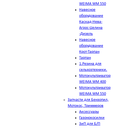
WEIMA WM 550
Навесное
оборудование
Каскад-Нева-
Агрос-Целина
-Дизель
Навесное
оборудование
Крот-Тарпан
Тарпан
1.Резина для
сельхозтехники.
Мотокультриватор
WEIMA WM 400
Мотокультриватор
WEIMA WM 550
Запчасти для Бензопил,
Мотокос, Триммеров
Аксессуары
Газонокосилки
ЗиП для Б/П