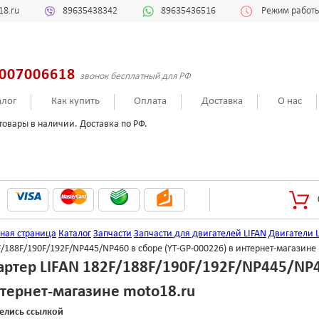
18.ru
89635438342
89635436516
Режим работы:
007006618
звонок бесплатный для РФ
алог
Как купить
Оплата
Доставка
О нас
товары в наличии. Доставка по РФ.
вная страница
Каталог
Запчасти
Запчасти для двигателей LIFAN
Двигатели L
/188F/190F/192F/NP445/NP460 в сборе (YT-GP-000226) в интернет-магазине
артер LIFAN 182F/188F/190F/192F/NP445/NP46
тернет-магазине moto18.ru
елись ссылкой