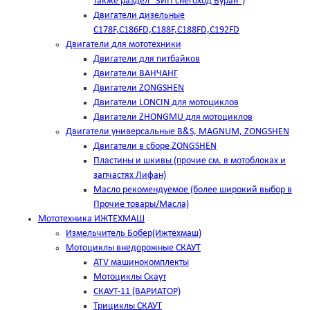
также раздел "ЗИП снегоход Буран")
Двигатели дизельные
C178F,С186FD,C188F,C188FD,C192FD
Двигатели для мототехники
Двигатели для питбайков
Двигатели ВАНЧАНГ
Двигатели ZONGSHEN
Двигатели LONCIN для мотоциклов
Двигатели ZHONGMU для мотоциклов
Двигатели универсальные B&S, MAGNUM, ZONGSHEN
Двигатели в сборе ZONGSHEN
Пластины и шкивы (прочие см. в мотоблоках и
запчастях Лифан)
Масло рекомендуемое (более широкий выбор в
Прочие товары/Масла)
Мототехника ИЖТЕХМАШ
Измельчитель Бобер(Ижтехмаш)
Мотоциклы внедорожные СКАУТ
ATV машинокомплекты
Мотоциклы Скаут
СКАУТ-11 (ВАРИАТОР)
Трициклы СКАУТ