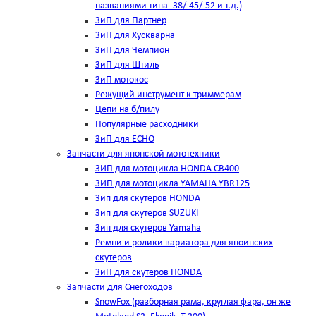
названиями типа -38/-45/-52 и т.д.)
ЗиП для Партнер
ЗиП для Хускварна
ЗиП для Чемпион
ЗиП для Штиль
ЗиП мотокос
Режущий инструмент к триммерам
Цепи на б/пилу
Популярные расходники
ЗиП для ЕСНО
Запчасти для японской мототехники
ЗИП для мотоцикла HONDA CB400
ЗИП для мотоцикла YAMAHA YBR125
Зип для скутеров HONDA
Зип для скутеров SUZUKI
Зип для скутеров Yamaha
Ремни и ролики вариатора для япоинских
скутеров
ЗиП для скутеров HONDA
Запчасти для Снегоходов
SnowFox (разборная рама, круглая фара, он же