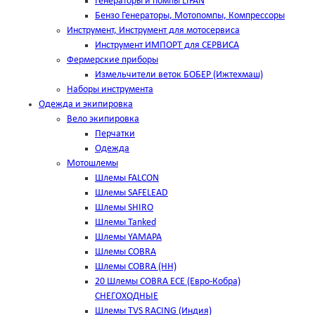
Генераторы и помпы LIFAN
Бензо Генераторы, Мотопомпы, Компрессоры
Инструмент, Инструмент для мотосервиса
Инструмент ИМПОРТ для СЕРВИСА
Фермерские приборы
Измельчители веток БОБЕР (Ижтехмаш)
Наборы инструмента
Одежда и экипировка
Вело экипировка
Перчатки
Одежда
Мотошлемы
Шлемы FALCON
Шлемы SAFELEAD
Шлемы SHIRO
Шлемы Tanked
Шлемы YAMAPA
Шлемы COBRA
Шлемы COBRA (HH)
20 Шлемы COBRA ECE (Евро-Кобра)
СНЕГОХОДНЫЕ
Шлемы TVS RACING (Индия)