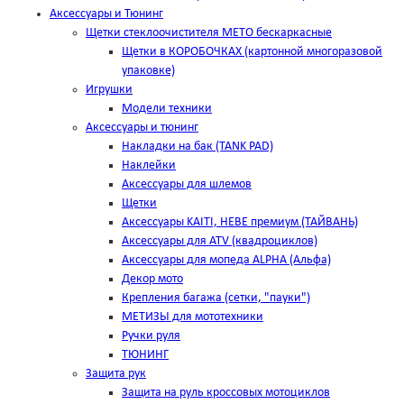
Аксессуары и Тюнинг
Щетки стеклоочистителя METO бескаркасные
Щетки в КОРОБОЧКАХ (картонной многоразовой
упаковке)
Игрушки
Модели техники
Аксессуары и тюнинг
Накладки на бак (TANK PAD)
Наклейки
Аксессуары для шлемов
Щетки
Аксессуары KAITI, HEBE премиум (ТАЙВАНЬ)
Аксессуары для ATV (квадроциклов)
Аксессуары для мопеда ALPHA (Альфа)
Декор мото
Крепления багажа (сетки, "пауки")
МЕТИЗЫ для мототехники
Ручки руля
ТЮНИНГ
Защита рук
Защита на руль кроссовых мотоциклов