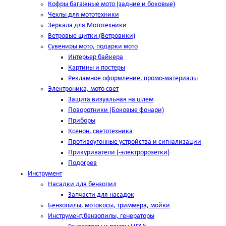
Кофры багажные мото (задние и боковые)
Чехлы для мототехники
Зеркала для Мототехники
Ветровые щитки (Ветровики)
Сувениры мото, подарки мото
Интерьер байкера
Картины и постеры
Рекламное оформление, промо-материалы
Электроника, мото свет
Защита визуальная на шлем
Поворотники (Боковые фонари)
Приборы
Ксенон, светотехника
Противоугонные устройства и сигнализации
Прикуриватели (-электророзетки)
Подогрев
Инструмент
Насадки для бензопил
Запчасти для насадок
Бензопилы, мотокосы, триммера, мойки
Инструмент,бензопилы, генераторы