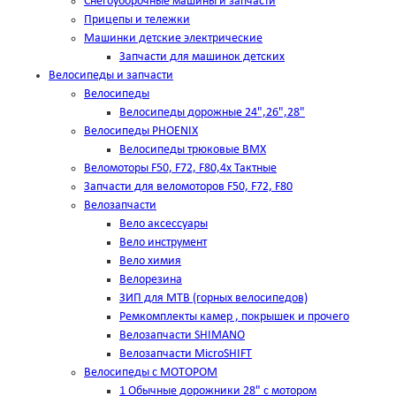
Снегоуборочные машины и запчасти
Прицепы и тележки
Машинки детские электрические
Запчасти для машинок детских
Велосипеды и запчасти
Велосипеды
Велосипеды дорожные 24",26",28"
Велосипеды PHOENIX
Велосипеды трюковые BMX
Веломоторы F50, F72, F80,4х Тактные
Запчасти для веломоторов F50, F72, F80
Велозапчасти
Вело аксессуары
Вело инструмент
Вело химия
Велорезина
ЗИП для MTB (горных велосипедов)
Ремкомплекты камер , покрышек и прочего
Велозапчасти SHIMANO
Велозапчасти MicroSHIFT
Велосипеды с МОТОРОМ
1 Обычные дорожники 28" с мотором