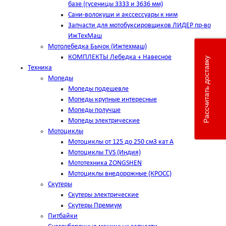
базе (гусеницы 3333 и 3636 мм)
Сани-волокуши и акссессуары к ним
Запчасти для мотобуксировщиков ЛИДЕР пр-во
ИжТехМаш
Мотолебедка Бычок (Ижтехмаш)
КОМПЛЕКТЫ Лебедка + Навесное
Рассчитать доставку
Техника
Мопеды
Мопеды подешевле
Мопеды крупные интересные
Мопеды получше
Мопеды электрические
Мотоциклы
Мотоциклы от 125 до 250 см3 кат А
Мотоциклы TVS (Индия)
Мототехника ZONGSHEN
Мотоциклы внедорожные (КРОСС)
Скутеры
Скутеры электрические
Скутеры Премиум
Питбайки