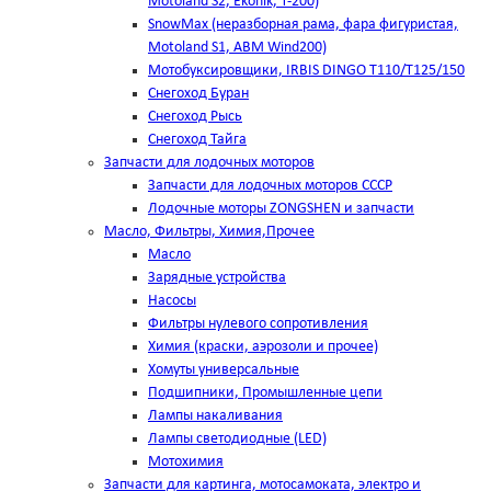
Motoland S2, Ekonik, T-200)
SnowMax (неразборная рама, фара фигуристая,
Motoland S1, ABM Wind200)
Мотобуксировщики, IRBIS DINGO Т110/Т125/150
Снегоход Буран
Снегоход Рысь
Снегоход Тайга
Запчасти для лодочных моторов
Запчасти для лодочных моторов СССР
Лодочные моторы ZONGSHEN и запчасти
Масло, Фильтры, Химия,Прочее
Масло
Зарядные устройства
Насосы
Фильтры нулевого сопротивления
Химия (краски, аэрозоли и прочее)
Хомуты универсальные
Подшипники, Промышленные цепи
Лампы накаливания
Лампы светодиодные (LED)
Мотохимия
Запчасти для картинга, мотосамоката, электро и