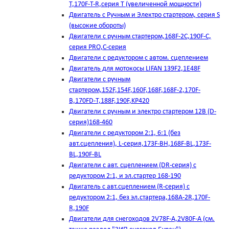
T,170F-T-R,серия Т (увеличенной мощности)
Двигатель с Ручным и Электро стартером, серия S
(высокие обороты)
Двигатели с ручным стартером,168F-2C,190F-C,
серия PRO,C-серия
Двигатели с редуктором с автом. сцеплением
Двигатель для мотокосы LIFAN 139F2,1E48F
Двигатели с ручным
стартером,152F,154F,160F,168F,168F-2,170F-
B,170FD-T,188F,190F,KP420
Двигатели с ручным и электро стартером 12В (D-
серия)168-460
Двигатели с редуктором 2:1, 6:1 (без
авт.сцепления), L-серия,173F-BH,168F-BL,173F-
BL,190F-BL
Двигатели с авт. сцеплением (DR-серия) с
редуктором 2:1, и эл.стартер 168-190
Двигатель с авт.сцеплением (R-серия) с
редуктором 2:1, без эл.стартера,168А-2R,170F-
R,190F
Двигатели для снегоходов 2V78F-A,2V80F-A (см.