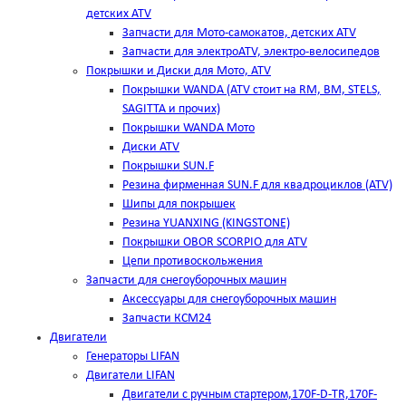
детских ATV
Запчасти для Мото-самокатов, детских ATV
Запчасти для электроATV, электро-велосипедов
Покрышки и Диски для Мото, ATV
Покрышки WANDA (АТV стоит на RM, BM, STELS,
SAGITTA и прочих)
Покрышки WANDA Мото
Диски ATV
Покрышки SUN.F
Резина фирменная SUN.F для квадроциклов (АТV)
Шипы для покрышек
Резина YUANXING (KINGSTONE)
Покрышки OBOR SCORPIO для ATV
Цепи противоскольжения
Запчасти для снегоуборочных машин
Аксессуары для снегоуборочных машин
Запчасти КСМ24
Двигатели
Генераторы LIFAN
Двигатели LIFAN
Двигатели с ручным стартером,170F-D-TR,170F-