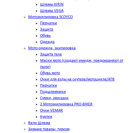
Шлемы KIRIN
Шлемы VEGA
Мотоэкипировка SCOYCO
Перчатки
Защита
Обувь
Одежда
Мото-одежда, экипировка
Защита тела
Маски мото (создают имидж, предохраняют от
пыли)
Обувь мото
Очки для езды на скутере/мотоцикле/АТВ
Перчатки
Подшлемники
Сумки, рюкзаки
2 Мотоэкипировка PRO-BIKER
Очки VEMAR
Куртки
Вело Шлема
Зимние товары, туризм