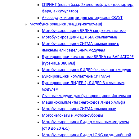
СПРИНТ (новая база, 2х местный, электростартер,
фара, аккумулятор)
Аксессуары и опции для мотоциклов СКАУТ
Мотобуксировщики ЛИДЕР(Ижтехмаш)
Мотобуксировщики БЕЛКА сверхкомпактные
Мотобуксировщики ДЕЛЬТА компактные
Мотобуксировщики СИГМА компактные с
лыжным или седельным модулем
Буксировщики компактные БЕЛКА на ВАРИАТОРЕ
(гусеница 380 мм)
Мотобуксировщики ЛИДЕР без лыжного модуля
Буксировщики компактные СИГМА-4
Буксировщики ЛИДЕР-2, ЛИДЕР-3 c лыжным
модулем
Лыжные модули для буксировщиков Ижтехмаш
Машинокомплекты снегоходов Лидер Альфа
Мотобуксировщики СИГМА компактные
Мотоснегокаты и мотосноуборды
Мотобуксировщики Лидер с лыжным модулем
(от 9 до 20 л.с.)
Мотобуксировщики Лидер LONG на удлинённой