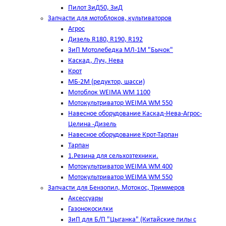
Пилот ЗиД50, ЗиД
Запчасти для мотоблоков, культиваторов
Агрос
Дизель R180, R190, R192
ЗиП Мотолебедка МЛ-1М "Бычок"
Каскад, Луч, Нева
Крот
МБ-2М (редуктор, шасси)
Мотоблок WEIMA WM 1100
Мотокультриватор WEIMA WM 550
Навесное оборудование Каскад-Нева-Агрос-
Целина -Дизель
Навесное оборудование Крот-Тарпан
Тарпан
1.Резина для сельхозтехники.
Мотокультриватор WEIMA WM 400
Мотокультриватор WEIMA WM 550
Запчасти для Бензопил, Мотокос, Триммеров
Аксессуары
Газонокосилки
ЗиП для Б/П "Цыганка" (Китайские пилы с