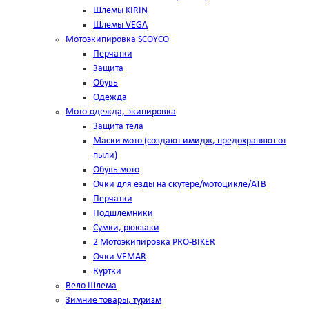
Шлемы KIRIN
Шлемы VEGA
Мотоэкипировка SCOYCO
Перчатки
Защита
Обувь
Одежда
Мото-одежда, экипировка
Защита тела
Маски мото (создают имидж, предохраняют от
пыли)
Обувь мото
Очки для езды на скутере/мотоцикле/АТВ
Перчатки
Подшлемники
Сумки, рюкзаки
2 Мотоэкипировка PRO-BIKER
Очки VEMAR
Куртки
Вело Шлема
Зимние товары, туризм