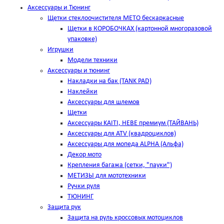
Аксессуары и Тюнинг
Щетки стеклоочистителя METO бескаркасные
Щетки в КОРОБОЧКАХ (картонной многоразовой
упаковке)
Игрушки
Модели техники
Аксессуары и тюнинг
Накладки на бак (TANK PAD)
Наклейки
Аксессуары для шлемов
Щетки
Аксессуары KAITI, HEBE премиум (ТАЙВАНЬ)
Аксессуары для ATV (квадроциклов)
Аксессуары для мопеда ALPHA (Альфа)
Декор мото
Крепления багажа (сетки, "пауки")
МЕТИЗЫ для мототехники
Ручки руля
ТЮНИНГ
Защита рук
Защита на руль кроссовых мотоциклов