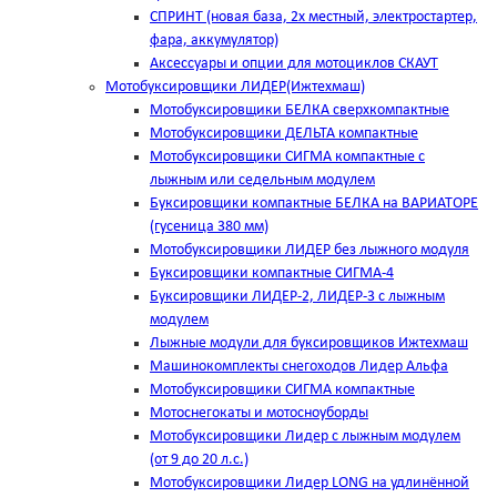
СПРИНТ (новая база, 2х местный, электростартер,
фара, аккумулятор)
Аксессуары и опции для мотоциклов СКАУТ
Мотобуксировщики ЛИДЕР(Ижтехмаш)
Мотобуксировщики БЕЛКА сверхкомпактные
Мотобуксировщики ДЕЛЬТА компактные
Мотобуксировщики СИГМА компактные с
лыжным или седельным модулем
Буксировщики компактные БЕЛКА на ВАРИАТОРЕ
(гусеница 380 мм)
Мотобуксировщики ЛИДЕР без лыжного модуля
Буксировщики компактные СИГМА-4
Буксировщики ЛИДЕР-2, ЛИДЕР-3 c лыжным
модулем
Лыжные модули для буксировщиков Ижтехмаш
Машинокомплекты снегоходов Лидер Альфа
Мотобуксировщики СИГМА компактные
Мотоснегокаты и мотосноуборды
Мотобуксировщики Лидер с лыжным модулем
(от 9 до 20 л.с.)
Мотобуксировщики Лидер LONG на удлинённой