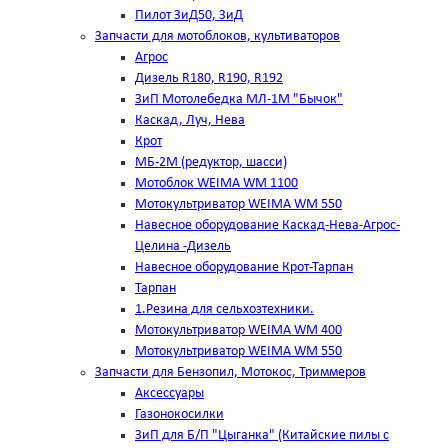
Пилот ЗиД50, ЗиД
Запчасти для мотоблоков, культиваторов
Агрос
Дизель R180, R190, R192
ЗиП Мотолебедка МЛ-1М "Бычок"
Каскад, Луч, Нева
Крот
МБ-2М (редуктор, шасси)
Мотоблок WEIMA WM 1100
Мотокультриватор WEIMA WM 550
Навесное оборудование Каскад-Нева-Агрос-
Целина -Дизель
Навесное оборудование Крот-Тарпан
Тарпан
1.Резина для сельхозтехники.
Мотокультриватор WEIMA WM 400
Мотокультриватор WEIMA WM 550
Запчасти для Бензопил, Мотокос, Триммеров
Аксессуары
Газонокосилки
ЗиП для Б/П "Цыганка" (Китайские пилы с