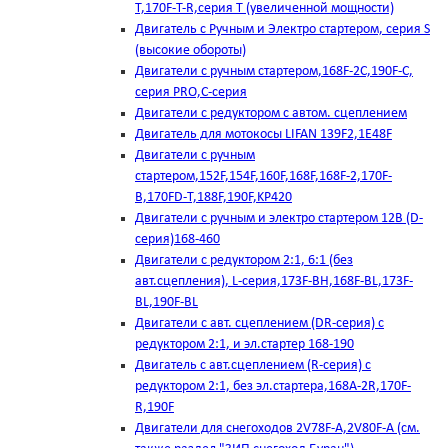
T,170F-T-R,серия Т (увеличенной мощности)
Двигатель с Ручным и Электро стартером, серия S
(высокие обороты)
Двигатели с ручным стартером,168F-2C,190F-C,
серия PRO,C-серия
Двигатели с редуктором с автом. сцеплением
Двигатель для мотокосы LIFAN 139F2,1E48F
Двигатели с ручным
стартером,152F,154F,160F,168F,168F-2,170F-
B,170FD-T,188F,190F,KP420
Двигатели с ручным и электро стартером 12В (D-
серия)168-460
Двигатели с редуктором 2:1, 6:1 (без
авт.сцепления), L-серия,173F-BH,168F-BL,173F-
BL,190F-BL
Двигатели с авт. сцеплением (DR-серия) с
редуктором 2:1, и эл.стартер 168-190
Двигатель с авт.сцеплением (R-серия) с
редуктором 2:1, без эл.стартера,168А-2R,170F-
R,190F
Двигатели для снегоходов 2V78F-A,2V80F-A (см.