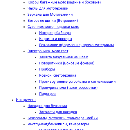
Кофры багажные мото (задние и боковые)
Чехлы для мототехники
Зеркала для Мототехники
Ветровые щитки (Ветровики)
Сувениры мото, подарки мото
Интерьер байкера
Картины и постеры
Рекламное оформление, промо-материалы
Электроника, мото свет
Защита визуальная на шлем
Поворотники (Боковые фонари)
Приборы
Ксенон, светотехника
Противоугонные устройства и сигнализации
Прикуриватели (-электророзетки)
Подогрев
Инструмент
Насадки для бензопил
Запчасти для насадок
Бензопилы, мотокосы, триммера, мойки
Инструмент,бензопилы, генераторы