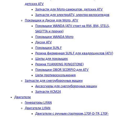
детских ATV
Запчасти для Мото-самокатов, детских ATV
Запчасти для электроATV, электро-велосипедов
Покрышки и Диски для Мото, ATV
Покрышки WANDA (АТV стоит на RM, BM, STELS,
SAGITTA и прочих)
Покрышки WANDA Мото
Диски ATV
Покрышки SUN.F
Резина фирменная SUN.F для квадроциклов (АТV)
Шипы для покрышек
Резина YUANXING (KINGSTONE)
Покрышки OBOR SCORPIO для ATV
Цепи противоскольжения
Запчасти для снегоуборочных машин
Аксессуары для снегоуборочных машин
Запчасти КСМ24
Двигатели
Генераторы LIFAN
Двигатели LIFAN
Двигатели с ручным стартером,170F-D-TR,170F-