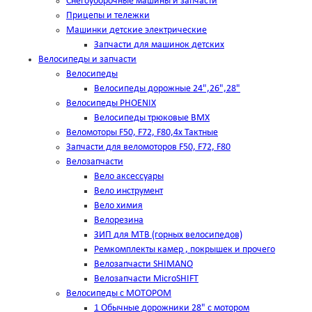
Снегоуборочные машины и запчасти
Прицепы и тележки
Машинки детские электрические
Запчасти для машинок детских
Велосипеды и запчасти
Велосипеды
Велосипеды дорожные 24",26",28"
Велосипеды PHOENIX
Велосипеды трюковые BMX
Веломоторы F50, F72, F80,4х Тактные
Запчасти для веломоторов F50, F72, F80
Велозапчасти
Вело аксессуары
Вело инструмент
Вело химия
Велорезина
ЗИП для MTB (горных велосипедов)
Ремкомплекты камер , покрышек и прочего
Велозапчасти SHIMANO
Велозапчасти MicroSHIFT
Велосипеды с МОТОРОМ
1 Обычные дорожники 28" с мотором