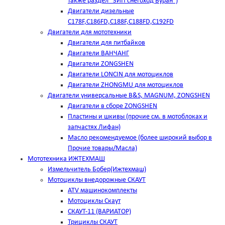
также раздел "ЗИП снегоход Буран")
Двигатели дизельные
C178F,С186FD,C188F,C188FD,C192FD
Двигатели для мототехники
Двигатели для питбайков
Двигатели ВАНЧАНГ
Двигатели ZONGSHEN
Двигатели LONCIN для мотоциклов
Двигатели ZHONGMU для мотоциклов
Двигатели универсальные B&S, MAGNUM, ZONGSHEN
Двигатели в сборе ZONGSHEN
Пластины и шкивы (прочие см. в мотоблоках и
запчастях Лифан)
Масло рекомендуемое (более широкий выбор в
Прочие товары/Масла)
Мототехника ИЖТЕХМАШ
Измельчитель Бобер(Ижтехмаш)
Мотоциклы внедорожные СКАУТ
ATV машинокомплекты
Мотоциклы Скаут
СКАУТ-11 (ВАРИАТОР)
Трициклы СКАУТ