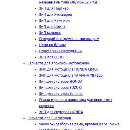
названиями типа -38/-45/-52 и т.д.)
ЗиП для Партнер
ЗиП для Хускварна
ЗиП для Чемпион
ЗиП для Штиль
ЗиП мотокос
Режущий инструмент к триммерам
Цепи на б/пилу
Популярные расходники
ЗиП для ЕСНО
Запчасти для японской мототехники
ЗИП для мотоцикла HONDA CB400
ЗИП для мотоцикла YAMAHA YBR125
Зип для скутеров HONDA
Зип для скутеров SUZUKI
Зип для скутеров Yamaha
Ремни и ролики вариатора для япоинских
скутеров
ЗиП для скутеров HONDA
Запчасти для Снегоходов
SnowFox (разборная рама, круглая фара, он же