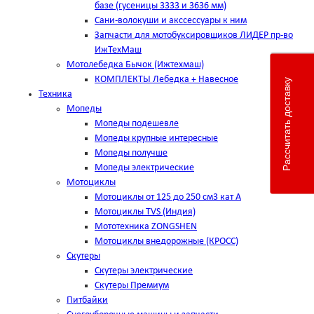
базе (гусеницы 3333 и 3636 мм)
Сани-волокуши и акссессуары к ним
Запчасти для мотобуксировщиков ЛИДЕР пр-во
ИжТехМаш
Мотолебедка Бычок (Ижтехмаш)
КОМПЛЕКТЫ Лебедка + Навесное
Рассчитать доставку
Техника
Мопеды
Мопеды подешевле
Мопеды крупные интересные
Мопеды получше
Мопеды электрические
Мотоциклы
Мотоциклы от 125 до 250 см3 кат А
Мотоциклы TVS (Индия)
Мототехника ZONGSHEN
Мотоциклы внедорожные (КРОСС)
Скутеры
Скутеры электрические
Скутеры Премиум
Питбайки