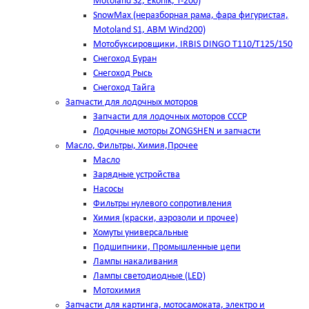
Motoland S2, Ekonik, T-200)
SnowMax (неразборная рама, фара фигуристая,
Motoland S1, ABM Wind200)
Мотобуксировщики, IRBIS DINGO Т110/Т125/150
Снегоход Буран
Снегоход Рысь
Снегоход Тайга
Запчасти для лодочных моторов
Запчасти для лодочных моторов СССР
Лодочные моторы ZONGSHEN и запчасти
Масло, Фильтры, Химия,Прочее
Масло
Зарядные устройства
Насосы
Фильтры нулевого сопротивления
Химия (краски, аэрозоли и прочее)
Хомуты универсальные
Подшипники, Промышленные цепи
Лампы накаливания
Лампы светодиодные (LED)
Мотохимия
Запчасти для картинга, мотосамоката, электро и