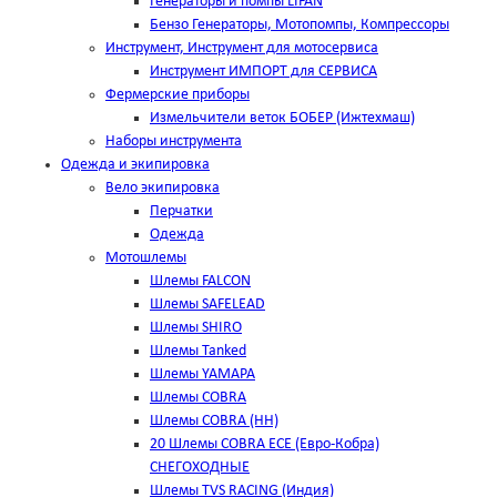
Генераторы и помпы LIFAN
Бензо Генераторы, Мотопомпы, Компрессоры
Инструмент, Инструмент для мотосервиса
Инструмент ИМПОРТ для СЕРВИСА
Фермерские приборы
Измельчители веток БОБЕР (Ижтехмаш)
Наборы инструмента
Одежда и экипировка
Вело экипировка
Перчатки
Одежда
Мотошлемы
Шлемы FALCON
Шлемы SAFELEAD
Шлемы SHIRO
Шлемы Tanked
Шлемы YAMAPA
Шлемы COBRA
Шлемы COBRA (HH)
20 Шлемы COBRA ECE (Евро-Кобра)
СНЕГОХОДНЫЕ
Шлемы TVS RACING (Индия)