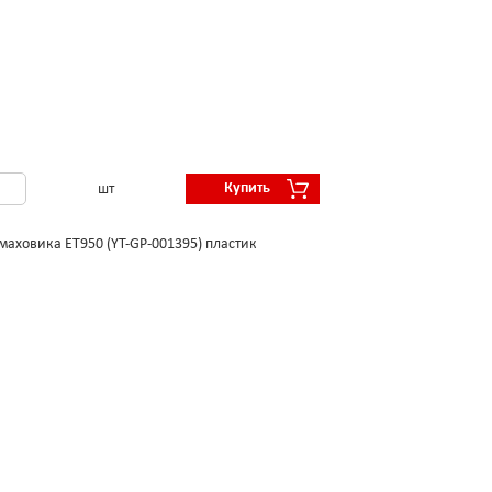
Купить
шт
маховика ET950 (YT-GP-001395) пластик