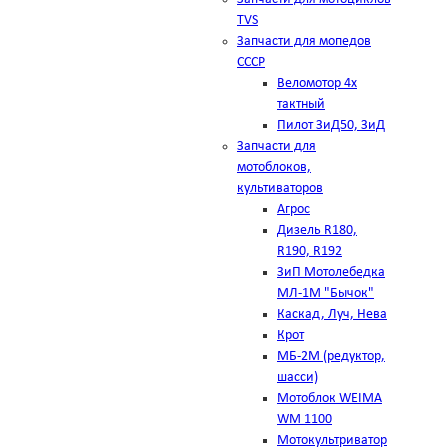
TVS
Запчасти для мопедов
СССР
Веломотор 4х
тактный
Пилот ЗиД50, ЗиД
Запчасти для
мотоблоков,
культиваторов
Агрос
Дизель R180,
R190, R192
ЗиП Мотолебедка
МЛ-1М "Бычок"
Каскад, Луч, Нева
Крот
МБ-2М (редуктор,
шасси)
Мотоблок WEIMA
WM 1100
Мотокультриватор