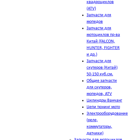
квадроциклов
(ATV)
Запчасти для
мопедов
Запчасти для
мотоциклов пр-ва
Китай (FALCON,
HUNTER, FIGHTER
и др.)
Запчасти для
скутеров (Китай)
50-150 куб.см.
Общие запчасти
для скутеров,
мопедов, ATV
Цилиндры Ванчанг
Цепи тюнинг мото
Электрооборудование
(реле,
коммутаторы,
датчики)
Запчасти для мотоциклов