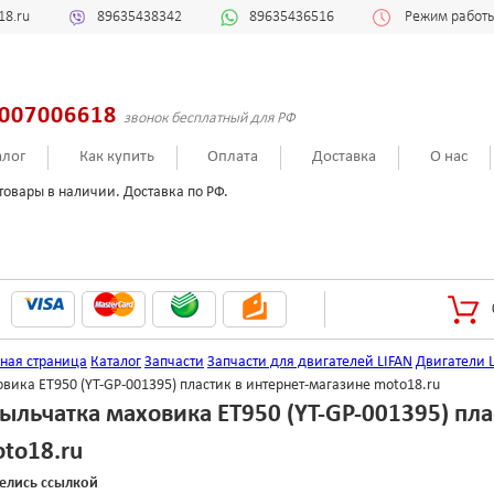
18.ru
89635438342
89635436516
Режим работы:
007006618
звонок бесплатный для РФ
алог
Как купить
Оплата
Доставка
О нас
товары в наличии. Доставка по РФ.
вная страница
Каталог
Запчасти
Запчасти для двигателей LIFAN
Двигатели L
вика ET950 (YT-GP-001395) пластик в интернет-магазине moto18.ru
ыльчатка маховика ET950 (YT-GP-001395) пла
to18.ru
елись ссылкой