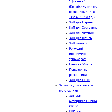
"Цыганка"
(Китайские пилы с
названиями типа
-38/-45/-52 и т.д.)
ЗиП для Партнер
ЗиП для Хускварна
ЗиП для Чемпион
ЗиП для Штиль
ЗиП мотокос
Режущий
инструмент к
триммерам
Цепи на б/пилу
Популярные
расходники
ЗиП для ЕСНО
Запчасти для японской
мототехники
ЗИП для
мотоцикла HONDA
CB400
ЗИП для