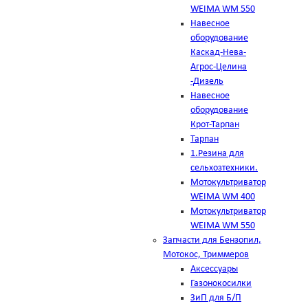
WEIMA WM 550
Навесное
оборудование
Каскад-Нева-
Агрос-Целина
-Дизель
Навесное
оборудование
Крот-Тарпан
Тарпан
1.Резина для
сельхозтехники.
Мотокультриватор
WEIMA WM 400
Мотокультриватор
WEIMA WM 550
Запчасти для Бензопил,
Мотокос, Триммеров
Аксессуары
Газонокосилки
ЗиП для Б/П