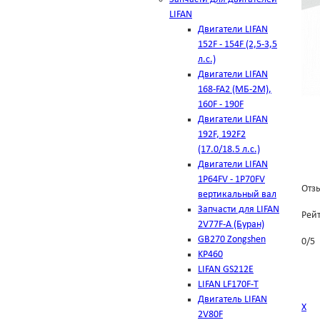
LIFAN
Двигатели LIFAN
152F - 154F (2,5-3,5
л.с.)
Двигатели LIFAN
168-FA2 (МБ-2М),
160F - 190F
Двигатели LIFAN
192F, 192F2
(17.0/18.5 л.с.)
Двигатели LIFAN
1Р64FV - 1Р70FV
Отзы
вертикальный вал
Запчасти для LIFAN
Рей
2V77F-A (Буран)
GB270 Zongshen
0
/
5
KP460
LIFAN GS212E
LIFAN LF170F-T
Двигатель LIFAN
Х
2V80F