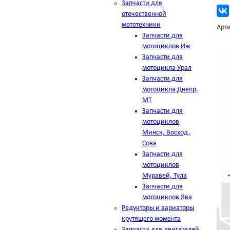
Запчасти для
отечественной
мототехники
Арти
Запчасти для
мотоциклов Иж
Запчасти для
мотоцикла Урал
Запчасти для
мотоцикла Днепр,
МТ
Запчасти для
мотоциклов
Минск, Восход,
Сова
Запчасти для
мотоциклов
Муравей, Тула
Запчасти для
мотоциклов Ява
Редукторы и вариаторы
крутящего момента
Запчасти для двигателей