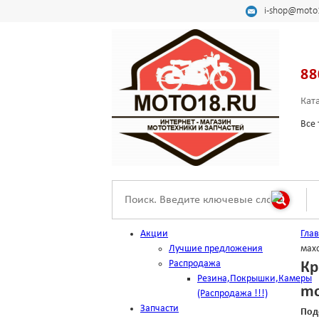
i-shop@moto
88
Кат
Все 
Акции
Гла
Лучшие предложения
махо
Распродажа
Кр
Резина,Покрышки,Камеры
mo
(Распродажа !!!)
Запчасти
Под