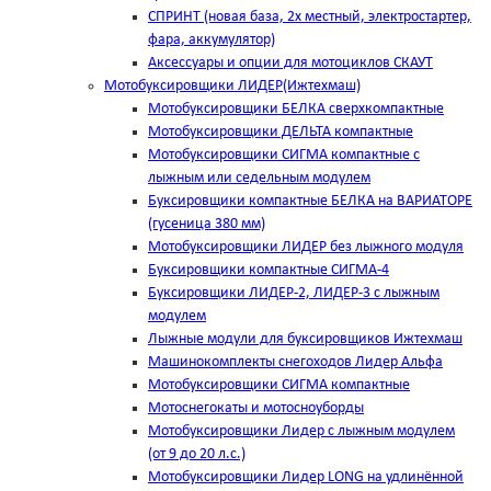
СПРИНТ (новая база, 2х местный, электростартер,
фара, аккумулятор)
Аксессуары и опции для мотоциклов СКАУТ
Мотобуксировщики ЛИДЕР(Ижтехмаш)
Мотобуксировщики БЕЛКА сверхкомпактные
Мотобуксировщики ДЕЛЬТА компактные
Мотобуксировщики СИГМА компактные с
лыжным или седельным модулем
Буксировщики компактные БЕЛКА на ВАРИАТОРЕ
(гусеница 380 мм)
Мотобуксировщики ЛИДЕР без лыжного модуля
Буксировщики компактные СИГМА-4
Буксировщики ЛИДЕР-2, ЛИДЕР-3 c лыжным
модулем
Лыжные модули для буксировщиков Ижтехмаш
Машинокомплекты снегоходов Лидер Альфа
Мотобуксировщики СИГМА компактные
Мотоснегокаты и мотосноуборды
Мотобуксировщики Лидер с лыжным модулем
(от 9 до 20 л.с.)
Мотобуксировщики Лидер LONG на удлинённой