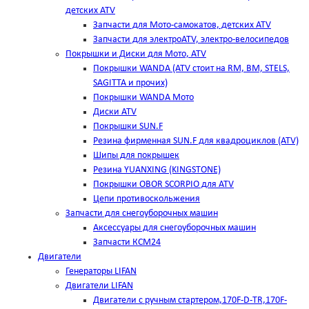
детских ATV
Запчасти для Мото-самокатов, детских ATV
Запчасти для электроATV, электро-велосипедов
Покрышки и Диски для Мото, ATV
Покрышки WANDA (АТV стоит на RM, BM, STELS,
SAGITTA и прочих)
Покрышки WANDA Мото
Диски ATV
Покрышки SUN.F
Резина фирменная SUN.F для квадроциклов (АТV)
Шипы для покрышек
Резина YUANXING (KINGSTONE)
Покрышки OBOR SCORPIO для ATV
Цепи противоскольжения
Запчасти для снегоуборочных машин
Аксессуары для снегоуборочных машин
Запчасти КСМ24
Двигатели
Генераторы LIFAN
Двигатели LIFAN
Двигатели с ручным стартером,170F-D-TR,170F-