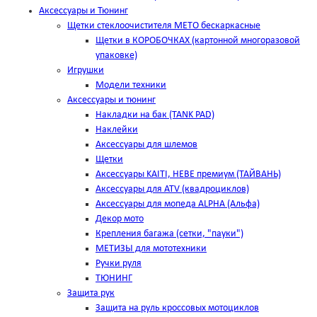
Аксессуары и Тюнинг
Щетки стеклоочистителя METO бескаркасные
Щетки в КОРОБОЧКАХ (картонной многоразовой
упаковке)
Игрушки
Модели техники
Аксессуары и тюнинг
Накладки на бак (TANK PAD)
Наклейки
Аксессуары для шлемов
Щетки
Аксессуары KAITI, HEBE премиум (ТАЙВАНЬ)
Аксессуары для ATV (квадроциклов)
Аксессуары для мопеда ALPHA (Альфа)
Декор мото
Крепления багажа (сетки, "пауки")
МЕТИЗЫ для мототехники
Ручки руля
ТЮНИНГ
Защита рук
Защита на руль кроссовых мотоциклов