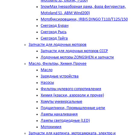
Motoland S2, Ekonik, T-200)
SnowMax (неразборная рама, фара фигуристая,
Motoland S1, ABM Wind200)
Мотобуксировщики, IRBIS DINGO Т110/Т125/150
Снегоход Буран
Снегоход Рысь
Снегоход Тайга
Запчасти для лодочных моторов
Запчасти для лодочных моторов СССР
Лодочные моторы ZONGSHEN и запчасти
Масло, Фильтры, Химия,Прочее
Масло
Зарядные устройства
Насосы
Фильтры нулевого сопротивления
Химия (краски, аэрозоли и прочее)
Хомуты универсальные
Подшипники, Промышленные цепи
Лампы накаливания
Лампы светодиодные (LED)
Мотохимия
Запчасти для картинга, мотосамоката, электро и