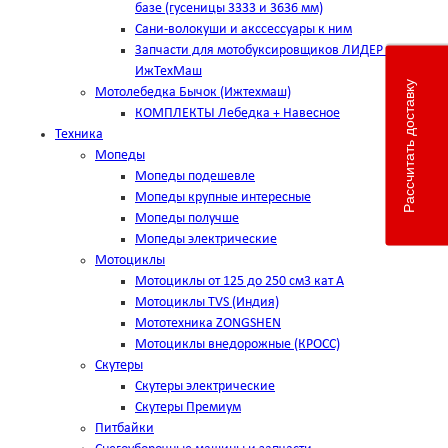
базе (гусеницы 3333 и 3636 мм)
Сани-волокуши и акссессуары к ним
Запчасти для мотобуксировщиков ЛИДЕР пр-во
ИжТехМаш
Рассчитать доставку
Мотолебедка Бычок (Ижтехмаш)
КОМПЛЕКТЫ Лебедка + Навесное
Техника
Мопеды
Мопеды подешевле
Мопеды крупные интересные
Мопеды получше
Мопеды электрические
Мотоциклы
Мотоциклы от 125 до 250 см3 кат А
Мотоциклы TVS (Индия)
Мототехника ZONGSHEN
Мотоциклы внедорожные (КРОСС)
Скутеры
Скутеры электрические
Скутеры Премиум
Питбайки