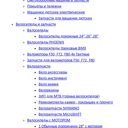
Снегоуборочные машины и запчасти
Прицепы и тележки
Машинки детские электрические
Запчасти для машинок детских
Велосипеды и запчасти
Велосипеды
Велосипеды дорожные 24",26",28"
Велосипеды PHOENIX
Велосипеды трюковые BMX
Веломоторы F50, F72, F80,4х Тактные
Запчасти для веломоторов F50, F72, F80
Велозапчасти
Вело аксессуары
Вело инструмент
Вело химия
Велорезина
ЗИП для MTB (горных велосипедов)
Ремкомплекты камер , покрышек и прочего
Велозапчасти SHIMANO
Велозапчасти MicroSHIFT
Велосипеды с МОТОРОМ
1 Обычные дорожники 28" с мотором