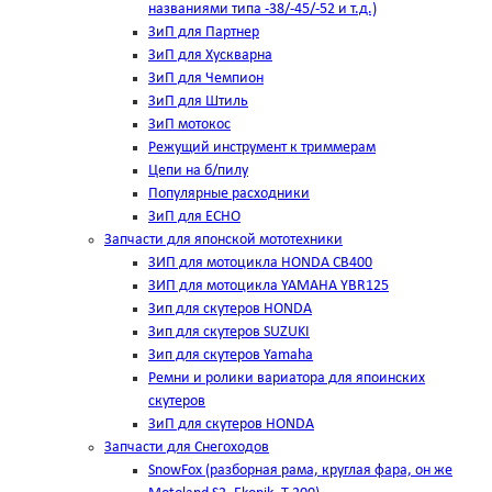
названиями типа -38/-45/-52 и т.д.)
ЗиП для Партнер
ЗиП для Хускварна
ЗиП для Чемпион
ЗиП для Штиль
ЗиП мотокос
Режущий инструмент к триммерам
Цепи на б/пилу
Популярные расходники
ЗиП для ЕСНО
Запчасти для японской мототехники
ЗИП для мотоцикла HONDA CB400
ЗИП для мотоцикла YAMAHA YBR125
Зип для скутеров HONDA
Зип для скутеров SUZUKI
Зип для скутеров Yamaha
Ремни и ролики вариатора для япоинских
скутеров
ЗиП для скутеров HONDA
Запчасти для Снегоходов
SnowFox (разборная рама, круглая фара, он же