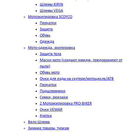
Шлемы KIRIN
Шлемы VEGA
Мотоэкипировка SCOYCO
Перчатки
Защита
Обувь
Одежда
Мото-одежда, экипировка
Защита тела
Маски мото (создают имидж, предохраняют от
пыли)
Обувь мото
Очки для езды на скутере/мотоцикле/АТВ
Перчатки
Подшлемники
Сумки, рюкзаки
2 Мотоэкипировка PRO-BIKER
Очки VEMAR
Куртки
Вело Шлема
Зимние товары, туризм