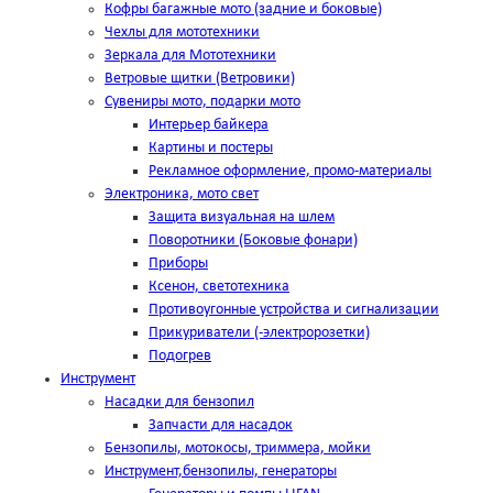
Кофры багажные мото (задние и боковые)
Чехлы для мототехники
Зеркала для Мототехники
Ветровые щитки (Ветровики)
Сувениры мото, подарки мото
Интерьер байкера
Картины и постеры
Рекламное оформление, промо-материалы
Электроника, мото свет
Защита визуальная на шлем
Поворотники (Боковые фонари)
Приборы
Ксенон, светотехника
Противоугонные устройства и сигнализации
Прикуриватели (-электророзетки)
Подогрев
Инструмент
Насадки для бензопил
Запчасти для насадок
Бензопилы, мотокосы, триммера, мойки
Инструмент,бензопилы, генераторы