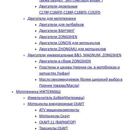
также раздел "ЗИП снегоход Буран")
Двигатели дизельные
C178F,С186FD,C188F,C188FD,C192FD
Двигатели для мототехники
Двигатели для питбайков
Двигатели ВАНЧАНГ
Двигатели ZONGSHEN
Двигатели LONCIN для мотоциклов
Двигатели ZHONGMU для мотоциклов
Двигатели универсальные B&S, MAGNUM, ZONGSHEN
Двигатели в сборе ZONGSHEN
Пластины и шкивы (прочие см. в мотоблоках и
запчастях Лифан)
Масло рекомендуемое (более широкий выбор в
Прочие товары/Масла)
Мототехника ИЖТЕХМАШ
Измельчитель Бобер(Ижтехмаш)
Мотоциклы внедорожные СКАУТ
ATV машинокомплекты
Мотоциклы Скаут
СКАУТ-11 (ВАРИАТОР)
Трициклы СКАУТ