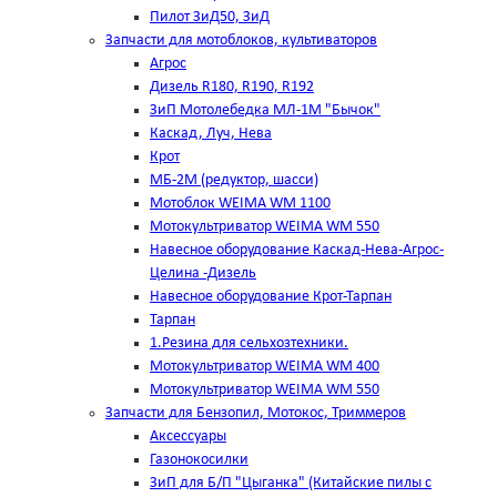
Пилот ЗиД50, ЗиД
Запчасти для мотоблоков, культиваторов
Агрос
Дизель R180, R190, R192
ЗиП Мотолебедка МЛ-1М "Бычок"
Каскад, Луч, Нева
Крот
МБ-2М (редуктор, шасси)
Мотоблок WEIMA WM 1100
Мотокультриватор WEIMA WM 550
Навесное оборудование Каскад-Нева-Агрос-
Целина -Дизель
Навесное оборудование Крот-Тарпан
Тарпан
1.Резина для сельхозтехники.
Мотокультриватор WEIMA WM 400
Мотокультриватор WEIMA WM 550
Запчасти для Бензопил, Мотокос, Триммеров
Аксессуары
Газонокосилки
ЗиП для Б/П "Цыганка" (Китайские пилы с