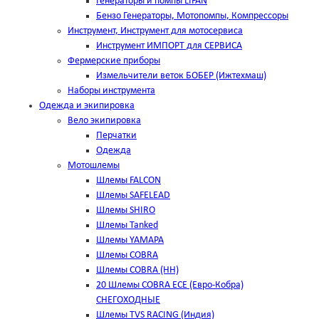
Генераторы и помпы LIFAN
Бензо Генераторы, Мотопомпы, Компрессоры
Инструмент, Инструмент для мотосервиса
Инструмент ИМПОРТ для СЕРВИСА
Фермерские приборы
Измельчители веток БОБЕР (Ижтехмаш)
Наборы инструмента
Одежда и экипировка
Вело экипировка
Перчатки
Одежда
Мотошлемы
Шлемы FALCON
Шлемы SAFELEAD
Шлемы SHIRO
Шлемы Tanked
Шлемы YAMAPA
Шлемы COBRA
Шлемы COBRA (HH)
20 Шлемы COBRA ECE (Евро-Кобра)
СНЕГОХОДНЫЕ
Шлемы TVS RACING (Индия)