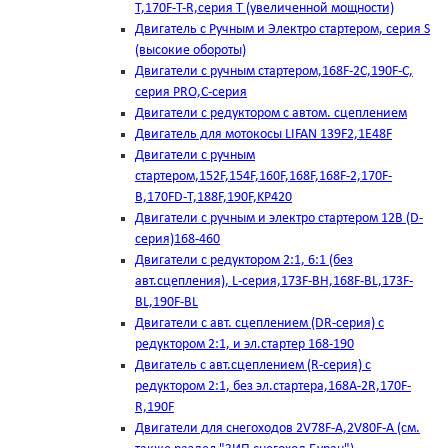
T,170F-T-R,серия Т (увеличенной мощности)
Двигатель с Ручным и Электро стартером, серия S
(высокие обороты)
Двигатели с ручным стартером,168F-2C,190F-C,
серия PRO,C-серия
Двигатели с редуктором с автом. сцеплением
Двигатель для мотокосы LIFAN 139F2,1E48F
Двигатели с ручным
стартером,152F,154F,160F,168F,168F-2,170F-
B,170FD-T,188F,190F,KP420
Двигатели с ручным и электро стартером 12В (D-
серия)168-460
Двигатели с редуктором 2:1, 6:1 (без
авт.сцепления), L-серия,173F-BH,168F-BL,173F-
BL,190F-BL
Двигатели с авт. сцеплением (DR-серия) с
редуктором 2:1, и эл.стартер 168-190
Двигатель с авт.сцеплением (R-серия) с
редуктором 2:1, без эл.стартера,168А-2R,170F-
R,190F
Двигатели для снегоходов 2V78F-A,2V80F-A (см.