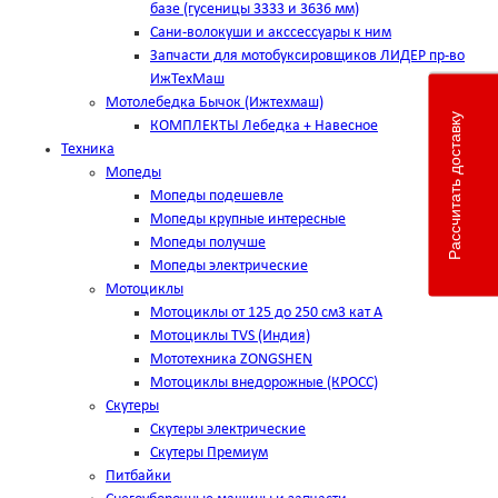
базе (гусеницы 3333 и 3636 мм)
Сани-волокуши и акссессуары к ним
Запчасти для мотобуксировщиков ЛИДЕР пр-во
ИжТехМаш
Мотолебедка Бычок (Ижтехмаш)
Рассчитать доставку
КОМПЛЕКТЫ Лебедка + Навесное
Техника
Мопеды
Мопеды подешевле
Мопеды крупные интересные
Мопеды получше
Мопеды электрические
Мотоциклы
Мотоциклы от 125 до 250 см3 кат А
Мотоциклы TVS (Индия)
Мототехника ZONGSHEN
Мотоциклы внедорожные (КРОСС)
Скутеры
Скутеры электрические
Скутеры Премиум
Питбайки