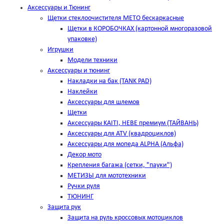
Аксессуары и Тюнинг
Щетки стеклоочистителя METO бескаркасные
Щетки в КОРОБОЧКАХ (картонной многоразовой
упаковке)
Игрушки
Модели техники
Аксессуары и тюнинг
Накладки на бак (TANK PAD)
Наклейки
Аксессуары для шлемов
Щетки
Аксессуары KAITI, HEBE премиум (ТАЙВАНЬ)
Аксессуары для ATV (квадроциклов)
Аксессуары для мопеда ALPHA (Альфа)
Декор мото
Крепления багажа (сетки, "пауки")
МЕТИЗЫ для мототехники
Ручки руля
ТЮНИНГ
Защита рук
Защита на руль кроссовых мотоциклов