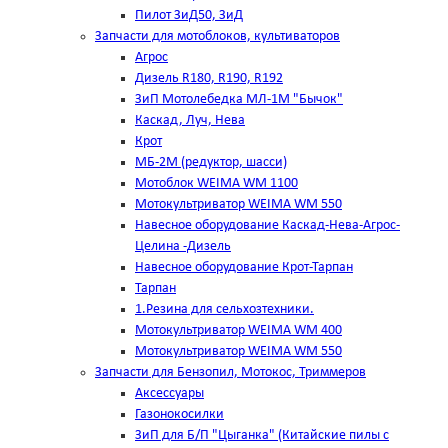
Пилот ЗиД50, ЗиД
Запчасти для мотоблоков, культиваторов
Агрос
Дизель R180, R190, R192
ЗиП Мотолебедка МЛ-1М "Бычок"
Каскад, Луч, Нева
Крот
МБ-2М (редуктор, шасси)
Мотоблок WEIMA WM 1100
Мотокультриватор WEIMA WM 550
Навесное оборудование Каскад-Нева-Агрос-
Целина -Дизель
Навесное оборудование Крот-Тарпан
Тарпан
1.Резина для сельхозтехники.
Мотокультриватор WEIMA WM 400
Мотокультриватор WEIMA WM 550
Запчасти для Бензопил, Мотокос, Триммеров
Аксессуары
Газонокосилки
ЗиП для Б/П "Цыганка" (Китайские пилы с