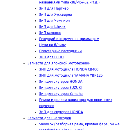
названиями типа -38/-45/-52 и т.д.)
ЗиП для Партнер
ЗиП для Хускварна
ЗиП для Чемпион
ЗиП для Штиль
ЗиП мотокос
Режущий инструмент к триммерам
Цепи на б/пилу
Популярные расходники
ЗиП для ЕСНО
Запчасти для японской мототехники
ЗИП для мотоцикла HONDA CB400
ЗИП для мотоцикла YAMAHA YBR125
Зип для скутеров HONDA
Зип для скутеров SUZUKI
Зип для скутеров Yamaha
Ремни и ролики вариатора для япоинских
скутеров
ЗиП для скутеров HONDA
Запчасти для Снегоходов
SnowFox (разборная рама, круглая фара, он же