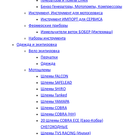
Генераторы и помпы LIFAN
Бензо Генераторы, Мотопомпы, Компрессоры
Инструмент, Инструмент для мотосервиса
Инструмент ИМПОРТ для СЕРВИСА
Фермерские приборы
Измельчители веток БОБЕР (Ижтехмаш)
Наборы инструмента
Одежда и экипировка
Вело экипировка
Перчатки
Одежда
Мотошлемы
Шлемы FALCON
Шлемы SAFELEAD
Шлемы SHIRO
Шлемы Tanked
Шлемы YAMAPA
Шлемы COBRA
Шлемы COBRA (HH)
20 Шлемы COBRA ECE (Евро-Кобра)
СНЕГОХОДНЫЕ
Шлемы TVS RACING (Индия)