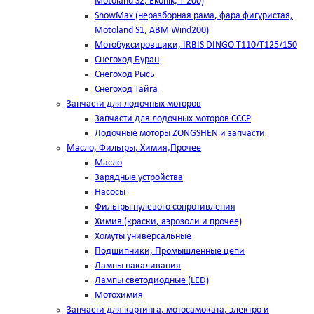
Motoland S2, Ekonik, T-200)
SnowMax (неразборная рама, фара фигуристая,
Motoland S1, ABM Wind200)
Мотобуксировщики, IRBIS DINGO Т110/Т125/150
Снегоход Буран
Снегоход Рысь
Снегоход Тайга
Запчасти для лодочных моторов
Запчасти для лодочных моторов СССР
Лодочные моторы ZONGSHEN и запчасти
Масло, Фильтры, Химия,Прочее
Масло
Зарядные устройства
Насосы
Фильтры нулевого сопротивления
Химия (краски, аэрозоли и прочее)
Хомуты универсальные
Подшипники, Промышленные цепи
Лампы накаливания
Лампы светодиодные (LED)
Мотохимия
Запчасти для картинга, мотосамоката, электро и