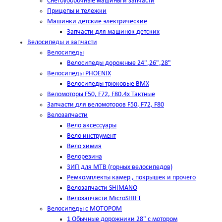
Снегоуборочные машины и запчасти
Прицепы и тележки
Машинки детские электрические
Запчасти для машинок детских
Велосипеды и запчасти
Велосипеды
Велосипеды дорожные 24",26",28"
Велосипеды PHOENIX
Велосипеды трюковые BMX
Веломоторы F50, F72, F80,4х Тактные
Запчасти для веломоторов F50, F72, F80
Велозапчасти
Вело аксессуары
Вело инструмент
Вело химия
Велорезина
ЗИП для MTB (горных велосипедов)
Ремкомплекты камер , покрышек и прочего
Велозапчасти SHIMANO
Велозапчасти MicroSHIFT
Велосипеды с МОТОРОМ
1 Обычные дорожники 28" с мотором