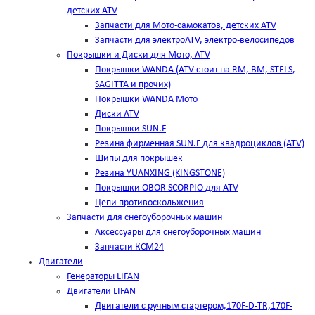
детских ATV
Запчасти для Мото-самокатов, детских ATV
Запчасти для электроATV, электро-велосипедов
Покрышки и Диски для Мото, ATV
Покрышки WANDA (АТV стоит на RM, BM, STELS,
SAGITTA и прочих)
Покрышки WANDA Мото
Диски ATV
Покрышки SUN.F
Резина фирменная SUN.F для квадроциклов (АТV)
Шипы для покрышек
Резина YUANXING (KINGSTONE)
Покрышки OBOR SCORPIO для ATV
Цепи противоскольжения
Запчасти для снегоуборочных машин
Аксессуары для снегоуборочных машин
Запчасти КСМ24
Двигатели
Генераторы LIFAN
Двигатели LIFAN
Двигатели с ручным стартером,170F-D-TR,170F-