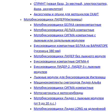
СПРИНТ (новая база, 2х местный, электростартер,
фара, аккумулятор)
Аксессуары и опции для мотоциклов СКАУТ
Мотобуксировщики ЛИДЕР(Ижтехмаш)
Мотобуксировщики БЕЛКА сверхкомпактные
Мотобуксировщики ДЕЛЬТА компактные
Мотобуксировщики СИГМА компактные с
лыжным или седельным модулем
Буксировщики компактные БЕЛКА на ВАРИАТОРЕ
(гусеница 380 мм)
Мотобуксировщики ЛИДЕР без лыжного модуля
Буксировщики компактные СИГМА-4
Буксировщики ЛИДЕР-2, ЛИДЕР-3 c лыжным
модулем
Лыжные модули для буксировщиков Ижтехмаш
Машинокомплекты снегоходов Лидер Альфа
Мотобуксировщики СИГМА компактные
Мотоснегокаты и мотосноуборды
Мотобуксировщики Лидер с лыжным модулем
(от 9 до 20 л.с.)
Мотобуксировщики Лидер LONG на удлинённой