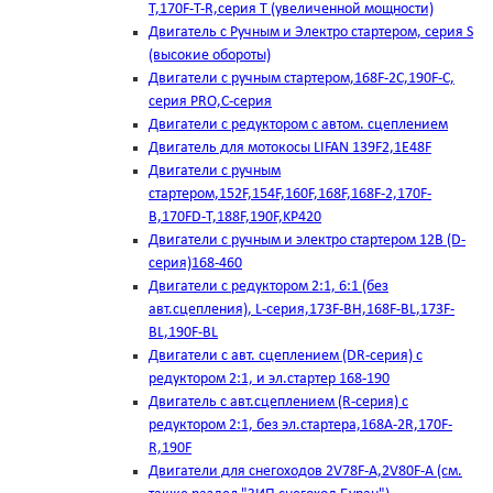
T,170F-T-R,серия Т (увеличенной мощности)
Двигатель с Ручным и Электро стартером, серия S
(высокие обороты)
Двигатели с ручным стартером,168F-2C,190F-C,
серия PRO,C-серия
Двигатели с редуктором с автом. сцеплением
Двигатель для мотокосы LIFAN 139F2,1E48F
Двигатели с ручным
стартером,152F,154F,160F,168F,168F-2,170F-
B,170FD-T,188F,190F,KP420
Двигатели с ручным и электро стартером 12В (D-
серия)168-460
Двигатели с редуктором 2:1, 6:1 (без
авт.сцепления), L-серия,173F-BH,168F-BL,173F-
BL,190F-BL
Двигатели с авт. сцеплением (DR-серия) с
редуктором 2:1, и эл.стартер 168-190
Двигатель с авт.сцеплением (R-серия) с
редуктором 2:1, без эл.стартера,168А-2R,170F-
R,190F
Двигатели для снегоходов 2V78F-A,2V80F-A (см.