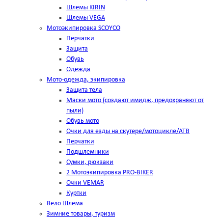
Шлемы KIRIN
Шлемы VEGA
Мотоэкипировка SCOYCO
Перчатки
Защита
Обувь
Одежда
Мото-одежда, экипировка
Защита тела
Маски мото (создают имидж, предохраняют от
пыли)
Обувь мото
Очки для езды на скутере/мотоцикле/АТВ
Перчатки
Подшлемники
Сумки, рюкзаки
2 Мотоэкипировка PRO-BIKER
Очки VEMAR
Куртки
Вело Шлема
Зимние товары, туризм