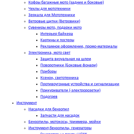
Кофры багажные мото (задние и боковые)
Чехлы для мототехники
Зеркала для Мототехники
Ветровые щитки (Ветровики)
Сувениры мото, подарки мото
Интерьер байкера
Картины и постеры
Рекламное оформление, промо-материалы
Электроника, мото свет
Защита визуальная на шлем
Поворотники (Боковые фонари)
Приборы
Ксенон, светотехника
Противоугонные устройства и сигнализации
Прикуриватели (-электророзетки)
Подогрев
Инструмент
Насадки для бензопил
Запчасти для насадок
Бензопилы, мотокосы, триммера, мойки
Инструмент,бензопилы, генераторы