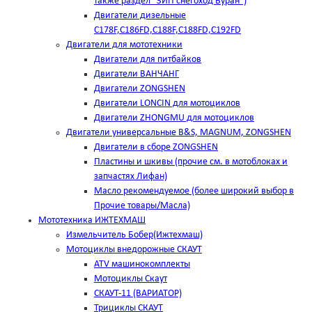
также раздел "ЗИП снегоход Буран")
Двигатели дизельные
C178F,С186FD,C188F,C188FD,C192FD
Двигатели для мототехники
Двигатели для питбайков
Двигатели ВАНЧАНГ
Двигатели ZONGSHEN
Двигатели LONCIN для мотоциклов
Двигатели ZHONGMU для мотоциклов
Двигатели универсальные B&S, MAGNUM, ZONGSHEN
Двигатели в сборе ZONGSHEN
Пластины и шкивы (прочие см. в мотоблоках и
запчастях Лифан)
Масло рекомендуемое (более широкий выбор в
Прочие товары/Масла)
Мототехника ИЖТЕХМАШ
Измельчитель Бобер(Ижтехмаш)
Мотоциклы внедорожные СКАУТ
ATV машинокомплекты
Мотоциклы Скаут
СКАУТ-11 (ВАРИАТОР)
Трициклы СКАУТ