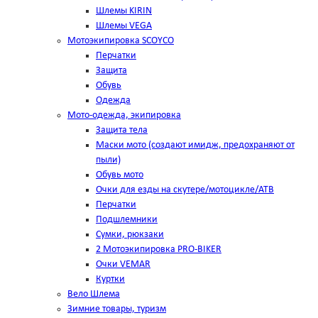
Шлемы KIRIN
Шлемы VEGA
Мотоэкипировка SCOYCO
Перчатки
Защита
Обувь
Одежда
Мото-одежда, экипировка
Защита тела
Маски мото (создают имидж, предохраняют от
пыли)
Обувь мото
Очки для езды на скутере/мотоцикле/АТВ
Перчатки
Подшлемники
Сумки, рюкзаки
2 Мотоэкипировка PRO-BIKER
Очки VEMAR
Куртки
Вело Шлема
Зимние товары, туризм