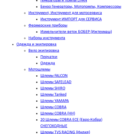
Генераторы и помпы LIFAN
Бензо Генераторы, Мотопомпы, Компрессоры
Инструмент, Инструмент для мотосервиса
Инструмент ИМПОРТ для СЕРВИСА
Фермерские приборы
Измельчители веток БОБЕР (Ижтехмаш)
Наборы инструмента
Одежда и экипировка
Вело экипировка
Перчатки
Одежда
Мотошлемы
Шлемы FALCON
Шлемы SAFELEAD
Шлемы SHIRO
Шлемы Tanked
Шлемы YAMAPA
Шлемы COBRA
Шлемы COBRA (HH)
20 Шлемы COBRA ECE (Евро-Кобра)
СНЕГОХОДНЫЕ
Шлемы TVS RACING (Индия)