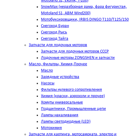
Motoland S2, Ekonik, T-200)
SnowMax (неразборная рама, фара фигуристая,
Motoland S1, ABM Wind200)
Мотобуксировщики, IRBIS DINGO Т110/Т125/150
Снегоход Буран
Снегоход Рысь
Снегоход Тайга
Запчасти для лодочных моторов
Запчасти для лодочных моторов СССР
Лодочные моторы ZONGSHEN и запчасти
Масло, Фильтры, Химия,Прочее
Масло
Зарядные устройства
Насосы
Фильтры нулевого сопротивления
Химия (краски, аэрозоли и прочее)
Хомуты универсальные
Подшипники, Промышленные цепи
Лампы накаливания
Лампы светодиодные (LED)
Мотохимия
Запчасти для картинга, мотосамоката, электро и