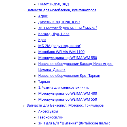
Пилот ЗиД50, ЗиД
Запчасти для мотоблоков, культиваторов
Агрос
Дизель R180, R190, R192
ЗиП Мотолебедка МЛ-1М "Бычок"
Каскад, Луч, Нева
Крот
МБ-2М (редуктор, шасси)
Мотоблок WEIMA WM 1100
Мотокультриватор WEIMA WM 550
Навесное оборудование Каскад-Нева-Агрос-
Целина -Дизель
Навесное оборудование Крот-Тарпан
Тарпан
1.Резина для сельхозтехники.
Мотокультриватор WEIMA WM 400
Мотокультриватор WEIMA WM 550
Запчасти для Бензопил, Мотокос, Триммеров
Аксессуары
Газонокосилки
ЗиП для Б/П "Цыганка" (Китайские пилы с