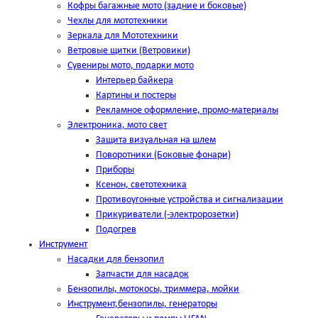
Кофры багажные мото (задние и боковые)
Чехлы для мототехники
Зеркала для Мототехники
Ветровые щитки (Ветровики)
Сувениры мото, подарки мото
Интерьер байкера
Картины и постеры
Рекламное оформление, промо-материалы
Электроника, мото свет
Защита визуальная на шлем
Поворотники (Боковые фонари)
Приборы
Ксенон, светотехника
Противоугонные устройства и сигнализации
Прикуриватели (-электророзетки)
Подогрев
Инструмент
Насадки для бензопил
Запчасти для насадок
Бензопилы, мотокосы, триммера, мойки
Инструмент,бензопилы, генераторы