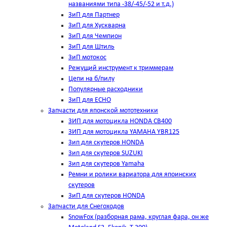
названиями типа -38/-45/-52 и т.д.)
ЗиП для Партнер
ЗиП для Хускварна
ЗиП для Чемпион
ЗиП для Штиль
ЗиП мотокос
Режущий инструмент к триммерам
Цепи на б/пилу
Популярные расходники
ЗиП для ЕСНО
Запчасти для японской мототехники
ЗИП для мотоцикла HONDA CB400
ЗИП для мотоцикла YAMAHA YBR125
Зип для скутеров HONDA
Зип для скутеров SUZUKI
Зип для скутеров Yamaha
Ремни и ролики вариатора для япоинских
скутеров
ЗиП для скутеров HONDA
Запчасти для Снегоходов
SnowFox (разборная рама, круглая фара, он же