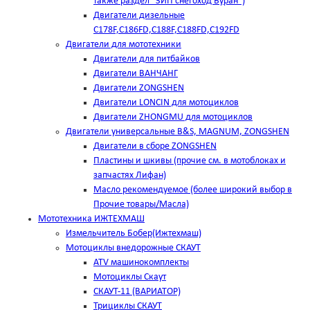
также раздел "ЗИП снегоход Буран")
Двигатели дизельные
C178F,С186FD,C188F,C188FD,C192FD
Двигатели для мототехники
Двигатели для питбайков
Двигатели ВАНЧАНГ
Двигатели ZONGSHEN
Двигатели LONCIN для мотоциклов
Двигатели ZHONGMU для мотоциклов
Двигатели универсальные B&S, MAGNUM, ZONGSHEN
Двигатели в сборе ZONGSHEN
Пластины и шкивы (прочие см. в мотоблоках и
запчастях Лифан)
Масло рекомендуемое (более широкий выбор в
Прочие товары/Масла)
Мототехника ИЖТЕХМАШ
Измельчитель Бобер(Ижтехмаш)
Мотоциклы внедорожные СКАУТ
ATV машинокомплекты
Мотоциклы Скаут
СКАУТ-11 (ВАРИАТОР)
Трициклы СКАУТ