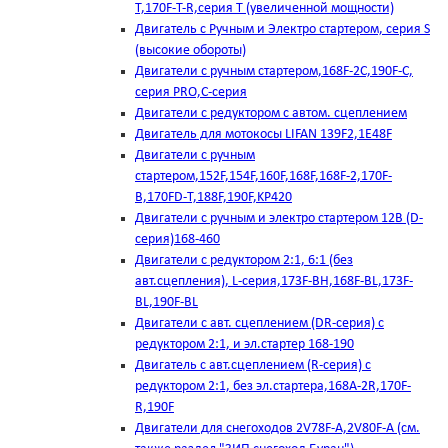
T,170F-T-R,серия Т (увеличенной мощности)
Двигатель с Ручным и Электро стартером, серия S
(высокие обороты)
Двигатели с ручным стартером,168F-2C,190F-C,
серия PRO,C-серия
Двигатели с редуктором с автом. сцеплением
Двигатель для мотокосы LIFAN 139F2,1E48F
Двигатели с ручным
стартером,152F,154F,160F,168F,168F-2,170F-
B,170FD-T,188F,190F,KP420
Двигатели с ручным и электро стартером 12В (D-
серия)168-460
Двигатели с редуктором 2:1, 6:1 (без
авт.сцепления), L-серия,173F-BH,168F-BL,173F-
BL,190F-BL
Двигатели с авт. сцеплением (DR-серия) с
редуктором 2:1, и эл.стартер 168-190
Двигатель с авт.сцеплением (R-серия) с
редуктором 2:1, без эл.стартера,168А-2R,170F-
R,190F
Двигатели для снегоходов 2V78F-A,2V80F-A (см.