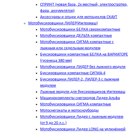
СПРИНТ (новая база, 2х местный, электростартер,
фара, аккумулятор)
Аксессуары и опции для мотоциклов СКАУТ
Мотобуксировщики ЛИДЕР(Ижтехмаш)
Мотобуксировщики БЕЛКА сверхкомпактные
Мотобуксировщики ДЕЛЬТА компактные
Мотобуксировщики СИГМА компактные с
лыжным или седельным модулем
Буксировщики компактные БЕЛКА на ВАРИАТОРЕ
(гусеница 380 мм)
Мотобуксировщики ЛИДЕР без лыжного модуля
Буксировщики компактные СИГМА-4
Буксировщики ЛИДЕР-2, ЛИДЕР-3 c лыжным
модулем
Лыжные модули для буксировщиков Ижтехмаш
Машинокомплекты снегоходов Лидер Альфа
Мотобуксировщики СИГМА компактные
Мотоснегокаты и мотосноуборды
Мотобуксировщики Лидер с лыжным модулем
(от 9 до 20 л.с.)
Мотобуксировщики Лидер LONG на удлинённой