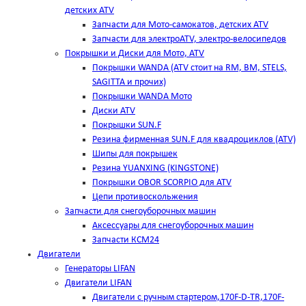
детских ATV
Запчасти для Мото-самокатов, детских ATV
Запчасти для электроATV, электро-велосипедов
Покрышки и Диски для Мото, ATV
Покрышки WANDA (АТV стоит на RM, BM, STELS,
SAGITTA и прочих)
Покрышки WANDA Мото
Диски ATV
Покрышки SUN.F
Резина фирменная SUN.F для квадроциклов (АТV)
Шипы для покрышек
Резина YUANXING (KINGSTONE)
Покрышки OBOR SCORPIO для ATV
Цепи противоскольжения
Запчасти для снегоуборочных машин
Аксессуары для снегоуборочных машин
Запчасти КСМ24
Двигатели
Генераторы LIFAN
Двигатели LIFAN
Двигатели с ручным стартером,170F-D-TR,170F-