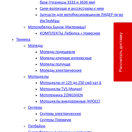
базе (гусеницы 3333 и 3636 мм)
Сани-волокуши и акссессуары к ним
Запчасти для мотобуксировщиков ЛИДЕР пр-во
ИжТехМаш
Мотолебедка Бычок (Ижтехмаш)
КОМПЛЕКТЫ Лебедка + Навесное
Рассчитать доставку
Техника
Мопеды
Мопеды подешевле
Мопеды крупные интересные
Мопеды получше
Мопеды электрические
Мотоциклы
Мотоциклы от 125 до 250 см3 кат А
Мотоциклы TVS (Индия)
Мототехника ZONGSHEN
Мотоциклы внедорожные (КРОСС)
Скутеры
Скутеры электрические
Скутеры Премиум
Питбайки