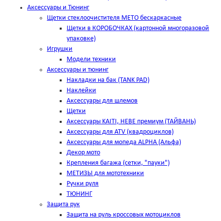
Аксессуары и Тюнинг
Щетки стеклоочистителя METO бескаркасные
Щетки в КОРОБОЧКАХ (картонной многоразовой
упаковке)
Игрушки
Модели техники
Аксессуары и тюнинг
Накладки на бак (TANK PAD)
Наклейки
Аксессуары для шлемов
Щетки
Аксессуары KAITI, HEBE премиум (ТАЙВАНЬ)
Аксессуары для ATV (квадроциклов)
Аксессуары для мопеда ALPHA (Альфа)
Декор мото
Крепления багажа (сетки, "пауки")
МЕТИЗЫ для мототехники
Ручки руля
ТЮНИНГ
Защита рук
Защита на руль кроссовых мотоциклов