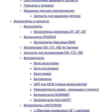
Снегоуборочные машины и запчасти
Прицепы и тележки
Машинки детские электрические
Запчасти для машинок детских
Велосипеды и запчасти
Велосипеды
Велосипеды дорожные 24",26",28"
Велосипеды PHOENIX
Велосипеды трюковые BMX
Веломоторы F50, F72, F80,4х Тактные
Запчасти для веломоторов F50, F72, F80
Велозапчасти
Вело аксессуары
Вело инструмент
Вело химия
Велорезина
ЗИП для MTB (горных велосипедов)
Ремкомплекты камер , покрышек и прочего
Велозапчасти SHIMANO
Велозапчасти MicroSHIFT
Велосипеды с МОТОРОМ
1 Обычные дорожники 28" с мотором