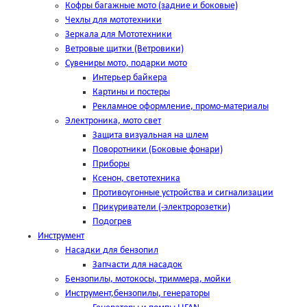
Кофры багажные мото (задние и боковые)
Чехлы для мототехники
Зеркала для Мототехники
Ветровые щитки (Ветровики)
Сувениры мото, подарки мото
Интерьер байкера
Картины и постеры
Рекламное оформление, промо-материалы
Электроника, мото свет
Защита визуальная на шлем
Поворотники (Боковые фонари)
Приборы
Ксенон, светотехника
Противоугонные устройства и сигнализации
Прикуриватели (-электророзетки)
Подогрев
Инструмент
Насадки для бензопил
Запчасти для насадок
Бензопилы, мотокосы, триммера, мойки
Инструмент,бензопилы, генераторы