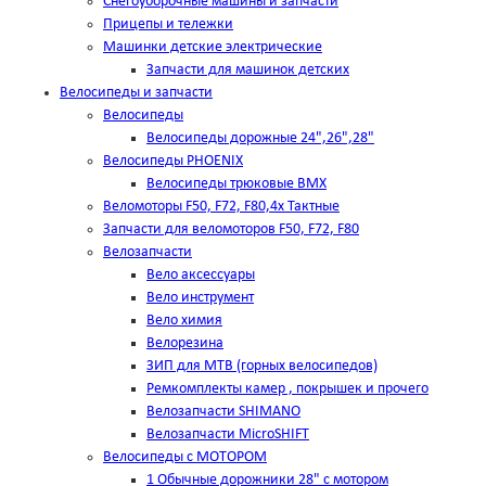
Снегоуборочные машины и запчасти
Прицепы и тележки
Машинки детские электрические
Запчасти для машинок детских
Велосипеды и запчасти
Велосипеды
Велосипеды дорожные 24",26",28"
Велосипеды PHOENIX
Велосипеды трюковые BMX
Веломоторы F50, F72, F80,4х Тактные
Запчасти для веломоторов F50, F72, F80
Велозапчасти
Вело аксессуары
Вело инструмент
Вело химия
Велорезина
ЗИП для MTB (горных велосипедов)
Ремкомплекты камер , покрышек и прочего
Велозапчасти SHIMANO
Велозапчасти MicroSHIFT
Велосипеды с МОТОРОМ
1 Обычные дорожники 28" с мотором