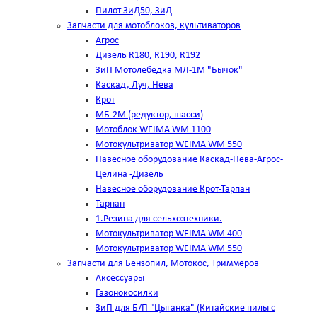
Пилот ЗиД50, ЗиД
Запчасти для мотоблоков, культиваторов
Агрос
Дизель R180, R190, R192
ЗиП Мотолебедка МЛ-1М "Бычок"
Каскад, Луч, Нева
Крот
МБ-2М (редуктор, шасси)
Мотоблок WEIMA WM 1100
Мотокультриватор WEIMA WM 550
Навесное оборудование Каскад-Нева-Агрос-
Целина -Дизель
Навесное оборудование Крот-Тарпан
Тарпан
1.Резина для сельхозтехники.
Мотокультриватор WEIMA WM 400
Мотокультриватор WEIMA WM 550
Запчасти для Бензопил, Мотокос, Триммеров
Аксессуары
Газонокосилки
ЗиП для Б/П "Цыганка" (Китайские пилы с