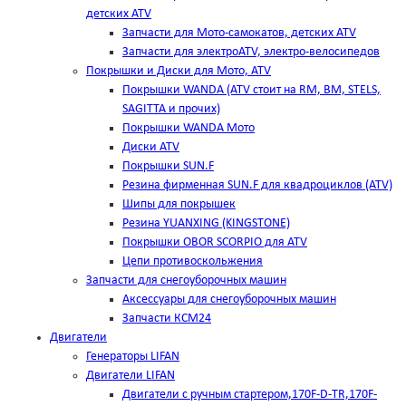
детских ATV
Запчасти для Мото-самокатов, детских ATV
Запчасти для электроATV, электро-велосипедов
Покрышки и Диски для Мото, ATV
Покрышки WANDA (АТV стоит на RM, BM, STELS,
SAGITTA и прочих)
Покрышки WANDA Мото
Диски ATV
Покрышки SUN.F
Резина фирменная SUN.F для квадроциклов (АТV)
Шипы для покрышек
Резина YUANXING (KINGSTONE)
Покрышки OBOR SCORPIO для ATV
Цепи противоскольжения
Запчасти для снегоуборочных машин
Аксессуары для снегоуборочных машин
Запчасти КСМ24
Двигатели
Генераторы LIFAN
Двигатели LIFAN
Двигатели с ручным стартером,170F-D-TR,170F-