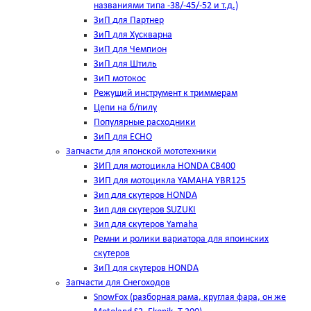
названиями типа -38/-45/-52 и т.д.)
ЗиП для Партнер
ЗиП для Хускварна
ЗиП для Чемпион
ЗиП для Штиль
ЗиП мотокос
Режущий инструмент к триммерам
Цепи на б/пилу
Популярные расходники
ЗиП для ЕСНО
Запчасти для японской мототехники
ЗИП для мотоцикла HONDA CB400
ЗИП для мотоцикла YAMAHA YBR125
Зип для скутеров HONDA
Зип для скутеров SUZUKI
Зип для скутеров Yamaha
Ремни и ролики вариатора для япоинских
скутеров
ЗиП для скутеров HONDA
Запчасти для Снегоходов
SnowFox (разборная рама, круглая фара, он же