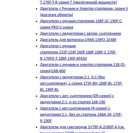
T,170F-T-R,серия Т (увеличенной мощности)
Двигатель с Ручным и Электро стартером, серия S
(высокие обороты)
Двигатели с ручным стартером,168F-2C,190F-C,
серия PRO,C-серия
Двигатели с редуктором с автом. сцеплением
Двигатель для мотокосы LIFAN 139F2,1E48F
Двигатели с ручным
стартером,152F,154F,160F,168F,168F-2,170F-
B,170FD-T,188F,190F,KP420
Двигатели с ручным и электро стартером 12В (D-
серия)168-460
Двигатели с редуктором 2:1, 6:1 (без
авт.сцепления), L-серия,173F-BH,168F-BL,173F-
BL,190F-BL
Двигатели с авт. сцеплением (DR-серия) с
редуктором 2:1, и эл.стартер 168-190
Двигатель с авт.сцеплением (R-серия) с
редуктором 2:1, без эл.стартера,168А-2R,170F-
R,190F
Двигатели для снегоходов 2V78F-A,2V80F-A (см.