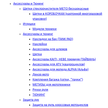
Аксессуары и Тюнинг
Щетки стеклоочистителя METO бескаркасные
Щетки в КОРОБОЧКАХ (картонной многоразовой
упаковке)
Игрушки
Модели техники
Аксессуары и тюнинг
Накладки на бак (TANK PAD)
Наклейки
Аксессуары для шлемов
Щетки
Аксессуары KAITI, HEBE премиум (ТАЙВАНЬ)
Аксессуары для ATV (квадроциклов)
Аксессуары для мопеда ALPHA (Альфа)
Декор мото
Крепления багажа (сетки, "пауки")
МЕТИЗЫ для мототехники
Ручки руля
ТЮНИНГ
Защита рук
Защита на руль кроссовых мотоциклов