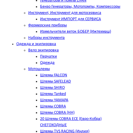
Генераторы и помпы LIFAN
Бензо Генераторы, Мотопомпы, Компрессоры
Инструмент, Инструмент для мотосервиса
Инструмент ИМПОРТ для СЕРВИСА
Фермерские приборы
Измельчители веток БОБЕР (Ижтехмаш)
Наборы инструмента
Одежда и экипировка
Вело экипировка
Перчатки
Одежда
Мотошлемы
Шлемы FALCON
Шлемы SAFELEAD
Шлемы SHIRO
Шлемы Tanked
Шлемы YAMAPA
Шлемы COBRA
Шлемы COBRA (HH)
20 Шлемы COBRA ECE (Евро-Кобра)
СНЕГОХОДНЫЕ
Шлемы TVS RACING (Индия)