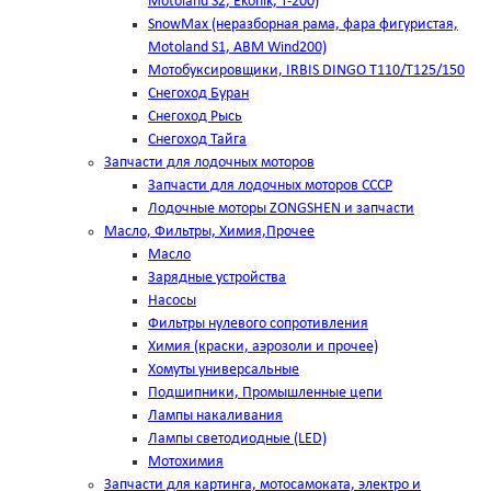
Motoland S2, Ekonik, T-200)
SnowMax (неразборная рама, фара фигуристая,
Motoland S1, ABM Wind200)
Мотобуксировщики, IRBIS DINGO Т110/Т125/150
Снегоход Буран
Снегоход Рысь
Снегоход Тайга
Запчасти для лодочных моторов
Запчасти для лодочных моторов СССР
Лодочные моторы ZONGSHEN и запчасти
Масло, Фильтры, Химия,Прочее
Масло
Зарядные устройства
Насосы
Фильтры нулевого сопротивления
Химия (краски, аэрозоли и прочее)
Хомуты универсальные
Подшипники, Промышленные цепи
Лампы накаливания
Лампы светодиодные (LED)
Мотохимия
Запчасти для картинга, мотосамоката, электро и