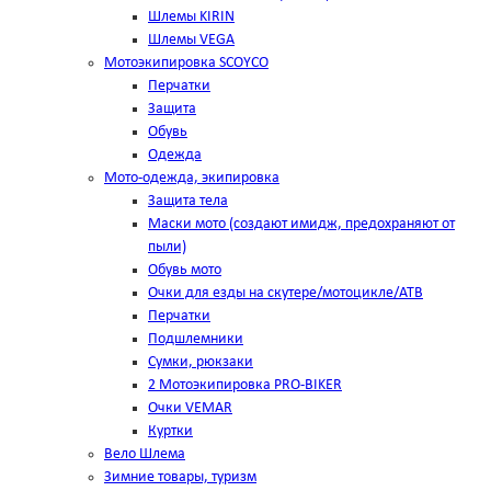
Шлемы KIRIN
Шлемы VEGA
Мотоэкипировка SCOYCO
Перчатки
Защита
Обувь
Одежда
Мото-одежда, экипировка
Защита тела
Маски мото (создают имидж, предохраняют от
пыли)
Обувь мото
Очки для езды на скутере/мотоцикле/АТВ
Перчатки
Подшлемники
Сумки, рюкзаки
2 Мотоэкипировка PRO-BIKER
Очки VEMAR
Куртки
Вело Шлема
Зимние товары, туризм