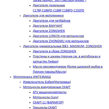
также раздел "ЗИП снегоход Буран")
Двигатели дизельные
C178F,С186FD,C188F,C188FD,C192FD
Двигатели для мототехники
Двигатели для питбайков
Двигатели ВАНЧАНГ
Двигатели ZONGSHEN
Двигатели LONCIN для мотоциклов
Двигатели ZHONGMU для мотоциклов
Двигатели универсальные B&S, MAGNUM, ZONGSHEN
Двигатели в сборе ZONGSHEN
Пластины и шкивы (прочие см. в мотоблоках и
запчастях Лифан)
Масло рекомендуемое (более широкий выбор в
Прочие товары/Масла)
Мототехника ИЖТЕХМАШ
Измельчитель Бобер(Ижтехмаш)
Мотоциклы внедорожные СКАУТ
ATV машинокомплекты
Мотоциклы Скаут
СКАУТ-11 (ВАРИАТОР)
Трициклы СКАУТ