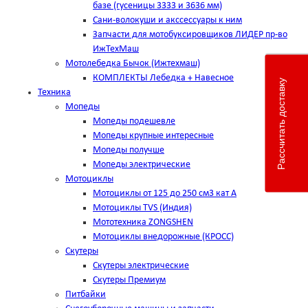
базе (гусеницы 3333 и 3636 мм)
Сани-волокуши и акссессуары к ним
Запчасти для мотобуксировщиков ЛИДЕР пр-во
ИжТехМаш
Мотолебедка Бычок (Ижтехмаш)
КОМПЛЕКТЫ Лебедка + Навесное
Рассчитать доставку
Техника
Мопеды
Мопеды подешевле
Мопеды крупные интересные
Мопеды получше
Мопеды электрические
Мотоциклы
Мотоциклы от 125 до 250 см3 кат А
Мотоциклы TVS (Индия)
Мототехника ZONGSHEN
Мотоциклы внедорожные (КРОСС)
Скутеры
Скутеры электрические
Скутеры Премиум
Питбайки