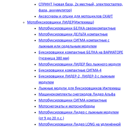
СПРИНТ (новая база, 2х местный, электростартер,
фара, аккумулятор)
Аксессуары и опции для мотоциклов СКАУТ
Мотобуксировщики ЛИДЕР(Ижтехмаш)
Мотобуксировщики БЕЛКА сверхкомпактные
Мотобуксировщики ДЕЛЬТА компактные
Мотобуксировщики СИГМА компактные с
лыжным или седельным модулем
Буксировщики компактные БЕЛКА на ВАРИАТОРЕ
(гусеница 380 мм)
Мотобуксировщики ЛИДЕР без лыжного модуля
Буксировщики компактные СИГМА-4
Буксировщики ЛИДЕР-2, ЛИДЕР-3 c лыжным
модулем
Лыжные модули для буксировщиков Ижтехмаш
Машинокомплекты снегоходов Лидер Альфа
Мотобуксировщики СИГМА компактные
Мотоснегокаты и мотосноуборды
Мотобуксировщики Лидер с лыжным модулем
(от 9 до 20 л.с.)
Мотобуксировщики Лидер LONG на удлинённой