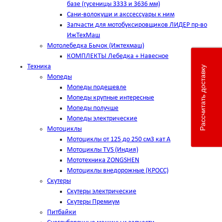
базе (гусеницы 3333 и 3636 мм)
Сани-волокуши и акссессуары к ним
Запчасти для мотобуксировщиков ЛИДЕР пр-во
ИжТехМаш
Мотолебедка Бычок (Ижтехмаш)
КОМПЛЕКТЫ Лебедка + Навесное
Техника
Рассчитать доставку
Мопеды
Мопеды подешевле
Мопеды крупные интересные
Мопеды получше
Мопеды электрические
Мотоциклы
Мотоциклы от 125 до 250 см3 кат А
Мотоциклы TVS (Индия)
Мототехника ZONGSHEN
Мотоциклы внедорожные (КРОСС)
Скутеры
Скутеры электрические
Скутеры Премиум
Питбайки