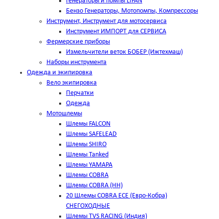
Генераторы и помпы LIFAN
Бензо Генераторы, Мотопомпы, Компрессоры
Инструмент, Инструмент для мотосервиса
Инструмент ИМПОРТ для СЕРВИСА
Фермерские приборы
Измельчители веток БОБЕР (Ижтехмаш)
Наборы инструмента
Одежда и экипировка
Вело экипировка
Перчатки
Одежда
Мотошлемы
Шлемы FALCON
Шлемы SAFELEAD
Шлемы SHIRO
Шлемы Tanked
Шлемы YAMAPA
Шлемы COBRA
Шлемы COBRA (HH)
20 Шлемы COBRA ECE (Евро-Кобра)
СНЕГОХОДНЫЕ
Шлемы TVS RACING (Индия)