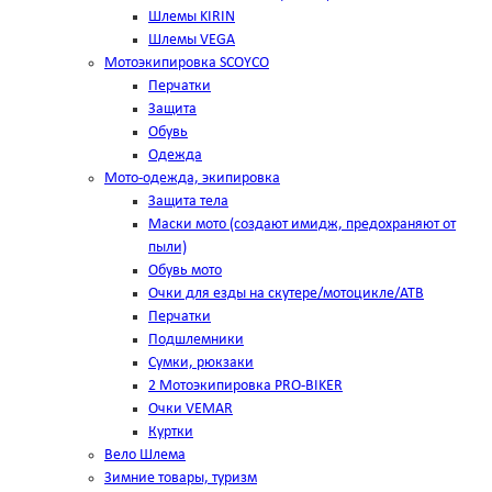
Шлемы KIRIN
Шлемы VEGA
Мотоэкипировка SCOYCO
Перчатки
Защита
Обувь
Одежда
Мото-одежда, экипировка
Защита тела
Маски мото (создают имидж, предохраняют от
пыли)
Обувь мото
Очки для езды на скутере/мотоцикле/АТВ
Перчатки
Подшлемники
Сумки, рюкзаки
2 Мотоэкипировка PRO-BIKER
Очки VEMAR
Куртки
Вело Шлема
Зимние товары, туризм