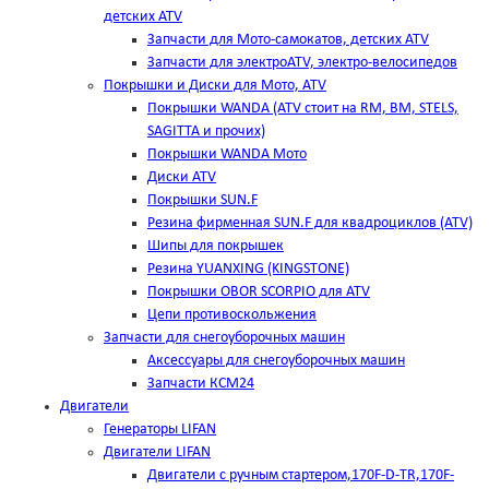
детских ATV
Запчасти для Мото-самокатов, детских ATV
Запчасти для электроATV, электро-велосипедов
Покрышки и Диски для Мото, ATV
Покрышки WANDA (АТV стоит на RM, BM, STELS,
SAGITTA и прочих)
Покрышки WANDA Мото
Диски ATV
Покрышки SUN.F
Резина фирменная SUN.F для квадроциклов (АТV)
Шипы для покрышек
Резина YUANXING (KINGSTONE)
Покрышки OBOR SCORPIO для ATV
Цепи противоскольжения
Запчасти для снегоуборочных машин
Аксессуары для снегоуборочных машин
Запчасти КСМ24
Двигатели
Генераторы LIFAN
Двигатели LIFAN
Двигатели с ручным стартером,170F-D-TR,170F-