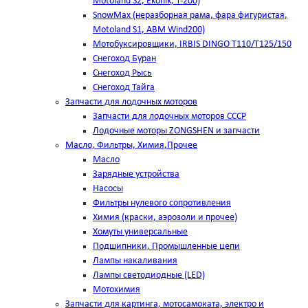
Motoland S2, Ekonik, T-200)
SnowMax (неразборная рама, фара фигуристая,
Motoland S1, ABM Wind200)
Мотобуксировщики, IRBIS DINGO Т110/Т125/150
Снегоход Буран
Снегоход Рысь
Снегоход Тайга
Запчасти для лодочных моторов
Запчасти для лодочных моторов СССР
Лодочные моторы ZONGSHEN и запчасти
Масло, Фильтры, Химия,Прочее
Масло
Зарядные устройства
Насосы
Фильтры нулевого сопротивления
Химия (краски, аэрозоли и прочее)
Хомуты универсальные
Подшипники, Промышленные цепи
Лампы накаливания
Лампы светодиодные (LED)
Мотохимия
Запчасти для картинга, мотосамоката, электро и