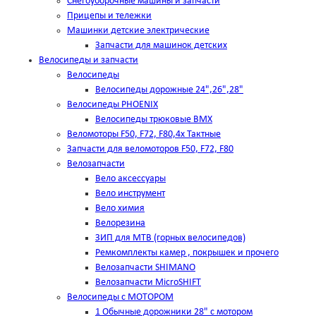
Снегоуборочные машины и запчасти
Прицепы и тележки
Машинки детские электрические
Запчасти для машинок детских
Велосипеды и запчасти
Велосипеды
Велосипеды дорожные 24",26",28"
Велосипеды PHOENIX
Велосипеды трюковые BMX
Веломоторы F50, F72, F80,4х Тактные
Запчасти для веломоторов F50, F72, F80
Велозапчасти
Вело аксессуары
Вело инструмент
Вело химия
Велорезина
ЗИП для MTB (горных велосипедов)
Ремкомплекты камер , покрышек и прочего
Велозапчасти SHIMANO
Велозапчасти MicroSHIFT
Велосипеды с МОТОРОМ
1 Обычные дорожники 28" с мотором