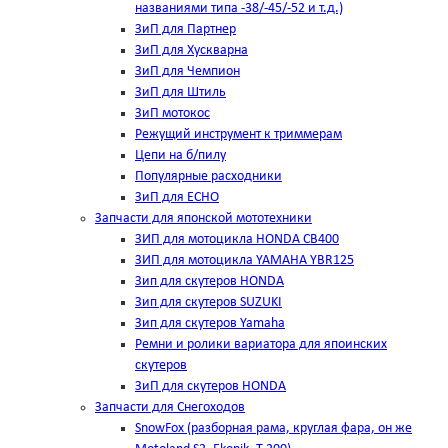
названиями типа -38/-45/-52 и т.д.)
ЗиП для Партнер
ЗиП для Хускварна
ЗиП для Чемпион
ЗиП для Штиль
ЗиП мотокос
Режущий инструмент к триммерам
Цепи на б/пилу
Популярные расходники
ЗиП для ЕСНО
Запчасти для японской мототехники
ЗИП для мотоцикла HONDA CB400
ЗИП для мотоцикла YAMAHA YBR125
Зип для скутеров HONDA
Зип для скутеров SUZUKI
Зип для скутеров Yamaha
Ремни и ролики вариатора для япоинских
скутеров
ЗиП для скутеров HONDA
Запчасти для Снегоходов
SnowFox (разборная рама, круглая фара, он же