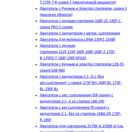
T,170F-T-R,серия Т (увеличенной мощности)
Двигатель с Ручным и Электро стартером, серия S
(высокие обороты)
Двигатели с ручным стартером,168F-2C,190F-C,
серия PRO,C-серия
Двигатели с редуктором с автом. сцеплением
Двигатель для мотокосы LIFAN 139F2,1E48F
Двигатели с ручным
стартером,152F,154F,160F,168F,168F-2,170F-
B,170FD-T,188F,190F,KP420
Двигатели с ручным и электро стартером 12В (D-
серия)168-460
Двигатели с редуктором 2:1, 6:1 (без
авт.сцепления), L-серия,173F-BH,168F-BL,173F-
BL,190F-BL
Двигатели с авт. сцеплением (DR-серия) с
редуктором 2:1, и эл.стартер 168-190
Двигатель с авт.сцеплением (R-серия) с
редуктором 2:1, без эл.стартера,168А-2R,170F-
R,190F
Двигатели для снегоходов 2V78F-A,2V80F-A (см.