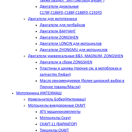
также раздел "ЗИП снегоход Буран")
Двигатели дизельные
C178F,С186FD,C188F,C188FD,C192FD
Двигатели для мототехники
Двигатели для питбайков
Двигатели ВАНЧАНГ
Двигатели ZONGSHEN
Двигатели LONCIN для мотоциклов
Двигатели ZHONGMU для мотоциклов
Двигатели универсальные B&S, MAGNUM, ZONGSHEN
Двигатели в сборе ZONGSHEN
Пластины и шкивы (прочие см. в мотоблоках и
запчастях Лифан)
Масло рекомендуемое (более широкий выбор в
Прочие товары/Масла)
Мототехника ИЖТЕХМАШ
Измельчитель Бобер(Ижтехмаш)
Мотоциклы внедорожные СКАУТ
ATV машинокомплекты
Мотоциклы Скаут
СКАУТ-11 (ВАРИАТОР)
Трициклы СКАУТ