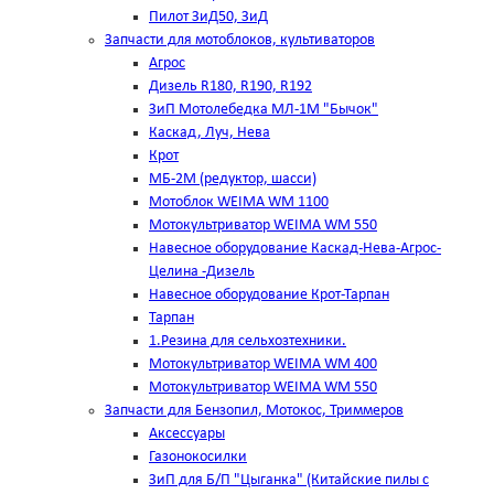
Пилот ЗиД50, ЗиД
Запчасти для мотоблоков, культиваторов
Агрос
Дизель R180, R190, R192
ЗиП Мотолебедка МЛ-1М "Бычок"
Каскад, Луч, Нева
Крот
МБ-2М (редуктор, шасси)
Мотоблок WEIMA WM 1100
Мотокультриватор WEIMA WM 550
Навесное оборудование Каскад-Нева-Агрос-
Целина -Дизель
Навесное оборудование Крот-Тарпан
Тарпан
1.Резина для сельхозтехники.
Мотокультриватор WEIMA WM 400
Мотокультриватор WEIMA WM 550
Запчасти для Бензопил, Мотокос, Триммеров
Аксессуары
Газонокосилки
ЗиП для Б/П "Цыганка" (Китайские пилы с