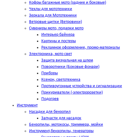
Кофры багажные мото (задние и боковые)
Чехлы для мототехники
Зеркала для Мототехники
Ветровые щитки (Ветровики)
Сувениры мото, подарки мото
Интерьер байкера
Картины и постеры
Рекламное оформление, промо-материалы
Электроника, мото свет
Защита визуальная на шлем
Поворотники (Боковые фонари)
Приборы
Ксенон, светотехника
Противоугонные устройства и сигнализации
Прикуриватели (-электророзетки)
Подогрев
Инструмент
Насадки для бензопил
Запчасти для насадок
Бензопилы, мотокосы, триммера, мойки
Инструмент,бензопилы, генераторы