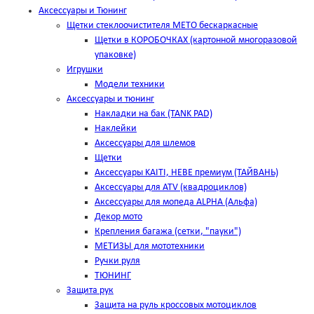
Аксессуары и Тюнинг
Щетки стеклоочистителя METO бескаркасные
Щетки в КОРОБОЧКАХ (картонной многоразовой
упаковке)
Игрушки
Модели техники
Аксессуары и тюнинг
Накладки на бак (TANK PAD)
Наклейки
Аксессуары для шлемов
Щетки
Аксессуары KAITI, HEBE премиум (ТАЙВАНЬ)
Аксессуары для ATV (квадроциклов)
Аксессуары для мопеда ALPHA (Альфа)
Декор мото
Крепления багажа (сетки, "пауки")
МЕТИЗЫ для мототехники
Ручки руля
ТЮНИНГ
Защита рук
Защита на руль кроссовых мотоциклов