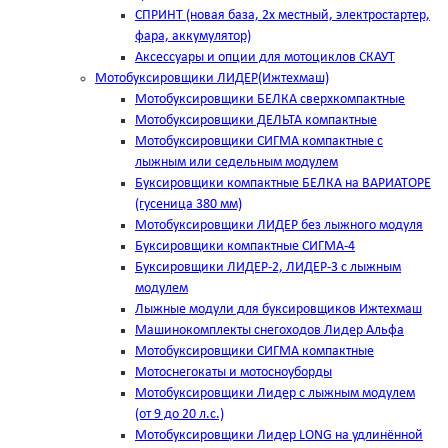
СПРИНТ (новая база, 2х местный, электростартер,
фара, аккумулятор)
Аксессуары и опции для мотоциклов СКАУТ
Мотобуксировщики ЛИДЕР(Ижтехмаш)
Мотобуксировщики БЕЛКА сверхкомпактные
Мотобуксировщики ДЕЛЬТА компактные
Мотобуксировщики СИГМА компактные с
лыжным или седельным модулем
Буксировщики компактные БЕЛКА на ВАРИАТОРЕ
(гусеница 380 мм)
Мотобуксировщики ЛИДЕР без лыжного модуля
Буксировщики компактные СИГМА-4
Буксировщики ЛИДЕР-2, ЛИДЕР-3 c лыжным
модулем
Лыжные модули для буксировщиков Ижтехмаш
Машинокомплекты снегоходов Лидер Альфа
Мотобуксировщики СИГМА компактные
Мотоснегокаты и мотосноуборды
Мотобуксировщики Лидер с лыжным модулем
(от 9 до 20 л.с.)
Мотобуксировщики Лидер LONG на удлинённой