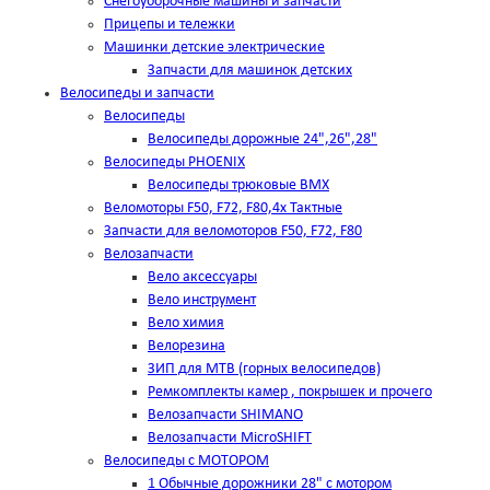
Снегоуборочные машины и запчасти
Прицепы и тележки
Машинки детские электрические
Запчасти для машинок детских
Велосипеды и запчасти
Велосипеды
Велосипеды дорожные 24",26",28"
Велосипеды PHOENIX
Велосипеды трюковые BMX
Веломоторы F50, F72, F80,4х Тактные
Запчасти для веломоторов F50, F72, F80
Велозапчасти
Вело аксессуары
Вело инструмент
Вело химия
Велорезина
ЗИП для MTB (горных велосипедов)
Ремкомплекты камер , покрышек и прочего
Велозапчасти SHIMANO
Велозапчасти MicroSHIFT
Велосипеды с МОТОРОМ
1 Обычные дорожники 28" с мотором