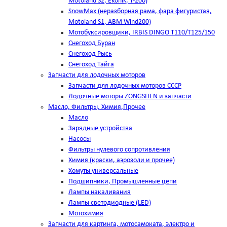
Motoland S2, Ekonik, T-200)
SnowMax (неразборная рама, фара фигуристая,
Motoland S1, ABM Wind200)
Мотобуксировщики, IRBIS DINGO Т110/Т125/150
Снегоход Буран
Снегоход Рысь
Снегоход Тайга
Запчасти для лодочных моторов
Запчасти для лодочных моторов СССР
Лодочные моторы ZONGSHEN и запчасти
Масло, Фильтры, Химия,Прочее
Масло
Зарядные устройства
Насосы
Фильтры нулевого сопротивления
Химия (краски, аэрозоли и прочее)
Хомуты универсальные
Подшипники, Промышленные цепи
Лампы накаливания
Лампы светодиодные (LED)
Мотохимия
Запчасти для картинга, мотосамоката, электро и