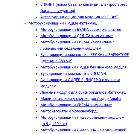
СПРИНТ (новая база, 2х местный, электростартер,
фара, аккумулятор)
Аксессуары и опции для мотоциклов СКАУТ
Мотобуксировщики ЛИДЕР(Ижтехмаш)
Мотобуксировщики БЕЛКА сверхкомпактные
Мотобуксировщики ДЕЛЬТА компактные
Мотобуксировщики СИГМА компактные с
лыжным или седельным модулем
Буксировщики компактные БЕЛКА на ВАРИАТОРЕ
(гусеница 380 мм)
Мотобуксировщики ЛИДЕР без лыжного модуля
Буксировщики компактные СИГМА-4
Буксировщики ЛИДЕР-2, ЛИДЕР-3 c лыжным
модулем
Лыжные модули для буксировщиков Ижтехмаш
Машинокомплекты снегоходов Лидер Альфа
Мотобуксировщики СИГМА компактные
Мотоснегокаты и мотосноуборды
Мотобуксировщики Лидер с лыжным модулем
(от 9 до 20 л.с.)
Мотобуксировщики Лидер LONG на удлинённой