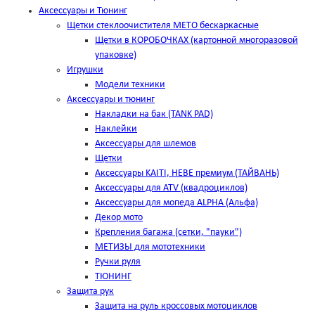
Аксессуары и Тюнинг
Щетки стеклоочистителя METO бескаркасные
Щетки в КОРОБОЧКАХ (картонной многоразовой
упаковке)
Игрушки
Модели техники
Аксессуары и тюнинг
Накладки на бак (TANK PAD)
Наклейки
Аксессуары для шлемов
Щетки
Аксессуары KAITI, HEBE премиум (ТАЙВАНЬ)
Аксессуары для ATV (квадроциклов)
Аксессуары для мопеда ALPHA (Альфа)
Декор мото
Крепления багажа (сетки, "пауки")
МЕТИЗЫ для мототехники
Ручки руля
ТЮНИНГ
Защита рук
Защита на руль кроссовых мотоциклов