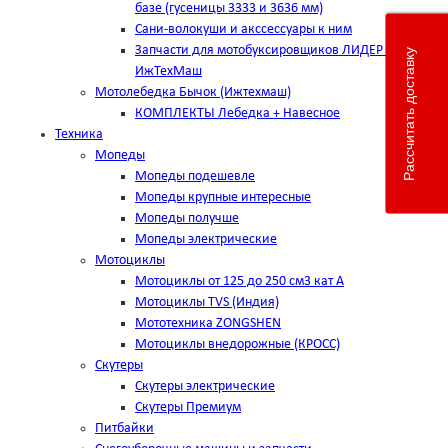
базе (гусеницы 3333 и 3636 мм)
Сани-волокуши и акссессуары к ним
Запчасти для мотобуксировщиков ЛИДЕР пр-во
Рассчитать доставку
ИжТехМаш
Мотолебедка Бычок (Ижтехмаш)
КОМПЛЕКТЫ Лебедка + Навесное
Техника
Мопеды
Мопеды подешевле
Мопеды крупные интересные
Мопеды получше
Мопеды электрические
Мотоциклы
Мотоциклы от 125 до 250 см3 кат А
Мотоциклы TVS (Индия)
Мототехника ZONGSHEN
Мотоциклы внедорожные (КРОСС)
Скутеры
Скутеры электрические
Скутеры Премиум
Питбайки