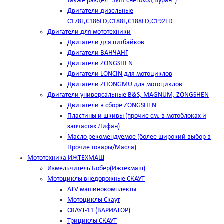
также раздел "ЗИП снегоход Буран")
Двигатели дизельные
C178F,С186FD,C188F,C188FD,C192FD
Двигатели для мототехники
Двигатели для питбайков
Двигатели ВАНЧАНГ
Двигатели ZONGSHEN
Двигатели LONCIN для мотоциклов
Двигатели ZHONGMU для мотоциклов
Двигатели универсальные B&S, MAGNUM, ZONGSHEN
Двигатели в сборе ZONGSHEN
Пластины и шкивы (прочие см. в мотоблоках и
запчастях Лифан)
Масло рекомендуемое (более широкий выбор в
Прочие товары/Масла)
Мототехника ИЖТЕХМАШ
Измельчитель Бобер(Ижтехмаш)
Мотоциклы внедорожные СКАУТ
ATV машинокомплекты
Мотоциклы Скаут
СКАУТ-11 (ВАРИАТОР)
Трициклы СКАУТ