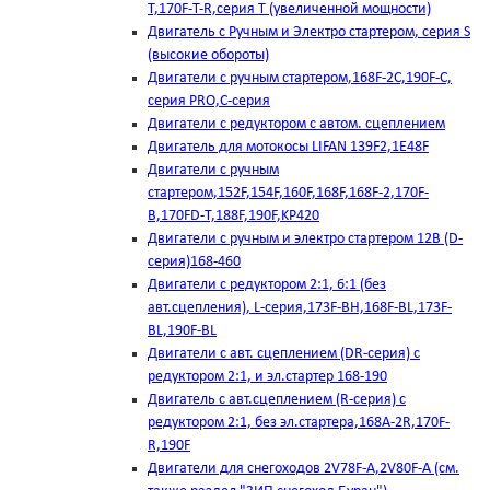
T,170F-T-R,серия Т (увеличенной мощности)
Двигатель с Ручным и Электро стартером, серия S
(высокие обороты)
Двигатели с ручным стартером,168F-2C,190F-C,
серия PRO,C-серия
Двигатели с редуктором с автом. сцеплением
Двигатель для мотокосы LIFAN 139F2,1E48F
Двигатели с ручным
стартером,152F,154F,160F,168F,168F-2,170F-
B,170FD-T,188F,190F,KP420
Двигатели с ручным и электро стартером 12В (D-
серия)168-460
Двигатели с редуктором 2:1, 6:1 (без
авт.сцепления), L-серия,173F-BH,168F-BL,173F-
BL,190F-BL
Двигатели с авт. сцеплением (DR-серия) с
редуктором 2:1, и эл.стартер 168-190
Двигатель с авт.сцеплением (R-серия) с
редуктором 2:1, без эл.стартера,168А-2R,170F-
R,190F
Двигатели для снегоходов 2V78F-A,2V80F-A (см.