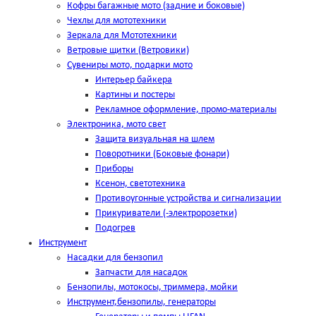
Кофры багажные мото (задние и боковые)
Чехлы для мототехники
Зеркала для Мототехники
Ветровые щитки (Ветровики)
Сувениры мото, подарки мото
Интерьер байкера
Картины и постеры
Рекламное оформление, промо-материалы
Электроника, мото свет
Защита визуальная на шлем
Поворотники (Боковые фонари)
Приборы
Ксенон, светотехника
Противоугонные устройства и сигнализации
Прикуриватели (-электророзетки)
Подогрев
Инструмент
Насадки для бензопил
Запчасти для насадок
Бензопилы, мотокосы, триммера, мойки
Инструмент,бензопилы, генераторы