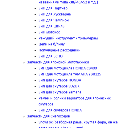
названиями типа -38/-45/-52 и т.д.)
ЗиП для Партнер
ЗиП для Хускварна
ЗиП для Чемпион
ЗиП для Штиль
ЗиП мотокос
Режущий инструмент к триммерам
Цепи на б/пилу
Популярные расходники
ЗиП для ЕСНО
Запчасти для японской мототехники
ЗИП для мотоцикла HONDA CB400
ЗИП для мотоцикла YAMAHA YBR125
Зип для скутеров HONDA
Зип для скутеров SUZUKI
Зип для скутеров Yamaha
Ремни и ролики вариатора для япоинских
скутеров
ЗиП для скутеров HONDA
Запчасти для Снегоходов
SnowFox (разборная рама, круглая фара, он же