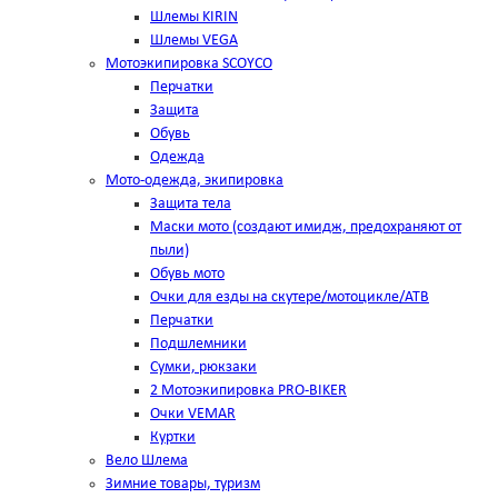
Шлемы KIRIN
Шлемы VEGA
Мотоэкипировка SCOYCO
Перчатки
Защита
Обувь
Одежда
Мото-одежда, экипировка
Защита тела
Маски мото (создают имидж, предохраняют от
пыли)
Обувь мото
Очки для езды на скутере/мотоцикле/АТВ
Перчатки
Подшлемники
Сумки, рюкзаки
2 Мотоэкипировка PRO-BIKER
Очки VEMAR
Куртки
Вело Шлема
Зимние товары, туризм