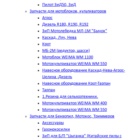
Пилот ЗиД50, ЗиД
Запчасти для мотоблоков, культиваторов
Агрос
Дизель R180, R190, R192
ЗиП Мотолебедка МЛ-1М "Бычок"
Каскад, Луч, Нева
Крот
МБ-2М (редуктор, шасси)
Мотоблок WEIMA WM 1100
Мотокультриватор WEIMA WM 550
Навесное оборудование Каскад-Нева-Агрос-
Целина -Дизель
Навесное оборудование Крот-Тарпан
Тарпан
1.Резина для сельхозтехники.
Мотокультриватор WEIMA WM 400
Мотокультриватор WEIMA WM 550
Запчасти для Бензопил, Мотокос, Триммеров
Аксессуары
Газонокосилки
ЗиП для Б/П "Цыганка" (Китайские пилы с