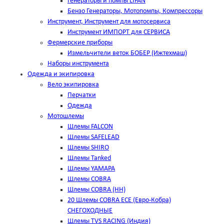
Генераторы и помпы LIFAN
Бензо Генераторы, Мотопомпы, Компрессоры
Инструмент, Инструмент для мотосервиса
Инструмент ИМПОРТ для СЕРВИСА
Фермерские приборы
Измельчители веток БОБЕР (Ижтехмаш)
Наборы инструмента
Одежда и экипировка
Вело экипировка
Перчатки
Одежда
Мотошлемы
Шлемы FALCON
Шлемы SAFELEAD
Шлемы SHIRO
Шлемы Tanked
Шлемы YAMAPA
Шлемы COBRA
Шлемы COBRA (HH)
20 Шлемы COBRA ECE (Евро-Кобра)
СНЕГОХОДНЫЕ
Шлемы TVS RACING (Индия)