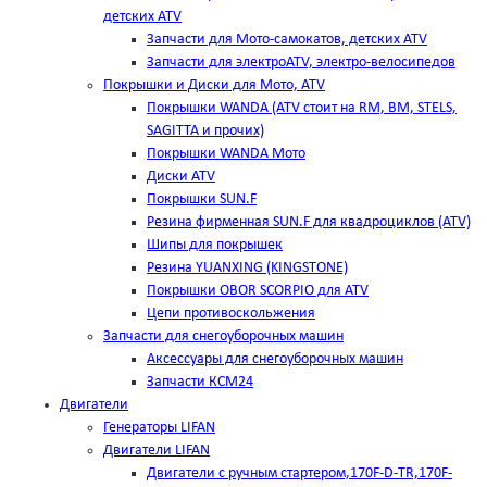
детских ATV
Запчасти для Мото-самокатов, детских ATV
Запчасти для электроATV, электро-велосипедов
Покрышки и Диски для Мото, ATV
Покрышки WANDA (АТV стоит на RM, BM, STELS,
SAGITTA и прочих)
Покрышки WANDA Мото
Диски ATV
Покрышки SUN.F
Резина фирменная SUN.F для квадроциклов (АТV)
Шипы для покрышек
Резина YUANXING (KINGSTONE)
Покрышки OBOR SCORPIO для ATV
Цепи противоскольжения
Запчасти для снегоуборочных машин
Аксессуары для снегоуборочных машин
Запчасти КСМ24
Двигатели
Генераторы LIFAN
Двигатели LIFAN
Двигатели с ручным стартером,170F-D-TR,170F-