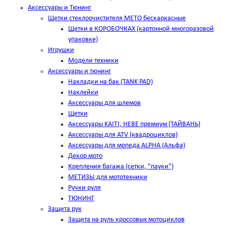
Аксессуары и Тюнинг
Щетки стеклоочистителя METO бескаркасные
Щетки в КОРОБОЧКАХ (картонной многоразовой
упаковке)
Игрушки
Модели техники
Аксессуары и тюнинг
Накладки на бак (TANK PAD)
Наклейки
Аксессуары для шлемов
Щетки
Аксессуары KAITI, HEBE премиум (ТАЙВАНЬ)
Аксессуары для ATV (квадроциклов)
Аксессуары для мопеда ALPHA (Альфа)
Декор мото
Крепления багажа (сетки, "пауки")
МЕТИЗЫ для мототехники
Ручки руля
ТЮНИНГ
Защита рук
Защита на руль кроссовых мотоциклов