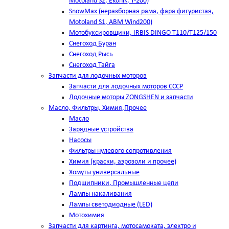
Motoland S2, Ekonik, T-200)
SnowMax (неразборная рама, фара фигуристая,
Motoland S1, ABM Wind200)
Мотобуксировщики, IRBIS DINGO Т110/Т125/150
Снегоход Буран
Снегоход Рысь
Снегоход Тайга
Запчасти для лодочных моторов
Запчасти для лодочных моторов СССР
Лодочные моторы ZONGSHEN и запчасти
Масло, Фильтры, Химия,Прочее
Масло
Зарядные устройства
Насосы
Фильтры нулевого сопротивления
Химия (краски, аэрозоли и прочее)
Хомуты универсальные
Подшипники, Промышленные цепи
Лампы накаливания
Лампы светодиодные (LED)
Мотохимия
Запчасти для картинга, мотосамоката, электро и