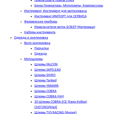
Генераторы и помпы LIFAN
Бензо Генераторы, Мотопомпы, Компрессоры
Инструмент, Инструмент для мотосервиса
Инструмент ИМПОРТ для СЕРВИСА
Фермерские приборы
Измельчители веток БОБЕР (Ижтехмаш)
Наборы инструмента
Одежда и экипировка
Вело экипировка
Перчатки
Одежда
Мотошлемы
Шлемы FALCON
Шлемы SAFELEAD
Шлемы SHIRO
Шлемы Tanked
Шлемы YAMAPA
Шлемы COBRA
Шлемы COBRA (HH)
20 Шлемы COBRA ECE (Евро-Кобра)
СНЕГОХОДНЫЕ
Шлемы TVS RACING (Индия)