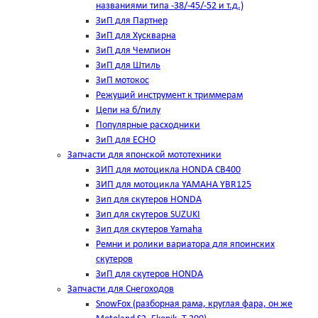
названиями типа -38/-45/-52 и т.д.)
ЗиП для Партнер
ЗиП для Хускварна
ЗиП для Чемпион
ЗиП для Штиль
ЗиП мотокос
Режущий инструмент к триммерам
Цепи на б/пилу
Популярные расходники
ЗиП для ЕСНО
Запчасти для японской мототехники
ЗИП для мотоцикла HONDA CB400
ЗИП для мотоцикла YAMAHA YBR125
Зип для скутеров HONDA
Зип для скутеров SUZUKI
Зип для скутеров Yamaha
Ремни и ролики вариатора для япоинских
скутеров
ЗиП для скутеров HONDA
Запчасти для Снегоходов
SnowFox (разборная рама, круглая фара, он же