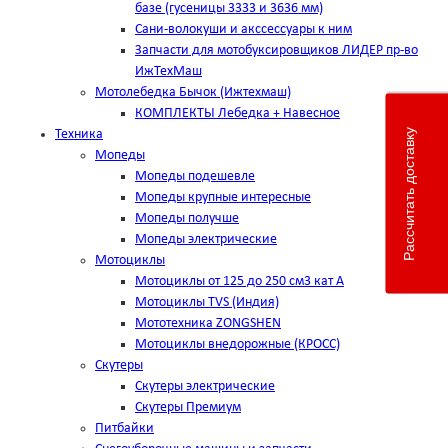
базе (гусеницы 3333 и 3636 мм)
Сани-волокуши и акссессуары к ним
Запчасти для мотобуксировщиков ЛИДЕР пр-во
ИжТехМаш
Мотолебедка Бычок (Ижтехмаш)
КОМПЛЕКТЫ Лебедка + Навесное
Рассчитать доставку
Техника
Мопеды
Мопеды подешевле
Мопеды крупные интересные
Мопеды получше
Мопеды электрические
Мотоциклы
Мотоциклы от 125 до 250 см3 кат А
Мотоциклы TVS (Индия)
Мототехника ZONGSHEN
Мотоциклы внедорожные (КРОСС)
Скутеры
Скутеры электрические
Скутеры Премиум
Питбайки