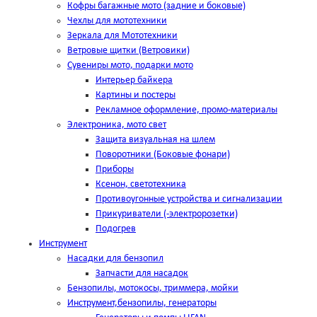
Кофры багажные мото (задние и боковые)
Чехлы для мототехники
Зеркала для Мототехники
Ветровые щитки (Ветровики)
Сувениры мото, подарки мото
Интерьер байкера
Картины и постеры
Рекламное оформление, промо-материалы
Электроника, мото свет
Защита визуальная на шлем
Поворотники (Боковые фонари)
Приборы
Ксенон, светотехника
Противоугонные устройства и сигнализации
Прикуриватели (-электророзетки)
Подогрев
Инструмент
Насадки для бензопил
Запчасти для насадок
Бензопилы, мотокосы, триммера, мойки
Инструмент,бензопилы, генераторы