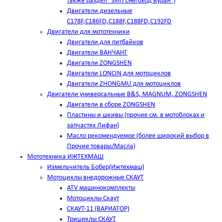
также раздел "ЗИП снегоход Буран")
Двигатели дизельные
C178F,С186FD,C188F,C188FD,C192FD
Двигатели для мототехники
Двигатели для питбайков
Двигатели ВАНЧАНГ
Двигатели ZONGSHEN
Двигатели LONCIN для мотоциклов
Двигатели ZHONGMU для мотоциклов
Двигатели универсальные B&S, MAGNUM, ZONGSHEN
Двигатели в сборе ZONGSHEN
Пластины и шкивы (прочие см. в мотоблоках и
запчастях Лифан)
Масло рекомендуемое (более широкий выбор в
Прочие товары/Масла)
Мототехника ИЖТЕХМАШ
Измельчитель Бобер(Ижтехмаш)
Мотоциклы внедорожные СКАУТ
ATV машинокомплекты
Мотоциклы Скаут
СКАУТ-11 (ВАРИАТОР)
Трициклы СКАУТ