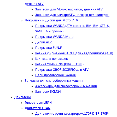
детских ATV
Запчасти для Мото-самокатов, детских ATV
Запчасти для электроATV, электро-велосипедов
Покрышки и Диски для Мото, ATV
Покрышки WANDA (АТV стоит на RM, BM, STELS,
SAGITTA и прочих)
Покрышки WANDA Мото
Диски ATV
Покрышки SUN.F
Резина фирменная SUN.F для квадроциклов (АТV)
Шипы для покрышек
Резина YUANXING (KINGSTONE)
Покрышки OBOR SCORPIO для ATV
Цепи противоскольжения
Запчасти для снегоуборочных машин
Аксессуары для снегоуборочных машин
Запчасти КСМ24
Двигатели
Генераторы LIFAN
Двигатели LIFAN
Двигатели с ручным стартером,170F-D-TR,170F-