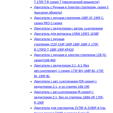
T,170F-T-R,серия Т (увеличенной мощности)
Двигатель с Ручным и Электро стартером, серия S
(высокие обороты)
Двигатели с ручным стартером,168F-2C,190F-C,
серия PRO,C-серия
Двигатели с редуктором с автом. сцеплением
Двигатель для мотокосы LIFAN 139F2,1E48F
Двигатели с ручным
стартером,152F,154F,160F,168F,168F-2,170F-
B,170FD-T,188F,190F,KP420
Двигатели с ручным и электро стартером 12В (D-
серия)168-460
Двигатели с редуктором 2:1, 6:1 (без
авт.сцепления), L-серия,173F-BH,168F-BL,173F-
BL,190F-BL
Двигатели с авт. сцеплением (DR-серия) с
редуктором 2:1, и эл.стартер 168-190
Двигатель с авт.сцеплением (R-серия) с
редуктором 2:1, без эл.стартера,168А-2R,170F-
R,190F
Двигатели для снегоходов 2V78F-A,2V80F-A (см.