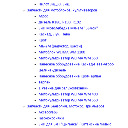
Пилот ЗиД50, ЗиД
Запчасти для мотоблоков, культиваторов
Агрос
Дизель R180, R190, R192
ЗиП Мотолебедка МЛ-1М "Бычок"
Каскад, Луч, Нева
Крот
МБ-2М (редуктор, шасси)
Мотоблок WEIMA WM 1100
Мотокультриватор WEIMA WM 550
Навесное оборудование Каскад-Нева-Агрос-
Целина -Дизель
Навесное оборудование Крот-Тарпан
Тарпан
1.Резина для сельхозтехники.
Мотокультриватор WEIMA WM 400
Мотокультриватор WEIMA WM 550
Запчасти для Бензопил, Мотокос, Триммеров
Аксессуары
Газонокосилки
ЗиП для Б/П "Цыганка" (Китайские пилы с