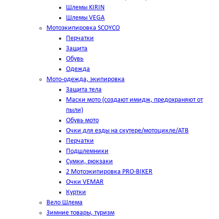
Шлемы KIRIN
Шлемы VEGA
Мотоэкипировка SCOYCO
Перчатки
Защита
Обувь
Одежда
Мото-одежда, экипировка
Защита тела
Маски мото (создают имидж, предохраняют от
пыли)
Обувь мото
Очки для езды на скутере/мотоцикле/АТВ
Перчатки
Подшлемники
Сумки, рюкзаки
2 Мотоэкипировка PRO-BIKER
Очки VEMAR
Куртки
Вело Шлема
Зимние товары, туризм