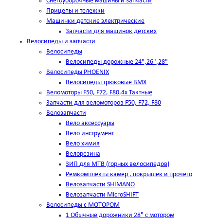
Снегоуборочные машины и запчасти
Прицепы и тележки
Машинки детские электрические
Запчасти для машинок детских
Велосипеды и запчасти
Велосипеды
Велосипеды дорожные 24",26",28"
Велосипеды PHOENIX
Велосипеды трюковые BMX
Веломоторы F50, F72, F80,4х Тактные
Запчасти для веломоторов F50, F72, F80
Велозапчасти
Вело аксессуары
Вело инструмент
Вело химия
Велорезина
ЗИП для MTB (горных велосипедов)
Ремкомплекты камер , покрышек и прочего
Велозапчасти SHIMANO
Велозапчасти MicroSHIFT
Велосипеды с МОТОРОМ
1 Обычные дорожники 28" с мотором