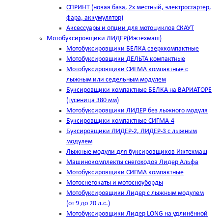
СПРИНТ (новая база, 2х местный, электростартер,
фара, аккумулятор)
Аксессуары и опции для мотоциклов СКАУТ
Мотобуксировщики ЛИДЕР(Ижтехмаш)
Мотобуксировщики БЕЛКА сверхкомпактные
Мотобуксировщики ДЕЛЬТА компактные
Мотобуксировщики СИГМА компактные с
лыжным или седельным модулем
Буксировщики компактные БЕЛКА на ВАРИАТОРЕ
(гусеница 380 мм)
Мотобуксировщики ЛИДЕР без лыжного модуля
Буксировщики компактные СИГМА-4
Буксировщики ЛИДЕР-2, ЛИДЕР-3 c лыжным
модулем
Лыжные модули для буксировщиков Ижтехмаш
Машинокомплекты снегоходов Лидер Альфа
Мотобуксировщики СИГМА компактные
Мотоснегокаты и мотосноуборды
Мотобуксировщики Лидер с лыжным модулем
(от 9 до 20 л.с.)
Мотобуксировщики Лидер LONG на удлинённой