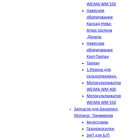
WEIMA WM 550
Навесное
оборудование
Каскад-Нева-
Агрос-Целина
-Дизель
Навесное
оборудование
Крот-Тарпан
Тарпан
1.Резина для
сельхозтехники.
Мотокультриватор
WEIMA WM 400
Мотокультриватор
WEIMA WM 550
Запчасти для Бензопил,
Мотокос, Триммеров
Аксессуары
Газонокосилки
ЗиП для Б/П