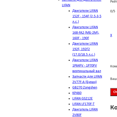
Рей
LIFAN
Двигатели LIFAN
0
/
5
152F - 154F (2,5-3,5
л.с.)
Двигатели LIFAN
168-FA2 (МБ-2М),
Х
160F - 190F
Двигатели LIFAN
192F, 192F2
(17.0/18.5 л.с.)
Двигатели LIFAN
1Р64FV - 1Р70FV
Ком
вертикальный вал
Запчасти для LIFAN
Ваш
2V77F-A (Буран)
GB270 Zongshen
KP460
LIFAN GS212E
LIFAN LF170F-T
К
Двигатель LIFAN
2V80F