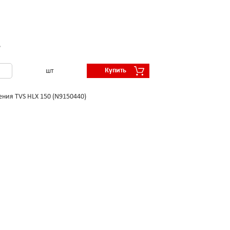
.
Купить
шт
ения TVS HLX 150 (N9150440)