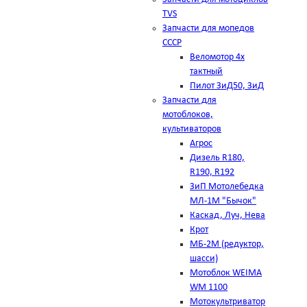
TVS
Запчасти для мопедов
СССР
Веломотор 4х
тактный
Пилот ЗиД50, ЗиД
Запчасти для
мотоблоков,
культиваторов
Агрос
Дизель R180,
R190, R192
ЗиП Мотолебедка
МЛ-1М "Бычок"
Каскад, Луч, Нева
Крот
МБ-2М (редуктор,
шасси)
Мотоблок WEIMA
WM 1100
Мотокультриватор