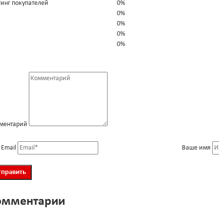
тинг покупателей
0%
0%
0%
0%
0%
ментарий
 Email
Ваше имя
омментарии