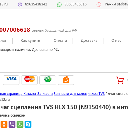
18.ru
89635438342
89635436516
Режим работы:
007006618
звонок бесплатный для РФ
алог
Как купить
Оплата
Доставка
О нас
товары в наличии. Доставка по РФ.
вная страница
Каталог
Запчасти
Запчасти для мотоциклов TVS
Рычаг сцепле
o18.ru
чаг сцепления TVS HLX 150 (N9150440) в ин
елись ссылкой