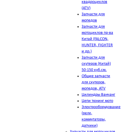
квадроциклов
(ATV)
Запчасти для
мопедов
Запчасти для
мотоциклов пр-ва
Китай (FALCON,
HUNTER, FIGHTER
и др.)
Запчасти для
скутеров (Китай)
50-150 куб.см.
Общие запчасти
для скутеров,
мопедов, ATV
Цилиндры Ванчанг
Цепи тюнинг мото
Электрооборудование
(реле,
коммутаторы,
датчики)
Запчасти для мотоциклов