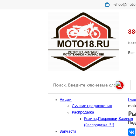
i-shop@moto
88
Кат
Все 
Акции
Гла
Лучшие предложения
mot
Распродажа
Ры
Резина,Покрышки,Камеры
Под
(Распродажа !!!)
Запчасти