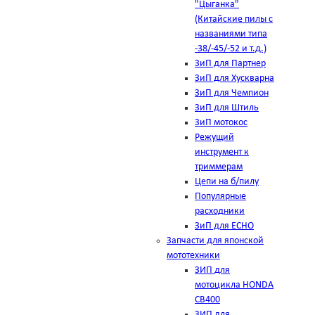
"Цыганка"
(Китайские пилы с
названиями типа
-38/-45/-52 и т.д.)
ЗиП для Партнер
ЗиП для Хускварна
ЗиП для Чемпион
ЗиП для Штиль
ЗиП мотокос
Режущий
инструмент к
триммерам
Цепи на б/пилу
Популярные
расходники
ЗиП для ЕСНО
Запчасти для японской
мототехники
ЗИП для
мотоцикла HONDA
CB400
ЗИП для