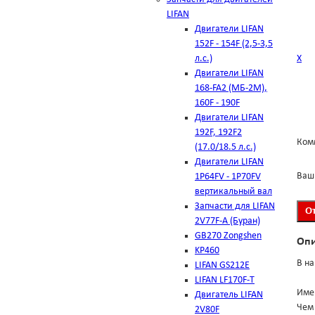
LIFAN
Двигатели LIFAN
152F - 154F (2,5-3,5
л.с.)
Х
Двигатели LIFAN
168-FA2 (МБ-2М),
160F - 190F
Двигатели LIFAN
192F, 192F2
Ком
(17.0/18.5 л.с.)
Двигатели LIFAN
Ваш
1Р64FV - 1Р70FV
вертикальный вал
Запчасти для LIFAN
2V77F-A (Буран)
GB270 Zongshen
Оп
KP460
В на
LIFAN GS212E
LIFAN LF170F-T
Име
Двигатель LIFAN
Чем 
2V80F