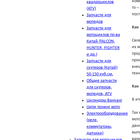
комп
квадроциклов
то –
(ATV)
пост
Запчасти для
мопедов
Как
Запчасти для
мотоциклов пр-ва
Свое
Китай (FALCON,
их м
HUNTER, FIGHTER
прод
и др.)
прои
Запчасти для
внеш
скутеров (Китай)
тех
50-150 куб.см.
Общие запчасти
Как 
для скутеров,
мопедов, ATV
В ит
Цилиндры Ванчанг
Цепи тюнинг мото
Так 
Электрооборудование
мото
(реле,
двиг
коммутаторы,
выпу
датчики)
вар
Запчасти для мотоциклов