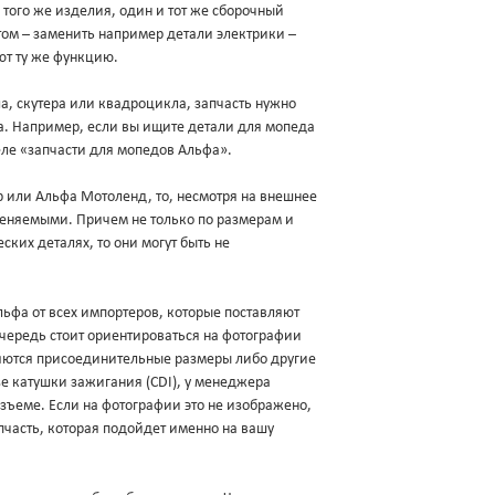
 того же изделия, один и тот же сборочный
ом – заменить например детали электрики –
ют ту же функцию.
а, скутера или квадроцикла, запчасть нужно
ва. Например, если вы ищите детали для мопеда
еле «запчасти для мопедов Альфа».
ер или Альфа Мотоленд, то, несмотря на внешнее
меняемыми. Причем не только по размерам и
ских деталях, то они могут быть не
фа от всех импортеров, которые поставляют
очередь стоит ориентироваться на фотографии
яются присоединительные размеры либо другие
зе катушки зажигания (CDI), у менеджера
разъеме. Если на фотографии это не изображено,
пчасть, которая подойдет именно на вашу