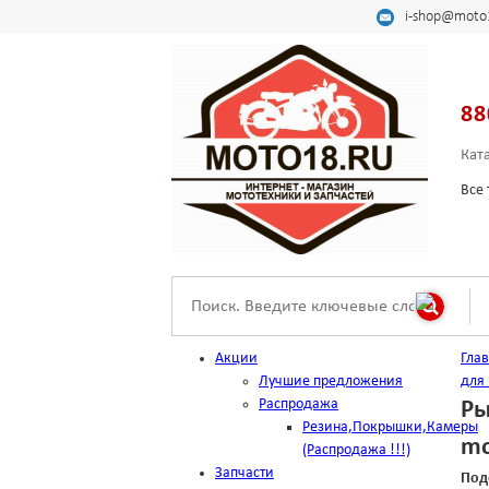
i-shop@moto
88
Кат
Все 
Акции
Гла
Лучшие предложения
для
Распродажа
Ры
Резина,Покрышки,Камеры
mo
(Распродажа !!!)
Запчасти
Под