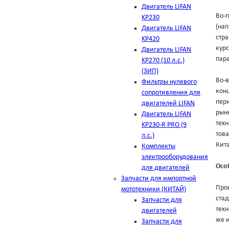
Двигатель LIFAN
Во-п
KP230
(на
Двигатель LIFAN
стра
KP420
курс
Двигатель LIFAN
пара
KP270 (10 л.с.)
(ЗИП)
Во-в
Фильтры нулевого
конц
сопротивления для
пери
двигателей LIFAN
рынк
Двигатель LIFAN
техн
KP230-R PRO (9
тов
л.с.)
Кит
Комплекты
электрооборудования
Осо
для двигателей
Запчасти для импортной
Про
мототехники (КИТАЙ)
ста
Запчасти для
техн
двигателей
же и
Запчасти для