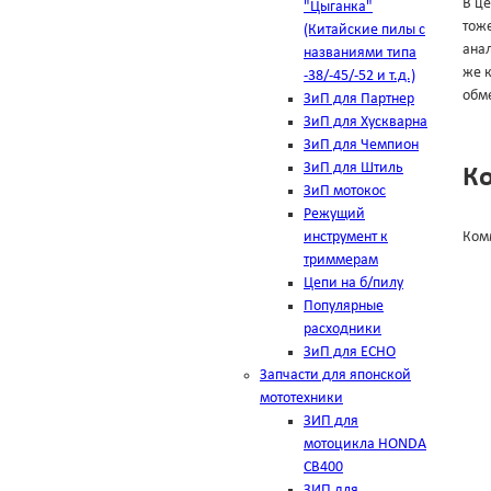
В це
"Цыганка"
тоже
(Китайские пилы с
анал
названиями типа
же к
-38/-45/-52 и т.д.)
обме
ЗиП для Партнер
ЗиП для Хускварна
ЗиП для Чемпион
ЗиП для Штиль
К
ЗиП мотокос
Режущий
инструмент к
Ком
триммерам
Цепи на б/пилу
Популярные
расходники
ЗиП для ЕСНО
Запчасти для японской
мототехники
ЗИП для
мотоцикла HONDA
CB400
ЗИП для