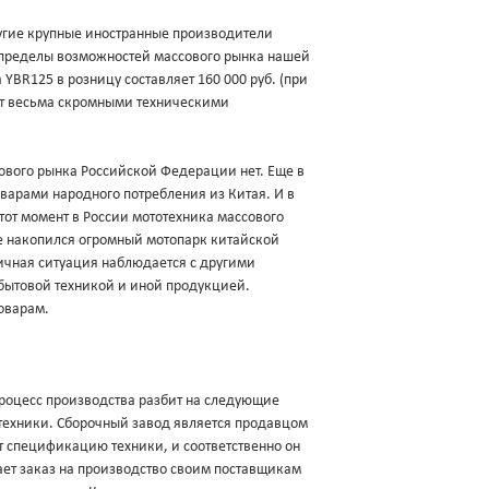
другие крупные иностранные производители
а пределы возможностей массового рынка нашей
YBR125 в розницу составляет 160 000 руб. (при
ает весьма скромными техническими
ового рынка Российской Федерации нет. Еще в
оварами народного потребления из Китая. И в
 тот момент в России мототехника массового
ке накопился огромный мотопарк китайской
гичная ситуация наблюдается с другими
бытовой техникой и иной продукцией.
оварам.
роцесс производства разбит на следующие
техники. Сборочный завод является продавцом
ует спецификацию техники, и соответственно он
щает заказ на производство своим поставщикам