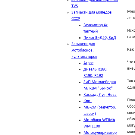
TVS
Мно
Запчасти для мопедов
лег
СССР
Веломотор 4х
Исхо
тактный
на м
Пилот ЗиД50, ЗиД
Запчасти для
Как
мотоблоков,
культиваторов
Что 
Агрос
внеш
Дизель R180,
R190, R192
Так 
ЗиП Мотолебедка
оди
МЛ-1М "Бычок"
Каскад, Луч, Нева
Поч
Крот
Сбо
МБ-2М (редуктор,
свои
шасси)
обма
Мотоблок WEIMA
мог
WM 1100
мопе
Мотокультриватор