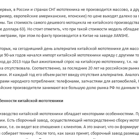
ервых, в России и странах СНГ мототехника не производится массово, а 
пример, европейские американские, японские) по цене выходят далеко з
ны. Так стоимость самого дешевого мотоцикла не китайского производства 
е доллара 63). Но стоит отметить, что при такой стоимости модель облад
метрами, при этом по факту производится в Китае на заводе JIANSHE.
торых, на сегодняшний день альтернатив китайской мототехнике для масс
е 90-ых годов начался импорт китайской мототехники наряду с другими т
од до 2013 года был ажиотажный спрос на китайскую мототехнику, т.к. на
а отсутствовала. Соответственно, за последние 20 лет на российском рын
ики. И каждый год его объем растет ввиду отсутствия альтернатив. Анало
арами народного потребления: телефонами, запчастями для автомобилей, 
айские производители занимают все большую долю рынка РФ по данным т
бенности китайской мототехники
изводство китайской мототехники обладает некоторыми особенностями. П
дии. Есть сборочный завод, осуществляющий непосредственно сборку мото
ики, т.е. он ведет все отношения с клиентом. А это значит, что он формир
 собирает технику. После того, как заказ принят, сборочный завод разме