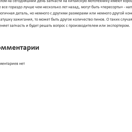
лом на сегодняшний день запчасти на китайскую мототехнику имеют хорош
 все гораздо лучше чем несколько лет назад, могут быть «пересорты» - н
огичная деталь, но немного с другими размерами или немного другой конс
атушку зажигания, то может быть другое количество пинов. О таких случа
няет запчасть и будет решать вопрос с производителем или экспортером.
омментарии
ментариев нет