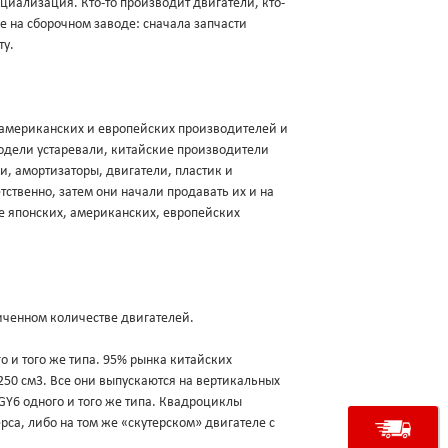
ециализация. Кто-то производит двигатели, кто-
ие на сборочном заводе: сначала запчасти
ту.
, американских и европейских производителей и
модели устаревали, китайские производители
и, амортизаторы, двигатели, пластик и
ственно, затем они начали продавать их и на
е японских, американских, европейских
аниченном количестве двигателей.
о и того же типа. 95% рынка китайских
250 см3. Все они выпускаются на вертикальных
 GY6 одного и того же типа. Квадроциклы
са, либо на том же «скутерском» двигателе с