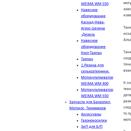
могу
WEIMA WM 550
зав
Навесное
комм
оборудование
Каскад-Нева-
Таки
Агрос-Целина
иска
-Дизель
Аль
Навесное
оборудование
Такж
Крот-Тарпан
схо
Тарпан
точк
1.Резина для
вза
сельхозтехники.
Мотокультриватор
К с
WEIMA WM 400
техн
Мотокультриватор
дет
WEIMA WM 550
разм
Запчасти для Бензопил,
след
Мотокос, Триммеров
то л
Аксессуары
мото
Газонокосилки
ЗиП для Б/П