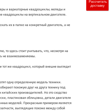
Рассчитать
доставку
утеры и вариаторные квадроциклы; мопеды и
ые квадроциклы на вертикальном двигателе.
кать их в папке на конкретный двигатель, а не
лю, то здесь стоит учитывать, что, несмотря на
ыть не взаимозаменяемы.
 и тот же квадроцикл, который внешне выглядит
хотят одну определенную модель техники.
обирают похожую друг на друга технику под
х китайских производителей. Но это сходство
ески, пластиковая облицовка, детали двигателя
данных моделей. Прекрасным примером является
и запчасти, выглядящие похоже между собой