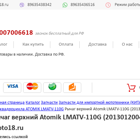
18.ru
89635438342
89635436516
Режим работы:
007006618
звонок бесплатный для РФ
алог
Как купить
Оплата
Доставка
О нас
товары в наличии. Доставка по РФ.
вная страница
Каталог
Запчасти
Запчасти для импортной мототехники (КИТ
 квадроцикла ATOMIK LMATV-110G
Рычаг верхний Atomik LMATV-110G (2013
чаг верхний Atomik LMATV-110G (201301200
to18.ru
елись ссылкой