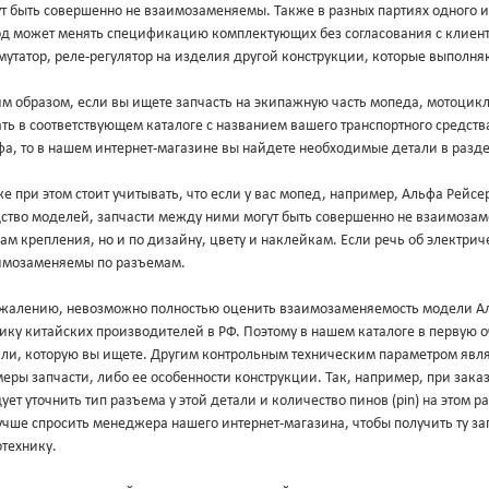
т быть совершенно не взаимозаменяемы. Также в разных партиях одного и
од может менять спецификацию комплектующих без согласования с клиент
утатор, реле-регулятор на изделия другой конструкции, которые выполня
м образом, если вы ищете запчасть на экипажную часть мопеда, мотоцикл
ть в соответствующем каталоге с названием вашего транспортного средст
фа, то в нашем интернет-магазине вы найдете необходимые детали в разд
е при этом стоит учитывать, что если у вас мопед, например, Альфа Рейс
дство моделей, запчасти между ними могут быть совершенно не взаимоза
ам крепления, но и по дизайну, цвету и наклейкам. Если речь об электриче
имозаменяемы по разъемам.
ожалению, невозможно полностью оценить взаимозаменяемость модели Аль
ику китайских производителей в РФ. Поэтому в нашем каталоге в первую 
али, которую вы ищете. Другим контрольным техническим параметром явл
еры запчасти, либо ее особенности конструкции. Так, например, при зака
ует уточнить тип разъема у этой детали и количество пинов (pin) на этом 
учше спросить менеджера нашего интернет-магазина, чтобы получить ту за
технику.