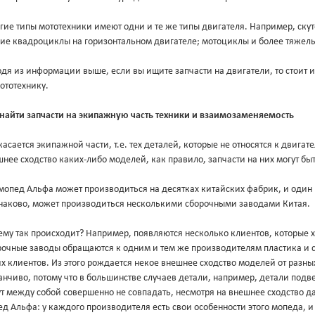
гие типы мототехники имеют одни и те же типы двигателя. Например, ск
кие квадроциклы на горизонтальном двигателе; мотоциклы и более тяжел
дя из информации выше, если вы ищите запчасти на двигатели, то стоит ис
ототехнику.
 найти запчасти на экипажную часть техники и взаимозаменяемость
касается экипажной части, т.е. тех деталей, которые не относятся к двигате
нее сходство каких-либо моделей, как правило, запчасти на них могут б
мопед Альфа может производиться на десятках китайских фабрик, и один
наково, может производиться несколькими сборочными заводами Китая.
ему так происходит? Например, появляются несколько клиентов, которые 
рочные заводы обращаются к одним и тем же производителям пластика и с
х клиентов. Из этого рождается некое внешнее сходство моделей от разны
нчиво, потому что в большинстве случаев детали, например, детали подв
ут между собой совершенно не совпадать, несмотря на внешнее сходство 
д Альфа: у каждого производителя есть свои особенности этого мопеда, 