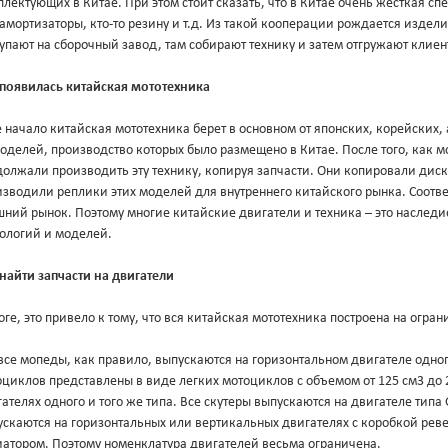
лектующих в Китае. При этом стоит сказать, что в Китае очень жесткая сп
 амортизаторы, кто-то резину и т.д. Из такой кооперации рождается издел
упают на сборочный завод, там собирают технику и затем отгружают клиен
 появилась китайская мототехника
 начало китайская мототехника берет в основном от японских, корейских
оделей, производство которых было размещено в Китае. После того, как 
олжали производить эту технику, копируя запчасти. Они копировали диск
зводили реплики этих моделей для внутреннего китайского рынка. Соответ
ний рынок. Поэтому многие китайские двигатели и техника – это наследи
нологий и моделей.
найти запчасти на двигатели
оге, это привело к тому, что вся китайская мототехника построена на огр
все мопеды, как правило, выпускаются на горизонтальном двигателе одног
циклов представлены в виде легких мотоциклов с объемом от 125 см3 до 
ателях одного и того же типа. Все скутеры выпускаются на двигателе типа
скаются на горизонтальных или вертикальных двигателях с коробкой ревер
иатором. Поэтому номенклатура двигателей весьма ограничена.