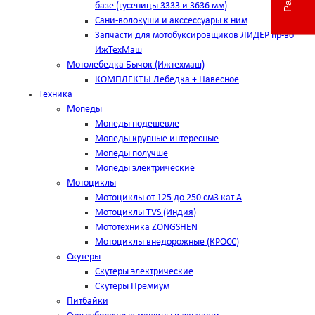
базе (гусеницы 3333 и 3636 мм)
Сани-волокуши и акссессуары к ним
Запчасти для мотобуксировщиков ЛИДЕР пр-во
ИжТехМаш
Мотолебедка Бычок (Ижтехмаш)
КОМПЛЕКТЫ Лебедка + Навесное
Техника
Мопеды
Мопеды подешевле
Мопеды крупные интересные
Мопеды получше
Мопеды электрические
Мотоциклы
Мотоциклы от 125 до 250 см3 кат А
Мотоциклы TVS (Индия)
Мототехника ZONGSHEN
Мотоциклы внедорожные (КРОСС)
Скутеры
Скутеры электрические
Скутеры Премиум
Питбайки