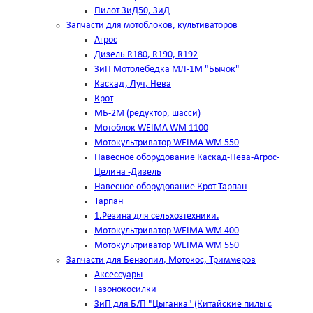
Пилот ЗиД50, ЗиД
Запчасти для мотоблоков, культиваторов
Агрос
Дизель R180, R190, R192
ЗиП Мотолебедка МЛ-1М "Бычок"
Каскад, Луч, Нева
Крот
МБ-2М (редуктор, шасси)
Мотоблок WEIMA WM 1100
Мотокультриватор WEIMA WM 550
Навесное оборудование Каскад-Нева-Агрос-
Целина -Дизель
Навесное оборудование Крот-Тарпан
Тарпан
1.Резина для сельхозтехники.
Мотокультриватор WEIMA WM 400
Мотокультриватор WEIMA WM 550
Запчасти для Бензопил, Мотокос, Триммеров
Аксессуары
Газонокосилки
ЗиП для Б/П "Цыганка" (Китайские пилы с