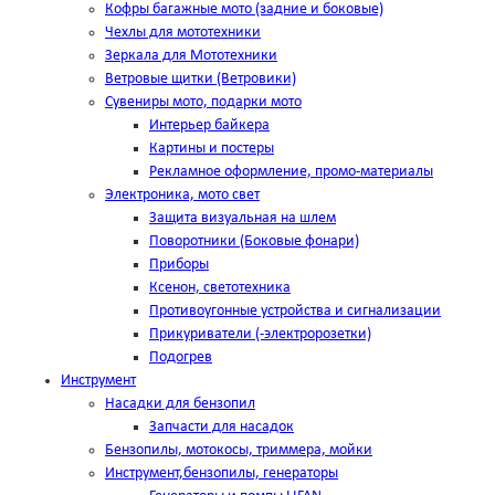
Кофры багажные мото (задние и боковые)
Чехлы для мототехники
Зеркала для Мототехники
Ветровые щитки (Ветровики)
Сувениры мото, подарки мото
Интерьер байкера
Картины и постеры
Рекламное оформление, промо-материалы
Электроника, мото свет
Защита визуальная на шлем
Поворотники (Боковые фонари)
Приборы
Ксенон, светотехника
Противоугонные устройства и сигнализации
Прикуриватели (-электророзетки)
Подогрев
Инструмент
Насадки для бензопил
Запчасти для насадок
Бензопилы, мотокосы, триммера, мойки
Инструмент,бензопилы, генераторы