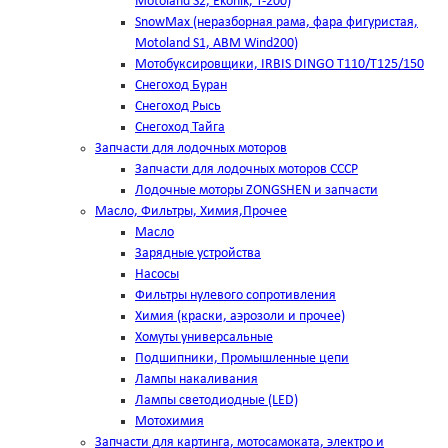
Motoland S2, Ekonik, T-200)
SnowMax (неразборная рама, фара фигуристая,
Motoland S1, ABM Wind200)
Мотобуксировщики, IRBIS DINGO Т110/Т125/150
Снегоход Буран
Снегоход Рысь
Снегоход Тайга
Запчасти для лодочных моторов
Запчасти для лодочных моторов СССР
Лодочные моторы ZONGSHEN и запчасти
Масло, Фильтры, Химия,Прочее
Масло
Зарядные устройства
Насосы
Фильтры нулевого сопротивления
Химия (краски, аэрозоли и прочее)
Хомуты универсальные
Подшипники, Промышленные цепи
Лампы накаливания
Лампы светодиодные (LED)
Мотохимия
Запчасти для картинга, мотосамоката, электро и