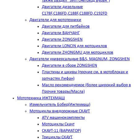
также раздел "ЗИП снегоход Буран")
Двигатели дизельные
C178F,С186FD,C188F,C188FD,C192FD
Двигатели для мототехники
Двигатели для питбайков
Двигатели ВАНЧАНГ
Двигатели ZONGSHEN
Двигатели LONCIN для мотоциклов
Двигатели ZHONGMU для мотоциклов
Двигатели универсальные B&S, MAGNUM, ZONGSHEN
Двигатели в сборе ZONGSHEN
Пластины и шкивы (прочие см. в мотоблоках и
запчастях Лифан)
Масло рекомендуемое (более широкий выбор в
Прочие товары/Масла)
Мототехника ИЖТЕХМАШ
Измельчитель Бобер(Ижтехмаш)
Мотоциклы внедорожные СКАУТ
ATV машинокомплекты
Мотоциклы Скаут
СКАУТ-11 (ВАРИАТОР)
Трициклы СКАУТ