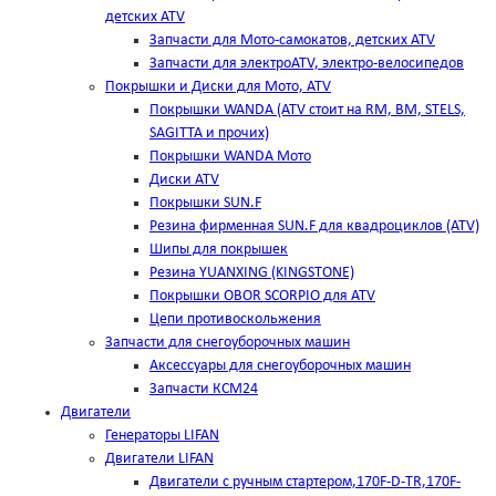
детских ATV
Запчасти для Мото-самокатов, детских ATV
Запчасти для электроATV, электро-велосипедов
Покрышки и Диски для Мото, ATV
Покрышки WANDA (АТV стоит на RM, BM, STELS,
SAGITTA и прочих)
Покрышки WANDA Мото
Диски ATV
Покрышки SUN.F
Резина фирменная SUN.F для квадроциклов (АТV)
Шипы для покрышек
Резина YUANXING (KINGSTONE)
Покрышки OBOR SCORPIO для ATV
Цепи противоскольжения
Запчасти для снегоуборочных машин
Аксессуары для снегоуборочных машин
Запчасти КСМ24
Двигатели
Генераторы LIFAN
Двигатели LIFAN
Двигатели с ручным стартером,170F-D-TR,170F-