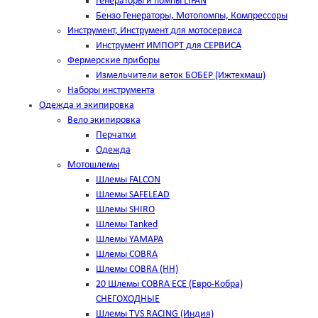
Генераторы и помпы LIFAN
Бензо Генераторы, Мотопомпы, Компрессоры
Инструмент, Инструмент для мотосервиса
Инструмент ИМПОРТ для СЕРВИСА
Фермерские приборы
Измельчители веток БОБЕР (Ижтехмаш)
Наборы инструмента
Одежда и экипировка
Вело экипировка
Перчатки
Одежда
Мотошлемы
Шлемы FALCON
Шлемы SAFELEAD
Шлемы SHIRO
Шлемы Tanked
Шлемы YAMAPA
Шлемы COBRA
Шлемы COBRA (HH)
20 Шлемы COBRA ECE (Евро-Кобра)
СНЕГОХОДНЫЕ
Шлемы TVS RACING (Индия)