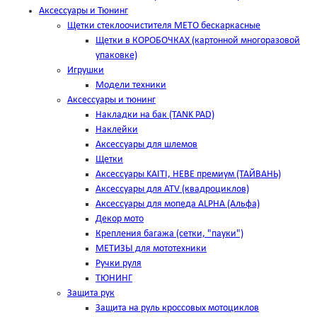
Аксессуары и Тюнинг
Щетки стеклоочистителя METO бескаркасные
Щетки в КОРОБОЧКАХ (картонной многоразовой
упаковке)
Игрушки
Модели техники
Аксессуары и тюнинг
Накладки на бак (TANK PAD)
Наклейки
Аксессуары для шлемов
Щетки
Аксессуары KAITI, HEBE премиум (ТАЙВАНЬ)
Аксессуары для ATV (квадроциклов)
Аксессуары для мопеда ALPHA (Альфа)
Декор мото
Крепления багажа (сетки, "пауки")
МЕТИЗЫ для мототехники
Ручки руля
ТЮНИНГ
Защита рук
Защита на руль кроссовых мотоциклов