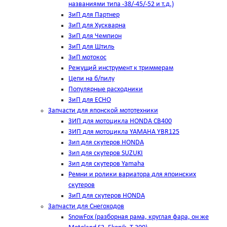
названиями типа -38/-45/-52 и т.д.)
ЗиП для Партнер
ЗиП для Хускварна
ЗиП для Чемпион
ЗиП для Штиль
ЗиП мотокос
Режущий инструмент к триммерам
Цепи на б/пилу
Популярные расходники
ЗиП для ЕСНО
Запчасти для японской мототехники
ЗИП для мотоцикла HONDA CB400
ЗИП для мотоцикла YAMAHA YBR125
Зип для скутеров HONDA
Зип для скутеров SUZUKI
Зип для скутеров Yamaha
Ремни и ролики вариатора для япоинских
скутеров
ЗиП для скутеров HONDA
Запчасти для Снегоходов
SnowFox (разборная рама, круглая фара, он же