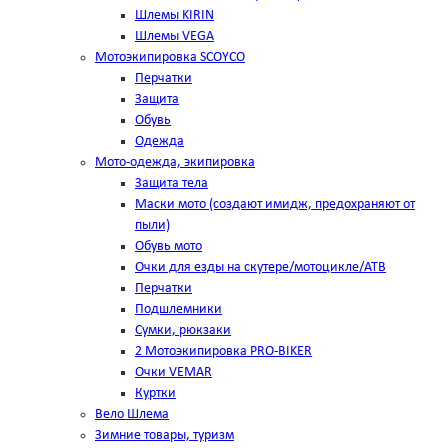
Шлемы KIRIN
Шлемы VEGA
Мотоэкипировка SCOYCO
Перчатки
Защита
Обувь
Одежда
Мото-одежда, экипировка
Защита тела
Маски мото (создают имидж, предохраняют от
пыли)
Обувь мото
Очки для езды на скутере/мотоцикле/АТВ
Перчатки
Подшлемники
Сумки, рюкзаки
2 Мотоэкипировка PRO-BIKER
Очки VEMAR
Куртки
Вело Шлема
Зимние товары, туризм