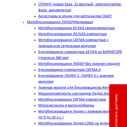
СПРИНТ (новая база, 2х местный, электростартер,
фара, аккумулятор)
Аксессуары и опции для мотоциклов СКАУТ
Мотобуксировщики ЛИДЕР(Ижтехмаш)
Мотобуксировщики БЕЛКА сверхкомпактные
Мотобуксировщики ДЕЛЬТА компактные
Мотобуксировщики СИГМА компактные с
лыжным или седельным модулем
Буксировщики компактные БЕЛКА на ВАРИАТОРЕ
(гусеница 380 мм)
Мотобуксировщики ЛИДЕР без лыжного модуля
Буксировщики компактные СИГМА-4
Буксировщики ЛИДЕР-2, ЛИДЕР-3 c лыжным
модулем
Лыжные модули для буксировщиков Ижтехмаш
Машинокомплекты снегоходов Лидер Альфа
Рассчитать доставку
Мотобуксировщики СИГМА компактные
Мотоснегокаты и мотосноуборды
Мотобуксировщики Лидер с лыжным модулем
(от 9 до 20 л.с.)
Мотобуксировщики Лидер LONG на удлинённой