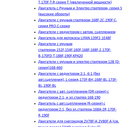
T,170F-T-R,серия Т (увеличенной мощности)
Двигатель с Ручным и Электро стартером, серия S
(высокие обороты)
Двигатели с ручным стартером,168F-2C,190F-C,
серия PRO,C-серия
Двигатели с редуктором с автом. сцеплением
Двигатель для мотокосы LIFAN 139F2,1E48F
Двигатели с ручным
стартером,152F,154F,160F,168F,168F-2,170F-
B,170FD-T,188F,190F,KP420
Двигатели с ручным и электро стартером 12В (D-
серия)168-460
Двигатели с редуктором 2:1, 6:1 (без
авт.сцепления), L-серия,173F-BH,168F-BL,173F-
BL,190F-BL
Двигатели с авт. сцеплением (DR-серия) с
редуктором 2:1, и эл.стартер 168-190
Двигатель с авт.сцеплением (R-серия) с
редуктором 2:1, без эл.стартера,168А-2R,170F-
R,190F
Двигатели для снегоходов 2V78F-A,2V80F-A (см.