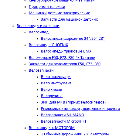
Снегоуборочные машины и запчасти
Прицепы и тележки
Машинки детские электрические
Запчасти для машинок детских
Велосипеды и запчасти
Велосипеды
Велосипеды дорожные 24",26",28"
Велосипеды PHOENIX
Велосипеды трюковые BMX
Веломоторы F50, F72, F80,4х Тактные
Запчасти для веломоторов F50, F72, F80
Велозапчасти
Вело аксессуары
Вело инструмент
Вело химия
Велорезина
ЗИП для MTB (горных велосипедов)
Ремкомплекты камер , покрышек и прочего
Велозапчасти SHIMANO
Велозапчасти MicroSHIFT
Велосипеды с МОТОРОМ
1 Обычные дорожники 28" с мотором