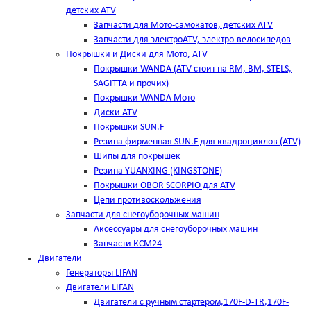
детских ATV
Запчасти для Мото-самокатов, детских ATV
Запчасти для электроATV, электро-велосипедов
Покрышки и Диски для Мото, ATV
Покрышки WANDA (АТV стоит на RM, BM, STELS,
SAGITTA и прочих)
Покрышки WANDA Мото
Диски ATV
Покрышки SUN.F
Резина фирменная SUN.F для квадроциклов (АТV)
Шипы для покрышек
Резина YUANXING (KINGSTONE)
Покрышки OBOR SCORPIO для ATV
Цепи противоскольжения
Запчасти для снегоуборочных машин
Аксессуары для снегоуборочных машин
Запчасти КСМ24
Двигатели
Генераторы LIFAN
Двигатели LIFAN
Двигатели с ручным стартером,170F-D-TR,170F-