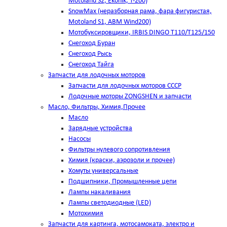
Motoland S2, Ekonik, T-200)
SnowMax (неразборная рама, фара фигуристая,
Motoland S1, ABM Wind200)
Мотобуксировщики, IRBIS DINGO Т110/Т125/150
Снегоход Буран
Снегоход Рысь
Снегоход Тайга
Запчасти для лодочных моторов
Запчасти для лодочных моторов СССР
Лодочные моторы ZONGSHEN и запчасти
Масло, Фильтры, Химия,Прочее
Масло
Зарядные устройства
Насосы
Фильтры нулевого сопротивления
Химия (краски, аэрозоли и прочее)
Хомуты универсальные
Подшипники, Промышленные цепи
Лампы накаливания
Лампы светодиодные (LED)
Мотохимия
Запчасти для картинга, мотосамоката, электро и