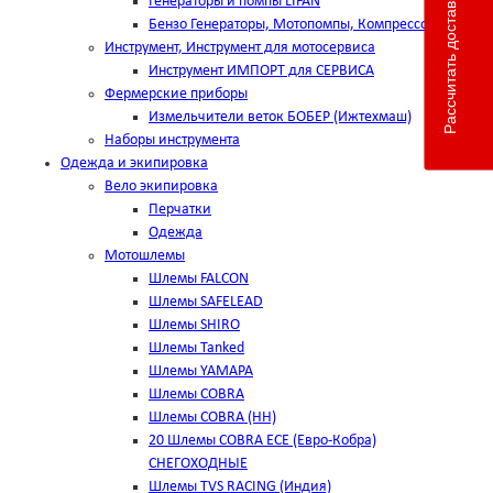
Рассчитать доставку
Генераторы и помпы LIFAN
Бензо Генераторы, Мотопомпы, Компрессоры
Инструмент, Инструмент для мотосервиса
Инструмент ИМПОРТ для СЕРВИСА
Фермерские приборы
Измельчители веток БОБЕР (Ижтехмаш)
Наборы инструмента
Одежда и экипировка
Вело экипировка
Перчатки
Одежда
Мотошлемы
Шлемы FALCON
Шлемы SAFELEAD
Шлемы SHIRO
Шлемы Tanked
Шлемы YAMAPA
Шлемы COBRA
Шлемы COBRA (HH)
20 Шлемы COBRA ECE (Евро-Кобра)
СНЕГОХОДНЫЕ
Шлемы TVS RACING (Индия)