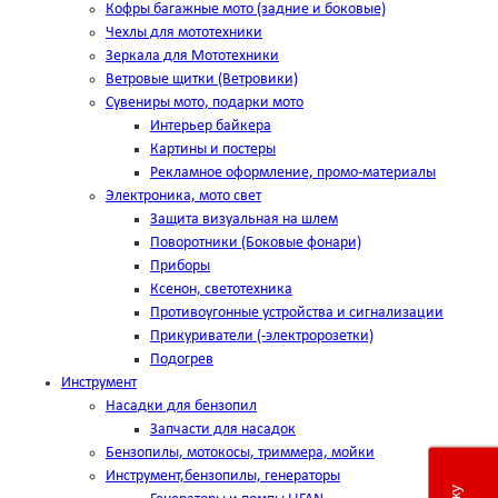
Кофры багажные мото (задние и боковые)
Чехлы для мототехники
Зеркала для Мототехники
Ветровые щитки (Ветровики)
Сувениры мото, подарки мото
Интерьер байкера
Картины и постеры
Рекламное оформление, промо-материалы
Электроника, мото свет
Защита визуальная на шлем
Поворотники (Боковые фонари)
Приборы
Ксенон, светотехника
Противоугонные устройства и сигнализации
Прикуриватели (-электророзетки)
Подогрев
Инструмент
Насадки для бензопил
Запчасти для насадок
Бензопилы, мотокосы, триммера, мойки
Инструмент,бензопилы, генераторы