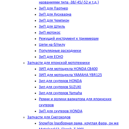
названиями типа -38/-45/-52 и т.д.)
ЗиП для Партнер
ЗиП для Хускварна
ЗиП для Чемпион
ЗиП для Штиль
ЗиП мотокос
Режущий инструмент к триммерам
Цепи на б/пилу
Популярные расходники
ЗиП для ЕСНО
Запчасти для японской мототехники
ЗИП для мотоцикла HONDA CB400
ЗИП для мотоцикла YAMAHA YBR125
Зип для скутеров HONDA
Зип для скутеров SUZUKI
Зип для скутеров Yamaha
Ремни и ролики вариатора для япоинских
скутеров
ЗиП для скутеров HONDA
Запчасти для Снегоходов
SnowFox (разборная рама, круглая фара, он же