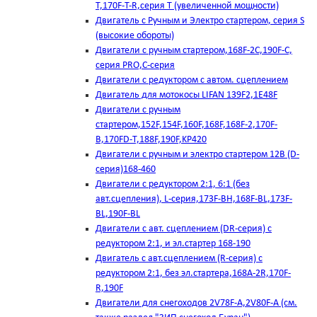
T,170F-T-R,серия Т (увеличенной мощности)
Двигатель с Ручным и Электро стартером, серия S
(высокие обороты)
Двигатели с ручным стартером,168F-2C,190F-C,
серия PRO,C-серия
Двигатели с редуктором с автом. сцеплением
Двигатель для мотокосы LIFAN 139F2,1E48F
Двигатели с ручным
стартером,152F,154F,160F,168F,168F-2,170F-
B,170FD-T,188F,190F,KP420
Двигатели с ручным и электро стартером 12В (D-
серия)168-460
Двигатели с редуктором 2:1, 6:1 (без
авт.сцепления), L-серия,173F-BH,168F-BL,173F-
BL,190F-BL
Двигатели с авт. сцеплением (DR-серия) с
редуктором 2:1, и эл.стартер 168-190
Двигатель с авт.сцеплением (R-серия) с
редуктором 2:1, без эл.стартера,168А-2R,170F-
R,190F
Двигатели для снегоходов 2V78F-A,2V80F-A (см.