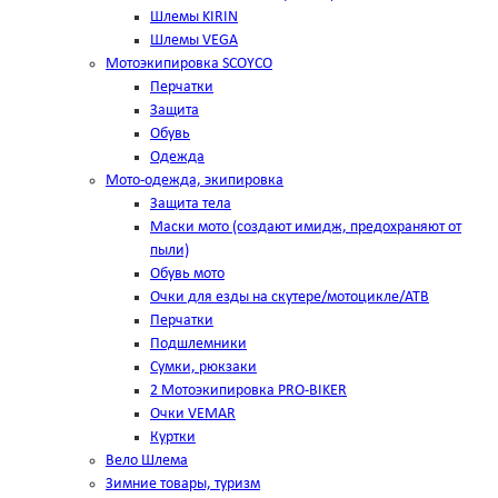
Шлемы KIRIN
Шлемы VEGA
Мотоэкипировка SCOYCO
Перчатки
Защита
Обувь
Одежда
Мото-одежда, экипировка
Защита тела
Маски мото (создают имидж, предохраняют от
пыли)
Обувь мото
Очки для езды на скутере/мотоцикле/АТВ
Перчатки
Подшлемники
Сумки, рюкзаки
2 Мотоэкипировка PRO-BIKER
Очки VEMAR
Куртки
Вело Шлема
Зимние товары, туризм