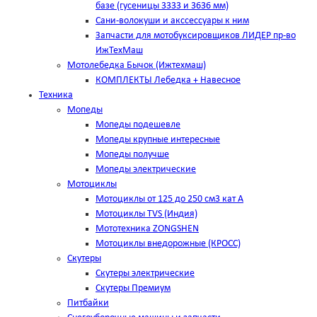
базе (гусеницы 3333 и 3636 мм)
Сани-волокуши и акссессуары к ним
Запчасти для мотобуксировщиков ЛИДЕР пр-во
ИжТехМаш
Мотолебедка Бычок (Ижтехмаш)
КОМПЛЕКТЫ Лебедка + Навесное
Техника
Мопеды
Мопеды подешевле
Мопеды крупные интересные
Мопеды получше
Мопеды электрические
Мотоциклы
Мотоциклы от 125 до 250 см3 кат А
Мотоциклы TVS (Индия)
Мототехника ZONGSHEN
Мотоциклы внедорожные (КРОСС)
Скутеры
Скутеры электрические
Скутеры Премиум
Питбайки