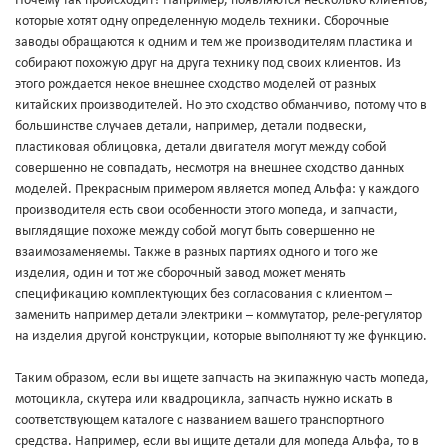
Почему так происходит? Например, появляются несколько клиентов,
которые хотят одну определенную модель техники. Сборочные
заводы обращаются к одним и тем же производителям пластика и
собирают похожую друг на друга технику под своих клиентов. Из
этого рождается некое внешнее сходство моделей от разных
китайских производителей. Но это сходство обманчиво, потому что в
большинстве случаев детали, например, детали подвески,
пластиковая облицовка, детали двигателя могут между собой
совершенно не совпадать, несмотря на внешнее сходство данных
моделей. Прекрасным примером является мопед Альфа: у каждого
производителя есть свои особенности этого мопеда, и запчасти,
выглядящие похоже между собой могут быть совершенно не
взаимозаменяемы. Также в разных партиях одного и того же
изделия, один и тот же сборочный завод может менять
спецификацию комплектующих без согласования с клиентом –
заменить например детали электрики – коммутатор, реле-регулятор
на изделия другой конструкции, которые выполняют ту же функцию.
Таким образом, если вы ищете запчасть на экипажную часть мопеда,
мотоцикла, скутера или квадроцикла, запчасть нужно искать в
соответствующем каталоге с названием вашего транспортного
средства. Например, если вы ищите детали для мопеда Альфа, то в