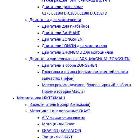
также раздел "ЗИП снегоход Буран")
Двигатели дизельные
C178F,С186FD,C188F,C188FD,C192FD
Двигатели для мототехники
Двигатели для питбайков
Двигатели ВАНЧАНГ
Двигатели ZONGSHEN
Двигатели LONCIN для мотоциклов
Двигатели ZHONGMU для мотоциклов
Двигатели универсальные B&S, MAGNUM, ZONGSHEN
Двигатели в сборе ZONGSHEN
Пластины и шкивы (прочие см. в мотоблоках и
запчастях Лифан)
Масло рекомендуемое (более широкий выбор в
Прочие товары/Масла)
Мототехника ИЖТЕХМАШ
Измельчитель Бобер(Ижтехмаш)
Мотоциклы внедорожные СКАУТ
ATV машинокомплекты
Мотоциклы Скаут
СКАУТ-11 (ВАРИАТОР)
Трициклы СКАУТ