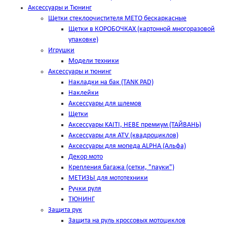
Аксессуары и Тюнинг
Щетки стеклоочистителя METO бескаркасные
Щетки в КОРОБОЧКАХ (картонной многоразовой
упаковке)
Игрушки
Модели техники
Аксессуары и тюнинг
Накладки на бак (TANK PAD)
Наклейки
Аксессуары для шлемов
Щетки
Аксессуары KAITI, HEBE премиум (ТАЙВАНЬ)
Аксессуары для ATV (квадроциклов)
Аксессуары для мопеда ALPHA (Альфа)
Декор мото
Крепления багажа (сетки, "пауки")
МЕТИЗЫ для мототехники
Ручки руля
ТЮНИНГ
Защита рук
Защита на руль кроссовых мотоциклов