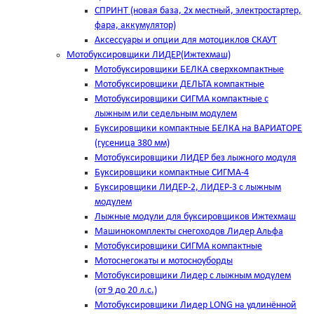
СПРИНТ (новая база, 2х местный, электростартер,
фара, аккумулятор)
Аксессуары и опции для мотоциклов СКАУТ
Мотобуксировщики ЛИДЕР(Ижтехмаш)
Мотобуксировщики БЕЛКА сверхкомпактные
Мотобуксировщики ДЕЛЬТА компактные
Мотобуксировщики СИГМА компактные с
лыжным или седельным модулем
Буксировщики компактные БЕЛКА на ВАРИАТОРЕ
(гусеница 380 мм)
Мотобуксировщики ЛИДЕР без лыжного модуля
Буксировщики компактные СИГМА-4
Буксировщики ЛИДЕР-2, ЛИДЕР-3 c лыжным
модулем
Лыжные модули для буксировщиков Ижтехмаш
Машинокомплекты снегоходов Лидер Альфа
Мотобуксировщики СИГМА компактные
Мотоснегокаты и мотосноуборды
Мотобуксировщики Лидер с лыжным модулем
(от 9 до 20 л.с.)
Мотобуксировщики Лидер LONG на удлинённой