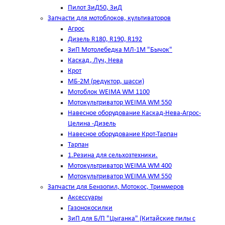
Пилот ЗиД50, ЗиД
Запчасти для мотоблоков, культиваторов
Агрос
Дизель R180, R190, R192
ЗиП Мотолебедка МЛ-1М "Бычок"
Каскад, Луч, Нева
Крот
МБ-2М (редуктор, шасси)
Мотоблок WEIMA WM 1100
Мотокультриватор WEIMA WM 550
Навесное оборудование Каскад-Нева-Агрос-
Целина -Дизель
Навесное оборудование Крот-Тарпан
Тарпан
1.Резина для сельхозтехники.
Мотокультриватор WEIMA WM 400
Мотокультриватор WEIMA WM 550
Запчасти для Бензопил, Мотокос, Триммеров
Аксессуары
Газонокосилки
ЗиП для Б/П "Цыганка" (Китайские пилы с