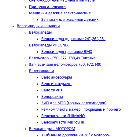
Снегоуборочные машины и запчасти
Прицепы и тележки
Машинки детские электрические
Запчасти для машинок детских
Велосипеды и запчасти
Велосипеды
Велосипеды дорожные 24",26",28"
Велосипеды PHOENIX
Велосипеды трюковые BMX
Веломоторы F50, F72, F80,4х Тактные
Запчасти для веломоторов F50, F72, F80
Велозапчасти
Вело аксессуары
Вело инструмент
Вело химия
Велорезина
ЗИП для MTB (горных велосипедов)
Ремкомплекты камер , покрышек и прочего
Велозапчасти SHIMANO
Велозапчасти MicroSHIFT
Велосипеды с МОТОРОМ
1 Обычные дорожники 28" с мотором