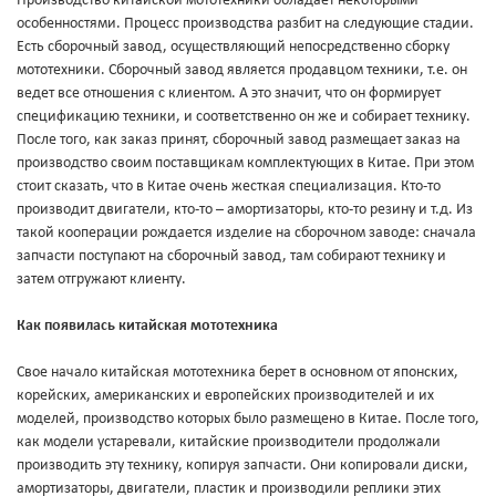
Производство китайской мототехники обладает некоторыми
особенностями. Процесс производства разбит на следующие стадии.
Есть сборочный завод, осуществляющий непосредственно сборку
мототехники. Сборочный завод является продавцом техники, т.е. он
ведет все отношения с клиентом. А это значит, что он формирует
спецификацию техники, и соответственно он же и собирает технику.
После того, как заказ принят, сборочный завод размещает заказ на
производство своим поставщикам комплектующих в Китае. При этом
стоит сказать, что в Китае очень жесткая специализация. Кто-то
производит двигатели, кто-то – амортизаторы, кто-то резину и т.д. Из
такой кооперации рождается изделие на сборочном заводе: сначала
запчасти поступают на сборочный завод, там собирают технику и
затем отгружают клиенту.
Как появилась китайская мототехника
Свое начало китайская мототехника берет в основном от японских,
корейских, американских и европейских производителей и их
моделей, производство которых было размещено в Китае. После того,
как модели устаревали, китайские производители продолжали
производить эту технику, копируя запчасти. Они копировали диски,
амортизаторы, двигатели, пластик и производили реплики этих