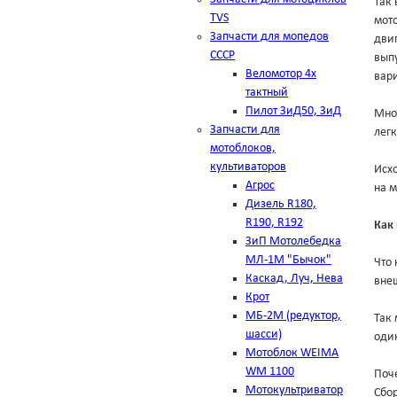
Так 
TVS
мото
Запчасти для мопедов
двиг
СССР
выпу
Веломотор 4х
вар
тактный
Пилот ЗиД50, ЗиД
Мно
Запчасти для
лег
мотоблоков,
культиваторов
Исхо
Агрос
на м
Дизель R180,
R190, R192
Как
ЗиП Мотолебедка
МЛ-1М "Бычок"
Что 
Каскад, Луч, Нева
внеш
Крот
МБ-2М (редуктор,
Так 
шасси)
оди
Мотоблок WEIMA
WM 1100
Поч
Мотокультриватор
Сбо