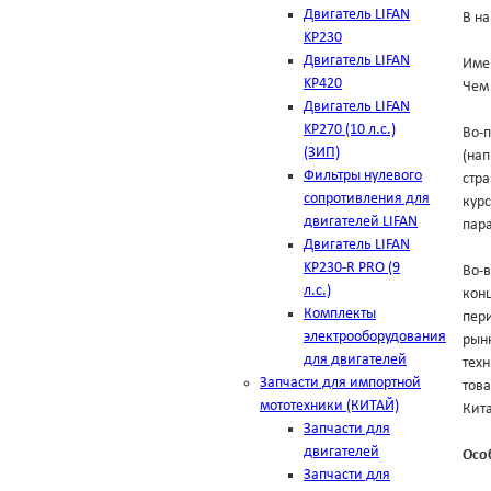
Двигатель LIFAN
В на
KP230
Двигатель LIFAN
Име
KP420
Чем 
Двигатель LIFAN
KP270 (10 л.с.)
Во-п
(ЗИП)
(на
Фильтры нулевого
стра
сопротивления для
курс
двигателей LIFAN
пара
Двигатель LIFAN
KP230-R PRO (9
Во-в
л.с.)
конц
Комплекты
пери
электрооборудования
рынк
для двигателей
техн
Запчасти для импортной
тов
мототехники (КИТАЙ)
Кит
Запчасти для
двигателей
Осо
Запчасти для