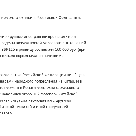
нком мототехники в Российской Федерации.
другие крупные иностранные производители
а пределы возможностей массового рынка нашей
YBR125 в розницу составляет 160 000 руб. (при
ает весьма скромными техническими
ового рынка Российской Федерации нет. Еще в
оварами народного потребления из Китая. И в
 тот момент в России мототехника массового
ке накопился огромный мотопарк китайской
гичная ситуация наблюдается с другими
бытовой техникой и иной продукцией.
оварам.