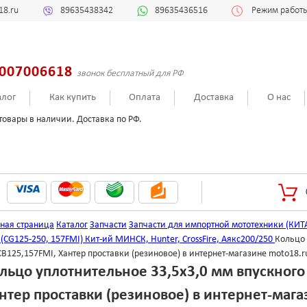
18.ru
89635438342
89635436516
Режим работы:
007006618
звонок бесплатный для РФ
алог
Как купить
Оплата
Доставка
О нас
товары в наличии. Доставка по РФ.
вная страница
Каталог
Запчасти
Запчасти для импортной мототехники (КИТ
 (CG125-250, 157FMI) Кит-ий МИНСК, Hunter, CrossFire, Аякс200/250
Кольцо 
B125,157FMI, Хантер проставки (резиновое) в интернет-магазине moto18.r
льцо уплотнительное 33,5х3,0 мм впускного
нтер проставки (резиновое) в интернет-мага