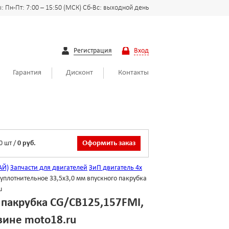
 Пн-Пт: 7:00 – 15:50 (МСК) Сб-Вс: выходной день
Регистрация
Вход
Гарантия
Дисконт
Контакты
0
шт
/
0 руб.
Оформить заказ
АЙ)
Запчасти для двигателей
ЗиП двигатель 4х
уплотнительное 33,5х3,0 мм впускного пакрубка
u
 пакрубка CG/CB125,157FMI,
зине moto18.ru