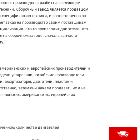
роцесс производства разбит на следующие
техники. Сборочный завод является продавцом
ует спецификацию техники, и соответственно он
щает заказ на производство своим поставщикам
ециализация. Кто-то производит двигатели, кто-
ие на сборочном заводе: сначала запчасти
ту.
, американских и европейских производителей и
модели устаревали, китайские производители
и, амортизаторы, двигатели, пластик и
ственно, затем они начали продавать их и на
е японских, американских, европейских
аниченном количестве двигателей.