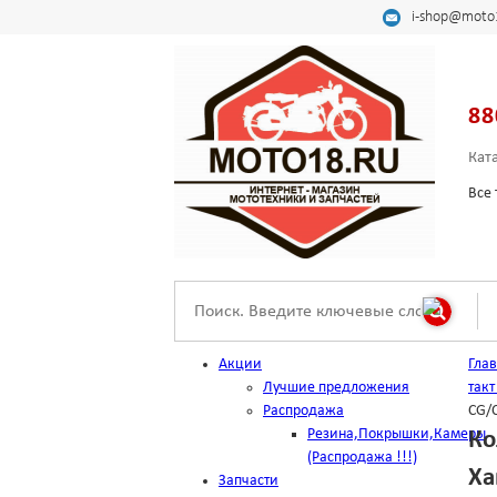
i-shop@moto
88
Кат
Все 
Акции
Гла
Лучшие предложения
такт
Распродажа
CG/C
Резина,Покрышки,Камеры
Ко
(Распродажа !!!)
Ха
Запчасти