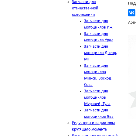
Запчасти для
Под
отечественной
мототехники
Запчасти для
Арти
мотоциклов Иж
Запчасти для
мотоцикла Урал
Запчасти для
мотоцикла Днепр,
МТ
Запчасти для
мотоциклов
Минск, Восход,
Сова
Запчасти для
мотоциклов
Муравей, Тула
Запчасти для
мотоциклов Ява
Редукторы и вариаторы
крутящего момента
Запчасти для двигателей