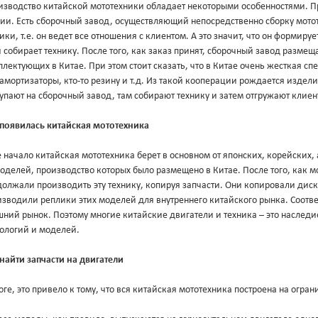
изводство китайской мототехники обладает некоторыми особенностями. П
дии. Есть сборочный завод, осуществляющий непосредственно сборку мото
ики, т.е. он ведет все отношения с клиентом. А это значит, что он формир
 собирает технику. После того, как заказ принят, сборочный завод разме
лектующих в Китае. При этом стоит сказать, что в Китае очень жесткая сп
 амортизаторы, кто-то резину и т.д. Из такой кооперации рождается издел
упают на сборочный завод, там собирают технику и затем отгружают клиен
 появилась китайская мототехника
 начало китайская мототехника берет в основном от японских, корейских
оделей, производство которых было размещено в Китае. После того, как 
олжали производить эту технику, копируя запчасти. Они копировали диск
зводили реплики этих моделей для внутреннего китайского рынка. Соответ
ний рынок. Поэтому многие китайские двигатели и техника – это наследи
нологий и моделей.
найти запчасти на двигатели
оге, это привело к тому, что вся китайская мототехника построена на огр