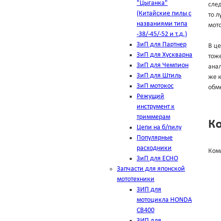
"Цыганка"
след
(Китайские пилы с
то л
названиями типа
мото
-38/-45/-52 и т.д.)
ЗиП для Партнер
В це
ЗиП для Хускварна
тоже
ЗиП для Чемпион
анал
ЗиП для Штиль
же к
ЗиП мотокос
обме
Режущий
инструмент к
триммерам
К
Цепи на б/пилу
Популярные
расходники
Ком
ЗиП для ЕСНО
Запчасти для японской
мототехники
ЗИП для
мотоцикла HONDA
CB400
ЗИП для