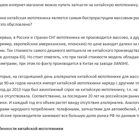
шем интернет-магазине можно купить запчасти на китайскую мототехнику.
нно китайская мототехника является самым быстрорастущим массовым ры
это обусловлено?
ервых, в России и странах СНГ мототехника не производится массово, а 
пример, европейские американские, японские) по цене выходят далеко з
ны. Так стоимость самого дешевого мотоцикла не китайского производства 
е доллара 63). Но стоит отметить, что при такой стоимости модель облад
метрами, при этом по факту производится в Китае на заводе JIANSHE.
торых, на сегодняшний день альтернатив китайской мототехнике для масс
е 90-ых годов начался импорт китайской мототехники наряду с другими т
од до 2013 года был ажиотажный спрос на китайскую мототехнику, т.к. на
а отсутствовала. Соответственно, за последние 20 лет на российском рын
ики. И каждый год его объем растет ввиду отсутствия альтернатив. Анало
арами народного потребления: телефонами, запчастями для автомобилей, 
айские производители занимают все большую долю рынка РФ по данным т
бенности китайской мототехники