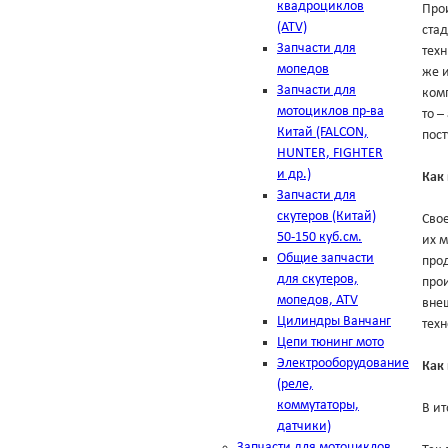
квадроциклов
Про
(ATV)
ста
Запчасти для
техн
мопедов
же и
Запчасти для
комп
мотоциклов пр-ва
то –
Китай (FALCON,
пост
HUNTER, FIGHTER
и др.)
Как
Запчасти для
скутеров (Китай)
Свое
50-150 куб.см.
их м
Общие запчасти
прод
для скутеров,
прои
мопедов, ATV
внеш
Цилиндры Ванчанг
тех
Цепи тюнинг мото
Электрооборудование
Как 
(реле,
коммутаторы,
В ит
датчики)
Запчасти для мотоциклов