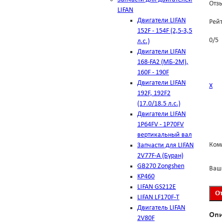
Отзы
LIFAN
Двигатели LIFAN
Рей
152F - 154F (2,5-3,5
0
/
5
л.с.)
Двигатели LIFAN
168-FA2 (МБ-2М),
160F - 190F
Двигатели LIFAN
Х
192F, 192F2
(17.0/18.5 л.с.)
Двигатели LIFAN
1Р64FV - 1Р70FV
вертикальный вал
Ком
Запчасти для LIFAN
2V77F-A (Буран)
GB270 Zongshen
Ваш
KP460
LIFAN GS212E
LIFAN LF170F-T
Двигатель LIFAN
Оп
2V80F