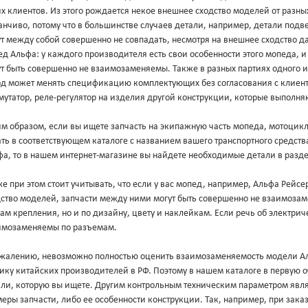
х клиентов. Из этого рождается некое внешнее сходство моделей от разны
нчиво, потому что в большинстве случаев детали, например, детали подв
ут между собой совершенно не совпадать, несмотря на внешнее сходство 
д Альфа: у каждого производителя есть свои особенности этого мопеда, 
т быть совершенно не взаимозаменяемы. Также в разных партиях одного и
од может менять спецификацию комплектующих без согласования с клиент
утатор, реле-регулятор на изделия другой конструкции, которые выполня
м образом, если вы ищете запчасть на экипажную часть мопеда, мотоцикл
ть в соответствующем каталоге с названием вашего транспортного средст
фа, то в нашем интернет-магазине вы найдете необходимые детали в разд
е при этом стоит учитывать, что если у вас мопед, например, Альфа Рейс
дство моделей, запчасти между ними могут быть совершенно не взаимоза
ам крепления, но и по дизайну, цвету и наклейкам. Если речь об электриче
имозаменяемы по разъемам.
ожалению, невозможно полностью оценить взаимозаменяемость модели Аль
ику китайских производителей в РФ. Поэтому в нашем каталоге в первую 
али, которую вы ищете. Другим контрольным техническим параметром явл
еры запчасти, либо ее особенности конструкции. Так, например, при зака