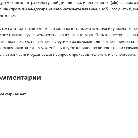
ует уточнить тип разъема у этой детали и количество пинов (pin) на этом 
учше спросить менеджера нашего интернет-магазина, чтобы получить ту за
технику.
лом на сегодняшний день запчасти на китайскую мототехнику имеют хорош
 все гораздо лучше чем несколько лет назад, могут быть «пересорты» - н
огичная деталь, но немного с другими размерами или немного другой конс
атушку зажигания, то может быть другое количество пинов. О таких случа
няет запчасть и будет решать вопрос с производителем или экспортером.
омментарии
ментариев нет