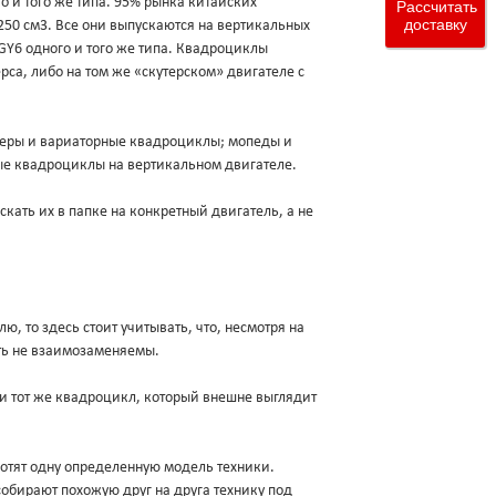
о и того же типа. 95% рынка китайских
Рассчитать
доставку
250 см3. Все они выпускаются на вертикальных
 GY6 одного и того же типа. Квадроциклы
са, либо на том же «скутерском» двигателе с
утеры и вариаторные квадроциклы; мопеды и
ые квадроциклы на вертикальном двигателе.
кать их в папке на конкретный двигатель, а не
лю, то здесь стоит учитывать, что, несмотря на
ыть не взаимозаменяемы.
 и тот же квадроцикл, который внешне выглядит
хотят одну определенную модель техники.
обирают похожую друг на друга технику под