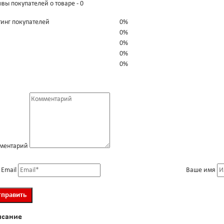
вы покупателей о товаре - 0
тинг покупателей
0%
0%
0%
0%
0%
ментарий
 Email
Ваше имя
исание