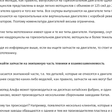
все мопеды, как правило, выпускаются на горизонтальном двигателе одног
циклов представлены в виде легких мотоциклов с объемом от 125 см3 до 
ателях одного и того же типа. Все скутеры выпускаются на двигателе типа
скаются на горизонтальных или вертикальных двигателях с коробкой ревер
иатором. Поэтому номенклатура двигателей весьма ограничена.
гие типы мототехники имеют одни и те же типы двигателя. Например, ск
кие квадроциклы на горизонтальном двигателе; мотоциклы и более тяжел
дя из информации выше, если вы ищите запчасти на двигатели, то стоит ис
ототехнику.
 найти запчасти на экипажную часть техники и взаимозаменяемость
касается экипажной части, т.е. тех деталей, которые не относятся к двигате
нее сходство каких-либо моделей, как правило, запчасти на них могут б
мопед Альфа может производиться на десятках китайских фабрик, и один
наково, может производиться несколькими сборочными заводами Китая.
ему так происходит? Например, появляются несколько клиентов, которые 
рочные заводы обращаются к одним и тем же производителям пластика и с