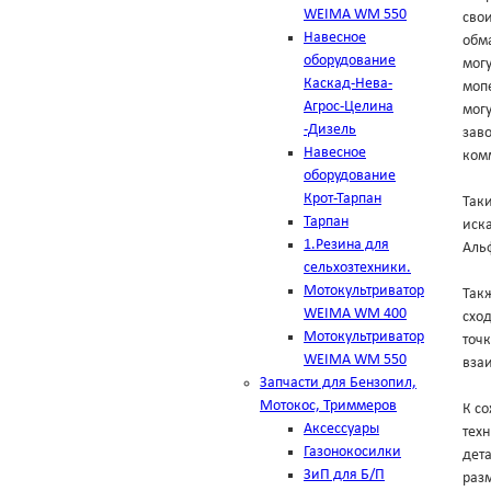
WEIMA WM 550
свои
Навесное
обма
оборудование
мог
Каскад-Нева-
мопе
Агрос-Целина
могу
-Дизель
зав
Навесное
комм
оборудование
Крот-Тарпан
Таки
Тарпан
иска
1.Резина для
Аль
сельхозтехники.
Мотокультриватор
Такж
WEIMA WM 400
схо
Мотокультриватор
точк
WEIMA WM 550
вза
Запчасти для Бензопил,
Мотокос, Триммеров
К с
Аксессуары
техн
Газонокосилки
дет
ЗиП для Б/П
разм