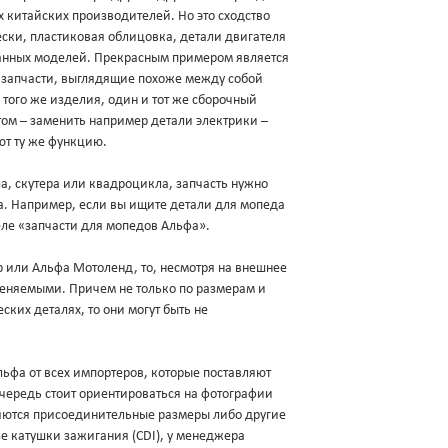
х китайских производителей. Но это сходство
ески, пластиковая облицовка, детали двигателя
данных моделей. Прекрасным примером является
и запчасти, выглядящие похоже между собой
 того же изделия, один и тот же сборочный
ом – заменить например детали электрики –
ют ту же функцию.
а, скутера или квадроцикла, запчасть нужно
ва. Например, если вы ищите детали для мопеда
еле «запчасти для мопедов Альфа».
ер или Альфа Мотоленд, то, несмотря на внешнее
меняемыми. Причем не только по размерам и
ских деталях, то они могут быть не
фа от всех импортеров, которые поставляют
очередь стоит ориентироваться на фотографии
яются присоединительные размеры либо другие
зе катушки зажигания (CDI), у менеджера