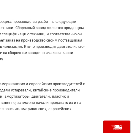
роцесс производства разбит на следующие
техники. Сборочный завод является продавцом
ует спецификацию техники, и соответственно он
щает заказ на производство своим поставщикам
ециализация. Кто-то производит двигатели, кто-
ие на сборочном заводе: сначала запчасти
ту.
, американских и европейских производителей и
модели устаревали, китайские производители
и, амортизаторы, двигатели, пластик и
ственно, затем они начали продавать их и на
е японских, американских, европейских