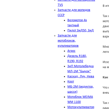
TVS
В ит
Запчасти для мопедов
СССР
Так 
Веломотор 4х
мото
тактный
двиг
Пилот ЗиД50, ЗиД
выпу
Запчасти для
вар
мотоблоков,
культиваторов
Мно
Агрос
лег
Дизель R180,
R190, R192
Исхо
ЗиП Мотолебедка
на м
МЛ-1М "Бычок"
Каскад, Луч, Нева
Как
Крот
МБ-2М (редуктор,
Что 
шасси)
внеш
Мотоблок WEIMA
WM 1100
Так 
Мотокультриватор
оди