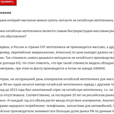
исание
шем интернет-магазине можно купить запчасти на китайскую мототехнику.
нно китайская мототехника является самым быстрорастущим массовым ры
это обусловлено?
ервых, в России и странах СНГ мототехника не производится массово, а 
пример, европейские американские, японские) по цене выходят далеко з
ны. Так стоимость самого дешевого мотоцикла не китайского производства 
е доллара 63). Но стоит отметить, что при такой стоимости модель облад
метрами, при этом по факту производится в Китае на заводе JIANSHE.
торых, на сегодняшний день альтернатив китайской мототехнике для масс
е 90-ых годов начался импорт китайской мототехники наряду с другими т
од до 2013 года был ажиотажный спрос на китайскую мототехнику, т.к. на
а отсутствовала. Соответственно, за последние 20 лет на российском рын
ики. И каждый год его объем растет ввиду отсутствия альтернатив. Анало
арами народного потребления: телефонами, запчастями для автомобилей, 
айские производители занимают все большую долю рынка РФ по данным т