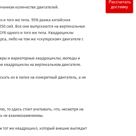
Рассчитать
доставку
аниченном количестве двигателей.
о и того же типа. 95% рынка китайских
250 см3. Все они выпускаются на вертикальных
 GY6 одного и того же типа. Квадроциклы
са, либо на том же «скутерском» двигателе с
утеры и вариаторные квадроциклы; мопеды и
ые квадроциклы на вертикальном двигателе.
кать их в папке на конкретный двигатель, а не
лю, то здесь стоит учитывать, что, несмотря на
ыть не взаимозаменяемы.
 и тот же квадроцикл, который внешне выглядит