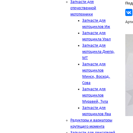
Запчасти для
Под
отечественной
мототехники
Запчасти для
Арти
мотоциклов Иж
Запчасти для
мотоцикла Урал
Запчасти для
мотоцикла Днепр,
МТ
Запчасти для
мотоциклов
Минск, Восход,
Сова
Запчасти для
мотоциклов
Муравей, Тула
Запчасти для
мотоциклов Ява
Редукторы и вариаторы
крутящего момента
Запчасти для двигателей