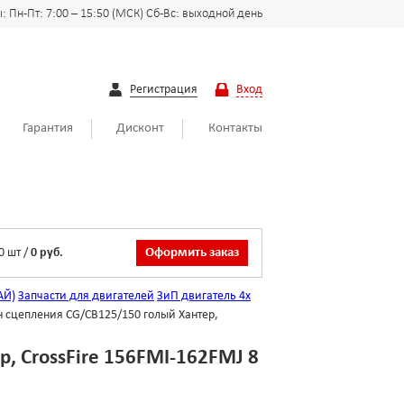
 Пн-Пт: 7:00 – 15:50 (МСК) Сб-Вс: выходной день
Регистрация
Вход
Гарантия
Дисконт
Контакты
0
шт
/
0 руб.
Оформить заказ
АЙ)
Запчасти для двигателей
ЗиП двигатель 4х
 сцепления CG/CB125/150 голый Хантер,
, CrossFire 156FMI-162FMJ 8