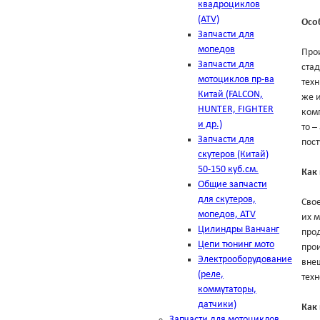
квадроциклов
(ATV)
Осо
Запчасти для
мопедов
Про
Запчасти для
ста
мотоциклов пр-ва
техн
Китай (FALCON,
же и
HUNTER, FIGHTER
комп
и др.)
то –
Запчасти для
пост
скутеров (Китай)
50-150 куб.см.
Как
Общие запчасти
для скутеров,
Свое
мопедов, ATV
их м
Цилиндры Ванчанг
прод
Цепи тюнинг мото
прои
Электрооборудование
внеш
(реле,
тех
коммутаторы,
датчики)
Как 
Запчасти для мотоциклов