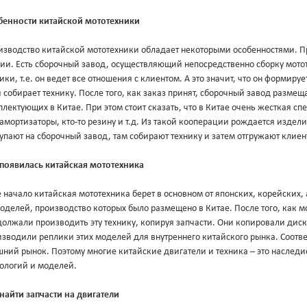
бенности китайской мототехники
изводство китайской мототехники обладает некоторыми особенностями. П
дии. Есть сборочный завод, осуществляющий непосредственно сборку мото
ики, т.е. он ведет все отношения с клиентом. А это значит, что он формир
 собирает технику. После того, как заказ принят, сборочный завод разме
лектующих в Китае. При этом стоит сказать, что в Китае очень жесткая сп
 амортизаторы, кто-то резину и т.д. Из такой кооперации рождается издел
упают на сборочный завод, там собирают технику и затем отгружают клиен
 появилась китайская мототехника
 начало китайская мототехника берет в основном от японских, корейских
оделей, производство которых было размещено в Китае. После того, как 
олжали производить эту технику, копируя запчасти. Они копировали диск
зводили реплики этих моделей для внутреннего китайского рынка. Соответ
ний рынок. Поэтому многие китайские двигатели и техника – это наследи
нологий и моделей.
найти запчасти на двигатели