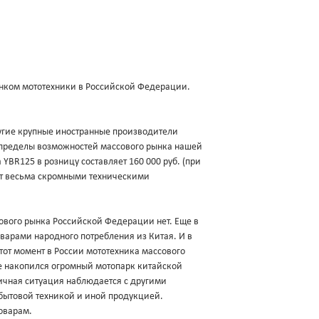
нком мототехники в Российской Федерации.
другие крупные иностранные производители
а пределы возможностей массового рынка нашей
YBR125 в розницу составляет 160 000 руб. (при
ает весьма скромными техническими
ового рынка Российской Федерации нет. Еще в
оварами народного потребления из Китая. И в
 тот момент в России мототехника массового
ке накопился огромный мотопарк китайской
гичная ситуация наблюдается с другими
бытовой техникой и иной продукцией.
оварам.