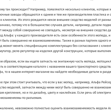
ему так происходит? Например, появляются несколько клиентов, которые 
рочные заводы обращаются к одним и тем же производителям пластика и с
х клиентов. Из этого рождается некое внешнее сходство моделей от разны
нчиво, потому что в большинстве случаев детали, например, детали подв
ут между собой совершенно не совпадать, несмотря на внешнее сходство 
д Альфа: у каждого производителя есть свои особенности этого мопеда, 
т быть совершенно не взаимозаменяемы. Также в разных партиях одного и
од может менять спецификацию комплектующих без согласования с клиент
утатор, реле-регулятор на изделия другой конструкции, которые выполня
м образом, если вы ищете запчасть на экипажную часть мопеда, мотоцикл
ть в соответствующем каталоге с названием вашего транспортного средст
фа, то в нашем интернет-магазине вы найдете необходимые детали в разд
е при этом стоит учитывать, что если у вас мопед, например, Альфа Рейс
дство моделей, запчасти между ними могут быть совершенно не взаимоза
ам крепления, но и по дизайну, цвету и наклейкам. Если речь об электриче
имозаменяемы по разъемам.
ожалению, невозможно полностью оценить взаимозаменяемость модели Аль