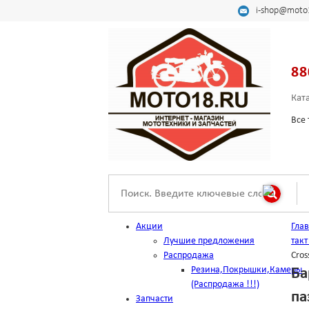
i-shop@moto
88
Кат
Все 
Акции
Гла
Лучшие предложения
такт
Распродажа
Cros
Резина,Покрышки,Камеры
Ба
(Распродажа !!!)
па
Запчасти