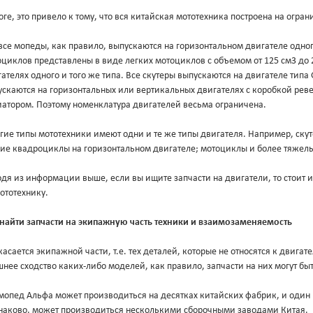
оге, это привело к тому, что вся китайская мототехника построена на огр
все мопеды, как правило, выпускаются на горизонтальном двигателе одног
циклов представлены в виде легких мотоциклов с объемом от 125 см3 до 
ателях одного и того же типа. Все скутеры выпускаются на двигателе типа
скаются на горизонтальных или вертикальных двигателях с коробкой ревер
иатором. Поэтому номенклатура двигателей весьма ограничена.
гие типы мототехники имеют одни и те же типы двигателя. Например, ск
кие квадроциклы на горизонтальном двигателе; мотоциклы и более тяжел
дя из информации выше, если вы ищите запчасти на двигатели, то стоит ис
ототехнику.
 найти запчасти на экипажную часть техники и взаимозаменяемость
касается экипажной части, т.е. тех деталей, которые не относятся к двигате
нее сходство каких-либо моделей, как правило, запчасти на них могут б
мопед Альфа может производиться на десятках китайских фабрик, и один
наково, может производиться несколькими сборочными заводами Китая.