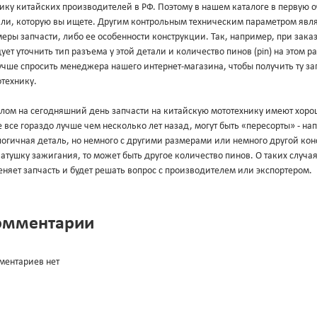
ику китайских производителей в РФ. Поэтому в нашем каталоге в первую 
али, которую вы ищете. Другим контрольным техническим параметром явл
еры запчасти, либо ее особенности конструкции. Так, например, при зака
ует уточнить тип разъема у этой детали и количество пинов (pin) на этом 
учше спросить менеджера нашего интернет-магазина, чтобы получить ту за
технику.
лом на сегодняшний день запчасти на китайскую мототехнику имеют хорош
 все гораздо лучше чем несколько лет назад, могут быть «пересорты» - н
огичная деталь, но немного с другими размерами или немного другой конс
атушку зажигания, то может быть другое количество пинов. О таких случа
няет запчасть и будет решать вопрос с производителем или экспортером.
омментарии
ментариев нет