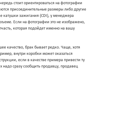
очередь стоит ориентироваться на фотографии
яются присоединительные размеры либо другие
зе катушки зажигания (CDI), у менеджера
разъеме. Если на фотографии это не изображено,
пчасть, которая подойдет именно на вашу
ее качество, брак бывает редко. Чаще, хотя
апример, внутри коробки может оказаться
трукции, если в качестве примера привести ту
ях надо сразу сообщить продавцу, продавец