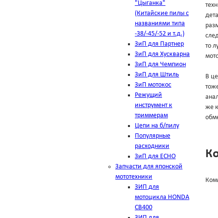
"Цыганка"
техн
(Китайские пилы с
дет
названиями типа
разм
-38/-45/-52 и т.д.)
след
ЗиП для Партнер
то л
ЗиП для Хускварна
мото
ЗиП для Чемпион
ЗиП для Штиль
В це
ЗиП мотокос
тоже
Режущий
анал
инструмент к
же к
триммерам
обме
Цепи на б/пилу
Популярные
расходники
К
ЗиП для ЕСНО
Запчасти для японской
мототехники
Ком
ЗИП для
мотоцикла HONDA
CB400
ЗИП для