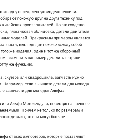
хотят одну определенную модель техники.
обирают похожую друг на друга технику под
х китайских производителей. Но это сходство
ески, пластиковая облицовка, детали двигателя
данных моделей. Прекрасным примером является
и запчасти, выглядящие похоже между собой
 того же изделия, один и тот же сборочный
ом – заменить например детали электрики –
ют ту же функцию.
а, скутера или квадроцикла, запчасть нужно
ва. Например, если вы ищите детали для мопеда
еле «запчасти для мопедов Альфа».
ер или Альфа Мотоленд, то, несмотря на внешнее
меняемыми. Причем не только по размерам и
ских деталях, то они могут быть не
фа от всех импортеров, которые поставляют