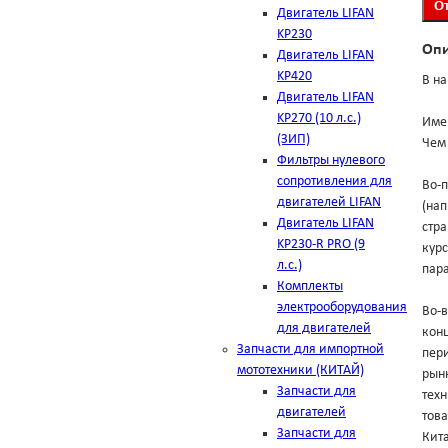
Двигатель LIFAN
KP230
Оп
Двигатель LIFAN
KP420
В на
Двигатель LIFAN
KP270 (10 л.с.)
Име
(ЗИП)
Чем 
Фильтры нулевого
сопротивления для
Во-п
двигателей LIFAN
(на
Двигатель LIFAN
стра
KP230-R PRO (9
курс
л.с.)
пара
Комплекты
электрооборудования
Во-в
для двигателей
конц
Запчасти для импортной
пери
мототехники (КИТАЙ)
рынк
Запчасти для
техн
двигателей
тов
Запчасти для
Кит