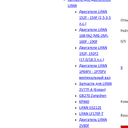
LIFAN
Двигатели LIFAN
152F - 154F (2,5-3,5
Отзы
л.с.)
Двигатели LIFAN
Рей
168-FA2 (МБ-2М),
0
/
5
160F - 190F
Двигатели LIFAN
192F, 192F2
(17.0/18.5 л.с.)
Двигатели LIFAN
Х
1Р64FV - 1Р70FV
вертикальный вал
Запчасти для LIFAN
2V77F-A (Буран)
GB270 Zongshen
KP460
Ком
LIFAN GS212E
LIFAN LF170F-T
Ваш
Двигатель LIFAN
2V80F