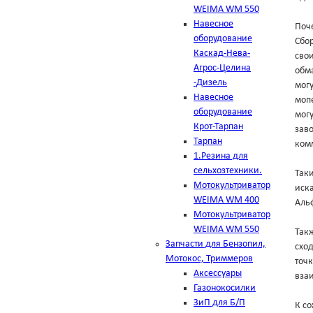
WEIMA WM 550
Навесное
Поч
оборудование
Сбо
Каскад-Нева-
свои
Агрос-Целина
обма
-Дизель
мог
Навесное
мопе
оборудование
могу
Крот-Тарпан
зав
Тарпан
комм
1.Резина для
сельхозтехники.
Таки
Мотокультриватор
иска
WEIMA WM 400
Аль
Мотокультриватор
WEIMA WM 550
Такж
Запчасти для Бензопил,
схо
Мотокос, Триммеров
точк
Аксессуары
вза
Газонокосилки
ЗиП для Б/П
К с