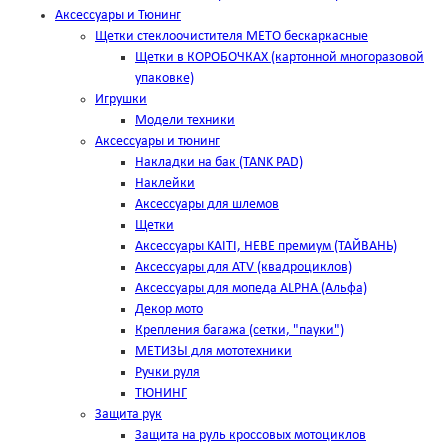
Аксессуары и Тюнинг
Щетки стеклоочистителя METO бескаркасные
Щетки в КОРОБОЧКАХ (картонной многоразовой
упаковке)
Игрушки
Модели техники
Аксессуары и тюнинг
Накладки на бак (TANK PAD)
Наклейки
Аксессуары для шлемов
Щетки
Аксессуары KAITI, HEBE премиум (ТАЙВАНЬ)
Аксессуары для ATV (квадроциклов)
Аксессуары для мопеда ALPHA (Альфа)
Декор мото
Крепления багажа (сетки, "пауки")
МЕТИЗЫ для мототехники
Ручки руля
ТЮНИНГ
Защита рук
Защита на руль кроссовых мотоциклов