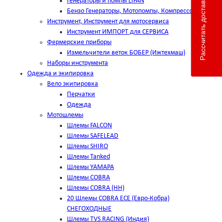
Рассчитать доставку
Генераторы и помпы LIFAN
Бензо Генераторы, Мотопомпы, Компрессоры
Инструмент, Инструмент для мотосервиса
Инструмент ИМПОРТ для СЕРВИСА
Фермерские приборы
Измельчители веток БОБЕР (Ижтехмаш)
Наборы инструмента
Одежда и экипировка
Вело экипировка
Перчатки
Одежда
Мотошлемы
Шлемы FALCON
Шлемы SAFELEAD
Шлемы SHIRO
Шлемы Tanked
Шлемы YAMAPA
Шлемы COBRA
Шлемы COBRA (HH)
20 Шлемы COBRA ECE (Евро-Кобра)
СНЕГОХОДНЫЕ
Шлемы TVS RACING (Индия)