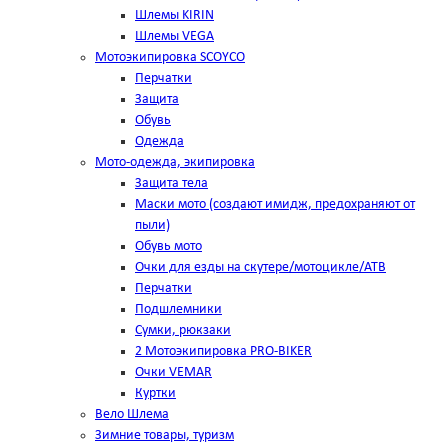
Шлемы KIRIN
Шлемы VEGA
Мотоэкипировка SCOYCO
Перчатки
Защита
Обувь
Одежда
Мото-одежда, экипировка
Защита тела
Маски мото (создают имидж, предохраняют от
пыли)
Обувь мото
Очки для езды на скутере/мотоцикле/АТВ
Перчатки
Подшлемники
Сумки, рюкзаки
2 Мотоэкипировка PRO-BIKER
Очки VEMAR
Куртки
Вело Шлема
Зимние товары, туризм