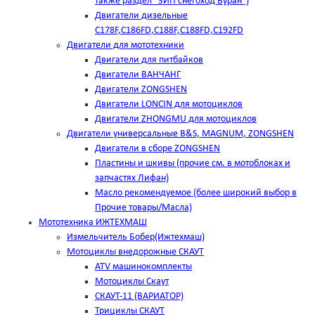
также раздел "ЗИП снегоход Буран")
Двигатели дизельные
C178F,С186FD,C188F,C188FD,C192FD
Двигатели для мототехники
Двигатели для питбайков
Двигатели ВАНЧАНГ
Двигатели ZONGSHEN
Двигатели LONCIN для мотоциклов
Двигатели ZHONGMU для мотоциклов
Двигатели универсальные B&S, MAGNUM, ZONGSHEN
Двигатели в сборе ZONGSHEN
Пластины и шкивы (прочие см. в мотоблоках и
запчастях Лифан)
Масло рекомендуемое (более широкий выбор в
Прочие товары/Масла)
Мототехника ИЖТЕХМАШ
Измельчитель Бобер(Ижтехмаш)
Мотоциклы внедорожные СКАУТ
ATV машинокомплекты
Мотоциклы Скаут
СКАУТ-11 (ВАРИАТОР)
Трициклы СКАУТ