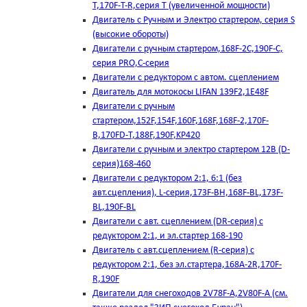
T,170F-T-R,серия Т (увеличенной мощности)
Двигатель с Ручным и Электро стартером, серия S
(высокие обороты)
Двигатели с ручным стартером,168F-2C,190F-C,
серия PRO,C-серия
Двигатели с редуктором с автом. сцеплением
Двигатель для мотокосы LIFAN 139F2,1E48F
Двигатели с ручным
стартером,152F,154F,160F,168F,168F-2,170F-
B,170FD-T,188F,190F,KP420
Двигатели с ручным и электро стартером 12В (D-
серия)168-460
Двигатели с редуктором 2:1, 6:1 (без
авт.сцепления), L-серия,173F-BH,168F-BL,173F-
BL,190F-BL
Двигатели с авт. сцеплением (DR-серия) с
редуктором 2:1, и эл.стартер 168-190
Двигатель с авт.сцеплением (R-серия) с
редуктором 2:1, без эл.стартера,168А-2R,170F-
R,190F
Двигатели для снегоходов 2V78F-A,2V80F-A (см.