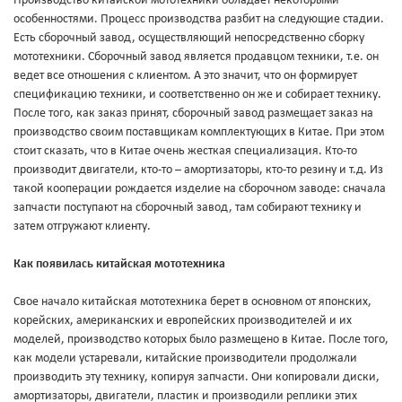
Производство китайской мототехники обладает некоторыми
особенностями. Процесс производства разбит на следующие стадии.
Есть сборочный завод, осуществляющий непосредственно сборку
мототехники. Сборочный завод является продавцом техники, т.е. он
ведет все отношения с клиентом. А это значит, что он формирует
спецификацию техники, и соответственно он же и собирает технику.
После того, как заказ принят, сборочный завод размещает заказ на
производство своим поставщикам комплектующих в Китае. При этом
стоит сказать, что в Китае очень жесткая специализация. Кто-то
производит двигатели, кто-то – амортизаторы, кто-то резину и т.д. Из
такой кооперации рождается изделие на сборочном заводе: сначала
запчасти поступают на сборочный завод, там собирают технику и
затем отгружают клиенту.
Как появилась китайская мототехника
Свое начало китайская мототехника берет в основном от японских,
корейских, американских и европейских производителей и их
моделей, производство которых было размещено в Китае. После того,
как модели устаревали, китайские производители продолжали
производить эту технику, копируя запчасти. Они копировали диски,
амортизаторы, двигатели, пластик и производили реплики этих