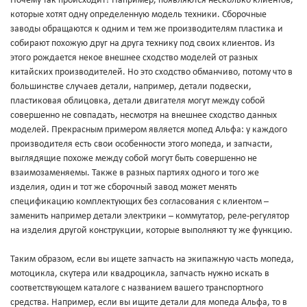
Почему так происходит? Например, появляются несколько клиентов,
которые хотят одну определенную модель техники. Сборочные
заводы обращаются к одним и тем же производителям пластика и
собирают похожую друг на друга технику под своих клиентов. Из
этого рождается некое внешнее сходство моделей от разных
китайских производителей. Но это сходство обманчиво, потому что в
большинстве случаев детали, например, детали подвески,
пластиковая облицовка, детали двигателя могут между собой
совершенно не совпадать, несмотря на внешнее сходство данных
моделей. Прекрасным примером является мопед Альфа: у каждого
производителя есть свои особенности этого мопеда, и запчасти,
выглядящие похоже между собой могут быть совершенно не
взаимозаменяемы. Также в разных партиях одного и того же
изделия, один и тот же сборочный завод может менять
спецификацию комплектующих без согласования с клиентом –
заменить например детали электрики – коммутатор, реле-регулятор
на изделия другой конструкции, которые выполняют ту же функцию.
Таким образом, если вы ищете запчасть на экипажную часть мопеда,
мотоцикла, скутера или квадроцикла, запчасть нужно искать в
соответствующем каталоге с названием вашего транспортного
средства. Например, если вы ищите детали для мопеда Альфа, то в