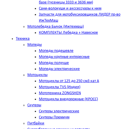
базе (гусеницы 3333 и 3636 мм)
Сани-волокуши и акссессуары к ним
Запчасти для мотобуксировщиков ЛИДЕР пр-во
ИжТехМаш
Мотолебедка Бычок (Ижтехмаш)
КОМПЛЕКТЫ Лебедка + Навесное
Техника
Мопеды
Мопеды подешевле
Мопеды крупные интересные
Мопеды получше
Мопеды электрические
Мотоциклы
Мотоциклы от 125 до 250 см3 кат А
Мотоциклы TVS (Индия)
Мототехника ZONGSHEN
Мотоциклы внедорожные (КРОСС)
Скутеры
Скутеры электрические
Скутеры Премиум
Питбайки