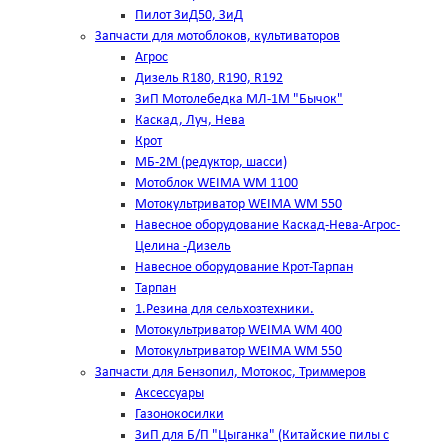
Пилот ЗиД50, ЗиД
Запчасти для мотоблоков, культиваторов
Агрос
Дизель R180, R190, R192
ЗиП Мотолебедка МЛ-1М "Бычок"
Каскад, Луч, Нева
Крот
МБ-2М (редуктор, шасси)
Мотоблок WEIMA WM 1100
Мотокультриватор WEIMA WM 550
Навесное оборудование Каскад-Нева-Агрос-
Целина -Дизель
Навесное оборудование Крот-Тарпан
Тарпан
1.Резина для сельхозтехники.
Мотокультриватор WEIMA WM 400
Мотокультриватор WEIMA WM 550
Запчасти для Бензопил, Мотокос, Триммеров
Аксессуары
Газонокосилки
ЗиП для Б/П "Цыганка" (Китайские пилы с