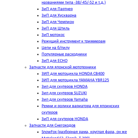
названиями типа -38/-45/-52 и т.д.)
ЗиП для Партнер
ЗиП для Хускварна
ЗиП для Чемпион
ЗиП для Штиль
ЗиП мотокос
Режущий инструмент к триммерам
Цепи на б/пилу
Популярные расходники
ЗиП для ЕСНО
Запчасти для японской мототехники
ЗИП для мотоцикла HONDA CB400
ЗИП для мотоцикла YAMAHA YBR125
Зип для скутеров HONDA
Зип для скутеров SUZUKI
Зип для скутеров Yamaha
Ремни и ролики вариатора для япоинских
скутеров
ЗиП для скутеров HONDA
Запчасти для Снегоходов
SnowFox (разборная рама, круглая фара, он же