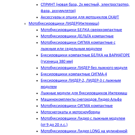
СПРИНТ (новая база, 2х местный, электростартер,
фара, аккумулятор)
Аксессуары и опции для мотоциклов СКАУТ
Мотобуксировщики ЛИДЕР(Ижтехмаш)
Мотобуксировщики БЕЛКА сверхкомпактные
Мотобуксировщики ДЕЛЬТА компактные
Мотобуксировщики СИГМА компактные с
лыжным или седельным модулем
Буксировщики компактные БЕЛКА на ВАРИАТОРЕ
(гусеница 380 мм)
Мотобуксировщики ЛИДЕР без лыжного модуля
Буксировщики компактные СИГМА-4
Буксировщики ЛИДЕР-2, ЛИДЕР-3 c лыжным
модулем
Лыжные модули для буксировщиков Ижтехмаш
Машинокомплекты снегоходов Лидер Альфа
Мотобуксировщики СИГМА компактные
Мотоснегокаты и мотосноуборды
Мотобуксировщики Лидер с лыжным модулем
(от 9 до 20 л.с.)
Мотобуксировщики Лидер LONG на удлинённой