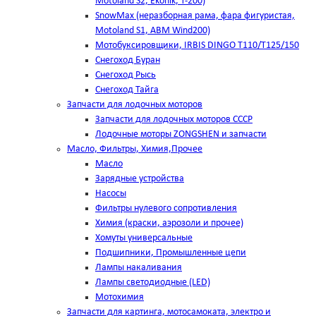
Motoland S2, Ekonik, T-200)
SnowMax (неразборная рама, фара фигуристая,
Motoland S1, ABM Wind200)
Мотобуксировщики, IRBIS DINGO Т110/Т125/150
Снегоход Буран
Снегоход Рысь
Снегоход Тайга
Запчасти для лодочных моторов
Запчасти для лодочных моторов СССР
Лодочные моторы ZONGSHEN и запчасти
Масло, Фильтры, Химия,Прочее
Масло
Зарядные устройства
Насосы
Фильтры нулевого сопротивления
Химия (краски, аэрозоли и прочее)
Хомуты универсальные
Подшипники, Промышленные цепи
Лампы накаливания
Лампы светодиодные (LED)
Мотохимия
Запчасти для картинга, мотосамоката, электро и