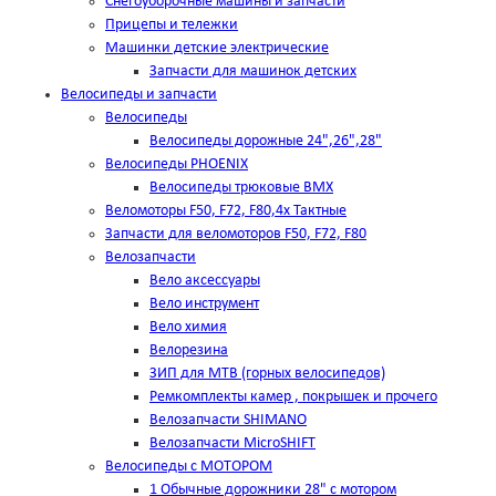
Снегоуборочные машины и запчасти
Прицепы и тележки
Машинки детские электрические
Запчасти для машинок детских
Велосипеды и запчасти
Велосипеды
Велосипеды дорожные 24",26",28"
Велосипеды PHOENIX
Велосипеды трюковые BMX
Веломоторы F50, F72, F80,4х Тактные
Запчасти для веломоторов F50, F72, F80
Велозапчасти
Вело аксессуары
Вело инструмент
Вело химия
Велорезина
ЗИП для MTB (горных велосипедов)
Ремкомплекты камер , покрышек и прочего
Велозапчасти SHIMANO
Велозапчасти MicroSHIFT
Велосипеды с МОТОРОМ
1 Обычные дорожники 28" с мотором