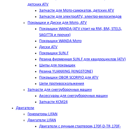
детских ATV
Запчасти для Мото-самокатов, детских ATV
Запчасти для электроATV, электро-велосипедов
Покрышки и Диски для Мото, ATV
Покрышки WANDA (АТV стоит на RM, BM, STELS,
SAGITTA и прочих)
Покрышки WANDA Мото
Диски ATV
Покрышки SUN.F
Резина фирменная SUN.F для квадроциклов (АТV)
Шипы для покрышек
Резина YUANXING (KINGSTONE)
Покрышки OBOR SCORPIO для ATV
Цепи противоскольжения
Запчасти для снегоуборочных машин
Аксессуары для снегоуборочных машин
Запчасти КСМ24
Двигатели
Генераторы LIFAN
Двигатели LIFAN
Двигатели с ручным стартером,170F-D-TR,170F-