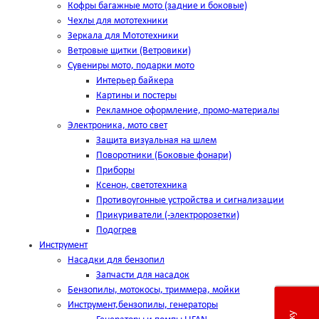
Кофры багажные мото (задние и боковые)
Чехлы для мототехники
Зеркала для Мототехники
Ветровые щитки (Ветровики)
Сувениры мото, подарки мото
Интерьер байкера
Картины и постеры
Рекламное оформление, промо-материалы
Электроника, мото свет
Защита визуальная на шлем
Поворотники (Боковые фонари)
Приборы
Ксенон, светотехника
Противоугонные устройства и сигнализации
Прикуриватели (-электророзетки)
Подогрев
Инструмент
Насадки для бензопил
Запчасти для насадок
Бензопилы, мотокосы, триммера, мойки
Инструмент,бензопилы, генераторы