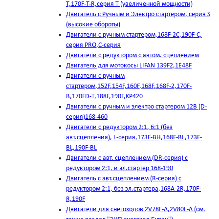
T,170F-T-R,серия Т (увеличенной мощности)
Двигатель с Ручным и Электро стартером, серия S
(высокие обороты)
Двигатели с ручным стартером,168F-2C,190F-C,
серия PRO,C-серия
Двигатели с редуктором с автом. сцеплением
Двигатель для мотокосы LIFAN 139F2,1E48F
Двигатели с ручным
стартером,152F,154F,160F,168F,168F-2,170F-
B,170FD-T,188F,190F,KP420
Двигатели с ручным и электро стартером 12В (D-
серия)168-460
Двигатели с редуктором 2:1, 6:1 (без
авт.сцепления), L-серия,173F-BH,168F-BL,173F-
BL,190F-BL
Двигатели с авт. сцеплением (DR-серия) с
редуктором 2:1, и эл.стартер 168-190
Двигатель с авт.сцеплением (R-серия) с
редуктором 2:1, без эл.стартера,168А-2R,170F-
R,190F
Двигатели для снегоходов 2V78F-A,2V80F-A (см.