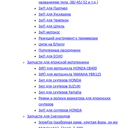
названиями типа -38/-45/-52 и т.д.)
ЗиП для Партнер
ЗиП для Хускварна
ЗиП для Чемпион
ЗиП для Штиль
ЗиП мотокос
Режущий инструмент к триммерам
Цепи на б/пилу
Популярные расходники
ЗиП для ЕСНО
Запчасти для японской мототехники
ЗИП для мотоцикла HONDA CB400
ЗИП для мотоцикла YAMAHA YBR125
Зип для скутеров HONDA
Зип для скутеров SUZUKI
Зип для скутеров Yamaha
Ремни и ролики вариатора для япоинских
скутеров
ЗиП для скутеров HONDA
Запчасти для Снегоходов
SnowFox (разборная рама, круглая фара, он же