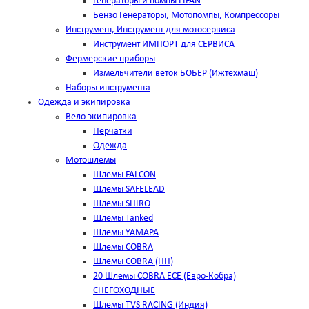
Генераторы и помпы LIFAN
Бензо Генераторы, Мотопомпы, Компрессоры
Инструмент, Инструмент для мотосервиса
Инструмент ИМПОРТ для СЕРВИСА
Фермерские приборы
Измельчители веток БОБЕР (Ижтехмаш)
Наборы инструмента
Одежда и экипировка
Вело экипировка
Перчатки
Одежда
Мотошлемы
Шлемы FALCON
Шлемы SAFELEAD
Шлемы SHIRO
Шлемы Tanked
Шлемы YAMAPA
Шлемы COBRA
Шлемы COBRA (HH)
20 Шлемы COBRA ECE (Евро-Кобра)
СНЕГОХОДНЫЕ
Шлемы TVS RACING (Индия)