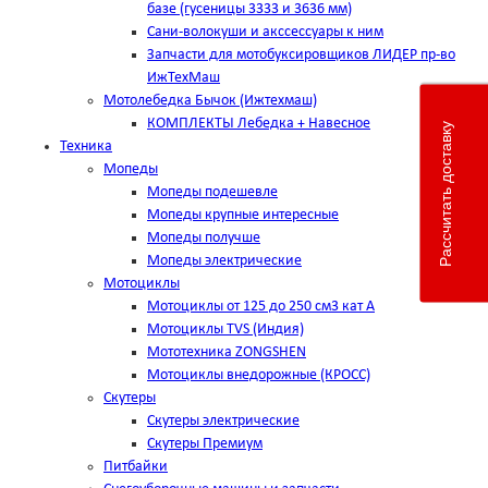
базе (гусеницы 3333 и 3636 мм)
Сани-волокуши и акссессуары к ним
Запчасти для мотобуксировщиков ЛИДЕР пр-во
ИжТехМаш
Мотолебедка Бычок (Ижтехмаш)
КОМПЛЕКТЫ Лебедка + Навесное
Рассчитать доставку
Техника
Мопеды
Мопеды подешевле
Мопеды крупные интересные
Мопеды получше
Мопеды электрические
Мотоциклы
Мотоциклы от 125 до 250 см3 кат А
Мотоциклы TVS (Индия)
Мототехника ZONGSHEN
Мотоциклы внедорожные (КРОСС)
Скутеры
Скутеры электрические
Скутеры Премиум
Питбайки