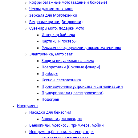
Кофры багажные мото (задние и боковые)
Чехлы для мототехники
Зеркала для Мототехники
Ветровые щитки (Ветровики)
Сувениры мото, подарки мото
Интерьер байкера
Картины и постеры
Рекламное оформление, промо-материалы
Электроника, мото свет
Защита визуальная на шлем
Поворотники (Боковые фонари)
Приборы
Ксенон, светотехника
Противоугонные устройства и сигнализации
Прикуриватели (-электророзетки)
Подогрев
Инструмент
Насадки для бензопил
Запчасти для насадок
Бензопилы, мотокосы, триммера, мойки
Инструмент,бензопилы, генераторы