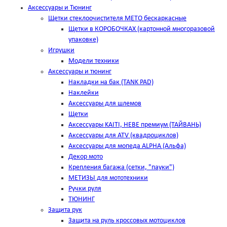
Аксессуары и Тюнинг
Щетки стеклоочистителя METO бескаркасные
Щетки в КОРОБОЧКАХ (картонной многоразовой
упаковке)
Игрушки
Модели техники
Аксессуары и тюнинг
Накладки на бак (TANK PAD)
Наклейки
Аксессуары для шлемов
Щетки
Аксессуары KAITI, HEBE премиум (ТАЙВАНЬ)
Аксессуары для ATV (квадроциклов)
Аксессуары для мопеда ALPHA (Альфа)
Декор мото
Крепления багажа (сетки, "пауки")
МЕТИЗЫ для мототехники
Ручки руля
ТЮНИНГ
Защита рук
Защита на руль кроссовых мотоциклов