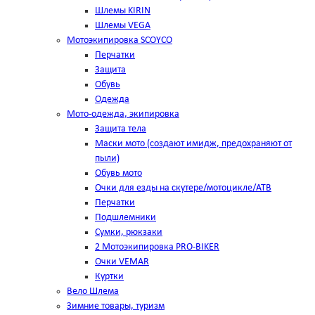
Шлемы KIRIN
Шлемы VEGA
Мотоэкипировка SCOYCO
Перчатки
Защита
Обувь
Одежда
Мото-одежда, экипировка
Защита тела
Маски мото (создают имидж, предохраняют от
пыли)
Обувь мото
Очки для езды на скутере/мотоцикле/АТВ
Перчатки
Подшлемники
Сумки, рюкзаки
2 Мотоэкипировка PRO-BIKER
Очки VEMAR
Куртки
Вело Шлема
Зимние товары, туризм