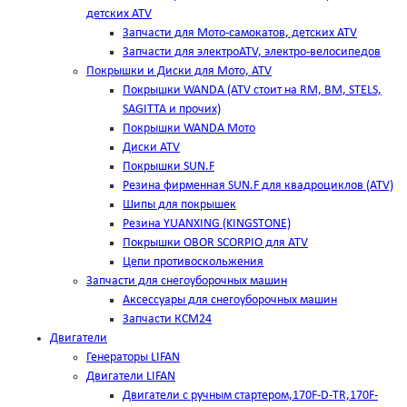
детских ATV
Запчасти для Мото-самокатов, детских ATV
Запчасти для электроATV, электро-велосипедов
Покрышки и Диски для Мото, ATV
Покрышки WANDA (АТV стоит на RM, BM, STELS,
SAGITTA и прочих)
Покрышки WANDA Мото
Диски ATV
Покрышки SUN.F
Резина фирменная SUN.F для квадроциклов (АТV)
Шипы для покрышек
Резина YUANXING (KINGSTONE)
Покрышки OBOR SCORPIO для ATV
Цепи противоскольжения
Запчасти для снегоуборочных машин
Аксессуары для снегоуборочных машин
Запчасти КСМ24
Двигатели
Генераторы LIFAN
Двигатели LIFAN
Двигатели с ручным стартером,170F-D-TR,170F-