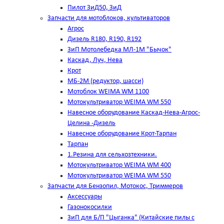
Пилот ЗиД50, ЗиД
Запчасти для мотоблоков, культиваторов
Агрос
Дизель R180, R190, R192
ЗиП Мотолебедка МЛ-1М "Бычок"
Каскад, Луч, Нева
Крот
МБ-2М (редуктор, шасси)
Мотоблок WEIMA WM 1100
Мотокультриватор WEIMA WM 550
Навесное оборудование Каскад-Нева-Агрос-
Целина -Дизель
Навесное оборудование Крот-Тарпан
Тарпан
1.Резина для сельхозтехники.
Мотокультриватор WEIMA WM 400
Мотокультриватор WEIMA WM 550
Запчасти для Бензопил, Мотокос, Триммеров
Аксессуары
Газонокосилки
ЗиП для Б/П "Цыганка" (Китайские пилы с