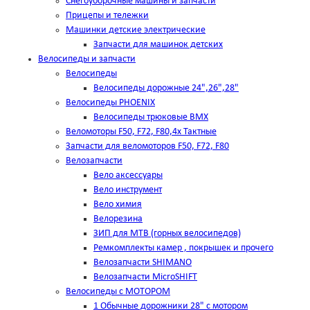
Снегоуборочные машины и запчасти
Прицепы и тележки
Машинки детские электрические
Запчасти для машинок детских
Велосипеды и запчасти
Велосипеды
Велосипеды дорожные 24",26",28"
Велосипеды PHOENIX
Велосипеды трюковые BMX
Веломоторы F50, F72, F80,4х Тактные
Запчасти для веломоторов F50, F72, F80
Велозапчасти
Вело аксессуары
Вело инструмент
Вело химия
Велорезина
ЗИП для MTB (горных велосипедов)
Ремкомплекты камер , покрышек и прочего
Велозапчасти SHIMANO
Велозапчасти MicroSHIFT
Велосипеды с МОТОРОМ
1 Обычные дорожники 28" с мотором