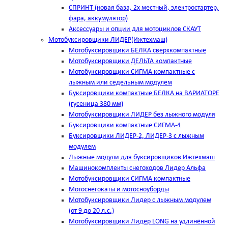
СПРИНТ (новая база, 2х местный, электростартер,
фара, аккумулятор)
Аксессуары и опции для мотоциклов СКАУТ
Мотобуксировщики ЛИДЕР(Ижтехмаш)
Мотобуксировщики БЕЛКА сверхкомпактные
Мотобуксировщики ДЕЛЬТА компактные
Мотобуксировщики СИГМА компактные с
лыжным или седельным модулем
Буксировщики компактные БЕЛКА на ВАРИАТОРЕ
(гусеница 380 мм)
Мотобуксировщики ЛИДЕР без лыжного модуля
Буксировщики компактные СИГМА-4
Буксировщики ЛИДЕР-2, ЛИДЕР-3 c лыжным
модулем
Лыжные модули для буксировщиков Ижтехмаш
Машинокомплекты снегоходов Лидер Альфа
Мотобуксировщики СИГМА компактные
Мотоснегокаты и мотосноуборды
Мотобуксировщики Лидер с лыжным модулем
(от 9 до 20 л.с.)
Мотобуксировщики Лидер LONG на удлинённой