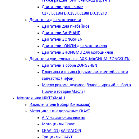
также раздел "ЗИП снегоход Буран")
Двигатели дизельные
C178F,С186FD,C188F,C188FD,C192FD
Двигатели для мототехники
Двигатели для питбайков
Двигатели ВАНЧАНГ
Двигатели ZONGSHEN
Двигатели LONCIN для мотоциклов
Двигатели ZHONGMU для мотоциклов
Двигатели универсальные B&S, MAGNUM, ZONGSHEN
Двигатели в сборе ZONGSHEN
Пластины и шкивы (прочие см. в мотоблоках и
запчастях Лифан)
Масло рекомендуемое (более широкий выбор в
Прочие товары/Масла)
Мототехника ИЖТЕХМАШ
Измельчитель Бобер(Ижтехмаш)
Мотоциклы внедорожные СКАУТ
ATV машинокомплекты
Мотоциклы Скаут
СКАУТ-11 (ВАРИАТОР)
Трициклы СКАУТ