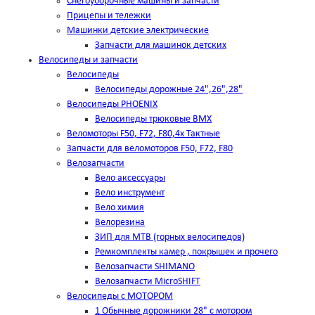
Снегоуборочные машины и запчасти
Прицепы и тележки
Машинки детские электрические
Запчасти для машинок детских
Велосипеды и запчасти
Велосипеды
Велосипеды дорожные 24",26",28"
Велосипеды PHOENIX
Велосипеды трюковые BMX
Веломоторы F50, F72, F80,4х Тактные
Запчасти для веломоторов F50, F72, F80
Велозапчасти
Вело аксессуары
Вело инструмент
Вело химия
Велорезина
ЗИП для MTB (горных велосипедов)
Ремкомплекты камер , покрышек и прочего
Велозапчасти SHIMANO
Велозапчасти MicroSHIFT
Велосипеды с МОТОРОМ
1 Обычные дорожники 28" с мотором