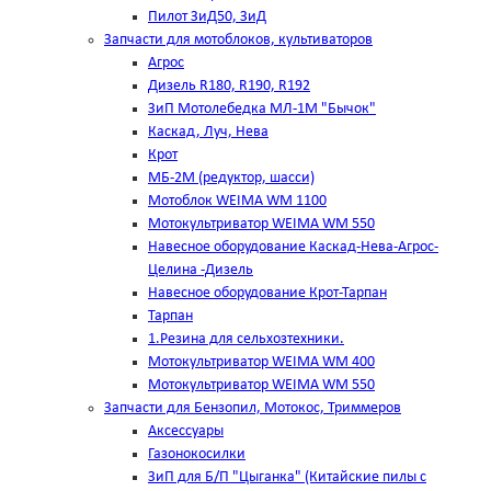
Пилот ЗиД50, ЗиД
Запчасти для мотоблоков, культиваторов
Агрос
Дизель R180, R190, R192
ЗиП Мотолебедка МЛ-1М "Бычок"
Каскад, Луч, Нева
Крот
МБ-2М (редуктор, шасси)
Мотоблок WEIMA WM 1100
Мотокультриватор WEIMA WM 550
Навесное оборудование Каскад-Нева-Агрос-
Целина -Дизель
Навесное оборудование Крот-Тарпан
Тарпан
1.Резина для сельхозтехники.
Мотокультриватор WEIMA WM 400
Мотокультриватор WEIMA WM 550
Запчасти для Бензопил, Мотокос, Триммеров
Аксессуары
Газонокосилки
ЗиП для Б/П "Цыганка" (Китайские пилы с