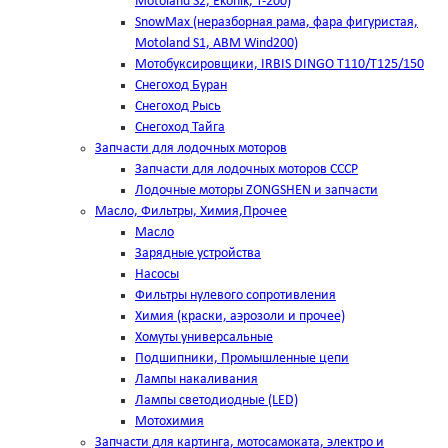
Motoland S2, Ekonik, T-200)
SnowMax (неразборная рама, фара фигуристая,
Motoland S1, ABM Wind200)
Мотобуксировщики, IRBIS DINGO Т110/Т125/150
Снегоход Буран
Снегоход Рысь
Снегоход Тайга
Запчасти для лодочных моторов
Запчасти для лодочных моторов СССР
Лодочные моторы ZONGSHEN и запчасти
Масло, Фильтры, Химия,Прочее
Масло
Зарядные устройства
Насосы
Фильтры нулевого сопротивления
Химия (краски, аэрозоли и прочее)
Хомуты универсальные
Подшипники, Промышленные цепи
Лампы накаливания
Лампы светодиодные (LED)
Мотохимия
Запчасти для картинга, мотосамоката, электро и