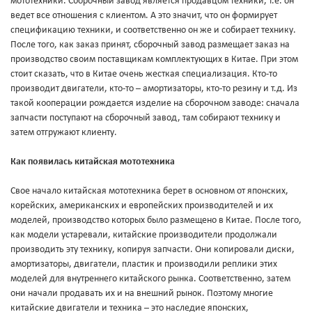
мототехники. Сборочный завод является продавцом техники, т.е. он
ведет все отношения с клиентом. А это значит, что он формирует
спецификацию техники, и соответственно он же и собирает технику.
После того, как заказ принят, сборочный завод размещает заказ на
производство своим поставщикам комплектующих в Китае. При этом
стоит сказать, что в Китае очень жесткая специализация. Кто-то
производит двигатели, кто-то – амортизаторы, кто-то резину и т.д. Из
такой кооперации рождается изделие на сборочном заводе: сначала
запчасти поступают на сборочный завод, там собирают технику и
затем отгружают клиенту.
Как появилась китайская мототехника
Свое начало китайская мототехника берет в основном от японских,
корейских, американских и европейских производителей и их
моделей, производство которых было размещено в Китае. После того,
как модели устаревали, китайские производители продолжали
производить эту технику, копируя запчасти. Они копировали диски,
амортизаторы, двигатели, пластик и производили реплики этих
моделей для внутреннего китайского рынка. Соответственно, затем
они начали продавать их и на внешний рынок. Поэтому многие
китайские двигатели и техника – это наследие японских,