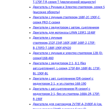
T,170F-T-R,серия Т (увеличенной мощности)
Двигатель с Ручным и Электро стартером, серия S
(высокие обороты)
Двигатели с ручным стартером,168F-2C,190F-C,
серия PRO,C-серия
Двигатели с редуктором с автом. сцеплением
Двигатель для мотокосы LIFAN 139F2,1E48F
Двигатели с ручным
стартером,152F,154F,160F,168F,168F-2,170F-
B,170FD-T,188F,190F,KP420
Двигатели с ручным и электро стартером 12В (D-
серия)168-460
Двигатели с редуктором 2:1, 6:1 (без
авт.сцепления), L-серия,173F-BH,168F-BL,173F-
BL,190F-BL
Двигатели с авт. сцеплением (DR-серия) с
редуктором 2:1, и эл.стартер 168-190
Двигатель с авт.сцеплением (R-серия) с
редуктором 2:1, без эл.стартера,168А-2R,170F-
R,190F
Двигатели для снегоходов 2V78F-A,2V80F-A (см.