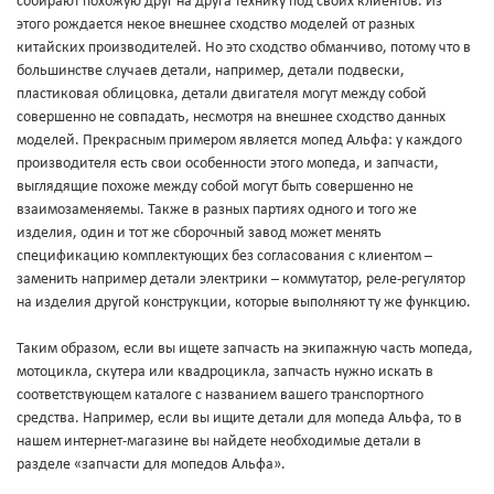
собирают похожую друг на друга технику под своих клиентов. Из
этого рождается некое внешнее сходство моделей от разных
китайских производителей. Но это сходство обманчиво, потому что в
большинстве случаев детали, например, детали подвески,
пластиковая облицовка, детали двигателя могут между собой
совершенно не совпадать, несмотря на внешнее сходство данных
моделей. Прекрасным примером является мопед Альфа: у каждого
производителя есть свои особенности этого мопеда, и запчасти,
выглядящие похоже между собой могут быть совершенно не
взаимозаменяемы. Также в разных партиях одного и того же
изделия, один и тот же сборочный завод может менять
спецификацию комплектующих без согласования с клиентом –
заменить например детали электрики – коммутатор, реле-регулятор
на изделия другой конструкции, которые выполняют ту же функцию.
Таким образом, если вы ищете запчасть на экипажную часть мопеда,
мотоцикла, скутера или квадроцикла, запчасть нужно искать в
соответствующем каталоге с названием вашего транспортного
средства. Например, если вы ищите детали для мопеда Альфа, то в
нашем интернет-магазине вы найдете необходимые детали в
разделе «запчасти для мопедов Альфа».