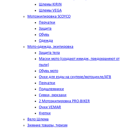
Шлемы KIRIN
Шлемы VEGA
Мотоэкипировка SCOYCO
Перчатки
Защита
Обувь
Одежда
Мото-одежда, экипировка
Защита тела
Маски мото (создают имидж, предохраняют от
пыли)
Обувь мото
Очки для езды на скутере/мотоцикле/АТВ
Перчатки
Подшлемники
Сумки, рюкзаки
2 Мотоэкипировка PRO-BIKER
Очки VEMAR
Куртки
Вело Шлема
Зимние товары, туризм