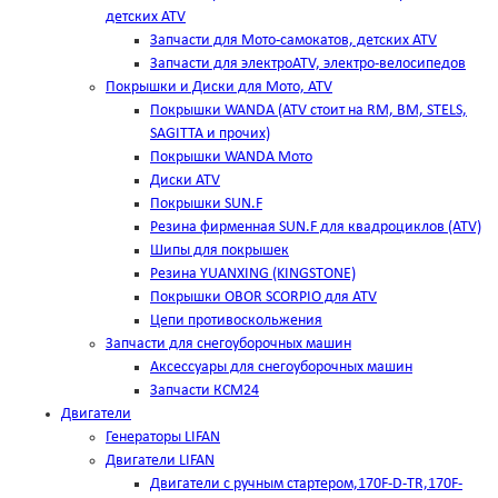
детских ATV
Запчасти для Мото-самокатов, детских ATV
Запчасти для электроATV, электро-велосипедов
Покрышки и Диски для Мото, ATV
Покрышки WANDA (АТV стоит на RM, BM, STELS,
SAGITTA и прочих)
Покрышки WANDA Мото
Диски ATV
Покрышки SUN.F
Резина фирменная SUN.F для квадроциклов (АТV)
Шипы для покрышек
Резина YUANXING (KINGSTONE)
Покрышки OBOR SCORPIO для ATV
Цепи противоскольжения
Запчасти для снегоуборочных машин
Аксессуары для снегоуборочных машин
Запчасти КСМ24
Двигатели
Генераторы LIFAN
Двигатели LIFAN
Двигатели с ручным стартером,170F-D-TR,170F-