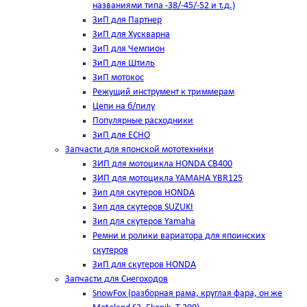
названиями типа -38/-45/-52 и т.д.)
ЗиП для Партнер
ЗиП для Хускварна
ЗиП для Чемпион
ЗиП для Штиль
ЗиП мотокос
Режущий инструмент к триммерам
Цепи на б/пилу
Популярные расходники
ЗиП для ЕСНО
Запчасти для японской мототехники
ЗИП для мотоцикла HONDA CB400
ЗИП для мотоцикла YAMAHA YBR125
Зип для скутеров HONDA
Зип для скутеров SUZUKI
Зип для скутеров Yamaha
Ремни и ролики вариатора для япоинских
скутеров
ЗиП для скутеров HONDA
Запчасти для Снегоходов
SnowFox (разборная рама, круглая фара, он же