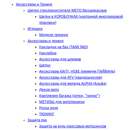
Аксессуары и Тюнинг
Щетки стеклоочистителя METO бескаркасные
Щетки в КОРОБОЧКАХ (картонной многоразовой
упаковке)
Игрушки
Модели техники
Аксессуары и тюнинг
Накладки на бак (TANK PAD)
Наклейки
Аксессуары для шлемов
Щетки
Аксессуары KAITI, HEBE премиум (ТАЙВАНЬ)
Аксессуары для ATV (квадроциклов)
Аксессуары для мопеда ALPHA (Альфа)
Декор мото
Крепления багажа (сетки, "пауки")
МЕТИЗЫ для мототехники
Ручки руля
ТЮНИНГ
Защита рук
Защита на руль кроссовых мотоциклов