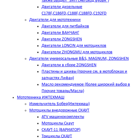
также раздел "ЗИП снегоход Буран")
Двигатели дизельные
C178F,С186FD,C188F,C188FD,C192FD
Двигатели для мототехники
Двигатели для питбайков
Двигатели ВАНЧАНГ
Двигатели ZONGSHEN
Двигатели LONCIN для мотоциклов
Двигатели ZHONGMU для мотоциклов
Двигатели универсальные B&S, MAGNUM, ZONGSHEN
Двигатели в сборе ZONGSHEN
Пластины и шкивы (прочие см. в мотоблоках и
запчастях Лифан)
Масло рекомендуемое (более широкий выбор в
Прочие товары/Масла)
Мототехника ИЖТЕХМАШ
Измельчитель Бобер(Ижтехмаш)
Мотоциклы внедорожные СКАУТ
ATV машинокомплекты
Мотоциклы Скаут
СКАУТ-11 (ВАРИАТОР)
Трициклы СКАУТ