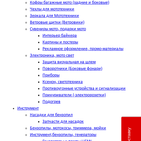
Кофры багажные мото (задние и боковые)
Чехлы для мототехники
Зеркала для Мототехники
Ветровые щитки (Ветровики)
Сувениры мото, подарки мото
Интерьер байкера
Картины и постеры
Рекламное оформление, промо-материалы
Электроника, мото свет
Защита визуальная на шлем
Поворотники (Боковые фонари)
Приборы
Ксенон, светотехника
Противоугонные устройства и сигнализации
Прикуриватели (-электророзетки)
Подогрев
Инструмент
Насадки для бензопил
Запчасти для насадок
Бензопилы, мотокосы, триммера, мойки
Инструмент,бензопилы, генераторы