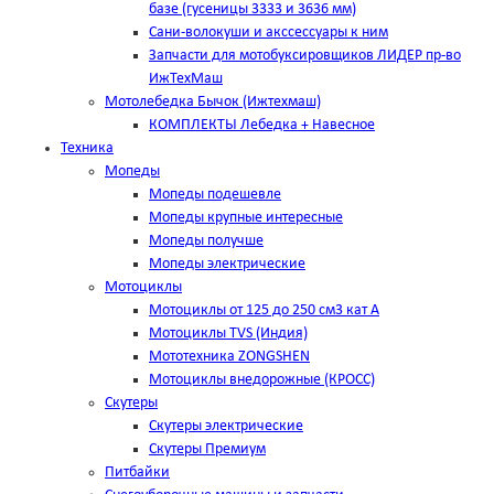
базе (гусеницы 3333 и 3636 мм)
Сани-волокуши и акссессуары к ним
Запчасти для мотобуксировщиков ЛИДЕР пр-во
ИжТехМаш
Мотолебедка Бычок (Ижтехмаш)
КОМПЛЕКТЫ Лебедка + Навесное
Техника
Мопеды
Мопеды подешевле
Мопеды крупные интересные
Мопеды получше
Мопеды электрические
Мотоциклы
Мотоциклы от 125 до 250 см3 кат А
Мотоциклы TVS (Индия)
Мототехника ZONGSHEN
Мотоциклы внедорожные (КРОСС)
Скутеры
Скутеры электрические
Скутеры Премиум
Питбайки