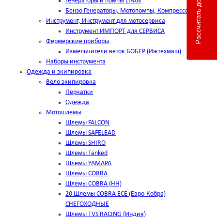
Рассчитать доставку
Генераторы и помпы LIFAN
Бензо Генераторы, Мотопомпы, Компрессоры
Инструмент, Инструмент для мотосервиса
Инструмент ИМПОРТ для СЕРВИСА
Фермерские приборы
Измельчители веток БОБЕР (Ижтехмаш)
Наборы инструмента
Одежда и экипировка
Вело экипировка
Перчатки
Одежда
Мотошлемы
Шлемы FALCON
Шлемы SAFELEAD
Шлемы SHIRO
Шлемы Tanked
Шлемы YAMAPA
Шлемы COBRA
Шлемы COBRA (HH)
20 Шлемы COBRA ECE (Евро-Кобра)
СНЕГОХОДНЫЕ
Шлемы TVS RACING (Индия)